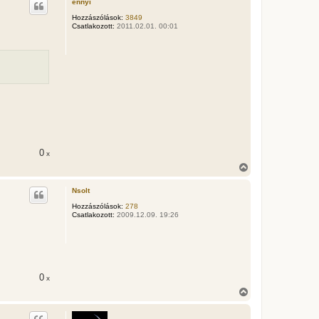
ennyi
s
z
Hozzászólások:
3849
Csatlakozott:
2011.02.01. 00:01
a
a
t
e
t
e
j
é
r
e
0
x
V
i
s
Nsolt
s
z
Hozzászólások:
278
Csatlakozott:
2009.12.09. 19:26
a
a
t
e
t
e
j
0
x
é
V
r
i
e
s