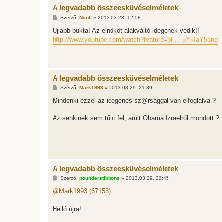
A legvadabb összeesküvéselméletek
H
Szerző:
Nsolt
»
2013.03.23. 12:58
o
z
Ujjabb bukta! Az elnököt alakváltó idegenek védik!!
z
http://www.youtube.com/watch?feature=pl ... 5YkIaY58ng
á
s
z
ó
l
á
A legvadabb összeesküvéselméletek
s
H
Szerző:
Mark1993
»
2013.03.29. 21:39
o
z
Mindenki ezzel az idegenes sz@rsággal van elfoglalva ?
z
á
s
Az senkinek sem tűnt fel, amit Obama Izraelről mondott ?
z
ó
l
á
s
A legvadabb összeesküvéselméletek
H
Szerző:
pounderstibbons
»
2013.03.29. 22:45
o
z
@Mark1993 (67153):
z
á
s
Helló újra!
z
ó