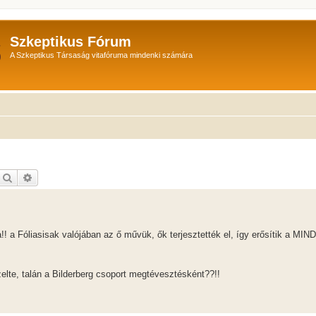
Szkeptikus Fórum
A Szkeptikus Társaság vitafóruma mindenki számára
Keresés
Részletes keresés
! a Fóliasisak valójában az ő művük, ők terjesztették el, így erősítik a 
zelte, talán a Bilderberg csoport megtévesztésként??!!