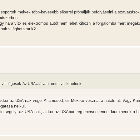
soportok melyek több-kevesebb sikerrel próbálják befolyásolni a szavazások
ndszerben.
ogy ha a víz- és elektromos autót nem lehet kihozni a forgalomba mert mega
óknak világhatalmuk?
vetségesek. Az USA alá van rendelve Izraelnek.
 akkor az USA-nak vege. Allamcsod, es Mexiko veszi at a hatalmat. Vagy Ka
gatasa nelkul.
endo segelyt az USA-nak, akkor az USAban reg ehinseg lenne, kiurulnenek a b