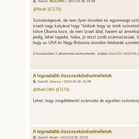
H
Szerző:
Mark1993
»
2013.03.30. 01:09
o
z
@Nsolt (67178):
z
á
s
Szövetségesek, de nem ilyen önzetlen és egyenrangú szöv
z
izraeli nagy kutyával hogy "örülünk hogy az önök szövets
ó
l
kötve Obama keze, de nem Izrael által, hanem az amerikai 
á
pedig, lehet tagadni, hiába, jó részt zsidó származásúak, l
s
hogy az USA és Nagy-Britannia önzetlen felebaráti szerete
A hozzászólást 3 alkalommal szerkesztették, utoljára
Mark1993
2013.04.14
A legvadabb összeesküvéselméletek
H
Szerző:
zkacsa
»
2013.03.30. 01:58
o
z
@Mark1993 (67179):
z
á
s
Lehet, hogy megdöbbentő számodra de egyetlen szövetség
z
ó
l
á
s
A legvadabb összeesküvéselméletek
H
Szerző:
Nsolt
»
2013.03.30. 02:00