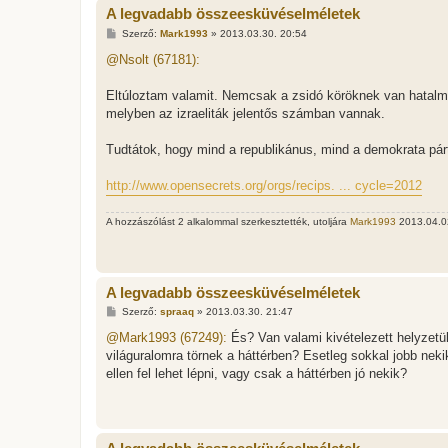
A legvadabb összeesküvéselméletek
H
Szerző:
Mark1993
»
2013.03.30. 20:54
o
z
@Nsolt (67181):
z
á
s
Eltúloztam valamit. Nemcsak a zsidó köröknek van hatalmu
z
melyben az izraeliták jelentős számban vannak.
ó
l
á
Tudtátok, hogy mind a republikánus, mind a demokrata pá
s
http://www.opensecrets.org/orgs/recips. ... cycle=2012
A hozzászólást 2 alkalommal szerkesztették, utoljára
Mark1993
2013.04.02
A legvadabb összeesküvéselméletek
H
Szerző:
spraaq
»
2013.03.30. 21:47
o
z
@Mark1993 (67249):
És? Van valami kivételezett helyzetük,
z
világuralomra törnek a háttérben? Esetleg sokkal jobb neki
á
s
ellen fel lehet lépni, vagy csak a háttérben jó nekik?
z
ó
l
á
s