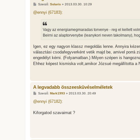
H
Szerző:
Solaris
»
2013.03.30. 10:29
o
z
@ennyi (67183):
z
á
s
z
Vagy az energiamegmaradas torvenye - reg el kellett volna 
ó
l
Beirni az alaptorvenybe (leanykori neven takolmany), 
á
s
Igen, ez egy nagyon klassz megoldás lenne. Annyira kézen
választási csodafegyverként vetik majd be, amivel porrá z
engedélyt kérni. (Folyamatban.) Milyen szépen is hangozna:
Ehhez képest kismiska volt,amikor Józsué megállította a
A legvadabb összeesküvéselméletek
H
Szerző:
Mark1993
»
2013.03.30. 20:49
o
z
@ennyi (67182):
z
á
s
Kiforgatod szavaimat ?
z
ó
l
á
s