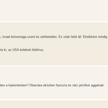
 Izrael biztonsága szent és sérthetetlen. Ez vitán felül áll. Elnökként mindi
 ki, az USA érdekeit felülírva.
en a kijelentésben? Obamára eközben fasiszta és náci jelzőket aggatnak.