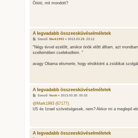
l
Öööö, mit mondott?
á
s
A legvadabb összeesküvéselméletek
H
Szerző:
Mark1993
»
2013.03.29. 23:12
o
z
"Négy évvel ezelőtt, amikor önök előtt álltam, azt mondtam,
z
szellemében cselekedtem. "
á
s
z
avagy Obama elismerte, hogy elnökként a zsidókat szolgálta
ó
l
á
s
A legvadabb összeesküvéselméletek
H
Szerző:
Nsolt
»
2013.03.30. 00:33
o
z
@Mark1993 (67177):
z
US és Izrael szövetségesek, nem? Akkor mi a meglepő ebb
á
s
z
ó
l
á
A legvadabb összeesküvéselméletek
s