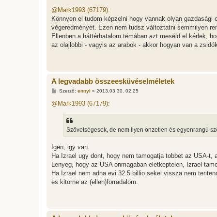
o
z
@Mark1993 (67179):
z
Könnyen el tudom képzelni hogy vannak olyan gazdasági c
á
s
végeredményét. Ezen nem tudsz változtatni semmilyen re
z
Ellenben a háttérhatalom témában azt meséld el kérlek, h
ó
l
az olajlobbi - vagyis az arabok - akkor hogyan van a zsid
á
s
A legvadabb összeesküvéselméletek
H
Szerző:
ennyi
»
2013.03.30. 02:25
o
z
@Mark1993 (67179):
z
á
s
z
Szövetségesek, de nem ilyen önzetlen és egyenrangú szö
ó
l
á
Igen, igy van.
s
Ha Izrael ugy dont, hogy nem tamogatja tobbet az USA-t,
Lenyeg, hogy az USA onmagaban eletkeptelen, Izrael tamo
Ha Izrael nem adna evi 32.5 billio sekel vissza nem terit
es kitorne az (ellen)forradalom.