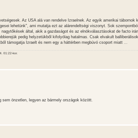
etségesek. Az USA alá van rendelve Izraelnek. Az egyik amerikai tábornok k
égesei lehetünk", ami mutatja ezt az alárendeltségi viszonyt. Sok szempontb
nagytőkések által, akik a gazdaságot és az elnökválasztásokat de facto irán
obbierejük pedig helyzetükből kifolyólag hatalmas. Csak elvakult balliberálisok
tből támogatja Izraelt és nem egy a háttérben megbúvó csoport miatt ...
. 01:22-kor.
 sem önzetlen, legyen az bármely országok között.