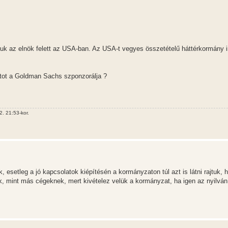
k az elnök felett az USA-ban. Az USA-t vegyes összetételű háttérkormány ir
rtot a Goldman Sachs szponzorálja ?
. 21:53-kor.
 esetleg a jó kapcsolatok kiépítésén a kormányzaton túl azt is látni rajtuk, 
k, mint más cégeknek, mert kivételez velük a kormányzat, ha igen az nyilván 