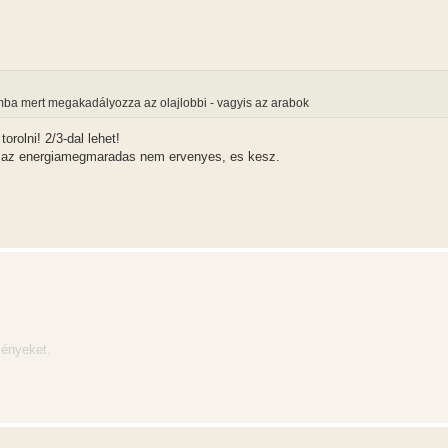
omba mert megakadályozza az olajlobbi - vagyis az arabok
orolni! 2/3-dal lehet!
gy az energiamegmaradas nem ervenyes, es kesz.
ményeket.