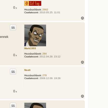
j
é
0
x
Hozzászólások:
2662
r
Csatlakozott:
2010.05.25. 11:01
e
V
i
s
s
z
a
g ennek
a
t
e
t
Mark1993
e
Hozzászólások:
294
j
0
x
Csatlakozott:
2012.04.29. 23:12
é
r
V
e
i
s
Nsolt
s
z
Hozzászólások:
278
Csatlakozott:
2009.12.09. 19:26
a
a
t
e
0
x
t
e
V
j
i
é
s
r
s