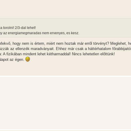
torolni! 2/3-dal lehet!
hogy az energiamegmaradas nem ervenyes, es kesz.
fekvő, hogy nem is értem, miért nem hoztak már erről törvényt? Meglehet, h
úzzák az ellenzék maradványait. Ehhez már csak a háttérhatalom főrabbijaitól
 A fizikában mindent lehet kétharmaddal! Nincs lehetetlen előttünk!
 Napot az égen.