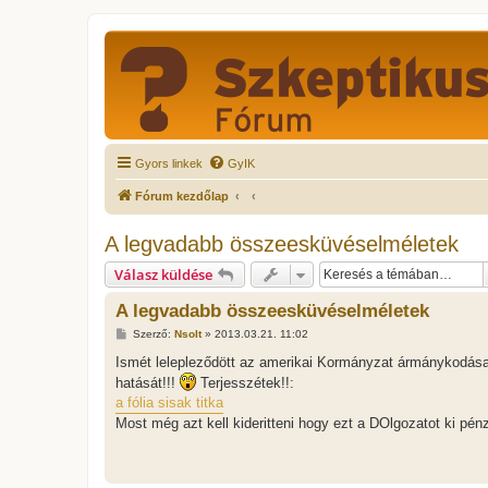
Gyors linkek
GyIK
Fórum kezdőlap
A legvadabb összeesküvéselméletek
Válasz küldése
A legvadabb összeesküvéselméletek
H
Szerző:
Nsolt
»
2013.03.21. 11:02
o
z
Ismét lelepleződött az amerikai Kormányzat ármánykodása!
z
hatását!!!
Terjesszétek!!:
á
s
a fólia sisak titka
z
Most még azt kell kideritteni hogy ezt a DOlgozatot ki pén
ó
l
á
s