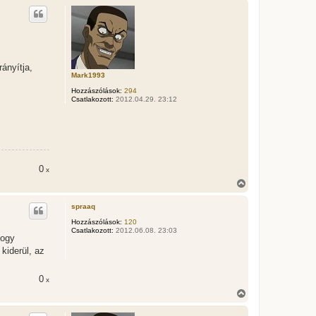
s
s
z
a
a
t
e
ányítja,
t
Mark1993
e
Hozzászólások:
294
j
Csatlakozott:
2012.04.29. 23:12
é
r
e
0
x
V
i
s
spraaq
s
z
Hozzászólások:
120
Csatlakozott:
2012.06.08. 23:03
a
hogy
a
kiderül, az
t
e
t
0
x
e
j
V
é
i
r
s