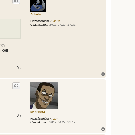
s
z
a
a
Solaris
t
Hozzászólások:
3585
e
Csatlakozott:
2012.07.25. 17:32
t
e
j
é
r
ogy
e
 kell
0
x
V
i
s
s
z
a
a
t
e
t
Mark1993
0
x
e
Hozzászólások:
294
j
Csatlakozott:
2012.04.29. 23:12
é
r
V
e
i