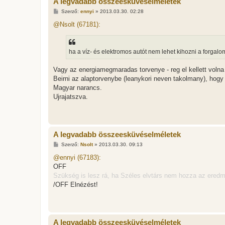
A legvadabb összeesküvéselméletek
H
Szerző:
ennyi
»
2013.03.30. 02:28
o
z
@Nsolt (67181):
z
á
s
z
ha a víz- és elektromos autót nem lehet kihozni a forgal
ó
l
á
Vagy az energiamegmaradas torvenye - reg el kellett volna t
s
Beirni az alaptorvenybe (leanykori neven takolmany), ho
Magyar narancs.
Ujrajatszva.
A legvadabb összeesküvéselméletek
H
Szerző:
Nsolt
»
2013.03.30. 09:13
o
z
@ennyi (67183):
z
OFF
á
s
Szükség is lesz rá, ha Széles elvtárs nem hozza az ered
z
/OFF Elnézést!
ó
l
á
s
A legvadabb összeesküvéselméletek