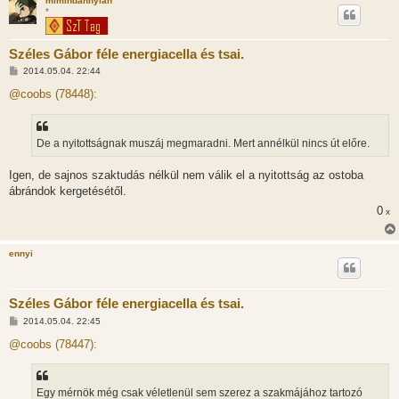
mimindannyian
*
Széles Gábor féle energiacella és tsai.
H
2014.05.04. 22:44
o
z
@coobs (78448):
z
á
s
z
De a nyitottságnak muszáj megmaradni. Mert annélkül nincs út előre.
ó
l
á
Igen, de sajnos szaktudás nélkül nem válik el a nyitottság az ostoba
s
ábrándok kergetésétől.
0
x
ennyi
Széles Gábor féle energiacella és tsai.
H
2014.05.04. 22:45
o
z
@coobs (78447):
z
á
s
z
Egy mérnök még csak véletlenül sem szerez a szakmájához tartozó
ó