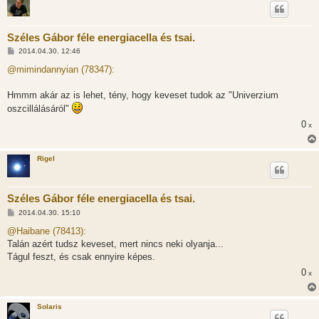
Széles Gábor féle energiacella és tsai.
H
2014.04.30. 12:46
o
z
@mimindannyian (78347):
z
á
s
Hmmm akár az is lehet, tény, hogy keveset tudok az "Univerzium
z
oszcillálásáról"
ó
l
0
x
á
s
Rigel
Széles Gábor féle energiacella és tsai.
H
2014.04.30. 15:10
o
z
@Haibane (78413):
z
Talán azért tudsz keveset, mert nincs neki olyanja...
á
s
Tágul feszt, és csak ennyire képes.
z
0
ó
x
l
á
s
Solaris