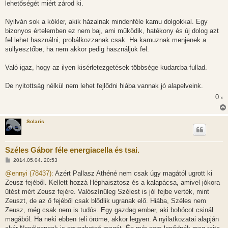
lehetőségét miért zárod ki.
Nyilván sok a kókler, akik házalnak mindenféle kamu dolgokkal. Egy
bizonyos értelemben ez nem baj, ami működik, hatékony és új dolog azt
fel lehet használni, probálkozzanak csak. Ha kamuznak menjenek a
süllyesztőbe, ha nem akkor pedig használjuk fel.
Való igaz, hogy az ilyen kisérletezgetések többsége kudarcba fullad.
De nyitottság nélkül nem lehet fejlődni hiába vannak jó alapelveink.
0
x
Solaris
Széles Gábor féle energiacella és tsai.
H
2014.05.04. 20:53
o
z
@ennyi (78437):
Azért Pallasz Athéné nem csak úgy magától ugrott ki
z
Zeusz fejéből. Kellett hozzá Héphaisztosz és a kalapácsa, amivel jókora
á
s
ütést mért Zeusz fejére. Valószínűleg Szélest is jól fejbe verték, mint
z
Zeuszt, de az ő fejéből csak blődlik ugranak elő. Hiába, Széles nem
ó
l
Zeusz, még csak nem is tudós. Egy gazdag ember, aki bohócot csinál
á
magából. Ha neki ebben teli öröme, akkor legyen. A nyilatkozatai alapján
s