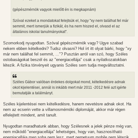
(gépészmérnök vagyok mielőtt én is megkapnám)
Szóval ezeket a mondatokat felejtsük el, hogy "xy nem találhat fel már
semmit, mert ismerjük a fizikát, és ha nem hiszed el, olvasd el az
általános iskolai tanulmányokat".
Szomorkodj nyugodtan. Szóval gépészmérnök vagy? Ugye szabad
nekem ebben kételkedni? Tudsz olvasni? Hol írt itt olyat bárki, hogy "xy
már nem találhat fel semmit, ..."? Pusztán arról van szó, hogy Széles
ostobaságokat beszél és az "energiacellája" csak a nyilatkozatokban
létezik. A fizika törvényeit ugyanis Széles sem tudja megváltoztatni.
Széles Gábor valóban érdekes dolgokat mond, kételkedésre adnak
okot kijelentései, annál is inkább mert már 2011 -2012 felé azt igérte
bemutatják a találmányt.
Széles kijelentései nem kételkedésre, hanem nevetésre adnak okot. Ha
nem az ecserin vette a villamosmérnöki diplomáját, akkor már régen
elfelejtett mindent, amit tanult.
Nyugodtan maradhatunk abban, hogy Szélesnek a jelek pénze még van,
nem működő "energiacellája" lehetséges, hogy van, hasznosítható
energiacellája meg soha nem lesz, mert perpetuum mobile nem létezik.