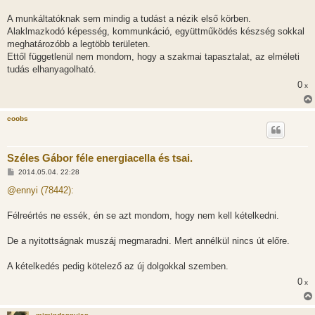
A munkáltatóknak sem mindig a tudást a nézik első körben.
Alaklmazkodó képesség, kommunkáció, együttműködés készség sokkal
meghatározóbb a legtöbb területen.
Ettől függetlenül nem mondom, hogy a szakmai tapasztalat, az elméleti
tudás elhanyagolható.
0
x
coobs
Széles Gábor féle energiacella és tsai.
H
2014.05.04. 22:28
o
z
@ennyi (78442):
z
á
s
Félreértés ne essék, én se azt mondom, hogy nem kell kételkedni.
z
ó
l
De a nyitottságnak muszáj megmaradni. Mert annélkül nincs út előre.
á
s
A kételkedés pedig kötelező az új dolgokkal szemben.
0
x