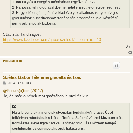
1. Ion fákylák./Levegő surlódásának legyőzéséhez./
2. Nanoszál tehnológiával./Bemérhetetlenség, lelőhetetlenséghez./
3. Nagy toló erejű hajtóművekkel./Melyek alkalmasak nyolc-tíz g-s
gyorsulások biztosításához./Tehát a térugrást már a földi készítésű
járművek is tudják biztosítani.
Stb., stb. Tanulságos:
https://www.facebook.com/gabor.szeles1/ ... eam_ref=10
0
x
Popula(c)tion
Széles Gábor féle energiacella és tsai.
H
2014.04.13. 08:20
o
z
@Popula(c)tion (78117):
z
Ja, és még a népek mozgatásában is profi fizikus.
á
s
z
ó
l
Ha a felvonulók a menetük útvonalán fordulnak/Andrássy Útról
á
félkőríven ráfordulnak a Hősök Terén a Szépművészeti Múzeum előtti
s
frontrészre akkor figyelned kell a tömeg fordulása közben fellépő
centrifugális és centripetális erők hatására is.