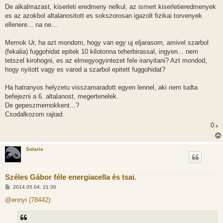
De alkalmazast, kiserleti eredmeny nelkul, az ismert kiserletieredmenyek
es az azokbol altalanositott es sokszorosan igazolt fizikai torvenyek
ellenere... na ne...
Mernok Ur, ha azt mondom, hogy van egy uj eljarasom, amivel szarbol
(fekalia) fuggohidat epitek 10 kilotonna teherbirassal, ingyen... nem
tetszel kirohogni, es az elmegyogyintezet fele iranyitani? Azt mondod,
hogy nyitott vagy es varod a szarbol epitett fuggohidat?
Ha hatranyos helyzetu visszamaradott egyen lennel, aki nem tudta
befejezni a 6. altalanost, megertenelek.
De gepeszmernokkent...?
Csodalkozom rajtad.
0
x
Solaris
Széles Gábor féle energiacella és tsai.
H
2014.05.04. 21:30
o
z
@ennyi (78442):
z
á
s
z