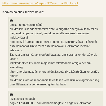
l
http://www.free-energy.hu/pajert63/Mora ... ad%E1s.pdf
á
s
Kedvcsinalonak reszlet belole:
amikor a nagyfeszültségű
elektrolitikus kondenzátorokat ezzel a sugárzó energiával töltik fel és
megfelelő impedanciával, meddő ellenállással (reaktancia) és
induktivitással
rendelkező áramkörön keresztül sütnek ki, szinkronizálva a készülék
oszcillálását az Univerzum oszcillálásával, elektromos inerciát
létesítünk.
Ez, az áram irányának megfordítása, az, ami során a kondenzátorok
lassan
feltöltődnek és kisülnek, majd ismét feltöltődnek, amíg a bennük
eredetileg
tárolt energia mozgási energiaként kisugárzik a készüléken keresztül,
amely
elektromos tárolás rezonancia létesítésén keresztül a világmindenség
oszcillálásával a végtelenségig fenntartható
Fizikusok kimutatták,
hogy a Föld 400 000 coulombnak megfelelő negatív elektromos