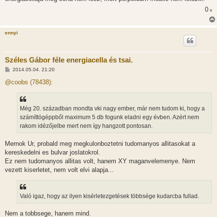
0
x
ennyi
Széles Gábor féle energiacella és tsai.
H
2014.05.04. 21:20
o
z
@coobs (78438):
z
á
s
z
Még 20. században mondta vki nagy ember, már nem tudom ki, hogy a
ó
l
számíttógéppből maximum 5 db fogunk eladni egy évben. Azért nem
á
rakom idézőjelbe mert nem így hangzott pontosan.
s
Mernok Ur, probald meg megkulonboztetni tudomanyos allitasokat a
kereskedelni es bulvar joslatokrol.
Ez nem tudomanyos allitas volt, hanem XY maganvelemenye. Nem
vezett kiserletet, nem volt elvi alapja...
Való igaz, hogy az ilyen kisérletezgetések többsége kudarcba fullad.
Nem a tobbsege, hanem mind.