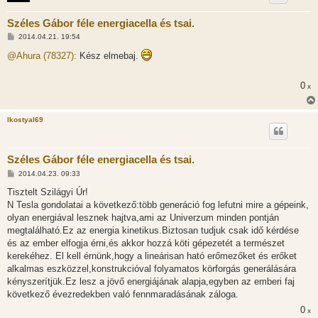
Széles Gábor féle energiacella és tsai.
H
2014.04.21. 19:54
o
z
@Ahura (78327):
Kész elmebaj.
z
á
s
0
x
z
ó
l
á
lkostyal69
s
Széles Gábor féle energiacella és tsai.
H
2014.04.23. 09:33
o
z
Tisztelt Szilágyi Úr!
z
N Tesla gondolatai a következő:több generáció fog lefutni mire a gépeink,
á
s
olyan energiával lesznek hajtva,ami az Univerzum minden pontján
z
megtalálható.Ez az energia kinetikus.Biztosan tudjuk csak idő kérdése
ó
l
és az ember elfogja érni,és akkor hozzá köti gépezetét a természet
á
kerekéhez. El kell érnünk,hogy a lineárisan ható erőmezőket és erőket
s
alkalmas eszközzel,konstrukcióval folyamatos körforgás generálására
kényszerítjük.Ez lesz a jövő energiájának alapja,egyben az emberi faj
következő évezredekben való fennmaradásának záloga.
0
x