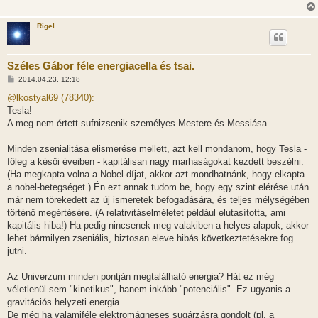
Rigel
Széles Gábor féle energiacella és tsai.
H
2014.04.23. 12:18
o
z
@lkostyal69 (78340):
z
Tesla!
á
s
A meg nem értett sufnizsenik személyes Mestere és Messiása.
z
ó
l
Minden zsenialitása elismerése mellett, azt kell mondanom, hogy Tesla -
á
főleg a késői éveiben - kapitálisan nagy marhaságokat kezdett beszélni.
s
(Ha megkapta volna a Nobel-díjat, akkor azt mondhatnánk, hogy elkapta
a nobel-betegséget.) Én ezt annak tudom be, hogy egy szint elérése után
már nem törekedett az új ismeretek befogadására, és teljes mélységében
történő megértésére. (A relativitáselméletet például elutasította, ami
kapitális hiba!) Ha pedig nincsenek meg valakiben a helyes alapok, akkor
lehet bármilyen zseniális, biztosan eleve hibás következtetésekre fog
jutni.
Az Univerzum minden pontján megtalálható energia? Hát ez még
véletlenül sem "kinetikus", hanem inkább "potenciális". Ez ugyanis a
gravitációs helyzeti energia.
De még ha valamiféle elektromágneses sugárzásra gondolt (pl. a