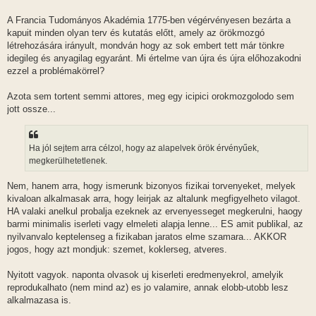
A Francia Tudományos Akadémia 1775-ben végérvényesen bezárta a
kapuit minden olyan terv és kutatás előtt, amely az örökmozgó
létrehozására irányult, mondván hogy az sok embert tett már tönkre
idegileg és anyagilag egyaránt. Mi értelme van újra és újra előhozakodni
ezzel a problémakörrel?
Azota sem tortent semmi attores, meg egy icipici orokmozgolodo sem
jott ossze...
Ha jól sejtem arra célzol, hogy az alapelvek örök érvényűek,
megkerülhetetlenek.
Nem, hanem arra, hogy ismerunk bizonyos fizikai torvenyeket, melyek
kivaloan alkalmasak arra, hogy leirjak az altalunk megfigyelheto vilagot.
HA valaki anelkul probalja ezeknek az ervenyesseget megkerulni, haogy
barmi minimalis iserleti vagy elmeleti alapja lenne... ES amit publikal, az
nyilvanvalo keptelenseg a fizikaban jaratos elme szamara... AKKOR
jogos, hogy azt mondjuk: szemet, koklerseg, atveres.
Nyitott vagyok. naponta olvasok uj kiserleti eredmenyekrol, amelyik
reprodukalhato (nem mind az) es jo valamire, annak elobb-utobb lesz
alkalmazasa is.