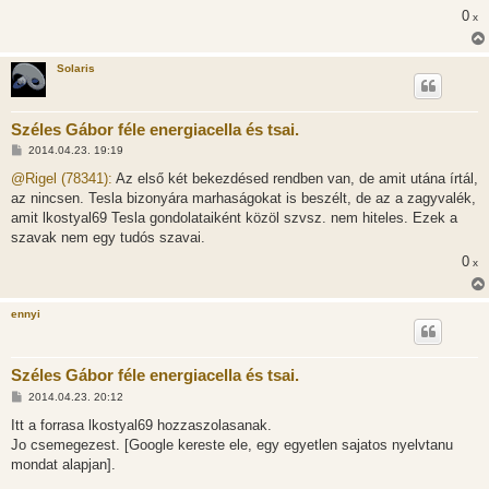
s
0
x
z
ó
l
á
Solaris
s
Széles Gábor féle energiacella és tsai.
H
2014.04.23. 19:19
o
z
@Rigel (78341):
Az első két bekezdésed rendben van, de amit utána írtál,
z
az nincsen. Tesla bizonyára marhaságokat is beszélt, de az a zagyvalék,
á
s
amit lkostyal69 Tesla gondolataiként közöl szvsz. nem hiteles. Ezek a
z
szavak nem egy tudós szavai.
ó
l
0
x
á
s
ennyi
Széles Gábor féle energiacella és tsai.
H
2014.04.23. 20:12
o
z
Itt a forrasa lkostyal69 hozzaszolasanak.
z
Jo csemegezest. [Google kereste ele, egy egyetlen sajatos nyelvtanu
á
s
mondat alapjan].
z
ó