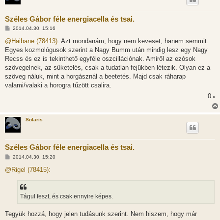
Széles Gábor féle energiacella és tsai.
H
2014.04.30. 15:16
o
z
@Haibane (78413):
Azt mondanám, hogy nem keveset, hanem semmit.
z
Egyes kozmológusok szerint a Nagy Bumm után mindig lesz egy Nagy
á
s
Recss és ez is tekinthető egyféle oszcillációnak. Amiről az ezósok
z
szövegelnek, az süketelés, csak a tudatlan fejükben létezik. Olyan ez a
ó
l
szöveg náluk, mint a horgásznál a beetetés. Majd csak ráharap
á
valami/valaki a horogra tűzött csalira.
s
0
x
Solaris
Széles Gábor féle energiacella és tsai.
H
2014.04.30. 15:20
o
z
@Rigel (78415):
z
á
s
z
Tágul feszt, és csak ennyire képes.
ó
l
á
Tegyük hozzá, hogy jelen tudásunk szerint. Nem hiszem, hogy már
s