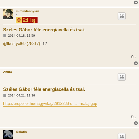
ó
l
á
mimindannyian
s
*
Széles Gábor féle energiacella és tsai.
H
2014.04.18. 12:59
o
z
@lkostyal69 (78317):
12
z
á
s
0
x
z
ó
l
á
Ahura
s
Széles Gábor féle energiacella és tsai.
H
2014.04.21. 12:36
o
z
http://propeller.hu/nagyvilag/2912238-s ... -malaj-gep
z
á
s
0
x
z
ó
l
á
Solaris
s