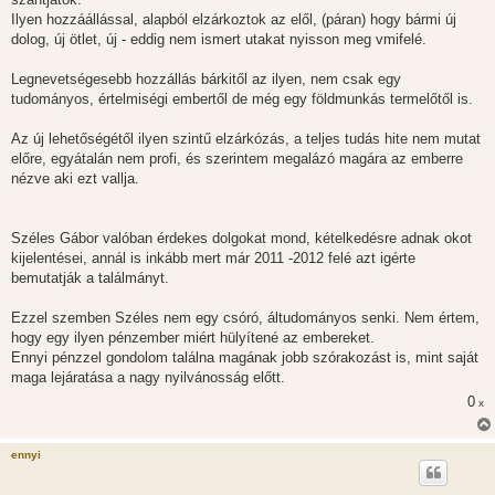
Ilyen hozzáállással, alapból elzárkoztok az elől, (páran) hogy bármi új
dolog, új ötlet, új - eddig nem ismert utakat nyisson meg vmifelé.
Legnevetségesebb hozzállás bárkitől az ilyen, nem csak egy
tudományos, értelmiségi embertől de még egy földmunkás termelőtől is.
Az új lehetőségétől ilyen szintű elzárkózás, a teljes tudás hite nem mutat
előre, egyátalán nem profi, és szerintem megalázó magára az emberre
nézve aki ezt vallja.
Széles Gábor valóban érdekes dolgokat mond, kételkedésre adnak okot
kijelentései, annál is inkább mert már 2011 -2012 felé azt igérte
bemutatják a találmányt.
Ezzel szemben Széles nem egy csóró, áltudományos senki. Nem értem,
hogy egy ilyen pénzember miért hülyítené az embereket.
Ennyi pénzzel gondolom találna magának jobb szórakozást is, mint saját
maga lejáratása a nagy nyilvánosság előtt.
0
x
ennyi