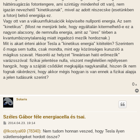
háttérsugárzás fotontengere, ami szintúgy mindenhol ott van), nem
igazán nevezhető "kinetikusnak", mivel az adott részecske (esetünkben
a foton) belső energiája ez.
Vagy ott van a vákuumfluktuációk képviselte nullponti energia. Az sem
"kinetikus". (Most ne menjünk bele, hogy egyáltalán kitermelhető-e ez a
nagyon alacsony, de nemnulla energia, amit az "üres" térben a
kvantumbizonytalanság miatt ingadozó mezők hordoznak.)
Mit is akart érteni akkor Tesla a "kinetikus energia" kitételén? Szerintem
ő maga sem tudta, csak mondta, mint egy közönséges kuruzsló a
mágikus szavait. Hasonló az helyzet "lineárisan ható erőmezők"
varázsszóval: fizikai jelentése nulla, viszont megfelelően rejtélyesen
hangzik, hogy a szájtáti csődület megkajálja nagykanállal, hiszen ők nem
fognak rákérdezni, hogy akkor mégis hogyan is van ennek a fizikai alapja
a jelen tudásunk szerint?
0
x
Solaris
Széles Gábor féle energiacella és tsai.
H
2014.04.23. 19:14
o
z
@lkostyal69 (78340):
Nem tudom honnan veszed, hogy Tesla ilyen
z
sületlenségeket hordott össze?
á