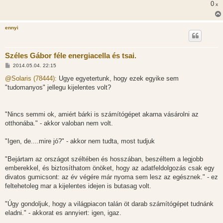
0
x
ennyi
Széles Gábor féle energiacella és tsai.
H
2014.05.04. 22:15
o
z
@Solaris (78444):
Ugye egyetertunk, hogy ezek egyike sem
z
"tudomanyos" jellegu kijelentes volt?
á
s
z
ó
l
"Nincs semmi ok, amiért bárki is számítógépet akarna vásárolni az
á
otthonába." - akkor valoban nem volt.
s
"Igen, de....mire jó?" - akkor nem tudta, most tudjuk
"Bejártam az országot széltében és hosszában, beszéltem a legjobb
emberekkel, és biztosíthatom önöket, hogy az adatfeldolgozás csak egy
divatos gumicsont: az év végére már nyoma sem lesz az egésznek." - ez
feltehetoleg mar a kijelentes idejen is butasag volt.
"Úgy gondoljuk, hogy a világpiacon talán öt darab számítógépet tudnánk
eladni." - akkorat es annyiert: igen, igaz.