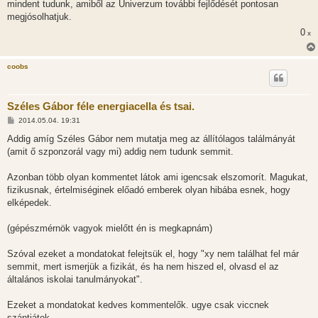
mindent tudunk, amiből az Univerzum további fejlődését pontosan
megjósolhatjuk.
0
x
coobs
Széles Gábor féle energiacella és tsai.
H
2014.05.04. 19:31
o
z
Addig amíg Széles Gábor nem mutatja meg az állítólagos találmányát
z
(amit ő szponzorál vagy mi) addig nem tudunk semmit.
á
s
z
Azonban több olyan kommentet látok ami igencsak elszomorít. Magukat,
ó
l
fizikusnak, értelmiséginek előadó emberek olyan hibába esnek, hogy
á
elképedek.
s
(gépészmérnök vagyok mielőtt én is megkapnám)
Szóval ezeket a mondatokat felejtsük el, hogy "xy nem találhat fel már
semmit, mert ismerjük a fizikát, és ha nem hiszed el, olvasd el az
általános iskolai tanulmányokat".
Ezeket a mondatokat kedves kommentelők. ugye csak viccnek
szántjátok.