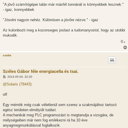
"A jövő számítógépei talán már másfél tonnánál is könnyebbek lesznek."
- igaz, konnyebbek
"Jósolni nagyon nehéz. Különösen a jövőre nézve." - igaz
Az kulonbozti meg a kozonseges joslast a tudomanyostol, hogy az utobbi
mukodik.
0
x
coobs
Széles Gábor féle energiacella és tsai.
H
2014.05.04. 22:20
o
z
@Solaris (78443):
z
á
s
off
z
ó
l
Egy mérnök még csak véletlenül sem szerez a szakmájához tartozó
á
egész területen elmélyült tudást.
s
A mechanikát meg PLC programozást is megtanulja a vizsgára, de
mélységeiben már nem fog emlékezni rá ha 10 éve
anyagmegmunkálással foglalkozik.