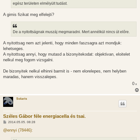
l
egész területen elmélyült tudást.
á
s
A gimis fizikat meg elfelejti?
De a nyitottságnak muszáj megmaradni. Mert annélkül nincs út előre.
A nyitottsag nem azt jelenti, hogy minden faszsagra azt mondjuk:
lehetseges.
A nyitottsag annyi, hogy mutasd a bizonyitekodat: objektivan, eloitelet
nelkul meg fogom vizsgalni.
De bizonyitek nelkul elhinni barmit is - nem elorelepes, nem helyben
maradas, hanem visszalepes.
0
x
Solaris
Széles Gábor féle energiacella és tsai.
H
2014.05.05. 08:28
o
z
@ennyi (78446):
z
á