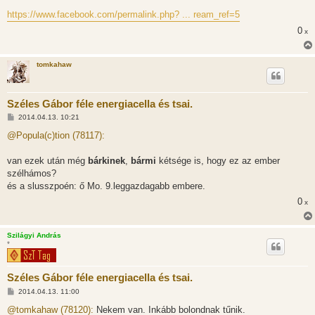
https://www.facebook.com/permalink.php? ... ream_ref=5
0
x
tomkahaw
Széles Gábor féle energiacella és tsai.
H
2014.04.13. 10:21
o
z
@Popula(c)tion (78117):
z
á
s
van ezek után még
bárkinek
,
bármi
kétsége is, hogy ez az ember
z
szélhámos?
ó
l
és a slusszpoén: ő Mo. 9.leggazdagabb embere.
á
0
s
x
Szilágyi András
*
Széles Gábor féle energiacella és tsai.
H
2014.04.13. 11:00
o
z
@tomkahaw (78120):
Nekem van. Inkább bolondnak tűnik.