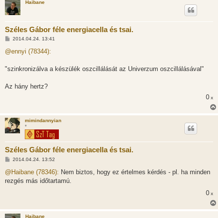
Haibane
s
Széles Gábor féle energiacella és tsai.
H
2014.04.24. 13:41
o
z
@ennyi (78344):
z
á
s
"szinkronizálva a készülék oszcillálását az Univerzum oszcillálásával"
z
ó
l
Az hány hertz?
á
0
s
x
mimindannyian
*
Széles Gábor féle energiacella és tsai.
H
2014.04.24. 13:52
o
z
@Haibane (78346):
Nem biztos, hogy ez értelmes kérdés - pl. ha minden
z
rezgés más időtartamú.
á
s
0
x
z
ó
l
á
Haibane
s