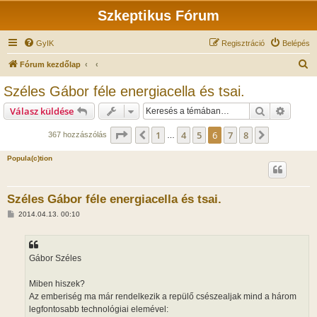
Szkeptikus Fórum
GyIK
Regisztráció
Belépés
K
Fórum kezdőlap
e
Széles Gábor féle energiacella és tsai.
r
Keresés
Részlet
Válasz küldése
e
s
Oldal:
6
/
8
1
4
5
6
7
8
Előző
Következő
367 hozzászólás
…
é
Popula(c)tion
s
Széles Gábor féle energiacella és tsai.
H
2014.04.13. 00:10
o
z
z
á
s
Gábor Széles
z
ó
l
Miben hiszek?
á
Az emberiség ma már rendelkezik a repülő csészealjak mind a három
s
legfontosabb technológiai elemével: