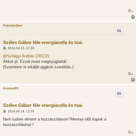
z
á
s
0
x
z
ó
l
á
Popula(c)tion
s
Széles Gábor féle energiacella és tsai.
H
2014.04.13. 17:28
o
z
@Szilágyi András (78122):
z
Akkor jó. Ezzel most megnyugtattál.
á
s
(Szerintem is inkább aggkori szenilitás.)
z
0
ó
x
l
á
s
lkostyal69
Széles Gábor féle energiacella és tsai.
H
2014.04.18. 11:55
o
z
Nem tudom elment a hozzászólásom?Mennyi időt kapok a
z
hozzászóláshoz?
á
s
0
x
z