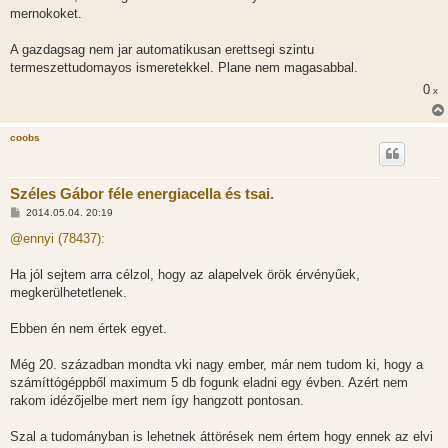
mernokoket.
A gazdagsag nem jar automatikusan erettsegi szintu
termeszettudomayos ismeretekkel. Plane nem magasabbal.
0
x
coobs
Széles Gábor féle energiacella és tsai.
H
2014.05.04. 20:19
o
z
@ennyi (78437):
z
á
s
Ha jól sejtem arra célzol, hogy az alapelvek örök érvényűek,
z
megkerülhetetlenek.
ó
l
á
Ebben én nem értek egyet.
s
Még 20. században mondta vki nagy ember, már nem tudom ki, hogy a
számíttógéppből maximum 5 db fogunk eladni egy évben. Azért nem
rakom idézőjelbe mert nem így hangzott pontosan.
Szal a tudományban is lehetnek áttörések nem értem hogy ennek az elvi