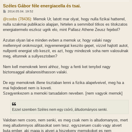
Széles Gábor féle energiacella és tsai.
H
2014.05.04. 19:52
o
z
@coobs (78436):
Mernok Ur, latott mar olyat, hogy nulla fizikai hatterrel,
z
nulla szakmai publikacio alapjan, hirtelen a semmibol titkos es titokzatos
á
s
energiatermelo eszkoz ugrik elo, mint Pallasz Athene Zeusz fejebol?
z
ó
l
Azutan olyan lat-e minden evben a mernok ur, hogy valaki nagy
á
mellennyel orokmozgot, ingyenenergiat keszito gepet, vizzel hajtott autot,
s
nullponti energiat stb keszit, es azt, hogy mindezek soha nem valosulnak
meg, eltunnek a sullyesztoben?
Nem kell mernoknek lenni ahhoz, hogy a fenti ket tenybol nagy
biztonsaggal altalanosithasson valaki.
De egy mernoknek illene tisztaban lenni a fizika alapelveivel, meg ha a
mai fejlodeset nem is koveti.
Szegyenkezem a mernoki tarsadalom neveben. [nem vagyok mernok]
Ezzel szemben Széles nem egy csóró, áltudományos senki.
Valoban nem csoro, nem senki, es meg csak nem is altudomanyos, mert
meg altudomnyos allitasokat sem tesz. egyszeruen csalo vagy atvert
buta ember, aki maga is atveri a hiszekeny mernokoket es nem