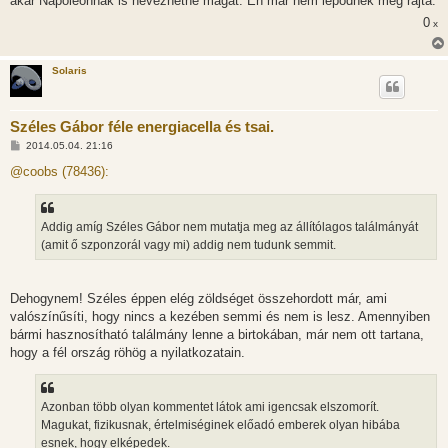
akár Napóleonnak is nevezhetné magát. Én már nem lepődnék meg rajta.
0
x
Solaris
Széles Gábor féle energiacella és tsai.
H
2014.05.04. 21:16
o
z
@coobs (78436):
z
á
s
z
Addig amíg Széles Gábor nem mutatja meg az állítólagos találmányát
ó
l
(amit ő szponzorál vagy mi) addig nem tudunk semmit.
á
s
Dehogynem! Széles éppen elég zöldséget összehordott már, ami
valószínűsíti, hogy nincs a kezében semmi és nem is lesz. Amennyiben
bármi hasznosítható találmány lenne a birtokában, már nem ott tartana,
hogy a fél ország röhög a nyilatkozatain.
Azonban több olyan kommentet látok ami igencsak elszomorít.
Magukat, fizikusnak, értelmiséginek előadó emberek olyan hibába
esnek, hogy elképedek.