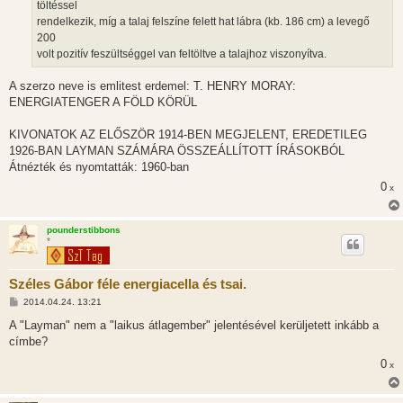
töltéssel
rendelkezik, míg a talaj felszíne felett hat lábra (kb. 186 cm) a levegő
200
volt pozitív feszültséggel van feltöltve a talajhoz viszonyítva.
A szerzo neve is emlitest erdemel: T. HENRY MORAY:
ENERGIATENGER A FÖLD KÖRÜL
KIVONATOK AZ ELŐSZÖR 1914-BEN MEGJELENT, EREDETILEG
1926-BAN LAYMAN SZÁMÁRA ÖSSZEÁLLÍTOTT ÍRÁSOKBÓL
Átnézték és nyomtatták: 1960-ban
0
x
pounderstibbons
*
Széles Gábor féle energiacella és tsai.
H
2014.04.24. 13:21
o
z
A "Layman" nem a "laikus átlagember" jelentésével kerüljetett inkább a
z
címbe?
á
s
0
x
z
ó
l
á