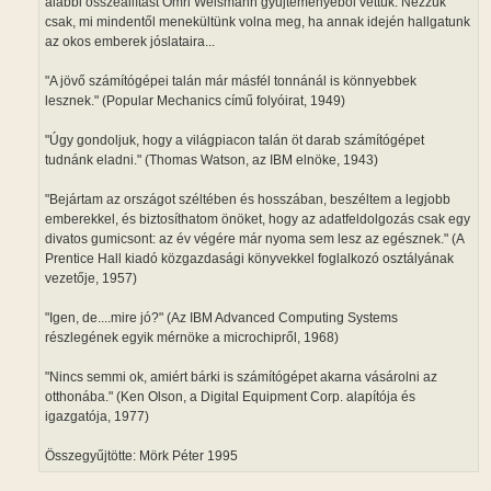
alábbi összeállítást Omri Weismann gyűjteményéből vettük. Nézzük
csak, mi mindentől menekültünk volna meg, ha annak idején hallgatunk
az okos emberek jóslataira...
"A jövő számítógépei talán már másfél tonnánál is könnyebbek
lesznek." (Popular Mechanics című folyóirat, 1949)
"Úgy gondoljuk, hogy a világpiacon talán öt darab számítógépet
tudnánk eladni." (Thomas Watson, az IBM elnöke, 1943)
"Bejártam az országot széltében és hosszában, beszéltem a legjobb
emberekkel, és biztosíthatom önöket, hogy az adatfeldolgozás csak egy
divatos gumicsont: az év végére már nyoma sem lesz az egésznek." (A
Prentice Hall kiadó közgazdasági könyvekkel foglalkozó osztályának
vezetője, 1957)
"Igen, de....mire jó?" (Az IBM Advanced Computing Systems
részlegének egyik mérnöke a microchipről, 1968)
"Nincs semmi ok, amiért bárki is számítógépet akarna vásárolni az
otthonába." (Ken Olson, a Digital Equipment Corp. alapítója és
igazgatója, 1977)
Összegyűjtötte: Mörk Péter 1995