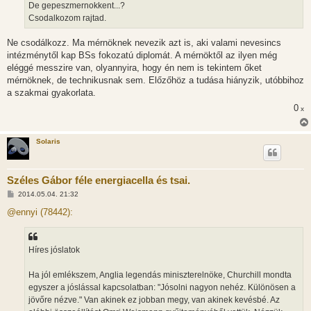
De gepeszmernokkent...?
ó
l
Csodalkozom rajtad.
á
s
Ne csodálkozz. Ma mérnöknek nevezik azt is, aki valami nevesincs
intézménytől kap BSs fokozatú diplomát. A mérnöktől az ilyen még
eléggé messzire van, olyannyira, hogy én nem is tekintem őket
mérnöknek, de technikusnak sem. Előzőhöz a tudása hiányzik, utóbbihoz
a szakmai gyakorlata.
0
x
Solaris
Széles Gábor féle energiacella és tsai.
H
2014.05.04. 21:32
o
z
@ennyi (78442):
z
á
s
z
Híres jóslatok
ó
l
á
Ha jól emlékszem, Anglia legendás miniszterelnöke, Churchill mondta
s
egyszer a jóslással kapcsolatban: "Jósolni nagyon nehéz. Különösen a
jövőre nézve." Van akinek ez jobban megy, van akinek kevésbé. Az