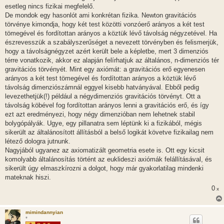
l
esetleg nincs fizikai megfelelő.
á
De mondok egy hasonlót ami konkrétan fizika. Newton gravitációs
s
törvénye kimondja, hogy két test közötti vonzóerő arányos a két test
tömegével és fordítottan arányos a köztük lévő távolság négyzetével. Ha
észrevesszük a szabályszerűséget a nevezett törvényben és felismerjük,
hogy a távolságnégyzet azért került bele a képletbe, mert 3 dimenziós
térre vonatkozik, akkor ez alapján felírhatjuk az általános, n-dimenziós tér
gravitációs törvényét. Mint egy axiómát: a gravitációs erő egyenesen
arányos a két test tömegével és fordítottan arányos a köztük lévő
távolság dimenziószámnál eggyel kisebb hatványával. Ebből pedig
levezethetjük(!) például a négydimenziós gravitációs törvényt. Ott a
távolság köbével fog fordítottan arányos lenni a gravitációs erő, és így
ezt azt eredményezi, hogy négy dimenzióban nem lehetnek stabil
bolygópályák. Ugye, egy pillanatra sem léptünk ki a fizikából, mégis
sikerült az általánosított állításból a belső logikát követve fizikailag nem
létező dologra jutnunk.
Nagyjából ugyanez az axiomatizált geometria esete is. Ott egy kicsit
komolyabb általánosítás történt az euklideszi axiómák felállításával, és
sikerült úgy elmaszkírozni a dolgot, hogy már gyakorlatilag mindenki
mateknak hiszi.
0
x
mimindannyian
*