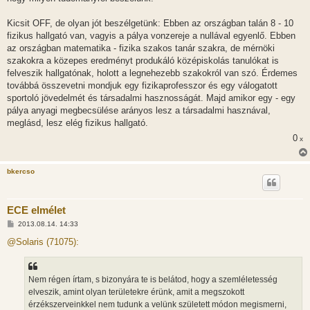
Kicsit OFF, de olyan jót beszélgetünk: Ebben az országban talán 8 - 10
fizikus hallgató van, vagyis a pálya vonzereje a nullával egyenlő. Ebben
az országban matematika - fizika szakos tanár szakra, de mérnöki
szakokra a közepes eredményt produkáló középiskolás tanulókat is
felveszik hallgatónak, holott a legnehezebb szakokról van szó. Érdemes
továbbá összevetni mondjuk egy fizikaprofesszor és egy válogatott
sportoló jövedelmét és társadalmi hasznosságát. Majd amikor egy - egy
pálya anyagi megbecsülése arányos lesz a társadalmi hasznával,
meglásd, lesz elég fizikus hallgató.
0
x
bkercso
ECE elmélet
H
2013.08.14. 14:33
o
z
@Solaris (71075):
z
á
s
z
Nem régen írtam, s bizonyára te is belátod, hogy a szemléletesség
ó
l
elveszik, amint olyan területekre érünk, amit a megszokott
á
érzékszerveinkkel nem tudunk a velünk született módon megismerni,
s