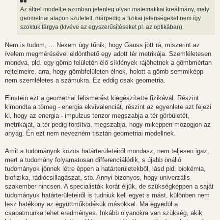
z
Az áltrel modellje azonban jelenleg olyan matematikai kreálmány, mely
ó
l
geometriai alapon született, márpedig a fizikai jelenségeket nem így
á
szoktuk tárgya (kivéve az egyszerűsítéseket pl. az optikában).
s
Nem is tudom, ... Nekem úgy tűnik, hogy Gauss jött rá, miszerint az
ívelem megmérésével eldönthető egy adott tér metrikája. Szemléletesen
mondva, pld. egy gömb felületén élő síklények rájöhetnek a gömbmértan
rejtelmeire, arra, hogy gömbfelületen élnek, holott a gömb semmiképp
nem szemléletes a számukra. Ez eddig csak geometria.
Einstein ezt a geometriai felismerést kiegészítette fizikával. Részint
kimondta a tömeg - energia ekvivalenciát, részint az egyenlete azt fejezi
ki, hogy az energia - impulzus tenzor megszabja a tér görbületét,
metrikáját, a tér pedig fordítva, megszabja, hogy miképpen mozogjon az
anyag. Én ezt nem nevezném tisztán geometriai modellnek.
Amit a tudományok közös határterületeiről mondasz, nem teljesen igaz,
mert a tudomány folyamatosan differenciálódik, s újabb önálló
tudományok jönnek létre éppen a határterületekből, lásd pld. biokémia,
biofizika, rádiócsillagászat, stb. Annyi bizonyos, hogy univerzális
szakember nincsen. A specialisták korát éljük, de szükségképpen a saját
tudományuk határterületeiről is tudniuk kell egyet s mást, különben nem
lesz hatékony az együttműködésük másokkal. Ma egyedül a
csapatmunka lehet eredményes. Inkább olyanokra van szükség, akik