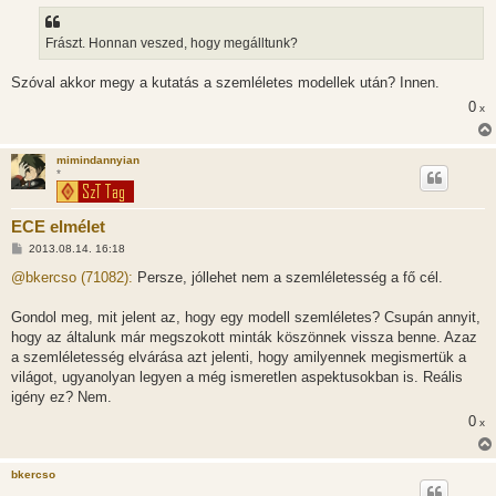
á
s
z
Frászt. Honnan veszed, hogy megálltunk?
ó
l
á
Szóval akkor megy a kutatás a szemléletes modellek után? Innen.
s
0
x
mimindannyian
*
ECE elmélet
H
2013.08.14. 16:18
o
z
@bkercso (71082):
Persze, jóllehet nem a szemléletesség a fő cél.
z
á
s
Gondol meg, mit jelent az, hogy egy modell szemléletes? Csupán annyit,
z
hogy az általunk már megszokott minták köszönnek vissza benne. Azaz
ó
l
a szemléletesség elvárása azt jelenti, hogy amilyennek megismertük a
á
világot, ugyanolyan legyen a még ismeretlen aspektusokban is. Reális
s
igény ez? Nem.
0
x
bkercso