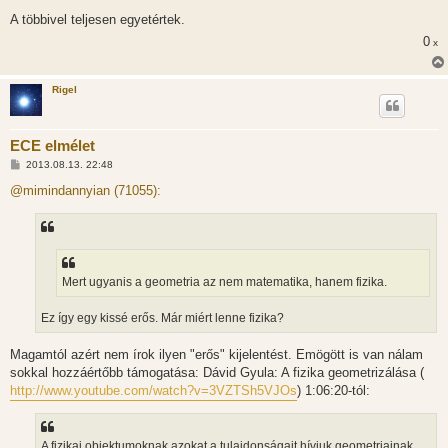
A többivel teljesen egyetértek.
0
x
Rigel
ECE elmélet
H
2013.08.13. 22:48
o
z
@mimindannyian (71055):
z
á
s
z
ó
l
á
Mert ugyanis a geometria az nem matematika, hanem fizika.
s
Ez így egy kissé erős. Már miért lenne fizika?
Magamtól azért nem írok ilyen "erős" kijelentést. Emögött is van nálam
sokkal hozzáértőbb támogatása: Dávid Gyula: A fizika geometrizálása (
http://www.youtube.com/watch?v=3VZTSh5VJOs
) 1:06:20-tól:
A fizikai objektumoknak azokat a tulajdonságait hívjuk geometriainak,