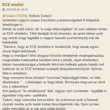
ECE elmélet
H
2013.08.26. 19:33
o
z
@Solaris (71376):
Kedves Solaris!
z
Ismételten nagyon szépen köszönöm a kedvességedet! A felajánlott
á
s
lehetőséget is.
z
Kérlek ne vedd zokon, de "a maga teljességében" én sem találtam forrást
ó
l
az ECE elméletre. Több darabját itt-ott olvastam, de amint láttam ezek
á
egy részét (vagy legalább is nagyon hasonló szemelvényét) már ide
s
belinkelték.
"Tekintve, hogy az ECE elméletre is hivatkoztál, hogy annak egyes
részei téged erősítenek, "
Hogy is mondjam? Mint ahogyan Einstein téridejének megfogalmazása
megpróbálta matematikai keretben leírni a téridőt, olyan értelemben
láttam hasonlatosságot a buborék felszínén helikális pályán haladó mef
hullámok és az ECE leírásban szereplő ábrázolásmód között. Nyilván
félre is érthettem.
Hogy mennyire téves elmélet? Szerinted "teljességgel hibás, mi több,
áltudomány. " .. Lehetséges az hogy hibás. Bizonyára meg van az okod
erre a véleményre.
Ami pedig ez "én elméletemet" illeti, nagyon nem szeretném - legalább is
egyenlőre még nem - publikálni.
Tudom, hogy számodra furcsa lehet, de számomra ezek a fórumok
olyanok mintha szűk baráti körben beszélgetnénk róla. Ilyen szinten
pedig még talán az is sok amit eddig leírtam.