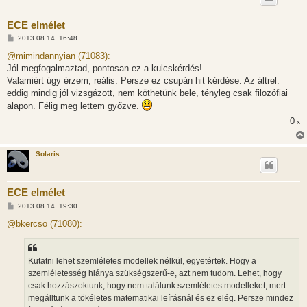
ECE elmélet
H
2013.08.14. 16:48
o
z
@mimindannyian (71083):
z
Jól megfogalmaztad, pontosan ez a kulcskérdés!
á
s
Valamiért úgy érzem, reális. Persze ez csupán hit kérdése. Az áltrel.
z
eddig mindig jól vizsgázott, nem köthetünk bele, tényleg csak filozófiai
ó
l
alapon. Félig meg lettem győzve.
á
s
0
x
Solaris
ECE elmélet
H
2013.08.14. 19:30
o
z
@bkercso (71080):
z
á
s
z
Kutatni lehet szemléletes modellek nélkül, egyetértek. Hogy a
ó
l
szemléletesség hiánya szükségszerű-e, azt nem tudom. Lehet, hogy
á
csak hozzászoktunk, hogy nem találunk szemléletes modelleket, mert
s
megálltunk a tökéletes matematikai leírásnál és ez elég. Persze mindez