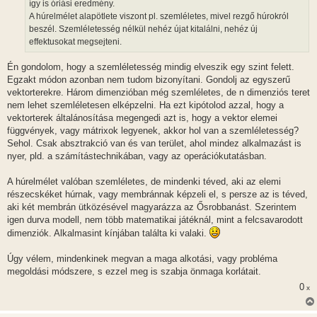
így is óriási eredmény.
A húrelmélet alapötlete viszont pl. szemléletes, mivel rezgő húrokról
beszél. Szemléletesség nélkül nehéz újat kitalálni, nehéz új
effektusokat megsejteni.
Én gondolom, hogy a szemléletesség mindig elveszik egy szint felett.
Egzakt módon azonban nem tudom bizonyítani. Gondolj az egyszerű
vektorterekre. Három dimenzióban még szemléletes, de n dimenziós teret
nem lehet szemléletesen elképzelni. Ha ezt kipótolod azzal, hogy a
vektorterek általánosítása megengedi azt is, hogy a vektor elemei
függvények, vagy mátrixok legyenek, akkor hol van a szemléletesség?
Sehol. Csak absztrakció van és van terület, ahol mindez alkalmazást is
nyer, pld. a számítástechnikában, vagy az operációkutatásban.
A húrelmélet valóban szemléletes, de mindenki téved, aki az elemi
részecskéket húrnak, vagy membránnak képzeli el, s persze az is téved,
aki két membrán ütközésével magyarázza az Ősrobbanást. Szerintem
igen durva modell, nem több matematikai játéknál, mint a felcsavarodott
dimenziók. Alkalmasint kínjában találta ki valaki.
Úgy vélem, mindenkinek megvan a maga alkotási, vagy probléma
megoldási módszere, s ezzel meg is szabja önmaga korlátait.
0
x