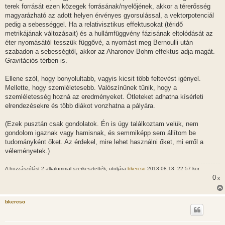
terek forrását ezen közegek forrásának/nyelőjének, akkor a térerősség
magyarázható az adott helyen érvényes gyorsulással, a vektorpotenciál
pedig a sebességgel. Ha a relativisztikus effektusokat (téridő
metrikájának változásait) és a hullámfüggvény fázisának eltolódását az
éter nyomásától tesszük függővé, a nyomást meg Bernoulli után
szabadon a sebességtől, akkor az Aharonov-Bohm effektus adja magát.
Gravitációs térben is.
Ellene szól, hogy bonyolultabb, vagyis kicsit több feltevést igényel.
Mellette, hogy szemléletesebb. Valószínűnek tűnik, hogy a
szemléletesség hozná az eredményeket. Ötleteket adhatna kísérleti
elrendezésekre és több diákot vonzhatna a pályára.
(Ezek pusztán csak gondolatok. Én is úgy találkoztam velük, nem
gondolom igaznak vagy hamisnak, és semmiképp sem állítom be
tudományként őket. Az érdekel, mire lehet használni őket, mi erről a
véleményetek.)
A hozzászólást 2 alkalommal szerkesztették, utoljára
bkercso
2013.08.13. 22:57-kor.
0
x
bkercso