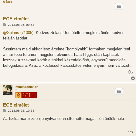
Gézoo
ECE elmélet
H
2013.08.25. 09:53
o
z
@Solaris (71005):
Kedves Solaris! Ismételten megköszönöm kedves
z
felajánlásodat!
á
s
z
Szerintem majd akkor lesz értelme "komolyabb" formában megjeleníteni
ó
l
a már több fórumon megjelent elveimet, ha a Higgs után kaphatók
á
lesznek a szakmai körök a sokkal kézenfekvőbb, egyszerű megoldás
s
befogadására. Azaz a közléssel kapcsolatos véleményem nem változott.
0
x
mimindannyian
*
ECE elmélet
H
2013.08.25. 10:58
o
z
Az fizika mártír-zsenije nyilvánosan eltemette magát - én örülök neki.
z
á
s
0
x
z
ó