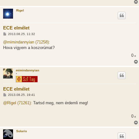
l
á
Rigel
s
ECE elmélet
H
2013.08.25. 11:32
o
z
@mimindannyian (71258):
z
Hova vigyem a koszorúmat?
á
s
0
x
z
ó
l
á
mimindannyian
s
*
ECE elmélet
H
2013.08.25. 19:41
o
z
@Rigel (71261):
Tartsd meg, nem érdemli meg!
z
á
s
0
x
z
ó
l
á
Solaris
s