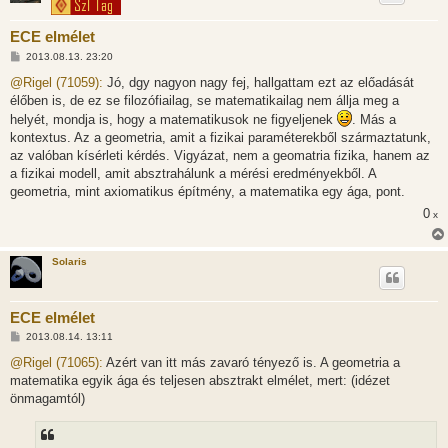
ECE elmélet
H
2013.08.13. 23:20
o
z
@Rigel (71059):
Jó, dgy nagyon nagy fej, hallgattam ezt az előadását
z
élőben is, de ez se filozófiailag, se matematikailag nem állja meg a
á
s
helyét, mondja is, hogy a matematikusok ne figyeljenek
. Más a
z
kontextus. Az a geometria, amit a fizikai paraméterekből származtatunk,
ó
l
az valóban kísérleti kérdés. Vigyázat, nem a geomatria fizika, hanem az
á
a fizikai modell, amit absztrahálunk a mérési eredményekből. A
s
geometria, mint axiomatikus építmény, a matematika egy ága, pont.
0
x
Solaris
ECE elmélet
H
2013.08.14. 13:11
o
z
@Rigel (71065):
Azért van itt más zavaró tényező is. A geometria a
z
matematika egyik ága és teljesen absztrakt elmélet, mert: (idézet
á
s
önmagamtól)
z
ó
l
á