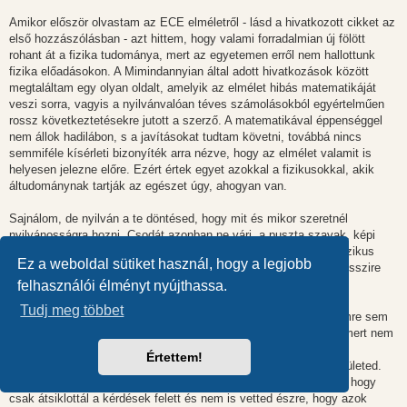
Amikor először olvastam az ECE elméletről - lásd a hivatkozott cikket az
első hozzászólásban - azt hittem, hogy valami forradalmian új fölött
rohant át a fizika tudománya, mert az egyetemen erről nem hallottunk
fizika előadásokon. A Mimindannyian által adott hivatkozások között
megtaláltam egy olyan oldalt, amelyik az elmélet hibás matematikáját
veszi sorra, vagyis a nyilvánvalóan téves számolásokból egyértelműen
rossz következtetésekre jutott a szerző. A matematikával éppenséggel
nem állok hadilábon, s a javításokat tudtam követni, továbbá nincs
semmiféle kísérleti bizonyíték arra nézve, hogy az elmélet valamit is
helyesen jelezne előre. Ezért értek egyet azokkal a fizikusokkal, akik
áltudománynak tartják az egészet úgy, ahogyan van.
Sajnálom, de nyilván a te döntésed, hogy mit és mikor szeretnél
nyilvánosságra hozni. Csodát azonban ne várj, a puszta szavak, képi
megfogalmazások nem elegendőek arra, hogy bárki hozzáértő fizikus
Ez a weboldal sütiket használ, hogy a legjobb
komolyan górcső alá vegye a munkádat, de nem kell ennyire messzire
menni, itt sem elegendőek ezen a fórumon.
felhasználói élményt nyújthassa.
Tudj meg többet
A fentieknél is jobban sajnálom, hogy egyetlen konkrét kérdésemre sem
adtál választ. Óhatatlanul felmerül a gondolat, hogy azért nem, mert nem
is tudsz tudományos igényű, kimerítő, az állításaidat igazoló
Értettem!
magyarázattal előállni, s inkább hagyod, hogy csorbuljon a becsületed.
Mindez csak egy gondolat, hiszen lehet más ok is. Előfordulhat, hogy
csak átsiklottál a kérdések felett és nem is vetted észre, hogy azok