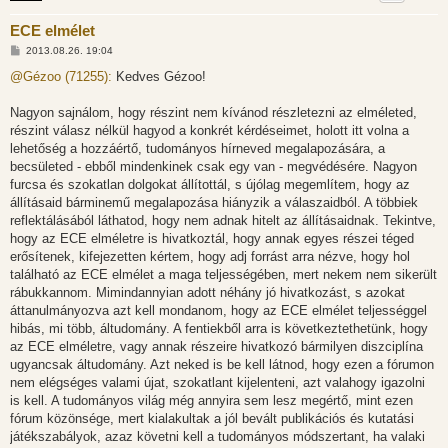
ECE elmélet
H
2013.08.26. 19:04
o
z
@Gézoo (71255):
Kedves Gézoo!
z
á
s
Nagyon sajnálom, hogy részint nem kívánod részletezni az elméleted,
z
részint válasz nélkül hagyod a konkrét kérdéseimet, holott itt volna a
ó
l
lehetőség a hozzáértő, tudományos hírneved megalapozására, a
á
becsületed - ebből mindenkinek csak egy van - megvédésére. Nagyon
s
furcsa és szokatlan dolgokat állítottál, s újólag megemlítem, hogy az
állításaid bárminemű megalapozása hiányzik a válaszaidból. A többiek
reflektálásából láthatod, hogy nem adnak hitelt az állításaidnak. Tekintve,
hogy az ECE elméletre is hivatkoztál, hogy annak egyes részei téged
erősítenek, kifejezetten kértem, hogy adj forrást arra nézve, hogy hol
található az ECE elmélet a maga teljességében, mert nekem nem sikerült
rábukkannom. Mimindannyian adott néhány jó hivatkozást, s azokat
áttanulmányozva azt kell mondanom, hogy az ECE elmélet teljességgel
hibás, mi több, áltudomány. A fentiekből arra is következtethetünk, hogy
az ECE elméletre, vagy annak részeire hivatkozó bármilyen diszciplína
ugyancsak áltudomány. Azt neked is be kell látnod, hogy ezen a fórumon
nem elégséges valami újat, szokatlant kijelenteni, azt valahogy igazolni
is kell. A tudományos világ még annyira sem lesz megértő, mint ezen
fórum közönsége, mert kialakultak a jól bevált publikációs és kutatási
játékszabályok, azaz követni kell a tudományos módszertant, ha valaki