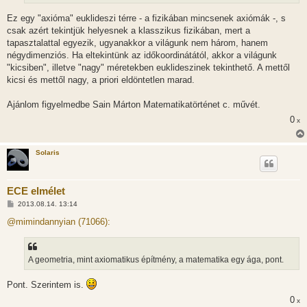
Ez egy "axióma" euklideszi térre - a fizikában mincsenek axiómák -, s
csak azért tekintjük helyesnek a klasszikus fizikában, mert a
tapasztalattal egyezik, ugyanakkor a világunk nem három, hanem
négydimenziós. Ha eltekintünk az időkoordinátától, akkor a világunk
"kicsiben", illetve "nagy" méretekben euklideszinek tekinthető. A mettől
kicsi és mettől nagy, a priori eldöntetlen marad.
Ajánlom figyelmedbe Sain Márton Matematikatörténet c. művét.
0
x
Solaris
ECE elmélet
H
2013.08.14. 13:14
o
z
@mimindannyian (71066):
z
á
s
z
A geometria, mint axiomatikus építmény, a matematika egy ága, pont.
ó
l
á
Pont. Szerintem is.
s
0
x