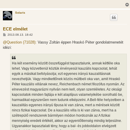
Solaris
ECE elmélet
H
2013.08.13. 18:42
o
z
@Question (71028):
Vassy Zoltán éppen Hraskó Péter gondolatmenetét
z
idézi:
á
s
z
ó
l
Ha két esemény között összefüggést tapasztalunk, annak kétféle oka
á
lehet. Vagy közvetlenül köztük érvényesül kauzális kapcsolat, tehát
s
egyik a másikat befolyásolja; ezt egyenes irányú kauzalitásnak
nevezhetjük. Vagy mindkettőnek közös múltbeli oka van, amit Hraskó
Péter kauzális villának nevez, Reichenbach német filozófus nyomán. Az
elnevezést magyarázni nyilván nem kell, olyan szemléletes. Az oksági
kapcsolatok minden fajtája e két alaptípus valamelyikébe sorolható be,
harmadikat egyszerűen nem tudunk elképzelni. A Bell-féle helyzetben a
kauzalitás egyenes irányú típusa ki van zárva, mert a mérések között
nincs fizikai kapcsolat. De a kauzális villa is ki van zárva, mert ha a
szétrepülő rendszerek bármilyen módon hordoznák az A fizikai
mennyiség eredeti értékét, akkor az egyenlőtlenség mindig teljesülne.
Ugyanakkor tapasztalati tény, hogy a bal- és jobboldalon elvégzett