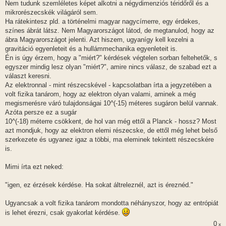
Nem tudunk szemléletes képet alkotni a négydimenziós téridőről és a
mikrorészecskék világáról sem.
Ha rátekintesz pld. a történelmi magyar nagycímerre, egy érdekes,
színes ábrát látsz. Nem Magyarországot látod, de megtanulod, hogy az
ábra Magyarországot jelenti. Azt hiszem, ugyanígy kell kezelni a
gravitáció egyenleteit és a hullámmechanika egyenleteit is.
Én is úgy érzem, hogy a "miért?" kérdések végtelen sorban feltehetők, s
egyszer mindig lesz olyan "miért?", amire nincs válasz, de szabad ezt a
választ keresni.
Az elektronnal - mint részecskével - kapcsolatban írta a jegyzetében a
volt fizika tanárom, hogy az elektron olyan valami, aminek a még
megismerésre váró tulajdonságai 10^(-15) méteres sugáron belül vannak.
Azóta persze ez a sugár
10^(-18) méterre csökkent, de hol van még ettől a Planck - hossz? Most
azt mondjuk, hogy az elektron elemi részecske, de ettől még lehet belső
szerkezete és ugyanez igaz a többi, ma eleminek tekintett részecskére
is.
Mimi írta ezt neked:
"igen, ez érzések kérdése. Ha sokat áltreleznél, azt is éreznéd."
Ugyancsak a volt fizika tanárom mondotta néhányszor, hogy az entrópiát
is lehet érezni, csak gyakorlat kérdése.
0
x