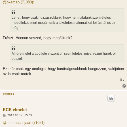
z
@bkercso (71080):
z
á
s
z
Lehet, hogy csak hozzászoktunk, hogy nem találunk szemléletes
ó
l
modelleket, mert megálltunk a tökéletes matematikai leírásnál és ez
á
elég.
s
Frászt. Honnan veszed, hogy megálltunk?
A húrelmélet alapötlete viszont pl. szemléletes, mivel rezgő húrokról
beszél.
Ez már csak egy analógia, hogy barátságosabbnak hangozzon, valójában
az is csak matek.
0
x
bkercso
ECE elmélet
H
2013.08.14. 15:05
o
z
@mimindannyian (71081):
z