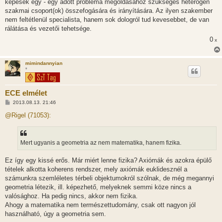
képesek egy - egy adott probléma megoldásához szükséges heterogén
szakmai csoport(ok) összefogására és irányítására. Az ilyen szakember
nem feltétlenül specialista, hanem sok dologról tud kevesebbet, de van
rálátása és vezetői tehetsége.
0
x
mimindannyian
*
ECE elmélet
H
2013.08.13. 21:46
o
z
@Rigel (71053):
z
á
s
z
Mert ugyanis a geometria az nem matematika, hanem fizika.
ó
l
á
Ez így egy kissé erős. Már miért lenne fizika? Axiómák és azokra épülő
s
tételek alkotta koherens rendszer, mely axiómák euklidesznél a
számunkra szemléletes térbeli objektumokról szólnak, de még megannyi
geometria létezik, ill. képezhető, melyeknek semmi köze nincs a
valósághoz. Ha pedig nincs, akkor nem fizika.
Ahogy a matematika nem természettudomány, csak ott nagyon jól
használható, úgy a geometria sem.