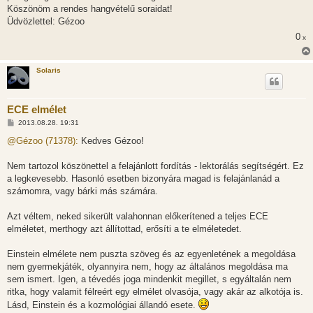
Köszönöm a rendes hangvételű soraidat!
Üdvözlettel: Gézoo
0
x
Solaris
ECE elmélet
H
2013.08.28. 19:31
o
z
@Gézoo (71378):
Kedves Gézoo!
z
á
s
Nem tartozol köszönettel a felajánlott fordítás - lektorálás segítségért. Ez
z
a legkevesebb. Hasonló esetben bizonyára magad is felajánlanád a
ó
l
számomra, vagy bárki más számára.
á
s
Azt véltem, neked sikerült valahonnan előkerítened a teljes ECE
elméletet, merthogy azt állítottad, erősíti a te elméletedet.
Einstein elmélete nem puszta szöveg és az egyenletének a megoldása
nem gyermekjáték, olyannyira nem, hogy az általános megoldása ma
sem ismert. Igen, a tévedés joga mindenkit megillet, s egyáltalán nem
ritka, hogy valamit félreért egy elmélet olvasója, vagy akár az alkotója is.
Lásd, Einstein és a kozmológiai állandó esete.