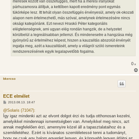
mérések között van összefüggés, mert ha a mérési irányokat
párhuzamosra állítjuk, a kettőben kapott eredmény pont egymás
tükörképe lesz. Itt tehát olyan összefüggés érvényesül, amely ok-okozati
alapon nem értelmezhető, más szóval, amelynek értelmezésére nincs
oksági kategóriánk. Ezt nevezi Hraskó Péter kategoriális
elégtelenségnek, ami ugyan elég rondán hangzik, de a helyzetet
körülbelül a legreálisabban jellemzi. És mindenesetre a hangzása még
gyönyörű az értelméhez képest, hiszen a kauzalitás abszolút érvényét
ingatja meg, azét a kauzalitásét, amely a világról szóló ismereteink
rendszerezésének egyik legalapvetőbb fogalma.
0
x
bkercso
ECE elmélet
H
2013.08.13. 18:47
o
z
@Solaris (71047):
z
Így igaz mindenki azt az elvont dolgot érzi és tudja otthonosan kezelni,
á
s
amelyikkel mindennapi ismeretségben van. Amelyikkel meg nincs, azt
z
annak megfelelően érzi, amennyire közel áll a tapasztalataihoz és a
ó
l
szemléletéhez. Ezért is kívánatos szemléletessé tenni a tudományt,
á
hogy ne csak egy halom egyenlet legyen, és könnyebb legyen átlátni az