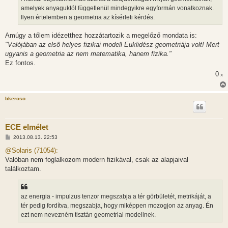
amelyek anyaguktól függetlenül mindegyikre egyformán vonatkoznak.
Ilyen értelemben a geometria az kísérleti kérdés.
Amúgy a tőlem idézetthez hozzátartozik a megelőző mondata is:
"Valójában az első helyes fizikai modell Euklidész geometriája volt! Mert
ugyanis a geometria az nem matematika, hanem fizika."
Ez fontos.
0
x
bkercso
ECE elmélet
H
2013.08.13. 22:53
o
z
@Solaris (71054):
z
Valóban nem foglalkozom modern fizikával, csak az alapjaival
á
s
találkoztam.
z
ó
l
á
az energia - impulzus tenzor megszabja a tér görbületét, metrikáját, a
s
tér pedig fordítva, megszabja, hogy miképpen mozogjon az anyag. Én
ezt nem nevezném tisztán geometriai modellnek.