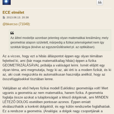
ECE elmélet
H
2013.08.13. 20:38
o
z
@bkercso (71049):
z
á
s
z
Az áltrel modellje azonban jelenleg olyan matematikai kreálmány, mely
ó
l
geometriai alapon született, márpedig a fizikai jelenségeket nem így
á
szoktuk tárgya (kivéve az egyszerűsítéseket pl. az optikában).
s
Az a vicces, hogy ezt a hibás álláspontot éppen egy olyan témában
fejtetted ki, ami (bár maga matematikailag hibás) éppen a fizika
GEOMETRIZÁLÁSÁVAL próbálja a valóságot leírni. Ismét előjött egy
olyan téma, ami megmutatja, hogy ki az, aki érti is a modern fizikát, és ki
az, aki csak megszokta és automatikusan használja anélkül, hogy az
összefüggésekkel tisztában lenne.
Valójában az első helyes fizikai modell Euklidész geometriája volt! Mert
ugyanis a geometria az nem matematika, hanem fizika. A geometria
foglalja össze azokat a tulajdonságait a létező dolgoknak, ami MINDEN
LÉTEZŐ DOLOG esetében pontosan azonos. Éppen emiatt
elválaszthatók a konkrét dolgoktól, és egy külön rendszerbe foglalhatóak.
Ez a rendszer a geometria. (Analógia: a dolgok nagy csoportjának a