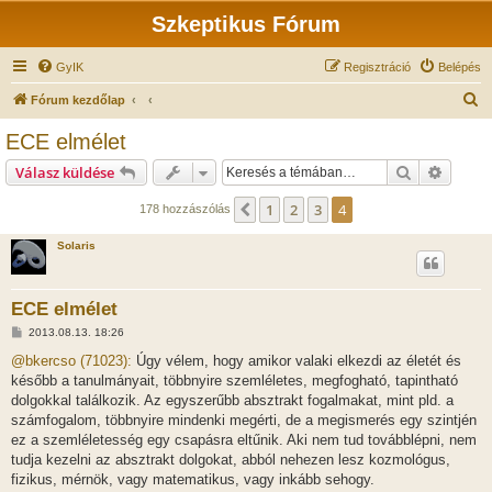
Szkeptikus Fórum
GyIK
Regisztráció
Belépés
K
Fórum kezdőlap
e
ECE elmélet
r
Keresés
Részlet
Válasz küldése
e
s
1
2
3
4
Előző
178 hozzászólás
é
Solaris
s
ECE elmélet
H
2013.08.13. 18:26
o
z
@bkercso (71023):
Úgy vélem, hogy amikor valaki elkezdi az életét és
z
később a tanulmányait, többnyire szemléletes, megfogható, tapintható
á
s
dolgokkal találkozik. Az egyszerűbb absztrakt fogalmakat, mint pld. a
z
számfogalom, többnyire mindenki megérti, de a megismerés egy szintjén
ó
l
ez a szemléletesség egy csapásra eltűnik. Aki nem tud továbblépni, nem
á
tudja kezelni az absztrakt dolgokat, abból nehezen lesz kozmológus,
s
fizikus, mérnök, vagy matematikus, vagy inkább sehogy.