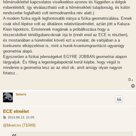
hőmérséklettel kapcsolatos viselkedése azonos és független a dolgok
mibenlététől, így elválasztható volt a hőmérsékleti tulajdonság, és külön
rendszerbe foglalható volt termodinamika név alatt.)
A modern fizika egyik legfontosabb iránya a fizika geometrizálása. Ennek
csak első lépése volt az általános relativitáselmélet, aztán jött a Kaluza-
Klein hipotézis, Einstennek magának a próbálkozása hogy a
részecskéket téridőgubancoknak írja le (innét ered az ECE is részben),
és mostanában a húrelmélet követi ezt a vonalat, de valójában a a
konkurens elképzelései is, mint a hurok-kvantumgravitáció ugyanúgy
geometriai alapú.
Egyszerűen a fizikai jelenségeket EGYRE JOBBAN geometriai alapon
tárgyaljuk. És főleg a legeslegalapoknál kerül képbe, hogy végül is
mindenre a geometria lesz az az első ok, amit amúgy olyan nagyon
firtatsz...
0
x
Solaris
ECE elmélet
H
2013.08.13. 21:05
o
z
@bkercso (71049):
z
á
s