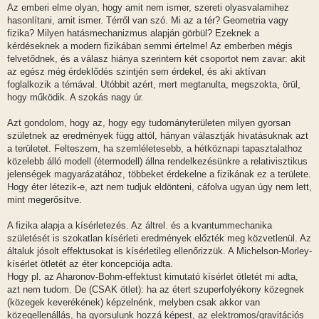
Az emberi elme olyan, hogy amit nem ismer, szereti olyasvalamihez
hasonlítani, amit ismer. Térről van szó. Mi az a tér? Geometria vagy
fizika? Milyen hatásmechanizmus alapján görbül? Ezeknek a
kérdéseknek a modern fizikában semmi értelme! Az emberben mégis
felvetődnek, és a válasz hiánya szerintem két csoportot nem zavar: akit
az egész még érdeklődés szintjén sem érdekel, és aki aktívan
foglalkozik a témával. Utóbbit azért, mert megtanulta, megszokta, örül,
hogy működik. A szokás nagy úr.
Azt gondolom, hogy az, hogy egy tudományterületen milyen gyorsan
születnek az eredmények függ attól, hányan választják hivatásuknak azt
a területet. Felteszem, ha szemléletesebb, a hétköznapi tapasztalathoz
közelebb álló modell (étermodell) állna rendelkezésünkre a relativisztikus
jelenségek magyarázatához, többeket érdekelne a fizikának ez a területe.
Hogy éter létezik-e, azt nem tudjuk eldönteni, cáfolva ugyan úgy nem lett,
mint megerősítve.
A fizika alapja a kísérletezés. Az áltrel. és a kvantummechanika
születését is szokatlan kísérleti eredmények előzték meg közvetlenül. Az
általuk jósolt effektusokat is kísérletileg ellenőrizzük. A Michelson-Morley-
kísérlet ötletét az éter koncepciója adta.
Hogy pl. az Aharonov-Bohm-effektust kimutató kísérlet ötletét mi adta,
azt nem tudom. De (CSAK ötlet): ha az étert szuperfolyékony közegnek
(közegek keverékének) képzelnénk, melyben csak akkor van
közegellenállás, ha gyorsulunk hozzá képest, az elektromos/gravitációs