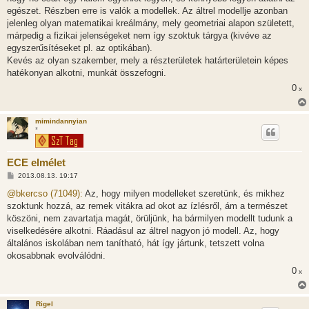
s
egészet. Részben erre is valók a modellek. Az áltrel modellje azonban
jelenleg olyan matematikai kreálmány, mely geometriai alapon született,
márpedig a fizikai jelenségeket nem így szoktuk tárgya (kivéve az
egyszerűsítéseket pl. az optikában).
Kevés az olyan szakember, mely a részterületek határterületein képes
hatékonyan alkotni, munkát összefogni.
0
x
mimindannyian
*
ECE elmélet
H
2013.08.13. 19:17
o
z
@bkercso (71049):
Az, hogy milyen modelleket szeretünk, és mikhez
z
szoktunk hozzá, az remek vitákra ad okot az ízlésről, ám a természet
á
s
köszöni, nem zavartatja magát, örüljünk, ha bármilyen modellt tudunk a
z
viselkedésére alkotni. Ráadásul az áltrel nagyon jó modell. Az, hogy
ó
l
általános iskolában nem tanítható, hát így jártunk, tetszett volna
á
okosabbnak evolválódni.
s
0
x
Rigel