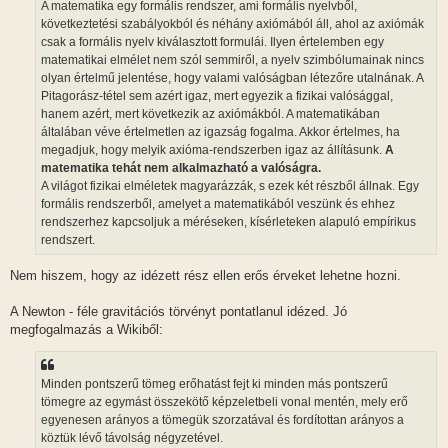
A matematika egy formális rendszer, ami formális nyelvből,
s
következtetési szabályokból és néhány axiómából áll, ahol az axiómák
csak a formális nyelv kiválasztott formulái. Ilyen értelemben egy
matematikai elmélet nem szól semmiről, a nyelv szimbólumainak nincs
olyan értelmű jelentése, hogy valami valóságban létezőre utalnának. A
Pitagorász-tétel sem azért igaz, mert egyezik a fizikai valósággal,
hanem azért, mert következik az axiómákból. A matematikában
általában véve értelmetlen az igazság fogalma. Akkor értelmes, ha
megadjuk, hogy melyik axióma-rendszerben igaz az állításunk.
A
matematika tehát nem alkalmazható a valóságra.
A világot fizikai elméletek magyarázzák, s ezek két részből állnak. Egy
formális rendszerből, amelyet a matematikából veszünk és ehhez
rendszerhez kapcsoljuk a méréseken, kísérleteken alapuló empírikus
rendszert.
Nem hiszem, hogy az idézett rész ellen erős érveket lehetne hozni.
A Newton - féle gravitációs törvényt pontatlanul idézed. Jó
megfogalmazás a Wikiből:
Minden pontszerű tömeg erőhatást fejt ki minden más pontszerű
tömegre az egymást összekötő képzeletbeli vonal mentén, mely erő
egyenesen arányos a tömegük szorzatával és fordítottan arányos a
köztük lévő távolság négyzetével.