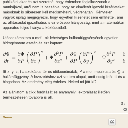
publikálni akar és azt szeretné, hogy érdemben foglalkozzanak a
munkájával, arról nem is beszélve, hogy az elméletét igazoló kísérleteket
másoknak is sikeresen kell megismételni, végrehajtani. Kénytelen
vagyok újólag megjegyezni, hogy egyetlen kísérletet sem említettél, ami
az állításaidat igazolhatná, s ez erősebb hiányosság, mint a matematikai
apparátus teljes hiánya a közléseidből.
Utánaszámoltam a mef - ok lehetséges hullámfüggvényének egyetlen
hidrogénatom esetén és ezt kaptam:
Itt x, y, z, t a szokásos tér és időkoordináták, P a mef impulzusa és
a
hullámfüggvény. A levezetéshez azt vettem alapul, amit eddig írtál itt és a
blogodban. Az eredmény elég érdekes. Neked mi jött ki?
Az ajánlatom a cikk fordítását és anyanyelvi lektorálását illetően
természetesen továbbra is áll.
0
x
Gézoo