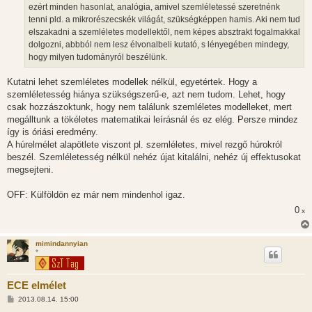
ezért minden hasonlat, analógia, amivel szemléletessé szeretnénk
tenni pld. a mikrorészecskék világát, szükségképpen hamis. Aki nem tud
elszakadni a szemléletes modellektől, nem képes absztrakt fogalmakkal
dolgozni, abbból nem lesz élvonalbeli kutató, s lényegében mindegy,
hogy milyen tudományról beszélünk.
Kutatni lehet szemléletes modellek nélkül, egyetértek. Hogy a
szemléletesség hiánya szükségszerű-e, azt nem tudom. Lehet, hogy
csak hozzászoktunk, hogy nem találunk szemléletes modelleket, mert
megálltunk a tökéletes matematikai leírásnál és ez elég. Persze mindez
így is óriási eredmény.
A húrelmélet alapötlete viszont pl. szemléletes, mivel rezgő húrokról
beszél. Szemléletesség nélkül nehéz újat kitalálni, nehéz új effektusokat
megsejteni.
OFF: Külföldön ez már nem mindenhol igaz.
0
x
mimindannyian
*
ECE elmélet
H
2013.08.14. 15:00
o