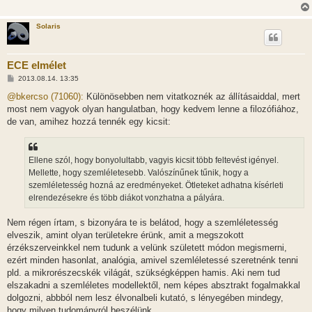
Solaris
ECE elmélet
H
2013.08.14. 13:35
o
z
@bkercso (71060):
Különösebben nem vitatkoznék az állításaiddal, mert
z
most nem vagyok olyan hangulatban, hogy kedvem lenne a filozófiához,
á
s
de van, amihez hozzá tennék egy kicsit:
z
ó
l
á
Ellene szól, hogy bonyolultabb, vagyis kicsit több feltevést igényel.
s
Mellette, hogy szemléletesebb. Valószínűnek tűnik, hogy a
szemléletesség hozná az eredményeket. Ötleteket adhatna kísérleti
elrendezésekre és több diákot vonzhatna a pályára.
Nem régen írtam, s bizonyára te is belátod, hogy a szemléletesség
elveszik, amint olyan területekre érünk, amit a megszokott
érzékszerveinkkel nem tudunk a velünk született módon megismerni,
ezért minden hasonlat, analógia, amivel szemléletessé szeretnénk tenni
pld. a mikrorészecskék világát, szükségképpen hamis. Aki nem tud
elszakadni a szemléletes modellektől, nem képes absztrakt fogalmakkal
dolgozni, abbból nem lesz élvonalbeli kutató, s lényegében mindegy,
hogy milyen tudományról beszélünk.