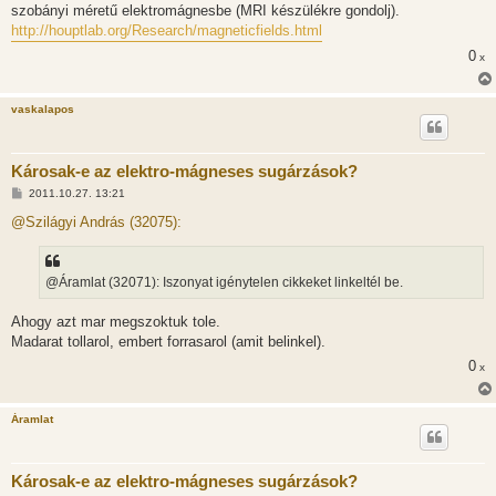
szobányi méretű elektromágnesbe (MRI készülékre gondolj).
http://houptlab.org/Research/magneticfields.html
0
x
vaskalapos
Károsak-e az elektro-mágneses sugárzások?
H
2011.10.27. 13:21
o
z
@Szilágyi András (32075):
z
á
s
z
@Áramlat (32071): Iszonyat igénytelen cikkeket linkeltél be.
ó
l
á
Ahogy azt mar megszoktuk tole.
s
Madarat tollarol, embert forrasarol (amit belinkel).
0
x
Áramlat
Károsak-e az elektro-mágneses sugárzások?