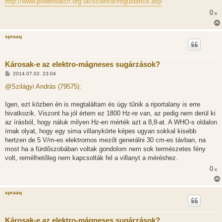
http://www.powerwatch.org.uk/science/intguidance.asp
z
ó
0
x
l
á
s
spraaq
Károsak-e az elektro-mágneses sugárzások?
H
2014.07.02. 23:04
o
z
@Szilágyi András (79575):
z
á
s
Igen, ezt közben én is megtaláltam és úgy tűnik a riportalany is erre
z
hivatkozik. Viszont ha jól értem ez 1800 Hz-re van, az pedig nem derül ki
ó
l
az írásból, hogy náluk milyen Hz-en mérték azt a 8,8-at. A WHO-s oldalon
á
írnak olyat, hogy egy sima villanykörte képes ugyan sokkal kisebb
s
hertzen de 5 V/m-es elektromos mezőt generálni 30 cm-es távban, na
most ha a fürdőszobában voltak gondolom nem sok természetes fény
volt, remélhetőleg nem kapcsolták fel a villanyt a méréshez.
0
x
spraaq
Károsak-e az elektro-mágneses sugárzások?