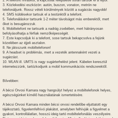
2. A telefont híváskor, a kapcsolat felépülése során tartsuk el a fejtől.
3. Közlekedési eszközön: autón, buszon, vonaton, metrón ne
telefonáljunk. Rossz vételi körülmények között a sugárzás nagyobb!
4. SMS küldésekor tartsuk el a testünktől a telefont.
5. Telefonáláskor tartsunk 1-2 méter távolságot más emberektől, mert
őket is besugározzuk.
6. Mobiltelefont ne tartsunk a nadrág zsebében, mert hátrányosan
befolyásolhatja a férfiak nemzőképességét.
7. Este kapcsoljuk ki a telefont, sose tartsuk bekapcsolva a fejünk
közelében az éjjeli asztalon.
8. Ne játsszunk mobiltelefonon!
9. A headset is problémás, mert a vezeték antennaként vezeti a
sugárzást.
10. WLAN ill. UMTS is nagy sugárterhelést jelent. Kábelen keresztül
internetezzünk, tartózkodjunk a mobil kommunikációs rendszerektől.
Bővebben:
A bécsi Orvosi Kamara nagy hangsúlyt helyez a mobiltelefonok helyes,
egészségünket kímélő használatának ismertetésére.
A bécsi Orvosi Kamara minden bécsi orvosi rendelőbe eljuttatott egy
tájékoztató, figyelemfelhívó plakátot, amelyben felhívják a figyelmet a
gyakori, kontrollálatlan, hosszú ideig tartó mobiltelefonálás veszélyeire.