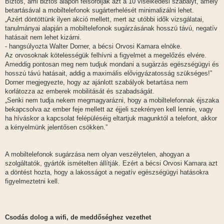
Biztos, ami biztos alapon felsorolják azt a 10 viselkedési szabályt, amely
betartásával a mobiltelefonok sugárterhelését minimalizálni lehet.
„Azért döntöttünk ilyen akció mellett, mert az utóbbi idők vizsgálatai,
tanulmányai alapján a mobiltelefonok sugárzásának hosszú távú, negatív
hatásait nem lehet kizárni.
- hangsúlyozta Walter Dorner, a bécsi Orvosi Kamara elnöke.
Az orvosoknak kötelességük felhívni a figyelmet a megelőzés elvére.
Ameddig pontosan meg nem tudjuk mondani a sugárzás egészségügyi és
hosszú távú hatásait, addig a maximális elővigyázatosság szükséges!”
Dorner megjegyezte, hogy az ajánlott szabályok betartása nem
korlátozza az emberek mobilitását és szabadságát.
„Senki nem tudja nekem megmagyarázni, hogy a mobiltelefonnak éjszaka
bekapcsolva az ember feje mellett az éjjeli szekrényen kell lennie, vagy
ha híváskor a kapcsolat felépüléséig eltartjuk magunktól a telefont, akkor
a kényelmünk jelentősen csökken.”
A mobiltelefonok sugárzása nem olyan veszélytelen, ahogyan a
szolgáltatók, gyártók ismételten állítják. Ezért a bécsi Orvosi Kamara azt
a döntést hozta, hogy a lakosságot a negatív egészségügyi hatásokra
figyelmeztetni kell.
Csodás dolog a wifi, de meddőséghez vezethet