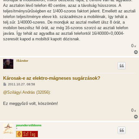
z
Az asztalon lévő telefon 40 centire, azaz a távolság hússzoros. A
ó
l
teljesítménysűrűségben ez 1/400-szoros faktort jelent. Emellett az asztali
á
telefon teljesítménye eleve kb. századrésze a mobilénak, így tehát a
s
telj.sűr. 1/40000-szeres. De mondjuk az asztal mellett ülsz 8 órát, a
mobilon beszélsz fél órát, az még 16-szoros szorzó az asztali telefon
javára. Így tehát az agyadba az asztali telefontól 16/40000=0,0004-
szeresét kapod a mobiltól kapott dózisnak.
0
x
ISándor
Károsak-e az elektro-mágneses sugárzások?
H
2011.10.27. 08:58
o
z
@Szilágyi András (32056):
z
á
s
Ez meggyőző volt, köszönöm!
z
0
ó
x
l
á
s
pounderstibbons
*