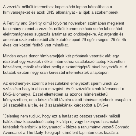
A vezeték nélküli internethez kapcsolódó laptop károsíthatja a
hímivarsejteket és azok DNS állományát - állítják a szakemberek.
A Fertility and Sterility című folyóirat novemberi számában megjelent
tanulmány szerint a vezeték nélküli kommunikáció során kibocsátott
elektromágneses sugárzás ártalmas az ondósejtekre. Az argentin és
amerikai szakemberekből álló kutatócsoport 29 egészséges, 26 és 45
éves kor közötti férfitől vett mintákat.
Minden egyes donor hímivarsejtjeit két próbának vetették alá: egy
részüket egy vezeték nélküli internethez csatlakozó laptop közvetlen
közelében, másik részüket pedig a számítógéptől távol helyezték el. A
kutatók ezután négy órán keresztül interneteztek a laptopon.
Az eredmények szerint a készüléknél elhelyezett spermiumok 25
százaléka hagyta abba a mozgást, és 9 százalékuknak károsodott a
DNS-állománya. Ezzel ellentétben az azonos hőmérsékletű
környezetben, de a készüléktől távolra rakott hímivarsejteknek csupán a
14 százaléka állt le, és 3 százalékának károsodott a DNS-e.
"Jelenleg nem tudjuk, hogy ezt a hatást az összes vezeték nélküli
hálózathoz kapcsolódó laptop kiváltja-e, vagy bizonyos használati
feltételek felerősítik a folyamatot" - idézte a tanulmányt vezető Conrado
Avendanot a The Daily Telegraph című brit lap internetes kiadása.