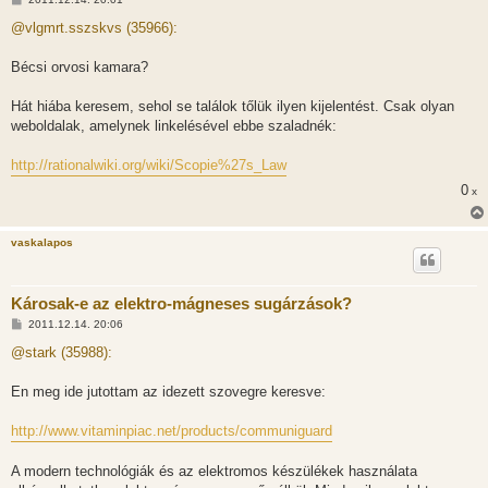
o
z
@vlgmrt.sszskvs (35966):
z
á
s
Bécsi orvosi kamara?
z
ó
l
Hát hiába keresem, sehol se találok tőlük ilyen kijelentést. Csak olyan
á
weboldalak, amelynek linkelésével ebbe szaladnék:
s
http://rationalwiki.org/wiki/Scopie%27s_Law
0
x
vaskalapos
Károsak-e az elektro-mágneses sugárzások?
H
2011.12.14. 20:06
o
z
@stark (35988):
z
á
s
En meg ide jutottam az idezett szovegre keresve:
z
ó
l
http://www.vitaminpiac.net/products/communiguard
á
s
A modern technológiák és az elektromos készülékek használata