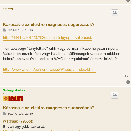
á
s
spraaq
Károsak-e az elektro-mágneses sugárzások?
H
2014.07.02. 18:16
o
z
http://444.hu/2014/07/02/mintha-felgyuj ... sallomast/
z
á
s
Témába vágó "tényfeltáró" cikk vagy ez már inkább helyszíni riport.
z
Valamit én nézek félre vagy hatalmas különbségek vannak a cikkben
ó
l
látható táblázat és mondjuk a WHO-n megtalálható értékek között?
á
s
http://www.who.int/peh-emf/about/Whatis ... ndex4.html
0
x
Szilágyi András
*
Károsak-e az elektro-mágneses sugárzások?
H
2014.07.02. 22:29
o
z
@spraaq (79568):
z
Itt van egy jobb táblázat:
á
s