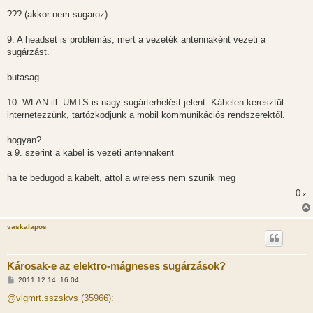
??? (akkor nem sugaroz)
9. A headset is problémás, mert a vezeték antennaként vezeti a
sugárzást.
butasag
10. WLAN ill. UMTS is nagy sugárterhelést jelent. Kábelen keresztül
internetezzünk, tartózkodjunk a mobil kommunikációs rendszerektől.
hogyan?
a 9. szerint a kabel is vezeti antennakent
ha te bedugod a kabelt, attol a wireless nem szunik meg
0
x
vaskalapos
Károsak-e az elektro-mágneses sugárzások?
H
2011.12.14. 16:04
o
z
@vlgmrt.sszskvs (35966):
z
á