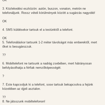
OK
3. Közlekedési eszközön: autón, buszon, vonaton, metrón ne
telefonáljunk. Rossz vételi körülmények között a sugárzás nagyobb!
OK
4. SMS küldésekor tartsuk el a testünktől a telefont.
OK
5. Telefonáláskor tartsunk 1-2 méter távolságot más emberektől, mert
őket is besugározzuk.
??
6. Mobiltelefont ne tartsunk a nadrág zsebében, mert hátrányosan
befolyásolhatja a férfiak nemzőképességét.
?
7. Este kapcsoljuk ki a telefont, sose tartsuk bekapcsolva a fejünk
közelében az éjjeli asztalon.
??
8. Ne játsszunk mobiltelefonon!