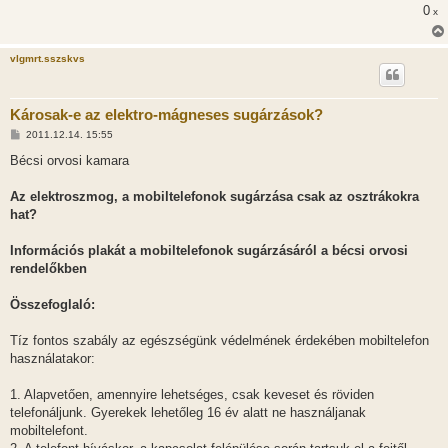
l
0
x
á
s
vlgmrt.sszskvs
Károsak-e az elektro-mágneses sugárzások?
H
2011.12.14. 15:55
o
z
Bécsi orvosi kamara
z
á
s
Az elektroszmog, a mobiltelefonok sugárzása csak az osztrákokra
z
hat?
ó
l
á
Információs plakát a mobiltelefonok sugárzásáról a bécsi orvosi
s
rendelőkben
Összefoglaló:
Tíz fontos szabály az egészségünk védelmének érdekében mobiltelefon
használatakor:
1. Alapvetően, amennyire lehetséges, csak keveset és röviden
telefonáljunk. Gyerekek lehetőleg 16 év alatt ne használjanak
mobiltelefont.