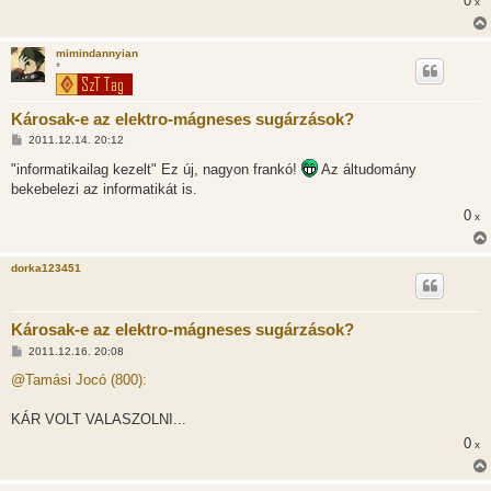
0
x
mimindannyian
*
Károsak-e az elektro-mágneses sugárzások?
H
2011.12.14. 20:12
o
z
"informatikailag kezelt" Ez új, nagyon frankó!
Az áltudomány
z
bekebelezi az informatikát is.
á
s
0
x
z
ó
l
á
dorka123451
s
Károsak-e az elektro-mágneses sugárzások?
H
2011.12.16. 20:08
o
z
@Tamási Jocó (800):
z
á
s
KÁR VOLT VALASZOLNI...
z
0
ó
x
l
á
s