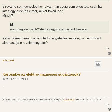
Szoval te sem gondolod komolyan, tan vegig sem olvastad, csak ha
latsz egy erdekes cimet, akkor lokod ide?
Minek?
mert megjelent a HVG-ben - vagyis sok mindenkihez elér.
Akkor plane minek, ha nem tudod egyetertesz-e vele, ha nemt udod,
altamasztja-e a velemenyedet?
0
x
solarboat
Károsak-e az elektro-mágneses sugárzások?
H
2011.12.01. 21:21
o
z
.
z
á
s
z
A hozzászólást 1 alkalommal szerkesztették, utoljára
solarboat
2013.04.21. 21:53-kor.
ó
l
0
x
á
s