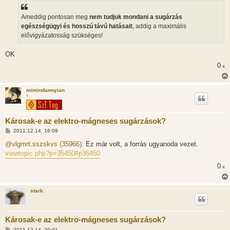
s
z
Ameddig pontosan meg
nem tudjuk mondani a sugárzás
ó
l
egészségügyi és hosszú távú hatásait
, addig a maximális
á
elővigyázatosság szükséges!
s
OK
0
x
mimindannyian
*
Károsak-e az elektro-mágneses sugárzások?
H
2011.12.14. 16:09
o
z
@vlgmrt.sszskvs (35966):
Ez már volt, a forrás ugyanoda vezet.
z
viewtopic.php?p=35450#p35450
á
s
0
x
z
ó
l
á
stark
s
Károsak-e az elektro-mágneses sugárzások?
H
2011.12.14. 20:01