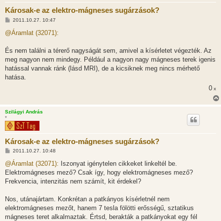
Károsak-e az elektro-mágneses sugárzások?
H
2011.10.27. 10:47
o
z
@Áramlat (32071):
z
á
s
És nem találni a térerő nagyságát sem, amivel a kísérletet végezték. Az
z
meg nagyon nem mindegy. Például a nagyon nagy mágneses terek igenis
ó
l
hatással vannak ránk (lásd MRI), de a kicsiknek meg nincs mérhető
á
hatása.
s
0
x
Szilágyi András
*
Károsak-e az elektro-mágneses sugárzások?
H
2011.10.27. 10:48
o
z
@Áramlat (32071):
Iszonyat igénytelen cikkeket linkeltél be.
z
Elektromágneses mező? Csak így, hogy elektromágneses mező?
á
s
Frekvencia, intenzitás nem számít, kit érdekel?
z
ó
l
Nos, utánajártam. Konkrétan a patkányos kísérletnél nem
á
elektromágneses mezőt, hanem 7 tesla fölötti erősségű, sztatikus
s
mágneses teret alkalmaztak. Értsd, berakták a patkányokat egy fél