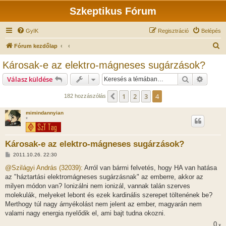
Szkeptikus Fórum
GyIK
Regisztráció
Belépés
K
Fórum kezdőlap
e
Károsak-e az elektro-mágneses sugárzások?
r
Keresés
Részlet
Válasz küldése
e
s
1
2
3
4
Előző
182 hozzászólás
é
mimindannyian
s
*
Károsak-e az elektro-mágneses sugárzások?
H
2011.10.26. 22:30
o
z
@Szilágyi András (32039):
Arról van bármi felvetés, hogy HA van hatása
z
az "háztartási elektromágneses sugárzásnak" az emberre, akkor az
á
s
milyen módon van? Ionizálni nem ionizál, vannak talán szerves
z
molekulák, melyeket lebont és ezek kardinális szerepet töltenének be?
ó
l
Merthogy túl nagy árnyékolást nem jelent az ember, magyarán nem
á
valami nagy energia nyelődik el, ami bajt tudna okozni.
s
0
x