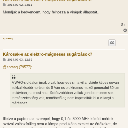
H
2014.07.02. 23:11
o
z
Mondjuk a kedvencem, hogy felhozza a virágok állapotát...
z
á
s
0
x
z
ó
l
á
spraaq
s
Károsak-e az elektro-mágneses sugárzások?
H
2014.07.03. 12:35
o
z
@spraaq (79577):
z
á
s
z
A WHO-s oldalon írnak olyat, hogy egy sima villanykörte képes ugyan
ó
l
sokkal kisebb hertzen de 5 V/m-es elektromos mezőt generálni 30 cm-
á
es távban, na most ha a fürdőszobában voltak gondolom nem sok
s
természetes fény volt, remélhetőleg nem kapcsolták fel a villanyt a
méréshez.
Illetve a papíron az szerepel, hogy 0,1 és 3000 MHz között mértek,
szóval valószínűleg nem a lámpa produkálta ezeket az értékeket, de