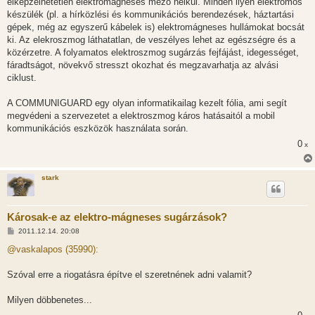
elképzelhetetlen elektromágneses mező nélkül. Minden ilyen elektromos
készülék (pl. a hírközlési és kommunikációs berendezések, háztartási
gépek, még az egyszerű kábelek is) elektromágneses hullámokat bocsát
ki. Az elekroszmog láthatatlan, de veszélyes lehet az egészségre és a
közérzetre. A folyamatos elektroszmog sugárzás fejfájást, idegességet,
fáradtságot, növekvő stresszt okozhat és megzavarhatja az alvási
ciklust.
A COMMUNIGUARD egy olyan informatikailag kezelt fólia, ami segít
megvédeni a szervezetet a elektroszmog káros hatásaitól a mobil
kommunikációs eszközök használata során.
0
x
stark
Károsak-e az elektro-mágneses sugárzások?
H
2011.12.14. 20:08
o
z
@vaskalapos (35990):
z
á
s
Szóval erre a riogatásra építve el szeretnének adni valamit?
z
ó
l
Milyen döbbenetes...
á
s