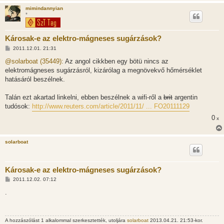
mimindannyian
*
Károsak-e az elektro-mágneses sugárzások?
H
2011.12.01. 21:31
o
z
@solarboat (35449):
Az angol cikkben egy bötü nincs az
z
elektromágneses sugárzásról, kizárólag a megnövekvő hőmérséklet
á
s
hatásáról beszélnek.
z
ó
l
Talán ezt akartad linkelni, ebben beszélnek a wifi-ről a
brit
argentin
á
tudósok:
http://www.reuters.com/article/2011/11/ ... FO20111129
s
0
x
solarboat
Károsak-e az elektro-mágneses sugárzások?
H
2011.12.02. 07:12
o
z
.
z
á
s
z
A hozzászólást 1 alkalommal szerkesztették, utoljára
solarboat
2013.04.21. 21:53-kor.
ó