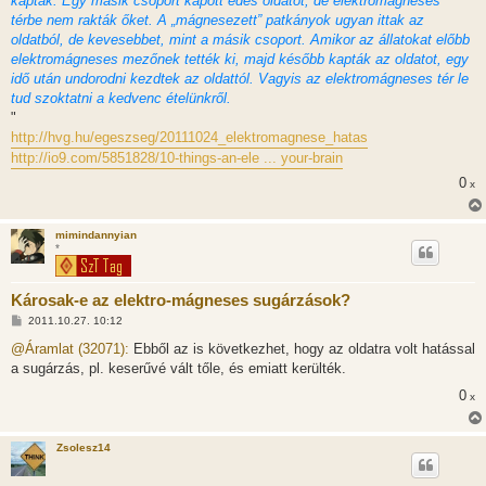
kaptak. Egy másik csoport kapott édes oldatot, de elektromágneses
térbe nem rakták őket. A „mágnesezett” patkányok ugyan ittak az
oldatból, de kevesebbet, mint a másik csoport. Amikor az állatokat előbb
elektromágneses mezőnek tették ki, majd később kapták az oldatot, egy
idő után undorodni kezdtek az oldattól. Vagyis az elektromágneses tér le
tud szoktatni a kedvenc ételünkről.
"
http://hvg.hu/egeszseg/20111024_elektromagnese_hatas
http://io9.com/5851828/10-things-an-ele ... your-brain
0
x
mimindannyian
*
Károsak-e az elektro-mágneses sugárzások?
H
2011.10.27. 10:12
o
z
@Áramlat (32071):
Ebből az is következhet, hogy az oldatra volt hatással
z
a sugárzás, pl. keserűvé vált tőle, és emiatt kerülték.
á
s
0
x
z
ó
l
á
Zsolesz14
s