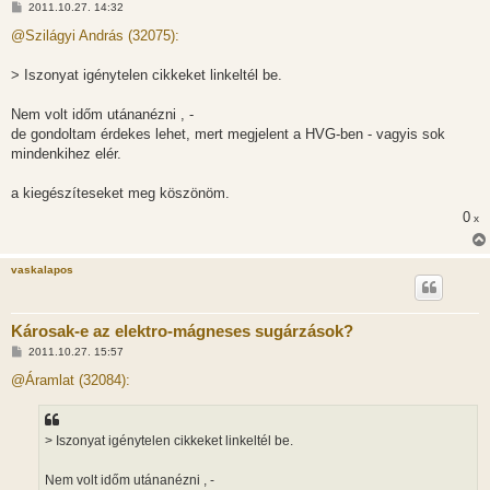
H
2011.10.27. 14:32
o
z
@Szilágyi András (32075):
z
á
s
> Iszonyat igénytelen cikkeket linkeltél be.
z
ó
l
Nem volt időm utánanézni , -
á
de gondoltam érdekes lehet, mert megjelent a HVG-ben - vagyis sok
s
mindenkihez elér.
a kiegészíteseket meg köszönöm.
0
x
vaskalapos
Károsak-e az elektro-mágneses sugárzások?
H
2011.10.27. 15:57
o
z
@Áramlat (32084):
z
á
s
z
> Iszonyat igénytelen cikkeket linkeltél be.
ó
l
á
Nem volt időm utánanézni , -
s