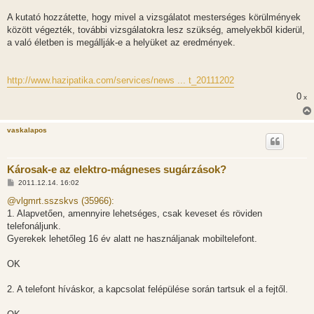
A kutató hozzátette, hogy mivel a vizsgálatot mesterséges körülmények
között végezték, további vizsgálatokra lesz szükség, amelyekből kiderül,
a való életben is megállják-e a helyüket az eredmények.
http://www.hazipatika.com/services/news ... t_20111202
0
x
vaskalapos
Károsak-e az elektro-mágneses sugárzások?
H
2011.12.14. 16:02
o
z
@vlgmrt.sszskvs (35966):
z
1. Alapvetően, amennyire lehetséges, csak keveset és röviden
á
s
telefonáljunk.
z
Gyerekek lehetőleg 16 év alatt ne használjanak mobiltelefont.
ó
l
á
OK
s
2. A telefont híváskor, a kapcsolat felépülése során tartsuk el a fejtől.