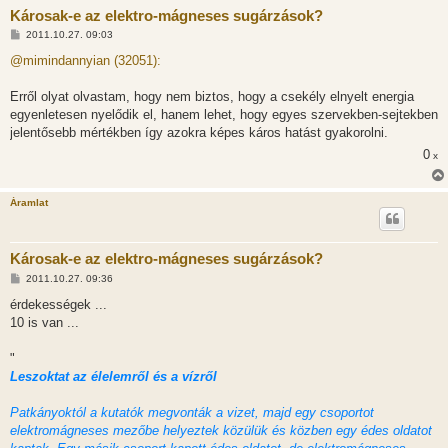
Károsak-e az elektro-mágneses sugárzások?
H
2011.10.27. 09:03
o
z
@mimindannyian (32051):
z
á
s
Erről olyat olvastam, hogy nem biztos, hogy a csekély elnyelt energia
z
egyenletesen nyelődik el, hanem lehet, hogy egyes szervekben-sejtekben
ó
l
jelentősebb mértékben így azokra képes káros hatást gyakorolni.
á
0
s
x
Áramlat
Károsak-e az elektro-mágneses sugárzások?
H
2011.10.27. 09:36
o
z
érdekességek ...
z
10 is van ...
á
s
z
"
ó
l
Leszoktat az élelemről és a vízről
á
s
Patkányoktól a kutatók megvonták a vizet, majd egy csoportot
elektromágneses mezőbe helyeztek közülük és közben egy édes oldatot