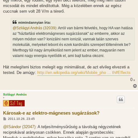
egy mikrót, egy routert, egy ilyen dect telefont, meg még nem tudom
s
micsodát és mindet elindítottuk. Még a közelében ennek az egész
cuccnak sem volt 28 V/m a térerő.
mimindannyian írta:
@Szilágyi András (32039):
Arról van bármi felvetés, hogy HA van hatása
az "háztartási elektromágneses sugárzásnak" az emberre, akkor az
milyen módon van? Ionizálni nem ionizál, vannak talán szerves
molekulák, melyeket lebont és ezek kardinális szerepet töltenének be?
Merthogy túl nagy árnyékolást nem jelent az ember, magyarán nem
valami nagy energia nyelődik el, ami bajt tudna okozni.
Hát melegíteni biztos melegít egy minimálisat, de azt elvileg elvezeti a
tested. De amúgy:
http://en.wikipedia.org/wiki/Mobile_pho ... th#Effects
0
x
Szilágyi András
*
Károsak-e az elektro-mágneses sugárzások?
H
2011.10.26. 23:45
o
z
@ISándor (32047):
A teljesítménysűrűség a távolság négyzetének
z
reciprokával arányosan csökken. Ennek alapján gyorsbecslés:
á
s
Mondjuk a mobiltelefon, mikor beszélsz rajta, 2 centire van az agyadtól.