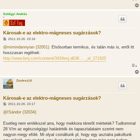
Szilágyi András
*
Károsak-e az elektro-mágneses sugárzások?
H
2011.10.26. 23:16
o
z
@mimindannyian (32051):
Elsősorban termikus, és talán más is, erről itt
z
hosszasan regélnek:
á
s
http://www.bmj.com/content/343/bmj.d638 ... _el_271920
z
ó
0
x
l
á
s
Zsolesz14
Károsak-e az elektro-mágneses sugárzások?
H
2011.10.26. 23:17
o
z
@ISándor (32034):
z
á
s
Esetleg nem emlékszel arra, hogy mekkora térerőt mértetek? Tudtommal
z
28 V/m az egészségügyi határérték és tapasztalataim szerint nem
ó
l
nagyon megy efölé. Mi olyat csináltunk pl, hogy egy asztalra pakoltunk
á