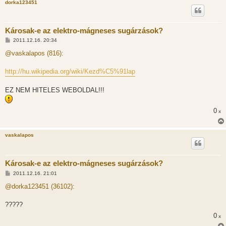
dorka123451
Károsak-e az elektro-mágneses sugárzások?
H
2011.12.16. 20:34
o
z
@vaskalapos (816):
z
á
s
http://hu.wikipedia.org/wiki/Kezd%C5%91lap
z
ó
l
EZ NEM HITELES WEBOLDAL!!!
á
s
0
x
vaskalapos
Károsak-e az elektro-mágneses sugárzások?
H
2011.12.16. 21:01
o
z
@dorka123451 (36102):
z
á
s
?????
z
0
ó
x
l