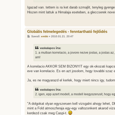
Igazad van. tettem is ra ket darab szmajlit, tenyleg gyenge
Hiszen mint lattuk a Himalaja eseteben, a gleccserek nov
Globális felmelegedés - fenntartható fejlődés
H
Szerző:
embb
»
2010.01.21. 20:47
o
z
z
vaskalapos írta:
á
s
1. a mulban korrelacio, a jovore nezve joslas, a joslas az
z
am!
ó
l
á
A korrelacio AKKOR SEM BIZONYIT egy ok-okozati kapcsolat
s
eve van korrelacio. Es en azt josolom, hogy tovabbi szaz e
Ja, es ne magyarazd el kerlek, hogy miert nincs igy, tudom
vaskalapos írta:
2. igen, epp azert modell, a modell leegyszerusit, hogy eg
"A dolgokat olyan egyszeruen kell vizsgalni ahogy lehet, 
mint a Fold atmoszferaja egy-egy valtozonkent akarod vizs
kerdezd csak meg Caspi-t.