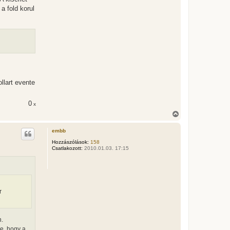
a fold korul
llart evente
0
x
V
i
s
embb
s
z
Hozzászólások:
158
Csatlakozott:
2010.01.03. 17:15
a
a
t
e
t
e
r
j
é
r
e
n.
e, hogy a