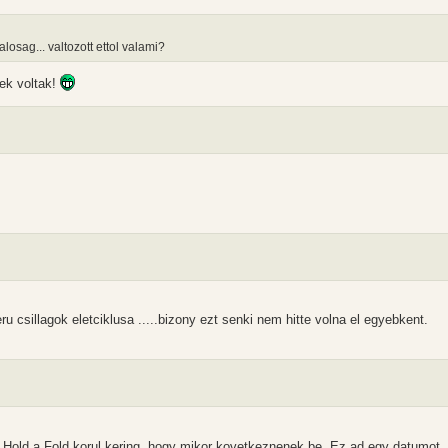
osag... valtozott ettol valami?
ek voltak!
u csillagok eletciklusa .....bizony ezt senki nem hitte volna el egyebkent.
 Hold a Fold korul kering, hogy mikor kovetkeznenek be. Ez ad egy datumot. A