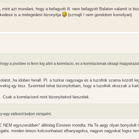
, mint azt mondani, hogy a befagyott ill. nem befagyott Balaton valamit is biz
ekedese is a melegedest bizonyitja
(szmajli ! nem gondolom komolyan)
, hogy a jovoben is fenn fog allni a korrelacio, es a korrelacionak oksagi magyaraza
ot, ha idoben fenall. Pl. a tuzkar nagysaga es a tuzoltok szama kozott le
vekig igy lesz. Szerinted tehat bizonyitottam, hogy a tuzoltok okozzak a kar
. Csak a korrelaciorol mint bizonyitekrol beszelek.
y-egy valtozot tudjon vizsgalni.
DE NEM egyszerubben" allitolag Einstein mondta. Ha Te aegy olyan bonyolult 
galni, minden letezo kolcsonhatast elhanyagolva, nagyon nagyokat fogsz tev