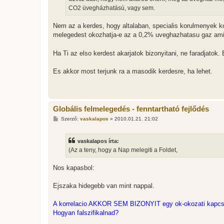
CO2 üvegházhatású, vagy sem.
Nem az a kerdes, hogy altalaban, specialis korulmenyek k
melegedest okozhatja-e az a 0,2% uveghazhatasu gaz ami
Ha Ti az elso kerdest akarjatok bizonyitani, ne faradjatok.
Es akkor most terjunk ra a masodik kerdesre, ha lehet.
Globális felmelegedés - fenntartható fejlődés
H
Szerző:
vaskalapos
»
2010.01.21. 21:02
o
z
z
vaskalapos írta:
á
s
(Az a teny, hogy a Nap melegiti a Foldet,
z
ó
l
Nos kapasbol:
á
s
Ejszaka hidegebb van mint nappal.
A korrelacio AKKOR SEM BIZONYIT egy ok-okozati kapcsola
Hogyan falszifikalnad?