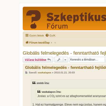
Gyors linkek
GyIK
Fórum kezdőlap
Globális felmelegedés - fenntartható fej
Válasz küldése
Globális felmelegedés - fenntartható fejlő
H
Szerző:
vaskalapos
»
2010.01.21. 20:03
o
z
z
embb írta:
á
s
z
vaskalapos írta:
ó
l
Joslas: a CO
szint es az atlaghomerseklet aranyosan 
2
á
s
1. Hat ez harmatgyenge. Eleve nem egy joslas, hanem egy 