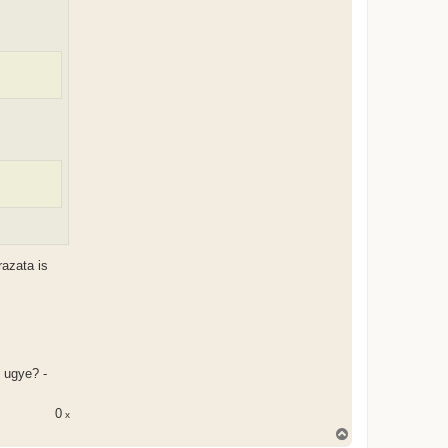
razata is
 ugye? -
0
x
V
i