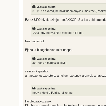
vaskalapos írta:
3. OK, ha akarod, ne hivd tudomanyos elmeletnek, csak val
Ez az UFO hivok szintje - de AKKOR IS a kis zold emberk
vaskalapos írta:
(Az a teny, hogy a Nap melegiti a Foldet,
Nos kapasbol:
Ejszaka hidegebb van mint nappal.
vaskalapos írta:
azt, hogy a magfuzio folyik,
szinten kapasbol:
a napszel osszetetele, a helium izotopok aranyai, a napszer
vaskalapos írta:
hogy a Hold a Fold korul kering,
Holdfogyatkozasok.
Ki lehet szamolni, annak a hipotezisnek az alapjan, hogy a