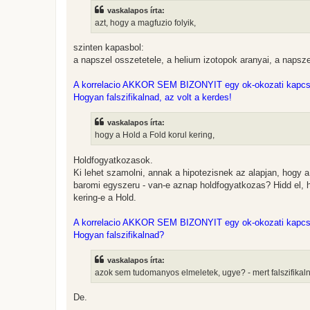
vaskalapos írta:
azt, hogy a magfuzio folyik,
szinten kapasbol:
a napszel osszetetele, a helium izotopok aranyai, a napszer
A korrelacio AKKOR SEM BIZONYIT egy ok-okozati kapcsola
Hogyan falszifikalnad, az volt a kerdes!
vaskalapos írta:
hogy a Hold a Fold korul kering,
Holdfogyatkozasok.
Ki lehet szamolni, annak a hipotezisnek az alapjan, hogy a
baromi egyszeru - van-e aznap holdfogyatkozas? Hidd el, 
kering-e a Hold.
A korrelacio AKKOR SEM BIZONYIT egy ok-okozati kapcsola
Hogyan falszifikalnad?
vaskalapos írta:
azok sem tudomanyos elmeletek, ugye? - mert falszifikaln
De.