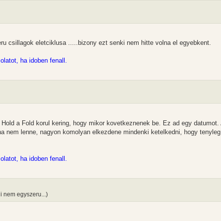
u csillagok eletciklusa .....bizony ezt senki nem hitte volna el egyebkent.
tot, ha idoben fenall.
 Hold a Fold korul kering, hogy mikor kovetkeznenek be. Ez ad egy datumot. A
ha nem lenne, nagyon komolyan elkezdene mindenki ketelkedni, hogy tenyleg 
tot, ha idoben fenall.
i nem egyszeru...)