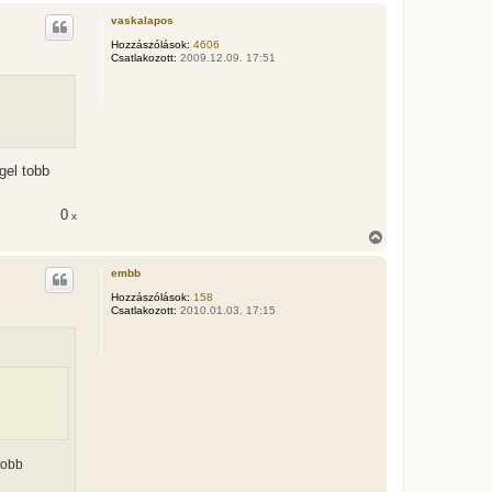
s
vaskalapos
s
z
Hozzászólások:
4606
Csatlakozott:
2009.12.09. 17:51
a
a
t
e
t
e
j
é
gel tobb
r
e
0
x
V
i
s
embb
s
z
Hozzászólások:
158
Csatlakozott:
2010.01.03. 17:15
a
a
t
e
t
e
j
é
r
e
tobb