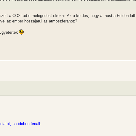
ozott a CO2 tud-e melegedest okozni. Az a kerdes, hogy a most a Foldon lat
vel az ember hozzajarul az atmoszferahoz?
 Egyetertek
tot, ha idoben fenall.