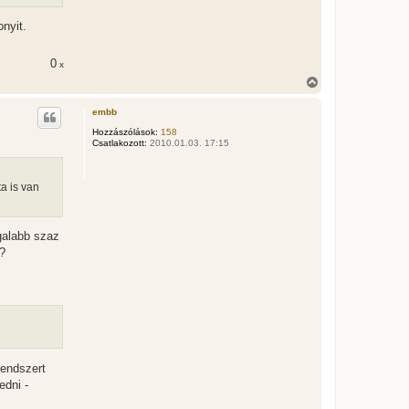
onyit.
0
x
V
i
s
embb
s
z
Hozzászólások:
158
Csatlakozott:
2010.01.03. 17:15
a
a
t
e
ta is van
t
e
j
é
galabb szaz
r
t?
e
rendszert
edni -