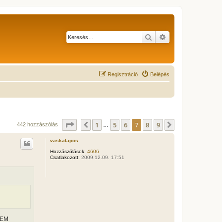
Keresés
Részletes keresés
Regisztráció
Belépés
Oldal:
7
/
9
1
5
6
7
8
9
Előző
Következő
442 hozzászólás
…
vaskalapos
Hozzászólások:
4606
Csatlakozott:
2009.12.09. 17:51
 NEM