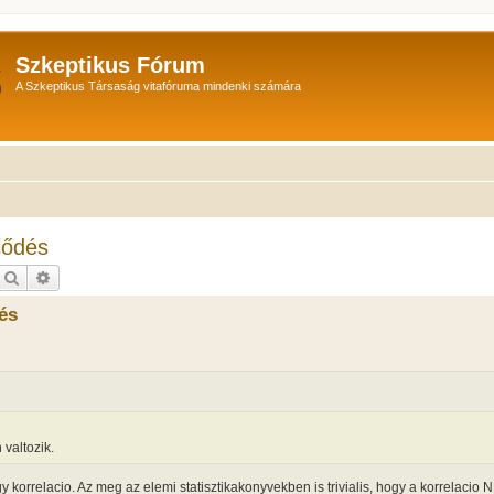
Szkeptikus Fórum
A Szkeptikus Társaság vitafóruma mindenki számára
lődés
Keresés
Részletes keresés
dés
valtozik.
korrelacio. Az meg az elemi statisztikakonyvekben is trivialis, hogy a korrelacio