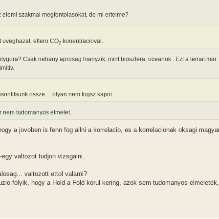
sz elemi szakmai megfontolasokat, de mi ertelme?
t uveghazat, eltero CO
konentracioval.
2
olygora? Csak nehany aprosag hianyzik, mint bioszfera, oceanok . Ezt a temat mar
mitiv.
sonlitsunk ossze.... olyan nem fogsz kapni.
kor nem tudomanyos elmelet.
 hogy a jovoben is fenn fog allni a korrelacio, es a korrelacionak oksagi magya
-egy valtozot tudjon vizsgalni.
osag... valtozott ettol valami?
uzio folyik, hogy a Hold a Fold korul kering, azok sem tudomanyos elmeletek,