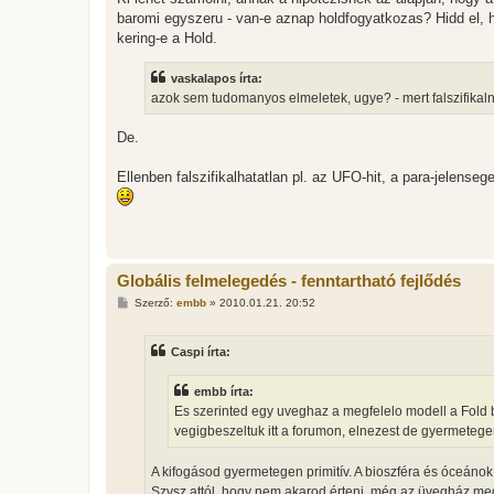
baromi egyszeru - van-e aznap holdfogyatkozas? Hidd el, 
kering-e a Hold.
vaskalapos írta:
azok sem tudomanyos elmeletek, ugye? - mert falszifikaln
De.
Ellenben falszifikalhatatlan pl. az UFO-hit, a para-jelenseg
Globális felmelegedés - fenntartható fejlődés
H
Szerző:
embb
»
2010.01.21. 20:52
o
z
z
Caspi írta:
á
s
z
embb írta:
ó
l
Es szerinted egy uveghaz a megfelelo modell a Fold 
á
vegigbeszeltuk itt a forumon, elnezest de gyermetegen
s
A kifogásod gyermetegen primitív. A bioszféra és óceánok
Szvsz attól, hogy nem akarod érteni, még az üvegház meg