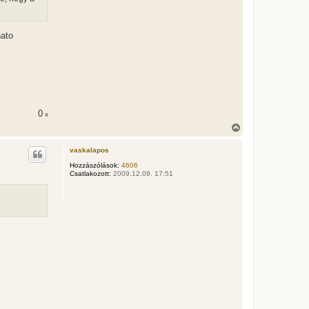
hato
0
x
V
i
s
vaskalapos
s
z
Hozzászólások:
4606
Csatlakozott:
2009.12.09. 17:51
a
a
t
e
t
e
j
é
r
e