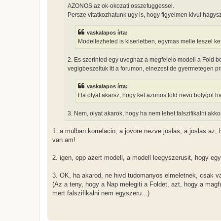
AZONOS az ok-okozati osszefuggessel.
Persze vitatkozhatunk ugy is, hogy figyelmen kivul hagy
vaskalapos írta:
Modellezheted is kiserletben, egymas melle teszel ke
2. Es szerinted egy uveghaz a megfelelo modell a Fold b
vegigbeszeltuk itt a forumon, elnezest de gyermetegen pri
vaskalapos írta:
Ha olyat akarsz, hogy ket azonos fold nevu bolygot ha
3. Nem, olyat akarok, hogy ha nem lehet falszifikalni ak
1. a mulban korrelacio, a jovore nezve joslas, a joslas az,
van am!
2. igen, epp azert modell, a modell leegyszerusit, hogy egy
3. OK, ha akarod, ne hivd tudomanyos elmeletnek, csak val
(Az a teny, hogy a Nap melegiti a Foldet, azt, hogy a magf
mert falszifikalni nem egyszeru...)