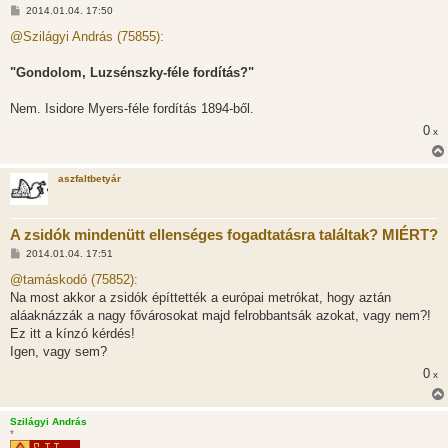
H
2014.01.04. 17:50
o
z
@Szilágyi András (75855):
z
á
s
"Gondolom, Luzsénszky-féle fordítás?"
z
ó
l
Nem. Isidore Myers-féle fordítás 1894-ből.
á
0
s
x
aszfaltbetyár
A zsidók mindenütt ellenséges fogadtatásra találtak? MIÉRT?
H
2014.01.04. 17:51
o
z
@tamáskodó (75852):
z
Na most akkor a zsidók építtették a európai metrókat, hogy aztán
á
s
aláaknázzák a nagy fővárosokat majd felrobbantsák azokat, vagy nem?!
z
Ez itt a kínzó kérdés!
ó
l
Igen, vagy sem?
á
0
s
x
Szilágyi András
*