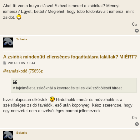
á
Aha! Itt van a kutya elásva! Szóval ismered a zsidókat? Mennyit
s
ismersz? Egyet, kettőt? Meglehet, hogy több földönkívülit ismersz, mint
zsidót.
0
x
Solaris
A zsidók mindenütt ellenséges fogadtatásra találtak? MIÉRT?
H
2014.01.05. 10:44
o
z
@tamáskodó (75856):
z
á
s
z
A fajelmélet a zsidóknál a keveredés teljes kiküszöbölését hirdeti.
ó
l
á
Ezzel alaposan elkéstek.
Hirdethetik immár és művelhetik is a
s
szélsőséges zsidó favédők, eső után köpönyeg. Kész szerencse, hogy
egy nemzetet nem a szélsőséges barmai jellemeznek.
0
x
Solaris