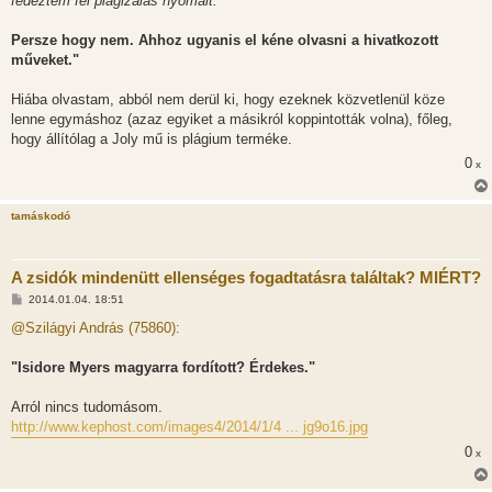
fedeztem fel plagizálás nyomait.
Persze hogy nem. Ahhoz ugyanis el kéne olvasni a hivatkozott
műveket."
Hiába olvastam, abból nem derül ki, hogy ezeknek közvetlenül köze
lenne egymáshoz (azaz egyiket a másikról koppintották volna), főleg,
hogy állítólag a Joly mű is plágium terméke.
0
x
tamáskodó
A zsidók mindenütt ellenséges fogadtatásra találtak? MIÉRT?
H
2014.01.04. 18:51
o
z
@Szilágyi András (75860):
z
á
s
"Isidore Myers magyarra fordított? Érdekes."
z
ó
l
Arról nincs tudomásom.
á
http://www.kephost.com/images4/2014/1/4 ... jg9o16.jpg
s
0
x