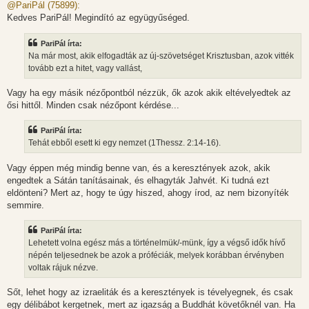
z
@PariPál (75899):
z
Kedves PariPál! Megindító az együgyűséged.
á
s
z
PariPál írta:
ó
l
Na már most, akik elfogadták az új-szövetséget Krisztusban, azok vitték
á
tovább ezt a hitet, vagy vallást,
s
Vagy ha egy másik nézőpontból nézzük, ők azok akik eltévelyedtek az
ősi hittől. Minden csak nézőpont kérdése...
PariPál írta:
Tehát ebből esett ki egy nemzet (1Thessz. 2:14-16).
Vagy éppen még mindig benne van, és a keresztények azok, akik
engedtek a Sátán tanításainak, és elhagyták Jahvét. Ki tudná ezt
eldönteni? Mert az, hogy te úgy hiszed, ahogy írod, az nem bizonyíték
semmire.
PariPál írta:
Lehetett volna egész más a történelmük/-münk, így a végső idők hívő
népén teljesednek be azok a próféciák, melyek korábban érvényben
voltak rájuk nézve.
Sőt, lehet hogy az izraeliták és a keresztények is tévelyegnek, és csak
egy délibábot kergetnek, mert az igazság a Buddhát követőknél van. Ha