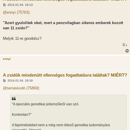
H
2014.01.04. 19:13
o
z
@ennyi (75763):
z
á
s
"Azert gyulolitek oket, mert a penzvilagban sikeres emberek kozott
z
van 11 zsido?"
ó
l
á
Melyik 11-re gondolsz?
s
0
x
ennyi
A zsidók mindenütt ellenséges fogadtatásra találtak? MIÉRT?
H
2014.01.04. 19:18
o
z
@tamáskodó (75869):
z
á
s
z
"A speciális genetikai jellemzőkről van szó.
ó
l
á
Konkretan?"
s
A fajelméleteket nem a még nem létező genetika tudományára