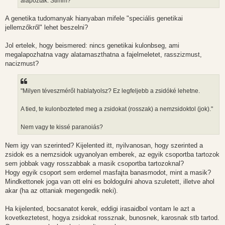
alapozták. Stimm?
A genetika tudomanyak hianyaban mifele "speciális genetikai
jellemzőkről" lehet beszelni?
Jol ertelek, hogy beismered: nincs genetikai kulonbseg, ami
megalapozhatna vagy alatamaszthatna a fajelmeletet, rasszizmust,
nacizmust?
"Milyen téveszméről hablatyolsz? Ez legfeljebb a zsidóké lehetne.
A tied, te kulonbozteted meg a zsidokat (rosszak) a nemzsidoktol (jok)."
Nem vagy te kissé paranoiás?
Nem igy van szerinted? Kijelented itt, nyilvanosan, hogy szerinted a
zsidok es a nemzsidok ugyanolyan emberek, az egyik csoportba tartozok
sem jobbak vagy rosszabbak a masik csoportba tartozoknal?
Hogy egyik csoport sem erdemel masfajta banasmodot, mint a masik?
Mindkettonek joga van ott elni es boldogulni ahova szuletett, illetve ahol
akar (ha az ottaniak megengedik neki).
Ha kijelented, bocsanatot kerek, eddigi irasaidbol vontam le azt a
kovetkeztetest, hogya zsidokat rossznak, bunosnek, karosnak stb tartod.