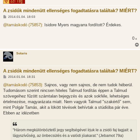
A zsidók mindenütt ellenséges fogadtatásra találtak? MIÉRT?
H
2014.01.04. 18:03
o
z
@tamáskodó (75857):
Isidore Myers magyarra fordított? Érdekes.
z
á
s
0
x
z
ó
l
á
Solaris
s
A zsidók mindenütt ellenséges fogadtatásra találtak? MIÉRT?
H
2014.01.04. 18:31
o
z
@tamáskodó (75853):
Sajnos, vagy nem sajnos, de nem tudok héberül.
z
Tudomásom szerint nincsen hiteles Talmud fordítás éppen a Talmud
á
s
szövegeihez fűzött számtalan bejegyzés és azok sokféle, lehetséges
z
értelmezése, magyarázata miatt. Nem vagyok Talmud "szakértő" sem,
ó
l
mint Polgár Tamás, akit a lökött tévések behívtak a stúdióba pár éve.
á
Ebben az idézetben
s
"Három megkülönböztető jegy segítségével írjuk le a zsidó faj tagjait: a
lágyszívűség, az önbecsülés és a valódi jóakarat." (Jebamot 79a)