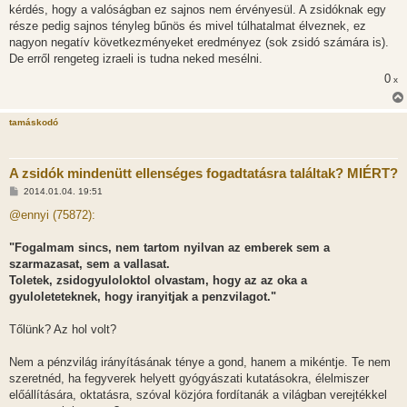
kérdés, hogy a valóságban ez sajnos nem érvényesül. A zsidóknak egy
része pedig sajnos tényleg bűnös és mivel túlhatalmat élveznek, ez
nagyon negatív következményeket eredményez (sok zsidó számára is).
De erről rengeteg izraeli is tudna neked mesélni.
0
x
tamáskodó
A zsidók mindenütt ellenséges fogadtatásra találtak? MIÉRT?
H
2014.01.04. 19:51
o
z
@ennyi (75872):
z
á
s
"Fogalmam sincs, nem tartom nyilvan az emberek sem a
z
szarmazasat, sem a vallasat.
ó
l
Toletek, zsidogyuloloktol olvastam, hogy az az oka a
á
gyuloleteteknek, hogy iranyitjak a penzvilagot."
s
Tőlünk? Az hol volt?
Nem a pénzvilág irányításának ténye a gond, hanem a mikéntje. Te nem
szeretnéd, ha fegyverek helyett gyógyászati kutatásokra, élelmiszer
előállítására, oktatásra, szóval közjóra fordítanák a világban verejtékkel