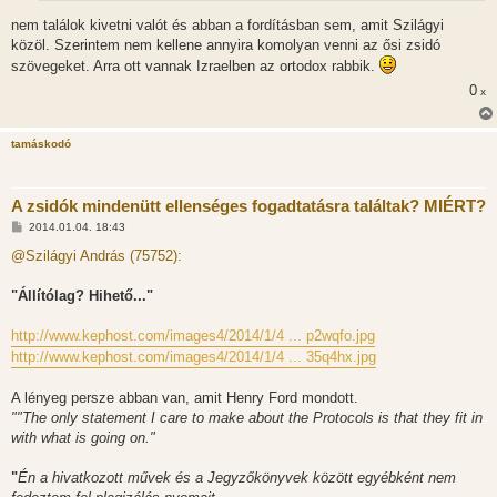
nem találok kivetni valót és abban a fordításban sem, amit Szilágyi
közöl. Szerintem nem kellene annyira komolyan venni az ősi zsidó
szövegeket. Arra ott vannak Izraelben az ortodox rabbik.
0
x
tamáskodó
A zsidók mindenütt ellenséges fogadtatásra találtak? MIÉRT?
H
2014.01.04. 18:43
o
z
@Szilágyi András (75752):
z
á
s
"Állítólag? Hihető..."
z
ó
l
http://www.kephost.com/images4/2014/1/4 ... p2wqfo.jpg
á
http://www.kephost.com/images4/2014/1/4 ... 35q4hx.jpg
s
A lényeg persze abban van, amit Henry Ford mondott.
""The only statement I care to make about the Protocols is that they fit in
with what is going on."
"
Én a hivatkozott művek és a Jegyzőkönyvek között egyébként nem