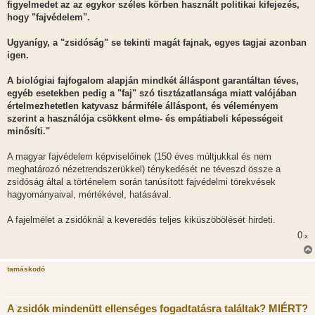
l
figyelmedet az az egykor széles körben használt politikai kifejezés,
á
hogy "fajvédelem".
s
Ugyanígy, a "zsidóság" se tekinti magát fajnak, egyes tagjai azonban
igen.
A biológiai fajfogalom alapján mindkét álláspont garantáltan téves,
egyéb esetekben pedig a "faj" szó tisztázatlansága miatt valójában
értelmezhetetlen katyvasz bármiféle álláspont, és véleményem
szerint a használója csökkent elme- és empátiabeli képességeit
minősíti."
A magyar fajvédelem képviselőinek (150 éves múltjukkal és nem
meghatározó nézetrendszerükkel) ténykedését ne téveszd össze a
zsidóság által a történelem során tanúsított fajvédelmi törekvések
hagyományaival, mértékével, hatásával.
A fajelmélet a zsidóknál a keveredés teljes kiküszöbölését hirdeti.
0
x
tamáskodó
A zsidók mindenütt ellenséges fogadtatásra találtak? MIÉRT?