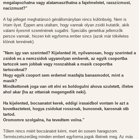
megalapozhatna vagy alatamaszthatna a fajelmeletet, rasszizmust,
nacizmust?"
A faji jelleget meghatározó génállományban nincs különbség. Nem is
írtam ilyet. Éppen arra utaltam, hogy vannak olyan zsidó kutatók, akik
valami ilyesmit szeretnének sugallni. Speciális genetikai jellemzők
persze vannak, hiszen két egyforma ember sincs (azok már tökéletes
klónok lennének).
"Nem igy van szerinted? Kijelented itt, nyilvanosan, hogy szerinted a
zsidok es a nemzsidok ugyanolyan emberek, az egyik csoportba
tartozok sem jobbak vagy rosszabbak a masik csoportba
tartozoknal?
Hogy egyik csoport sem erdemel masfajta banasmodot, mint a
masik?
Mindkettonek joga van ott elni es boldogulni ahova szuletett, illetve
ahol akar (ha az ottaniak megengedik neki).
Ha kijelented, bocsanatot kerek, eddigi irasaidbol vontam le azt a
kovetkeztetest, hogya zsidokat rossznak, bunosnek, karosnak stb
tartod.
Oromomre szolgalna, ha tevedtem volna."
Tőlem nincs miért bocsánatot kérni, mert én sosem haragszom.
Természetszerűleg minden embert egyforma jogok illetnek meg. Az más