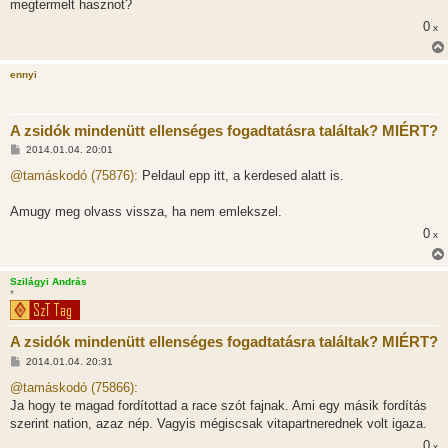
megtermelt hasznot?
0
x
ennyi
A zsidók mindenütt ellenséges fogadtatásra találtak? MIÉRT?
H
2014.01.04. 20:01
o
z
@tamáskodó (75876):
Peldaul epp itt, a kerdesed alatt is.
z
á
s
Amugy meg olvass vissza, ha nem emlekszel.
z
0
ó
x
l
á
s
Szilágyi András
*
A zsidók mindenütt ellenséges fogadtatásra találtak? MIÉRT?
H
2014.01.04. 20:31
o
z
@tamáskodó (75866):
z
Ja hogy te magad fordítottad a race szót fajnak. Ami egy másik fordítás
á
s
szerint nation, azaz nép. Vagyis mégiscsak vitapartnerednek volt igaza.
z
0
ó
x