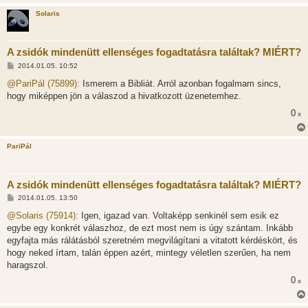
Solaris
A zsidók mindenütt ellenséges fogadtatásra találtak? MIÉRT?
H
2014.01.05. 10:52
o
z
@PariPál (75899):
Ismerem a Bibliát. Arról azonban fogalmam sincs,
z
hogy miképpen jön a válaszod a hivatkozott üzenetemhez.
á
s
0
x
z
ó
l
á
PariPál
s
A zsidók mindenütt ellenséges fogadtatásra találtak? MIÉRT?
H
2014.01.05. 13:50
o
z
@Solaris (75914):
Igen, igazad van. Voltaképp senkinél sem esik ez
z
egybe egy konkrét válaszhoz, de ezt most nem is úgy szántam. Inkább
á
s
egyfajta más rálátásból szeretném megvilágítani a vitatott kérdéskört, és
z
hogy neked írtam, talán éppen azért, mintegy véletlen szerűen, ha nem
ó
l
haragszol.
á
0
s
x