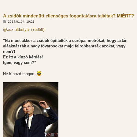
A zsidók mindenütt ellenséges fogadtatásra találtak? MIÉRT?
H
2014.01.04. 19:21
o
z
@aszfaltbetyár (75858):
z
á
s
"Na most akkor a zsidók építtették a európai metrókat, hogy aztán
z
aláaknázzák a nagy fővárosokat majd felrobbantsák azokat, vagy
ó
l
nem?!
á
Ez itt a kínzó kérdés!
s
Igen, vagy sem?"
Ne kínozd magad.