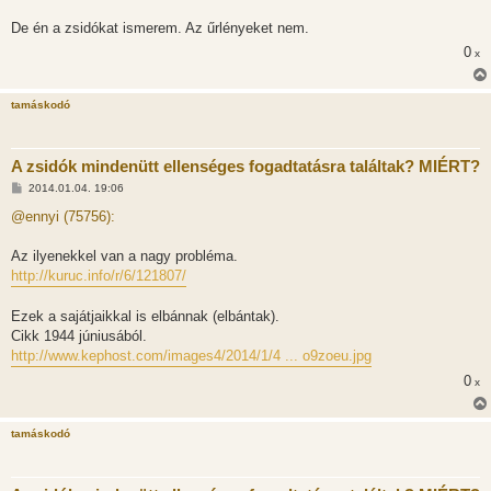
De én a zsidókat ismerem. Az űrlényeket nem.
0
x
tamáskodó
A zsidók mindenütt ellenséges fogadtatásra találtak? MIÉRT?
H
2014.01.04. 19:06
o
z
@ennyi (75756):
z
á
s
Az ilyenekkel van a nagy probléma.
z
http://kuruc.info/r/6/121807/
ó
l
á
Ezek a sajátjaikkal is elbánnak (elbántak).
s
Cikk 1944 júniusából.
http://www.kephost.com/images4/2014/1/4 ... o9zoeu.jpg
0
x
tamáskodó