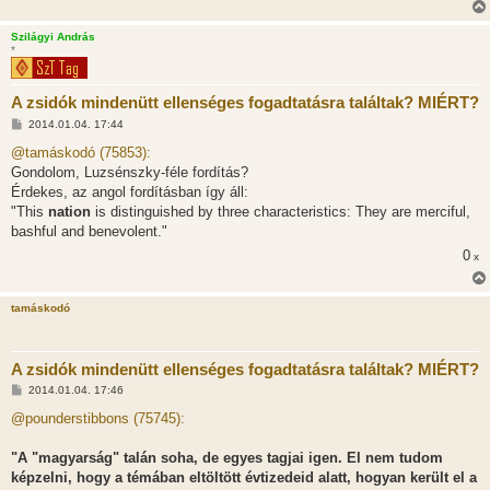
Szilágyi András
*
A zsidók mindenütt ellenséges fogadtatásra találtak? MIÉRT?
H
2014.01.04. 17:44
o
z
@tamáskodó (75853):
z
Gondolom, Luzsénszky-féle fordítás?
á
s
Érdekes, az angol fordításban így áll:
z
"This
nation
is distinguished by three characteristics: They are merciful,
ó
l
bashful and benevolent."
á
0
s
x
tamáskodó
A zsidók mindenütt ellenséges fogadtatásra találtak? MIÉRT?
H
2014.01.04. 17:46
o
z
@pounderstibbons (75745):
z
á
s
"A "magyarság" talán soha, de egyes tagjai igen. El nem tudom
z
képzelni, hogy a témában eltöltött évtizedeid alatt, hogyan került el a
ó