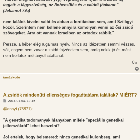
tagjait: a lágyszívűség, az önbecsülés és a valódi jóakarat."
(Jebamot 79a)
nem találok kivetni valót és abban a fordításban sem, amit Szilágyi
közöl. Szerintem nem kellene annyira komolyan venni az ősi zsidó
szövegeket. Arra ott vannak Izraelben az ortodox rabbik."
Persze, a héber elég rugalmas nyelv. Nincs az idézetben semmi vészes,
sőt, engem nem zavar a zsidó fajvédelem sem, amíg nekik jó és mást
nem korlátoz méltányolhatatlanul.
0
x
tamáskodó
A zsidók mindenütt ellenséges fogadtatásra találtak? MIÉRT?
H
2014.01.04. 19:45
o
z
@ennyi (75871):
z
á
s
"A genetika tudomanyak hianyaban mifele "speciális genetikai
z
jellemzőkről" lehet beszelni?
ó
l
á
Jol ertelek, hogy beismered: nincs genetikai kulonbseg, ami
s