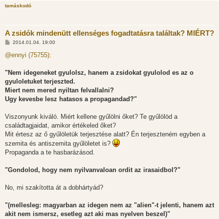
tamáskodó
A zsidók mindenütt ellenséges fogadtatásra találtak? MIÉRT?
H
2014.01.04. 19:00
o
z
@ennyi (75755):
z
á
s
"Nem idegeneket gyulolsz, hanem a zsidokat gyulolod es az o
z
gyuloletuket terjeszted.
ó
l
Miert nem mered nyiltan felvallalni?
á
Ugy kevesbe lesz hatasos a propagandad?"
s
Viszonyunk kiváló. Miért kellene gyűlölni őket? Te gyűlölöd a
családtagjaidat, amikor értékeled őket?
Mit értesz az ő gyűlöletük terjesztése alatt? Én terjeszteném egyben a
szemita és antiszemita gyűlöletet is?
Propaganda a te hasbarázásod.
"Gondolod, hogy nem nyilvanvaloan ordit az irasaidbol?"
No, mi szakította át a dobhártyád?
"(mellesleg: magyarban az idegen nem az "alien"-t jelenti, hanem azt
akit nem ismersz, esetleg azt aki mas nyelven beszel)"