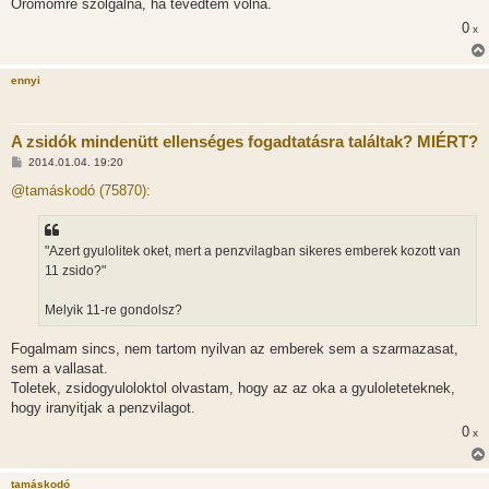
Oromomre szolgalna, ha tevedtem volna.
0
x
ennyi
A zsidók mindenütt ellenséges fogadtatásra találtak? MIÉRT?
H
2014.01.04. 19:20
o
z
@tamáskodó (75870):
z
á
s
z
"Azert gyulolitek oket, mert a penzvilagban sikeres emberek kozott van
ó
l
11 zsido?"
á
s
Melyik 11-re gondolsz?
Fogalmam sincs, nem tartom nyilvan az emberek sem a szarmazasat,
sem a vallasat.
Toletek, zsidogyuloloktol olvastam, hogy az az oka a gyuloleteteknek,
hogy iranyitjak a penzvilagot.
0
x
tamáskodó