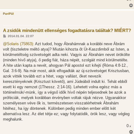
l
á
s
PariPál
A zsidók mindenütt ellenséges fogadtatásra találtak? MIÉRT?
H
2014.01.04. 22:07
o
z
@Solaris (75863):
Azt tudod, hogy Ábrahámnak a korábbi neve Ábrám
z
volt (tiszteletre méltó atya)? Miután kihozta őt Úr-Kaszdimból az Isten, a
á
s
körülmetéltség szövetségét adta neki. Vagyis az Ábrahám nevet örökölte
z
(minden hívő atyja), ő pedig fiát, háza népét, szolgáit mind körülmetélte.
ó
l
A hite után kapta a nevét, ahogyan Pál apostol ezt kifejti (Róma 4:8-12.,
á
Gal. 3:6-9). Na már most, akik elfogadták az új-szövetséget Krisztusban,
s
azok vitték tovább ezt a hitet, vagy vallást, őket nevezik
keresztényeknek (Krisztust követő), ami Júdeából indult ki. Tehát ebből
esett ki egy nemzet (1Thessz. 2:14-16). Lehetett volna egész más a
történelmük/-münk, így a végső idők hívő népén teljesednek be azok a
próféciák, melyek korábban érvényben voltak rájuk nézve. Ugyanakkor
személyesen véve ők is, természetesen visszatérhetnek Ábrahám
hitéhez, ha így döntenek. Különben pedig minden ember előtt két
alternatíva lesz. Az élet tétje ez; vagy folytatódik, örök lesz, vagy végleg
meghalunk.
0
x