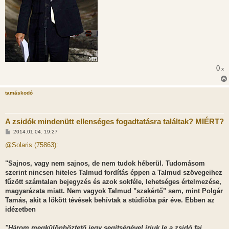
0
x
tamáskodó
A zsidók mindenütt ellenséges fogadtatásra találtak? MIÉRT?
H
2014.01.04. 19:27
o
z
@Solaris (75863):
z
á
s
"Sajnos, vagy nem sajnos, de nem tudok héberül. Tudomásom
z
szerint nincsen hiteles Talmud fordítás éppen a Talmud szövegeihez
ó
l
fűzött számtalan bejegyzés és azok sokféle, lehetséges értelmezése,
á
magyarázata miatt. Nem vagyok Talmud "szakértő" sem, mint Polgár
s
Tamás, akit a lökött tévések behívtak a stúdióba pár éve. Ebben az
idézetben
"Három megkülönböztető jegy segítségével írjuk le a zsidó faj