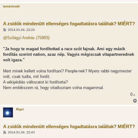
tamáskodó
A zsidók mindenütt ellenséges fogadtatásra találtak? MIÉRT?
H
2014.01.04. 22:24
o
z
@Szilágyi András (75883):
z
á
s
"Ja hogy te magad fordítottad a race szót fajnak. Ami egy másik
z
fordítás szerint nation, azaz nép. Vagyis mégiscsak vitapartnerednek
ó
l
volt igaza."
á
s
Mert minek kellett volna fordítani? People-nek? Myers rabbi nagymester
volt, csak tudta, mit fordít.
A wikipédiás változatot ki fordította?
Nem emlékszem rá, hogy vitatkoztam volna magammal.
0
x
Rigel
A zsidók mindenütt ellenséges fogadtatásra találtak? MIÉRT?
H
2014.01.04. 22:43
o