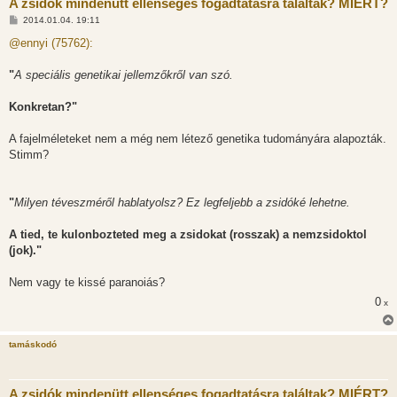
A zsidók mindenütt ellenséges fogadtatásra találtak? MIÉRT?
H
2014.01.04. 19:11
o
z
@ennyi (75762):
z
á
s
"
A speciális genetikai jellemzőkről van szó.
z
ó
l
Konkretan?"
á
s
A fajelméleteket nem a még nem létező genetika tudományára alapozták.
Stimm?
"
Milyen téveszméről hablatyolsz? Ez legfeljebb a zsidóké lehetne.
A tied, te kulonbozteted meg a zsidokat (rosszak) a nemzsidoktol
(jok)."
Nem vagy te kissé paranoiás?
0
x
tamáskodó
A zsidók mindenütt ellenséges fogadtatásra találtak? MIÉRT?