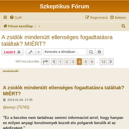
Szkeptikus Fórum
GyIK
Regisztráció
Belépés
K
Fórum kezdőlap
e
A zsidók mindenütt ellenséges fogadtatásra
r
találtak? MIÉRT?
e
Keresés
Részletes keres
Lezárt
s
Oldal:
4
/
12
é
1
2
3
4
5
6
12
Előző
Követke
560 hozzászólás
…
s
tamáskodó
A zsidók mindenütt ellenséges fogadtatásra találtak?
MIÉRT?
H
2014.01.04. 17:35
o
z
@ennyi (75743):
z
á
s
"Ez a becsles nem tartalmaz semmi informaciot arrol, hogy hanyan
z
es milyen anyagi korulmenyek kozott elo polgarok kerulik el az
ó
l
adofizetest."