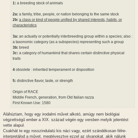
1:
a breeding stock of animals
2a:
a family, tribe, people, or nation belonging to the same stock
2b:
a class or kind of people unified by shared interests, habits, or
characteristics
3a:
an actually or potentially interbreeding group within a species; also :
a taxonomic category (as a subspecies) representing such a group
3b:
breed
3c:
a category of humankind that shares certain distinctive physical
traits
4
obsolete : inherited temperament or disposition
5:
distinctive flavor, taste, or strength
Origin of RACE
Middle French, generation, from Old Italian razza
First Known Use: 1580
Aláhúztam, hogy egy irodalmi művet alkotó, amúgy nem biológiai
végzettségű ember a XIX. század végén egy versben melyik jelentést
vette alapul.
Csakhát te egy rosszindulatú kis náci vagy, ezért szándékosan félre-
interpretálod a művet, megtévesztve ezzel az olyanokat, akik nálunk