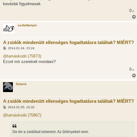
kevésbé figyelmesek.
0
x
aszfaltbetyár
A zsidók mindenütt ellenséges fogadtatásra találtak? MIÉRT?
H
2014.01.04. 23:24
o
z
@tamáskodó (75873):
z
Ezzel mit szeretnél mondani?
á
s
0
x
z
ó
l
á
Solaris
s
A zsidók mindenütt ellenséges fogadtatásra találtak? MIÉRT?
H
2014.01.05. 10:32
o
z
@tamáskodó (75867):
z
á
s
z
De én a zsidókat ismerem. Az űrlényeket nem.
ó
l