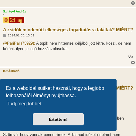
Szilágyi András
*
A zsidók mindenütt ellenséges fogadtatásra találtak? MIÉRT?
H
2014.01.05. 15:03
o
z
@PariPál (75929):
A topik nem hittérítés céljából jött létre, köszi, de nem
z
kérünk ilyen jellegű hozzászólásokat.
á
s
0
x
z
ó
l
á
tamáskodó
s
A zsidók mindenütt ellenséges fogadtatásra találtak? MIÉRT?
Ez a weboldal sütiket használ, hogy a legjobb
H
2014.01.05. 19:07
felhasználói élményt nyújthassa.
o
z
@Rigel (75904):
Tudj meg többet
z
á
s
"A rabbi nagyon is jól tudta, te viszont koncepciózusan
z
félrefordítottad az angol verset. (Mert az is számít, hogy versben
Értettem!
ó
l
rímmel van megfogalmazva):"
á
s
Szörnyű, hogy vannak benne rímek. A Talmud idézet értelmét nem