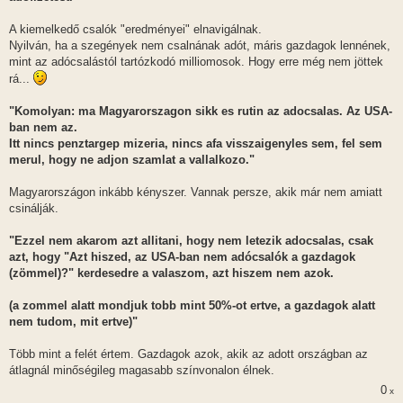
á
s
A kiemelkedő csalók "eredményei" elnavigálnak.
Nyilván, ha a szegények nem csalnának adót, máris gazdagok lennének,
mint az adócsalástól tartózkodó milliomosok. Hogy erre még nem jöttek
rá...
"Komolyan: ma Magyarorszagon sikk es rutin az adocsalas. Az USA-
ban nem az.
Itt nincs penztargep mizeria, nincs afa visszaigenyles sem, fel sem
merul, hogy ne adjon szamlat a vallalkozo."
Magyarországon inkább kényszer. Vannak persze, akik már nem amiatt
csinálják.
"Ezzel nem akarom azt allitani, hogy nem letezik adocsalas, csak
azt, hogy "Azt hiszed, az USA-ban nem adócsalók a gazdagok
(zömmel)?" kerdesedre a valaszom, azt hiszem nem azok.
(a zommel alatt mondjuk tobb mint 50%-ot ertve, a gazdagok alatt
nem tudom, mit ertve)"
Több mint a felét értem. Gazdagok azok, akik az adott országban az
átlagnál minőségileg magasabb színvonalon élnek.
0
x