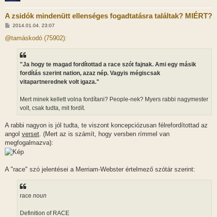
A zsidók mindenütt ellenséges fogadtatásra találtak? MIÉRT?
H
2014.01.04. 23:07
o
z
@tamáskodó (75902):
z
á
s
z
"Ja hogy te magad fordítottad a race szót fajnak. Ami egy másik
ó
l
fordítás szerint nation, azaz nép. Vagyis mégiscsak
á
vitapartnerednek volt igaza."
s
Mert minek kellett volna fordítani? People-nek? Myers rabbi nagymester
volt, csak tudta, mit fordít.
A rabbi nagyon is jól tudta, te viszont koncepciózusan félrefordítottad az
angol
verset
. (Mert az is számít, hogy versben rímmel van
megfogalmazva):
A "race" szó jelentései a Merriam-Webster értelmező szótár szerint:
race
noun
Definition of RACE