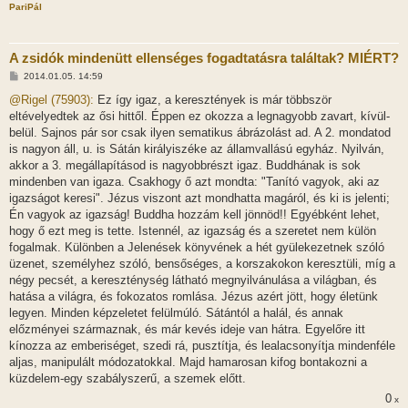
PariPál
A zsidók mindenütt ellenséges fogadtatásra találtak? MIÉRT?
H
2014.01.05. 14:59
o
z
@Rigel (75903):
Ez így igaz, a keresztények is már többször
z
eltévelyedtek az ősi hittől. Éppen ez okozza a legnagyobb zavart, kívül-
á
s
belül. Sajnos pár sor csak ilyen sematikus ábrázolást ad. A 2. mondatod
z
is nagyon áll, u. is Sátán királyiszéke az államvallású egyház. Nyilván,
ó
l
akkor a 3. megállapításod is nagyobbrészt igaz. Buddhának is sok
á
mindenben van igaza. Csakhogy ő azt mondta: "Tanító vagyok, aki az
s
igazságot keresi". Jézus viszont azt mondhatta magáról, és ki is jelenti;
Én vagyok az igazság! Buddha hozzám kell jönnöd!! Egyébként lehet,
hogy ő ezt meg is tette. Istennél, az igazság és a szeretet nem külön
fogalmak. Különben a Jelenések könyvének a hét gyülekezetnek szóló
üzenet, személyhez szóló, bensőséges, a korszakokon keresztüli, míg a
négy pecsét, a kereszténység látható megnyilvánulása a világban, és
hatása a világra, és fokozatos romlása. Jézus azért jött, hogy életünk
legyen. Minden képzeletet felülmúló. Sátántól a halál, és annak
előzményei származnak, és már kevés ideje van hátra. Egyelőre itt
kínozza az emberiséget, szedi rá, pusztítja, és lealacsonyítja mindenféle
aljas, manipulált módozatokkal. Majd hamarosan kifog bontakozni a
küzdelem-egy szabályszerű, a szemek előtt.
0
x