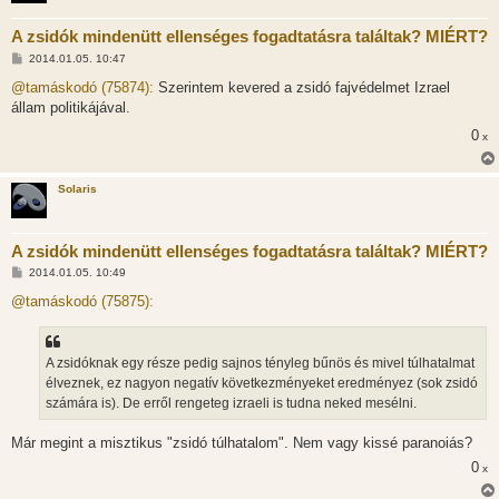
A zsidók mindenütt ellenséges fogadtatásra találtak? MIÉRT?
H
2014.01.05. 10:47
o
z
@tamáskodó (75874):
Szerintem kevered a zsidó fajvédelmet Izrael
z
állam politikájával.
á
s
0
x
z
ó
l
á
Solaris
s
A zsidók mindenütt ellenséges fogadtatásra találtak? MIÉRT?
H
2014.01.05. 10:49
o
z
@tamáskodó (75875):
z
á
s
z
A zsidóknak egy része pedig sajnos tényleg bűnös és mivel túlhatalmat
ó
l
élveznek, ez nagyon negatív következményeket eredményez (sok zsidó
á
számára is). De erről rengeteg izraeli is tudna neked mesélni.
s
Már megint a misztikus "zsidó túlhatalom". Nem vagy kissé paranoiás?
0
x