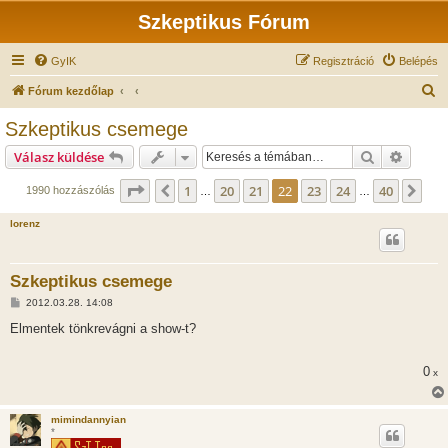
Szkeptikus Fórum
GyIK
Regisztráció
Belépés
K
Fórum kezdőlap
e
Szkeptikus csemege
r
Keresés
Részlet
Válasz küldése
e
s
Oldal:
22
/
40
1
20
21
22
23
24
40
Előző
Köv
1990 hozzászólás
…
…
é
lorenz
s
Szkeptikus csemege
H
2012.03.28. 14:08
o
z
Elmentek tönkrevágni a show-t?
z
á
s
0
x
z
ó
l
á
mimindannyian
s
*