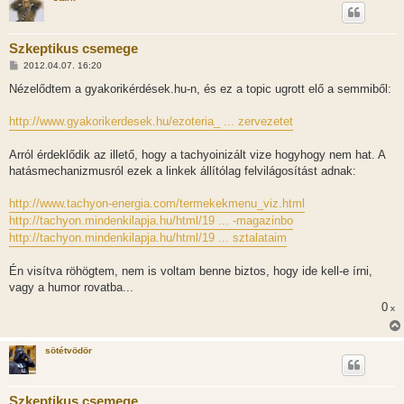
Szkeptikus csemege
H
2012.04.07. 16:20
o
z
Nézelődtem a gyakorikérdések.hu-n, és ez a topic ugrott elő a semmiből:
z
á
s
http://www.gyakorikerdesek.hu/ezoteria_ ... zervezetet
z
ó
l
Arról érdeklődik az illető, hogy a tachyoinizált vize hogyhogy nem hat. A
á
hatásmechanizmusról ezek a linkek állítólag felvilágosítást adnak:
s
http://www.tachyon-energia.com/termekekmenu_viz.html
http://tachyon.mindenkilapja.hu/html/19 ... -magazinbo
http://tachyon.mindenkilapja.hu/html/19 ... sztalataim
Én visítva röhögtem, nem is voltam benne biztos, hogy ide kell-e írni,
vagy a humor rovatba...
0
x
sötétvödör
Szkeptikus csemege