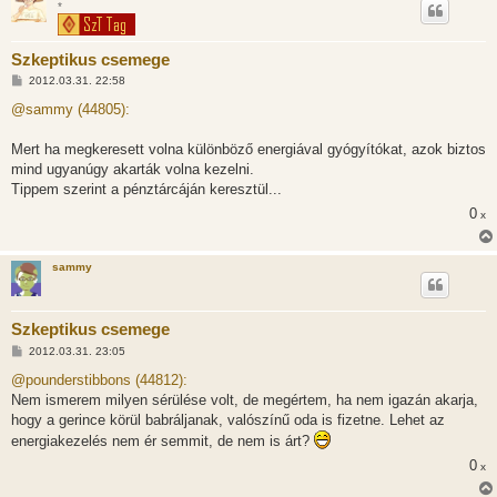
*
Szkeptikus csemege
H
2012.03.31. 22:58
o
z
@sammy (44805):
z
á
s
Mert ha megkeresett volna különböző energiával gyógyítókat, azok biztos
z
mind ugyanúgy akarták volna kezelni.
ó
l
Tippem szerint a pénztárcáján keresztül...
á
0
s
x
sammy
Szkeptikus csemege
H
2012.03.31. 23:05
o
z
@pounderstibbons (44812):
z
Nem ismerem milyen sérülése volt, de megértem, ha nem igazán akarja,
á
s
hogy a gerince körül babráljanak, valószínű oda is fizetne. Lehet az
z
energiakezelés nem ér semmit, de nem is árt?
ó
l
0
x
á
s