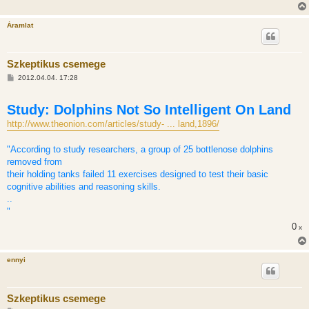
á
s
Áramlat
Szkeptikus csemege
H
2012.04.04. 17:28
o
z
z
Study: Dolphins Not So Intelligent On Land
á
s
http://www.theonion.com/articles/study- ... land,1896/
z
ó
l
"According to study researchers, a group of 25 bottlenose dolphins
á
s
removed from
their holding tanks failed 11 exercises designed to test their basic
cognitive abilities and reasoning skills.
..
"
0
x
ennyi
Szkeptikus csemege