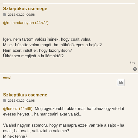
Szkeptikus csemege
H
2012.03.29. 00:58
o
z
@mimindannyian (44577):
z
á
s
z
Igen, nem tartom valószínűnek, hogy csalt volna.
ó
l
Minek húzatta volna magát, ha működőképes a hajója?
á
Nem azért indult el, hogy bizonyítson?
s
Útközben megijedt a hullámoktól?
0
x
ennyi
Szkeptikus csemege
H
2012.03.29. 01:08
o
z
@lorenz (44588):
Meg egyszerubb, akkor mar, ha felhuz egy vitorlat
z
evezes helyett... ha mar csalni akar valaki...
á
s
z
Valahol nagyon szomoru, hogy masnapra ezzel van tele a sajto - ha
ó
l
csalt, hat csalt, valtoztatna valamin?
á
Minek tenne?
s