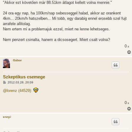
"Akkor ezt követően már 88.51km átlagot kellett volna mennie."
s
24 ora egy nap, ha 100km/nap sebesseggel halad, akkor az orankent
4km... 20km/h hatszelben... Mi tobb, egy darabig ennel erosebb szel fujt
arrafele allitolag.
Nem ertem mi a problemajuk ezzel, miert ne lenne lehetseges.
Nem penzert csinalta, hanem a dicsosegert. Miert csalt volna?
0
x
Gábor
Szkeptikus csemege
H
2012.03.28. 20:09
o
z
@lorenz (44529):
z
á
s
0
x
z
ó
l
á
ennyi
s