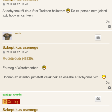
H
2012.04.07. 16:42
o
z
A tachyonokról én a Star Trekben hallottam
De ez persze nem jelenti
z
azt, hogy nincs ilyen
á
s
0
x
z
ó
l
á
stark
s
Szkeptikus csemege
H
2012.04.07. 16:48
o
z
@sötétvödör (45339):
z
á
s
Én meg a Watchmenben...
z
ó
l
Honnan az istenből juthatott valakinek az eszébe a tachyonos víz...
á
s
0
x
Szilágyi András
*
Szkeptikus csemege