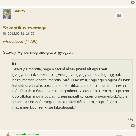
sammy
Szkeptikus csemege
H
2012.03.31. 16:05
o
z
@solarboat (44786):
z
á
s
Szávay Ágnes meg energiával gyógyul.
z
ó
l
á
Szávay elmondta, hogy a sérülésének javulását egy tibeti
s
gyógymódnak köszönheti. „Energiával gyógyítanak, a legnagyobb
hazai mester kezelt" - mondta. Arról is beszélt, hogy egy magyar és több
külföldi orvossal is beszélt még korábban a műtétről, és mindannyian
más és más módon akartak megműteni. "Akkor döntöttem el, hogy nem
operáltatom meg magam, hanem másutt keresem a gyógyulást. Az én
testem, az én egészségem, nekem kell döntenem, hogy később
magamon kívül senkit se hibáztassak."
0
x
pounderstibbons