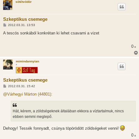
sötétvödör
Szkeptikus csemege
H
2012.03.31. 13:53
o
z
A tescós sonkából konkrétan ki lehet csavarni a vizet
z
á
s
0
x
z
ó
l
á
mimindannyian
s
*
Szkeptikus csemege
H
2012.03.31. 15:42
o
z
@Várhegyi Márton (44801):
z
á
s
z
Hát, kérem, a zöldségeknek általában ekkora a víztartalmuk, nincs
ó
l
ebben semmi meglepő.
á
s
Dehogy! Tessék fonnyadt, csúnya töpörödött zöldségeket venni!
0
x