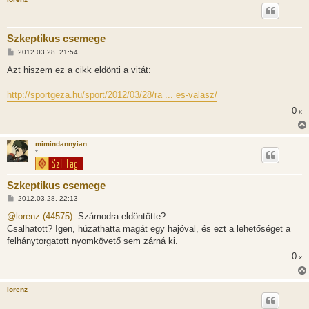
Szkeptikus csemege
H
2012.03.28. 21:54
o
z
Azt hiszem ez a cikk eldönti a vitát:
z
á
s
http://sportgeza.hu/sport/2012/03/28/ra ... es-valasz/
z
ó
0
x
l
á
s
mimindannyian
*
Szkeptikus csemege
H
2012.03.28. 22:13
o
z
@lorenz (44575):
Számodra eldöntötte?
z
Csalhatott? Igen, húzathatta magát egy hajóval, és ezt a lehetőséget a
á
s
felhánytorgatott nyomkövető sem zárná ki.
z
0
ó
x
l
á
s
lorenz