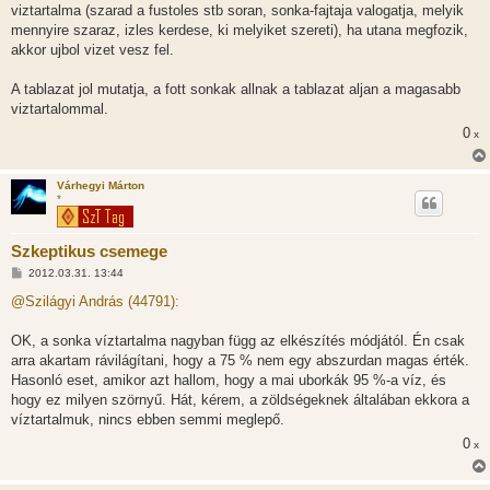
z
viztartalma (szarad a fustoles stb soran, sonka-fajtaja valogatja, melyik
á
s
mennyire szaraz, izles kerdese, ki melyiket szereti), ha utana megfozik,
z
akkor ujbol vizet vesz fel.
ó
l
á
A tablazat jol mutatja, a fott sonkak allnak a tablazat aljan a magasabb
s
viztartalommal.
0
x
Várhegyi Márton
*
Szkeptikus csemege
H
2012.03.31. 13:44
o
z
@Szilágyi András (44791):
z
á
s
OK, a sonka víztartalma nagyban függ az elkészítés módjától. Én csak
z
arra akartam rávilágítani, hogy a 75 % nem egy abszurdan magas érték.
ó
l
Hasonló eset, amikor azt hallom, hogy a mai uborkák 95 %-a víz, és
á
hogy ez milyen szörnyű. Hát, kérem, a zöldségeknek általában ekkora a
s
víztartalmuk, nincs ebben semmi meglepő.
0
x