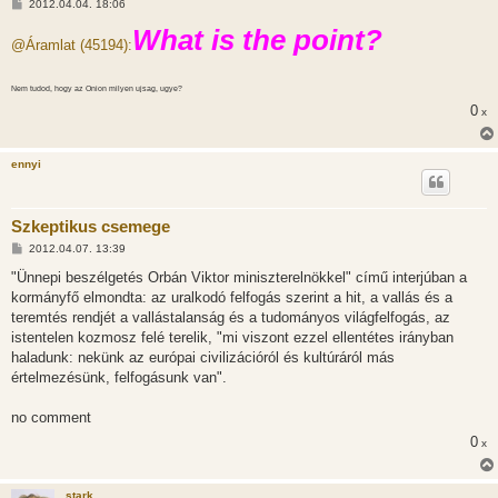
H
2012.04.04. 18:06
o
z
What is the point?
@Áramlat (45194):
z
á
s
z
Nem tudod, hogy az Onion milyen ujsag, ugye?
ó
0
l
x
á
s
ennyi
Szkeptikus csemege
H
2012.04.07. 13:39
o
z
"Ünnepi beszélgetés Orbán Viktor miniszterelnökkel" című interjúban a
z
kormányfő elmondta: az uralkodó felfogás szerint a hit, a vallás és a
á
s
teremtés rendjét a vallástalanság és a tudományos világfelfogás, az
z
istentelen kozmosz felé terelik, "mi viszont ezzel ellentétes irányban
ó
l
haladunk: nekünk az európai civilizációról és kultúráról más
á
értelmezésünk, felfogásunk van".
s
no comment
0
x
stark