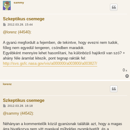
sammy
Szkeptikus csemege
H
2012.03.28. 15:44
o
z
@lorenz (44540):
z
á
s
A gyanú megfordult a fejemben, de tekintve, hogy evezni nem tudok,
z
főleg nem egyedül tengeren, csöndben maradok.
ó
l
Egyébként mennyire lehet hasonlítani, ha különböző hajókról van szó? +
á
ahány féle áramlat létezik, pont tegnap rakták fel:
s
http://svs.gsfc.nasa.gov/vis/a000000/a003800/a003827/
0
x
lorenz
Szkeptikus csemege
H
2012.03.28. 16:18
o
z
@sammy (44542):
z
á
s
Néhányan a kommentelők közül gyanúsnak találták azt, hogy a magas
z
árra hivatkozva nem vitt magával műholdas nyomkövetőt, és a
ó