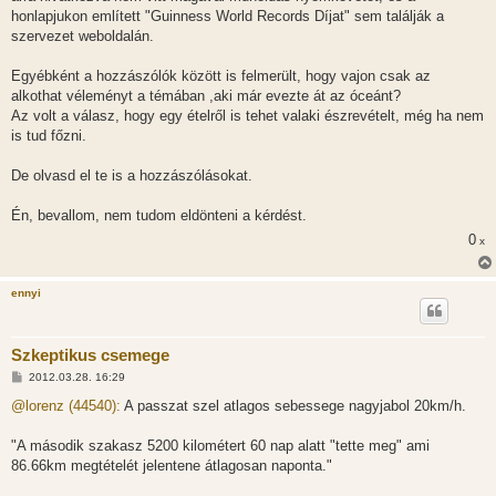
l
honlapjukon említett "Guinness World Records Díjat" sem találják a
á
szervezet weboldalán.
s
Egyébként a hozzászólók között is felmerült, hogy vajon csak az
alkothat véleményt a témában ,aki már evezte át az óceánt?
Az volt a válasz, hogy egy ételről is tehet valaki észrevételt, még ha nem
is tud főzni.
De olvasd el te is a hozzászólásokat.
Én, bevallom, nem tudom eldönteni a kérdést.
0
x
ennyi
Szkeptikus csemege
H
2012.03.28. 16:29
o
z
@lorenz (44540):
A passzat szel atlagos sebessege nagyjabol 20km/h.
z
á
s
"A második szakasz 5200 kilométert 60 nap alatt "tette meg" ami
z
86.66km megtételét jelentene átlagosan naponta."
ó
l
á