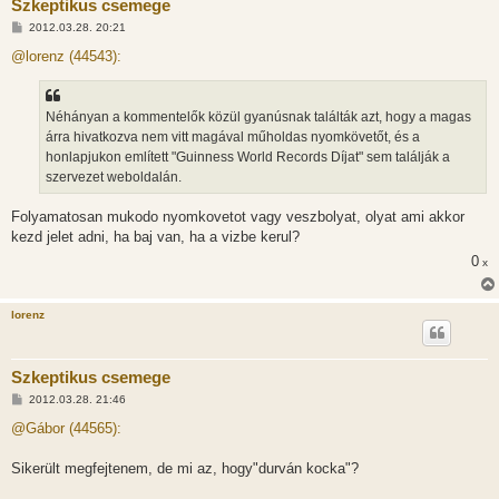
Szkeptikus csemege
H
2012.03.28. 20:21
o
z
@lorenz (44543):
z
á
s
z
Néhányan a kommentelők közül gyanúsnak találták azt, hogy a magas
ó
l
árra hivatkozva nem vitt magával műholdas nyomkövetőt, és a
á
honlapjukon említett "Guinness World Records Díjat" sem találják a
s
szervezet weboldalán.
Folyamatosan mukodo nyomkovetot vagy veszbolyat, olyat ami akkor
kezd jelet adni, ha baj van, ha a vizbe kerul?
0
x
lorenz
Szkeptikus csemege
H
2012.03.28. 21:46
o
z
@Gábor (44565):
z
á
s
Sikerült megfejtenem, de mi az, hogy"durván kocka"?
z
ó