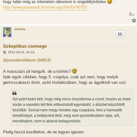
hogy talán még az interneten rákeresni is engedélyköteles
:
http://www.prananadi.hu/main.asp?HirID=90783
0
x
sammy
Szkeptikus csemege
H
2012.04.01. 01:14
o
z
@pounderstibbons (44814):
z
á
s
A masszázs jól hangzik, de a körítés?
z
Írják egyik cikkben, hogy 5. csigolya, csak azt nem, hogy melyik
ó
l
gerincszakaszt érinti, azért kisilabizáltam, hogy az ágyékiról van szó.
á
s
Azt azért tudni kell, hogy még nincs összeforrva a csont, hiszen az évek
során a repedés két fele eltávolodott egymástól, s álízület képződött
közöttük. Szóval nem megy minden egy csapásra. Ami a harmadik
lehetőséget, a befejezést illeti, még nem gondolkodtam rajta, sőt,
mondhatom, nem is akarok belegondolni.
Pedig hozzá kezdhetne, de ne legyen igazam.