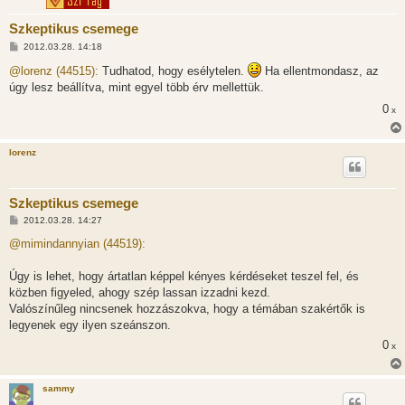
Szkeptikus csemege
H
2012.03.28. 14:18
o
z
@lorenz (44515):
Tudhatod, hogy esélytelen.
Ha ellentmondasz, az
z
úgy lesz beállítva, mint egyel több érv mellettük.
á
s
0
x
z
ó
l
á
lorenz
s
Szkeptikus csemege
H
2012.03.28. 14:27
o
z
@mimindannyian (44519):
z
á
s
Úgy is lehet, hogy ártatlan képpel kényes kérdéseket teszel fel, és
z
közben figyeled, ahogy szép lassan izzadni kezd.
ó
l
Valószínűleg nincsenek hozzászokva, hogy a témában szakértők is
á
legyenek egy ilyen szeánszon.
s
0
x
sammy