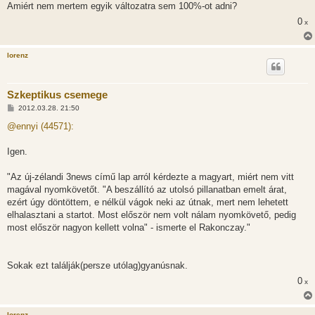
l
Amiért nem mertem egyik változatra sem 100%-ot adni?
á
0
s
x
lorenz
Szkeptikus csemege
H
2012.03.28. 21:50
o
z
@ennyi (44571):
z
á
s
Igen.
z
ó
l
"Az új-zélandi 3news című lap arról kérdezte a magyart, miért nem vitt
á
magával nyomkövetőt. "A beszállító az utolsó pillanatban emelt árat,
s
ezért úgy döntöttem, e nélkül vágok neki az útnak, mert nem lehetett
elhalasztani a startot. Most először nem volt nálam nyomkövető, pedig
most először nagyon kellett volna" - ismerte el Rakonczay."
Sokak ezt találják(persze utólag)gyanúsnak.
0
x
lorenz