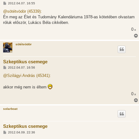
H
2012.04.07. 16:55
o
z
@sötétvödör (45339):
z
Én meg az Élet és Tudomány Kalendáriuma 1978-as kötetében olvastam
á
s
róluk először, Lukács Béla cikkében.
z
0
ó
x
l
á
s
sötétvödör
Szkeptikus csemege
H
2012.04.07. 16:56
o
z
@Szilágyi András (45341):
z
á
s
akkor még nem is éltem
z
ó
0
x
l
á
s
solarboat
Szkeptikus csemege
H
2012.04.09. 22:36
o