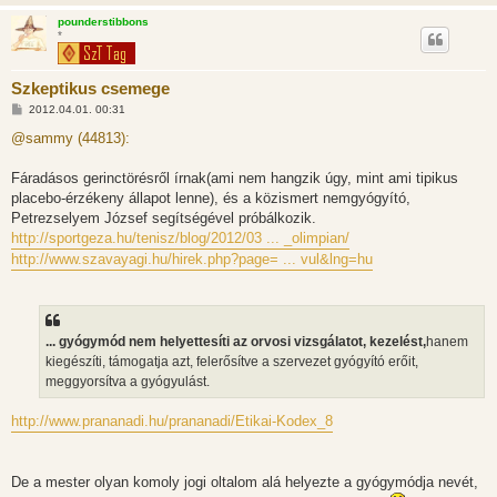
pounderstibbons
*
Szkeptikus csemege
H
2012.04.01. 00:31
o
z
@sammy (44813):
z
á
s
Fáradásos gerinctörésről írnak(ami nem hangzik úgy, mint ami tipikus
z
placebo-érzékeny állapot lenne), és a közismert nemgyógyító,
ó
l
Petrezselyem József segítségével próbálkozik.
á
http://sportgeza.hu/tenisz/blog/2012/03 ... _olimpian/
s
http://www.szavayagi.hu/hirek.php?page= ... vul&lng=hu
... gyógymód nem helyettesíti az orvosi vizsgálatot, kezelést,
hanem
kiegészíti, támogatja azt, felerősítve a szervezet gyógyító erőit,
meggyorsítva a gyógyulást.
http://www.prananadi.hu/prananadi/Etikai-Kodex_8
De a mester olyan komoly jogi oltalom alá helyezte a gyógymódja nevét,