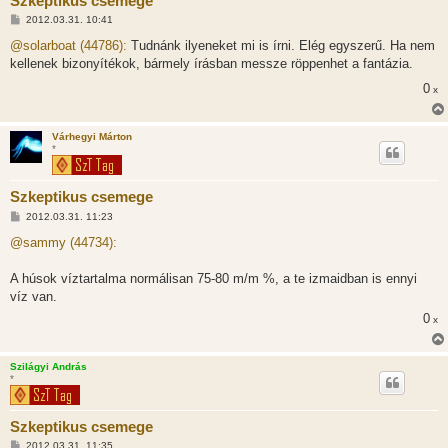
Szkeptikus csemege
H
2012.03.31. 10:41
o
z
@solarboat (44786):
Tudnánk ilyeneket mi is írni. Elég egyszerű. Ha nem
z
kellenek bizonyítékok, bármely írásban messze röppenhet a fantázia.
á
s
0
x
z
ó
l
á
Várhegyi Márton
s
*
Szkeptikus csemege
H
2012.03.31. 11:23
o
z
@sammy (44734):
z
á
s
A húsok víztartalma normálisan 75-80 m/m %, a te izmaidban is ennyi
z
víz van.
ó
l
0
x
á
s
Szilágyi András
*
Szkeptikus csemege
H
2012.03.31. 11:35