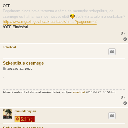
o
z
OFF
z
Fogalmam nincs hova tartozna a téma és mennyire szkeptikus, de
á
s
csemege és hátha hasznos húsvét előtt
75% víztartalom a sonkában?
z
http://www.mgszh.gov.hu/aktualitasok/hi ... ?pagenum=2
ó
l
/OFF Elnézést!
á
s
0
x
solarboat
Szkeptikus csemege
H
2012.03.31. 10:29
o
z
.
z
á
s
z
A hozzászólást 1 alkalommal szerkesztették, utoljára
solarboat
2013.04.22. 08:51-kor.
ó
l
0
x
á
s
mimindannyian
*