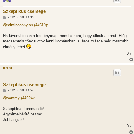
Szkeptikus csemege
H
2012.03.28. 14:33
o
z
@mimindannyian (44519):
z
á
s
Ha kivonul innen a keménymag, nem hiszem, hogy állnák a sarat. Elég
z
megsemmisítőek tudtok lenni irományban is, face to face még rosszabb
ó
l
élmény lehet
á
s
0
x
lorenz
Szkeptikus csemege
H
2012.03.28. 14:54
o
z
@sammy (44524):
z
á
s
Szkeptikus kommandó!
z
Agyrémelhárító osztag.
ó
l
Jól hangzik!
á
0
s
x