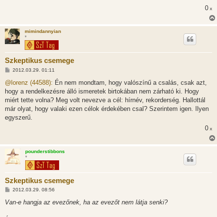
0
x
mimindannyian
*
Szkeptikus csemege
H
2012.03.29. 01:11
o
z
@lorenz (44588):
Én nem mondtam, hogy valószínű a csalás, csak azt,
z
hogy a rendelkezésre álló ismeretek birtokában nem zárható ki. Hogy
á
s
miért tette volna? Meg volt nevezve a cél: hírnév, rekorderség. Hallottál
z
már olyat, hogy valaki ezen célok érdekében csal? Szerintem igen. Ilyen
ó
l
egyszerű.
á
0
s
x
pounderstibbons
*
Szkeptikus csemege
H
2012.03.29. 08:56
o
z
Van-e hangja az evezőnek, ha az evezőt nem látja senki?
z
á