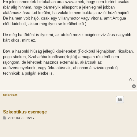
s
Én jelen ismeretek birtokában arra szavaznék, hogy nem történt csalás
z
(bár alig hinném, hogy bármelyik álláspont a jelenleginél jobban
ó
l
alátámasztásra tud kerülni, ha valaki le nem buktatja az őt húzó hajóról.
á
De ha nem volt hajó, csak egy villanymotor vagy vitorla, amit Antigua
s
előtt kidobott, akkor még ilyen se kerülhet elő.)
De még ha történt is ilyesmi, az utolsó mezei oxigénesvíz-árus nagyobb
kárt okoz, mint ez.
Btw. a hasonló hiúság jellegű kísérleteket (Földkörül léghajóban, riksában,
pogo-sticken, Szaharába konflison(Rejtő)) a magam részéről nem
rajongom, de lehetnek hasznos externáliái, akárcsak az
autóversenyeknek, vagy űrkutatásnak, ahonnan átszivárognak új
technikák a polgári életbe is.
0
x
solarboat
Szkeptikus csemege
H
2012.03.29. 15:17
o
z
.
z
á
s