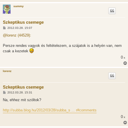
sammy
Szkeptikus csemege
H
2012.03.28. 15:07
o
z
@lorenz (44529):
z
á
s
Persze rendes vagyok és feltételezem, a szájatok is a helyén van, nem
z
csak a kezetek
ó
l
0
x
á
s
lorenz
Szkeptikus csemege
H
2012.03.28. 15:31
o
z
Na, ehhez mit szóltok?
z
á
s
http://subba.blog.hu/2012/03/28/subba_s ... r#comments
z
ó
0
x
l
á
s