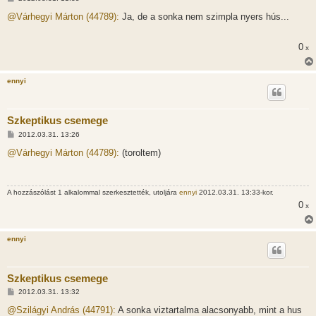
o
z
@Várhegyi Márton (44789):
Ja, de a sonka nem szimpla nyers hús...
z
á
s
0
x
z
ó
l
á
ennyi
s
Szkeptikus csemege
H
2012.03.31. 13:26
o
z
@Várhegyi Márton (44789):
(toroltem)
z
á
s
z
A hozzászólást 1 alkalommal szerkesztették, utoljára
ennyi
2012.03.31. 13:33-kor.
ó
l
0
x
á
s
ennyi
Szkeptikus csemege
H
2012.03.31. 13:32
o
z
@Szilágyi András (44791):
A sonka viztartalma alacsonyabb, mint a hus