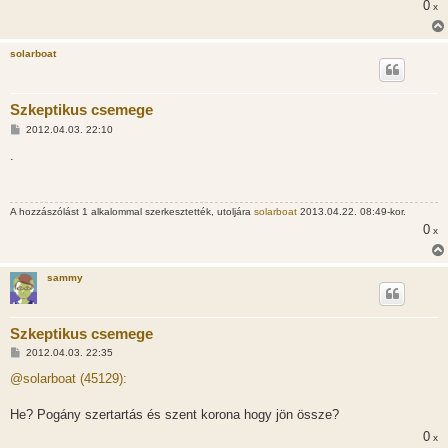
0
x
solarboat
Szkeptikus csemege
H
2012.04.03. 22:10
o
z
.
z
á
s
z
A hozzászólást 1 alkalommal szerkesztették, utoljára
solarboat
2013.04.22. 08:49-kor.
ó
l
0
x
á
s
sammy
Szkeptikus csemege
H
2012.04.03. 22:35
o
z
@solarboat (45129):
z
á
s
He? Pogány szertartás és szent korona hogy jön össze?
z
0
ó
x
l