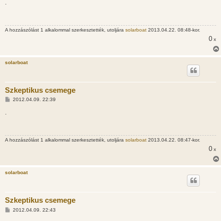
z
.
z
á
s
z
A hozzászólást 1 alkalommal szerkesztették, utoljára
solarboat
2013.04.22. 08:48-kor.
ó
l
0
x
á
s
solarboat
Szkeptikus csemege
H
2012.04.09. 22:39
o
z
.
z
á
s
z
A hozzászólást 1 alkalommal szerkesztették, utoljára
solarboat
2013.04.22. 08:47-kor.
ó
l
0
x
á
s
solarboat
Szkeptikus csemege
H
2012.04.09. 22:43
o