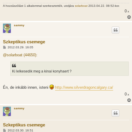
z
A hozzászólást 1 alkalommal szerkesztették, utoljára
solarboat
2013.04.22. 08:52-kor.
ó
l
0
x
á
s
sammy
Szkeptikus csemege
H
2012.03.29. 16:05
o
z
@solarboat (44650):
z
á
s
z
Ki lelkesedik meg a kinai konyhaert ?
ó
l
á
s
Én, de inkább innen, isteni
http://www.silverdragoncalgary.ca/
0
x
sammy
Szkeptikus csemege
H
2012.03.30. 16:51