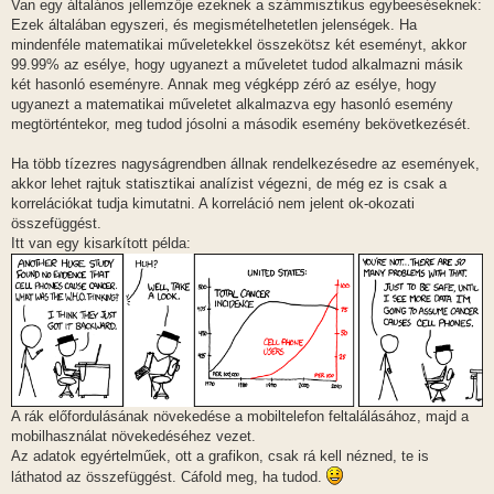
Van egy általános jellemzője ezeknek a számmisztikus egybeeséseknek:
Ezek általában egyszeri, és megismételhetetlen jelenségek. Ha
mindenféle matematikai műveletekkel összekötsz két eseményt, akkor
99.99% az esélye, hogy ugyanezt a műveletet tudod alkalmazni másik
két hasonló eseményre. Annak meg végképp zéró az esélye, hogy
ugyanezt a matematikai műveletet alkalmazva egy hasonló esemény
megtörténtekor, meg tudod jósolni a második esemény bekövetkezését.
Ha több tízezres nagyságrendben állnak rendelkezésedre az események,
akkor lehet rajtuk statisztikai analízist végezni, de még ez is csak a
korrelációkat tudja kimutatni. A korreláció nem jelent ok-okozati
összefüggést.
Itt van egy kisarkított példa:
A rák előfordulásának növekedése a mobiltelefon feltalálásához, majd a
mobilhasználat növekedéséhez vezet.
Az adatok egyértelműek, ott a grafikon, csak rá kell nézned, te is
láthatod az összefüggést. Cáfold meg, ha tudod.