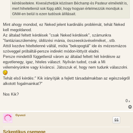
kérdéseitekre. Kivesézhetjük közösen Béchamp és Pasteur elméletét is,
mert hihetetlenül sok függ attól, hogy hogyan értelmezzük mondjuk a
GNM-en belül is ezen tudósok állításait.
Mint ahogy mondod, ez Neked jelent kardinális problémát, tehát Neked
kell megoldanod.
Az általad feltett kérdések "csak Neked kérdések", számunkra
"fantáziaszülemény, üldözési mánia, összeesküvéselméket,..stb.
Attól kezdve hiteltelenné váltál, mióta "bekopogtál" ide és mézesmázos
szöveggel próbáltál-persze indirekt módon-löttyöt eladni.
Persze mindettől függetlenül várom az általad feltett hét kérdésre az
egyetlenegy, igaz, hiteles választ. Nyilván tudod, csak a Mi
véleményünkre vagy kíváncsi. Játsszuk el, hogy nem tudunk válaszolni.
Tehát első kérdés:" Kik irányítják a fejlett társadalmakban az egészségről
alkotott fogalmainkat?"
Nos Kik?
0
x
Gyuszi
Szkeptikus csemege