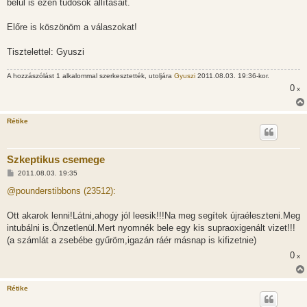
belül is ezen tudósok állításait.
Előre is köszönöm a válaszokat!
Tisztelettel: Gyuszi
A hozzászólást 1 alkalommal szerkesztették, utoljára
Gyuszi
2011.08.03. 19:36-kor.
0
x
Rétike
Szkeptikus csemege
H
2011.08.03. 19:35
o
z
@pounderstibbons (23512):
z
á
s
Ott akarok lenni!Látni,ahogy jól leesik!!!Na meg segítek újraéleszteni.Meg
z
intubálni is.Önzetlenül.Mert nyomnék bele egy kis supraoxigenált vizet!!!
ó
l
(a számlát a zsebébe gyűröm,igazán ráér másnap is kifizetnie)
á
0
s
x
Rétike