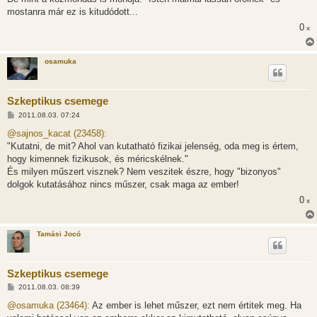
mostanra már ez is kitudódott...
0
x
osamuka
Szkeptikus csemege
H
2011.08.03. 07:24
o
z
@sajnos_kacat (23458):
z
"Kutatni, de mit? Ahol van kutatható fizikai jelenség, oda meg is értem,
á
s
hogy kimennek fizikusok, és méricskélnek."
z
És milyen műszert visznek? Nem veszitek észre, hogy "bizonyos"
ó
l
dolgok kutatásához nincs műszer, csak maga az ember!
á
0
s
x
Tamási Jocó
Szkeptikus csemege
H
2011.08.03. 08:39
o
z
@osamuka (23464):
Az ember is lehet műszer, ezt nem értitek meg. Ha
z