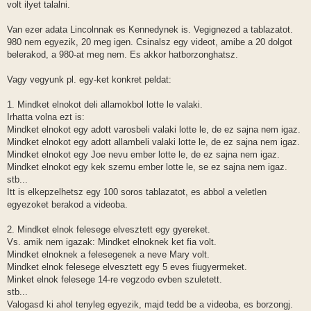
volt ilyet talalni.
Van ezer adata Lincolnnak es Kennedynek is. Vegignezed a tablazatot.
980 nem egyezik, 20 meg igen. Csinalsz egy videot, amibe a 20 dolgot
belerakod, a 980-at meg nem. Es akkor hatborzonghatsz.
Vagy vegyunk pl. egy-ket konkret peldat:
1. Mindket elnokot deli allamokbol lotte le valaki.
Irhatta volna ezt is:
Mindket elnokot egy adott varosbeli valaki lotte le, de ez sajna nem igaz.
Mindket elnokot egy adott allambeli valaki lotte le, de ez sajna nem igaz.
Mindket elnokot egy Joe nevu ember lotte le, de ez sajna nem igaz.
Mindket elnokot egy kek szemu ember lotte le, se ez sajna nem igaz.
stb...
Itt is elkepzelhetsz egy 100 soros tablazatot, es abbol a veletlen
egyezoket berakod a videoba.
2. Mindket elnok felesege elvesztett egy gyereket.
Vs. amik nem igazak: Mindket elnoknek ket fia volt.
Mindket elnoknek a felesegenek a neve Mary volt.
Mindket elnok felesege elvesztett egy 5 eves fiugyermeket.
Minket elnok felesege 14-re vegzodo evben szuletett.
stb...
Valogasd ki ahol tenyleg egyezik, majd tedd be a videoba, es borzongj.