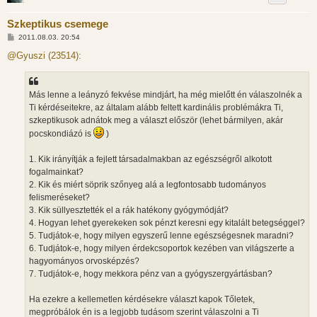
Szkeptikus csemege
H
2011.08.03. 20:54
o
z
@Gyuszi (23514):
z
á
s
z
Más lenne a leányzó fekvése mindjárt, ha még mielőtt én válaszolnék a
ó
l
Ti kérdéseitekre, az általam alább feltett kardinális problémákra Ti,
á
szkeptikusok adnátok meg a választ először (lehet bármilyen, akár
s
pocskondiázó is
)
1. Kik irányítják a fejlett társadalmakban az egészségről alkotott
fogalmainkat?
2. Kik és miért söprik szőnyeg alá a legfontosabb tudományos
felismeréseket?
3. Kik süllyesztették el a rák hatékony gyógymódját?
4. Hogyan lehet gyerekeken sok pénzt keresni egy kitalált betegséggel?
5. Tudjátok-e, hogy milyen egyszerű lenne egészségesnek maradni?
6. Tudjátok-e, hogy milyen érdekcsoportok kezében van világszerte a
hagyományos orvosképzés?
7. Tudjátok-e, hogy mekkora pénz van a gyógyszergyártásban?
Ha ezekre a kellemetlen kérdésekre választ kapok Tőletek,
megpróbálok én is a legjobb tudásom szerint válaszolni a Ti