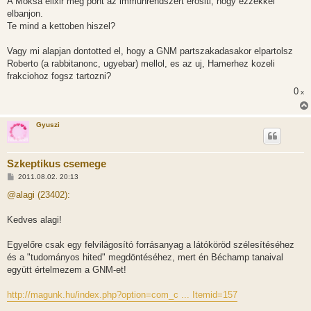
A Moksa elixir meg pont az immunrendszert erositi, hogy ezzekkel
elbanjon.
Te mind a kettoben hiszel?
Vagy mi alapjan dontotted el, hogy a GNM partszakadasakor elpartolsz
Roberto (a rabbitanonc, ugyebar) mellol, es az uj, Hamerhez kozeli
frakciohoz fogsz tartozni?
0
x
Gyuszi
Szkeptikus csemege
H
2011.08.02. 20:13
o
z
@alagi (23402):
z
á
s
Kedves alagi!
z
ó
l
Egyelőre csak egy felvilágosító forrásanyag a látóköröd szélesítéséhez
á
és a "tudományos hited" megdöntéséhez, mert én Béchamp tanaival
s
együtt értelmezem a GNM-et!
http://magunk.hu/index.php?option=com_c ... Itemid=157