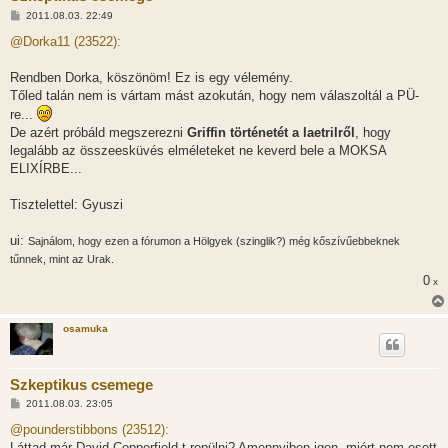
H
2011.08.03. 22:49
o
z
@Dorka11 (23522):
z
á
s
Rendben Dorka, köszönöm! Ez is egy vélemény.
z
Tőled talán nem is vártam mást azokután, hogy nem válaszoltál a PÜ-
ó
l
re...
á
De azért próbáld megszerezni
Griffin történetét a laetrilről
, hogy
s
legalább az összeesküvés elméleteket ne keverd bele a MOKSA
ELIXÍRBE...
Tisztelettel: Gyuszi
ui:
Sajnálom, hogy ezen a fórumon a Hölgyek (szinglik?) még kőszívűebbeknek
tűnnek, mint az Urak.
0
x
osamuka
Szkeptikus csemege
H
2011.08.03. 23:05
o
z
@pounderstibbons (23512):
z
Láttad már David Copperfield-t repülni? Amennyiben igen, miért nem esett