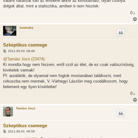
valami hatással van az emberre akkor az kimutatható, olyan csúnya
á
s
dolgok által, mint a statisztika, amiben ti nem hisztek.
z
0
ó
x
l
á
s
osamuka
Szkeptikus csemege
H
2011.08.03. 08:49
o
z
@Tamási Jocó (23474):
z
Ki mondta hogy nem hiszem, erről szól az élet, de ez csak valószínűség,
á
s
kivételek vannak!
z
Pl: auralátók, de olyannal nem fogtok mostanában találkozni, mert
ó
l
cirkuszba nem mennek, V.-Várhegyi Lászlón meg csodálkozom, hogy
á
belement egy ilyen kísérletbe!
s
0
x
Tamási Jocó
Szkeptikus csemege
H
2011.08.03. 08:59
o