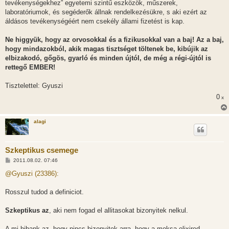
tevékenységekhez” egyetemi szintű eszközök, műszerek,
laboratóriumok, és segéderők állnak rendelkezésükre, s aki ezért az
áldásos tevékenységéért nem csekély állami fizetést is kap.
Ne higgyük, hogy az orvosokkal és a fizikusokkal van a baj! Az a baj,
hogy mindazokból, akik magas tisztséget töltenek be, kibújik az
elbizakodó, gőgös, gyarló és minden újtól, de még a régi-újtól is
rettegő EMBER!
Tisztelettel: Gyuszi
0
x
alagi
Szkeptikus csemege
H
2011.08.02. 07:46
o
z
@Gyuszi (23386):
z
á
s
Rosszul tudod a definiciot.
z
ó
l
Szkeptikus az
, aki nem fogad el allitasokat bizonyitek nelkul.
á
s
A mi hibank az, hogy nincs bizonyitek arra, hogy a moksa elixired