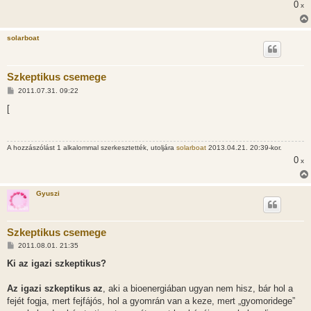
0
x
solarboat
Szkeptikus csemege
H
2011.07.31. 09:22
o
z
[
z
á
s
z
A hozzászólást 1 alkalommal szerkesztették, utoljára
solarboat
2013.04.21. 20:39-kor.
ó
l
0
x
á
s
Gyuszi
Szkeptikus csemege
H
2011.08.01. 21:35
o
z
Ki az igazi szkeptikus?
z
á
s
Az igazi szkeptikus az
, aki a bioenergiában ugyan nem hisz, bár hol a
z
fejét fogja, mert fejfájós, hol a gyomrán van a keze, mert „gyomoridege”
ó