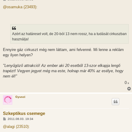
o
z
@osamuka (23493):
z
á
s
z
ó
l
á
Azért az határeset volt, de 20-ból 13 nem rossz, ha a tudását cirkuszban
s
használja!
Ennyire gáz cirkuszt még nem láttam, ami felvenné. Mi lenne a reklám
egy ilyen helyen?
"Lenyűgöző attrakció! Az ember aki 20 esetből 13-szor elkapja lengő
trapézt! Vegyen jegyet még ma este, holnap már 40% az esélye, hogy
nem él!"
0
x
Gyuszi
Szkeptikus csemege
H
2011.08.03. 19:34
o
z
@alagi (23510):
z