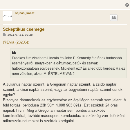
á
s
sajnos_kacat
Szkeptikus csemege
H
2011.07.31. 02:25
o
z
@Evia (23205):
z
á
s
z
Érdekes film Abraham Lincoln és John F. Kennedy életének fontosabb
ó
l
eseményeiről, melyekben a
dátumok
, betűk és szavak
á
hátborzongatóan egybeesnek. Mit jelent ez? És a legfőbb kérdés: Ha ez
s
nem véletlen, akkor MI ÉRTELME VAN?
A Julianus naptár szerint, a Gregorian naptár szerint, a zsidó naptár
szerint, a kínai naptár szerint, vagy az óegyiptomi naptár szerint esnek
egybe?
Bizonyos dátumoknak az egybeesése az égvilágon semmit sem jelent. A
föld forgási periódusa 23h 56m 4.098 903 691s. Ezt szoktuk 24 órás
napnak hívni. Még a Gregorian naptár sem pontos a szökőév
korrekciókkal, további másodperc korrekciókra is szükség van. Időnként
mikroszekundumokat is szoktak korrigálni...