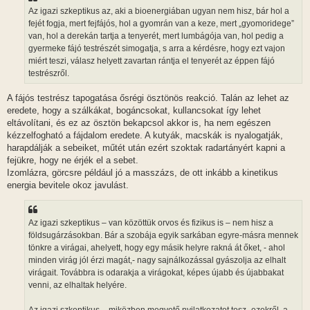
z
Az igazi szkeptikus az, aki a bioenergiában ugyan nem hisz, bár hol a
ó
l
fejét fogja, mert fejfájós, hol a gyomrán van a keze, mert „gyomoridege”
á
van, hol a derekán tartja a tenyerét, mert lumbágója van, hol pedig a
s
gyermeke fájó testrészét simogatja, s arra a kérdésre, hogy ezt vajon
miért teszi, válasz helyett zavartan rántja el tenyerét az éppen fájó
testrészről.
A fájós testrész tapogatása ősrégi ösztönös reakció. Talán az lehet az
eredete, hogy a szálkákat, bogáncsokat, kullancsokat így lehet
eltávolítani, és ez az ösztön bekapcsol akkor is, ha nem egészen
kézzelfogható a fájdalom eredete. A kutyák, macskák is nyalogatják,
harapdálják a sebeiket, műtét után ezért szoktak radartányért kapni a
fejükre, hogy ne érjék el a sebet.
Izomlázra, görcsre például jó a masszázs, de ott inkább a kinetikus
energia bevitele okoz javulást.
Az igazi szkeptikus – van közöttük orvos és fizikus is – nem hisz a
földsugárzásokban. Bár a szobája egyik sarkában egyre-másra mennek
tönkre a virágai, ahelyett, hogy egy másik helyre rakná át őket, - ahol
minden virág jól érzi magát,- nagy sajnálkozással gyászolja az elhalt
virágait. Továbbra is odarakja a virágokat, képes újabb és újabbakat
venni, az elhaltak helyére.