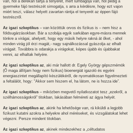
l
van, hol a derekán tartja a tenyerét, mert lumbágója van, hol pedig a
á
gyermeke fájó testrészét simogatja, s arra a kérdésre, hogy ezt vajon
s
miért teszi, válasz helyett zavartan rántja el tenyerét az éppen fájó
testrészről.
Az igazi szkeptikus
– van közöttük orvos és fizikus is – nem hisz a
földsugárzásokban. Bár a szobája egyik sarkában egyre-másra mennek
tönkre a virágai, ahelyett, hogy egy másik helyre rakná át őket, - ahol
minden virág jól érzi magát,- nagy sajnálkozással gyászolja az elhalt
virágait. Továbbra is odarakja a virágokat, képes újabb és újabbakat
venni, az elhaltak helyére.
Az igazi szkeptikus az
, aki már hallott dr. Egely György gépszmérnök
(Ő maga állítjam hogy nem fizikus) bioenergiát igazoló és egyéni
energiaszintet megállapító készülékéről, de nyomatékosan figyelmezteti
a feltalálót, hogy: "Akkor sem hiszem el, ha látom, ne is hozza ide”.
Az igazi szkeptikus
– miközben megvető nyilatkozatot tesz „ezekről, a
szélhámosságokról” titokban, lakásában felméreti az ágya helyét.
Az igazi szkeptikus az
, akink ha lehetősége van, rá kiküldi a legjobb
fizikust kutatni azokra a helyekre ahol méréseket, és vizsgálatokat lehet
végezni. Persze mindent titokban.
Az igazi szkeptikus az
, akinek mindezekhez a „céltudatos