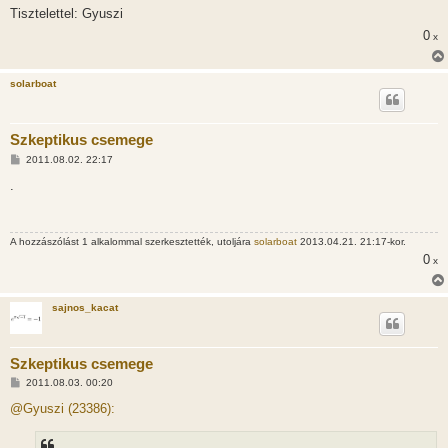
Tisztelettel: Gyuszi
0
x
solarboat
Szkeptikus csemege
H
2011.08.02. 22:17
o
z
.
z
á
s
z
A hozzászólást 1 alkalommal szerkesztették, utoljára
solarboat
2013.04.21. 21:17-kor.
ó
l
0
x
á
s
sajnos_kacat
Szkeptikus csemege
H
2011.08.03. 00:20
o
z
@Gyuszi (23386):
z
á
s