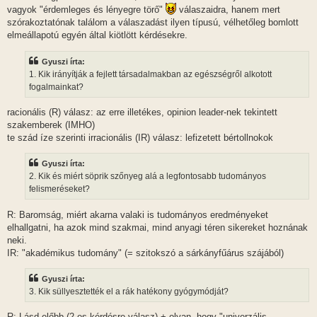
vagyok "érdemleges és lényegre törő"
válaszaidra, hanem mert
szórakoztatónak találom a válaszadást ilyen típusú, vélhetőleg bomlott
elmeállapotú egyén által kiötlött kérdésekre.
Gyuszi írta:
1. Kik irányítják a fejlett társadalmakban az egészségről alkotott
fogalmainkat?
racionális (R) válasz: az erre illetékes, opinion leader-nek tekintett
szakemberek (IMHO)
te szád íze szerinti irracionális (IR) válasz: lefizetett bértollnokok
Gyuszi írta:
2. Kik és miért söprik szőnyeg alá a legfontosabb tudományos
felismeréseket?
R: Baromság, miért akarna valaki is tudományos eredményeket
elhallgatni, ha azok mind szakmai, mind anyagi téren sikereket hoznának
neki.
IR: "akadémikus tudomány" (= szitokszó a sárkányfűárus szájából)
Gyuszi írta:
3. Kik süllyesztették el a rák hatékony gyógymódját?
R: Lásd előbb (2-es kérdésre válasz) + olyan, hogy "univerzális