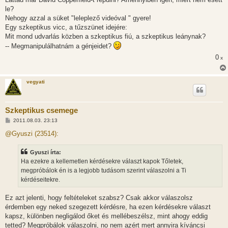
á
s
le?
z
Nehogy azzal a süket "leleplező videóval " gyere!
ó
l
Egy szkeptikus vicc, a tűzszünet idejére:
á
Mit mond udvarlás közben a szkeptikus fiú, a szkeptikus leánynak?
s
-- Megmanipulálhatnám a génjeidet?
0
x
vegyati
Szkeptikus csemege
H
2011.08.03. 23:13
o
z
@Gyuszi (23514):
z
á
s
Gyuszi írta:
z
Ha ezekre a kellemetlen kérdésekre választ kapok Tőletek,
ó
l
megpróbálok én is a legjobb tudásom szerint válaszolni a Ti
á
kérdéseitekre.
s
Ez azt jelenti, hogy feltételeket szabsz? Csak akkor válaszolsz
érdemben egy neked szegezett kérdésre, ha ezen kérdésekre választ
kapsz, különben negligálod őket és mellébeszélsz, mint ahogy eddig
tetted? Megpróbálok válaszolni, no nem azért mert annyira kíváncsi