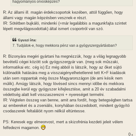
hagyományos orvosképzés?
R: Az állami ill. magán érdekcsoportok kezében, attól függően, hogy
állami vagy magán képzésben vesznek-e részt.
IR: Sötétben bujkáló, mindenki (=már legalábbis a magunkfajta szintet
lépett megvilágosodottak) által ismert csoportról van szó.
Gyuszi írta:
7. Tudjátok-e, hogy mekkora pénz van a gyógyszergyártásban?
R: Bizonyára megéri gyártani ha megnézzük, hogy a világ legnagyobb
bevételű cégei között sok gyógyszergyár van. (meg sok műszaki,
informatikai etc. cég is) Ez még abból is látszik, hogy az őket sújtó
különadók hatására meg a visszaigényelhetetlenné tett K+F kiadások
után sem roppantak még össze Magyarországon (de ami késik nem
múlik). Amúgy látszik, hogy lövésed sincs mennyi időbe és mekkora
összegbe kerül egy gyógyszer kifejlesztése, amit a 20 év szabadalmi
védettség alatt kell visszaszerezni + nyereséget termelni.
IR: Végtelen összeg van benne, amit arra fordít, hogy betegségben tartsa
az embereket és a zseniális, konyhában összedobott, mindent gyógyító
csodaszerek feltalálóit nyom nélkül eltüntesse.
PS: Keresek egy elmeorvost, mert a skizofrénia kezdeti jeleit vélem
felfedezni magamon.
0
x