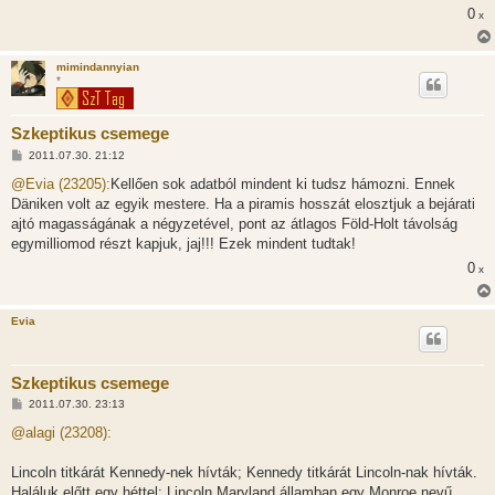
0
x
mimindannyian
*
Szkeptikus csemege
H
2011.07.30. 21:12
o
z
@Evia (23205):
Kellően sok adatból mindent ki tudsz hámozni. Ennek
z
Däniken volt az egyik mestere. Ha a piramis hosszát elosztjuk a bejárati
á
s
ajtó magasságának a négyzetével, pont az átlagos Föld-Holt távolság
z
egymilliomod részt kapjuk, jaj!!! Ezek mindent tudtak!
ó
l
0
x
á
s
Evia
Szkeptikus csemege
H
2011.07.30. 23:13
o
z
@alagi (23208):
z
á
s
Lincoln titkárát Kennedy-nek hívták; Kennedy titkárát Lincoln-nak hívták.
z
Haláluk előtt egy héttel: Lincoln Maryland államban egy Monroe nevű