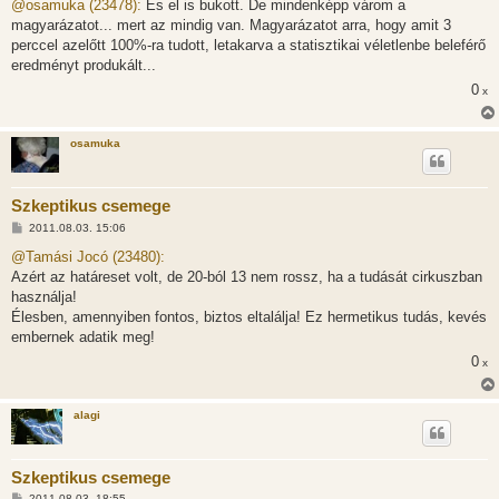
z
@osamuka (23478):
És el is bukott. De mindenképp várom a
z
magyarázatot... mert az mindig van. Magyarázatot arra, hogy amit 3
á
s
perccel azelőtt 100%-ra tudott, letakarva a statisztikai véletlenbe beleférő
z
eredményt produkált...
ó
l
0
x
á
s
osamuka
Szkeptikus csemege
H
2011.08.03. 15:06
o
z
@Tamási Jocó (23480):
z
Azért az határeset volt, de 20-ból 13 nem rossz, ha a tudását cirkuszban
á
s
használja!
z
Élesben, amennyiben fontos, biztos eltalálja! Ez hermetikus tudás, kevés
ó
l
embernek adatik meg!
á
0
s
x
alagi
Szkeptikus csemege
H
2011.08.03. 18:55