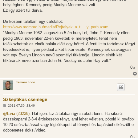
ó
l
helységben; Kennedy pedig Marilyn Monroe-val volt.
á
Ez így azért túl durva.
s
De közben találtam egy cáfolatot:
http://www.mommo.hu/media/Rejtelyek_a_t ... y_parhuzam
"Marilyn Monroe 1962. augusztus 5-én hunyt el, John F. Kennedy ellen
pedig 1963. november 22-én követtek el merényletet, tehát nem
találkozhattak az elnök halála előtt egy héttel. A fenti lista tartalmaz tárgyi
tévedéseket is, ilyen például a két titkár esete. Kennedynek csakugyan
volt egy Evelyn Lincoln nevű személyi titkárnője, Lincoln elnök két
titkárának neve azonban John G. Nicolay és John Hay volt."
0
x
Tamási Jocó
Szkeptikus csemege
H
2011.07.30. 23:46
o
z
@Evia (23239):
Hát igen. Ez általában így szokott lenni. Ha sikerül
z
összekaparni 2-3-4 érdekesebb tényt, ami lehet véletlen, pótold ki további
á
s
10-20 csúsztatással vagy légbőlkapott ál-ténnyel és kapásból elkészült e
z
döbbenetes doksi/video.
ó
l
0
x