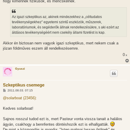
hogy kimennek fizikusok, és méricskélnek.
Az igazi szkeptikus az, akinek mindezekhez a „céltudatos
tevékenységekhez” egyetemi szintű eszközök, műszerek,
laboratóriumok, és segéderők állnak rendelkezésükre, s aki ezért az
áldásos tevékenységéért nem csekély állami fizetést is kap.
Akkor én biztosan nem vagyok igazi szkeptikus, mert nekem csak a
józan földműves eszem áll rendelkezésemre.
0
x
Gyuszi
Szkeptikus csemege
H
2011.08.03. 07:15
o
z
@solarboat (23456):
z
á
s
Kedves solarboat!
z
ó
l
Sajnos rosszul tudod ezt is, mert Pasteur vonta vissza tanait a halálos
á
ágyán, csakhogy a bennfentes döntéshozók ezt is elhallgatták.
s
De mint a közmondás is mondja: "Isten malmai lassan őrölnek" és