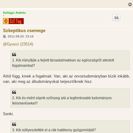
Szilágyi András
*
Szkeptikus csemege
H
2011.08.03. 23:16
o
z
@Gyuszi (23514):
z
á
s
z
1. Kik irányítják a fejlett társadalmakban az egészségről alkotott
ó
l
fogalmainkat?
á
s
Attól függ, kinek a fogalmait. Van, aki az orvostudományban bízik inkább,
van, aki meg az áltudományokat terjesztőknek hisz.
2. Kik és miért söprik szőnyeg alá a legfontosabb tudományos
felismeréseket?
Senki.
3. Kik süllyesztették el a rák hatékony gyógymódját?