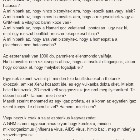
hatasos?
A mi hibank az, hogy nincs bizonyitek arra, hogy letezik aura vagy lelek?
A mi hibank az, hogy nincs bizonyitek arra, hogy a rezgeseidnek vagy a
GNM-nek a vilaghoz barmi koze van?
A mi hibank az, hogy a Hameri goc veletlenul _pontosan_ ugy nez ki,
mint egy rosszul beallitott muszer lekepezesi hibaja?
A mi hibank az, hogy arra van bizonyitek, hogy a homeopatia a
placebonal nem hatasosabb?
Az ezoterianak van 1000 db, paronkent ellentmondo vallfaja.
Ha bizonyitek nem szukseges ahhoz, hogy allitasokat elfogadjunk, akkor
hogy dontsuk el, hogy melyiket fogadjuk el?
Egyesek szerint szerint pl. minden fele konfliktusokat a thetanok
okozzak, amiket Xenu hozatott ide, es egy vulkanba dobta oket. Mielott
beled koltoznek, 3D mozit kell vegignezniuk jezusrol meg ilyesmikrol. Te
ebben hiszel? Ha nem, miert nem?
Masok szerint mohamed az egy igaz profeta, es a koran az egyetlen igaz
szent konyv. Te ebben hiszel? Ha nem, miert nem?
Vagy nezzuk csak a sajat ezoterikus katyvaszodat.
A GNM szerint ugyebar nincs olyan hogy korokozo, minden
mikroorganizmus (influenza virus, AIDS virus, himlo baci, meg minden) a
szovetsegesunk.