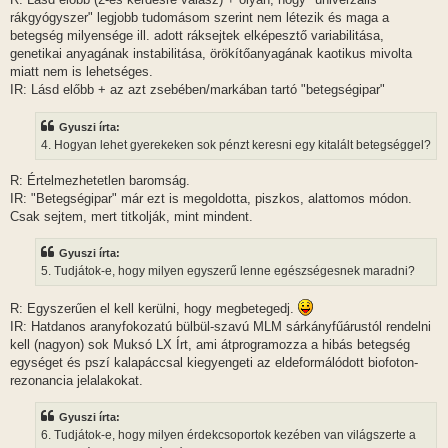
rákgyógyszer" legjobb tudomásom szerint nem létezik és maga a
betegség milyensége ill. adott ráksejtek elképesztő variabilitása,
genetikai anyagának instabilitása, örökítőanyagának kaotikus mivolta
miatt nem is lehetséges.
IR: Lásd előbb + az azt zsebében/markában tartó "betegségipar"
Gyuszi írta:
4. Hogyan lehet gyerekeken sok pénzt keresni egy kitalált betegséggel?
R: Értelmezhetetlen baromság.
IR: "Betegségipar" már ezt is megoldotta, piszkos, alattomos módon.
Csak sejtem, mert titkolják, mint mindent.
Gyuszi írta:
5. Tudjátok-e, hogy milyen egyszerű lenne egészségesnek maradni?
R: Egyszerűen el kell kerülni, hogy megbetegedj.
IR: Hatdanos aranyfokozatú bülbül-szavú MLM sárkányfűárustól rendelni
kell (nagyon) sok Muksó LX Írt, ami átprogramozza a hibás betegség
egységet és pszí kalapáccsal kiegyengeti az eldeformálódott biofoton-
rezonancia jelalakokat.
Gyuszi írta:
6. Tudjátok-e, hogy milyen érdekcsoportok kezében van világszerte a