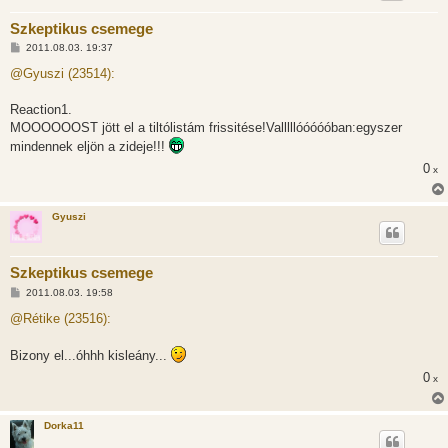
Szkeptikus csemege
H
2011.08.03. 19:37
o
z
@Gyuszi (23514):
z
á
s
Reaction1.
z
MOOOOOOST jött el a tiltólistám frissitése!Valllllóóóóóban:egyszer
ó
l
mindennek eljön a zideje!!!
á
s
0
x
Gyuszi
Szkeptikus csemege
H
2011.08.03. 19:58
o
z
@Rétike (23516):
z
á
s
Bizony el...óhhh kisleány...
z
ó
0
x
l
á
s
Dorka11