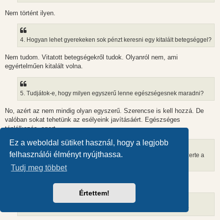
Nem történt ilyen.
4. Hogyan lehet gyerekeken sok pénzt keresni egy kitalált betegséggel?
Nem tudom. Vitatott betegségekről tudok. Olyanról nem, ami
egyértelműen kitalált volna.
5. Tudjátok-e, hogy milyen egyszerű lenne egészségesnek maradni?
No, azért az nem mindig olyan egyszerű. Szerencse is kell hozzá. De
valóban sokat tehetünk az esélyeink javításáért. Egészséges
táplálkozás, sport.
Ez a weboldal sütiket használ, hogy a legjobb
felhasználói élményt nyújthassa.
6. Tudjátok-e, hogy milyen érdekcsoportok kezében van világszerte a
hagyományos orvosképzés?
Tudj meg többet
Az orvosokat orvosok képzik.
Értettem!
7. Tudjátok-e, hogy mekkora pénz van a gyógyszergyártásban?