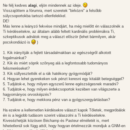
á
s
Ne félj kedves
alagi
, eljön mindennek az ideje.
z
Visszajöttem a fórumra, mert szeretek "birkózni" a felsőbb
ó
l
súlycsoportokba tartozó ellenfelekkel.
á
DE!
s
Más lenne a leányzó fekvése mindjárt, ha még mielőtt én válaszolnék a
Ti kérdéseitekre, az általam alább feltett kardinális problémákra Ti,
szkeptikusok adnátok meg a választ először (lehet bármilyen, akár
pocskondiázó is
)
1. Kik irányítják a fejlett társadalmakban az egészségről alkotott
fogalmainkat?
2. Kik és miért söprik szőnyeg alá a legfontosabb tudományos
felismeréseket?
3. Kik süllyesztették el a rák hatékony gyógymódját?
4. Hogyan lehet gyerekeken sok pénzt keresni egy kitalált betegséggel?
5. Tudjátok-e, hogy milyen egyszerű lenne egészségesnek maradni?
6. Tudjátok-e, hogy milyen érdekcsoportok kezében van világszerte a
hagyományos orvosképzés?
7. Tudjátok-e, hogy mekkora pénz van a gyógyszergyártásban?
Ha ezekre a kellemetlen kérdésekre választ kapok Tőletek, megpróbálok
én is a legjobb tudásom szerint válaszolni a Ti kérdéseitekre.
Kivesézhetjük közösen Béchamp és Pasteur elméletét is, mert
hihetetlenül sok függ attól, hogy hogyan értelmezzük mondjuk a GNM-en