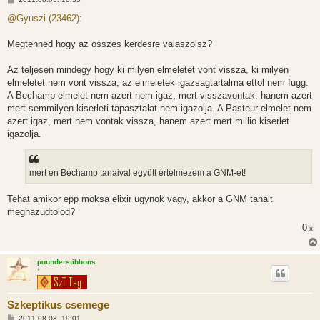
o
z
@Gyuszi (23462):
z
á
s
Megtenned hogy az osszes kerdesre valaszolsz?
z
ó
l
Az teljesen mindegy hogy ki milyen elmeletet vont vissza, ki milyen
á
elmeletet nem vont vissza, az elmeletek igazsagtartalma ettol nem fugg.
s
A Bechamp elmelet nem azert nem igaz, mert visszavontak, hanem azert
mert semmilyen kiserleti tapasztalat nem igazolja. A Pasteur elmelet nem
azert igaz, mert nem vontak vissza, hanem azert mert millio kiserlet
igazolja.
mert én Béchamp tanaival együtt értelmezem a GNM-et!
Tehat amikor epp moksa elixir ugynok vagy, akkor a GNM tanait
meghazudtolod?
0
x
pounderstibbons
*
Szkeptikus csemege
H
2011.08.03. 19:01