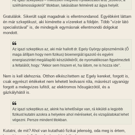
Az igazi szkeptikus – miközben megvető nyilatkozatot tesz „ezekről, a
szélhámosságokról” titokban, lakásában felméreti az ágya helyét.
Gratulálok. Sikerült saját magadnak is ellentmondanod. Egyébként láttam
én már szkeptikust, aki kimérette a vízereket a földjén. Több "vízér látó
specialistával" is, de mindegyik egymásnak ellentmondó dolgokat
mondott.
Az igazi szkeptikus az, aki már hallott dr. Egely György gépszmérnök (Ő
maga állítjam hogy nem fizikus) bioenergiát igazoló és egyéni
energiaszintet megállapító készülékéről, de nyomatékosan figyelmezteti
a feltalálót, hogy: "Akkor sem hiszem el, ha látom, ne is hozza ide”.
Nem is kell idehoznia. Otthon elkészítettem az Egely kereket, forgott is,
csak egyrészt értékeket nem lehetett leolvasni róla, másrészt ugyanúgy
forgott a melegvizes lufitól, az elektromos hősugárzótól, és a
gázkályhától is.
Az igazi szkeptikus az, akink ha lehetősége van, rá kiküldi a legjobb
fizikust kutatni azokra a helyekre ahol méréseket, és vizsgálatokat lehet
végezni. Persze mindent titokban.
Kutatni, de mit? Ahol van kutatható fizikai jelenség, oda meg is értem,