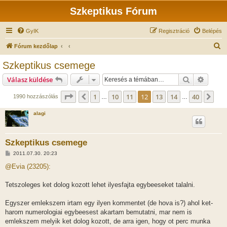
Szkeptikus Fórum
GyIK
Regisztráció
Belépés
K
Fórum kezdőlap
e
Szkeptikus csemege
r
Keresés
Részlet
Válasz küldése
e
s
Oldal:
12
/
40
1
10
11
12
13
14
40
Előző
Köv
1990 hozzászólás
…
…
é
alagi
s
Szkeptikus csemege
H
2011.07.30. 20:23
o
z
@Evia (23205):
z
á
s
Tetszoleges ket dolog kozott lehet ilyesfajta egybeeseket talalni.
z
ó
l
Egyszer emlekszem irtam egy ilyen kommentet (de hova is?) ahol ket-
á
harom numerologiai egybeesest akartam bemutatni, mar nem is
s
emlekszem melyik ket dolog kozott, de arra igen, hogy ot perc munka