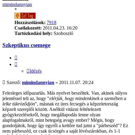
mimindannyian
*
Hozzászólások:
7918
Csatlakozott:
2011.04.23. 16:20
Tartózkodási hely:
Szoboszló
Szkeptikus csemege
Idézés
Idézés
Hozzászólás
Szerző:
mimindannyian
»
2011.11.07. 20:24
Felesleges időpazarlás. Más nyelvet beszéltek. Van, akinek súlyos
jelentéssel teli az, hogy "
elérjük, hogy mindenkinek a szemében a
lelke tükröződjön
", másnak ez üres fecsegés a képzeletország
képzelt szereplői között. Anélkül vitázni feltételezett
gyógykezelésekről, hogy megállapodás lenne olyan
alapfogalmakról, mint betegség avagy ember? Mégis, hogy
gondoljátok, hogy így egyről a kettőre tud jutni a "párbeszéd"? Ez
nem párbeszéd, ez csak ücsörgés a saját lövészárokban, és 1-1