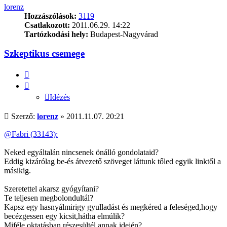
tetejére
lorenz
Hozzászólások:
3119
Csatlakozott:
2011.06.29. 14:22
Tartózkodási hely:
Budapest-Nagyvárad
Szkeptikus csemege
Idézés
Idézés
Hozzászólás
Szerző:
lorenz
»
2011.11.07. 20:21
@Fabri (33143):
Neked egyáltalán nincsenek önálló gondolataid?
Eddig kizárólag be-és átvezető szöveget láttunk tőled egyik linktől a
másikig.
Szeretettel akarsz gyógyítani?
Te teljesen megbolondultál?
Kapsz egy hasnyálmirigy gyulladást és megkéred a feleséged,hogy
becézgessen egy kicsit,hátha elmúlik?
Miféle oktatásban részesültél annak idején?