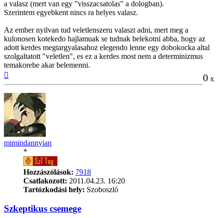
a valasz (mert van egy "visszacsatolas" a dologban).
Szerintem egyebkent nincs ra helyes valasz.
Az ember nyilvan tud veletlenszeru valaszt adni, mert meg a
kulonosen kotekedo hajlamuak se tudnak belekotni abba, hogy az
adott kerdes megtargyalasahoz elegendo lenne egy dobokocka altal
szolgaltatott "veletlen", es ez a kerdes most nem a determinizmus
temakorebe akar belemenni.
Vissza
0
x
a
tetejére
mimindannyian
*
Hozzászólások:
7918
Csatlakozott:
2011.04.23. 16:20
Tartózkodási hely:
Szoboszló
Szkeptikus csemege