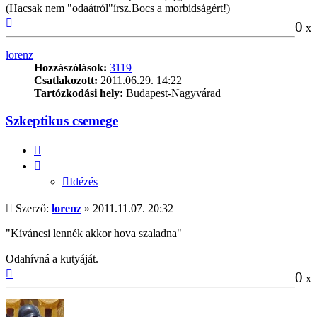
(Hacsak nem "odaátról"írsz.Bocs a morbidságért!)
Vissza
0
x
a
tetejére
lorenz
Hozzászólások:
3119
Csatlakozott:
2011.06.29. 14:22
Tartózkodási hely:
Budapest-Nagyvárad
Szkeptikus csemege
Idézés
Idézés
Hozzászólás
Szerző:
lorenz
»
2011.11.07. 20:32
"Kíváncsi lennék akkor hova szaladna"
Odahívná a kutyáját.
Vissza
0
x
a
tetejére