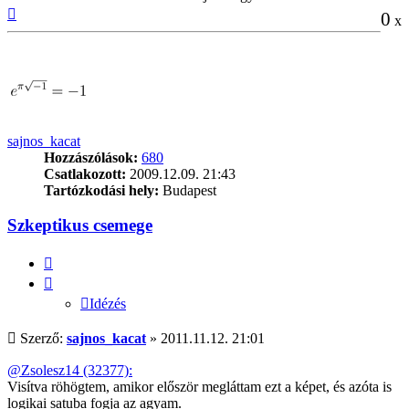
Vissza
0
x
a
tetejére
sajnos_kacat
Hozzászólások:
680
Csatlakozott:
2009.12.09. 21:43
Tartózkodási hely:
Budapest
Szkeptikus csemege
Idézés
Idézés
Hozzászólás
Szerző:
sajnos_kacat
»
2011.11.12. 21:01
@Zsolesz14 (32377):
Visítva röhögtem, amikor először megláttam ezt a képet, és azóta is
logikai satuba fogja az agyam.