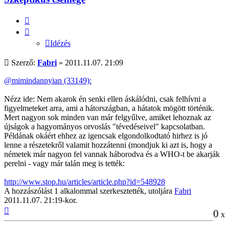
Idézés
Idézés
Hozzászólás
Szerző:
Fabri
»
2011.11.07. 21:09
@mimindannyian (33149):
Nézz ide: Nem akarok én senki ellen áskálódni, csak felhívni a
figyelmeteket arra, ami a hátországban, a hátatok mögött történik.
Mert nagyon sok minden van már felgyűlve, amiket lehoznak az
újságok a hagyományos orvoslás "tévedéseivel" kapcsolatban.
Példának okáért ehhez az igencsak elgondolkodtató hirhez is jó
lenne a részetekről valamit hozzátenni (mondjuk ki azt is, hogy a
németek már nagyon fel vannak háborodva és a WHO-t be akarják
perelni - vagy már talán meg is tették:
http://www.stop.hu/articles/article.php?id=548928
A hozzászólást 1 alkalommal szerkesztették, utoljára
Fabri
2011.11.07. 21:19-kor.
Vissza
0
x
a
tetejére