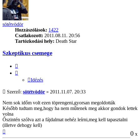
sötétvödör
Hozzászólások:
1422
Csatlakozott:
2011.08.11. 20:56
Tartózkodási hely:
Death Star
Szkeptikus csemege
Idézés
Idézés
Hozzászólás
Szerző:
sötétvödör
»
2011.11.07. 20:33
Nem sok időm volt ezen töprengeni,gyorsan megoldották
Később tudtam meg,hogy ha nem műtenek meg akkor gondok lettek
volna
Őszintén szólva azt a fájdalmat nehéz leírni,meg kell tapasztalni
(illetve dehogy kell)
Vissza
0
x
a