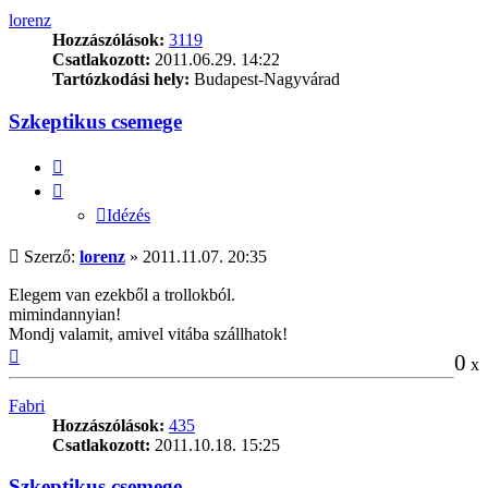
tetejére
lorenz
Hozzászólások:
3119
Csatlakozott:
2011.06.29. 14:22
Tartózkodási hely:
Budapest-Nagyvárad
Szkeptikus csemege
Idézés
Idézés
Hozzászólás
Szerző:
lorenz
»
2011.11.07. 20:35
Elegem van ezekből a trollokból.
mimindannyian!
Mondj valamit, amivel vitába szállhatok!
Vissza
0
x
a
tetejére
Fabri
Hozzászólások:
435
Csatlakozott:
2011.10.18. 15:25
Szkeptikus csemege