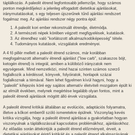
táplálkozás. A paleolit étrend legfontosabb jellemzője, hogy számos
ponton megkérdőjelezi a jelenleg elfogadott dietetikai ajánlásokat,
iránymutatásokat, s egy teljesen újszerűnek tűnő ajánlási rendszert
fogalmaz meg. Az ajánlási rendszer négy pontra épül:
A paleolit kori ember rekonstruált étrendje, életmódja.
A természeti népek körében végzett megfigyelések, kutatások.
Az étrendhez való "korlátozott alkalmazkodóképesség" tétele.
Tudományos kutatások, vizsgálatok eredményei.
A 4 fő pillér mellett a paleolit étrend számos, már korábban
megfogalmazott alternatív étrendi ajánlást ("low carb", szakaszos böjt,
ketogén étrend) is integrál, amiben a külöböző irányzatok nem
egységesek. Mind nemzetközi, mind hazai szinten számos szerző
foglalkozik a kérdéssel, könyvek, folyóiratok, honlapok százai
foglalkoznak a témával. Nem lehet figyelmen kívül hagyni, hogy a
"paleolit" kifejezés köré egy sajátos alternatív életviteli mozgalom épült ki
az elmúlt években, melynek megértése legalább olyan fontos, mint a
paleolit étrendi ajánlások mögött álló érvek vizsgálata.
A paleolit étrend kritikái általában az evolúciós, adaptációs folyamatra,
illetve a kőkori emberről szóló ismeretekre épülnek. Viszonylag kevés
kritika vizsgálja, hogy a paleolit étrend ajánlásai a gyakorlatban hogyan
viszonyulnak a táplálkozással kapcsolatos problémákhoz, ajánlásokhoz.
Az előadás során áttekintjük a paleolit étrend előzményeit, érveit, a
dietetikai ajánlásokat érintő kritikáit és a paleolit étrend alkalmazásának