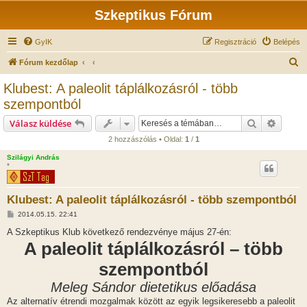
Szkeptikus Fórum
GyIK
Regisztráció
Belépés
K
Fórum kezdőlap
e
Klubest: A paleolit táplálkozásról - több
r
szempontból
e
Keresés
Részlet
Válasz küldése
s
2 hozzászólás • Oldal:
1
/
1
é
Szilágyi András
s
*
Klubest: A paleolit táplálkozásról - több szempontból
H
2014.05.15. 22:41
o
z
A Szkeptikus Klub következő rendezvénye május 27-én:
z
A paleolit táplálkozásról – több
á
s
z
szempontból
ó
l
Meleg Sándor dietetikus előadása
á
s
Az alternatív étrendi mozgalmak között az egyik legsikeresebb a paleolit