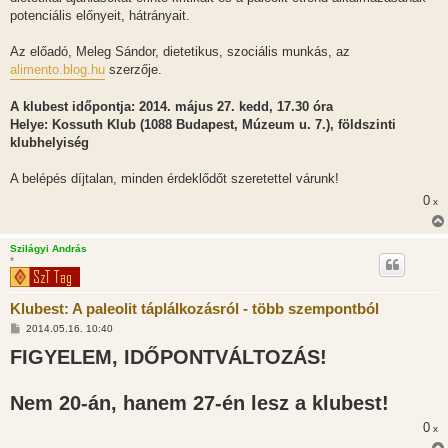
potenciális előnyeit, hátrányait.
Az előadó, Meleg Sándor, dietetikus, szociális munkás, az
alimento.blog.hu
szerzője.
A klubest időpontja: 2014. május 27. kedd, 17.30 óra
Helye: Kossuth Klub (1088 Budapest, Múzeum u. 7.), földszinti
klubhelyiség
A belépés díjtalan, minden érdeklődőt szeretettel várunk!
0
x
Szilágyi András
*
Klubest: A paleolit táplálkozásról - több szempontból
H
2014.05.16. 10:40
o
FIGYELEM, IDŐPONTVÁLTOZÁS!
z
z
á
s
Nem 20-án, hanem 27-én lesz a klubest!
z
ó
l
0
x
á
s