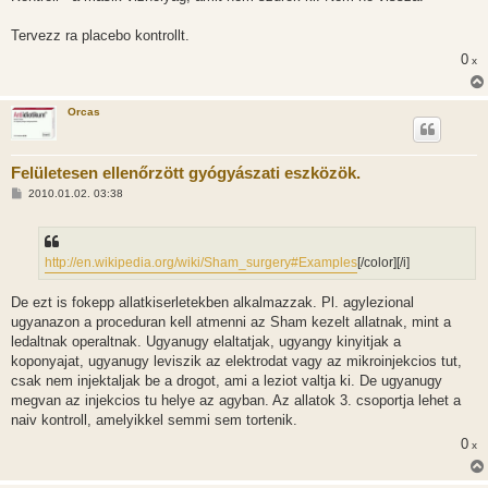
Tervezz ra placebo kontrollt.
0
x
Orcas
Felületesen ellenőrzött gyógyászati eszközök.
H
2010.01.02. 03:38
o
z
z
á
s
http://en.wikipedia.org/wiki/Sham_surgery#Examples
[/color][/i]
z
ó
l
De ezt is fokepp allatkiserletekben alkalmazzak. Pl. agylezional
á
ugyanazon a proceduran kell atmenni az Sham kezelt allatnak, mint a
s
ledaltnak operaltnak. Ugyanugy elaltatjak, ugyangy kinyitjak a
koponyajat, ugyanugy leviszik az elektrodat vagy az mikroinjekcios tut,
csak nem injektaljak be a drogot, ami a leziot valtja ki. De ugyanugy
megvan az injekcios tu helye az agyban. Az allatok 3. csoportja lehet a
naiv kontroll, amelyikkel semmi sem tortenik.
0
x