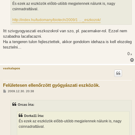
s
És ezek az eszközök előbb-utóbb megjelennek nálunk is, nagy
z
csinnadrattával.
ó
l
á
http://index.hu/tudomany/biotech/2009/1 ... _eszkozok/
s
Itt szivgyogyaszati eszkozokrol van szo, pl. pacemaker-rol. Ezzel nem
szabadna lacafacazni.
Ha a tengeren tulon fejlesztettek, akkor gondolom idehaza is kell elozoleg
tesztelni...
0
x
vaskalapos
Felületesen ellenőrzött gyógyászati eszközök.
H
2009.12.30. 20:38
o
z
z
Orcas írta:
á
s
z
Dorka11 írta:
ó
l
És ezek az eszközök előbb-utóbb megjelennek nálunk is, nagy
á
csinnadrattával.
s