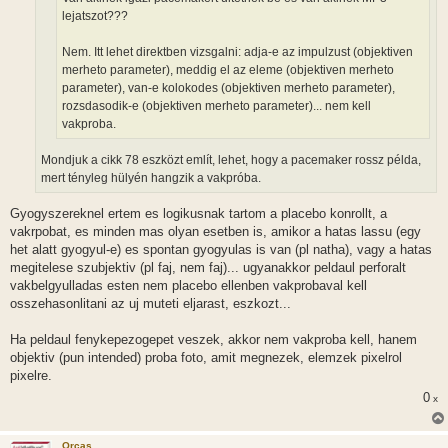
lejatszot???
Nem. Itt lehet direktben vizsgalni: adja-e az impulzust (objektiven
merheto parameter), meddig el az eleme (objektiven merheto
parameter), van-e kolokodes (objektiven merheto parameter),
rozsdasodik-e (objektiven merheto parameter)... nem kell
vakproba.
Mondjuk a cikk 78 eszközt említ, lehet, hogy a pacemaker rossz példa,
mert tényleg hülyén hangzik a vakpróba.
Gyogyszereknel ertem es logikusnak tartom a placebo konrollt, a
vakrpobat, es minden mas olyan esetben is, amikor a hatas lassu (egy
het alatt gyogyul-e) es spontan gyogyulas is van (pl natha), vagy a hatas
megitelese szubjektiv (pl faj, nem faj)... ugyanakkor peldaul perforalt
vakbelgyulladas esten nem placebo ellenben vakprobaval kell
osszehasonlitani az uj muteti eljarast, eszkozt...
Ha peldaul fenykepezogepet veszek, akkor nem vakproba kell, hanem
objektiv (pun intended) proba foto, amit megnezek, elemzek pixelrol
pixelre.
0
x
Orcas