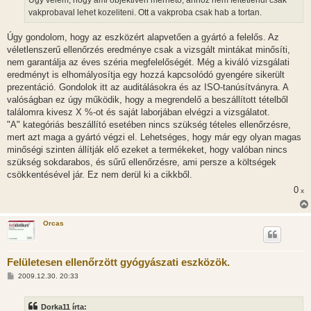
vakprobaval lehet kozeliteni. Ott a vakproba csak hab a tortan.
Úgy gondolom, hogy az eszközért alapvetően a gyártó a felelős. Az
véletlenszerű ellenőrzés eredménye csak a vizsgált mintákat minősíti,
nem garantálja az éves széria megfelelőségét. Még a kiváló vizsgálati
eredményt is elhomályosítja egy hozzá kapcsolódó gyengére sikerült
prezentáció. Gondolok itt az auditálásokra és az ISO-tanúsítványra. A
valóságban ez úgy működik, hogy a megrendelő a beszállított tételből
találomra kivesz X %-ot és saját laborjában elvégzi a vizsgálatot.
"A" kategóriás beszállító esetében nincs szükség tételes ellenőrzésre,
mert azt maga a gyártó végzi el. Lehetséges, hogy már egy olyan magas
minőségi szinten állítják elő ezeket a termékeket, hogy valóban nincs
szükség sokdarabos, és sűrű ellenőrzésre, ami persze a költségek
csökkentésével jár. Ez nem derül ki a cikkből.
0
x
Orcas
Felületesen ellenőrzött gyógyászati eszközök.
H
2009.12.30. 20:33
o
z
z
Dorka11 írta:
á