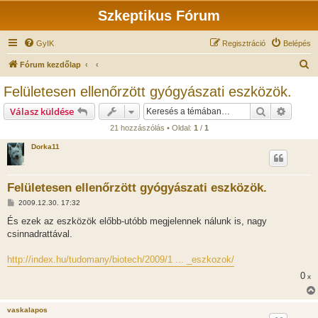
Szkeptikus Fórum
GyIK
Regisztráció
Belépés
K
Fórum kezdőlap
e
Felületesen ellenőrzött gyógyászati eszközök.
r
Keresés
Részlet
Válasz küldése
e
21 hozzászólás • Oldal:
1
/
1
s
Dorka11
é
s
Felületesen ellenőrzött gyógyászati eszközök.
H
2009.12.30. 17:32
o
z
És ezek az eszközök előbb-utóbb megjelennek nálunk is, nagy
z
csinnadrattával.
á
s
z
http://index.hu/tudomany/biotech/2009/1 ... _eszkozok/
ó
l
0
x
á
s
vaskalapos