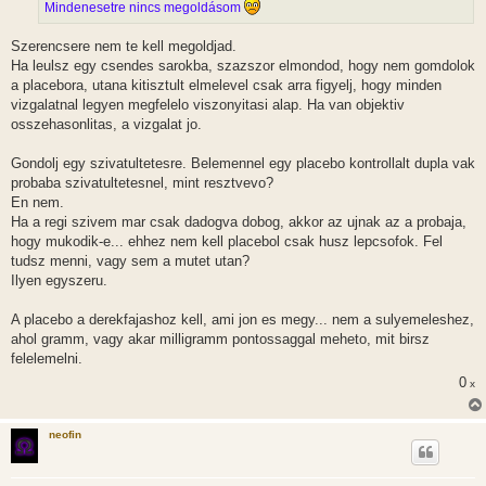
Mindenesetre nincs megoldásom
Szerencsere nem te kell megoldjad.
Ha leulsz egy csendes sarokba, szazszor elmondod, hogy nem gomdolok
a placebora, utana kitisztult elmelevel csak arra figyelj, hogy minden
vizgalatnal legyen megfelelo viszonyitasi alap. Ha van objektiv
osszehasonlitas, a vizgalat jo.
Gondolj egy szivatultetesre. Belemennel egy placebo kontrollalt dupla vak
probaba szivatultetesnel, mint resztvevo?
En nem.
Ha a regi szivem mar csak dadogva dobog, akkor az ujnak az a probaja,
hogy mukodik-e... ehhez nem kell placebol csak husz lepcsofok. Fel
tudsz menni, vagy sem a mutet utan?
Ilyen egyszeru.
A placebo a derekfajashoz kell, ami jon es megy... nem a sulyemeleshez,
ahol gramm, vagy akar milligramm pontossaggal meheto, mit birsz
felelemelni.
0
x
neofin