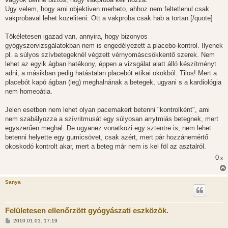
Ugy velem, hogy ami objektiven merheto, ahhoz nem feltetlenul csak
vakprobaval lehet kozeliteni. Ott a vakproba csak hab a tortan.[/quote]
Tökéletesen igazad van, annyira, hogy bizonyos
gyógyszervizsgálatokban nem is engedélyezett a placebo-kontrol. Ilyenek
pl. a súlyos szívbetegeknél végzett vérnyomáscsökkentő szerek. Nem
lehet az egyik ágban hatékony, éppen a vizsgálat alatt álló készítményt
adni, a másikban pedig hatástalan placebót etikai okokból. Tilos! Mert a
placebót kapó ágban (leg) meghalnának a betegek, ugyani s a kardiológia
nem homeoátia.
Jelen esetben nem lehet olyan pacemakert betenni "kontrolként", ami
nem szabályozza a szívritmusát egy súlyosan arrytmiás betegnek, mert
egyszerűen meghal. De ugyanez vonatkozi egy sztentre is, nem lehet
betenni helyette egy gumicsövet, csak azért, mert pár hozzánemértő
okoskodó kontrolt akar, mert a beteg már nem is kel föl az asztalról.
0
x
Sanya
Felületesen ellenőrzött gyógyászati eszközök.
H
2010.01.01. 17:19
o