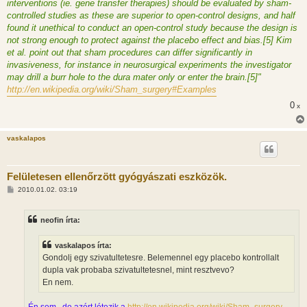
interventions (ie. gene transfer therapies) should be evaluated by sham-
controlled studies as these are superior to open-control designs, and half
found it unethical to conduct an open-control study because the design is
not strong enough to protect against the placebo effect and bias.[5] Kim
et al. point out that sham procedures can differ significantly in
invasiveness, for instance in neurosurgical experiments the investigator
may drill a burr hole to the dura mater only or enter the brain.[5]"
http://en.wikipedia.org/wiki/Sham_surgery#Examples
0
x
vaskalapos
Felületesen ellenőrzött gyógyászati eszközök.
H
2010.01.02. 03:19
o
z
z
neofin írta:
á
s
z
vaskalapos írta:
ó
l
Gondolj egy szivatultetesre. Belemennel egy placebo kontrollalt
á
dupla vak probaba szivatultetesnel, mint resztvevo?
s
En nem.