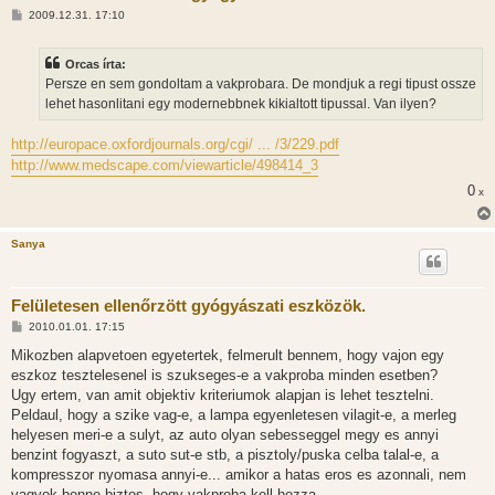
H
2009.12.31. 17:10
o
z
z
Orcas írta:
á
s
Persze en sem gondoltam a vakprobara. De mondjuk a regi tipust ossze
z
lehet hasonlitani egy modernebbnek kikialtott tipussal. Van ilyen?
ó
l
á
http://europace.oxfordjournals.org/cgi/ ... /3/229.pdf
s
http://www.medscape.com/viewarticle/498414_3
0
x
Sanya
Felületesen ellenőrzött gyógyászati eszközök.
H
2010.01.01. 17:15
o
z
Mikozben alapvetoen egyetertek, felmerult bennem, hogy vajon egy
z
eszkoz tesztelesenel is szukseges-e a vakproba minden esetben?
á
s
Ugy ertem, van amit objektiv kriteriumok alapjan is lehet tesztelni.
z
Peldaul, hogy a szike vag-e, a lampa egyenletesen vilagit-e, a merleg
ó
l
helyesen meri-e a sulyt, az auto olyan sebesseggel megy es annyi
á
benzint fogyaszt, a suto sut-e stb, a pisztoly/puska celba talal-e, a
s
kompresszor nyomasa annyi-e... amikor a hatas eros es azonnali, nem
vagyok benne biztos, hogy vakproba kell hozza.