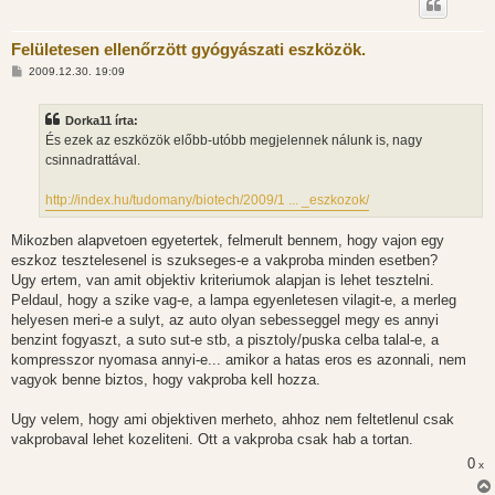
Felületesen ellenőrzött gyógyászati eszközök.
H
2009.12.30. 19:09
o
z
z
Dorka11 írta:
á
s
És ezek az eszközök előbb-utóbb megjelennek nálunk is, nagy
z
csinnadrattával.
ó
l
á
http://index.hu/tudomany/biotech/2009/1 ... _eszkozok/
s
Mikozben alapvetoen egyetertek, felmerult bennem, hogy vajon egy
eszkoz tesztelesenel is szukseges-e a vakproba minden esetben?
Ugy ertem, van amit objektiv kriteriumok alapjan is lehet tesztelni.
Peldaul, hogy a szike vag-e, a lampa egyenletesen vilagit-e, a merleg
helyesen meri-e a sulyt, az auto olyan sebesseggel megy es annyi
benzint fogyaszt, a suto sut-e stb, a pisztoly/puska celba talal-e, a
kompresszor nyomasa annyi-e... amikor a hatas eros es azonnali, nem
vagyok benne biztos, hogy vakproba kell hozza.
Ugy velem, hogy ami objektiven merheto, ahhoz nem feltetlenul csak
vakprobaval lehet kozeliteni. Ott a vakproba csak hab a tortan.
0
x