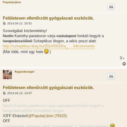
Popula(c)tion
Felületesen ellenőrzött gyógyászati eszközök.
H
2014.04.11. 20:51
o
z
Szooolgálati közlemééény!
z
Neofin
Karinthy-paradoxon várja
vaskalapost
forduló bogyót a
á
s
hangosbeszélőnél
Szkeptikus blogon, a wikis poszt alatt.
z
http://szkeptikus.blog.hu/2014/03/26/a_ ... k#comments
ó
l
(Már több, mint egy hete
)
á
s
0
x
flygandeangel
Felületesen ellenőrzött gyógyászati eszközök.
H
2014.04.12. 14:07
o
z
OFF
z
Neofin Karinthy-paradoxon várja vaskalapost forduló bogyót a
á
s
hangosbeszélőnél Szkeptikus blogon
z
/OFF Elnézést!
@Popula(c)tion (78103):
ó
l
OFF
á
csaaaaaaaak neeeeem ujbol "megteptetek" a "homokozotokban"
s