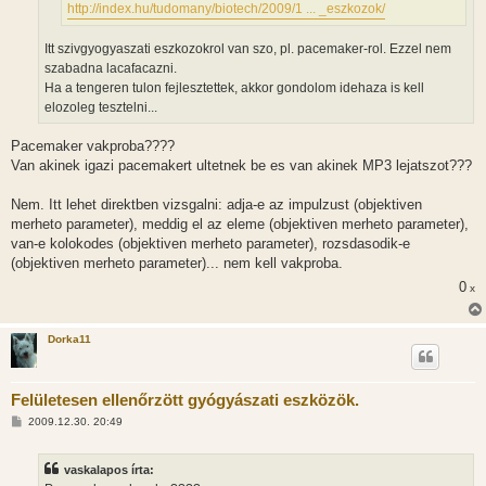
http://index.hu/tudomany/biotech/2009/1 ... _eszkozok/
Itt szivgyogyaszati eszkozokrol van szo, pl. pacemaker-rol. Ezzel nem
szabadna lacafacazni.
Ha a tengeren tulon fejlesztettek, akkor gondolom idehaza is kell
elozoleg tesztelni...
Pacemaker vakproba????
Van akinek igazi pacemakert ultetnek be es van akinek MP3 lejatszot???
Nem. Itt lehet direktben vizsgalni: adja-e az impulzust (objektiven
merheto parameter), meddig el az eleme (objektiven merheto parameter),
van-e kolokodes (objektiven merheto parameter), rozsdasodik-e
(objektiven merheto parameter)... nem kell vakproba.
0
x
Dorka11
Felületesen ellenőrzött gyógyászati eszközök.
H
2009.12.30. 20:49
o
z
z
vaskalapos írta:
á
s