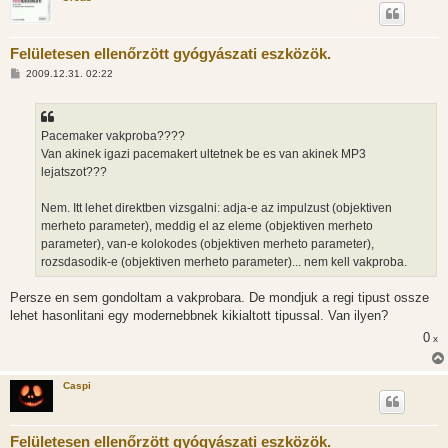
Felületesen ellenőrzött gyógyászati eszközök.
H
2009.12.31. 02:22
o
z
z
á
s
Pacemaker vakproba????
z
Van akinek igazi pacemakert ultetnek be es van akinek MP3
ó
l
lejatszot???
á
s
Nem. Itt lehet direktben vizsgalni: adja-e az impulzust (objektiven
merheto parameter), meddig el az eleme (objektiven merheto
parameter), van-e kolokodes (objektiven merheto parameter),
rozsdasodik-e (objektiven merheto parameter)... nem kell vakproba.
Persze en sem gondoltam a vakprobara. De mondjuk a regi tipust ossze
lehet hasonlitani egy modernebbnek kikialtott tipussal. Van ilyen?
0
x
Caspi
Felületesen ellenőrzött gyógyászati eszközök.