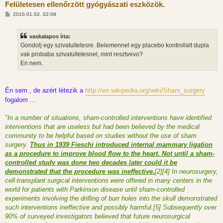
Felületesen ellenőrzött gyógyászati eszközök.
H
2010.01.02. 02:09
o
z
z
vaskalapos írta:
á
s
Gondolj egy szivatultetesre. Belemennel egy placebo kontrollalt dupla
z
vak probaba szivatultetesnel, mint resztvevo?
ó
l
En nem.
á
s
Én sem , de azért létezik a
http://en.wikipedia.org/wiki/Sham_surgery
fogalom ...
"In a number of situations, sham-controlled interventions have identified
interventions that are useless but had been believed by the medical
community to be helpful based on studies without the use of sham
surgery.
Thus in 1939 Fieschi introduced internal mammary ligation
as a procedure to improve blood flow to the heart. Not until a sham-
controlled study was done two decades later could it be
demonstrated that the procedure was ineffective.
[2][4] In neurosurgery,
cell-transplant surgical interventions were offered in many centers in the
world for patients with Parkinson disease until sham-controlled
experiments involving the drilling of burr holes into the skull demonstrated
such interventions ineffective and possibly harmful.[5] Subsequently over
90% of surveyed investigators believed that future neurosurgical