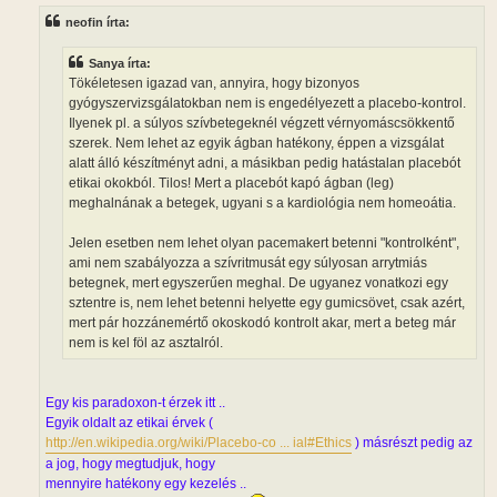
z
neofin írta:
á
s
z
Sanya írta:
ó
l
Tökéletesen igazad van, annyira, hogy bizonyos
á
gyógyszervizsgálatokban nem is engedélyezett a placebo-kontrol.
s
Ilyenek pl. a súlyos szívbetegeknél végzett vérnyomáscsökkentő
szerek. Nem lehet az egyik ágban hatékony, éppen a vizsgálat
alatt álló készítményt adni, a másikban pedig hatástalan placebót
etikai okokból. Tilos! Mert a placebót kapó ágban (leg)
meghalnának a betegek, ugyani s a kardiológia nem homeoátia.
Jelen esetben nem lehet olyan pacemakert betenni "kontrolként",
ami nem szabályozza a szívritmusát egy súlyosan arrytmiás
betegnek, mert egyszerűen meghal. De ugyanez vonatkozi egy
sztentre is, nem lehet betenni helyette egy gumicsövet, csak azért,
mert pár hozzánemértő okoskodó kontrolt akar, mert a beteg már
nem is kel föl az asztalról.
Egy kis paradoxon-t érzek itt ..
Egyik oldalt az etikai érvek (
http://en.wikipedia.org/wiki/Placebo-co ... ial#Ethics
) másrészt pedig az
a jog, hogy megtudjuk, hogy
mennyire hatékony egy kezelés ..