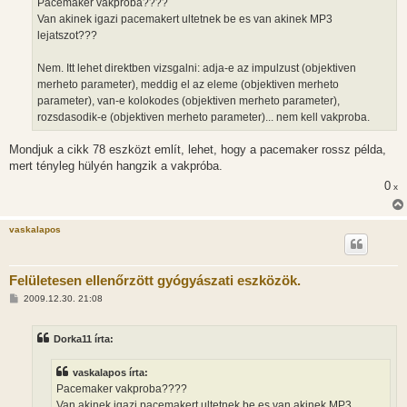
Pacemaker vakproba????
z
Van akinek igazi pacemakert ultetnek be es van akinek MP3
ó
l
lejatszot???
á
s
Nem. Itt lehet direktben vizsgalni: adja-e az impulzust (objektiven
merheto parameter), meddig el az eleme (objektiven merheto
parameter), van-e kolokodes (objektiven merheto parameter),
rozsdasodik-e (objektiven merheto parameter)... nem kell vakproba.
Mondjuk a cikk 78 eszközt említ, lehet, hogy a pacemaker rossz példa,
mert tényleg hülyén hangzik a vakpróba.
0
x
vaskalapos
Felületesen ellenőrzött gyógyászati eszközök.
H
2009.12.30. 21:08
o
z
z
Dorka11 írta:
á
s
z
vaskalapos írta:
ó
l
Pacemaker vakproba????
á
Van akinek igazi pacemakert ultetnek be es van akinek MP3
s