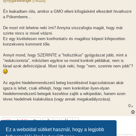
@flygandeangel (78110):
z
á
s
Én leakadtam róla, amikor a GMO elleni kifogásként elkezdett hivatkozni
z
a Pókemberre...
ó
l
á
De most mit lehetne neki írni? Annyira visszafogta magát, hogy már
s
szinte nincs is mivel vitázni.
Ez egy kivételesen nem konfrontatív és magához képest kifejezetten
konzekvens komment tőle.
Annyit mond, hogy SZERINTE a "holisztikus" gyógyászat jobb, mint a
"redukcionista", miközben egyikre se mond konkrét példákat, nem is
fárad azok definíciójával. Most írjuk neki, hogy "nem, szerinte nem jobb"?
Az egyéni hiedelemrendszerű beteg kezelésével kapcsolatosan akár
igaza is lehet, csak elfelejti, hogy nem konkrétan ilyen-olyan
hiedelemrendszerű betegek kezelése zajlik a wikipedián, hanem ezen
téves hiedelmek kialakulása (vagy annak megakadályozása).
0
x
Válasz küldése
21 hozzászólás • Oldal:
1
/
1
Ez a weboldal sütiket használ, hogy a legjobb