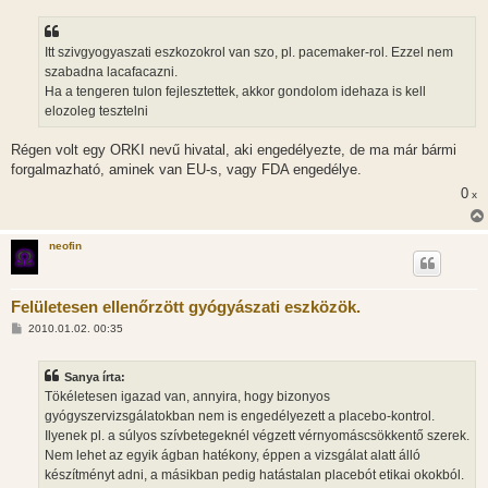
z
z
á
s
Itt szivgyogyaszati eszkozokrol van szo, pl. pacemaker-rol. Ezzel nem
z
szabadna lacafacazni.
ó
l
Ha a tengeren tulon fejlesztettek, akkor gondolom idehaza is kell
á
elozoleg tesztelni
s
Régen volt egy ORKI nevű hivatal, aki engedélyezte, de ma már bármi
forgalmazható, aminek van EU-s, vagy FDA engedélye.
0
x
neofin
Felületesen ellenőrzött gyógyászati eszközök.
H
2010.01.02. 00:35
o
z
z
Sanya írta:
á
s
Tökéletesen igazad van, annyira, hogy bizonyos
z
gyógyszervizsgálatokban nem is engedélyezett a placebo-kontrol.
ó
l
Ilyenek pl. a súlyos szívbetegeknél végzett vérnyomáscsökkentő szerek.
á
Nem lehet az egyik ágban hatékony, éppen a vizsgálat alatt álló
s
készítményt adni, a másikban pedig hatástalan placebót etikai okokból.