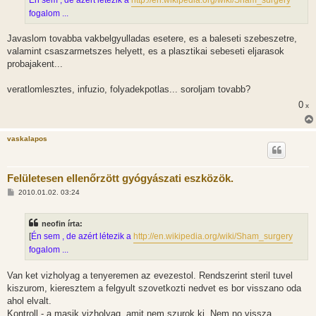
Én sem , de azért létezik a
http://en.wikipedia.org/wiki/Sham_surgery
fogalom ...
Javaslom tovabba vakbelgyulladas esetere, es a baleseti szebeszetre,
valamint csaszarmetszes helyett, es a plasztikai sebeseti eljarasok
probajakent...
veratlomlesztes, infuzio, folyadekpotlas... soroljam tovabb?
0
x
vaskalapos
Felületesen ellenőrzött gyógyászati eszközök.
H
2010.01.02. 03:24
o
z
z
neofin írta:
á
s
[
Én sem , de azért létezik a
http://en.wikipedia.org/wiki/Sham_surgery
z
fogalom ...
ó
l
á
Van ket vizholyag a tenyeremen az evezestol. Rendszerint steril tuvel
s
kiszurom, kieresztem a felgyult szovetkozti nedvet es bor visszano oda
ahol elvalt.
Kontroll - a masik vizholyag, amit nem szurok ki. Nem no vissza.