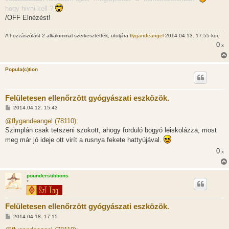
hogy hivni kell ?
/OFF Elnézést!
A hozzászólást 2 alkalommal szerkesztették, utoljára
flygandeangel
2014.04.13. 17:55-kor.
0
x
Popula(c)tion
Felületesen ellenőrzött gyógyászati eszközök.
H
2014.04.12. 15:43
o
z
@flygandeangel (78110):
z
Szimplán csak tetszeni szokott, ahogy forduló bogyó leiskolázza, most
á
s
meg már jó ideje ott virít a rusnya fekete hattyújával.
z
ó
0
x
l
á
s
pounderstibbons
*
Felületesen ellenőrzött gyógyászati eszközök.
H
2014.04.18. 17:15
o
z