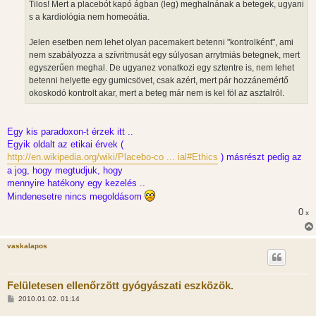
Tilos! Mert a placebót kapó ágban (leg) meghalnának a betegek, ugyani
s a kardiológia nem homeoátia.
Jelen esetben nem lehet olyan pacemakert betenni "kontrolként", ami
nem szabályozza a szívritmusát egy súlyosan arrytmiás betegnek, mert
egyszerűen meghal. De ugyanez vonatkozi egy sztentre is, nem lehet
betenni helyette egy gumicsövet, csak azért, mert pár hozzánemértő
okoskodó kontrolt akar, mert a beteg már nem is kel föl az asztalról.
Egy kis paradoxon-t érzek itt ..
Egyik oldalt az etikai érvek (
http://en.wikipedia.org/wiki/Placebo-co ... ial#Ethics
) másrészt pedig az
a jog, hogy megtudjuk, hogy
mennyire hatékony egy kezelés ..
Mindenesetre nincs megoldásom
0
x
vaskalapos
Felületesen ellenőrzött gyógyászati eszközök.
H
2010.01.02. 01:14
o
z