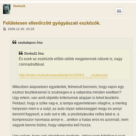
Dorka11
Felületesen ellenőrzött gyógyászati eszközök.
H
2009.12.30. 20:26
o
z
z
vaskalapos írta:
á
s
z
Dorka11 írta:
ó
l
És ezek az eszközök előbb-utóbb megjelennek nálunk is, nagy
á
csinnadrattával.
s
http://index.hu/tudomany/biotech/2009/1 ... _eszkozok/
Mikozben alapvetoen egyetertek, felmerult bennem, hogy vajon egy
eszkoz tesztelesenel is szukseges-e a vakproba minden esetben?
Ugy ertem, van amit objektiv kriteriumok alapjan is lehet tesztelni.
Peldaul, hogy a szike vag-e, a lampa egyenletesen vilagit-e, a merleg
helyesen meri-e a sulyt, az auto olyan sebesseggel megy es annyi
benzint fogyaszt, a suto sut-e stb, a pisztoly/puska celba talal-e, a
kompresszor nyomasa annyi-e... amikor a hatas eros es azonnali, nem
vagyok benne biztos, hogy vakproba kell hozza.
Ugy velem, hogy ami objektiven merheto, ahhoz nem feltetlenul csak