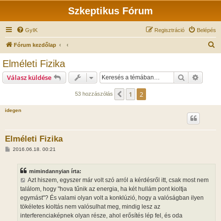
Szkeptikus Fórum
GyIK
Regisztráció
Belépés
K
Fórum kezdőlap
e
Elméleti Fizika
r
Keresés
Részlet
Válasz küldése
e
s
1
2
Előző
53 hozzászólás
é
idegen
s
Elméleti Fizika
H
2016.06.18. 00:21
o
z
z
mimindannyian írta:
á
s
Azt hiszem, egyszer már volt szó arról a kérdésről itt, csak most nem
z
találom, hogy "hova tűnik az energia, ha két hullám pont kioltja
ó
l
egymást"? És valami olyan volt a konklúzió, hogy a valóságban ilyen
á
tökéletes kioltás nem valósulhat meg, mindig lesz az
s
interferenciaképnek olyan része, ahol erősítés lép fel, és oda