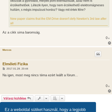
okozzák a gyorsítást, melyek pont ellenfázisúak, azaz nem is
érzékelhetőek. Létezik ilyen, hogy nem érzékelhető elektromágneses
hullám, s mégis impulzust hordoz? Vagy mit értek félre?
New paper claims that the EM Drive doesn't defy Newton's 3rd law after
all
Az a cikk sima baromság.
0
x
Morcos
Elméleti Fizika
H
2017.01.28. 20:44
o
z
Na igen, most meg nincs téma ezért leállt a fórum...
z
á
s
0
x
z
ó
l
á
Válasz küldése
s
1
2
Előző
53 hozzászólás
Ez a weboldal sütiket használ, hogy a legjobb