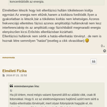
koncentrálódik az energia.
Elméletben létezik hogy két ellenfázisú hullám tökéletesen kioltja
egymást.Az energia nem eltűnik,hanem a kioltásra fordítódik.Ilyen a
gyakorlatban is létezik,bár a tökéletes kioltás nem lehetséges.Azonos
frekvenciájú ellentétes fázisú azonos amplitúdójú hullámoknál nem lesz
interferenciakép és az amplitúdó,vagy fázishibából megmaradó energia
elenyészően kicsi.Erősítés ellenfázisban kizárható.
Ellenfázisú hullámok nem sértik a hatás-ellenhatás törvényt...de nem is
hoznak létre semmilyen "hatást"(esetleg a cikk olvasóiban)
0
x
mmormota
Elméleti Fizika
H
2016.07.21. 22:52
o
z
z
mimindannyian írta:
á
s
z
Ha jól értem, most mégis valami ilyesmit állít ez alábbi cikk, csak itt
ó
l
fotonokkal. Hogy ti. ez az elektromágneses hajtómű azért nem sérti a
á
hatás-ellenhatás törvényét, mert olyan fotonpárok hagyják el, és
s