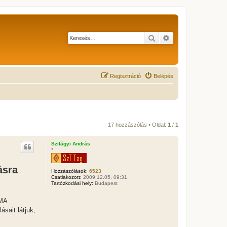
Keresés
Részletes keresés
Regisztráció
Belépés
17 hozzászólás • Oldal:
1
/
1
Szilágyi András
*
ásra
Hozzászólások:
6523
Csatlakozott:
2009.12.05. 09:31
Tartózkodási hely:
Budapest
ÉMA
sait látjuk,