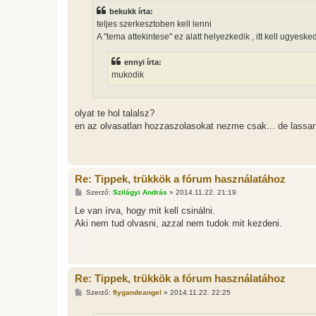
z
bekukk írta:
á
s
teljes szerkesztoben kell lenni
z
A "tema attekintese" ez alatt helyezkedik , itt kell ugyeske
ó
l
á
ennyi írta:
s
mukodik
olyat te hol talalsz?
en az olvasatlan hozzaszolasokat nezme csak... de lassan a
Re: Tippek, trükkök a fórum használatához
H
Szerző:
Szilágyi András
»
2014.11.22. 21:19
o
z
Le van írva, hogy mit kell csinálni.
z
Aki nem tud olvasni, azzal nem tudok mit kezdeni.
á
s
z
ó
l
á
Re: Tippek, trükkök a fórum használatához
s
H
Szerző:
flygandeangel
»
2014.11.22. 22:25
o
z