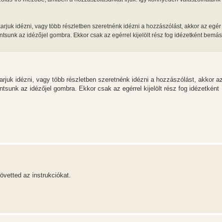
arjuk idézni, vagy több részletben szeretnénk idézni a hozzászólást, akkor az egér
ttintsunk az idézőjel gombra. Ekkor csak az egérrel kijelölt rész fog idézetként bemá
rjuk idézni, vagy több részletben szeretnénk idézni a hozzászólást, akkor a
tintsunk az idézőjel gombra. Ekkor csak az egérrel kijelölt rész fog idézetként
övetted az instrukciókat.