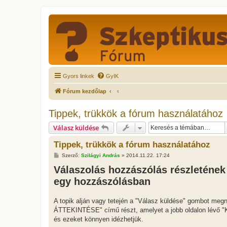
Gyors linkek
GyIK
Fórum kezdőlap
Tippek, trükkök a fórum használatához
Válasz küldése
Tippek, trükkök a fórum használatához
H
Szerző:
Szilágyi András
»
2014.11.22. 17:24
o
Válaszolás hozzászólás részletének
z
z
egy hozzászólásban
á
s
z
ó
A topik alján vagy tetején a "Válasz küldése" gombot meg
l
ÁTTEKINTÉSE" című részt, amelyet a jobb oldalon lévő "KINY
á
s
és ezeket könnyen idézhetjük.