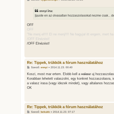
o
z
z
ennyi írta:
á
s
[quote en az olvasatlan hozzaszolasokat nezme csak... de l
z
ó
l
OFF
á
OFF
s
"Ne menj el!!!! El ne menj!!!! Ne hagyjal itt engem, mert 
/OFF Elnézést!
/OFF Elnézést!
Re: Tippek, trükkök a fórum használatához
H
Szerző:
ennyi
»
2014.11.23. 00:40
o
z
Koszi, most mar ertem. Elobb kell a
valasz
uj hozzaszolas i
z
Korabban lehetett valaszolni, egy konkret hozzaszolasra, 
á
s
a valasz irasa (vagy idezek mindet), vagy altalanos hozz
z
OK
ó
l
á
s
Re: Tippek, trükkök a fórum használatához
H
Szerző:
bekukk
»
2014.11.23. 07:17