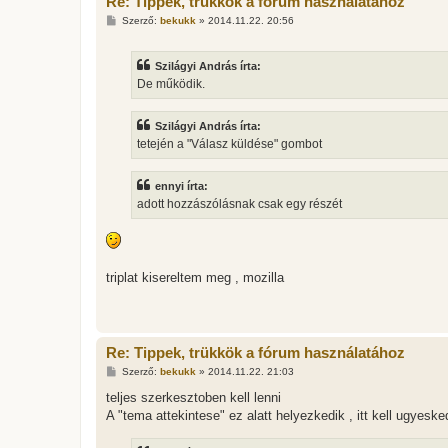
Re: Tippek, trükkök a fórum használatához
H
Szerző:
bekukk
»
2014.11.22. 20:56
o
z
z
Szilágyi András írta:
á
s
De működik.
z
ó
l
Szilágyi András írta:
á
s
tetején a "Válasz küldése" gombot
ennyi írta:
adott hozzászólásnak csak egy részét
triplat kisereltem meg , mozilla
Re: Tippek, trükkök a fórum használatához
H
Szerző:
bekukk
»
2014.11.22. 21:03
o
z
teljes szerkesztoben kell lenni
z
A "tema attekintese" ez alatt helyezkedik , itt kell ugyeske
á
s
z