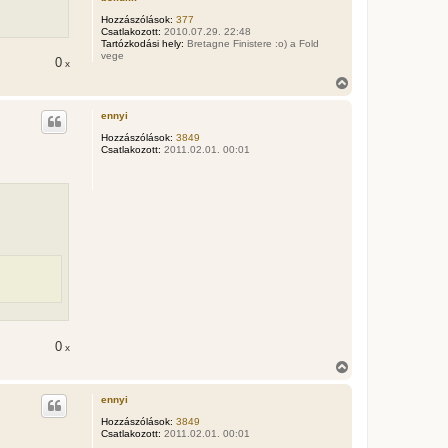
e
Hozzászólások:
377
j
Csatlakozott:
2010.07.29. 22:48
é
Tartózkodási hely:
Bretagne Finistere :o) a Fold
r
vege
0
x
e
V
i
s
ennyi
s
z
Hozzászólások:
3849
Csatlakozott:
2011.02.01. 00:01
a
a
t
e
t
e
j
é
r
e
0
x
V
i
s
ennyi
s
z
Hozzászólások:
3849
Csatlakozott:
2011.02.01. 00:01
a