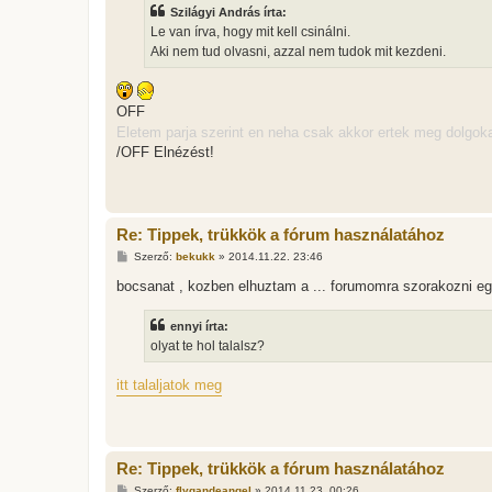
z
Szilágyi András írta:
á
s
Le van írva, hogy mit kell csinálni.
z
Aki nem tud olvasni, azzal nem tudok mit kezdeni.
ó
l
á
s
OFF
Eletem parja szerint en neha csak akkor ertek meg dolgokat
/OFF Elnézést!
Re: Tippek, trükkök a fórum használatához
H
Szerző:
bekukk
»
2014.11.22. 23:46
o
z
bocsanat , kozben elhuztam a ... forumomra szorakozni e
z
á
s
ennyi írta:
z
olyat te hol talalsz?
ó
l
á
itt talaljatok meg
s
Re: Tippek, trükkök a fórum használatához
H
Szerző:
flygandeangel
»
2014.11.23. 00:26