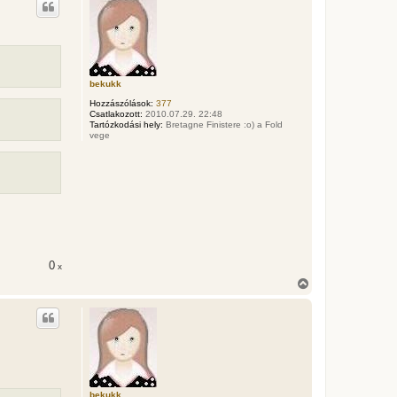
r
s
e
z
a
a
t
e
t
bekukk
e
Hozzászólások:
377
j
Csatlakozott:
2010.07.29. 22:48
é
Tartózkodási hely:
Bretagne Finistere :o) a Fold
r
vege
e
0
x
V
i
s
s
z
a
a
t
e
t
bekukk