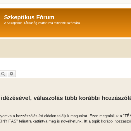
Szkeptikus Fórum
A Szkeptikus Társaság vitafóruma mindenki számára
Keresés
Részletes keresés
 idézésével, válaszolás több korábbi hozzászól
nyomva a hozzászólás-író oldalon találjuk magunkat. Ezen megtaláljuk a "T
ITÁS" feliratra kattintva meg is növelhetünk. Itt a topik korábbi hozzászólá