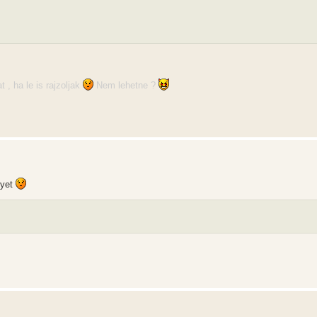
 , ha le is rajzoljak
Nem lehetne ?
gyet