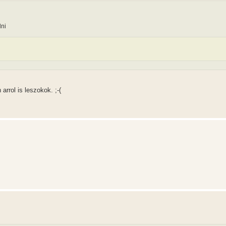
dni
rrol is leszokok. ;-(