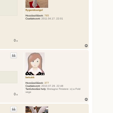
t
e
t
flygandeangel
e
Hozzászólások:
765
j
Csatlakozott:
2011.04.17. 22:01
é
r
e
0
x
V
i
s
s
z
a
a
t
e
t
bekukk
e
Hozzászólások:
377
j
Csatlakozott:
2010.07.29. 22:48
é
Tartózkodási hely:
Bretagne Finistere :o) a Fold
r
vege
0
e
x
V
i
s
s