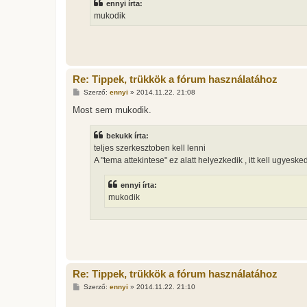
ennyi írta:
ó
l
mukodik
á
s
Re: Tippek, trükkök a fórum használatához
H
Szerző:
ennyi
»
2014.11.22. 21:08
o
z
Most sem mukodik.
z
á
s
bekukk írta:
z
teljes szerkesztoben kell lenni
ó
l
A "tema attekintese" ez alatt helyezkedik , itt kell ugyeske
á
s
ennyi írta:
mukodik
Re: Tippek, trükkök a fórum használatához
H
Szerző:
ennyi
»
2014.11.22. 21:10
o
z