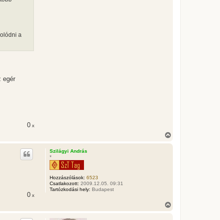
solódni a
z egér
0
x
V
i
s
Szilágyi András
s
*
z
a
a
Hozzászólások:
6523
t
Csatlakozott:
2009.12.05. 09:31
e
Tartózkodási hely:
Budapest
0
x
t
e
V
j
i
é
s