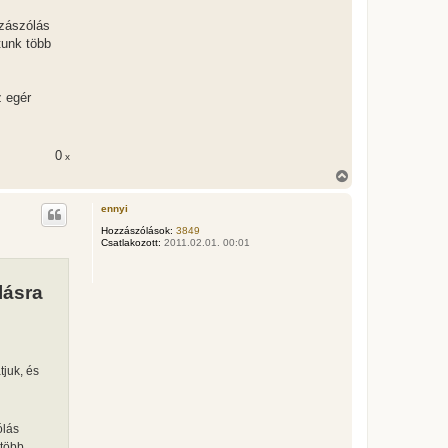
zzászólás
tunk több
z egér
0
x
V
i
s
ennyi
s
z
Hozzászólások:
3849
Csatlakozott:
2011.02.01. 00:01
a
a
t
e
lásra
t
e
j
é
r
tjuk, és
e
ólás
 több