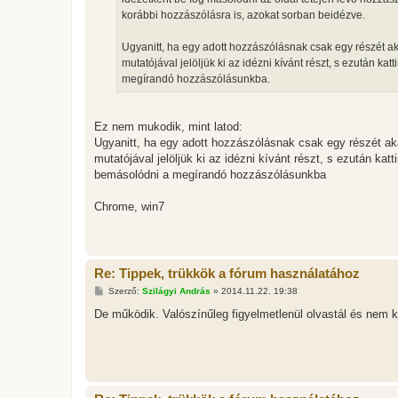
korábbi hozzászólásra is, azokat sorban beidézve.
Ugyanitt, ha egy adott hozzászólásnak csak egy részét ak
mutatójával jelöljük ki az idézni kívánt részt, s ezután ka
megírandó hozzászólásunkba.
Ez nem mukodik, mint latod:
Ugyanitt, ha egy adott hozzászólásnak csak egy részét aka
mutatójával jelöljük ki az idézni kívánt részt, s ezután kat
bemásolódni a megírandó hozzászólásunkba
Chrome, win7
Re: Tippek, trükkök a fórum használatához
H
Szerző:
Szilágyi András
»
2014.11.22. 19:38
o
z
De működik. Valószínűleg figyelmetlenül olvastál és nem k
z
á
s
z
ó
l
á
s