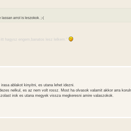
assan arrol is leszokok. ;-(
ha itt hagysz engem,banatos lesz lelkem."
rasa ablakot kinyitni, es utana lehet idezni.
idezes nelkul, es az nem volt rossz. Most ha olvasok valamit akkor arra kor
aszolast irok es utana megyek vissza megkeresni amire valaszokok.