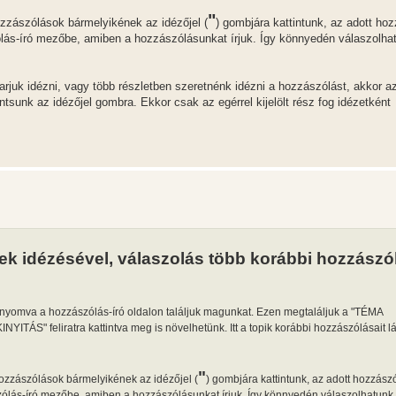
"
ászólások bármelyikének az idézőjel (
) gombjára kattintunk, az adott ho
zólás-író mezőbe, amiben a hozzászólásunkat írjuk. Így könnyedén válaszolha
rjuk idézni, vagy több részletben szeretnénk idézni a hozzászólást, akkor a
tintsunk az idézőjel gombra. Ekkor csak az egérrel kijelölt rész fog idézetként
ek idézésével, válaszolás több korábbi hozzászó
gnyomva a hozzászólás-író oldalon találjuk magunkat. Ezen megtaláljuk a "TÉMA
ITÁS" feliratra kattintva meg is növelhetünk. Itt a topik korábbi hozzászólásait lá
"
zászólások bármelyikének az idézőjel (
) gombjára kattintunk, az adott hozzász
szólás-író mezőbe, amiben a hozzászólásunkat írjuk. Így könnyedén válaszolhatunk