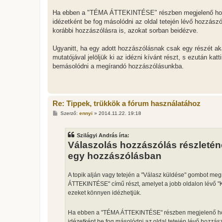
Ha ebben a "TÉMA ÁTTEKINTÉSE" részben megjelenő hozz
idézetként be fog másolódni az oldal tetején lévő hozzás
korábbi hozzászólásra is, azokat sorban beidézve.
Ugyanitt, ha egy adott hozzászólásnak csak egy részét aka
mutatójával jelöljük ki az idézni kívánt részt, s ezután kat
bemásolódni a megírandó hozzászólásunkba.
Re: Tippek, trükkök a fórum használatához
H
Szerző:
ennyi
»
2014.11.22. 19:18
o
z
z
Szilágyi András írta:
á
s
Válaszolás hozzászólás részletén
z
egy hozzászólásban
ó
l
á
s
A topik alján vagy tetején a "Válasz küldése" gombot me
ÁTTEKINTÉSE" című részt, amelyet a jobb oldalon lévő "KINY
ezeket könnyen idézhetjük.
Ha ebben a "TÉMA ÁTTEKINTÉSE" részben megjelenő hoz
idézetként be fog másolódni az oldal tetején lévő hozzá