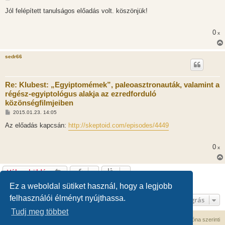
o
z
Jól felépített tanulságos előadás volt. köszönjük!
z
á
s
0
x
z
ó
l
á
sedr66
s
Re: Klubest: „Egyiptomémek”, paleoasztronauták, valamint a
régész-egyiptológus alakja az ezredforduló
közönségfilmjeiben
H
2015.01.23. 14:05
o
z
Az előadás kapcsán:
http://skeptoid.com/episodes/4449
z
á
s
0
x
z
ó
l
á
Válasz küldése
s
3 hozzászólás • Oldal:
1
/
1
Ez a weboldal sütiket használ, hogy a legjobb
felhasználói élményt nyújthassa.
Ugrás
Tudj meg többet
Fórum kezdőlap
Kapcsolat
Minden időpont
UTC+02:00
időzóna szerinti