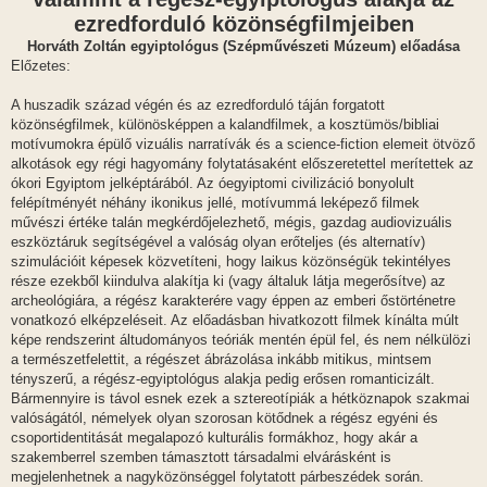
z
ó
ezredforduló közönségfilmjeiben
l
á
Horváth Zoltán egyiptológus (Szépművészeti Múzeum) előadása
s
Előzetes:
A huszadik század végén és az ezredforduló táján forgatott
közönségfilmek, különösképpen a kalandfilmek, a kosztümös/bibliai
motívumokra épülő vizuális narratívák és a science-fiction elemeit ötvöző
alkotások egy régi hagyomány folytatásaként előszeretettel merítettek az
ókori Egyiptom jelképtárából. Az óegyiptomi civilizáció bonyolult
felépítményét néhány ikonikus jellé, motívummá leképező filmek
művészi értéke talán megkérdőjelezhető, mégis, gazdag audiovizuális
eszköztáruk segítségével a valóság olyan erőteljes (és alternatív)
szimulációit képesek közvetíteni, hogy laikus közönségük tekintélyes
része ezekből kiindulva alakítja ki (vagy általuk látja megerősítve) az
archeológiára, a régész karakterére vagy éppen az emberi őstörténetre
vonatkozó elképzeléseit. Az előadásban hivatkozott filmek kínálta múlt
képe rendszerint áltudományos teóriák mentén épül fel, és nem nélkülözi
a természetfelettit, a régészet ábrázolása inkább mitikus, mintsem
tényszerű, a régész-egyiptológus alakja pedig erősen romanticizált.
Bármennyire is távol esnek ezek a sztereotípiák a hétköznapok szakmai
valóságától, némelyek olyan szorosan kötődnek a régész egyéni és
csoportidentitását megalapozó kulturális formákhoz, hogy akár a
szakemberrel szemben támasztott társadalmi elvárásként is
megjelenhetnek a nagyközönséggel folytatott párbeszédek során.