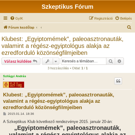
Szkeptikus Fórum
GyIK
Regisztráció
Belépés
K
Fórum kezdőlap
e
Klubest: „Egyiptomémek”, paleoasztronauták,
r
valamint a régész-egyiptológus alakja az
e
ezredforduló közönségfilmjeiben
s
Keresés
Részlet
Válasz küldése
é
3 hozzászólás • Oldal:
1
/
1
s
Szilágyi András
*
Klubest: „Egyiptomémek”, paleoasztronauták,
valamint a régész-egyiptológus alakja az
ezredforduló közönségfilmjeiben
H
2015.01.14. 18:36
o
z
A Szkeptikus Klub következő rendezvénye 2015. január 20-án:
z
„Egyiptomémek”, paleoasztronauták,
á
s
valamint a régész-egyiptológus alakja az