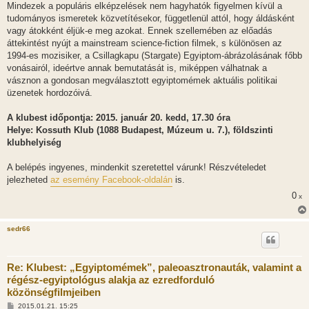
Mindezek a populáris elképzelések nem hagyhatók figyelmen kívül a
tudományos ismeretek közvetítésekor, függetlenül attól, hogy áldásként
vagy átokként éljük-e meg azokat. Ennek szellemében az előadás
áttekintést nyújt a mainstream science-fiction filmek, s különösen az
1994-es mozisiker, a Csillagkapu (Stargate) Egyiptom-ábrázolásának főbb
vonásairól, ideértve annak bemutatását is, miképpen válhatnak a
vásznon a gondosan megválasztott egyiptomémek aktuális politikai
üzenetek hordozóivá.
A klubest időpontja: 2015. január 20. kedd, 17.30 óra
Helye: Kossuth Klub (1088 Budapest, Múzeum u. 7.), földszinti
klubhelyiség
A belépés ingyenes, mindenkit szeretettel várunk! Részvételedet
jelezheted
az esemény Facebook-oldalán
is.
0
x
sedr66
Re: Klubest: „Egyiptomémek”, paleoasztronauták, valamint a
régész-egyiptológus alakja az ezredforduló
közönségfilmjeiben
H
2015.01.21. 15:25