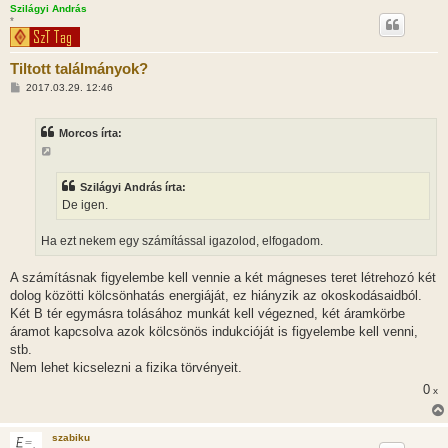
Szilágyi András
s
*
Tiltott találmányok?
H
2017.03.29. 12:46
o
z
z
Morcos írta:
á
s
z
ó
l
Szilágyi András írta:
á
De igen.
s
Ha ezt nekem egy számítással igazolod, elfogadom.
A számításnak figyelembe kell vennie a két mágneses teret létrehozó két
dolog közötti kölcsönhatás energiáját, ez hiányzik az okoskodásaidból.
Két B tér egymásra tolásához munkát kell végezned, két áramkörbe
áramot kapcsolva azok kölcsönös indukcióját is figyelembe kell venni,
stb.
Nem lehet kicselezni a fizika törvényeit.
0
x
szabiku