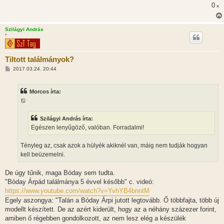
0
x
Szilágyi András
*
Tiltott találmányok?
H
2017.03.24. 20:44
o
z
z
Morcos írta:
á
s
z
ó
l
Szilágyi András írta:
á
Egészen lenyűgöző, valóban. Forradalmi!
s
Tényleg az, csak azok a hülyék akiknél van, máig nem tudják hogyan
kell beüzemelni.
De úgy tűnik, maga Bóday sem tudta.
"Bóday Árpád találmánya 5 évvel később" c. videó:
https://www.youtube.com/watch?v=YvhYB4bnntM
Egely aszongya: "Talán a Bóday Árpi jutott legtovább. Ő többfajta, több új
modellt készített. De az azért kiderült, hogy az a néhány százezer forint,
amiben ő régebben gondolkozott, az nem lesz elég a készülék