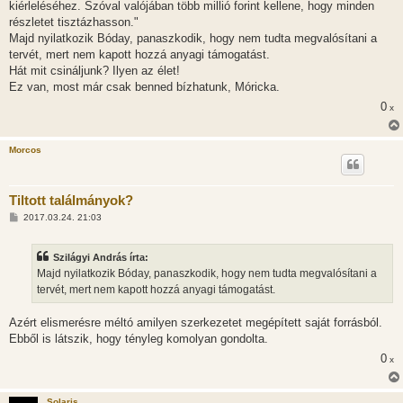
kiérleléséhez. Szóval valójában több millió forint kellene, hogy minden
részletet tisztázhasson."
Majd nyilatkozik Bóday, panaszkodik, hogy nem tudta megvalósítani a
tervét, mert nem kapott hozzá anyagi támogatást.
Hát mit csináljunk? Ilyen az élet!
Ez van, most már csak benned bízhatunk, Móricka.
0
x
Morcos
Tiltott találmányok?
H
2017.03.24. 21:03
o
z
z
Szilágyi András írta:
á
s
Majd nyilatkozik Bóday, panaszkodik, hogy nem tudta megvalósítani a
z
tervét, mert nem kapott hozzá anyagi támogatást.
ó
l
á
Azért elismerésre méltó amilyen szerkezetet megépített saját forrásból.
s
Ebből is látszik, hogy tényleg komolyan gondolta.
0
x
Solaris