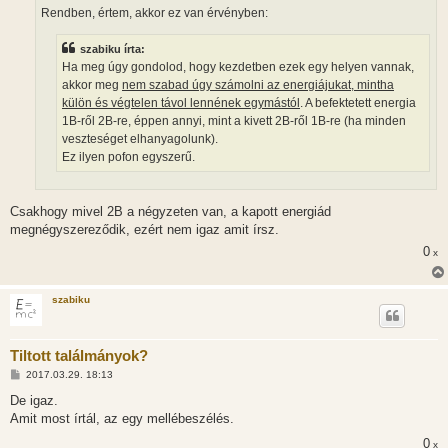
s
Rendben, értem, akkor ez van érvényben:
z
ó
l
szabiku írta:
á
Ha meg úgy gondolod, hogy kezdetben ezek egy helyen vannak,
s
akkor meg
nem szabad úgy számolni az energiájukat, mintha
külön és végtelen távol lennének egymástól
. A befektetett energia
1B-ről 2B-re, éppen annyi, mint a kivett 2B-ről 1B-re (ha minden
veszteséget elhanyagolunk).
Ez ilyen pofon egyszerű.
Csakhogy mivel 2B a négyzeten van, a kapott energiád
megnégyszereződik, ezért nem igaz amit írsz.
0
x
szabiku
Tiltott találmányok?
H
2017.03.29. 18:13
o
z
De igaz.
z
Amit most írtál, az egy mellébeszélés.
á
s
0
x
z