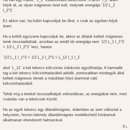
z
folyik át, az olyan mágneses teret kelt, melynek energiája `1/2 L_2
ó
l
I_2^2`.
á
s
Ez akkor van, ha külön kapcsoljuk be őket, s csak az egyiben folyik
áram.
Ha a kettőt egyszerre kapcsoljuk be, akkor az általuk keltett mágneses
terek összeadódnak, azonban az eredő tér energiája nem `1/2 L_1 I_1^2
+ 1/2 L_2 I_2^2` lesz, hanem
`1/2 L_1 I_1^2 + 1/2 L_2 I_2^2 + L_12 I_1 I_2`
ahol `L_12` a két tekercs kölcsönös indukciós együtthatója. A harmadik
tag a két tekercs kölcsönhatásából adódik, pontosabban mindegyik által
keltett mágneses térnek a másikban folyó árammal való
kölcsönhatásából.
Tehát míg a tereket összeadhatjuk vektoriálisan, az energiákat nem, mert
csatolás van a tekercsek között.
Ha az egyik tekercs egy állandómágnes, érdemben az sem változtat a
helyzeten, hiszen bármely állandómágnes modellezhető köráramok
alkalmasan elrendezett halmazával.
0
x