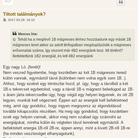
Tiltott találmányok?
H
2017.03.29. 16:10
o
z
z
Morcos írta:
á
s
Tehát ha a meglévő 1B mágneses térhez hozzáadunk egy másik 1B
z
mágneses teret akkor az adott térfogatban megduplázódik a mágneses
ó
l
erővonalak száma, így viszont már 4B2 energiánk lesz. Mi történt?
á
Befektettünk 1B2 energiát, és lett 4B2 energiánk
s
Egy nagy Ló..(fenét)!
Nem veszed figyelembe, hogy kezdetben az két 1B mágneses tereid
külön vannak, egymástól távol (különben nem volna egyik sem 1B..).
Ahhoz, hogy ezeket egy térrészbe hozd, pl. úgy, hogy a távolból a két
1B-s tekercset egybetolod, vagy a távoli 1B-s mágnest beledugod az 1B-
s áram járta tekercsedbe úgy, hogy végül egy helyen legyenek, és ott 2B
legyen, munkát kell végezned. Éppen azt az energiát kell befektetned
még, amit úgy gondolsz, hogy ingyen megnyersz az elgondolásod
további kikapcsolós részében. Ha meg úgy gondolod, hogy kezdetben
ezek egy helyen vannak, akkor meg nem szabad úgy számolni az
energiájukat, mintha külön és végtelen távol lennének egymástól. A
befektetett energia 1B-ről 2B-re, éppen annyi, mint a kivett 2B-ről 1B-re
(ha minden veszteséget elhanyagolunk).