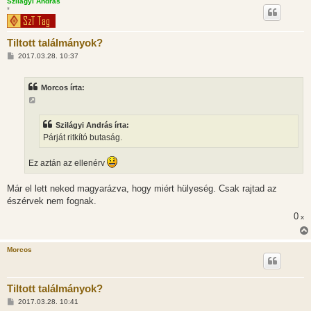
Szilágyi András
*
Tiltott találmányok?
H
2017.03.28. 10:37
o
z
z
Morcos írta:
á
s
z
ó
l
Szilágyi András írta:
á
Párját ritkító butaság.
s
Ez aztán az ellenérv
Már el lett neked magyarázva, hogy miért hülyeség. Csak rajtad az
észérvek nem fognak.
0
x
Morcos
Tiltott találmányok?
H
2017.03.28. 10:41
o