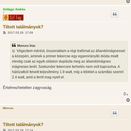
Szilágyi András
*
Tiltott találmányok?
H
2017.03.29. 17:09
o
z
z
Morcos írta:
á
s
Végeztem mérést, összeraktam a régi trafómat az állandómágnessel
z
a közepén, aminek a primer tekercse egy egyenirányító dióda miatt
ó
l
mindig csak az egyik oldalon duplázta meg az állandómágnes
á
mágneses terét. Szekunder tekercsre terhelés nem volt kapcsolva. A
s
hálózatból felvett teljesítmény 1.9 watt, míg a többlet a számítás szerint
2.4 watt, amit a ferrit mag nyelt el.
Értelmezhetetlen zagyvaság.
0
x
Morcos
Tiltott találmányok?
H
2017.03.29. 17:14