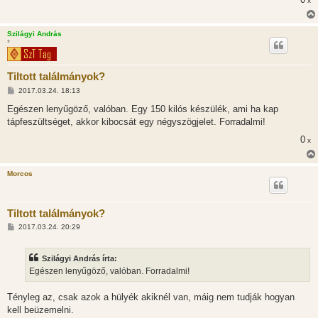
x
Szilágyi András
*
Tiltott találmányok?
H
2017.03.24. 18:13
o
z
Egészen lenyűgöző, valóban. Egy 150 kilós készülék, ami ha kap
z
tápfeszültséget, akkor kibocsát egy négyszögjelet. Forradalmi!
á
s
0
x
z
ó
l
á
Morcos
s
Tiltott találmányok?
H
2017.03.24. 20:29
o
z
z
Szilágyi András írta:
á
s
Egészen lenyűgöző, valóban. Forradalmi!
z
ó
l
Tényleg az, csak azok a hülyék akiknél van, máig nem tudják hogyan
á
kell beüzemelni.
s