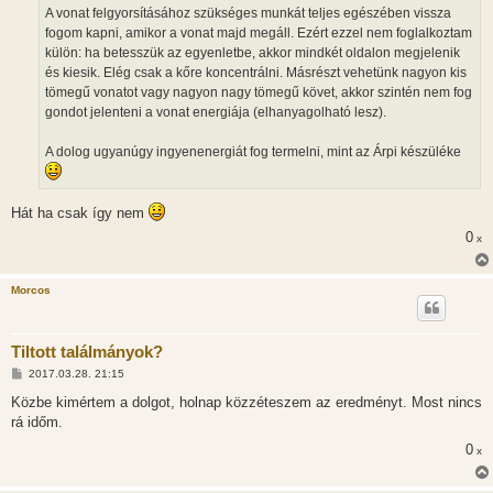
s
A vonat felgyorsításához szükséges munkát teljes egészében vissza
z
fogom kapni, amikor a vonat majd megáll. Ezért ezzel nem foglalkoztam
ó
l
külön: ha betesszük az egyenletbe, akkor mindkét oldalon megjelenik
á
és kiesik. Elég csak a kőre koncentrálni. Másrészt vehetünk nagyon kis
s
tömegű vonatot vagy nagyon nagy tömegű követ, akkor szintén nem fog
gondot jelenteni a vonat energiája (elhanyagolható lesz).
A dolog ugyanúgy ingyenenergiát fog termelni, mint az Árpi készüléke
Hát ha csak így nem
0
x
Morcos
Tiltott találmányok?
H
2017.03.28. 21:15
o
z
Közbe kimértem a dolgot, holnap közzéteszem az eredményt. Most nincs
z
rá időm.
á
s
0
x
z
ó
l
á