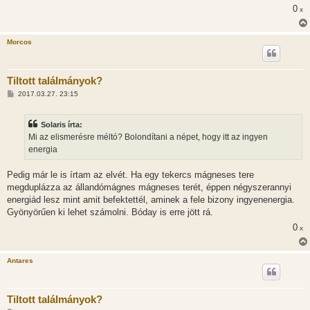
0
x
Morcos
Tiltott találmányok?
H
2017.03.27. 23:15
o
z
z
Solaris írta:
á
s
Mi az elismerésre méltó? Bolondítani a népet, hogy itt az ingyen
z
energia
ó
l
á
Pedig már le is írtam az elvét. Ha egy tekercs mágneses tere
s
megduplázza az állandómágnes mágneses terét, éppen négyszerannyi
energiád lesz mint amit befektettél, aminek a fele bizony ingyenenergia.
Gyönyörűen ki lehet számolni. Bóday is erre jött rá.
0
x
Antares
Tiltott találmányok?