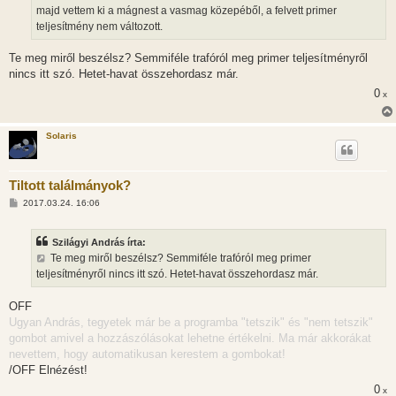
majd vettem ki a mágnest a vasmag közepéből, a felvett primer
teljesítmény nem változott.
Te meg miről beszélsz? Semmiféle trafóról meg primer teljesítményről
nincs itt szó. Hetet-havat összehordasz már.
0
x
Solaris
Tiltott találmányok?
H
2017.03.24. 16:06
o
z
z
Szilágyi András írta:
á
s
Te meg miről beszélsz? Semmiféle trafóról meg primer
z
teljesítményről nincs itt szó. Hetet-havat összehordasz már.
ó
l
á
OFF
s
Ugyan András, tegyetek már be a programba "tetszik" és "nem tetszik"
gombot amivel a hozzászólásokat lehetne értékelni. Ma már akkorákat
nevettem, hogy automatikusan kerestem a gombokat!
/OFF Elnézést!
0
x