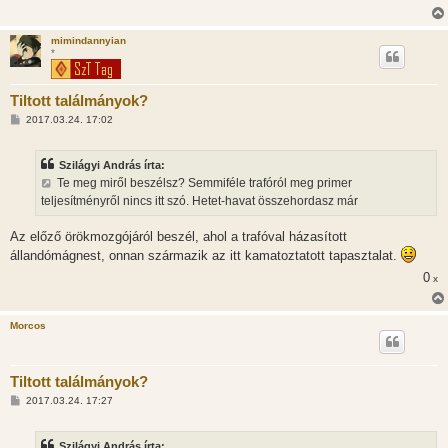
mimindannyian
*
Tiltott találmányok?
H
2017.03.24. 17:02
o
z
z
Szilágyi András írta:
á
s
Te meg miről beszélsz? Semmiféle trafóról meg primer
z
teljesítményről nincs itt szó. Hetet-havat összehordasz már
ó
l
á
Az előző örökmozgójáról beszél, ahol a trafóval házasított
s
állandómágnest, onnan származik az itt kamatoztatott tapasztalat.
0
x
Morcos
Tiltott találmányok?
H
2017.03.24. 17:27
o
z
z
Szilágyi András írta:
á