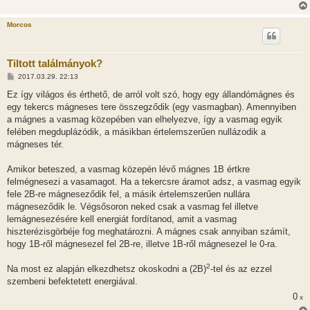
Morcos
Tiltott találmányok?
H
2017.03.29. 22:13
o
z
Ez így világos és érthető, de arról volt szó, hogy egy állandómágnes és
z
egy tekercs mágneses tere összegződik (egy vasmagban). Amennyiben
á
s
a mágnes a vasmag közepében van elhelyezve, így a vasmag egyik
z
felében megduplázódik, a másikban értelemszerűen nullázodik a
ó
l
mágneses tér.
á
s
Amikor beteszed, a vasmag közepén lévő mágnes 1B értkre
felmégnesezi a vasamagot. Ha a tekercsre áramot adsz, a vasmag egyik
fele 2B-re mágneseződik fel, a másik értelemszerűen nullára
mágneseződik le. Végsősoron neked csak a vasmag fel illetve
lemágnesezésére kell energiát fordítanod, amit a vasmag
hiszterézisgörbéje fog meghatározni. A mágnes csak annyiban számít,
hogy 1B-ről mágnesezel fel 2B-re, illetve 1B-ről mágnesezel le 0-ra.
2
Na most ez alapján elkezdhetsz okoskodni a (2B)
-tel és az ezzel
szembeni befektetett energiával.
0
x