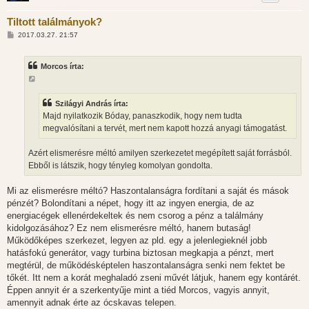
Tiltott találmányok?
H
2017.03.27. 21:57
o
z
z
Morcos írta:
á
s
z
ó
l
Szilágyi András írta:
á
Majd nyilatkozik Bóday, panaszkodik, hogy nem tudta
s
megvalósítani a tervét, mert nem kapott hozzá anyagi támogatást.
Azért elismerésre méltó amilyen szerkezetet megépített saját forrásból.
Ebből is látszik, hogy tényleg komolyan gondolta.
Mi az elismerésre méltó? Haszontalanságra fordítani a saját és mások
pénzét? Bolondítani a népet, hogy itt az ingyen energia, de az
energiacégek ellenérdekeltek és nem csorog a pénz a találmány
kidolgozásához? Ez nem elismerésre méltó, hanem butaság!
Működőképes szerkezet, legyen az pld. egy a jelenlegieknél jobb
hatásfokú generátor, vagy turbina biztosan megkapja a pénzt, mert
megtérül, de működésképtelen haszontalanságra senki nem fektet be
tőkét. Itt nem a korát meghaladó zseni művét látjuk, hanem egy kontárét.
Éppen annyit ér a szerkentyűje mint a tiéd Morcos, vagyis annyit,
amennyit adnak érte az ócskavas telepen.