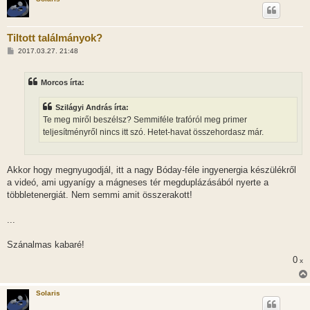
Tiltott találmányok?
H
2017.03.27. 21:48
o
z
z
Morcos írta:
á
s
z
Szilágyi András írta:
ó
l
Te meg miről beszélsz? Semmiféle trafóról meg primer
á
teljesítményről nincs itt szó. Hetet-havat összehordasz már.
s
Akkor hogy megnyugodjál, itt a nagy Bóday-féle ingyenergia készülékről
a videó, ami ugyanígy a mágneses tér megduplázásából nyerte a
többletenergiát. Nem semmi amit összerakott!
...
Szánalmas kabaré!
0
x
Solaris