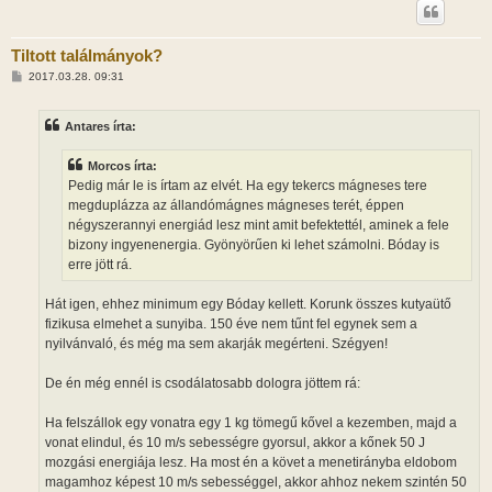
Tiltott találmányok?
H
2017.03.28. 09:31
o
z
z
Antares írta:
á
s
z
Morcos írta:
ó
l
Pedig már le is írtam az elvét. Ha egy tekercs mágneses tere
á
megduplázza az állandómágnes mágneses terét, éppen
s
négyszerannyi energiád lesz mint amit befektettél, aminek a fele
bizony ingyenenergia. Gyönyörűen ki lehet számolni. Bóday is
erre jött rá.
Hát igen, ehhez minimum egy Bóday kellett. Korunk összes kutyaütő
fizikusa elmehet a sunyiba. 150 éve nem tűnt fel egynek sem a
nyilvánvaló, és még ma sem akarják megérteni. Szégyen!
De én még ennél is csodálatosabb dologra jöttem rá:
Ha felszállok egy vonatra egy 1 kg tömegű kővel a kezemben, majd a
vonat elindul, és 10 m/s sebességre gyorsul, akkor a kőnek 50 J
mozgási energiája lesz. Ha most én a követ a menetirányba eldobom
magamhoz képest 10 m/s sebességgel, akkor ahhoz nekem szintén 50