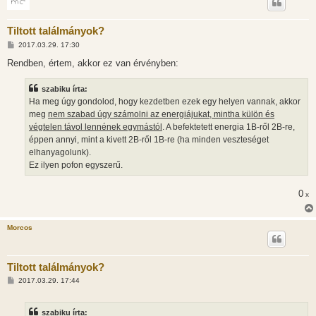
Tiltott találmányok?
H
2017.03.29. 17:30
o
z
Rendben, értem, akkor ez van érvényben:
z
á
s
szabiku írta:
z
Ha meg úgy gondolod, hogy kezdetben ezek egy helyen vannak, akkor
ó
l
meg
nem szabad úgy számolni az energiájukat, mintha külön és
á
végtelen távol lennének egymástól
. A befektetett energia 1B-ről 2B-re,
s
éppen annyi, mint a kivett 2B-ről 1B-re (ha minden veszteséget
elhanyagolunk).
Ez ilyen pofon egyszerű.
0
x
Morcos
Tiltott találmányok?
H
2017.03.29. 17:44
o
z
z
szabiku írta:
á