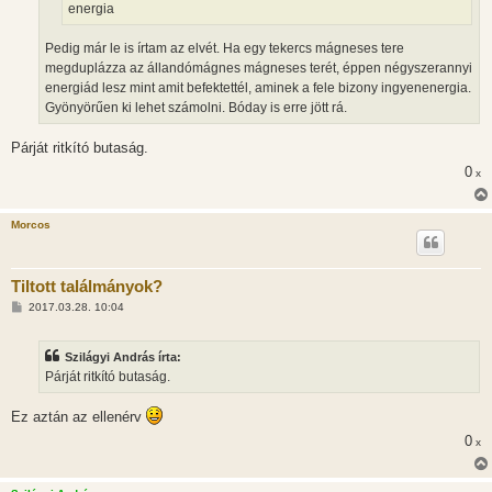
energia
Pedig már le is írtam az elvét. Ha egy tekercs mágneses tere
megduplázza az állandómágnes mágneses terét, éppen négyszerannyi
energiád lesz mint amit befektettél, aminek a fele bizony ingyenenergia.
Gyönyörűen ki lehet számolni. Bóday is erre jött rá.
Párját ritkító butaság.
0
x
Morcos
Tiltott találmányok?
H
2017.03.28. 10:04
o
z
z
Szilágyi András írta:
á
s
Párját ritkító butaság.
z
ó
l
Ez aztán az ellenérv
á
s
0
x