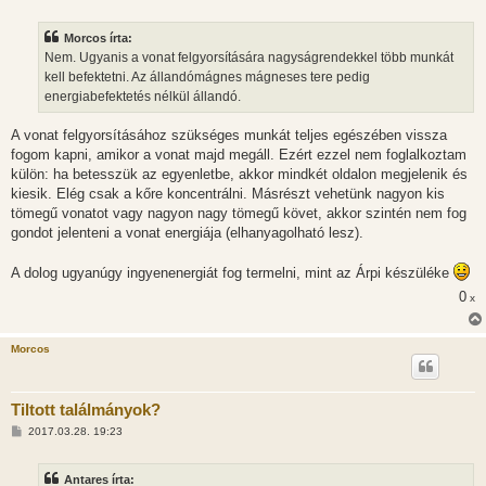
o
z
z
Morcos írta:
á
s
Nem. Ugyanis a vonat felgyorsítására nagyságrendekkel több munkát
z
kell befektetni. Az állandómágnes mágneses tere pedig
ó
l
energiabefektetés nélkül állandó.
á
s
A vonat felgyorsításához szükséges munkát teljes egészében vissza
fogom kapni, amikor a vonat majd megáll. Ezért ezzel nem foglalkoztam
külön: ha betesszük az egyenletbe, akkor mindkét oldalon megjelenik és
kiesik. Elég csak a kőre koncentrálni. Másrészt vehetünk nagyon kis
tömegű vonatot vagy nagyon nagy tömegű követ, akkor szintén nem fog
gondot jelenteni a vonat energiája (elhanyagolható lesz).
A dolog ugyanúgy ingyenenergiát fog termelni, mint az Árpi készüléke
0
x
Morcos
Tiltott találmányok?
H
2017.03.28. 19:23
o
z
z
Antares írta:
á