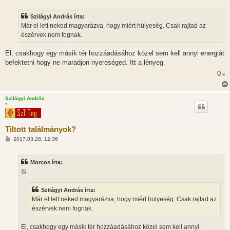
z
z
Szilágyi András írta:
á
s
Már el lett neked magyarázva, hogy miért hülyeség. Csak rajtad az
z
észérvek nem fognak.
ó
l
á
El, csakhogy egy másik tér hozzáadásához közel sem kell annyi energiát
s
befektetni hogy ne maradjon nyereséged. Itt a lényeg.
0
x
Szilágyi András
*
Tiltott találmányok?
H
2017.03.28. 12:36
o
z
z
Morcos írta:
á
s
z
ó
l
Szilágyi András írta:
á
Már el lett neked magyarázva, hogy miért hülyeség. Csak rajtad az
s
észérvek nem fognak.
El, csakhogy egy másik tér hozzáadásához közel sem kell annyi