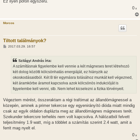
Ez ilyen pofon egyszerű.
0
x
Morcos
Tiltott találmányok?
H
2017.03.29. 16:57
o
z
z
Szilágyi András írta:
á
s
A számításnak figyelembe kell vennie a két mágneses teret létrehozó
z
két dolog közötti kölcsönhatás energiáját, ez hiányzik az
ó
l
okoskodásaidból. Két B tér egymásra tolásához munkát kell végezned,
á
két áramkörbe áramot kapcsolva azok kölcsönös indukcióját is
s
figyelembe kell venni, stb. Nem lehet kicselezni a fizika törvényeit.
Végeztem mérést, összeraktam a régi trafómat az állandómágnessel a
közepén, aminek a primer tekercse egy egyenirányító dióda miatt mindig
csak az egyik oldalon duplázta meg az állandómágnes mágneses terét.
Szekunder tekercsre terhelés nem volt kapcsolva. A hálózatból felvett
teljesítmény 1.9 watt, míg a többlet a számítás szerint 2.4 watt, amit a
ferrit mag nyelt el.
0
x