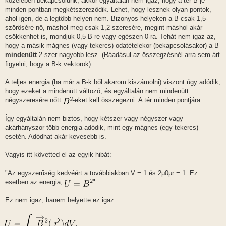
közelében bekapcsolunk, akkor egyáltalán nem igaz, hogy a tér B-je
minden pontban megkétszereződik. Lehet, hogy lesznek olyan pontok,
ahol igen, de a legtöbb helyen nem. Bizonyos helyeken a B csak 1,5-
szörösére nő, máshol meg csak 1,2-szeresére, megint máshol akár
csökkenhet is, mondjuk 0,5 B-re vagy egészen 0-ra. Tehát nem igaz az,
hogy a másik mágnes (vagy tekercs) odatételekor (bekapcsolásakor) a B
mindenütt
2-szer nagyobb lesz. (Ráadásul az összegzésnél arra sem árt
figyelni, hogy a B-k vektorok).
A teljes energia (ha már a B-k ből akarom kiszámolni) viszont úgy adódik,
hogy ezeket a mindenütt változó, és egyáltalán nem mindenütt
négyszeresére nőtt
-eket kell összegezni. A tér minden pontjára.
Így egyáltalán nem biztos, hogy kétszer vagy négyszer vagy
akárhányszor több energia adódik, mint egy mágnes (egy tekercs)
esetén. Adódhat akár kevesebb is.
Vagyis itt követted el az egyik hibát:
"Az egyszerűség kedvéért a továbbiakban V = 1 és 2μ0μr = 1. Ez
esetben az energia,
"
Ez nem igaz, hanem helyette ez igaz:
,