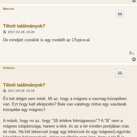
Morcos
Tiltott találmányok?
H
2017.03.29. 22:28
o
z
De mindjárt csinálok is egy modellt az LTspice-al.
z
á
s
0
x
z
ó
l
á
Antares
s
Tiltott találmányok?
H
2017.03.29. 23:18
o
z
Én két dolgot sem értek. Mi az, hogy a mágnes a vasmag közepében
z
van. Ezt hogy kell elképzelni? Bele van valahogy öntve egy vasdarab
á
s
közepébe egy mágnes?
z
ó
l
A másik, hogy mi az, hogy "1B értékre felmágnesezi"? A "B" nem a
á
mágnes tulajdonsága, hanem a téré, és az a tér minden pontjában más
s
és más. Ha két tekercset (vagy egy tekercset és egy mágnest) egymás