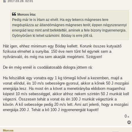
H
2017.03.28. 02:01
o
z
z
Morcos írta:
á
s
Pedig már le is írtam az elvét. Ha egy tekercs mágneses tere
z
megduplázza az állandómágnes mágneses terét, éppen négyszerannyi
ó
l
energiád lesz mint amit befektettél, aminek a fele bizony ingyenenergia.
á
Gyönyörűen ki lehet számolni. Bóday is erre jött rá.
s
Hát igen, ehhez minimum egy Bóday kellett. Korunk összes kutyaütő
fizikusa elmehet a sunyiba. 150 éve nem tűnt fel egynek sem a
nyilvánvaló, és még ma sem akarják megérteni. Szégyen!
De én még ennél is csodálatosabb dologra jöttem rá:
Ha felszállok egy vonatra egy 1 kg tömegű kővel a kezemben, majd a
vonat elindul, és 10 m/s sebességre gyorsul, akkor a kőnek 50 J mozgási
energiája lesz. Ha most én a követ a menetirányba eldobom magamhoz
képest 10 m/s sebességgel, akkor ahhoz nekem szintén 50 J munkát kell
végezni. Összesen tehát a vonat és én 100 J munkát végeztünk a
kövön. A kő sebessége pedig 20 m/s lett. Ami azt jelenti, hogy a mozgási
energiája 200 J. Tehát a kő 100 J ingyenenergiát kapott!
0
x
Morcos