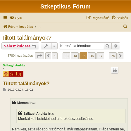
Szkeptikus Fórum
GyIK
Regisztráció
Belépés
K
Fórum kezdőlap
e
Tiltott találmányok?
r
Keresés
Részlet
Válasz küldése
e
s
Oldal:
35
/
76
1
33
34
35
36
37
76
Előző
Köv
3780 hozzászólás
…
…
é
Szilágyi András
s
*
Tiltott találmányok?
H
2017.03.24. 16:02
o
z
z
Morcos írta:
á
s
z
Szilágyi András írta:
ó
l
Munkát kell befektetned a terek összeadásához.
á
s
Nem kell, ezt a régebbi trafómonál már kitapasztaltam. Hiába tettem be,