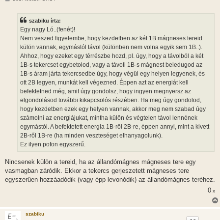
o
z
z
szabiku írta:
á
s
Egy nagy Ló..(fenét)!
z
Nem veszed figyelembe, hogy kezdetben az két 1B mágneses tereid
ó
l
külön vannak, egymástól távol (különben nem volna egyik sem 1B..).
á
Ahhoz, hogy ezeket egy térrészbe hozd, pl. úgy, hogy a távolból a két
s
1B-s tekercset egybetolod, vagy a távoli 1B-s mágnest beledugod az
1B-s áram járta tekercsedbe úgy, hogy végül egy helyen legyenek, és
ott 2B legyen, munkát kell végezned. Éppen azt az energiát kell
befektetned még, amit úgy gondolsz, hogy ingyen megnyersz az
elgondolásod további kikapcsolós részében. Ha meg úgy gondolod,
hogy kezdetben ezek egy helyen vannak, akkor meg nem szabad úgy
számolni az energiájukat, mintha külön és végtelen távol lennének
egymástól. A befektetett energia 1B-ről 2B-re, éppen annyi, mint a kivett
2B-ről 1B-re (ha minden veszteséget elhanyagolunk).
Ez ilyen pofon egyszerű.
Nincsenek külön a tereid, ha az állandómágnes mágneses tere egy
vasmagban záródik. Ekkor a tekercs gerjeszetett mágneses tere
egyszerűen hozzáadódik (vagy épp levonódik) az állandómágnes teréhez.
0
x
szabiku