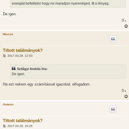
energiát befektetni hogy ne maradjon nyereséged. Itt a lényeg.
De igen.
0
x
Morcos
Tiltott találmányok?
H
2017.03.28. 12:53
o
z
z
Szilágyi András írta:
á
s
De igen.
z
ó
l
Ha ezt nekem egy számítással igazolod, elfogadom.
á
0
s
x
Antares
Tiltott találmányok?
H
2017.03.28. 16:25