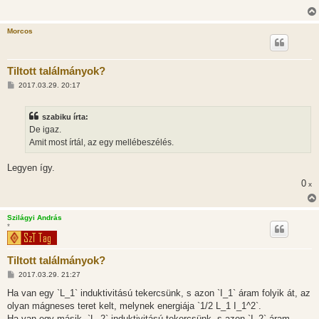
ó
l
á
Morcos
s
Tiltott találmányok?
H
2017.03.29. 20:17
o
z
z
szabiku írta:
á
s
De igaz.
z
Amit most írtál, az egy mellébeszélés.
ó
l
á
Legyen így.
s
0
x
Szilágyi András
*
Tiltott találmányok?
H
2017.03.29. 21:27
o
z
Ha van egy `L_1` induktivitású tekercsünk, s azon `I_1` áram folyik át, az
z
olyan mágneses teret kelt, melynek energiája `1/2 L_1 I_1^2`.
á
s
Ha van egy másik, `L_2` induktivitású tekercsünk, s azon `I_2` áram