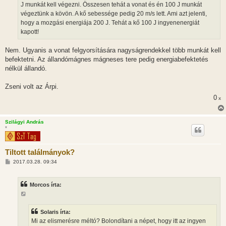
J munkát kell végezni. Összesen tehát a vonat és én 100 J munkát
végeztünk a kövön. A kő sebessége pedig 20 m/s lett. Ami azt jelenti,
hogy a mozgási energiája 200 J. Tehát a kő 100 J ingyenenergiát
kapott!
Nem. Ugyanis a vonat felgyorsítására nagyságrendekkel több munkát kell
befektetni. Az állandómágnes mágneses tere pedig energiabefektetés
nélkül állandó.
Zseni volt az Árpi.
0
x
Szilágyi András
*
Tiltott találmányok?
H
2017.03.28. 09:34
o
z
z
Morcos írta:
á
s
z
ó
l
Solaris írta:
á
Mi az elismerésre méltó? Bolondítani a népet, hogy itt az ingyen
s