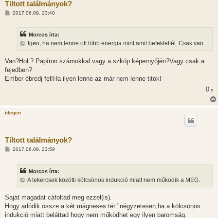
Tiltott találmányok?
H
2017.06.09. 23:40
o
z
z
Morcos írta:
á
s
Igen, ha nem lenne ott több energia mint amit befektettél. Csak van.
z
ó
l
Van?Hol ? Papíron számokkal vagy a szkóp képernyőjén?Vagy csak a
á
fejedben?
s
Ember ébredj fel!Ha ilyen lenne az már nem lenne titok!
0
x
idegen
Tiltott találmányok?
H
2017.06.09. 23:59
o
z
z
Morcos írta:
á
s
A tekercsek közötti kölcsönös indukció miatt nem működik a MEG.
z
ó
l
Saját magadat cáfoltad meg ezzel(is).
á
Hogy adódik össze a két mágneses tér "négyzetesen,ha a kölcsönös
s
indukció miatt beláttad hogy nem működhet egy ilyen baromság.