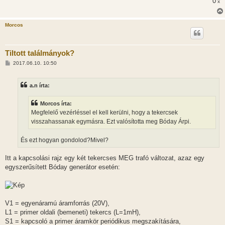
0
x
Morcos
Tiltott találmányok?
H
2017.06.10. 10:50
o
z
z
a.n írta:
á
s
z
Morcos írta:
ó
l
Megfelelő vezérléssel el kell kerülni, hogy a tekercsek
á
visszahassanak egymásra. Ezt valósította meg Bóday Árpi.
s
És ezt hogyan gondolod?Mivel?
Itt a kapcsolási rajz egy két tekercses MEG trafó változat, azaz egy
egyszerűsített Bóday generátor esetén:
V1 = egyenáramú áramforrás (20V),
L1 = primer oldali (bemeneti) tekercs (L=1mH),
S1 = kapcsoló a primer áramkör periódikus megszakítására,