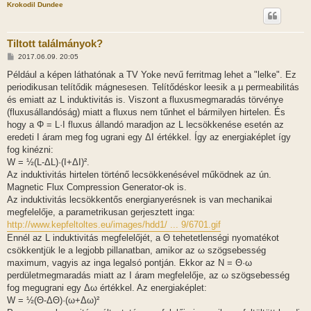
Krokodil Dundee
Tiltott találmányok?
H
2017.06.09. 20:05
o
z
Például a képen láthatónak a TV Yoke nevű ferritmag lehet a "lelke". Ez
z
periodikusan telítődik mágnesesen. Telítődéskor leesik a µ permeabilitás
á
s
és emiatt az L induktivitás is. Viszont a fluxusmegmaradás törvénye
z
(fluxusállandóság) miatt a fluxus nem tűnhet el bármilyen hirtelen. És
ó
l
hogy a Φ = L·I fluxus állandó maradjon az L lecsökkenése esetén az
á
eredeti I áram meg fog ugrani egy ΔI értékkel. Így az energiaképlet így
s
fog kinézni:
W = ½(L-ΔL)·(I+ΔI)².
Az induktivitás hirtelen történő lecsökkenésével működnek az ún.
Magnetic Flux Compression Generator-ok is.
Az induktivitás lecsökkentős energianyerésnek is van mechanikai
megfelelője, a parametrikusan gerjesztett inga:
http://www.kepfeltoltes.eu/images/hdd1/ ... 9/6701.gif
Ennél az L induktivitás megfelelőjét, a Θ tehetetlenségi nyomatékot
csökkentjük le a legjobb pillanatban, amikor az ω szögsebesség
maximum, vagyis az inga legalsó pontján. Ekkor az N = Θ·ω
perdületmegmaradás miatt az I áram megfelelője, az ω szögsebesség
fog megugrani egy Δω értékkel. Az energiaképlet:
W = ½(Θ-ΔΘ)·(ω+Δω)²