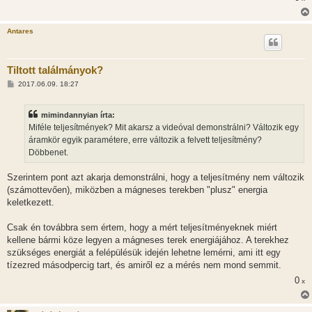
Antares
Tiltott találmányok?
H
2017.06.09. 18:27
o
z
z
mimindannyian írta:
á
s
Miféle teljesítmények? Mit akarsz a videóval demonstrálni? Változik egy
z
áramkör egyik paramétere, erre változik a felvett teljesítmény?
ó
l
Döbbenet.
á
s
Szerintem pont azt akarja demonstrálni, hogy a teljesítmény nem változik
(számottevően), miközben a mágneses terekben "plusz" energia
keletkezett.
Csak én továbbra sem értem, hogy a mért teljesítményeknek miért
kellene bármi köze legyen a mágneses terek energiájához. A terekhez
szükséges energiát a felépülésük idején lehetne lemérni, ami itt egy
tízezred másodpercig tart, és amiről ez a mérés nem mond semmit.
0
x