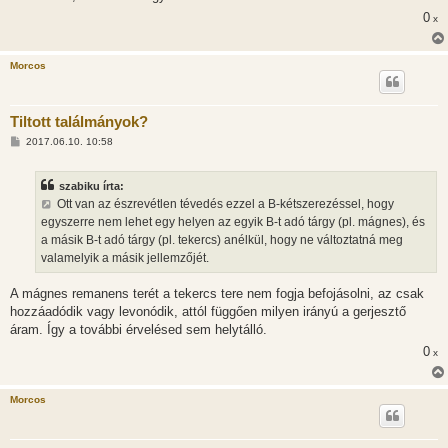
0
x
Morcos
Tiltott találmányok?
H
2017.06.10. 10:58
o
z
z
szabiku írta:
á
s
Ott van az észrevétlen tévedés ezzel a B-kétszerezéssel, hogy
z
egyszerre nem lehet egy helyen az egyik B-t adó tárgy (pl. mágnes), és
ó
l
a másik B-t adó tárgy (pl. tekercs) anélkül, hogy ne változtatná meg
á
valamelyik a másik jellemzőjét.
s
A mágnes remanens terét a tekercs tere nem fogja befojásolni, az csak
hozzáadódik vagy levonódik, attól függően milyen irányú a gerjesztő
áram. Így a további érvelésed sem helytálló.
0
x
Morcos