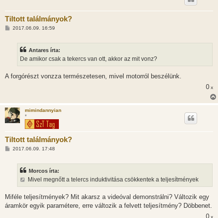
Tiltott találmányok?
H
2017.06.09. 16:59
o
z
z
Antares írta:
á
s
De amikor csak a tekercs van ott, akkor az mit vonz?
z
ó
l
A forgórészt vonzza természetesen, mivel motorról beszélünk.
á
0
s
x
mimindannyian
*
Tiltott találmányok?
H
2017.06.09. 17:48
o
z
z
Morcos írta:
á
s
Mivel megnőtt a telercs induktivitása csökkentek a teljesítmények
z
ó
l
Miféle teljesítmények? Mit akarsz a videóval demonstrálni? Változik egy
á
áramkör egyik paramétere, erre változik a felvett teljesítmény? Döbbenet.
s
0
x