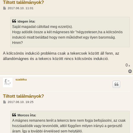
Tiltott találmányok?
H
2017.06.10. 11:01
o
z
z
idegen írta:
á
s
Saját magadat cáfoltad meg ezzel(is).
z
Hogy adódik össze a két mágneses tér "négyzetesen,ha a kölcsönös
ó
l
indukció miatt beláttad hogy nem működhet egy ilyen baromság.
á
Hmm?
s
A kölcsönös indukció probléma csak a tekercsek között áll fenn, az
állandómágnes és a tekercs között nincs kölcsönös indukció.
0
x
szabiku
Tiltott találmányok?
H
2017.06.10. 19:25
o
z
z
Morcos írta:
á
s
A mágnes remanens terét a tekercs tere nem fogja befojásolni, az csak
z
hozzáadódik vagy levonódik, attól függően milyen irányú a gerjesztő
ó
l
áram. Így a további érvelésed sem helytálló.