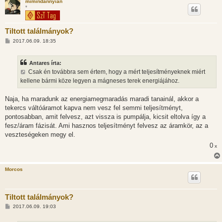
mimindannyian
*
Tiltott találmányok?
H
2017.06.09. 18:35
o
z
z
Antares írta:
á
s
Csak én továbbra sem értem, hogy a mért teljesítményeknek miért
z
kellene bármi köze legyen a mágneses terek energiájához.
ó
l
á
Naja, ha maradunk az energiamegmaradás maradi tanainál, akkor a
s
tekercs váltóáramot kapva nem vesz fel semmi teljesítményt,
pontosabban, amit felvesz, azt vissza is pumpálja, kicsit eltolva így a
fesz/áram fázisát. Ami hasznos teljesítményt felvesz az áramkör, az a
veszteségeken megy el.
0
x
Morcos
Tiltott találmányok?
H
2017.06.09. 19:03
o
z