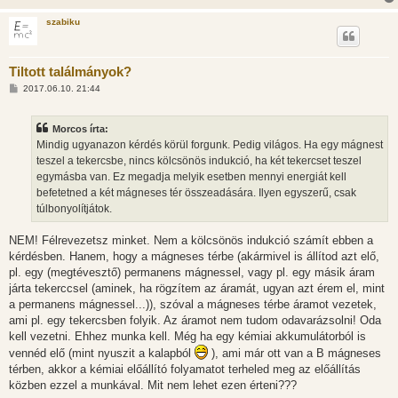
szabiku
Tiltott találmányok?
H
2017.06.10. 21:44
o
z
z
Morcos írta:
á
s
Mindig ugyanazon kérdés körül forgunk. Pedig világos. Ha egy mágnest
z
teszel a tekercsbe, nincs kölcsönös indukció, ha két tekercset teszel
ó
l
egymásba van. Ez megadja melyik esetben mennyi energiát kell
á
befetetned a két mágneses tér összeadására. Ilyen egyszerű, csak
s
túlbonyolítjátok.
NEM! Félrevezetsz minket. Nem a kölcsönös indukció számít ebben a
kérdésben. Hanem, hogy a mágneses térbe (akármivel is állítod azt elő,
pl. egy (megtévesztő) permanens mágnessel, vagy pl. egy másik áram
járta tekerccsel (aminek, ha rögzítem az áramát, ugyan azt érem el, mint
a permanens mágnessel...)), szóval a mágneses térbe áramot vezetek,
ami pl. egy tekercsben folyik. Az áramot nem tudom odavarázsolni! Oda
kell vezetni. Ehhez munka kell. Még ha egy kémiai akkumulátorból is
vennéd elő (mint nyuszit a kalapból
), ami már ott van a B mágneses
térben, akkor a kémiai előállító folyamatot terheled meg az előállítás
közben ezzel a munkával. Mit nem lehet ezen érteni???