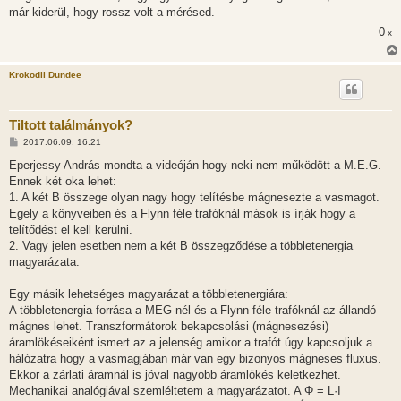
á
már kiderül, hogy rossz volt a mérésed.
s
0
x
Krokodil Dundee
Tiltott találmányok?
H
2017.06.09. 16:21
o
z
Eperjessy András mondta a videóján hogy neki nem működött a M.E.G.
z
Ennek két oka lehet:
á
s
1. A két B összege olyan nagy hogy telítésbe mágnesezte a vasmagot.
z
Egely a könyveiben és a Flynn féle trafóknál mások is írják hogy a
ó
l
telítődést el kell kerülni.
á
2. Vagy jelen esetben nem a két B összegződése a többletenergia
s
magyarázata.
Egy másik lehetséges magyarázat a többletenergiára:
A többletenergia forrása a MEG-nél és a Flynn féle trafóknál az állandó
mágnes lehet. Transzformátorok bekapcsolási (mágnesezési)
áramlökéseiként ismert az a jelenség amikor a trafót úgy kapcsoljuk a
hálózatra hogy a vasmagjában már van egy bizonyos mágneses fluxus.
Ekkor a zárlati áramnál is jóval nagyobb áramlökés keletkezhet.
Mechanikai analógiával szemléltetem a magyarázatot. A Φ = L·I