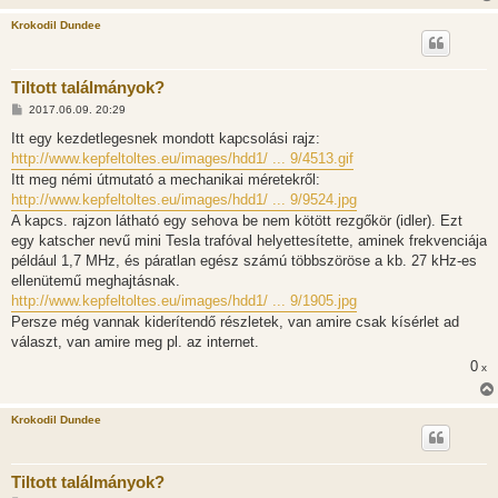
Krokodil Dundee
Tiltott találmányok?
H
2017.06.09. 20:29
o
z
Itt egy kezdetlegesnek mondott kapcsolási rajz:
z
http://www.kepfeltoltes.eu/images/hdd1/ ... 9/4513.gif
á
s
Itt meg némi útmutató a mechanikai méretekről:
z
http://www.kepfeltoltes.eu/images/hdd1/ ... 9/9524.jpg
ó
l
A kapcs. rajzon látható egy sehova be nem kötött rezgőkör (idler). Ezt
á
egy katscher nevű mini Tesla trafóval helyettesítette, aminek frekvenciája
s
például 1,7 MHz, és páratlan egész számú többszöröse a kb. 27 kHz-es
ellenütemű meghajtásnak.
http://www.kepfeltoltes.eu/images/hdd1/ ... 9/1905.jpg
Persze még vannak kiderítendő részletek, van amire csak kísérlet ad
választ, van amire meg pl. az internet.
0
x
Krokodil Dundee
Tiltott találmányok?