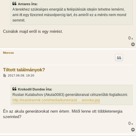
z
Antares írta:
á
s
A terekhez szükséges energiát a felépülésük idején lehetne lemérni,
z
ami itt egy tízezred másodpercig tart, és amiről ez a mérés nem mond
ó
l
semmit.
á
s
Csinálok majd erről is egy mérést.
0
x
Morcos
Tiltott találmányok?
H
2017.06.09. 19:20
o
z
z
Krokodil Dundee írta:
á
s
Ruslan Kulabuhov (Akula0083) generátoraival célszerűbb foglalkozni.
z
http://realstrannik.com/media/kunena/at ... anovka.jpg
ó
l
á
Én az akula generátorokat nem értem. Mitől lenne ott többletenergia
s
szerinted?
0
x