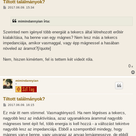
Tiltott találmányok?
H
2017.06.09. 15:34
o
z
z
mimindannyian írta:
á
s
z
Szerinted nem igényel több energiát a tekercs által létrehozott erőtér
ó
l
kialakítása, ha benne van egy mágnes? Nem lesz más a tekercs
á
impedanciája, amikor vasmaggal, vagy épp mágnessel a hasában
s
növeled az áramot?[/quote]
Nem, hiszen kimértem, fel is tettem két videót róla.
0
x
mimindannyian
*
Tiltott találmányok?
H
2017.06.09. 16:15
o
z
Ez már itt nem stimmel. Vasmagtényező. Ha nem légréses a tekercs,
z
nagyobb lesz az induktivitása, azaz ugyanakkora árammal nagyobb
á
s
mágneses teret épít fel, több energia is kell hozzá - a változást tekintve
z
nagyobb lesz az impedanciája. Ebből a szempontból mindegy, hogy
ó
l
mágnes van-e benne, vagy ugyanaz az anyag lemágnesezve, de ebből