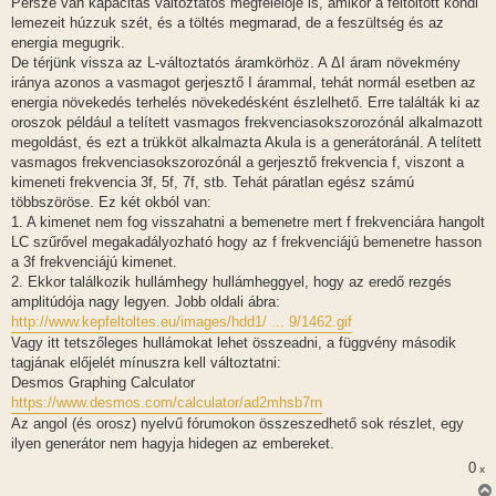
Persze van kapacitás változtatós megfelelője is, amikor a feltöltött kondi
lemezeit húzzuk szét, és a töltés megmarad, de a feszültség és az
energia megugrik.
De térjünk vissza az L-változtatós áramkörhöz. A ΔI áram növekmény
iránya azonos a vasmagot gerjesztő I árammal, tehát normál esetben az
energia növekedés terhelés növekedésként észlelhető. Erre találták ki az
oroszok például a telített vasmagos frekvenciasokszorozónál alkalmazott
megoldást, és ezt a trükköt alkalmazta Akula is a generátoránál. A telített
vasmagos frekvenciasokszorozónál a gerjesztő frekvencia f, viszont a
kimeneti frekvencia 3f, 5f, 7f, stb. Tehát páratlan egész számú
többszöröse. Ez két okból van:
1. A kimenet nem fog visszahatni a bemenetre mert f frekvenciára hangolt
LC szűrővel megakadályozható hogy az f frekvenciájú bemenetre hasson
a 3f frekvenciájú kimenet.
2. Ekkor találkozik hullámhegy hullámheggyel, hogy az eredő rezgés
amplitúdója nagy legyen. Jobb oldali ábra:
http://www.kepfeltoltes.eu/images/hdd1/ ... 9/1462.gif
Vagy itt tetszőleges hullámokat lehet összeadni, a függvény második
tagjának előjelét mínuszra kell változtatni:
Desmos Graphing Calculator
https://www.desmos.com/calculator/ad2mhsb7rn
Az angol (és orosz) nyelvű fórumokon összeszedhető sok részlet, egy
ilyen generátor nem hagyja hidegen az embereket.
0
x