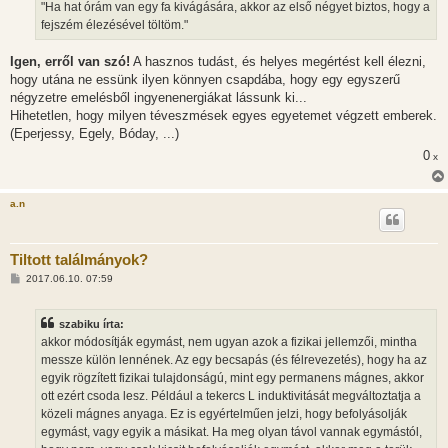
"Ha hat órám van egy fa kivágására, akkor az első négyet biztos, hogy a
fejszém élezésével töltöm."
Igen, erről van szó!
A hasznos tudást, és helyes megértést kell élezni,
hogy utána ne essünk ilyen könnyen csapdába, hogy egy egyszerű
négyzetre emelésből ingyenenergiákat lássunk ki...
Hihetetlen, hogy milyen téveszmések egyes egyetemet végzett emberek.
(Eperjessy, Egely, Bóday, ...)
0
x
a.n
Tiltott találmányok?
H
2017.06.10. 07:59
o
z
z
szabiku írta:
á
s
akkor módosítják egymást, nem ugyan azok a fizikai jellemzői, mintha
z
messze külön lennének. Az egy becsapás (és félrevezetés), hogy ha az
ó
l
egyik rögzített fizikai tulajdonságú, mint egy permanens mágnes, akkor
á
ott ezért csoda lesz. Például a tekercs L induktivitását megváltoztatja a
s
közeli mágnes anyaga. Ez is egyértelműen jelzi, hogy befolyásolják
egymást, vagy egyik a másikat. Ha meg olyan távol vannak egymástól,