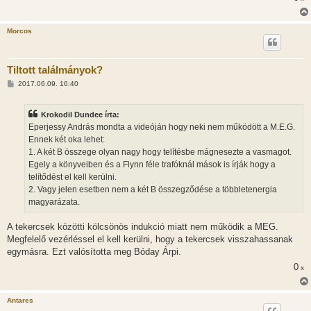
Morcos
Tiltott találmányok?
H
2017.06.09. 16:40
o
z
z
Krokodil Dundee írta:
á
s
Eperjessy András mondta a videóján hogy neki nem működött a M.E.G.
z
Ennek két oka lehet:
ó
l
1. A két B összege olyan nagy hogy telítésbe mágnesezte a vasmagot.
á
Egely a könyveiben és a Flynn féle trafóknál mások is írják hogy a
s
telítődést el kell kerülni.
2. Vagy jelen esetben nem a két B összegződése a többletenergia
magyarázata.
A tekercsek közötti kölcsönös indukció miatt nem működik a MEG.
Megfelelő vezérléssel el kell kerülni, hogy a tekercsek visszahassanak
egymásra. Ezt valósította meg Bóday Árpi.
0
x
Antares