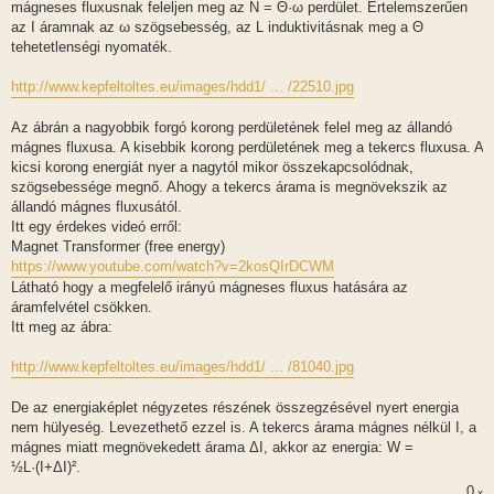
mágneses fluxusnak feleljen meg az N = Θ·ω perdület. Értelemszerűen
az I áramnak az ω szögsebesség, az L induktivitásnak meg a Θ
tehetetlenségi nyomaték.
http://www.kepfeltoltes.eu/images/hdd1/ ... /22510.jpg
Az ábrán a nagyobbik forgó korong perdületének felel meg az állandó
mágnes fluxusa. A kisebbik korong perdületének meg a tekercs fluxusa. A
kicsi korong energiát nyer a nagytól mikor összekapcsolódnak,
szögsebessége megnő. Ahogy a tekercs árama is megnövekszik az
állandó mágnes fluxusától.
Itt egy érdekes videó erről:
Magnet Transformer (free energy)
https://www.youtube.com/watch?v=2kosQIrDCWM
Látható hogy a megfelelő irányú mágneses fluxus hatására az
áramfelvétel csökken.
Itt meg az ábra:
http://www.kepfeltoltes.eu/images/hdd1/ ... /81040.jpg
De az energiaképlet négyzetes részének összegzésével nyert energia
nem hülyeség. Levezethető ezzel is. A tekercs árama mágnes nélkül I, a
mágnes miatt megnövekedett árama ΔI, akkor az energia: W =
½L·(I+ΔI)².
0
x