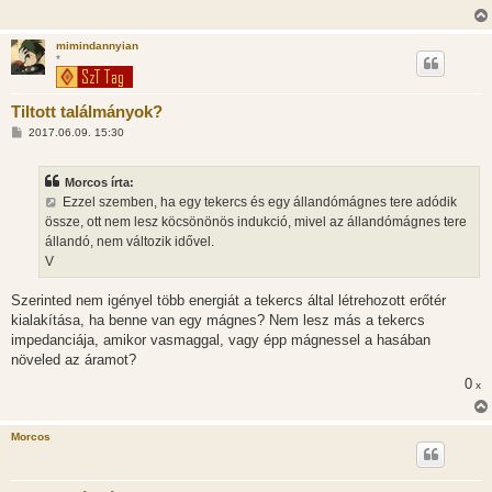
mimindannyian
*
Tiltott találmányok?
H
2017.06.09. 15:30
o
z
z
Morcos írta:
á
s
Ezzel szemben, ha egy tekercs és egy állandómágnes tere adódik
z
össze, ott nem lesz köcsönönös indukció, mivel az állandómágnes tere
ó
l
állandó, nem változik idővel.
á
V
s
Szerinted nem igényel több energiát a tekercs által létrehozott erőtér
kialakítása, ha benne van egy mágnes? Nem lesz más a tekercs
impedanciája, amikor vasmaggal, vagy épp mágnessel a hasában
növeled az áramot?
0
x
Morcos