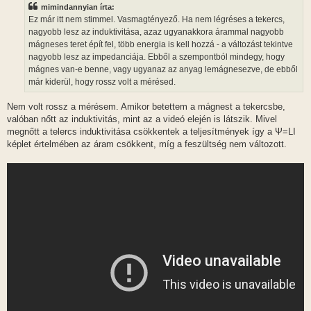
z
mimindannyian írta:
á
s
Ez már itt nem stimmel. Vasmagtényező. Ha nem légréses a tekercs,
z
nagyobb lesz az induktivitása, azaz ugyanakkora árammal nagyobb
ó
l
mágneses teret épít fel, több energia is kell hozzá - a változást tekintve
á
nagyobb lesz az impedanciája. Ebből a szempontból mindegy, hogy
s
mágnes van-e benne, vagy ugyanaz az anyag lemágnesezve, de ebből
már kiderül, hogy rossz volt a mérésed.
Nem volt rossz a mérésem. Amikor betettem a mágnest a tekercsbe,
valóban nőtt az induktivitás, mint az a videó elején is látszik. Mivel
megnőtt a telercs induktivitása csökkentek a teljesítmények így a Ψ=LI
képlet értelmében az áram csökkent, míg a feszültség nem változott.