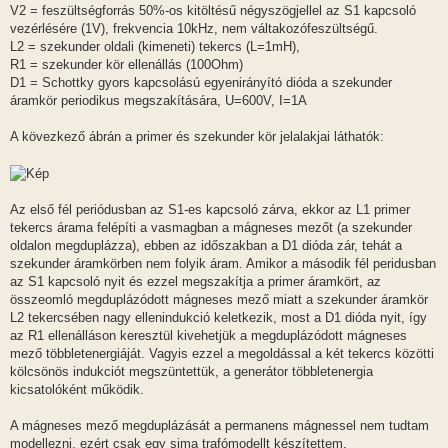
V2 = feszültségforrás 50%-os kitöltésű négyszögjellel az S1 kapcsoló
vezérlésére (1V), frekvencia 10kHz, nem váltakozófeszültségű.
L2 = szekunder oldali (kimeneti) tekercs (L=1mH),
R1 = szekunder kör ellenállás (100Ohm)
D1 = Schottky gyors kapcsolású egyenirányító dióda a szekunder
áramkör periodikus megszakítására, U=600V, I=1A
A kövezkező ábrán a primer és szekunder kör jelalakjai láthatók:
Az első fél periódusban az S1-es kapcsoló zárva, ekkor az L1 primer
tekercs árama felépíti a vasmagban a mágneses mezőt (a szekunder
oldalon megduplázza), ebben az időszakban a D1 dióda zár, tehát a
szekunder áramkörben nem folyik áram. Amikor a második fél peridusban
az S1 kapcsoló nyit és ezzel megszakítja a primer áramkört, az
összeomló megduplázódott mágneses mező miatt a szekunder áramkör
L2 tekercsében nagy ellenindukció keletkezik, most a D1 dióda nyit, így
az R1 ellenálláson keresztül kivehetjük a megduplázódott mágneses
mező többletenergiáját. Vagyis ezzel a megoldással a két tekercs közötti
kölcsönös indukciót megszüntettük, a generátor többletenergia
kicsatolóként működik.
A mágneses mező megduplázását a permanens mágnessel nem tudtam
modellezni, ezért csak egy sima trafómodellt készítettem.