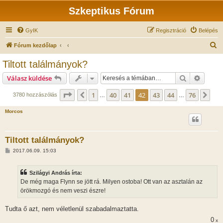
Szkeptikus Fórum
GyIK
Regisztráció
Belépés
K
Fórum kezdőlap
e
Tiltott találmányok?
r
Keresés
Részlet
Válasz küldése
e
s
Oldal:
42
/
76
1
40
41
42
43
44
76
Előző
Köv
3780 hozzászólás
…
…
é
Morcos
s
Tiltott találmányok?
H
2017.06.09. 15:03
o
z
z
Szilágyi András írta:
á
s
De még maga Flynn se jött rá. Milyen ostoba! Ott van az asztalán az
z
örökmozgó és nem veszi észre!
ó
l
á
Tudta ő azt, nem véletlenül szabadalmaztatta.
s
0
x