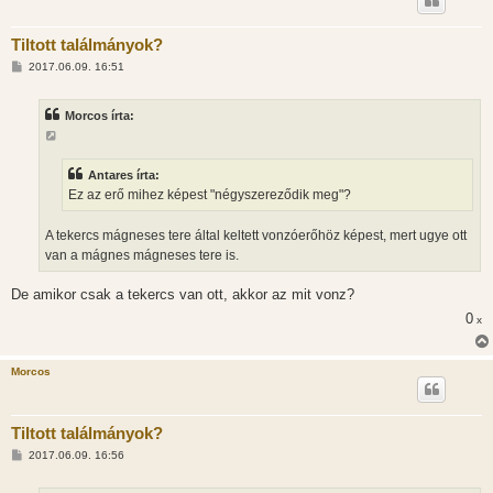
Tiltott találmányok?
H
2017.06.09. 16:51
o
z
z
Morcos írta:
á
s
z
ó
l
Antares írta:
á
Ez az erő mihez képest "négyszereződik meg"?
s
A tekercs mágneses tere által keltett vonzóerőhöz képest, mert ugye ott
van a mágnes mágneses tere is.
De amikor csak a tekercs van ott, akkor az mit vonz?
0
x
Morcos
Tiltott találmányok?
H
2017.06.09. 16:56
o
z