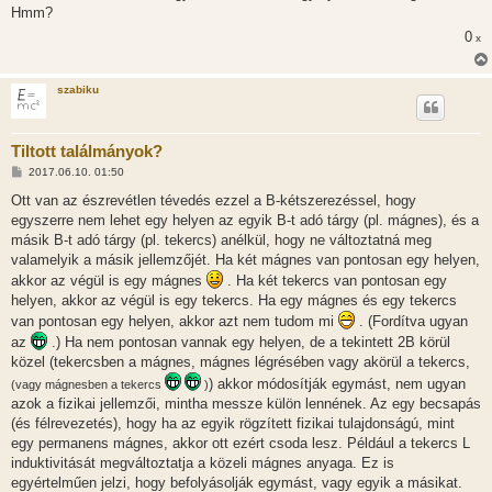
Hmm?
0
x
szabiku
Tiltott találmányok?
H
2017.06.10. 01:50
o
z
Ott van az észrevétlen tévedés ezzel a B-kétszerezéssel, hogy
z
egyszerre nem lehet egy helyen az egyik B-t adó tárgy (pl. mágnes), és a
á
s
másik B-t adó tárgy (pl. tekercs) anélkül, hogy ne változtatná meg
z
valamelyik a másik jellemzőjét. Ha két mágnes van pontosan egy helyen,
ó
l
akkor az végül is egy mágnes
. Ha két tekercs van pontosan egy
á
helyen, akkor az végül is egy tekercs. Ha egy mágnes és egy tekercs
s
van pontosan egy helyen, akkor azt nem tudom mi
. (Fordítva ugyan
az
.) Ha nem pontosan vannak egy helyen, de a tekintett 2B körül
közel (tekercsben a mágnes, mágnes légrésében vagy akörül a tekercs,
) akkor módosítják egymást, nem ugyan
(vagy mágnesben a tekercs
)
azok a fizikai jellemzői, mintha messze külön lennének. Az egy becsapás
(és félrevezetés), hogy ha az egyik rögzített fizikai tulajdonságú, mint
egy permanens mágnes, akkor ott ezért csoda lesz. Például a tekercs L
induktivitását megváltoztatja a közeli mágnes anyaga. Ez is
egyértelműen jelzi, hogy befolyásolják egymást, vagy egyik a másikat.