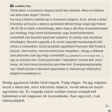
z
z
szabiku írta:
á
s
Tehát akkor a remanens mágnes belső tere állandó. Akkor mi értelme
z
van tekercsbe dugni? Semmi.
ó
l
Ha meg a tekercs mellett van a remanens mágnes, és pl. annak a külső
á
B teréhez ad hozzá a tekercs apránként dB-ket (hogy végül egy helyen
s
1B-ről 2B-re nőjön a térerősség), akkor meg a dB-khez dI áramelemeket
(az mindegy, hogy elemi köráramokat, vagy áram(ív)elemeket,
melyekből zárt áramkör épül) kell odavinni. Ez pedig csak munkával
lehetséges. Mennél nagyobb a B, annál nagyobb munkavégzés kell
ehhez a művelethez. Ezzel kezdődik egyébként Feynman Mai Fizika 6.
könyve. Nem tudom, mit nem lehet ezen megérteni.. Ahogy a töltések
sem jelennek csak úgy meg a semmiből (
),
a párkeltéshez is energia kell...
úgy az áramok sem. Ezek potenciálra "rakásához" munka kell, nincs
mese, ezt nem lehet okoskodva sem kikerülni. Energiamegmaradás
van. Ebből jönnek a Maxwell-egyenletek is. Hamarosan elkészült a
beígért levezetésem is.
Mindig ugyanazon kérdés körül forgunk. Pedig világos. Ha egy mágnest
teszel a tekercsbe, nincs kölcsönös indukció, ha két tekercset teszel
egymásba van. Ez megadja melyik esetben mennyi energiát kell
befetetned a két mágneses tér összeadására. Ilyen egyszerű, csak
túlbonyolítjátok.
0
x