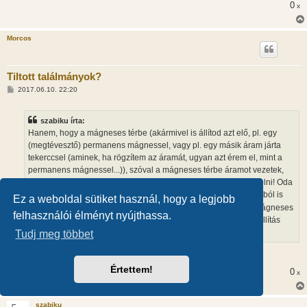
0
x
Morcos
Tiltott találmányok?
H
2017.06.10. 22:20
o
z
z
szabiku írta:
á
s
Hanem, hogy a mágneses térbe (akármivel is állítod azt elő, pl. egy
z
(megtévesztő) permanens mágnessel, vagy pl. egy másik áram járta
ó
l
tekerccsel (aminek, ha rögzítem az áramát, ugyan azt érem el, mint a
á
permanens mágnessel...)), szóval a mágneses térbe áramot vezetek,
s
ami pl. egy tekercsben folyik. Az áramot nem tudom odavarázsolni! Oda
kell vezetni. Ehhez munka kell. Még ha egy kémiai akkumulátorból is
Ez a weboldal sütiket használ, hogy a legjobb
vennéd elő (mint nyuszit a kalapból
), ami már ott van a B mágneses
felhasználói élményt nyújthassa.
térben, akkor a kémiai előállító folyamatot terheled meg az előállítás
közben ezzel a munkával. Mit nem lehet ezen érteni???
Tudj meg többet
Mindjárt beteszek erről egy szimulációt.
Értettem!
0
x
szabiku