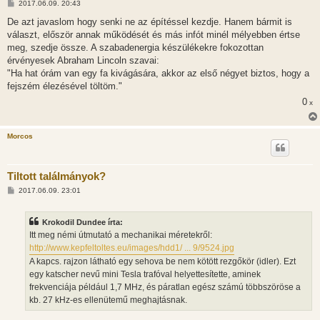
H
2017.06.09. 20:43
o
z
De azt javaslom hogy senki ne az építéssel kezdje. Hanem bármit is
z
választ, először annak működését és más infót minél mélyebben értse
á
s
meg, szedje össze. A szabadenergia készülékekre fokozottan
z
érvényesek Abraham Lincoln szavai:
ó
l
"Ha hat órám van egy fa kivágására, akkor az első négyet biztos, hogy a
á
fejszém élezésével töltöm."
s
0
x
Morcos
Tiltott találmányok?
H
2017.06.09. 23:01
o
z
z
Krokodil Dundee írta:
á
s
Itt meg némi útmutató a mechanikai méretekről:
z
http://www.kepfeltoltes.eu/images/hdd1/ ... 9/9524.jpg
ó
l
A kapcs. rajzon látható egy sehova be nem kötött rezgőkör (idler). Ezt
á
egy katscher nevű mini Tesla trafóval helyettesítette, aminek
s
frekvenciája például 1,7 MHz, és páratlan egész számú többszöröse a
kb. 27 kHz-es ellenütemű meghajtásnak.