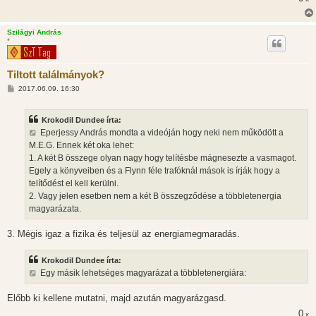
Szilágyi András
*
Tiltott találmányok?
H
2017.06.09. 16:30
o
z
z
Krokodil Dundee írta:
á
s
Eperjessy András mondta a videóján hogy neki nem működött a
z
M.E.G. Ennek két oka lehet:
ó
l
1. A két B összege olyan nagy hogy telítésbe mágnesezte a vasmagot.
á
Egely a könyveiben és a Flynn féle trafóknál mások is írják hogy a
s
telítődést el kell kerülni.
2. Vagy jelen esetben nem a két B összegződése a többletenergia
magyarázata.
3. Mégis igaz a fizika és teljesül az energiamegmaradás.
Krokodil Dundee írta:
Egy másik lehetséges magyarázat a többletenergiára:
Előbb ki kellene mutatni, majd azután magyarázgasd.
0
x