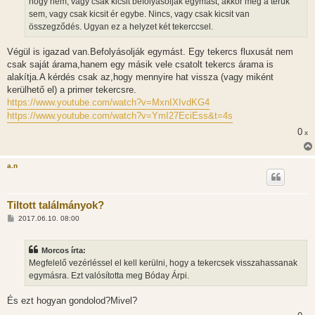
hogy nem, vagy csak kicsit befolyásolják egymást, akkor meg a terük
sem, vagy csak kicsit ér egybe. Nincs, vagy csak kicsit van
összegződés. Ugyan ez a helyzet két tekerccsel.
Végül is igazad van.Befolyásolják egymást. Egy tekercs fluxusát nem
csak saját árama,hanem egy másik vele csatolt tekercs árama is
alakítja.A kérdés csak az,hogy mennyire hat vissza (vagy miként
kerülhető el) a primer tekercsre.
https://www.youtube.com/watch?v=MxnIXIvdKG4
https://www.youtube.com/watch?v=YmI27EciEss&t=4s
0
x
a.n
Tiltott találmányok?
H
2017.06.10. 08:00
o
z
z
Morcos írta:
á
s
Megfelelő vezérléssel el kell kerülni, hogy a tekercsek visszahassanak
z
egymásra. Ezt valósította meg Bóday Árpi.
ó
l
á
És ezt hogyan gondolod?Mivel?
s