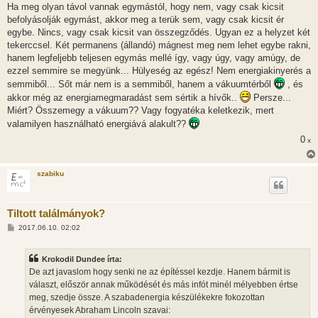
Ha meg olyan távol vannak egymástól, hogy nem, vagy csak kicsit
befolyásolják egymást, akkor meg a terük sem, vagy csak kicsit ér
egybe. Nincs, vagy csak kicsit van összegződés. Ugyan ez a helyzet két
tekerccsel. Két permanens (állandó) mágnest meg nem lehet egybe rakni,
hanem legfeljebb teljesen egymás mellé így, vagy úgy, vagy amúgy, de
ezzel semmire se megyünk... Hülyeség az egész! Nem energiakinyerés a
semmiből... Sőt már nem is a semmiből, hanem a vákuumtérből
, és
akkor még az energiamegmaradást sem sértik a hívők..
Persze...
Miért? Összemegy a vákuum?? Vagy fogyatéka keletkezik, mert
valamilyen használható energiává alakult??
0
x
szabiku
Tiltott találmányok?
H
2017.06.10. 02:02
o
z
z
Krokodil Dundee írta:
á
s
De azt javaslom hogy senki ne az építéssel kezdje. Hanem bármit is
z
választ, először annak működését és más infót minél mélyebben értse
ó
l
meg, szedje össze. A szabadenergia készülékekre fokozottan
á
érvényesek Abraham Lincoln szavai:
s