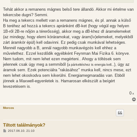
á
s
Tehát akkor a remanens mágnes belső tere állandó. Akkor mi értelme van
tekercsbe dugni? Semmi.
Ha meg a tekercs mellett van a remanens mágnes, és pl. annak a külső
B teréhez ad hozzá a tekercs apránként dB-ket (hogy végül egy helyen
1B-ről 2B-re nőjön a térerősség), akkor meg a dB-khez dI áramelemeket
(az mindegy, hogy elemi köráramokat, vagy áram(ív)elemeket, melyekből
zárt áramkör épül) kell odavinni. Ez pedig csak munkával lehetséges.
Mennél nagyobb a B, annál nagyobb munkavégzés kell ehhez a
művelethez. Ezzel kezdődik egyébként Feynman Mai Fizika 6. könyve.
Nem tudom, mit nem lehet ezen megérteni.. Ahogy a töltések sem
jelennek csak úgy meg a semmiből (
), úgy az
a párkeltéshez is energia kell...
áramok sem. Ezek potenciálra "rakásához" munka kell, nincs mese, ezt
nem lehet okoskodva sem kikerülni. Energiamegmaradás van. Ebből
jönnek a Maxwell-egyenletek is. Hamarosan elkészült a beígért
levezetésem is.
0
x
Morcos
Tiltott találmányok?
H
2017.06.10. 21:10
o