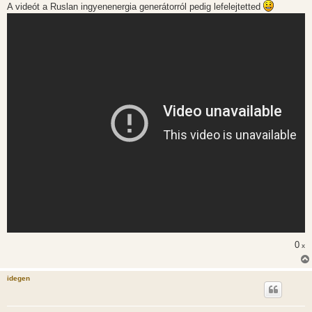
A videót a Ruslan ingyenenergia generátorról pedig lefelejtetted
0
x
idegen