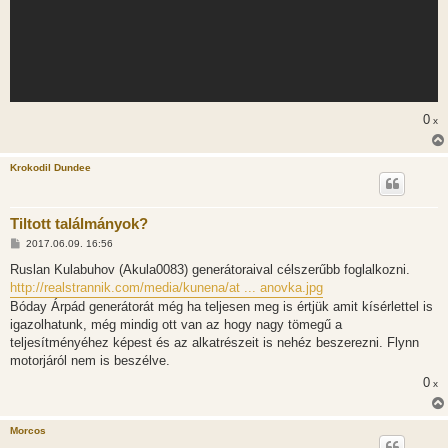
0
x
Krokodil Dundee
Tiltott találmányok?
H
2017.06.09. 16:56
o
z
Ruslan Kulabuhov (Akula0083) generátoraival célszerűbb foglalkozni.
z
http://realstrannik.com/media/kunena/at ... anovka.jpg
á
s
Bóday Árpád generátorát még ha teljesen meg is értjük amit kísérlettel is
z
igazolhatunk, még mindig ott van az hogy nagy tömegű a
ó
l
teljesítményéhez képest és az alkatrészeit is nehéz beszerezni. Flynn
á
motorjáról nem is beszélve.
s
0
x
Morcos