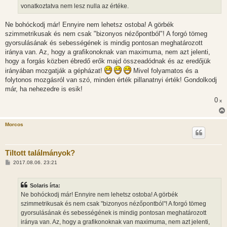
á
vonatkoztatva nem lesz nulla az értéke.
s
Ne bohóckodj már! Ennyire nem lehetsz ostoba! A görbék
szimmetrikusak és nem csak "bizonyos nézőpontból"! A forgó tömeg
gyorsulásának és sebességének is mindig pontosan meghatározott
iránya van. Az, hogy a grafikonoknak van maximuma, nem azt jelenti,
hogy a forgás közben ébredő erők majd összeadódnak és az eredőjük
irányában mozgatják a gépházat!
Mivel folyamatos és a
folytonos mozgásról van szó, minden érték pillanatnyi érték! Gondolkodj
már, ha nehezedre is esik!
0
x
Morcos
Tiltott találmányok?
H
2017.08.06. 23:21
o
z
z
Solaris írta:
á
s
Ne bohóckodj már! Ennyire nem lehetsz ostoba! A görbék
z
szimmetrikusak és nem csak "bizonyos nézőpontból"! A forgó tömeg
ó
l
gyorsulásának és sebességének is mindig pontosan meghatározott
á
iránya van. Az, hogy a grafikonoknak van maximuma, nem azt jelenti,
s