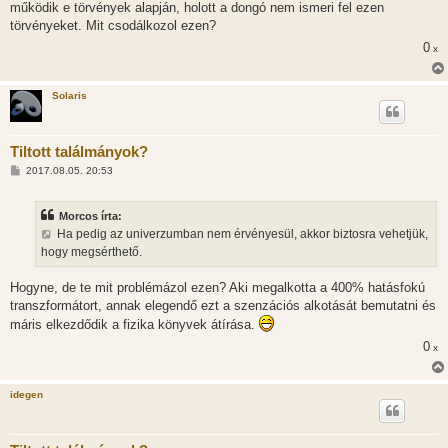
működik e törvények alapján, holott a dongó nem ismeri fel ezen
törvényeket. Mit csodálkozol ezen?
0
x
Solaris
Tiltott találmányok?
H
2017.08.05. 20:53
o
z
z
Morcos írta:
á
s
Ha pedig az univerzumban nem érvényesül, akkor biztosra vehetjük,
z
hogy megsérthető.
ó
l
á
Hogyne, de te mit problémázol ezen? Aki megalkotta a 400% hatásfokú
s
transzformátort, annak elegendő ezt a szenzációs alkotását bemutatni és
máris elkezdődik a fizika könyvek átírása.
0
x
idegen