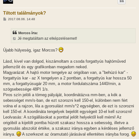
Tiltott találmányok?
H
2017.08.06. 14:48
o
z
z
Morcos írta:
á
s
Jé megtaláltam az elképzelésemet!
z
ó
l
Újabb hülyeség, igaz Morcos?
á
s
Lásd, kivel van dolgod, kiszámoltam a csoda forgattyús hajtóműved
jellemzőit és egy grafikonban megadom neked.
Magyarázat: A hajtó motor tengelye az origóban van, a "behúzó kar" -
forgattyús kar - az X tengelyen a 2 pontban, a forgattyús kar hossza 50
mm, a forgattyúsugár 20 mm, a motor fordulatszáma 1440/min, a
szögsebessége 48PI 1/s.
Piros szín jelöli a tömeg pályáját, koordinátázva mm-ben, a kék a
sebességet mm/s-ban, de ezt szorozni kell 150-el, különben nem fért
volna el a rajzon, lila a gyorsulást mm/s^2 egységben, de ezt is szorozni
kell 150-el. A koordináta tengelyek bejelölt egységeit 10-el kell szorozni!
Leolvasás: A szögállásokat a ponttal jelölt helyektől kell mérni! Az
origóból a kijelölt pontba húzott szakasz hossza a sebesség, illetve a
gyorsulás abszolút értéke, a szakasz iránya egyben a kérdéses jellemző
iránya.
A szerkezet az óramutató járásával ellentétes irányba forog.