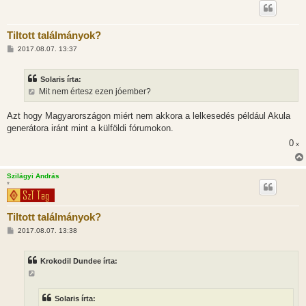
Tiltott találmányok?
H
2017.08.07. 13:37
o
z
z
Solaris írta:
á
s
Mit nem értesz ezen jóember?
z
ó
l
Azt hogy Magyarországon miért nem akkora a lelkesedés például Akula
á
generátora iránt mint a külföldi fórumokon.
s
0
x
Szilágyi András
*
Tiltott találmányok?
H
2017.08.07. 13:38
o
z
z
Krokodil Dundee írta:
á
s
z
ó
l
Solaris írta:
á