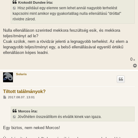
Krokodil Dundee írta:
á
s
Hisz például egy elemre sem lehet annál nagyobb terhelést
z
kapcsolni mint amikor egy gyakorlatilag nulla ellenállású "dróttal"
ó
l
rövidre zárod.
á
s
Nulla ellenálláson szerinted mekkora feszültség esik, és mekkora
teljesítményt ad le?
Csak szólok, nem a rövidzár jelenti a legnagyobb terhelést. Az elem a
legnagyobb teljesítményt egy, a belső ellenállásával egyenlő értékű
ellenálláson képes leadni.
0
x
Solaris
Tiltott találmányok?
H
2017.08.07. 13:01
o
z
z
Morcos írta:
á
s
Jövőhéten összeállítom és elválik kinek van igaza.
z
ó
l
Egy biztos, nem neked Morcos!
á
s