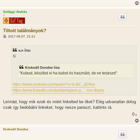
Szilágyi András
*
Tiltott találmányok?
H
2017.08.07. 21:21
o
z
z
a.n írta:
á
s
z
ó
l
Krokodil Dundee írta:
á
"Kutasd, készítsd el ha tudod és használd, de ne terjeszd".
s
https://www.youtube.com/watch?v=tnJkC_pD9uo
https://www.linkedin.com/pulse/regenx-g ... -ceo-thane
Leírnád, hogy mik ezek és miért linkelted be őket? Elég udvariatlan dolog
csak így bedobálni linkeket, hogy nesze paraszt, kattints rá.
0
x
Krokodil Dundee