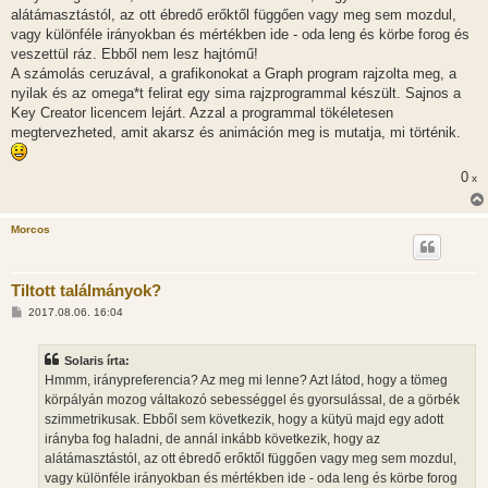
alátámasztástól, az ott ébredő erőktől függően vagy meg sem mozdul,
vagy különféle irányokban és mértékben ide - oda leng és körbe forog és
veszettül ráz. Ebből nem lesz hajtómű!
A számolás ceruzával, a grafikonokat a Graph program rajzolta meg, a
nyilak és az omega*t felirat egy sima rajzprogrammal készült. Sajnos a
Key Creator licencem lejárt. Azzal a programmal tökéletesen
megtervezheted, amit akarsz és animáción meg is mutatja, mi történik.
0
x
Morcos
Tiltott találmányok?
H
2017.08.06. 16:04
o
z
z
Solaris írta:
á
s
Hmmm, iránypreferencia? Az meg mi lenne? Azt látod, hogy a tömeg
z
körpályán mozog váltakozó sebességgel és gyorsulással, de a görbék
ó
l
szimmetrikusak. Ebből sem következik, hogy a kütyü majd egy adott
á
irányba fog haladni, de annál inkább következik, hogy az
s
alátámasztástól, az ott ébredő erőktől függően vagy meg sem mozdul,
vagy különféle irányokban és mértékben ide - oda leng és körbe forog