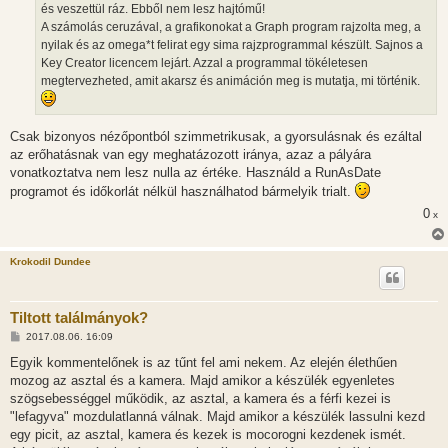
és veszettül ráz. Ebből nem lesz hajtómű!
A számolás ceruzával, a grafikonokat a Graph program rajzolta meg, a
nyilak és az omega*t felirat egy sima rajzprogrammal készült. Sajnos a
Key Creator licencem lejárt. Azzal a programmal tökéletesen
megtervezheted, amit akarsz és animáción meg is mutatja, mi történik.
Csak bizonyos nézőpontból szimmetrikusak, a gyorsulásnak és ezáltal
az erőhatásnak van egy meghatázozott iránya, azaz a pályára
vonatkoztatva nem lesz nulla az értéke. Használd a RunAsDate
programot és időkorlát nélkül használhatod bármelyik trialt.
0
x
Krokodil Dundee
Tiltott találmányok?
H
2017.08.06. 16:09
o
z
Egyik kommentelőnek is az tűnt fel ami nekem. Az elején élethűen
z
mozog az asztal és a kamera. Majd amikor a készülék egyenletes
á
s
szögsebességgel működik, az asztal, a kamera és a férfi kezei is
z
"lefagyva" mozdulatlanná válnak. Majd amikor a készülék lassulni kezd
ó
l
egy picit, az asztal, kamera és kezek is mocorogni kezdenek ismét.
á