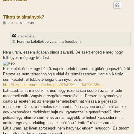
Krokodil Dundee
Tiltott találmányok?
H
2017.08.07. 06:39
o
z
z
idegen írta:
á
s
Fordítva kötöttek be valamit a fejedben?
z
ó
l
Nem uram, eszem ágában sincs zavarni. De azért engedje meg hogy
á
feltegyek még egy kérdést:
s
Belinkelek önnek egy hétköznapi kísérletet soros rezgőkör gerjesztéséről.
Persze ez nem tértechnológia oldal és természetesen Hartlein Károly
sem kezdett el többletenergia után nyomozni.
http://fizipedia.bme.hu/index.php/K%C3% ... %C3%A9s_I.
Láthatod, amit mindenki ismer, hogy rezonancia esetén az amplitúdó
megemelkedik. Vagyis a rezgőkör energiája is. Persze hagyományos
csatolás esetén ez az energia terhelésként hat vissza a gerjesztő
rendszerre. De ez a terhelés szerinted miért nagyobb annál mint amikor
egy közönséges rövidzárat hajtunk ugyanezzel a generátorral? Hisz
például egy elemre sem lehet annál nagyobb terhelést kapcsolni mint
amikor egy gyakorlatilag nulla ellenállású "dróttal" rövidre zárod.
Látja uram, az ilyen apróságok nem hagynak engem nyugodni. És tudom
ki a tettes és be is fogom bizonyítani.