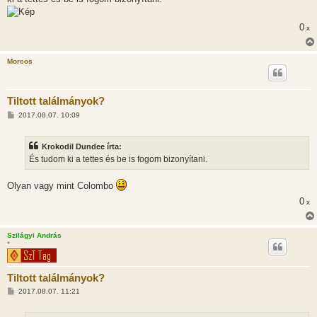
0
x
Morcos
Tiltott találmányok?
H
2017.08.07. 10:09
o
z
z
Krokodil Dundee írta:
á
s
És tudom ki a tettes és be is fogom bizonyítani.
z
ó
l
Olyan vagy mint Colombo
á
s
0
x
Szilágyi András
*
Tiltott találmányok?
H
2017.08.07. 11:21
o
z
z