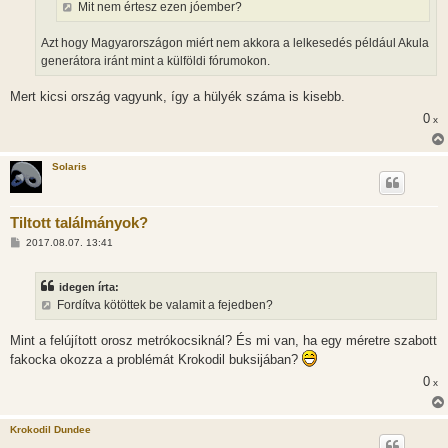
Mit nem értesz ezen jóember?
s
Azt hogy Magyarországon miért nem akkora a lelkesedés például Akula
generátora iránt mint a külföldi fórumokon.
Mert kicsi ország vagyunk, így a hülyék száma is kisebb.
0
x
Solaris
Tiltott találmányok?
H
2017.08.07. 13:41
o
z
z
idegen írta:
á
s
Fordítva kötöttek be valamit a fejedben?
z
ó
l
Mint a felújított orosz metrókocsiknál? És mi van, ha egy méretre szabott
á
fakocka okozza a problémát Krokodil buksijában?
s
0
x
Krokodil Dundee