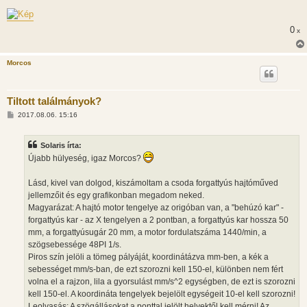
0
x
Morcos
Tiltott találmányok?
H
2017.08.06. 15:16
o
z
z
Solaris írta:
á
s
Újabb hülyeség, igaz Morcos?
z
ó
l
Lásd, kivel van dolgod, kiszámoltam a csoda forgattyús hajtóműved
á
jellemzőit és egy grafikonban megadom neked.
s
Magyarázat: A hajtó motor tengelye az origóban van, a "behúzó kar" -
forgattyús kar - az X tengelyen a 2 pontban, a forgattyús kar hossza 50
mm, a forgattyúsugár 20 mm, a motor fordulatszáma 1440/min, a
szögsebessége 48PI 1/s.
Piros szín jelöli a tömeg pályáját, koordinátázva mm-ben, a kék a
sebességet mm/s-ban, de ezt szorozni kell 150-el, különben nem fért
volna el a rajzon, lila a gyorsulást mm/s^2 egységben, de ezt is szorozni
kell 150-el. A koordináta tengelyek bejelölt egységeit 10-el kell szorozni!
Leolvasás: A szögállásokat a ponttal jelölt helyektől kell mérni! Az