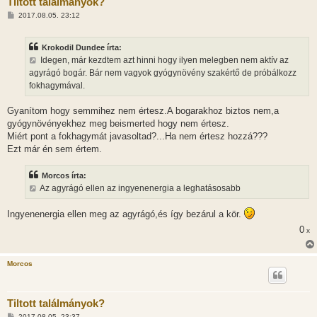
Tiltott találmányok?
H
2017.08.05. 23:12
o
z
z
Krokodil Dundee írta:
á
s
Idegen, már kezdtem azt hinni hogy ilyen melegben nem aktív az
z
agyrágó bogár. Bár nem vagyok gyógynövény szakértő de próbálkozz
ó
l
fokhagymával.
á
s
Gyanítom hogy semmihez nem értesz.A bogarakhoz biztos nem,a
gyógynövényekhez meg beismerted hogy nem értesz.
Miért pont a fokhagymát javasoltad?...Ha nem értesz hozzá???
Ezt már én sem értem.
Morcos írta:
Az agyrágó ellen az ingyenenergia a leghatásosabb
Ingyenenergia ellen meg az agyrágó,és így bezárul a kör.
0
x
Morcos
Tiltott találmányok?
H
2017.08.05. 23:37