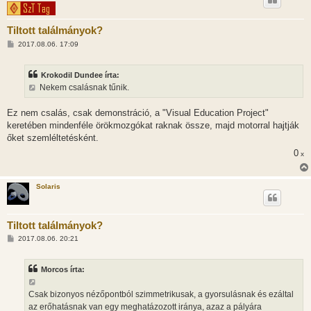
Tiltott találmányok?
H
2017.08.06. 17:09
o
z
z
Krokodil Dundee írta:
á
s
Nekem csalásnak tűnik.
z
ó
l
Ez nem csalás, csak demonstráció, a "Visual Education Project"
á
keretében mindenféle örökmozgókat raknak össze, majd motorral hajtják
s
őket szemléltetésként.
0
x
Solaris
Tiltott találmányok?
H
2017.08.06. 20:21
o
z
z
Morcos írta:
á
s
z
Csak bizonyos nézőpontból szimmetrikusak, a gyorsulásnak és ezáltal
ó
l
az erőhatásnak van egy meghatázozott iránya, azaz a pályára