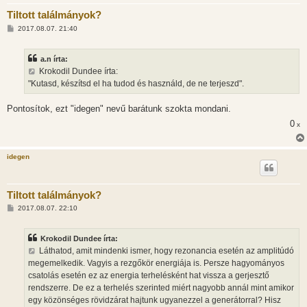
Tiltott találmányok?
H
2017.08.07. 21:40
o
z
z
a.n írta:
á
s
Krokodil Dundee írta:
z
"Kutasd, készítsd el ha tudod és használd, de ne terjeszd".
ó
l
á
Pontosítok, ezt "idegen" nevű barátunk szokta mondani.
s
0
x
idegen
Tiltott találmányok?
H
2017.08.07. 22:10
o
z
z
Krokodil Dundee írta:
á
s
Láthatod, amit mindenki ismer, hogy rezonancia esetén az amplitúdó
z
megemelkedik. Vagyis a rezgőkör energiája is. Persze hagyományos
ó
l
csatolás esetén ez az energia terhelésként hat vissza a gerjesztő
á
rendszerre. De ez a terhelés szerinted miért nagyobb annál mint amikor
s
egy közönséges rövidzárat hajtunk ugyanezzel a generátorral? Hisz