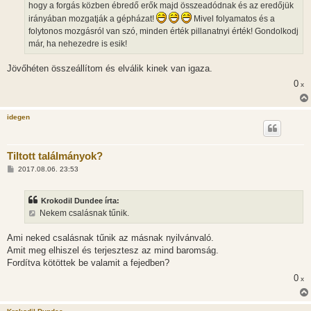
hogy a forgás közben ébredő erők majd összeadódnak és az eredőjük
irányában mozgatják a gépházat!
Mivel folyamatos és a
folytonos mozgásról van szó, minden érték pillanatnyi érték! Gondolkodj
már, ha nehezedre is esik!
Jövőhéten összeállítom és elválik kinek van igaza.
0
x
idegen
Tiltott találmányok?
H
2017.08.06. 23:53
o
z
z
Krokodil Dundee írta:
á
s
Nekem csalásnak tűnik.
z
ó
l
Ami neked csalásnak tűnik az másnak nyilvánvaló.
á
Amit meg elhiszel és terjesztesz az mind baromság.
s
Fordítva kötöttek be valamit a fejedben?
0
x