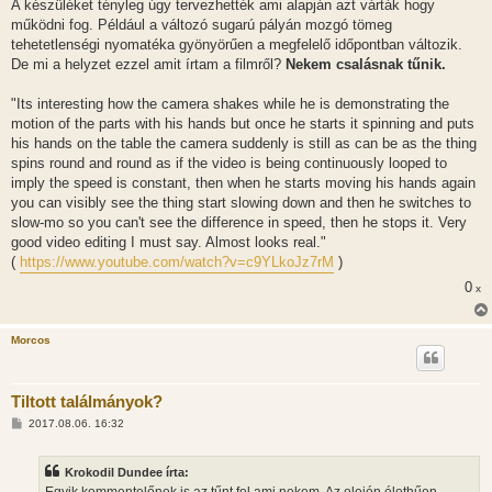
A készüléket tényleg úgy tervezhették ami alapján azt várták hogy
s
működni fog. Például a változó sugarú pályán mozgó tömeg
tehetetlenségi nyomatéka gyönyörűen a megfelelő időpontban változik.
De mi a helyzet ezzel amit írtam a filmről?
Nekem csalásnak tűnik.
"Its interesting how the camera shakes while he is demonstrating the
motion of the parts with his hands but once he starts it spinning and puts
his hands on the table the camera suddenly is still as can be as the thing
spins round and round as if the video is being continuously looped to
imply the speed is constant, then when he starts moving his hands again
you can visibly see the thing start slowing down and then he switches to
slow-mo so you can't see the difference in speed, then he stops it. Very
good video editing I must say. Almost looks real."
(
https://www.youtube.com/watch?v=c9YLkoJz7rM
)
0
x
Morcos
Tiltott találmányok?
H
2017.08.06. 16:32
o
z
z
Krokodil Dundee írta:
á
s