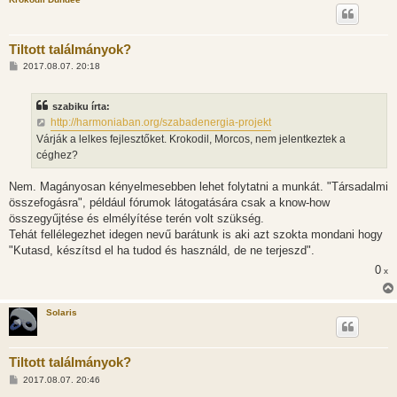
Tiltott találmányok?
H
2017.08.07. 20:18
o
z
z
szabiku írta:
á
s
http://harmoniaban.org/szabadenergia-projekt
z
Várják a lelkes fejlesztőket. Krokodil, Morcos, nem jelentkeztek a
ó
l
céghez?
á
s
Nem. Magányosan kényelmesebben lehet folytatni a munkát. "Társadalmi
összefogásra", például fórumok látogatására csak a know-how
összegyűjtése és elmélyítése terén volt szükség.
Tehát fellélegezhet idegen nevű barátunk is aki azt szokta mondani hogy
"Kutasd, készítsd el ha tudod és használd, de ne terjeszd".
0
x
Solaris
Tiltott találmányok?
H
2017.08.07. 20:46
o