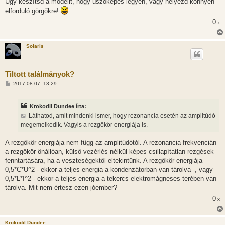
Úgy készítsd a modellt, hogy úszóképes legyen, vagy helyezd könnyen
elforduló görgőkre!
0
x
Solaris
Tiltott találmányok?
H
2017.08.07. 13:29
o
z
z
Krokodil Dundee írta:
á
s
Láthatod, amit mindenki ismer, hogy rezonancia esetén az amplitúdó
z
megemelkedik. Vagyis a rezgőkör energiája is.
ó
l
á
A rezgőkör energiája nem függ az amplitúdótól. A rezonancia frekvencián
s
a rezgőkör önállóan, külső vezérlés nélkül képes csillapítatlan rezgések
fenntartására, ha a veszteségektől eltekintünk. A rezgőkör energiája
0,5*C*U^2 - ekkor a teljes energia a kondenzátorban van tárolva -, vagy
0,5*L*I^2 - ekkor a teljes energia a tekercs elektromágneses terében van
tárolva. Mit nem értesz ezen jóember?
0
x
Krokodil Dundee