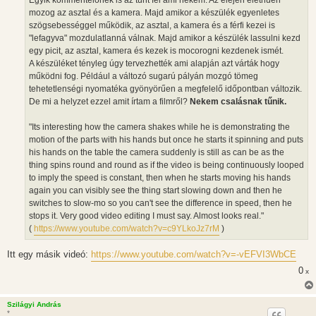
Egyik kommentelőnek is az tűnt fel ami nekem. Az elején élethűen
z
mozog az asztal és a kamera. Majd amikor a készülék egyenletes
ó
l
szögsebességgel működik, az asztal, a kamera és a férfi kezei is
á
"lefagyva" mozdulatlanná válnak. Majd amikor a készülék lassulni kezd
s
egy picit, az asztal, kamera és kezek is mocorogni kezdenek ismét.
A készüléket tényleg úgy tervezhették ami alapján azt várták hogy
működni fog. Például a változó sugarú pályán mozgó tömeg
tehetetlenségi nyomatéka gyönyörűen a megfelelő időpontban változik.
De mi a helyzet ezzel amit írtam a filmről?
Nekem csalásnak tűnik.
"Its interesting how the camera shakes while he is demonstrating the
motion of the parts with his hands but once he starts it spinning and puts
his hands on the table the camera suddenly is still as can be as the
thing spins round and round as if the video is being continuously looped
to imply the speed is constant, then when he starts moving his hands
again you can visibly see the thing start slowing down and then he
switches to slow-mo so you can't see the difference in speed, then he
stops it. Very good video editing I must say. Almost looks real."
(
https://www.youtube.com/watch?v=c9YLkoJz7rM
)
Itt egy másik videó:
https://www.youtube.com/watch?v=-vEFVI3WbCE
0
x
Szilágyi András
*