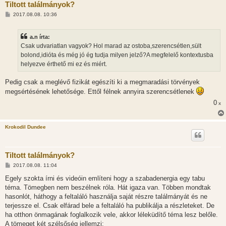
Tiltott találmányok?
H
2017.08.08. 10:36
o
z
z
a.n írta:
á
s
Csak udvariatlan vagyok? Hol marad az ostoba,szerencsétlen,sült
z
bolond,idióta és még jó ég tudja milyen jelző?A megfelelő kontextusba
ó
l
helyezve érthető mi ez és miért.
á
s
Pedig csak a meglévő fizikát egészíti ki a megmaradási törvények
megsértésének lehetősége. Ettől félnek annyira szerencsétlenek
0
x
Krokodil Dundee
Tiltott találmányok?
H
2017.08.08. 11:04
o
z
Egely szokta írni és videóin említeni hogy a szabadenergia egy tabu
z
téma. Tömegben nem beszélnek róla. Hát igaza van. Többen mondtak
á
s
hasonlót, háthogy a feltaláló használja saját részre találmányát és ne
z
terjessze el. Csak elfárad bele a feltaláló ha publikálja a részleteket. De
ó
l
ha otthon önmagának foglalkozik vele, akkor léleküdítő téma lesz belőle.
á
A tömeget két szélsőség jellemzi:
s