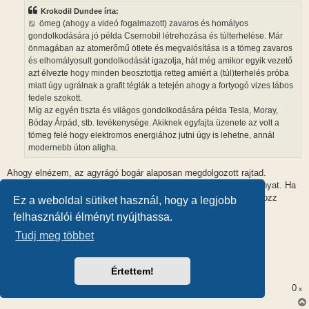
z
Krokodil Dundee írta:
á
s
ömeg (ahogy a videó fogalmazott) zavaros és homályos
z
gondolkodására jó példa Csernobil létrehozása és túlterhelése. Már
ó
l
önmagában az atomerőmű ötlete és megvalósítása is a tömeg zavaros
á
és elhomályosult gondolkodását igazolja, hát még amikor egyik vezető
s
azt élvezte hogy minden beosztottja retteg amiért a (túl)terhelés próba
miatt úgy ugrálnak a grafit téglák a tetején ahogy a fortyogó vizes lábos
fedele szokott.
Míg az egyén tiszta és világos gondolkodására példa Tesla, Moray,
Bóday Árpád, stb. tevékenysége. Akiknek egyfajta üzenete az volt a
tömeg felé hogy elektromos energiához jutni úgy is lehetne, annál
modernebb úton aligha.
Ahogy elnézem, az agyrágó bogár alaposan megdolgozott rajtad.
Grafittéglák, mi? Esetleg az agyrágó bogár tett a buksidba néhányat. Ha
még van mivel értelmezned az olvasott szöveget, akkor próbálkozz
Ez a weboldal sütiket használ, hogy a legjobb
ezzel:
felhasználói élményt nyújthassa.
https://hu.wikipedia.org/wiki/Csernobil ... %91m%C5%B1
Tudj meg többet
Megtalálod benne a csernobili atomerőműben történt baleset
Értettem!
kronológiáját, egyben az okait is.
0
x