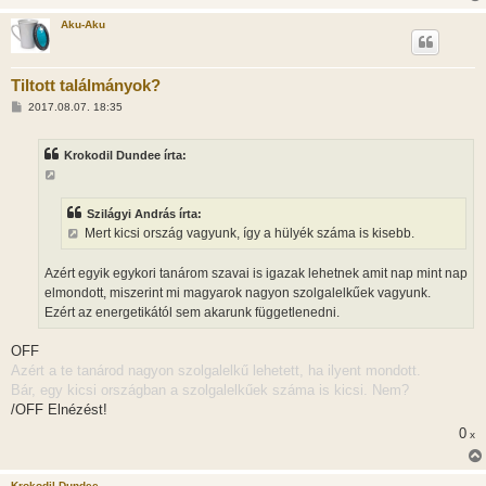
s
Aku-Aku
Tiltott találmányok?
H
2017.08.07. 18:35
o
z
z
Krokodil Dundee írta:
á
s
z
ó
l
Szilágyi András írta:
á
Mert kicsi ország vagyunk, így a hülyék száma is kisebb.
s
Azért egyik egykori tanárom szavai is igazak lehetnek amit nap mint nap
elmondott, miszerint mi magyarok nagyon szolgalelkűek vagyunk.
Ezért az energetikától sem akarunk függetlenedni.
OFF
Azért a te tanárod nagyon szolgalelkű lehetett, ha ilyent mondott.
Bár, egy kicsi országban a szolgalelkűek száma is kicsi. Nem?
/OFF Elnézést!
0
x
Krokodil Dundee