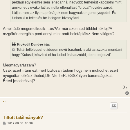
például egy elemre sem lehet annál nagyobb terhelést kapcsolni mint
amikor egy gyakorlatilag nulla ellenállású "dróttal" rövidre zárod.
Látja uram, az ilyen apróságok nem hagynak engem nyugodni. És
tudom ki a tettes és be is fogom bizonyítani.
Amplitúdó megemelkedik....és?Az már szerinted többlet tökfej?A
rezgőkör energiája pont annyi mint amit beletáplálsz.Nem világos?
Krokodil Dundee írta:
Tehát fellélegezhet idegen nevű barátunk is aki azt szokta mondani
hogy "Kutasd, készítsd el ha tudod és használd, de ne terjeszd".
Megmagyarázzam?
Csak azért írtam ezt mert biztosan tudom hogy nem működhet ezért
nyugodtan elkészítheted,DE NE TERJESSZ ilyen baromságokat.
Érted [moderálva]?
0
x
a.n
Tiltott találmányok?
H
2017.08.08. 06:39
o
z