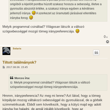
origóból a kijelölt pontba húzott szakasz hossza a sebesség, illetve a
gyorsulás abszolút értéke, a szakasz iránya egyben a kérdéses
jellemző iránya.
A szerkezet az óramutató járásával ellentétes
irányba forog.
Melyik programmal csináltad? Világosan látszik a változó
szögsebességgel mozgó tömeg iránypreferenciája.
0
x
Solaris
Tiltott találmányok?
H
2017.08.06. 15:45
o
z
z
Morcos írta:
á
s
Melyik programmal csináltad? Világosan látszik a változó
z
szögsebességgel mozgó tömeg iránypreferenciája.
ó
l
á
Hmmm, iránypreferencia? Az meg mi lenne? Azt látod, hogy a tömeg
s
körpályán mozog váltakozó sebességgel és gyorsulással, de a görbék
szimmetrikusak. Ebből sem következik, hogy a kütyü majd egy adott
irányba fog haladni, de annál inkább következik, hogy az