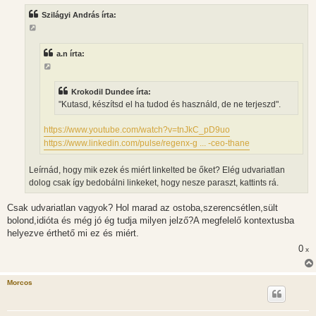
z
Szilágyi András írta:
á
s
z
ó
l
a.n írta:
á
s
Krokodil Dundee írta:
"Kutasd, készítsd el ha tudod és használd, de ne terjeszd".
https://www.youtube.com/watch?v=tnJkC_pD9uo
https://www.linkedin.com/pulse/regenx-g ... -ceo-thane
Leírnád, hogy mik ezek és miért linkelted be őket? Elég udvariatlan
dolog csak így bedobálni linkeket, hogy nesze paraszt, kattints rá.
Csak udvariatlan vagyok? Hol marad az ostoba,szerencsétlen,sült
bolond,idióta és még jó ég tudja milyen jelző?A megfelelő kontextusba
helyezve érthető mi ez és miért.
0
x
Morcos