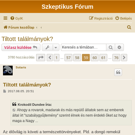
Szkeptikus Fórum
GyIK
Regisztráció
Belépés
K
Fórum kezdőlap
e
Tiltott találmányok?
r
Keresés
Részlet
Válasz küldése
e
s
Oldal:
59
/
76
1
57
58
59
60
61
76
Előző
Köv
3780 hozzászólás
…
…
é
Solaris
s
Tiltott találmányok?
H
2017.08.05. 20:51
o
z
z
Krokodil Dundee írta:
á
s
Ahogy a rovarok, madarak és más repülő állatok sem az emberek
z
által írt "szabálygyűjtemény" szerint élnek és nem érdekli őket az hogy
ó
l
maga a Nagy ...
á
s
Az élővilág is követi a természettörvényeket. Pld. a dongó remekül