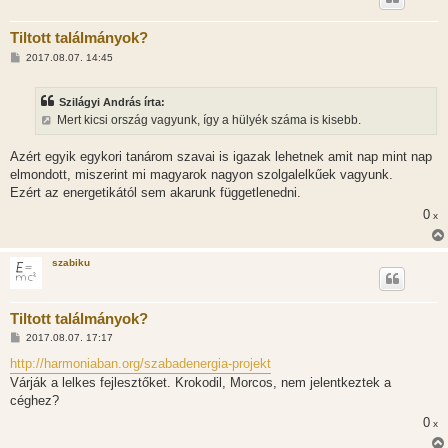
Tiltott találmányok?
H
2017.08.07. 14:45
o
z
z
Szilágyi András írta:
á
s
Mert kicsi ország vagyunk, így a hülyék száma is kisebb.
z
ó
l
Azért egyik egykori tanárom szavai is igazak lehetnek amit nap mint nap
á
elmondott, miszerint mi magyarok nagyon szolgalelkűek vagyunk.
s
Ezért az energetikától sem akarunk függetlenedni.
0
x
szabiku
Tiltott találmányok?
H
2017.08.07. 17:17
o
z
http://harmoniaban.org/szabadenergia-projekt
z
Várják a lelkes fejlesztőket. Krokodil, Morcos, nem jelentkeztek a
á
s
céghez?
z
ó
0
x
l
á