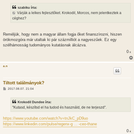
z
z
szabiku írta:
á
s
Várják a lelkes fejlesztőket. Krokodil, Morcos, nem jelentkeztek a
z
céghez?
ó
l
á
s
Reméljük, hogy nem a magyar állam fogja őket finanszírozni, hiszen
örökmozgóra már utaltak ki pár százmilliót a nagyeszűek. Ez egy
szélhámosság tudományos kutatásnak álcázva.
0
x
a.n
Tiltott találmányok?
H
2017.08.07. 21:04
o
z
z
Krokodil Dundee írta:
á
s
"Kutasd, készítsd el ha tudod és használd, de ne terjeszd".
z
ó
l
https://www.youtube.com/watch?v=tnJkC_pD9uo
á
https://www.linkedin.com/pulse/regenx-g ... -ceo-thane
s
0
x