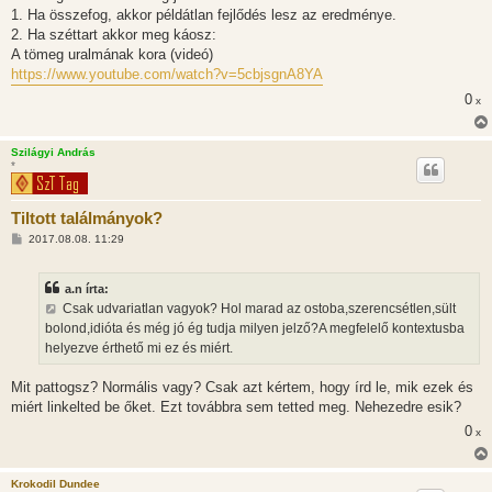
1. Ha összefog, akkor példátlan fejlődés lesz az eredménye.
2. Ha széttart akkor meg káosz:
A tömeg uralmának kora (videó)
https://www.youtube.com/watch?v=5cbjsgnA8YA
0
x
Szilágyi András
*
Tiltott találmányok?
H
2017.08.08. 11:29
o
z
z
a.n írta:
á
s
Csak udvariatlan vagyok? Hol marad az ostoba,szerencsétlen,sült
z
bolond,idióta és még jó ég tudja milyen jelző?A megfelelő kontextusba
ó
l
helyezve érthető mi ez és miért.
á
s
Mit pattogsz? Normális vagy? Csak azt kértem, hogy írd le, mik ezek és
miért linkelted be őket. Ezt továbbra sem tetted meg. Nehezedre esik?
0
x
Krokodil Dundee