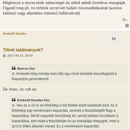
Méghozzá a részecskék sebességét és ebből adódó kinetikus energiáját.
s
Figyeld meg jól, mi történik ezzel két hullám összeadódásánál (azonos
kitérésű vagy ellentétes kitérésű hullámoknál).
0
x
Krokodil Dundee
Tiltott találmányok?
H
2017.08.15. 18:03
o
z
z
Morcos írta:
á
s
Krokodil még mindig nem írtál egy rövid elméleti összefoglalót a
z
Kapandze generátorról.
ó
l
á
De írtam, ez volt az:
s
Krokodil Dundee írta:
Van az a 10 m-es földréteg a két földbe ásott vasdarab közt. Az a
földréteg egy nemlineáris kapacitás, aminek a feszültségtől függ a
kapacitása. Minél nagyobb feszültség éri, annál jobban lecsökken a
kapacitása, ami miatt a feszültsége és az energiája megugrik, mert a
Q=CU töltés állandó marad. Ez a nemlineáris kapacitás