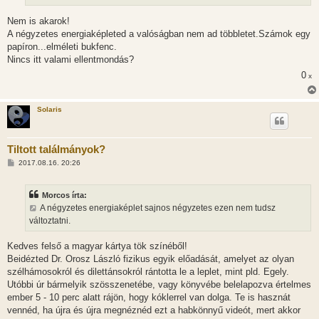
l
á
Nem is akarok!
s
A négyzetes energiaképleted a valóságban nem ad többletet.Számok egy
papíron...elméleti bukfenc.
Nincs itt valami ellentmondás?
0
x
Solaris
Tiltott találmányok?
H
2017.08.16. 20:26
o
z
z
Morcos írta:
á
s
A négyzetes energiaképlet sajnos négyzetes ezen nem tudsz
z
változtatni.
ó
l
á
Kedves felső a magyar kártya tök színéből!
s
Beidézted Dr. Orosz László fizikus egyik előadását, amelyet az olyan
szélhámosokról és dilettánsokról rántotta le a leplet, mint pld. Egely.
Utóbbi úr bármelyik szösszenetébe, vagy könyvébe belelapozva értelmes
ember 5 - 10 perc alatt rájön, hogy kóklerrel van dolga. Te is hasznát
vennéd, ha újra és újra megnéznéd ezt a habkönnyű videót, mert akkor