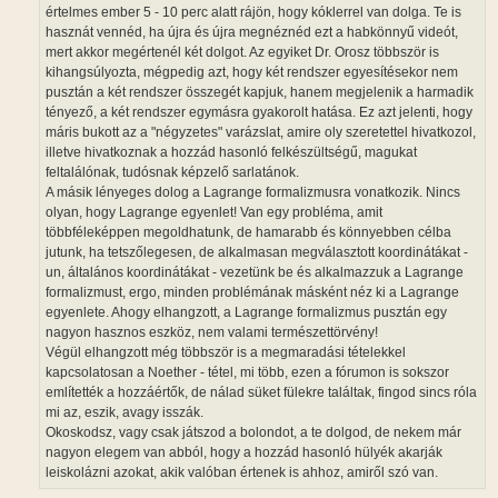
á
értelmes ember 5 - 10 perc alatt rájön, hogy kóklerrel van dolga. Te is
s
hasznát vennéd, ha újra és újra megnéznéd ezt a habkönnyű videót,
mert akkor megértenél két dolgot. Az egyiket Dr. Orosz többször is
kihangsúlyozta, mégpedig azt, hogy két rendszer egyesítésekor nem
pusztán a két rendszer összegét kapjuk, hanem megjelenik a harmadik
tényező, a két rendszer egymásra gyakorolt hatása. Ez azt jelenti, hogy
máris bukott az a "négyzetes" varázslat, amire oly szeretettel hivatkozol,
illetve hivatkoznak a hozzád hasonló felkészültségű, magukat
feltalálónak, tudósnak képzelő sarlatánok.
A másik lényeges dolog a Lagrange formalizmusra vonatkozik. Nincs
olyan, hogy Lagrange egyenlet! Van egy probléma, amit
többféleképpen megoldhatunk, de hamarabb és könnyebben célba
jutunk, ha tetszőlegesen, de alkalmasan megválasztott koordinátákat -
un, általános koordinátákat - vezetünk be és alkalmazzuk a Lagrange
formalizmust, ergo, minden problémának másként néz ki a Lagrange
egyenlete. Ahogy elhangzott, a Lagrange formalizmus pusztán egy
nagyon hasznos eszköz, nem valami természettörvény!
Végül elhangzott még többször is a megmaradási tételekkel
kapcsolatosan a Noether - tétel, mi több, ezen a fórumon is sokszor
említették a hozzáértők, de nálad süket fülekre találtak, fingod sincs róla
mi az, eszik, avagy isszák.
Okoskodsz, vagy csak játszod a bolondot, a te dolgod, de nekem már
nagyon elegem van abból, hogy a hozzád hasonló hülyék akarják
leiskolázni azokat, akik valóban értenek is ahhoz, amiről szó van.