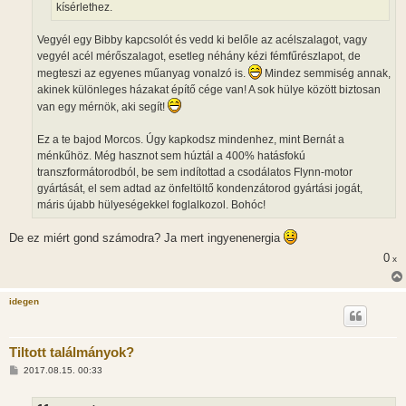
kísérlethez.
Vegyél egy Bibby kapcsolót és vedd ki belőle az acélszalagot, vagy
vegyél acél mérőszalagot, esetleg néhány kézi fémfűrészlapot, de
megteszi az egyenes műanyag vonalzó is.
Mindez semmiség annak,
akinek különleges házakat építő cége van! A sok hülye között biztosan
van egy mérnök, aki segít!
Ez a te bajod Morcos. Úgy kapkodsz mindenhez, mint Bernát a
ménkűhöz. Még hasznot sem húztál a 400% hatásfokú
transzformátorodból, be sem indítottad a csodálatos Flynn-motor
gyártását, el sem adtad az önfeltöltő kondenzátorod gyártási jogát,
máris újabb hülyeségekkel foglalkozol. Bohóc!
De ez miért gond számodra? Ja mert ingyenenergia
0
x
idegen
Tiltott találmányok?
H
2017.08.15. 00:33
o
z
z