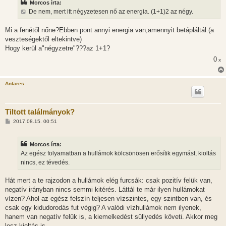
Morcos írta:
á
s
De nem, mert itt négyzetesen nő az energia. (1+1)2 az négy.
z
ó
l
Mi a fenétől nőne?Ebben pont annyi energia van,amennyit betápláltál.(a
á
veszteségektől eltekintve)
s
Hogy kerül a"négyzetre"???az 1+1?
0
x
Antares
Tiltott találmányok?
H
2017.08.15. 00:51
o
z
z
Morcos írta:
á
s
Az egész folyamatban a hullámok kölcsönösen erősítik egymást, kioltás
z
nincs, ez tévedés.
ó
l
á
Hát mert a te rajzodon a hullámok elég furcsák: csak pozitív felük van,
s
negatív irányban nincs semmi kitérés. Láttál te már ilyen hullámokat
vízen? Ahol az egész felszín teljesen vízszintes, egy szintben van, és
csak egy kidudorodás fut végig? A valódi vízhullámok nem ilyenek,
hanem van negatív felük is, a kiemelkedést süllyedés követi. Akkor meg
lesz kioltás is.