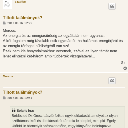
szabiku
Tiltott találmányok?
H
2017.08.16. 22:29
o
z
Morcos,
z
Az energia és az energiasűrűség az egyáltalán nem ugyanaz.
á
s
A két fogalom még távolabb esik egymástól, ha hullámok energiájáról és
z
az energia térfogati sűrűségéről van szó.
ó
l
Ezek nem kis bonyodalmakhoz vezetnek, szóval az ilyen témát nem
á
lehet elintézni két-három amplitúdóérték vizsgálatával...
s
0
x
Morcos
Tiltott találmányok?
H
2017.08.16. 22:51
o
z
z
Solaris írta:
á
s
Beidézted Dr. Orosz László fizikus egyik előadását, amelyet az olyan
z
szélhámosokról és dilettánsokról rántotta le a leplet, mint pld. Egely.
ó
l
Utóbbi úr bármelyik szösszenetébe, vagy könyvébe belelapozva