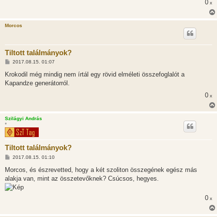
0
x
Morcos
Tiltott találmányok?
H
2017.08.15. 01:07
o
z
Krokodil még mindig nem írtál egy rövid elméleti összefoglalót a
z
Kapandze generátorról.
á
s
0
x
z
ó
l
á
Szilágyi András
s
*
Tiltott találmányok?
H
2017.08.15. 01:10
o
z
Morcos, és észrevetted, hogy a két szoliton összegének egész más
z
alakja van, mint az összetevőknek? Csúcsos, hegyes.
á
s
z
0
ó
x
l
á
s