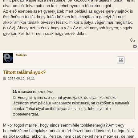
mint például Kapanadze készüléke, ott kezdődik a feltalálói munka. Tehát
olyat amiből folyamatosan ki is lehet nyerni a többletenergiát.
Az első esetben azért gyerekjáték mert például az ügyes gerelyhajítók is
ösztönösen tudják hogy futás közben kell elhajítani a gerelyt és nem
akkor amikor társaik tévesen teszik, mikor a pálya végén már megálltak.
(v+Δv). Ahogy azt is érzik hogy a v és Δv minél nagyobb legyen, vagyis
gyorsan kell futni, nem csak nagy erővel dobni.
0
x
Solaris
Tiltott találmányok?
H
2017.08.15. 19:11
o
z
z
Krokodil Dundee írta:
á
s
Energiát nyerni szó szerint gyerekjáték, de olyan készüléket
z
létrehozni mint például Kapanadze készüléke, ott kezdődik a feltalálói
ó
l
munka. Tehát olyat amiből folyamatosan ki is lehet nyerni a
á
többletenergiát.
s
Mikor fogod már fel, hogy nincs semmiféle többletenergia? Amit egy
berendezésbe betáplálsz, annak a tört részét tudod kinyerni, ha fejre állsz
és tik-takkolsz, akkor is. Persze, nem csak neked nem megy ez, de nem