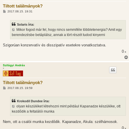
Tiltott találmányok?
H
2017.08.15. 19:31
o
z
z
Solaris írta:
á
s
Mikor fogod már fel, hogy nincs semmiféle többletenergia? Amit egy
z
berendezésbe betáplálsz, annak a tört részét tudod kinyerni
ó
l
á
Szigorúan konzervatív és disszipatív esetekre vonatkoztatva.
s
0
x
Szilágyi András
*
Tiltott találmányok?
H
2017.08.15. 19:59
o
z
z
Krokodil Dundee írta:
á
s
olyan készüléket létrehozni mint például Kapanadze készüléke, ott
z
kezdődik a feltalálói munka
ó
l
á
Nem, ott a csalói munka kezdődik. Kapanadze, Akula: szélhámosok.
s
0
x