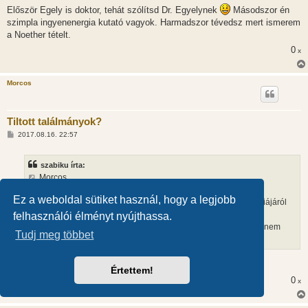
Először Egely is doktor, tehát szólítsd Dr. Egyelynek
Másodszor én
szimpla ingyenenergia kutató vagyok. Harmadszor tévedsz mert ismerem
a Noether tételt.
0
x
Morcos
Tiltott találmányok?
H
2017.08.16. 22:57
o
z
z
szabiku írta:
á
s
Morcos,
z
Az energia és az energiasűrűség az egyáltalán nem ugyanaz.
ó
Ez a weboldal sütiket használ, hogy a legjobb
l
A két fogalom még távolabb esik egymástól, ha hullámok energiájáról
á
és az energia térfogati sűrűségéről van szó.
felhasználói élményt nyújthassa.
s
Ezek nem kis bonyodalmakhoz vezetnek, szóval az ilyen témát nem
Tudj meg többet
lehet elintézni két-három amplitúdóérték vizsgálatával...
Azért csak vizsgáljuk meg.
Értettem!
0
x