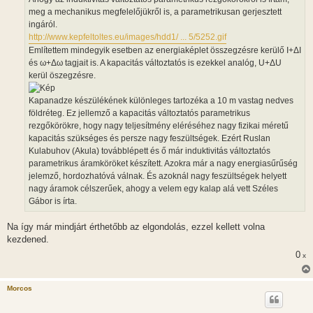
meg a mechanikus megfelelőjükről is, a parametrikusan gerjesztett
ingáról.
http://www.kepfeltoltes.eu/images/hdd1/ ... 5/5252.gif
Említettem mindegyik esetben az energiaképlet összegzésre kerülő I+ΔI
és ω+Δω tagjait is. A kapacitás változtatós is ezekkel analóg, U+ΔU
kerül öszegzésre.
Kapanadze készülékének különleges tartozéka a 10 m vastag nedves
földréteg. Ez jellemző a kapacitás változtatós parametrikus
rezgőkörökre, hogy nagy teljesítmény eléréséhez nagy fizikai méretű
kapacitás szükséges és persze nagy feszültségek. Ezért Ruslan
Kulabuhov (Akula) továbblépett és ő már induktivitás változtatós
parametrikus áramköröket készített. Azokra már a nagy energiasűrűség
jelemző, hordozhatóvá válnak. És azoknál nagy feszültségek helyett
nagy áramok célszerűek, ahogy a velem egy kalap alá vett Széles
Gábor is írta.
Na így már mindjárt érthetőbb az elgondolás, ezzel kellett volna
kezdened.
0
x
Morcos