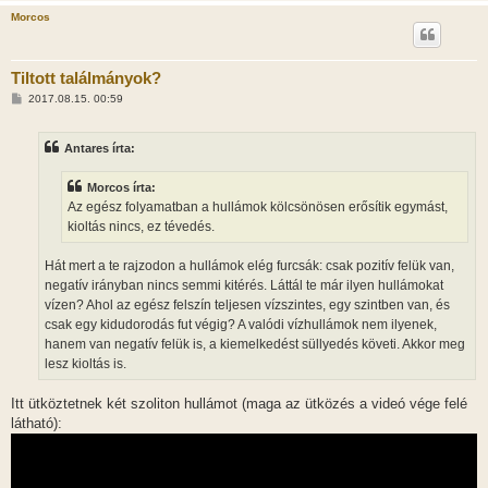
Morcos
Tiltott találmányok?
H
2017.08.15. 00:59
o
z
z
Antares írta:
á
s
z
Morcos írta:
ó
l
Az egész folyamatban a hullámok kölcsönösen erősítik egymást,
á
kioltás nincs, ez tévedés.
s
Hát mert a te rajzodon a hullámok elég furcsák: csak pozitív felük van,
negatív irányban nincs semmi kitérés. Láttál te már ilyen hullámokat
vízen? Ahol az egész felszín teljesen vízszintes, egy szintben van, és
csak egy kidudorodás fut végig? A valódi vízhullámok nem ilyenek,
hanem van negatív felük is, a kiemelkedést süllyedés követi. Akkor meg
lesz kioltás is.
Itt ütköztetnek két szoliton hullámot (maga az ütközés a videó vége felé
látható):