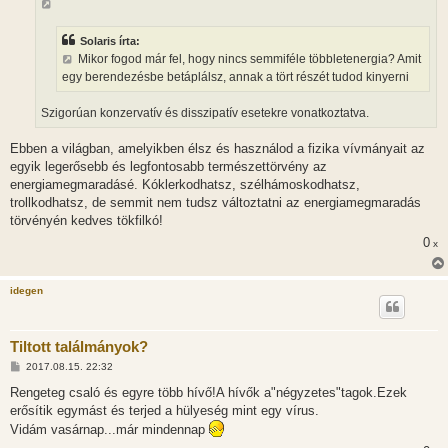
s
z
ó
l
Solaris írta:
á
Mikor fogod már fel, hogy nincs semmiféle többletenergia? Amit
s
egy berendezésbe betáplálsz, annak a tört részét tudod kinyerni
Szigorúan konzervatív és disszipatív esetekre vonatkoztatva.
Ebben a világban, amelyikben élsz és használod a fizika vívmányait az
egyik legerősebb és legfontosabb természettörvény az
energiamegmaradásé. Kóklerkodhatsz, szélhámoskodhatsz,
trollkodhatsz, de semmit nem tudsz változtatni az energiamegmaradás
törvényén kedves tökfilkó!
0
x
idegen
Tiltott találmányok?
H
2017.08.15. 22:32
o
z
Rengeteg csaló és egyre több hívő!A hívők a"négyzetes"tagok.Ezek
z
erősítik egymást és terjed a hülyeség mint egy vírus.
á
s
Vidám vasárnap...már mindennap
z