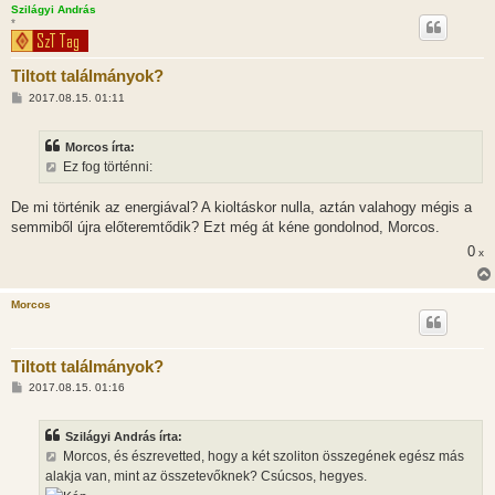
Szilágyi András
*
Tiltott találmányok?
H
2017.08.15. 01:11
o
z
z
Morcos írta:
á
s
Ez fog történni:
z
ó
l
De mi történik az energiával? A kioltáskor nulla, aztán valahogy mégis a
á
semmiből újra előteremtődik? Ezt még át kéne gondolnod, Morcos.
s
0
x
Morcos
Tiltott találmányok?
H
2017.08.15. 01:16
o
z
z
Szilágyi András írta:
á
s
Morcos, és észrevetted, hogy a két szoliton összegének egész más
z
alakja van, mint az összetevőknek? Csúcsos, hegyes.
ó
l