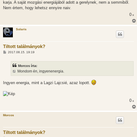
karja. A saját mozgási energiájából adott a gerelynek, nem a semmiből.
Nem értem, hogy lehetsz ennyire naiv.
0
x
Solaris
Tiltott találmányok?
H
2017.08.15. 19:19
o
z
z
Morcos írta:
á
s
Mondom én, ingyenenergia.
z
ó
l
Ingyen energia, mint a Lagzi Lajcsié, azaz lopott.
á
s
0
x
Morcos
Tiltott találmányok?