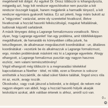
megértenél két dolgot. Az egyiket Dr. Orosz többször is kihangsúlyozta,
mégpedig azt, hogy két rendszer egyesítésekor nem pusztán a két
rendszer összegét kapjuk, hanem megjelenik a harmadik tényező, a két
rendszer egymásra gyakorolt hatása. Ez azt jelenti, hogy máris bukott az
a "négyzetes" varázslat, amire oly szeretettel hivatkozol, illetve
hivatkoznak a hozzád hasonló felkészültségű, magukat feltalálónak,
tudósnak képzelő sarlatánok.
A másik lényeges dolog a Lagrange formalizmusra vonatkozik. Nincs
olyan, hogy Lagrange egyenlet! Van egy probléma, amit többféleképpen
megoldhatunk, de hamarabb és könnyebben célba jutunk, ha
tetszőlegesen, de alkalmasan megválasztott koordinátákat - un, általános
koordinátákat - vezetünk be és alkalmazzuk a Lagrange formalizmust,
ergo, minden problémának másként néz ki a Lagrange egyenlete. Ahogy
elhangzott, a Lagrange formalizmus pusztán egy nagyon hasznos
eszköz, nem valami természettörvény!
Végül elhangzott még többször is a megmaradási tételekkel
kapcsolatosan a Noether - tétel, mi több, ezen a fórumon is sokszor
említették a hozzáértők, de nálad süket fülekre találtak, fingod sincs róla
mi az, eszik, avagy isszák.
Okoskodsz, vagy csak játszod a bolondot, a te dolgod, de nekem már
nagyon elegem van abból, hogy a hozzád hasonló hülyék akarják
leiskolázni azokat, akik valóban értenek is ahhoz, amiről szó van.
0
x