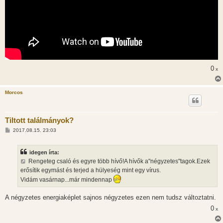
0
x
Morcos
Tiltott találmányok?
H
2017.08.15. 23:03
o
z
z
idegen írta:
á
s
Rengeteg csaló és egyre több hívő!A hívők a"négyzetes"tagok.Ezek
z
erősítik egymást és terjed a hülyeség mint egy vírus.
ó
l
Vidám vasárnap...már mindennap
á
s
A négyzetes energiaképlet sajnos négyzetes ezen nem tudsz változtatni.
0
x