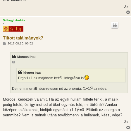
0
x
Szilágyi András
*
Tiltott találmányok?
H
2017.08.15. 00:52
o
z
z
Morcos írta:
á
s
z
ó
l
idegen írta:
á
Ergo:1+1 az majdnem kettő...integrálva is
s
2
De nem, mert itt négyzetesen nő az energia. (1+1)
az négy.
Morcos, kérdezek valamit. Ha az egyik hullám fölfelé tér ki, a másik
pedig lefelé, és így indítod el őket egymás felé, mi történik? Amikor
2
középen találkoznak, kioltják egymást. (1-1)
=0. Eltűnik az energia a
semmibe? Nem is tudnak utána továbbmenni a hullámok, kész, vége?
0
x