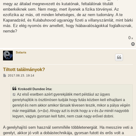
megy az általad megnevezett és kutatónak, feltalálónak titulált
emberkéknek sem. Nem megy, mert ilyenek a fizika törvényei. Az
ezofizika az más, ott minden lehetséges, de az nem tudomány. A te
Kapanadzéd, és Kulabuhovod ugyanúgy fizeti a villanyszámlát, mint bárki
más. Ez elég nyomós érv amellett, hogy hiábavalóságokkal foglalkoznak,
nemde?
0
x
Solaris
Tiltott találmányok?
H
2017.08.15. 19:14
o
z
z
Krokodil Dundee írta:
á
s
Az első esetben azért gyerekjáték mert például az ügyes
z
gerelyhajítók is ösztönösen tudják hogy futás közben kell elhajítani a
ó
l
gerelyt és nem akkor amikor társaik tévesen teszik, mikor a pálya végén
á
már megálltak. (v+Δv). Ahogy azt is érzik hogy a v és Δv minél nagyobb
s
legyen, vagyis gyorsan kell futni, nem csak nagy erővel dobni.
A gerelyhajító sem használ semmiféle többletenergiát. Ha messzire veti a
gerelyt, akkor jó volt a dobástechnikája, gyorsan futott és erős volt a