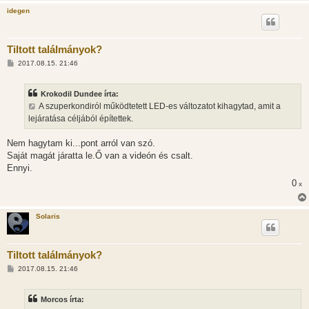
idegen
Tiltott találmányok?
H
2017.08.15. 21:46
o
z
z
Krokodil Dundee írta:
á
s
A szuperkondiról működtetett LED-es változatot kihagytad, amit a
z
lejáratása céljából építettek.
ó
l
á
Nem hagytam ki...pont arról van szó.
s
Saját magát járatta le.Ő van a videón és csalt.
Ennyi.
0
x
Solaris
Tiltott találmányok?
H
2017.08.15. 21:46
o
z
z
Morcos írta:
á