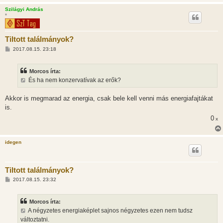
Szilágyi András
*
Tiltott találmányok?
H
2017.08.15. 23:18
o
z
z
Morcos írta:
á
s
És ha nem konzervatívak az erők?
z
ó
l
Akkor is megmarad az energia, csak bele kell venni más energiafajtákat
á
is.
s
0
x
idegen
Tiltott találmányok?
H
2017.08.15. 23:32
o
z
z
Morcos írta:
á
s
A négyzetes energiaképlet sajnos négyzetes ezen nem tudsz
z
változtatni.
ó