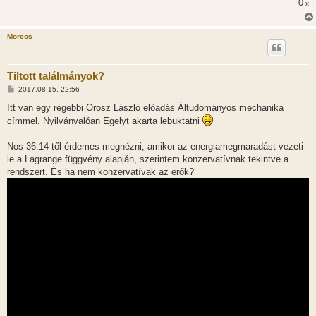
ó
0
x
l
á
s
Morcos
Tiltott találmányok?
H
2017.08.15. 22:56
o
z
Itt van egy régebbi Orosz László előadás Áltudományos mechanika
z
címmel. Nyilvánvalóan Egelyt akarta lebuktatni
á
s
z
Nos 36:14-től érdemes megnézni, amikor az energiamegmaradást vezeti
ó
l
le a Lagrange függvény alapján, szerintem konzervatívnak tekintve a
á
rendszert. És ha nem konzervatívak az erők?
s