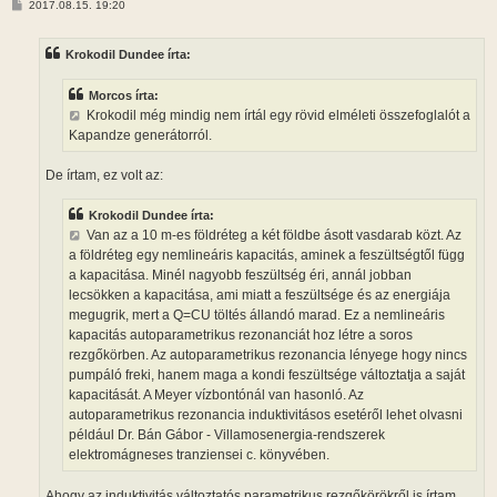
H
2017.08.15. 19:20
o
z
z
Krokodil Dundee írta:
á
s
z
Morcos írta:
ó
l
Krokodil még mindig nem írtál egy rövid elméleti összefoglalót a
á
Kapandze generátorról.
s
De írtam, ez volt az:
Krokodil Dundee írta:
Van az a 10 m-es földréteg a két földbe ásott vasdarab közt. Az
a földréteg egy nemlineáris kapacitás, aminek a feszültségtől függ
a kapacitása. Minél nagyobb feszültség éri, annál jobban
lecsökken a kapacitása, ami miatt a feszültsége és az energiája
megugrik, mert a Q=CU töltés állandó marad. Ez a nemlineáris
kapacitás autoparametrikus rezonanciát hoz létre a soros
rezgőkörben. Az autoparametrikus rezonancia lényege hogy nincs
pumpáló freki, hanem maga a kondi feszültsége változtatja a saját
kapacitását. A Meyer vízbontónál van hasonló. Az
autoparametrikus rezonancia induktivitásos esetéről lehet olvasni
például Dr. Bán Gábor - Villamosenergia-rendszerek
elektromágneses tranziensei c. könyvében.
Ahogy az induktivitás változtatós parametrikus rezgőkörökről is írtam,