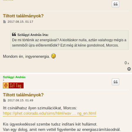
Tiltott találmányok?
H
2017.08.15. 01:17
o
z
z
Szilágyi András írta:
á
s
De mi történik az energiával? A kioltáskor nulla, aztán valahogy mégis a
z
semmiből újra előteremtődik? Ezt még át kéne gondolnod, Morcos.
ó
l
á
Mondom én, ingyenenergia.
s
0
x
Szilágyi András
*
Tiltott találmányok?
H
2017.08.15. 01:49
o
z
Itt csinálhatsz ilyen szimulációkat, Morcos:
z
https://phet.colorado.edu/sims/html/wav ... ng_en.html
á
s
z
Kis ügyeskedéssel szembe tudsz indítani két hullámot.
ó
l
Van egy dolog, amit nem vettél figyelembe az energiaszámításodnál.
á