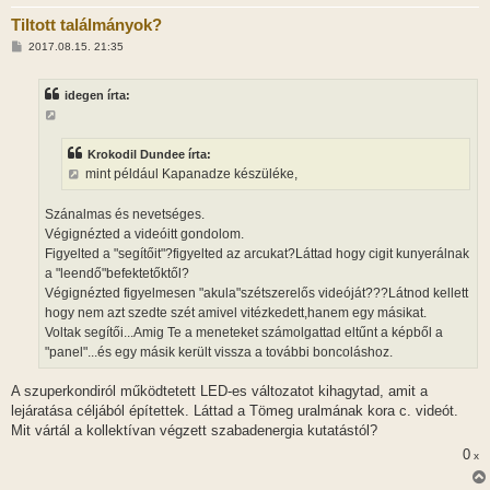
Tiltott találmányok?
H
2017.08.15. 21:35
o
z
z
idegen írta:
á
s
z
ó
l
Krokodil Dundee írta:
á
mint például Kapanadze készüléke,
s
Szánalmas és nevetséges.
Végignézted a videóitt gondolom.
Figyelted a "segítőit"?figyelted az arcukat?Láttad hogy cigit kunyerálnak
a "leendő"befektetőktől?
Végignézted figyelmesen "akula"szétszerelős videóját???Látnod kellett
hogy nem azt szedte szét amivel vitézkedett,hanem egy másikat.
Voltak segítői...Amig Te a meneteket számolgattad eltűnt a képből a
"panel"...és egy másik került vissza a további boncoláshoz.
A szuperkondiról működtetett LED-es változatot kihagytad, amit a
lejáratása céljából építettek. Láttad a Tömeg uralmának kora c. videót.
Mit vártál a kollektívan végzett szabadenergia kutatástól?
0
x