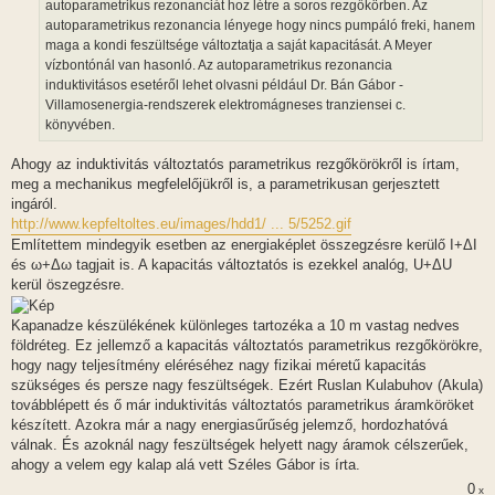
autoparametrikus rezonanciát hoz létre a soros rezgőkörben. Az
autoparametrikus rezonancia lényege hogy nincs pumpáló freki, hanem
maga a kondi feszültsége változtatja a saját kapacitását. A Meyer
vízbontónál van hasonló. Az autoparametrikus rezonancia
induktivitásos esetéről lehet olvasni például Dr. Bán Gábor -
Villamosenergia-rendszerek elektromágneses tranziensei c.
könyvében.
Ahogy az induktivitás változtatós parametrikus rezgőkörökről is írtam,
meg a mechanikus megfelelőjükről is, a parametrikusan gerjesztett
ingáról.
http://www.kepfeltoltes.eu/images/hdd1/ ... 5/5252.gif
Említettem mindegyik esetben az energiaképlet összegzésre kerülő I+ΔI
és ω+Δω tagjait is. A kapacitás változtatós is ezekkel analóg, U+ΔU
kerül öszegzésre.
Kapanadze készülékének különleges tartozéka a 10 m vastag nedves
földréteg. Ez jellemző a kapacitás változtatós parametrikus rezgőkörökre,
hogy nagy teljesítmény eléréséhez nagy fizikai méretű kapacitás
szükséges és persze nagy feszültségek. Ezért Ruslan Kulabuhov (Akula)
továbblépett és ő már induktivitás változtatós parametrikus áramköröket
készített. Azokra már a nagy energiasűrűség jelemző, hordozhatóvá
válnak. És azoknál nagy feszültségek helyett nagy áramok célszerűek,
ahogy a velem egy kalap alá vett Széles Gábor is írta.
0
x