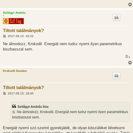
Szilágyi András
*
Tiltott találmányok?
H
2017.08.15. 18:22
o
z
Ne álmodozz, Krokodil. Energiát nem tudsz nyerni ilyen parametrikus
z
biszbasszal sem.
á
s
0
x
z
ó
l
á
Krokodil Dundee
s
Tiltott találmányok?
H
2017.08.15. 18:40
o
z
z
Szilágyi András írta:
á
s
Ne álmodozz, Krokodil. Energiát nem tudsz nyerni ilyen parametrikus
z
biszbasszal sem.
ó
l
á
Energiát nyerni szó szerint gyerekjáték, de olyan készüléket létrehozni
s