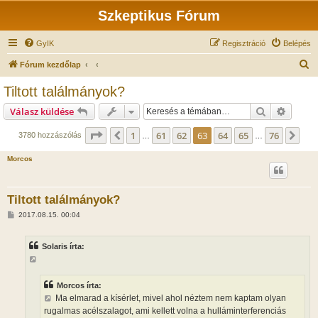
Szkeptikus Fórum
GyIK
Regisztráció
Belépés
K
Fórum kezdőlap
e
Tiltott találmányok?
r
Keresés
Részlet
Válasz küldése
e
s
Oldal:
63
/
76
1
61
62
63
64
65
76
Előző
Köv
3780 hozzászólás
…
…
é
Morcos
s
Tiltott találmányok?
H
2017.08.15. 00:04
o
z
z
Solaris írta:
á
s
z
ó
l
Morcos írta:
á
Ma elmarad a kísérlet, mivel ahol néztem nem kaptam olyan
s
rugalmas acélszalagot, ami kellett volna a hulláminterferenciás