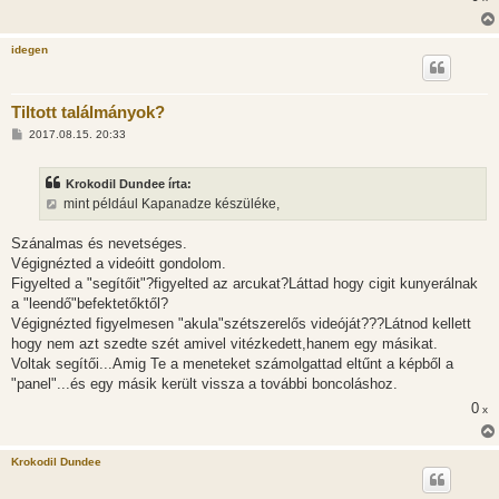
idegen
Tiltott találmányok?
H
2017.08.15. 20:33
o
z
z
Krokodil Dundee írta:
á
s
mint például Kapanadze készüléke,
z
ó
l
Szánalmas és nevetséges.
á
Végignézted a videóitt gondolom.
s
Figyelted a "segítőit"?figyelted az arcukat?Láttad hogy cigit kunyerálnak
a "leendő"befektetőktől?
Végignézted figyelmesen "akula"szétszerelős videóját???Látnod kellett
hogy nem azt szedte szét amivel vitézkedett,hanem egy másikat.
Voltak segítői...Amig Te a meneteket számolgattad eltűnt a képből a
"panel"...és egy másik került vissza a további boncoláshoz.
0
x
Krokodil Dundee