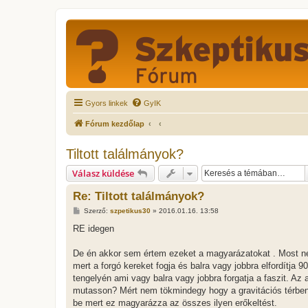
Gyors linkek
GyIK
Fórum kezdőlap
Tiltott találmányok?
Válasz küldése
Re: Tiltott találmányok?
H
Szerző:
szpetikus30
»
2016.01.16. 13:58
o
z
RE idegen
z
á
s
De én akkor sem értem ezeket a magyarázatokat . Most néz
z
mert a forgó kereket fogja és balra vagy jobbra elfordítja
ó
l
tengelyén ami vagy balra vagy jobbra forgatja a faszit. Az
á
mutasson? Mért nem tökmindegy hogy a gravitációs térben me
s
be mert ez magyarázza az összes ilyen erőkeltést.