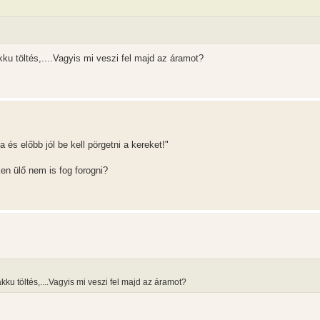
ku töltés,....Vagyis mi veszi fel majd az áramot?
 és előbb jól be kell pörgetni a kereket!"
ken ülő nem is fog forogni?
ku töltés,....Vagyis mi veszi fel majd az áramot?