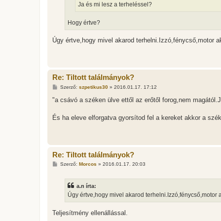
l
Ja és mi lesz a terheléssel?
á
s
Hogy értve?
Úgy értve,hogy mivel akarod terhelni.Izzó,fénycső,motor ak
Re: Tiltott találmányok?
H
Szerző:
szpetikus30
»
2016.01.17. 17:12
o
z
"a csávó a széken ülve ettől az erőtől forog,nem magától.Ja
z
á
s
És ha eleve elforgatva gyorsítod fel a kereket akkor a szé
z
ó
l
á
s
Re: Tiltott találmányok?
H
Szerző:
Morcos
»
2016.01.17. 20:03
o
z
z
a.n írta:
á
s
Úgy értve,hogy mivel akarod terhelni.Izzó,fénycső,motor ak
z
ó
l
Teljesítmény ellenállással.
á