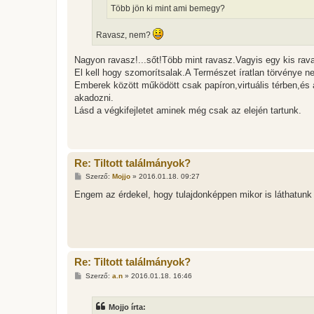
á
Több jön ki mint ami bemegy?
s
Ravasz, nem?
Nagyon ravasz!...sőt!Több mint ravasz.Vagyis egy kis rava
El kell hogy szomorítsalak.A Természet íratlan törvénye
Emberek között működött csak papíron,virtuális térben,és
akadozni.
Lásd a végkifejletet aminek még csak az elején tartunk.
Re: Tiltott találmányok?
H
Szerző:
Mojjo
»
2016.01.18. 09:27
o
z
Engem az érdekel, hogy tulajdonképpen mikor is láthatun
z
á
s
z
ó
l
á
Re: Tiltott találmányok?
s
H
Szerző:
a.n
»
2016.01.18. 16:46
o
z
z
Mojjo írta:
á