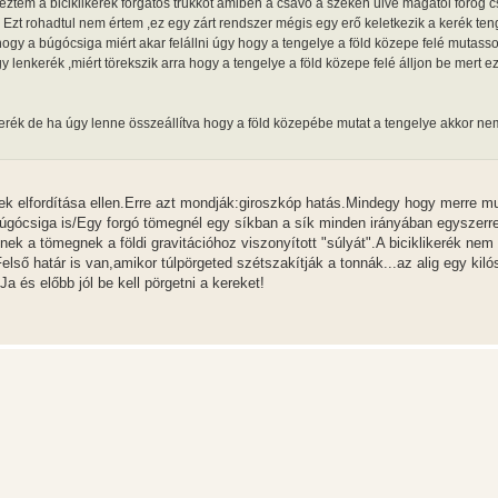
ztem a biciklikerék forgatós trükköt amiben a csávó a széken ülve magától forog c
n. Ezt rohadtul nem értem ,ez egy zárt rendszer mégis egy erő keletkezik a kerék te
hogy a búgócsiga miért akar felállni úgy hogy a tengelye a föld közepe felé mutass
lenkerék ,miért törekszik arra hogy a tengelye a föld közepe felé álljon be mert e
kerék de ha úgy lenne összeállítva hogy a föld közepébe mutat a tengelye akkor n
ének elfordítása ellen.Erre azt mondják:giroszkóp hatás.Mindegy hogy merre mu
a búgócsiga is/Egy forgó tömegnél egy síkban a sík minden irányában egyszerr
ek a tömegnek a földi gravitációhoz viszonyított "súlyát".A biciklikerék nem
első határ is van,amikor túlpörgeted szétszakítják a tonnák...az alig egy kiló
a és előbb jól be kell pörgetni a kereket!