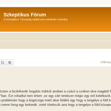
Szkeptikus Fórum
A Szkeptikus Társaság vitafóruma mindenki számára
Keresés
Részletes keresés
3780 ho
tem a biciklikerék forgatós trükköt amiben a csávó a széken ülve magától 
 90°ban. Ezt rohadtul nem értem ,ez egy zárt rendszer mégis egy erő keletkezik
 a problémám hogy a búgócsiga miért akar felállni úgy hogy a tengelye a föld 
rre forog egy lenkerék ,miért törekszik arra hogy a tengelye a föld közepe 