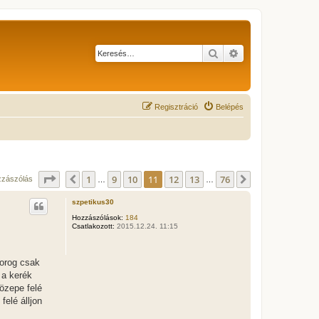
Keresés
Részletes keresés
Regisztráció
Belépés
Oldal:
11
/
76
1
9
10
11
12
13
76
Előző
Következő
zzászólás
…
…
szpetikus30
Hozzászólások:
184
Csatlakozott:
2015.12.24. 11:15
forog csak
 a kerék
közepe felé
felé álljon