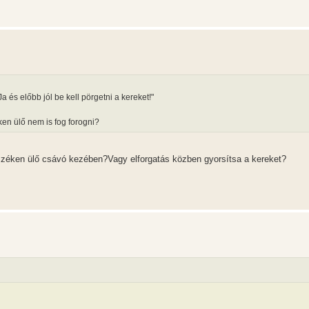
a és előbb jól be kell pörgetni a kereket!"
ken ülő nem is fog forogni?
széken ülő csávó kezében?Vagy elforgatás közben gyorsítsa a kereket?