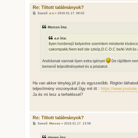
á
Re: Tiltott találmányok?
s
H
Szerző:
a.n
»
2016.01.17. 08:02
o
z
z
Morcos írta:
á
s
z
a.n írta:
ó
l
Ilyen horderejű ketyerére szerintem mindenki kívánc
á
cakompakk.Nem kell ide szkóp,D.C-D.C be/ki.Volt és 
s
Andrásnak vannak ilyen extra igényei
De rájöttem nem
bemenő teljesítményeket és a jelalakot.
Ha van akkor tényleg jól jó és egyszerűbb. Rögtön láthato
teljesítmény viszonyokat.Úgy mit itt :
https://www.youtu
Ja és mi lesz a terheléssel?
Re: Tiltott találmányok?
H
Szerző:
Morcos
»
2016.01.17. 13:58
o
z
z
idegen írta:
á