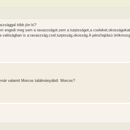
szsággal több jön ki?
 nem engedi meg sem a ravaszságot,sem a turpisságot,a cseleket,okosságokat
 a valóságban is a:ravaszság,csel,turpisság,okosság.A pénzhajtású örökmoz
k már valamit Morcos találmányából. Morcos?