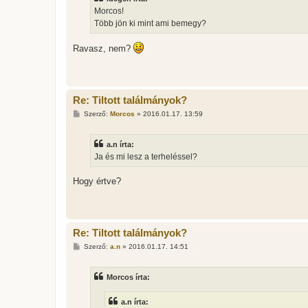
s
Morcos!
z
Több jön ki mint ami bemegy?
ó
l
á
Ravasz, nem?
s
Re: Tiltott találmányok?
H
Szerző:
Morcos
»
2016.01.17. 13:59
o
z
z
a.n írta:
á
s
Ja és mi lesz a terheléssel?
z
ó
l
Hogy értve?
á
s
Re: Tiltott találmányok?
H
Szerző:
a.n
»
2016.01.17. 14:51
o
z
z
Morcos írta:
á
s
z
a.n írta:
ó