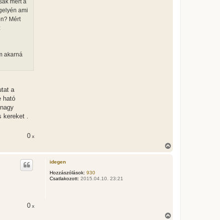
sak mert a
j
é
ngelyén ami
r
on? Mért
e
z
em akarná
tat a
e ható
 nagy
s kereket .
0
x
V
i
s
idegen
s
z
Hozzászólások:
930
Csatlakozott:
2015.04.10. 23:21
a
a
t
e
0
x
t
e
V