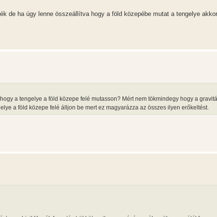
erék de ha úgy lenne összeállítva hogy a föld közepébe mutat a tengelye akk
 hogy a tengelye a föld közepe felé mutasson? Mért nem tökmindegy hogy a gravitá
gelye a föld közepe felé álljon be mert ez magyarázza az összes ilyen erőkeltést.