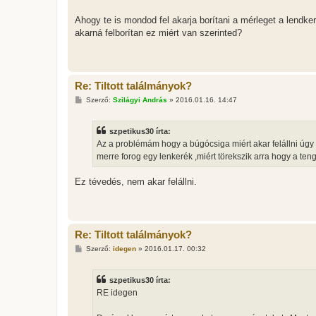
Ahogy te is mondod fel akarja borítani a mérleget a lendk
akarná felborítan ez miért van szerinted?
Re: Tiltott találmányok?
H
Szerző:
Szilágyi András
»
2016.01.16. 14:47
o
z
z
szpetikus30 írta:
á
s
Az a problémám hogy a búgócsiga miért akar felállni úgy
z
merre forog egy lenkerék ,miért törekszik arra hogy a ten
ó
l
á
Ez tévedés, nem akar felállni.
s
Re: Tiltott találmányok?
H
Szerző:
idegen
»
2016.01.17. 00:32
o
z
z
szpetikus30 írta:
á
s
RE idegen
z
ó
l