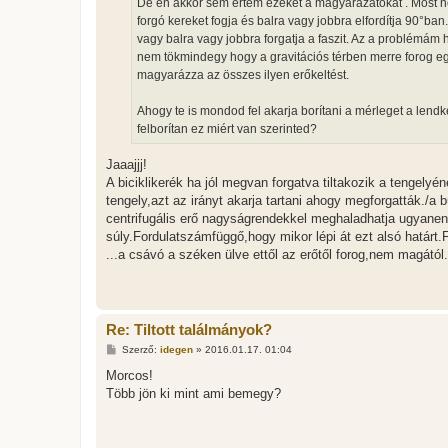
De én akkor sem értem ezeket a magyarázatokat . Most né
á
forgó kereket fogja és balra vagy jobbra elfordítja 90°ba
s
vagy balra vagy jobbra forgatja a faszit. Az a problémám 
nem tökmindegy hogy a gravitációs térben merre forog egy 
magyarázza az összes ilyen erőkeltést.
Ahogy te is mondod fel akarja borítani a mérleget a lend
felborítan ez miért van szerinted?
Jaaajjj!
A biciklikerék ha jól megvan forgatva tiltakozik a tengely
tengely,azt az irányt akarja tartani ahogy megforgatták./
centrifugális erő nagyságrendekkel meghaladhatja ugyanenn
súly.Fordulatszámfüggő,hogy mikor lépi át ezt alsó határt.F
...a csávó a széken ülve ettől az erőtől forog,nem magától.J
Re: Tiltott találmányok?
H
Szerző:
idegen
»
2016.01.17. 01:04
o
z
Morcos!
z
Több jön ki mint ami bemegy?
á
s
z
ó
l