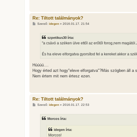
s
Re: Tiltott találmányok?
H
Szerző:
idegen
»
2016.01.17. 21:54
o
z
z
szpetikus30 írta:
á
s
"a csávó a széken ülve ettől az erőtől forog,nem magától.J
z
ó
l
És ha eleve elforgatva gyorsítod fel a kereket akkor a szé
á
s
Húúúú....
Hogy érted azt hogy"eleve elforgatva"?Más szögben áll a 
Nem értem mit nem értesz ezen.
Re: Tiltott találmányok?
H
Szerző:
idegen
»
2016.01.17. 22:53
o
z
z
Morcos írta:
á
s
z
idegen írta:
ó
l
Morcos!