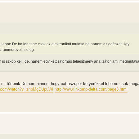
si lenne.De ha lehet ne csak az elektronikát mutasd be hanem az egészet.Úgy
árammérővel is elég.
 is szkóp kell ide, hanem egy kétcsatornás teljesítmény analizátor, ami megmutatj
d mi történik.De nem hinném,hogy extraszuper ketyerékkel lehetne csak megál
be.com/watch?v=z4bMgDUpuWI
http://www.inkomp-delta.com/page3.html