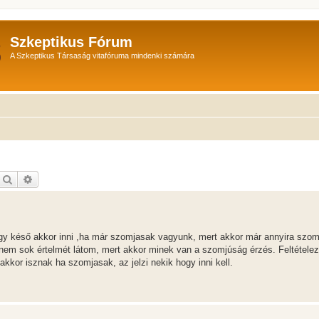
Szkeptikus Fórum
A Szkeptikus Társaság vitafóruma mindenki számára
Keresés
Részletes keresés
y késő akkor inni ,ha már szomjasak vagyunk, mert akkor már annyira szom
 nem sok értelmét látom, mert akkor minek van a szomjúság érzés. Feltétele
akkor isznak ha szomjasak, az jelzi nekik hogy inni kell.