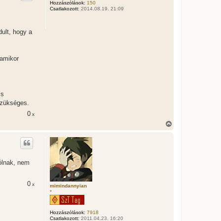
z
Hozzászólások:
150
Csatlakozott:
2014.08.19. 21:09
a
a
t
e
ult, hogy a
t
e
j
é
 amikor
r
e
is
szükséges.
0
x
V
i
s
s
z
a
ólnak, nem
a
t
e
0
x
t
mimindannyian
*
e
j
é
Hozzászólások:
7918
r
Csatlakozott:
2011.04.23. 16:20
e