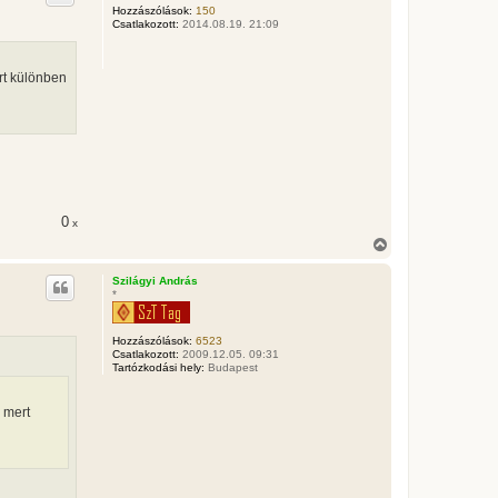
z
Hozzászólások:
150
Csatlakozott:
2014.08.19. 21:09
a
a
t
e
rt különben
t
e
j
é
r
e
0
x
V
i
s
Szilágyi András
s
*
z
a
a
Hozzászólások:
6523
t
Csatlakozott:
2009.12.05. 09:31
e
Tartózkodási hely:
Budapest
t
e
 mert
j
é
r
e