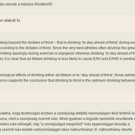
i vannak a hiányos frissítésről!
 alakult ki.
ing beyond the dictates of thirst – that is drinking ‘to stay ahead of thirst’ during ex
ording to the dictates of thirst. Since the very best athletes often develop the gre
 drinking sparingly during exercise is ergogenic whereas drinking ‘to stay ahead of th
it is clear that ad libitum drinking is less likely to cause EAH and EAHE in predi
ogical effects of drinking either ad libitum or to ‘stay ahead of thirst’, those advis
ence supports the conclusion that drinking to thirst is the optimum drinking behavio
mutatná, hogy testmozgás közben a szomjúság diktálta mennyiségen felül történő iv
a, mint a szomjúság szerinti ivás. Mivel gyakran a legjobb sportolók veszítenek 
kletes ivás elősegíti, míg "a szomjúságot megelőző" ivás éppenséggel lerontja a
szerinti ivás kisebb valószínűséggel okoz nátriumhiányt, ill. nátriumhiány okozta