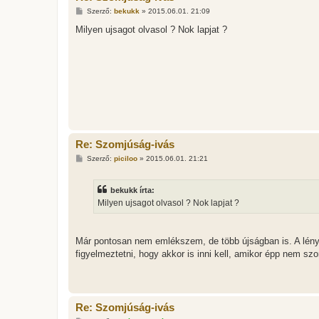
H
Szerző:
bekukk
»
2015.06.01. 21:09
o
z
Milyen ujsagot olvasol ? Nok lapjat ?
z
á
s
z
ó
l
á
s
Re: Szomjúság-ivás
H
Szerző:
piciloo
»
2015.06.01. 21:21
o
z
z
bekukk írta:
á
s
Milyen ujsagot olvasol ? Nok lapjat ?
z
ó
l
á
Már pontosan nem emlékszem, de több újságban is. A lény
s
figyelmeztetni, hogy akkor is inni kell, amikor épp nem sz
Re: Szomjúság-ivás