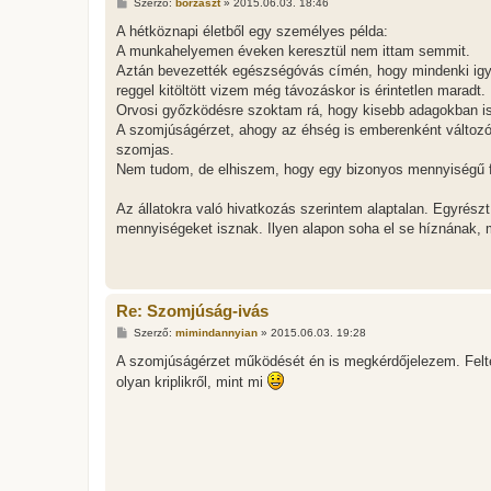
H
Szerző:
borzaszt
»
2015.06.03. 18:46
o
z
A hétköznapi életből egy személyes példa:
z
A munkahelyemen éveken keresztül nem ittam semmit.
á
s
Aztán bevezették egészségóvás címén, hogy mindenki igyon
z
reggel kitöltött vizem még távozáskor is érintetlen maradt
ó
l
Orvosi győzködésre szoktam rá, hogy kisebb adagokban isz
á
A szomjúságérzet, ahogy az éhség is emberenként változó. 
s
szomjas.
Nem tudom, de elhiszem, hogy egy bizonyos mennyiségű f
Az állatokra való hivatkozás szerintem alaptalan. Egyrés
mennyiségeket isznak. Ilyen alapon soha el se híznának,
Re: Szomjúság-ivás
H
Szerző:
mimindannyian
»
2015.06.03. 19:28
o
z
A szomjúságérzet működését én is megkérdőjelezem. Felt
z
olyan kriplikről, mint mi
á
s
z
ó
l
á
s