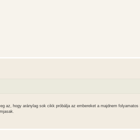
eg az, hogy aránylag sok cikk próbálja az embereket a majdnem folyamatos 
omjasak.