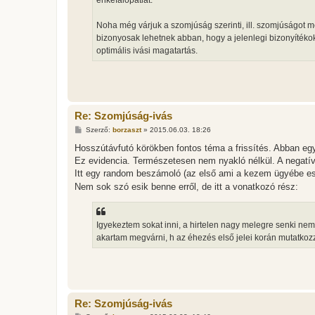
enkefalopátiát.
Noha még várjuk a szomjúság szerinti, ill. szomjúságot me
bizonyosak lehetnek abban, hogy a jelenlegi bizonyítékok
optimális ivási magatartás.
Re: Szomjúság-ivás
H
Szerző:
borzaszt
»
2015.06.03. 18:26
o
z
Hosszútávfutó körökben fontos téma a frissítés. Abban egye
z
Ez evidencia. Természetesen nem nyakló nélkül. A negatív 
á
s
Itt egy random beszámoló (az első ami a kezem ügyébe es
z
Nem sok szó esik benne erről, de itt a vonatkozó rész:
ó
l
á
s
Igyekeztem sokat inni, a hirtelen nagy melegre senki nem 
akartam megvárni, h az éhezés első jelei korán mutatko
Re: Szomjúság-ivás