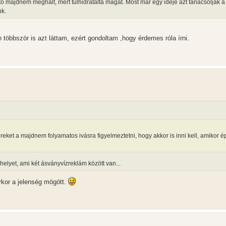
ó majdnem meghalt, mert túlhidratálta magát. Most már egy ideje azt tanácsolják a
nk.
többször is azt láttam, ezért gondoltam ,hogy érdemes róla írni.
reket a majdnem folyamatos ivásra figyelmeztetni, hogy akkor is inni kell, amikor 
 helyet, ami két ásványvízreklám között van...
ykor a jelenség mögött.