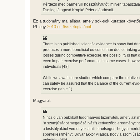
Kérdezd meg bármelyik hosszútávfutót, milyen tapasztalata
Esetleg látogasd Kropkó Péter előadásait.
Ez a tudomány mai állása, amely sok-sok kutatást követően
Pl. egy
2010-es összefoglalóból
:
There is no published scientific evidence to show that drink
produces a more beneficial outcome than does drinking acc
losses during competitive exercise, the possibility is that
even impair exercise performance in some cases. However, 
individuals [48].
While we await more studies which compare the relative biol
can safely be assured that the balance of the current evid
exercise (table 1).
Magyarul:
Nincs olyan publikált tudományos bizonyíték, amely azt 
"a szomjúságot megelőző ivás") kedvezőbb eredményt hozn
a testsúlyukból versenyek alatt, lehetséges, hogy a mérté
sportteljesítményt. Ugyanakkor világos, hogy a szomjúság 