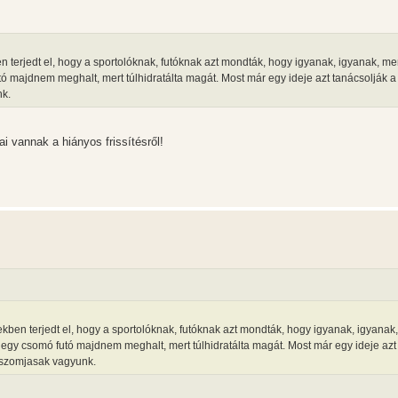
n terjedt el, hogy a sportolóknak, futóknak azt mondták, hogy igyanak, igyanak, me
ó majdnem meghalt, mert túlhidratálta magát. Most már egy ideje azt tanácsolják a
nk.
i vannak a hiányos frissítésről!
kben terjedt el, hogy a sportolóknak, futóknak azt mondták, hogy igyanak, igyanak,
egy csomó futó majdnem meghalt, mert túlhidratálta magát. Most már egy ideje azt
 szomjasak vagyunk.