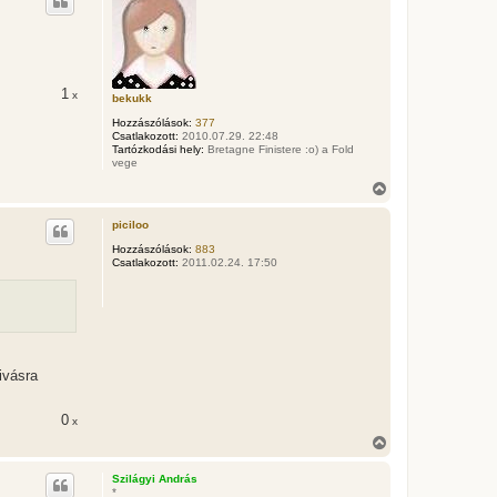
s
z
a
a
t
e
1
x
t
bekukk
e
Hozzászólások:
377
j
Csatlakozott:
2010.07.29. 22:48
é
Tartózkodási hely:
Bretagne Finistere :o) a Fold
r
vege
e
V
i
s
piciloo
s
z
Hozzászólások:
883
Csatlakozott:
2011.02.24. 17:50
a
a
t
e
t
e
j
é
ivásra
r
e
0
x
V
i
s
Szilágyi András
s
*