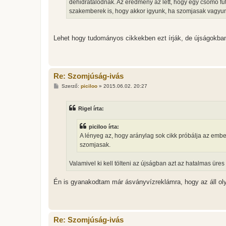
dehidratálódnak. Az eredmény az lett, hogy egy csomó fut
ó
l
szakemberek is, hogy akkor igyunk, ha szomjasak vagyu
á
s
Lehet hogy tudományos cikkekben ezt írják, de újságokban 
Re: Szomjúság-ivás
H
Szerző:
piciloo
»
2015.06.02. 20:27
o
z
z
Rigel írta:
á
s
z
piciloo írta:
ó
l
A lényeg az, hogy aránylag sok cikk próbálja az embe
á
szomjasak.
s
Valamivel ki kell tölteni az újságban azt az hatalmas üres
Én is gyanakodtam már ásványvízreklámra, hogy az áll ol
Re: Szomjúság-ivás