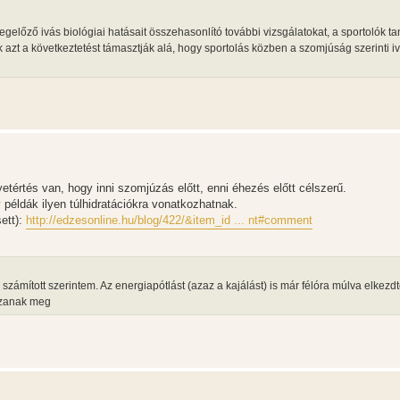
gelőző ivás biológiai hatásait összehasonlító további vizsgálatokat, a sportolók t
 azt a következtetést támasztják alá, hogy sportolás közben a szomjúság szerinti i
tértés van, hogy inni szomjúzás előtt, enni éhezés előtt célszerű.
példák ilyen túlhidratációkra vonatkozhatnak.
ett):
http://edzesonline.hu/blog/422/&item_id ... nt#comment
számított szerintem. Az energiapótlást (azaz a kajálást) is már félóra múlva elkez
zzanak meg