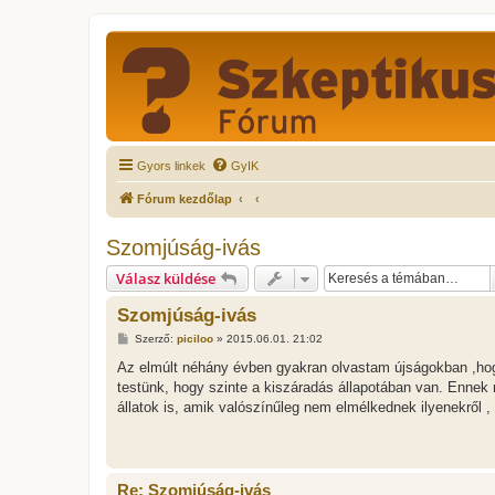
Gyors linkek
GyIK
Fórum kezdőlap
Szomjúság-ivás
Válasz küldése
Szomjúság-ivás
H
Szerző:
piciloo
»
2015.06.01. 21:02
o
z
Az elmúlt néhány évben gyakran olvastam újságokban ,hog
z
testünk, hogy szinte a kiszáradás állapotában van. Ennek
á
s
állatok is, amik valószínűleg nem elmélkednek ilyenekről , 
z
ó
l
á
s
Re: Szomjúság-ivás