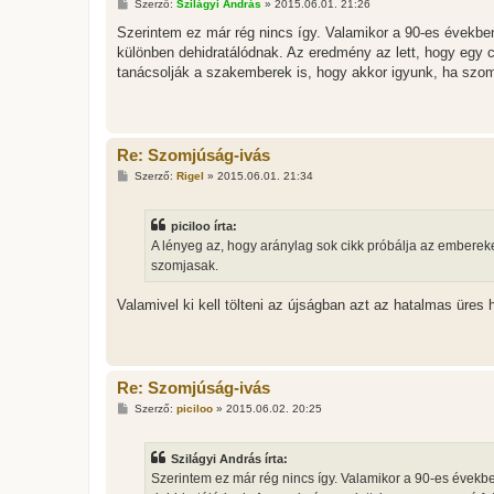
H
Szerző:
Szilágyi András
»
2015.06.01. 21:26
o
z
Szerintem ez már rég nincs így. Valamikor a 90-es években
z
különben dehidratálódnak. Az eredmény az lett, hogy egy 
á
s
tanácsolják a szakemberek is, hogy akkor igyunk, ha szo
z
ó
l
á
s
Re: Szomjúság-ivás
H
Szerző:
Rigel
»
2015.06.01. 21:34
o
z
z
piciloo írta:
á
s
A lényeg az, hogy aránylag sok cikk próbálja az embereke
z
szomjasak.
ó
l
á
Valamivel ki kell tölteni az újságban azt az hatalmas üres
s
Re: Szomjúság-ivás
H
Szerző:
piciloo
»
2015.06.02. 20:25
o
z
z
Szilágyi András írta:
á
s
Szerintem ez már rég nincs így. Valamikor a 90-es évekbe
z