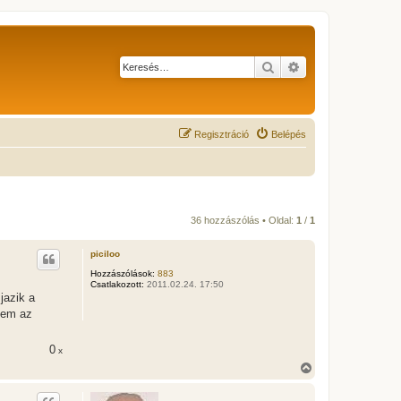
Keresés
Részletes keresés
Regisztráció
Belépés
36 hozzászólás • Oldal:
1
/
1
piciloo
Hozzászólások:
883
Csatlakozott:
2011.02.24. 17:50
jazik a
zem az
0
x
V
i
s