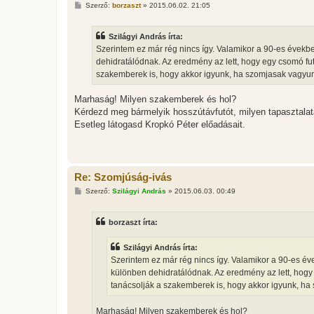
H
Szerző:
borzaszt
»
2015.06.02. 21:05
o
z
z
Szilágyi András írta:
á
s
Szerintem ez már rég nincs így. Valamikor a 90-es évekbe
z
dehidratálódnak. Az eredmény az lett, hogy egy csomó fut
ó
l
szakemberek is, hogy akkor igyunk, ha szomjasak vagyu
á
s
Marhaság! Milyen szakemberek és hol?
Kérdezd meg bármelyik hosszútávfutót, milyen tapasztalata
Esetleg látogasd Kropkó Péter előadásait.
Re: Szomjúság-ivás
H
Szerző:
Szilágyi András
»
2015.06.03. 00:49
o
z
z
borzaszt írta:
á
s
z
Szilágyi András írta:
ó
l
Szerintem ez már rég nincs így. Valamikor a 90-es éve
á
különben dehidratálódnak. Az eredmény az lett, hogy 
s
tanácsolják a szakemberek is, hogy akkor igyunk, ha
Marhaság! Milyen szakemberek és hol?