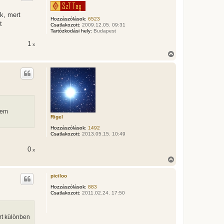
z
a
k, mert
a
Hozzászólások:
6523
t
t
Csatlakozott:
2009.12.05. 09:31
e
Tartózkodási hely:
Budapest
t
1
x
e
j
V
é
i
r
s
e
s
z
a
a
t
e
nem
t
Rigel
e
Hozzászólások:
1492
j
Csatlakozott:
2013.05.15. 10:49
é
r
0
x
e
V
i
s
piciloo
s
z
Hozzászólások:
883
Csatlakozott:
2011.02.24. 17:50
a
a
t
e
rt különben
t