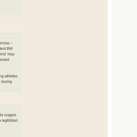
ercise –
atest BW
irst’ may
sposed
ing athletes
r during
ás (vagyis
a legtöbbet