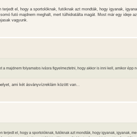
 terjedt el, hogy a sportolóknak, futóknak azt mondták, hogy igyanak, igyana
csomó futó majdnem meghalt, mert túlhidratálta magát. Most már egy ideje az
mjasak vagyunk.
t a majdnem folyamatos ivásra figyelmeztetni, hogy akkor is inni kell, amikor épp 
 helyet, ami két ásványvízreklám között van...
n terjedt el, hogy a sportolóknak, futóknak azt mondták, hogy igyanak, igyanak, me