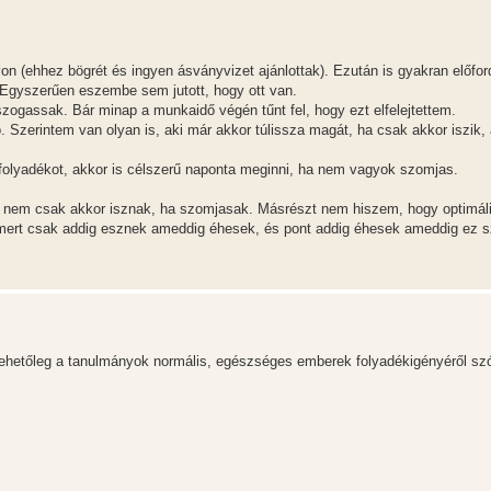
 (ehhez bögrét és ingyen ásványvizet ajánlottak). Ezután is gyakran előford
. Egyszerűen eszembe sem jutott, hogy ott van.
ogassak. Bár minap a munkaidő végén tűnt fel, hogy ezt elfelejtettem.
Szerintem van olyan is, aki már akkor túlissza magát, ha csak akkor iszik,
olyadékot, akkor is célszerű naponta meginni, ha nem vagyok szomjas.
zt nem csak akkor isznak, ha szomjasak. Másrészt nem hiszem, hogy optimál
 mert csak addig esznek ameddig éhesek, és pont addig éhesek ameddig ez 
ehetőleg a tanulmányok normális, egészséges emberek folyadékigényéről sz