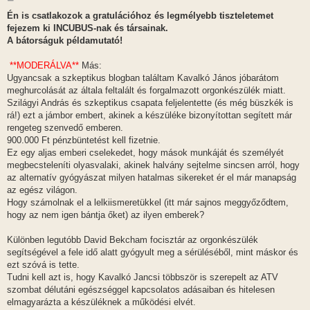
o
z
Én is csatlakozok a gratulációhoz és legmélyebb tiszteletemet
z
fejezem ki INCUBUS-nak és társainak.
á
s
A bátorságuk példamutató!
z
ó
l
**MODERÁLVA**
Más:
á
Ugyancsak a szkeptikus blogban találtam Kavalkó János jóbarátom
s
meghurcolását az általa feltalált és forgalmazott orgonkészülék miatt.
Szilágyi András és szkeptikus csapata feljelentette (és még büszkék is
rá!) ezt a jámbor embert, akinek a készüléke bizonyítottan segített már
rengeteg szenvedő emberen.
900.000 Ft pénzbüntetést kell fizetnie.
Ez egy aljas emberi cselekedet, hogy mások munkáját és személyét
megbecsteleníti olyasvalaki, akinek halvány sejtelme sincsen arról, hogy
az alternatív gyógyászat milyen hatalmas sikereket ér el már manapság
az egész világon.
Hogy számolnak el a lelkiismeretükkel (itt már sajnos meggyőződtem,
hogy az nem igen bántja őket) az ilyen emberek?
Különben legutóbb David Bekcham focisztár az orgonkészülék
segítségével a fele idő alatt gyógyult meg a sérüléséből, mint máskor és
ezt szóvá is tette.
Tudni kell azt is, hogy Kavalkó Jancsi többször is szerepelt az ATV
szombat délutáni egészséggel kapcsolatos adásaiban és hitelesen
elmagyarázta a készüléknek a működési elvét.