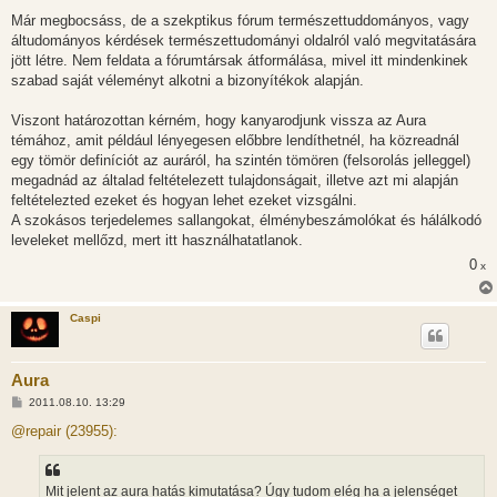
Már megbocsáss, de a szekptikus fórum természettuddományos, vagy
áltudományos kérdések természettudományi oldalról való megvitatására
jött létre. Nem feldata a fórumtársak átformálása, mivel itt mindenkinek
szabad saját véleményt alkotni a bizonyítékok alapján.
Viszont határozottan kérném, hogy kanyarodjunk vissza az Aura
témához, amit például lényegesen előbbre lendíthetnél, ha közreadnál
egy tömör definíciót az auráról, ha szintén tömören (felsorolás jelleggel)
megadnád az általad feltételezett tulajdonságait, illetve azt mi alapján
feltételezted ezeket és hogyan lehet ezeket vizsgálni.
A szokásos terjedelemes sallangokat, élménybeszámolókat és hálálkodó
leveleket mellőzd, mert itt használhatatlanok.
0
x
Caspi
Aura
H
2011.08.10. 13:29
o
z
@repair (23955):
z
á
s
z
Mit jelent az aura hatás kimutatása? Úgy tudom elég ha a jelenséget
ó