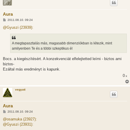
Aura
H
2011.08.10. 09:24
o
z
@Gyuszi (23939):
z
á
s
z
A megtapasztalás más, magasabb dimenziókban is létezik, mint
ó
l
amilyenben Te és a többi szkeptikus él
á
s
Bocs. a kiegészítésért. A konzekvenciát elfelejtetted leírni - biztos ami
biztos-
Ezáltal más eredményt is kapunk.
0
x
vegyati
Aura
H
2011.08.10. 09:24
o
z
@osamuka (23927):
z
@Gyuszi (23931):
á
s