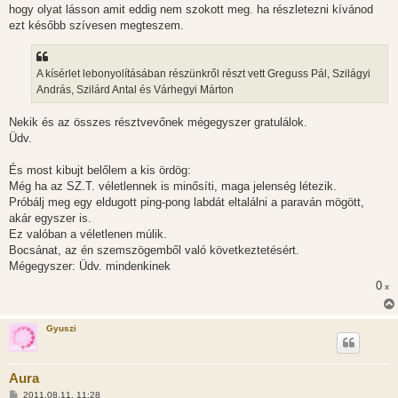
hogy olyat lásson amit eddig nem szokott meg. ha részletezni kívánod
ezt később szívesen megteszem.
A kísérlet lebonyolításában részünkről részt vett Greguss Pál, Szilágyi
András, Szilárd Antal és Várhegyi Márton
Nekik és az összes résztvevőnek mégegyszer gratulálok.
Üdv.
És most kibujt belőlem a kis ördög:
Még ha az SZ.T. véletlennek is minősíti, maga jelenség létezik.
Próbálj meg egy eldugott ping-pong labdát eltalálni a paraván mögött,
akár egyszer is.
Ez valóban a véletlenen múlik.
Bocsánat, az én szemszögemből való következtetésért.
Mégegyszer: Üdv. mindenkinek
0
x
Gyuszi
Aura
H
2011.08.11. 11:28