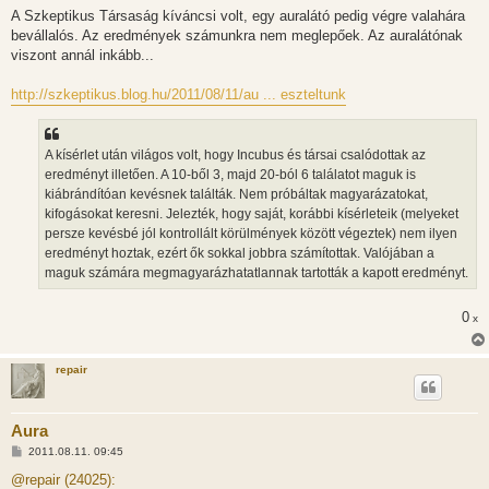
z
A Szkeptikus Társaság kíváncsi volt, egy auralátó pedig végre valahára
z
bevállalós. Az eredmények számunkra nem meglepőek. Az auralátónak
á
s
viszont annál inkább...
z
ó
l
http://szkeptikus.blog.hu/2011/08/11/au ... eszteltunk
á
s
A kísérlet után világos volt, hogy Incubus és társai csalódottak az
eredményt illetően. A 10-ből 3, majd 20-ból 6 találatot maguk is
kiábrándítóan kevésnek találták. Nem próbáltak magyarázatokat,
kifogásokat keresni. Jelezték, hogy saját, korábbi kísérleteik (melyeket
persze kevésbé jól kontrollált körülmények között végeztek) nem ilyen
eredményt hoztak, ezért ők sokkal jobbra számítottak. Valójában a
maguk számára megmagyarázhatatlannak tartották a kapott eredményt.
0
x
repair
Aura
H
2011.08.11. 09:45
o
z
@repair (24025):