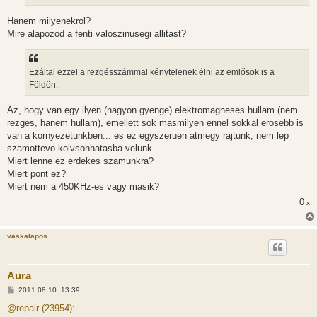
Hanem milyenekrol?
Mire alapozod a fenti valoszinusegi allitast?
Ezáltal ezzel a rezgésszámmal kénytelenek élni az emlősök is a
Földön.
Az, hogy van egy ilyen (nagyon gyenge) elektromagneses hullam (nem
rezges, hanem hullam), emellett sok masmilyen ennel sokkal erosebb is
van a kornyezetunkben... es ez egyszeruen atmegy rajtunk, nem lep
szamottevo kolvsonhatasba velunk.
Miert lenne ez erdekes szamunkra?
Miert pont ez?
Miert nem a 450KHz-es vagy masik?
0
x
vaskalapos
Aura
H
2011.08.10. 13:39
o
z
@repair (23954):
z