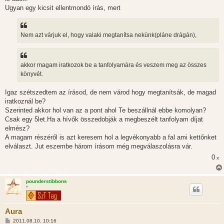
ó
l
Ugyan egy kicsit ellentmondó írás, mert
á
s
Nem azt várjuk el, hogy valaki megtanítsa nekünk(pláne drágán),
akkor magam iratkozok be a tanfolyamára és veszem meg az összes
könyvét.
Igaz szétszedtem az írásod, de nem várod hogy megtanítsák, de magad
iratkoznál be?
Szerinted akkor hol van az a pont ahol Te beszállnál ebbe komolyan?
Csak egy 5let.Ha a hívők összedobják a megbeszélt tanfolyam díjat
elmész?
A magam részéről is azt keresem hol a legvékonyabb a fal ami kettőnket
elválaszt. Jut eszembe három írásom még megválaszolásra vár.
0
x
pounderstibbons
*
Aura
H
2011.08.10. 10:16