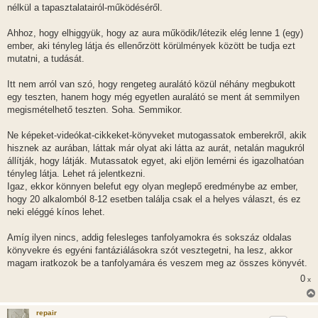
nélkül a tapasztalatairól-működéséről.
Ahhoz, hogy elhiggyük, hogy az aura működik/létezik elég lenne 1 (egy)
ember, aki tényleg látja és ellenőrzött körülmények között be tudja ezt
mutatni, a tudását.
Itt nem arról van szó, hogy rengeteg auralátó közül néhány megbukott
egy teszten, hanem hogy még egyetlen auralátó se ment át semmilyen
megismételhető teszten. Soha. Semmikor.
Ne képeket-videókat-cikkeket-könyveket mutogassatok emberekről, akik
hisznek az aurában, láttak már olyat aki látta az aurát, netalán magukról
állítják, hogy látják. Mutassatok egyet, aki eljön lemérni és igazolhatóan
tényleg látja. Lehet rá jelentkezni.
Igaz, ekkor könnyen belefut egy olyan meglepő eredménybe az ember,
hogy 20 alkalomból 8-12 esetben találja csak el a helyes választ, és ez
neki eléggé kínos lehet.
Amíg ilyen nincs, addig felesleges tanfolyamokra és sokszáz oldalas
könyvekre és egyéni fantáziálásokra szót vesztegetni, ha lesz, akkor
magam iratkozok be a tanfolyamára és veszem meg az összes könyvét.
0
x
repair