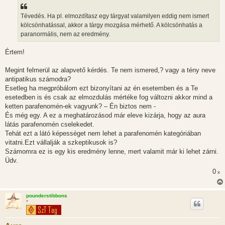
s
z
Tévedés. Ha pl. elmozdítasz egy tárgyat valamilyen eddig nem ismert
ó
l
kölcsönhatással, akkor a tárgy mozgása mérhető. A kölcsönhatás a
á
paranormális, nem az eredmény.
s
Értem!
Megint felmerül az alapvető kérdés. Te nem ismered,? vagy a tény neve
antipatikus számodra?
Esetleg ha megpróbálom ezt bizonyítani az én esetemben és a Te
esetedben is és csak az elmozdulás mértéke fog változni akkor mind a
ketten parafenomén-ek vagyunk? – Én biztos nem -
És még egy. A ez a meghatározásod már eleve kizárja, hogy az aura
látás parafenomén cselekedet.
Tehát ezt a látó képességet nem lehet a parafenomén kategóriában
vitatni.Ezt vállalják a szkeptikusok is?
Számomra ez is egy kis eredmény lenne, mert valamit már ki lehet zárni.
Üdv.
0
x
pounderstibbons
*