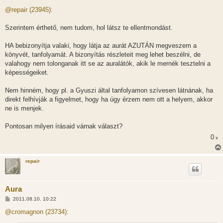
o
z
@repair (23945):
z
á
s
Szerintem érthető, nem tudom, hol látsz te ellentmondást.
z
ó
l
HA bebizonyítja valaki, hogy látja az aurát AZUTÁN megveszem a
á
könyvét, tanfolyamát. A bizonyítás részleteit meg lehet beszélni, de
s
valahogy nem tolonganak itt se az auralátók, akik le mernék tesztelni a
képességeiket.
Nem hinném, hogy pl. a Gyuszi által tanfolyamon szívesen látnának, ha
direkt felhívják a figyelmet, hogy ha úgy érzem nem ott a helyem, akkor
ne is menjek.
Pontosan milyen írásaid várnak választ?
0
x
repair
Aura
H
2011.08.10. 10:22
o
z
@cromagnon (23734):
z
á