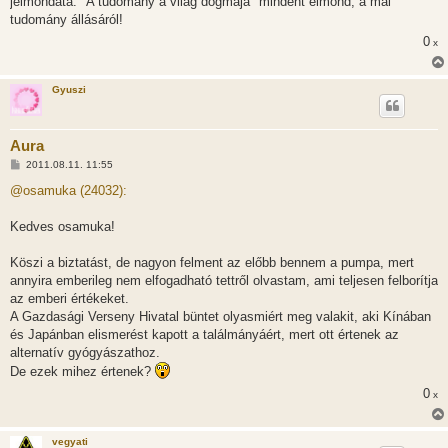
jelmondata: "A tudomány a világ dogmája" mindent elmond, a mai
ó
l
tudomány állásáról!
á
0
s
x
Gyuszi
Aura
H
2011.08.11. 11:55
o
z
@osamuka (24032):
z
á
s
Kedves osamuka!
z
ó
l
Köszi a biztatást, de nagyon felment az előbb bennem a pumpa, mert
á
annyira emberileg nem elfogadható tettről olvastam, ami teljesen felborítja
s
az emberi értékeket.
A Gazdasági Verseny Hivatal büntet olyasmiért meg valakit, aki Kínában
és Japánban elismerést kapott a találmányáért, mert ott értenek az
alternatív gyógyászathoz.
De ezek mihez értenek?
0
x
vegyati