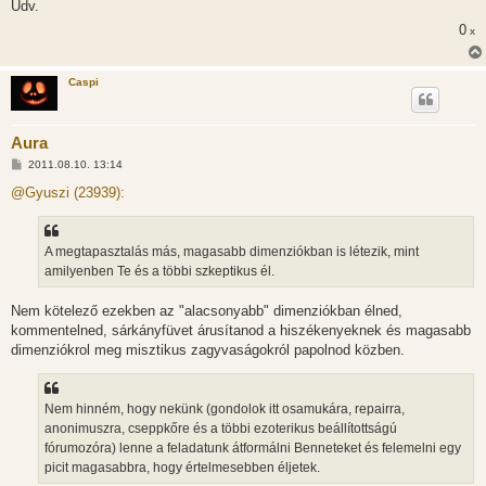
Üdv.
0
x
Caspi
Aura
H
2011.08.10. 13:14
o
z
@Gyuszi (23939):
z
á
s
z
A megtapasztalás más, magasabb dimenziókban is létezik, mint
ó
l
amilyenben Te és a többi szkeptikus él.
á
s
Nem kötelező ezekben az "alacsonyabb" dimenziókban élned,
kommentelned, sárkányfüvet árusítanod a hiszékenyeknek és magasabb
dimenziókrol meg misztikus zagyvaságokról papolnod közben.
Nem hinném, hogy nekünk (gondolok itt osamukára, repairra,
anonimuszra, cseppkőre és a többi ezoterikus beállítottságú
fórumozóra) lenne a feladatunk átformálni Benneteket és felemelni egy
picit magasabbra, hogy értelmesebben éljetek.