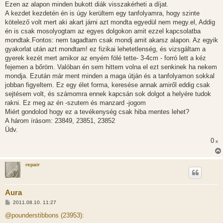
Ezen az alapon minden bukott diák visszakérheti a díjat.
A kezdet kezdetén én is úgy kerültem egy tanfolyamra, hogy szinte
kötelező volt mert aki akart járni azt mondta egyedül nem megy.el, Addig
én is csak mosolyogtam az egyes dolgokon amit ezzel kapcsolatba
mondtak.Fontos: nem tagadtam csak mondj amit akarsz alapon. Az egyik
gyakorlat után azt mondtam! ez fizikai lehetetlenség, és vizsgáltam a
gyerek kezét mert amikor az enyém fölé tette- 3-4cm - forró lett a kéz
fejemen a bőröm. Valóban én sem hittem volna el ezt senkinek ha nekem
mondja. Ezután már ment minden a maga útján és a tanfolyamon sokkal
jobban figyeltem. Ez egy élet forma, keresése annak amiről eddig csak
sejtésem volt, és számomra ennek kapcsán sok dolgot a helyére tudok
rakni. Ez meg az én -szutern és manzard -jogom
Miért gondolod hogy ez a tevékenység csak hiba mentes lehet?
A három írásom: 23849, 23851, 23852
Üdv.
0
x
repair
Aura
H
2011.08.10. 11:27
o
z
@pounderstibbons (23953):
z