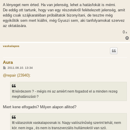
A lényeget nem érted. Ha van jelenség, lehet a hatásfokát is mérni.
De eddig ott tartunk, hogy van egy részetekről felételezett jelenség, amit
eddig csak szájkaratéban próbáltatok bizonyítani, de tesztre még
egyikőtök sem mert kiállni, még Gyuszi sem, aki tanfolyamokat szervez
az oktatására.
0
x
vaskalapos
Aura
H
2011.08.10. 13:34
o
z
@repair (23940):
z
á
s
z
Itt kérdezem ? - mégis mi az amiért nem fogadod el a minden rezeg
ó
l
meghatározást-?
á
s
Miert kene elfogadni? Milyen alapon allitod?
Itt válaszolok vaskalaposnak is: Nagy valószínűség szerint tehát, nem
kör. nem inga , és nem is transzverzális hullámokról van szó.