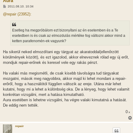
Aura
H
2011.08.10. 10:34
o
z
@repair (23952):
z
á
s
z
Esetleg ha megpróbálom ezt bizonyítani az én esetemben és a Te
ó
l
esetedben is és csak az elmozdulás mértéke fog változni akkor mind a
á
ketten parafenomén-ek vagyunk?
s
Ha sikerül neked elmozdítani egy tárgyat az akaratoddal(ellenőrzött
körülmények között), és ezt igazolod, akkor elneveznek rólad egy új erőt,
mondjuk repair-erőnek és keresel vele egy rakás pénzt.
Ha valaki más megismétli, de csak kisebb távolságra tud tárgyakat
mozgatni, mások meg nagyobbra, akkor majd ki lehet mondani a repair-
erőről, hogy a használótól függően változik az ereje. Utána már lehet
kutatni, hogy mi a lehet a különbség oka. De a lényeg, hogy lehet valamit
konkrétan vizsgálni, mert a hatása kimutatható.
Aura esetében is lehetne vizsgálni, ha végre valaki kimutatná a hatását.
De eddig nem tették.
0
x
repair