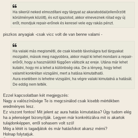
á
s
z
Ha sikerül neked elmozdítani egy tárgyat az akaratoddal(ellenőrzött
ó
l
körülmények között), és ezt igazolod, akkor elneveznek rólad egy új
á
erőt, mondjuk repair-erőnek és keresel vele egy rakás pénzt.
s
piszkos anyagiak -csak vicc volt de van benne valami -
Ha valaki más megismétli, de csak kisebb távolságra tud tárgyakat
mozgatni, mások meg nagyobbra, akkor majd ki lehet mondani a repair-
erőről, hogy a használótól függően változik az ereje. Utána már lehet
kutatni, hogy mi a lehet a különbség oka. De a lényeg, hogy lehet
valamit konkrétan vizsgálni, mert a hatása kimutatható.
Aura esetében is lehetne vizsgálni, ha végre valaki kimutatná a hatását.
De eddig nem tették.
Ezzel kapcsolatban két megjegyzés:
Nagy a valószínűsége Te is megcsinálod csak kisebb mértékben
eredményes lesz.
Ez viszont fontos! Mit jelent az aura hatás kimutatása? Úgy tudom elég
ha a jelenséget bizonyítják. Legyen már konkrétizálva mit is akartok
tulajdonképpen, erről sohasem volt szó!
Még a létét is tagadjátok és már hatásfokot akarsz mérni?
Holnap folytatjuk.