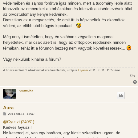
z
védelmében és sajnos fordítva igaz minden, mert a tudomány leple alatt
ó
l
kínozzák az embereket a kórházakban és kiteszik a kisérletezések által
á
az orvostudomány kénye kedvének.
s
Drasztikus ez a megvezetés, de amit itt is képviseltek és akarnátok
védeni, az előbb utóbb úgyis kippukad...
Még annyit ismételten, hogy én valóban szégyellem magamat
helyettetek, már csak azért is, hogy az offtopicok repdesnek minden
témában, tehát itt a fórumon bezzeg nem vagytok következetesek...
Vagy nélkülünk kihalna a fórum?
A hozzászólást 1 alkalommal szerkesztették, utoljára
Gyuszi
2011.08.11. 11:50-kor.
0
x
osamuka
Aura
H
2011.08.11. 11:47
o
z
@Gyuszi (24031):
z
Kedves Gyuszi!
á
s
Ne keseredj el, van egy barátom, egy kicsit szkeptikus ugyan, de
z