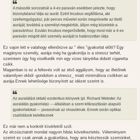
A második sorozatnál a 4-es paraván esetében jelezte, hogy
bizonytalanul látja az aurát. Ezért Incubus segítőtársa, aki
szellemgyógyász, pár perces művelet során megnövelte az illető
auráját, továbbá a személyt megkértük, álljon még közelebb a
paravánhoz. Ezután Incubus megerősítette, hogy most már a 4-es
paraván mögött álló személy auráját is határozottan látja
Ez vajon lett e valahogy ellenőrizve az " éles "gyakorlat előtt? Egy
magányos személy, aurája még ha gyakorolja is a stressz terhét,
szerintem úgy fog viselkedik min egy vizes tányérba dobott cigaretta
csikk.
Magamban is ez a feltevés volt az első aggályom, hogy az illetőnek
valamilyen okból -gondolom a stressz_ miatt minimálisra csökken az
aurája.Ennek lehetősége bizonyított az idézet szerint is.
Az auralátást oktató ezoterikus könyvek (pl. Richard Webster: Az
auralátás gyakorlata) ----általában a szem kifárasztásán alapuló
gyakorlatokat---- javasolnak az olvasóknak. Ennek során optikai
csalódások keletkeznek
Ez már nem a konkrét kísérletről szól.
Az elcsúsztatott mondat nagyon hibás következtetés. Véleményem
szerint ez csak annak a gyakorlása, hogy arra késztessük szemünket,