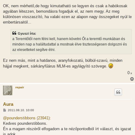
OK, nem mérhető,de hogy kimutatható se legyen és csak a habókosak
agyában létezzen, bemondásra fogadjuk el, az nem megy. Az meg
különösen visszaszító, ha valaki ezen az alapon nagy összegeket nyúl le
embertársaitól...
Gyuszi írta:
a Teremtőtől nem félni kell, hanem követni Őt a teremtő munkában és
minden nap a haláltudattal a mostnak élve tisztességesen dolgozni és
az elesetteket segítve élni.
Ez nem más, mint a hatdanos, aranyfokozatú, bülbül-szavú, minden
hájjal megkent, sárkányfűárus MLM-es agylágyító szövege.
0
x
repair
Aura
H
2011.08.10. 10:00
o
z
@pounderstibbons (23941):
z
Kedves pounderstibbons.
á
s
Én a magam részéről elfogadom a te nézőpontodból írt választ, és igazat
z
is adok.