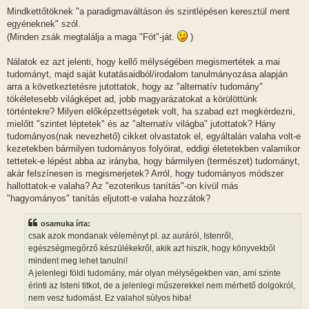
z
Mindkettőtöknek "a paradigmaváltáson és szintlépésen keresztül ment
ó
l
egyéneknek" szól.
á
(Minden zsák megtalálja a maga "Fót"-ját.
)
s
Nálatok ez azt jelenti, hogy kellő mélységében megismertétek a mai
tudományt, majd saját kutatásaidból/irodalom tanulmányozása alapján
arra a következtetésre jutottatok, hogy az "alternatív tudomány"
tökéletesebb világképet ad, jobb magyarázatokat a körülöttünk
történtekre? Milyen előképzettségetek volt, ha szabad ezt megkérdezni,
mielőtt "szintet léptetek" és az "alternatív világba" jutottatok? Hány
tudományos(nak nevezhető) cikket olvastatok el, egyáltalán valaha volt-e
kezetekben bármilyen tudományos folyóirat, eddigi életetekben valamikor
tettetek-e lépést abba az irányba, hogy bármilyen (természet) tudományt,
akár felszínesen is megismerjetek? Arról, hogy tudományos módszer
hallottatok-e valaha? Az "ezoterikus tanítás"-on kívül más
"hagyományos" tanítás eljutott-e valaha hozzátok?
osamuka írta:
csak azok mondanak véleményt pl. az auráról, Istenről,
egészségmegőrző készülékekről, akik azt hiszik, hogy könyvekből
mindent meg lehet tanulni!
A jelenlegi földi tudomány, már olyan mélységekben van, ami szinte
érinti az Isteni titkot, de a jelenlegi műszerekkel nem mérhető dolgokról,
nem vesz tudomást. Ez valahol súlyos hiba!