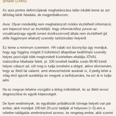
z
@repair (23955):
z
á
s
Az aura pontos definíciójának meghatározása talán inkább lenne az azt
z
állítólag látók feladata, de megpróbálkozom:
ó
l
á
Aura: Olyan mindeddig nem meghatározott módon észlelhető információ,
s
ami képessé teszi az észlelőjét, hogy információhoz jusson az
vizuálisan(vagy egyéb ismert érzékszervvel) általa nem észlelhető (pl.
előle függönnyel eltakart) személy tartózkodási helyéről.
Ez lenne a minimum szerintem. HA valaki ezt bizonyítja úgy mondjuk,
hogy egy függöny mögött 5 különböző állapotban beállítható személy
helyes pozícióját több megismételt kísérletben eltalálja JÓVAL
statisztikai hibahatár felett, pl. 100 ismételt beállás során 80-90 körüli
helyes választ ad, sőt meg is tudja ismételni a dolgot, akkor elismerném,
hogy az illető lát valamit, amit elnevezhetünk aurának is, ő pedig lehet a
világ első igazolt auralátója és megyek a tanfolyamára, ha ezt át is tudja
adni.
Ha ez megvan lehetne vizsgálni a dolog működését, és az illető orvosi
diagnosztikai és egyéb képességeit.
De ilyen eredmények, és egyáltalán próbálkozók tömege helyett van pár
ember, akik mondjuk 100-ból 20-szor találják el helyesen (+-5) ami a
véletlen találgatás eredményével azonos, és rengeteg ember, akik szerint