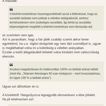
A második:
A kísérlet eredménye összeegyeztethető azzal a feltevéssel, hogy az
auralátó találatai nem jobbak a véletlen találgatásnál, amihez
természetesen nem szükséges auralátás. Így tehát az auralátás
képességének meglétét a kísérlet eredménye nem támasztja alá
ez szerintem nem igaz.
Azt is javasoltam, hogy a fair játék szabály szerint akkor lenne
egyértelmű, ha u.e. rögtön elvégzitek egy nem látó személlyel is, ugyan
is megláthattad volna mi a különbség a véletlen arányaiban.
Ezután a kettő átlagolásából lehetett volna kiindulni mint valószínűség
elemzés.
Incubus magabiztosan és határozottan 100%-os találati arányt vállalt
(mint írta: „Teljesen felesleges 50-szer elvégezni – mert hosszadalmas,
és úgyis 100 % a találati arány”).
Ugyan ezt állítotttam én is.
A kísérletről: Hangsúlyozva legnagyobb elismerésem a létre jöttéért.
Ha jól értelmeztem ezt: