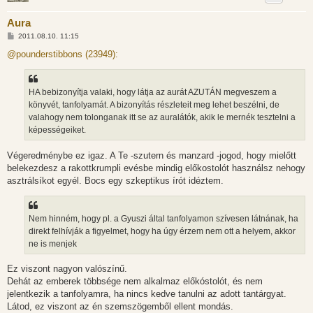
Aura
H
2011.08.10. 11:15
o
z
@pounderstibbons (23949):
z
á
s
z
HA bebizonyítja valaki, hogy látja az aurát AZUTÁN megveszem a
ó
l
könyvét, tanfolyamát. A bizonyítás részleteit meg lehet beszélni, de
á
valahogy nem tolonganak itt se az auralátók, akik le mernék tesztelni a
s
képességeiket.
Végeredménybe ez igaz. A Te -szutern és manzard -jogod, hogy mielőtt
belekezdesz a rakottkrumpli evésbe mindig előkostolót használsz nehogy
asztrálsíkot egyél. Bocs egy szkeptikus írót idéztem.
Nem hinném, hogy pl. a Gyuszi által tanfolyamon szívesen látnának, ha
direkt felhívják a figyelmet, hogy ha úgy érzem nem ott a helyem, akkor
ne is menjek
Ez viszont nagyon valószínű.
Dehát az emberek többsége nem alkalmaz előkóstolót, és nem
jelentkezik a tanfolyamra, ha nincs kedve tanulni az adott tantárgyat.
Látod, ez viszont az én szemszögemből ellent mondás.