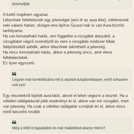
l
bizonyítják.
á
s
A kettő majdnem ugyanaz.
Létezőnek feltételeztek egy jelenséget (ami itt az aura léte), vélelmeztek
neki valami hatást, elvégre erre építve Gyuszi-nak is van Aura-tisztító
tanfolyama.
Ha van kimutatható hatás, ami független a vizsgálat alanyától, a
vizsgálatot végző személytől és nem a vizsgálati módszer hibás
felépítéséből adódik, akkor létezőnek tekinthető a jelenség.
Ha nincs kimutatható hatás, akkor a jelenség sincs, amit eleve
feltételeztetek.
Ez ilyen egyszerű.
Legyen már konkrétizálva mit is akartok tulajdonképpen, erről sohasem
volt szó!
Egy részetekről kijelölt aura-látót, akivel el lehet végezni a tesztet. Ha a
véletlen találgatásnál jobb eredményt ér el, akkor van mit vizsgálni, mert
van jelenség. Ha csak a véletlen találgatás szintjéát éri el, akkor nincs
miről beszélni tovább.
Még a létét is tagadjátok és már hatásfokot akarsz mérni?