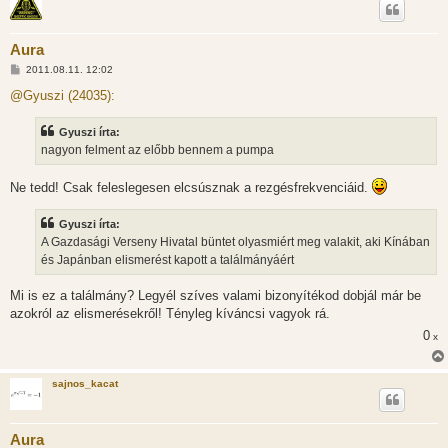
Aura
H
2011.08.11. 12:02
o
z
@Gyuszi (24035):
z
á
s
Gyuszi írta:
z
nagyon felment az előbb bennem a pumpa
ó
l
á
Ne tedd! Csak feleslegesen elcsúsznak a rezgésfrekvenciáid.
s
Gyuszi írta:
A Gazdasági Verseny Hivatal büntet olyasmiért meg valakit, aki Kínában
és Japánban elismerést kapott a találmányáért
Mi is ez a találmány? Legyél szíves valami bizonyítékod dobjál már be
azokról az elismerésekről! Tényleg kíváncsi vagyok rá.
0
x
sajnos_kacat
Aura