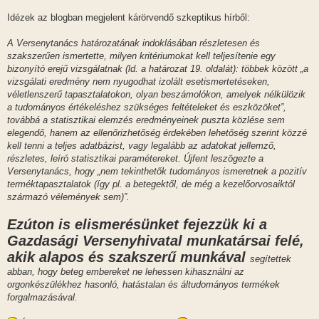
Idézek az blogban megjelent kárörvendő szkeptikus hírből:
A Versenytanács határozatának indoklásában részletesen és
szakszerűen ismertette, milyen kritériumokat kell teljesítenie egy
bizonyító erejű vizsgálatnak (ld. a határozat 19. oldalát): többek között „a
vizsgálati eredmény nem nyugodhat izolált esetismertetéseken,
véletlenszerű tapasztalatokon, olyan beszámolókon, amelyek nélkülözik
a tudományos értékeléshez szükséges feltételeket és eszközöket”,
továbbá a statisztikai elemzés eredményeinek puszta közlése sem
elegendő, hanem az ellenőrizhetőség érdekében lehetőség szerint közzé
kell tenni a teljes adatbázist, vagy legalább az adatokat jellemző,
részletes, leíró statisztikai paramétereket. Újfent leszögezte a
Versenytanács, hogy „nem tekinthetők tudományos ismeretnek a pozitív
terméktapasztalatok (így pl. a betegektől, de még a kezelőorvosaiktól
származó vélemények sem)”.
Ezúton is elismerésünket fejezzük ki a
Gazdasági Versenyhivatal munkatársai felé,
akik alapos és szakszerű munkával
segítettek
abban, hogy beteg embereket ne lehessen kihasználni az
orgonkészülékhez hasonló, hatástalan és áltudományos termékek
forgalmazásával.