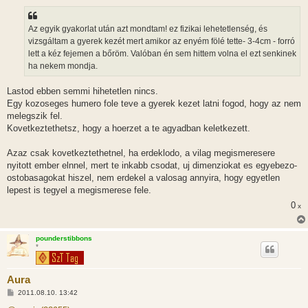
á
s
z
Az egyik gyakorlat után azt mondtam! ez fizikai lehetetlenség, és
ó
l
vizsgáltam a gyerek kezét mert amikor az enyém fölé tette- 3-4cm - forró
á
lett a kéz fejemen a bőröm. Valóban én sem hittem volna el ezt senkinek
s
ha nekem mondja.
Lastod ebben semmi hihetetlen nincs.
Egy kozoseges humero fole teve a gyerek kezet latni fogod, hogy az nem
melegszik fel.
Kovetkeztethetsz, hogy a hoerzet a te agyadban keletkezett.
Azaz csak kovetkeztethetnel, ha erdeklodo, a vilag megismeresere
nyitott ember elnnel, mert te inkabb csodat, uj dimenziokat es egyebezo-
ostobasagokat hiszel, nem erdekel a valosag annyira, hogy egyetlen
lepest is tegyel a megismerese fele.
0
x
pounderstibbons
*
Aura
H
2011.08.10. 13:42
o