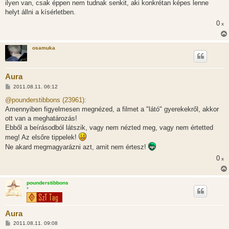
ilyen van, csak éppen nem tudnak senkit, aki konkrétan képes lenne
helyt állni a kísérletben.
0
x
osamuka
Aura
H
2011.08.11. 06:12
o
z
@pounderstibbons (23961):
z
Amennyiben figyelmesen megnézed, a filmet a "látó" gyerekekről, akkor
á
s
ott van a meghatározás!
z
Ebből a beírásodból látszik, vagy nem nézted meg, vagy nem értetted
ó
l
meg! Az elsőre tippelek!
á
Ne akard megmagyarázni azt, amit nem értesz!
s
0
x
pounderstibbons
*
Aura
H
2011.08.11. 09:08
o