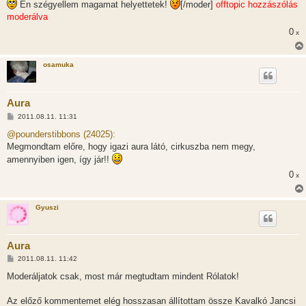
Én szégyellem magamat helyettetek!
[/moder]
offtopic hozzászólás
moderálva
0
x
osamuka
Aura
H
2011.08.11. 11:31
o
z
@pounderstibbons (24025):
z
Megmondtam előre, hogy igazi aura látó, cirkuszba nem megy,
á
s
amennyiben igen, így jár!!
z
ó
0
x
l
á
s
Gyuszi
Aura
H
2011.08.11. 11:42
o
z
Moderáljatok csak, most már megtudtam mindent Rólatok!
z
á
s
Az előző kommentemet elég hosszasan állítottam össze Kavalkó Jancsi