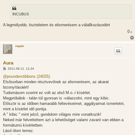
z
á
s
z
INCUBUS
ó
l
á
A legmélyebb, tiszteletem és elismerésem a válallkozásodért
s
0
x
repair
Aura
H
2011.08.11. 11:24
o
z
@pounderstibbons (24025):
z
Elsősorban minden résztvevőnek az elismerésem, az akarat
á
s
bizonyításáért!
z
Tudomásom szerint ez volt az első M.o.-i kísérlet.
ó
l
Megpróbálok - talán túl gyorsan is -válaszolni, mint egy kibic.
á
Először is az időben hamarabb feltevéseimet, aggályaimat ismertetni,
s
mint a kísérlet idő pontja.
A " kibic " mint jelző, gondolom világos mire vonatkozik!
Neked már felvettettem azt a lehetőséget valami zavaró van ebben a
formátumú kísérletben.
Lásd ólom lemez.