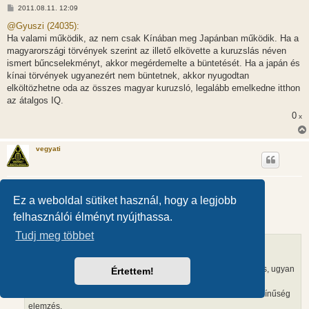
H
2011.08.11. 12:09
o
z
@Gyuszi (24035):
z
Ha valami működik, az nem csak Kínában meg Japánban működik. Ha a
á
s
magyarországi törvények szerint az illető elkövette a kuruzslás néven
z
ismert bűncselekményt, akkor megérdemelte a büntetését. Ha a japán és
ó
l
kínai törvények ugyanezért nem büntetnek, akkor nyugodtan
á
elköltözhetne oda az összes magyar kuruzsló, legalább emelkedne itthon
s
az átalgos IQ.
0
x
vegyati
Aura
Ez a weboldal sütiket használ, hogy a legjobb
H
2011.08.11. 12:10
o
felhasználói élményt nyújthassa.
z
@repair (24028):
z
á
Tudj meg többet
s
repair írta:
z
Azt is javasoltam, hogy a fair játék szabály szerint akkor lenne
ó
l
egyértelmű, ha u.e. rögtön elvégzitek egy nem látó személlyel is, ugyan
Értettem!
á
is megláthattad volna mi a különbség a véletlen arányaiban.
s
Ezután a kettő átlagolásából lehetett volna kiindulni mint valószínűség
elemzés.