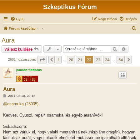
Szkeptikus Fórum
GyIK
Regisztráció
Belépés
K
Fórum kezdőlap
e
Aura
r
Keresés
Részlet
Válasz küldése
e
s
Oldal:
22
/
54
1
20
21
22
23
24
54
Előző
Köv
2681 hozzászólás
…
…
é
pounderstibbons
s
*
Aura
H
2011.08.10. 09:18
o
z
@osamuka (23935):
z
á
s
Kedves, Gyuszi, repair, osamuka, és egyéb aurahívők!
z
ó
l
Sokadszorra:
á
Nem azt várjuk el, hogy valaki megtanítsa nekünk(pláne drágán), hogyan
s
lássuk az aurát, vagy sokadik elméletet mutasson be igazolható állítások