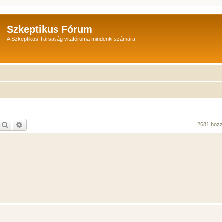
Szkeptikus Fórum
A Szkeptikus Társaság vitafóruma mindenki számára
Keresés
Részletes keresés
2681 hoz