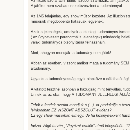
Az illúzió szó a latin “ludus” szóból származik, ami játékot 
A játékot nem szabad összetéveszteni a tudománnyal.
Az 1M$ felajánlás, egy show műsor kezdete. Az illuzionistá
műsoraik megdöbbentő hatásúak legyenek.
Azok a jelenségek, amelyek a jelenlegi tudományos ismer
( az úgynevezett paranormális jelenségek) mindaddig bel
valaki tudományos bizonyításra felhasználni.
Mert, ahogyan mondják: a tudomány nem játék!
Abban az esetben, viszont amikor maga a tudomány SEM k
áltudomány.
Ugyanis a tudományosság egyik alapköve a cáfolhatóság!
A vitatott tesztnél azonban a hazugság mint tényállás, t
Ennek az az oka , hogy A TUDOMÁNY JELENLEGI ÁLLÁS
Tehát a fentiek szerint mondjuk a ( - ), ot produkálja a te
leírásodban EZ VISZONT ABSZOLÚT evidens?
Ez egy show műsorban elmegy, de ha bizonyítékként haszn
Idézet Vágó István „ Vigyázat csalók” című könyvéből…17