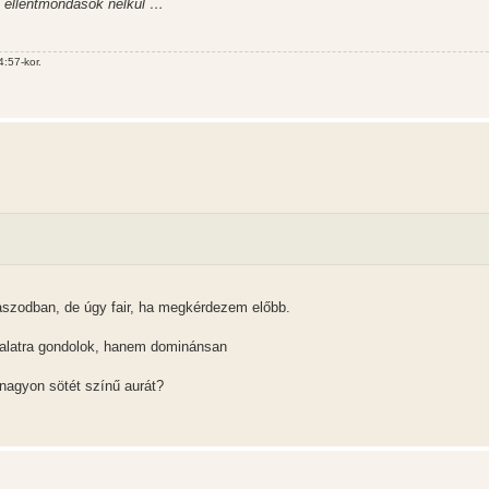
i ellentmondások nélkül …
:57-kor.
aszodban, de úgy fair, ha megkérdezem előbb.
nyalatra gondolok, hanem dominánsan
nagyon sötét színű aurát?