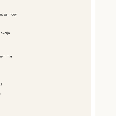
ént az, hogy
 akarja
anem már
ÁT!
s