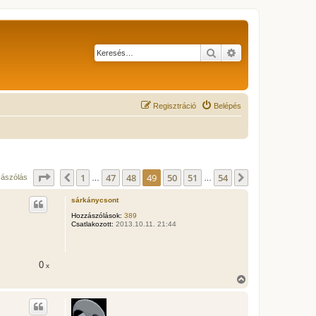
Keresés
Részletes keresés
Regisztráció
Belépés
Oldal:
49
/
54
1
47
48
49
50
51
54
Előző
Következő
zászólás
…
…
sárkánycsont
Hozzászólások:
389
Csatlakozott:
2013.10.11. 21:44
0
x
V
i
s
s