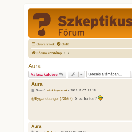
Gyors linkek
GyIK
Fórum kezdőlap
Aura
Válasz küldése
Aura
H
Szerző:
sárkánycsont
»
2013.11.07. 22:18
o
z
@flygandeangel (73567):
S ez fontos?
z
á
s
z
ó
l
á
Aura
s
H