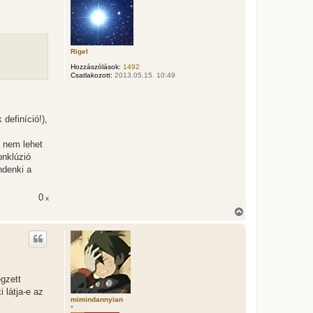
z
a
a
t
e
t
Rigel
e
Hozzászólások:
1492
j
Csatlakozott:
2013.05.15. 10:49
é
r
e
definíció!),
 nem lehet
onklúzió
ndenki a
0
x
V
i
s
s
z
a
a
égzett
t
e
 látja-e az
t
mimindannyian
*
e