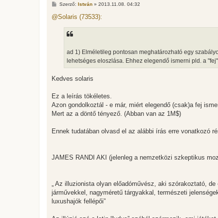
H
Szerző:
István
»
2013.11.08. 04:32
o
z
@Solaris (73533):
z
á
s
z
ó
l
ad 1) Elméletileg pontosan meghatározható egy szabályos
á
lehetséges eloszlása. Ehhez elegendő ismerni pld. a "fej
s
Kedves solaris
Ez a leírás tökéletes.
Azon gondolkoztál - e már, miért elegendő (csak)a fej isme
Mert az a döntő tényező. (Abban van az 1M$)
Ennek tudatában olvasd el az alábbi írás erre vonatkozó ré
JAMES RANDI AKI (jelenleg a nemzetközi szkeptikus 
„ Az illuzionista olyan előadóművész, aki szórakoztató, de
járművekkel, nagyméretű tárgyakkal, természeti jelenségek
luxushajók fellépői”