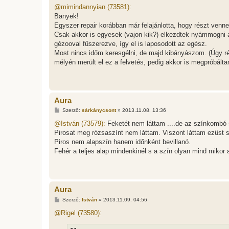
z
@mimindannyian (73581):
z
Banyek!
á
s
Egyszer repair korábban már felajánlotta, hogy részt venne
z
Csak akkor is egyesek (vajon kik?) elkezdtek nyámmogni 
ó
l
gézooval fűszerezve, így el is laposodott az egész.
á
Most nincs időm keresgélni, de majd kibányászom. (Úgy ré
s
mélyén merült el ez a felvetés, pedig akkor is megpróbálta
Aura
H
Szerző:
sárkánycsont
»
2013.11.08. 13:36
o
z
@István (73579):
Feketét nem láttam ....de az színkombó s
z
Pirosat meg rózsaszínt nem láttam. Viszont láttam ezüst 
á
s
Piros nem alapszín hanem időnként bevillanó.
z
Fehér a teljes alap mindenkinél s a szín olyan mind mikor a
ó
l
á
s
Aura
H
Szerző:
István
»
2013.11.09. 04:56
o
z
@Rigel (73580):
z
á