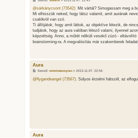
Szerző:
Solaris
»
2013.11.07. 22:45
o
z
@sárkánycsont (73542):
Mit vártál? Simogassam meg a buk
z
Mi elhisszük neked, hogy látsz valamit, amit aurának neve
á
s
csalókról van szó.
z
Ti állítjátok, hogy amit láttok, az objektíve létezik, de nin
ó
l
tudjátok, hogy az aura valóban létező valami, ilyennel az
á
képzettség. Anno, a műtét nélküli vesekő zúzó - eltávolító
s
brainstorming-ra. A megvalósítás már szakemberek feladata 
Aura
H
Szerző:
mimindannyian
»
2013.11.07. 22:54
o
z
@flygandeangel (73567):
Súlyos érzelmi hátszél, az elfogu
z
á
s
z
ó
l
á
s
Aura