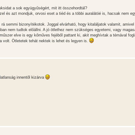
sidat a sok együgyűségért, mit itt összehordtál?
zel és azt mondjuk, orvosi eset a tiéd és a többi auralátóé is, hacsak nem e
cs rá semmi bizonyítékotok. Joggal elvárható, hogy kitaláljatok valamit, amivel
onban nem tudtok előállni. A jó ötlethez nem szükséges egyetemi, vagy maga
 műszer elve is egy kőműves fejéből pattant ki, akit meghívtak a témával fog
volt. Ötletetek tehát nektek is lehet és legyen is.
latlanság innentől kizárva