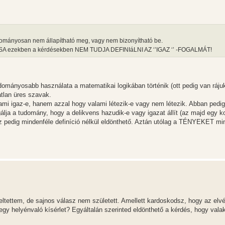
tudományosan nem állapítható meg, vagy nem bizonyítható be.
A ezekben a kérdésekben NEM TUDJA DEFINIáLNI AZ ‘’IGAZ ‘’ -FOGALMÁT!
udományosabb használata a matematikai logikában történik (ott pedig van rájuk 
tlan üres szavak.
mi igaz-e, hanem azzal hogy valami létezik-e vagy nem létezik. Abban pedig
ja a tudomány, hogy a delikvens hazudik-e vagy igazat állít (az majd egy k
z pedig mindenféle definíció nélkül eldönthető. Aztán utólag a TÉNYEKET mi
feltettem, de sajnos válasz nem született. Amellett kardoskodsz, hogy az elv
egy helyénvaló kísérlet? Egyáltalán szerinted eldönthető a kérdés, hogy valaki