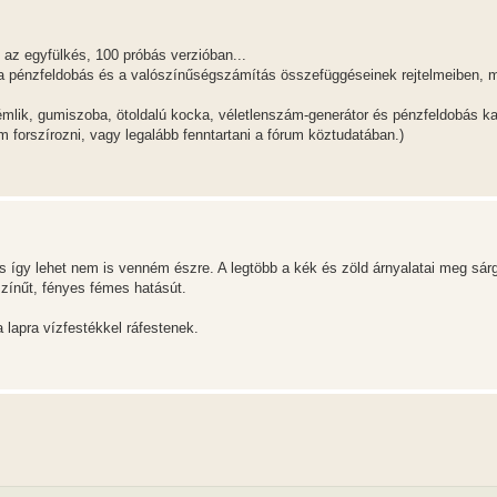
 az egyfülkés, 100 próbás verzióban...
a pénzfeldobás és a valószínűségszámítás összefüggéseinek rejtelmeiben, 
mlik, gumiszoba, ötoldalú kocka, véletlenszám-generátor és pénzfeldobás k
m forszírozni, vagy legalább fenntartani a fórum köztudatában.)
 így lehet nem is venném észre. A legtöbb a kék és zöld árnyalatai meg sár
színűt, fényes fémes hatásút.
 lapra vízfestékkel ráfestenek.