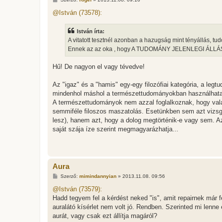
o
z
@István (73578):
z
á
s
István írta:
z
A vitatott tesztnél azonban a hazugság mint tényállás, 
ó
l
Ennek az az oka , hogy A TUDOMÁNY JELENLEGI ÁLLÁS
á
s
Hű! De nagyon el vagy tévedve!
Az "igaz" és a "hamis" egy-egy filozófiai kategória, a legt
mindenhol máshol a természettudományokban használhata
A természettudományok nem azzal foglalkoznak, hogy vala
semmiféle filoszos maszatolás. Esetünkben sem azt vizsgál
lesz), hanem azt, hogy a dolog megtörténik-e vagy sem. A
saját szája íze szerint megmagyarázhatja...
Aura
H
Szerző:
mimindannyian
»
2013.11.08. 09:56
o
z
@István (73579):
z
Hadd tegyem fel a kérdést neked "is", amit repairnek már 
á
s
auralátó kísérlet nem volt jó. Rendben. Szerinted mi lenne 
z
aurát, vagy csak ezt állítja magáról?
ó