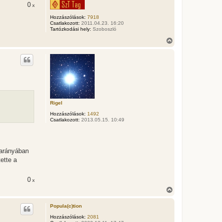
j
0
x
é
Hozzászólások:
7918
r
Csatlakozott:
2011.04.23. 16:20
e
Tartózkodási hely:
Szoboszló
V
i
s
s
z
a
a
t
e
t
Rigel
e
Hozzászólások:
1492
j
Csatlakozott:
2013.05.15. 10:49
é
r
e
 arányában
ette a
0
x
V
i
s
Popula(c)tion
s
z
Hozzászólások:
2081