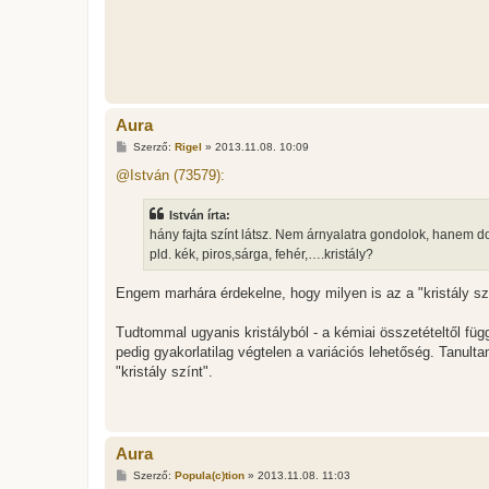
l
á
s
Aura
H
Szerző:
Rigel
»
2013.11.08. 10:09
o
z
@István (73579):
z
á
s
István írta:
z
hány fajta színt látsz. Nem árnyalatra gondolok, hanem
ó
l
pld. kék, piros,sárga, fehér,….kristály?
á
s
Engem marhára érdekelne, hogy milyen is az a "kristály 
Tudtommal ugyanis kristályból - a kémiai összetételtől fü
pedig gyakorlatilag végtelen a variációs lehetőség. Tanult
"kristály színt".
Aura
H
Szerző:
Popula(c)tion
»
2013.11.08. 11:03
o