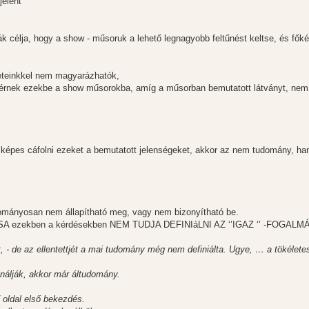
jelent
k célja, hogy a show - műsoruk a lehető legnagyobb feltűnést keltse, és fők
eteinkkel nem magyarázhatók,
eférnek ezekbe a show műsorokba, amíg a műsorban bemutatott látványt, nem
épes cáfolni ezeket a bemutatott jelenségeket, akkor az nem tudomány, h
udományosan nem állapítható meg, vagy nem bizonyítható be.
A ezekben a kérdésekben NEM TUDJA DEFINIáLNI AZ ‘’IGAZ ‘’ -FOGALM
szt, - de az ellentettjét a mai tudomány még nem definiálta. Ugye, … a tökélete
álják, akkor már áltudomány.
 oldal első bekezdés.