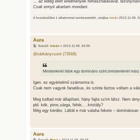
… az eddig elért eredmények felhasználásával, bizonyítás
Csak ennyit akartam mondani.
A hozzászólást 1 alkalommal szerkesztették, utoljára
István
2013.11.08. 04
Aura
H
Szerző:
István
»
2013.11.08. 04:56
o
z
@sárkánycsont (73568):
z
á
s
z
Mindenkinél látok egy domináns színt.(mindenkinél más)
ó
l
á
Igen. ez egyértelmű számomra is.
s
Csak nem vagyok fanatikus, és szinte biztos voltam a vál
Meg tudtad már állapítani, hány fajta színt látsz. Nem ár
pld. kék, piros,sárga, fehér,….kristály?
Még egy kérdés: Láttál e már valaha fekete – dominánsan 
Aura
H
Szerző:
Rigel
»
2013.11.08. 09:16