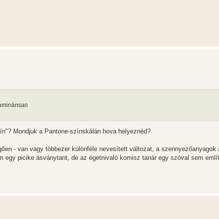
 dominánsan
szín"? Mondjuk a Pantone-színskálán hova helyeznéd?
ggően - van vagy többezer különféle nevesített változat, a szennyezőanyagok
am egy picike ásványtant, de az égetnivaló komisz tanár egy szóval sem említ