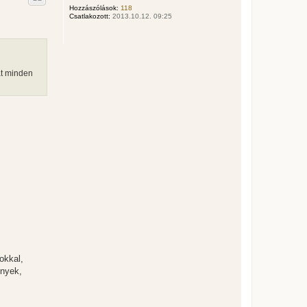
z
Hozzászólások:
118
Csatlakozott:
2013.10.12. 09:25
a
a
t
e
t
e
at minden
j
é
r
e
okkal,
ények,