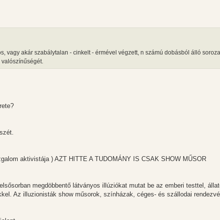
, vagy akár szabálytalan - cinkelt - érmével végzett, n számú dobásból álló soroz
" valószínűségét.
rete?
szét.
mozgalom aktivistája ) AZT HITTE A TUDOMÁNY IS CSAK SHOW MŰSOR
 elsősorban megdöbbentő látványos illúziókat mutat be az emberi testtel, állat
kel. Az illuzionisták show műsorok, színházak, céges- és szállodai rendezv