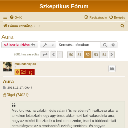
Szkeptikus Fórum
GyIK
Regisztráció
Belépés
K
Fórum kezdőlap
e
Aura
r
Keresés
Részlet
Válasz küldése
e
s
Oldal:
52
/
54
1
50
51
52
53
54
Előző
Követk
2681 hozzászólás
…
é
mimindannyian
s
*
Aura
H
2013.11.17. 09:44
o
z
@Rigel (74021):
z
á
s
z
Megfordítva: ha valaki mégis valami "ismeretlenre" hivatkozva akar a
ó
l
torkukon letuszkolni egy agyrémet, akkor neki kell válaszolnia arra,
á
hogy az miként illeszkedik a fenti rendszerbe, és mi a búbánat miatt
s
nem hiányzott az a rendszerből ezidáig senkinek, és hogyan