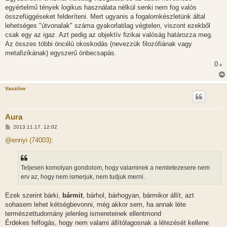
egyértelmű tények logikus használata nélkül senki nem fog valós
összefüggéseket felderíteni. Mert ugyanis a fogalomkészletünk által
lehetséges "útvonalak" száma gyakorlatilag végtelen, viszont ezekből
csak egy az igaz. Azt pedig az objektív fizikai valóság határozza meg.
Az összes többi öncélú okoskodás (nevezzük filozófiának vagy
metafizikának) egyszerű önbecsapás.
0
x
Vaszilov
Aura
H
2013.11.17. 12:02
o
z
@ennyi (74003):
z
á
s
z
Teljesen komolyan gondolom, hogy valaminek a nemletezesere nem
ó
l
erv az, hogy nem ismerjuk, nem tudjuk merni.
á
s
Ezek szerint bárki,
bármit
, bárhol, bárhogyan, bármikor állít, azt
sohasem lehet kétségbevonni, még akkor sem, ha annak léte
természettudomány jelenleg ismereteinek ellentmond
Érdekes felfogás, hogy nem valami állítólagosnak a létezését kellene