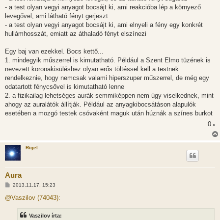
- a test olyan vegyi anyagot bocsájt ki, ami reakcióba lép a környező
levegővel, ami látható fényt gerjeszt
- a test olyan vegyi anyagot bocsájt ki, ami elnyeli a fény egy konkrét
hullámhosszát, emiatt az áthaladó fényt elszínezi
Egy baj van ezekkel. Bocs kettő...
1. mindegyik műszerrel is kimutatható. Például a Szent Elmo tüzének is
nevezett koronakisüléshez olyan erős töltéssel kell a testnek
rendelkeznie, hogy nemcsak valami hiperszuper műszerrel, de még egy
odatartott fénycsővel is kimutatható lenne
2. a fizikailag lehetséges aurák semmiképpen nem úgy viselkednek, mint
ahogy az auralátók állítják. Például az anyagkibocsátáson alapulók
esetében a mozgó testek csóvaként maguk után húznák a színes burkot
0
x
Rigel
Aura
H
2013.11.17. 15:23
o
z
@Vaszilov (74043):
z
á
s
Vaszilov írta:
z