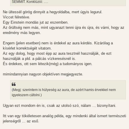
l
SEMMIT. Konklúzió: ….
á
s
Ne ültessél görög dinnyét a hegyoldalba, mert úgyis legurul.
Viccet félretéve.
Egy Einstein mondás jut az eszemben.
Az őrültség nem más, mint ugyanazt tenni újra és újra, és várni, hogy az
eredmény más legyen.
Engem (jelen esetben) nem is érdekel az aura kérdés. Kizárólag a
kísérlet korrektségét vitatom.
Az egy dolog, hogy most épp az aura tesztnél használják, de ezt
használják a pld. a pálcás vízkeresésnél is.
És érdekes, ott sem létezik(még) a tudományos igen.
mimindannyian nagyon objektíven megjegyezte.
(Megj: szerintem is hülyeség az aura, de azért hamis érvekkel nem
igyekszem cáfolni.)
Ugyan ezt mondom én is, csak az utolsó szó, nálam … bizonyítani.
Itt van egy tökéletesen analóg példa, egy mindenki által ismert természeti
jelenségről … az eső.