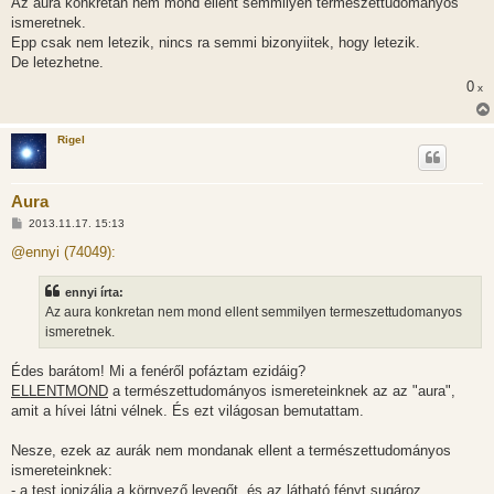
Az aura konkretan nem mond ellent semmilyen termeszettudomanyos
ismeretnek.
Epp csak nem letezik, nincs ra semmi bizonyiitek, hogy letezik.
De letezhetne.
0
x
Rigel
Aura
H
2013.11.17. 15:13
o
z
@ennyi (74049):
z
á
s
ennyi írta:
z
Az aura konkretan nem mond ellent semmilyen termeszettudomanyos
ó
l
ismeretnek.
á
s
Édes barátom! Mi a fenéről pofáztam ezidáig?
ELLENTMOND
a természettudományos ismereteinknek az az "aura",
amit a hívei látni vélnek. És ezt világosan bemutattam.
Nesze, ezek az aurák nem mondanak ellent a természettudományos
ismereteinknek:
- a test ionizálja a környező levegőt, és az látható fényt sugároz