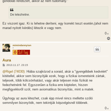
gondolati rendszert, akkor az nem tudomány.”
De letezhetne.
Ez viszont igaz. Ki is lehetne deríteni, egy korrekt teszt esetén,(ahol nem
marad nyitott kérdés) létezik e vagy nem.
0
x
mimindannyian
*
Aura
H
2013.11.17. 23:15
o
z
@Rigel (74030):
Hiába szajkózod a soraid, akár a "gyengébbek kedvéért"
z
kitétellel, akkor sem bizonyítják ezek, hogy a fizikai ismereteink zártak,
á
s
teljesek, több kölcsönhatást, vagy akár teljesen más fizikát ne
z
fedezhetnénk fel. Egyszerűen a fizika erre képtelen, hiszen
ó
l
megfigyelésről szól, nem axiomatikus bizonyítás, mint a matek.
á
s
Úgyhogy az aura létezhet, csak épp mivel nincs mellette szóló
semmilyen bizonyíték, nem tekintjük képzelgésnél többnek.
0
x