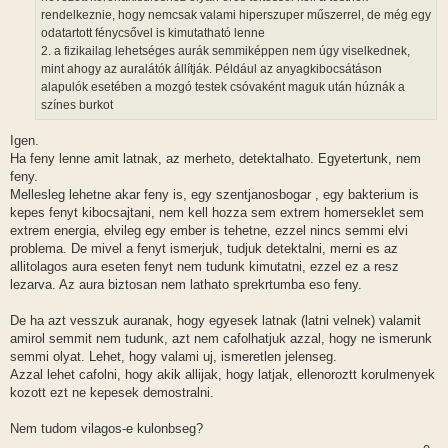
rendelkeznie, hogy nemcsak valami hiperszuper műszerrel, de még egy
odatartott fénycsővel is kimutatható lenne
2. a fizikailag lehetséges aurák semmiképpen nem úgy viselkednek,
mint ahogy az auralátók állítják. Például az anyagkibocsátáson
alapulók esetében a mozgó testek csóvaként maguk után húznák a
színes burkot
Igen.
Ha feny lenne amit latnak, az merheto, detektalhato. Egyetertunk, nem
feny.
Mellesleg lehetne akar feny is, egy szentjanosbogar , egy bakterium is
kepes fenyt kibocsajtani, nem kell hozza sem extrem homerseklet sem
extrem energia, elvileg egy ember is tehetne, ezzel nincs semmi elvi
problema. De mivel a fenyt ismerjuk, tudjuk detektalni, merni es az
allitolagos aura eseten fenyt nem tudunk kimutatni, ezzel ez a resz
lezarva. Az aura biztosan nem lathato sprekrtumba eso feny.
De ha azt vesszuk auranak, hogy egyesek latnak (latni velnek) valamit
amirol semmit nem tudunk, azt nem cafolhatjuk azzal, hogy ne ismerunk
semmi olyat. Lehet, hogy valami uj, ismeretlen jelenseg.
Azzal lehet cafolni, hogy akik allijak, hogy latjak, ellenoroztt korulmenyek
kozott ezt ne kepesek demostralni.
Nem tudom vilagos-e kulonbseg?