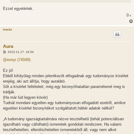
Ezzel egyetértek.
0
x
István
Aura
H
2013.11.17. 16:34
o
z
@ennyi (74049):
z
á
s
Ez jó!
z
Ebből kifolyólag minden jelentkezőt elfogadnak egy tudományos kísérlet
ó
l
erejéig, aki azt állítja, hogy auralátó.
á
Sőt a kísérlet feltételeit, még egy bizonyíthatatlan paraméterrel meg is
s
toldják.
(Ha már lúd legyen kövér)
Tudnál mondani egyetlen egy tudományosan elfogadott esetről, amikor
egyetlen kísérlet bizonyítékot szolgáltatott,háttér adatok nélkül?
„A tudomány igazságtartalmára nézve tesztelhető (tehát potenciálisan
igazolható vagy cáfolható) ismeretek gondolati rendszere. Ha valami
tesztelhetetlen, ellenőrizhetetlen ismeretekből áll, vagy nem alkot