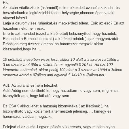
Pld.
Az utcán vitatkoztunk (akármiről) mikor elkezdett az eső szakadni. és
beszaladtunk a legközelebbi fedett helységbe,ahonnan épen valaki
távozni készül.
Látja a csuromvizes ruhánkat,és megkérdezi tőlem. Esik az eső? Én azt
hazudom neki. nem esik.
Erre te azt mondod (ezzel a kísérlettel) bebizonyítod, hogy hazudok.
Elmondod a Bernoulli sorozat ( a kísérleti adatok ) igaz magyarázatát.
Próbáljon meg tízszer kimenni ha háromszor megázik akkor
kiszámolod,hogy ha …
10 próbából 3 esetben vizes lesz, akkor 10 alatt a 3 szorozva 1ötöd a
3.on szorozva 4 ötöd a 7diken és ez egyenlő 0.201 el. Ha ezt 100
kimenetre számolod, akkor pedig 100 alatt a 3 szorozva 1ötöd a 3dikon
szorozva 4ötöd a 97diken ami egyenlő 5.14x10 a -7diken-nel.
Ad1. Az auránál ez nem létezhet.
Ad2. Addig nem deríthető ki, hogy hazudtam –e vagy sem, míg nincs
bizonyíték arra, hogy látható, vagy sem.
Ez CSAK akkor lehet a hazuság bizonyítéka ( az illetőnek ), ha
bizonyítható vagy közismert a természeti jelenség, … kimegy és
háromszor, valóban megázik.
Felejtsd el az aurát. Legyen pálcás vízkeresés, vagy minden olyan