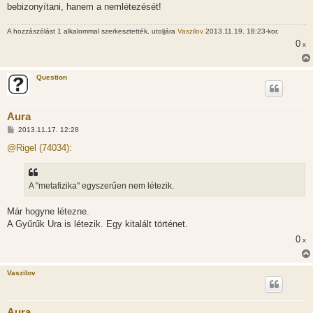
bebizonyítani, hanem a nemlétezését!
A hozzászólást 1 alkalommal szerkesztették, utoljára
Vaszilov
2013.11.19. 18:23-kor.
0
x
Question
Aura
H
2013.11.17. 12:28
o
z
@Rigel (74034):
z
á
s
z
A "metafizika" egyszerűen nem létezik.
ó
l
á
Már hogyne létezne.
s
A Gyűrűk Ura is létezik. Egy kitalált történet.
0
x
Vaszilov
Aura