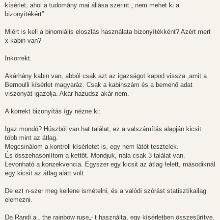
kísérlet, ahol a tudomány mai állása szerint „ nem mehet ki a
bizonyítékért”
Miért is kell a binomiális eloszlás használata bizonyítékként? Azért mert
x kabin van?
Inkorrekt.
Akárhány kabin van, abból csak azt az igazságot kapod vissza ,amit a
Bernoulli kísérlet magyaráz. Csak a kabinszám és a bemenő adat
viszonyát igazolja. Akár hazudsz akár nem.
A korrekt bizonyítás így nézne ki:
Igaz mondó? Húszból van hat találat, ez a valszámítás alapján kicsit
több mint az átlag.
Megcsinálom a kontroll kísérletet is, egy nem látót tesztelek.
És összehasonlítom a kettőt. Mondjuk, nála csak 3 találat van.
Levonható a konzekvencia. Egyszer egy kicsit az átlag felett, másodiknál
egy kicsit az átlag alatt volt.
De ezt n-szer meg kellene ismételni, és a valódi szórást statisztikailag
elemezni.
De Randi a „ the rainbow ruse„- t használta, egy kísérletben összesűrítve.