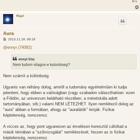
0
x
Rigel
Aura
H
2013.11.18. 09:18
o
z
@ennyi (74082):
z
á
s
ennyi írta:
z
Nem tudom vilagos-e kulonbseg?
ó
l
á
Nem számít a különbség.
s
Ugyanis van néhány dolog, amiről a tudomány egyértelműen ki tudja
jelenteni, hogy ebben a valóságban (vagy szabadon választhatóan: ezen
a Földön, az univerzum belátható részében, a méretskála adott
tartományában, stb.) valami NEM LÉTEZHET. Ilyen nemlétező dolog az
"aura" abban a formában, ahogy az "auralátók" leírják. Fizikai
képtelenség, nonszensz.
A vicces az, hogy pont ugyanezen az érvelésen keresztül cáfoltad a
másik témában a "szőrvizsgálat" nemlétezését, hiszen az is fizikai
képtelenség, nonszensz.