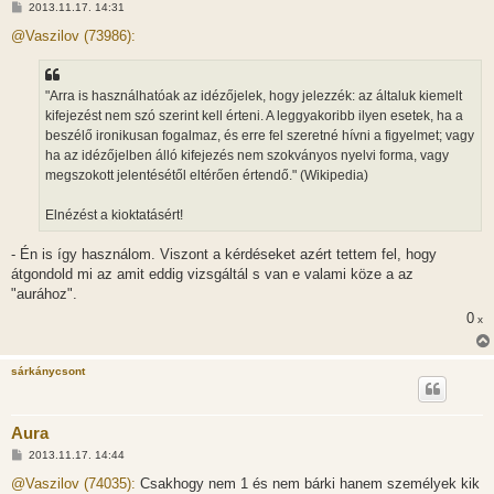
H
2013.11.17. 14:31
o
z
@Vaszilov (73986):
z
á
s
z
"Arra is használhatóak az idézőjelek, hogy jelezzék: az általuk kiemelt
ó
l
kifejezést nem szó szerint kell érteni. A leggyakoribb ilyen esetek, ha a
á
beszélő ironikusan fogalmaz, és erre fel szeretné hívni a figyelmet; vagy
s
ha az idézőjelben álló kifejezés nem szokványos nyelvi forma, vagy
megszokott jelentésétől eltérően értendő." (Wikipedia)
Elnézést a kioktatásért!
- Én is így használom. Viszont a kérdéseket azért tettem fel, hogy
átgondold mi az amit eddig vizsgáltál s van e valami köze a az
"aurához".
0
x
sárkánycsont
Aura
H
2013.11.17. 14:44
o
z
@Vaszilov (74035):
Csakhogy nem 1 és nem bárki hanem személyek kik
z