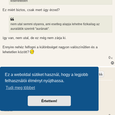
kísérletében
á
s
Ez miért biztos, csak mert úgy érzed?
nem utal semmi olyanra, ami esetleg alapja lehetne fizikailag az
auralátók szerinti "aurának".
így van, nem utal, de ez még nem zárja ki.
Ennyire nehéz felfogni a különbséget nagyon valószínűtlen és a
lehetetlen között?
0
x
Vaszilov
Ez a weboldal sütiket használ, hogy a legjobb
felhasználói élményt nyújthassa.
Aura
Tudj meg többet
H
2013.11.18. 12:37
o
z
A fenti vitákból levonható következtetés:
z
Az ismereteknek (tudásnak) van,
Értettem!
á
s
a képzeletnek (képzelgésnek) nincs
z
határa!
ó
l