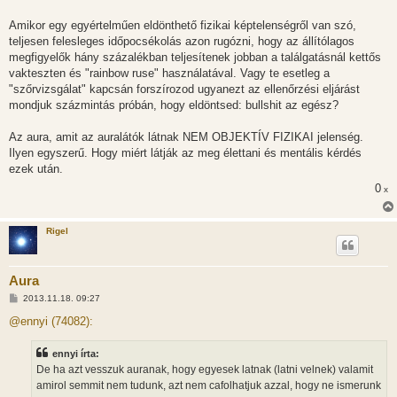
Amikor egy egyértelműen eldönthető fizikai képtelenségről van szó,
teljesen felesleges időpocsékolás azon rugózni, hogy az állítólagos
megfigyelők hány százalékban teljesítenek jobban a találgatásnál kettős
vakteszten és "rainbow ruse" használatával. Vagy te esetleg a
"szőrvizsgálat" kapcsán forszírozod ugyanezt az ellenőrzési eljárást
mondjuk százmintás próbán, hogy eldöntsed: bullshit az egész?
Az aura, amit az auralátók látnak NEM OBJEKTÍV FIZIKAI jelenség.
Ilyen egyszerű. Hogy miért látják az meg élettani és mentális kérdés
ezek után.
0
x
Rigel
Aura
H
2013.11.18. 09:27
o
z
@ennyi (74082):
z
á
s
ennyi írta:
z
De ha azt vesszuk auranak, hogy egyesek latnak (latni velnek) valamit
ó
l
amirol semmit nem tudunk, azt nem cafolhatjuk azzal, hogy ne ismerunk
á