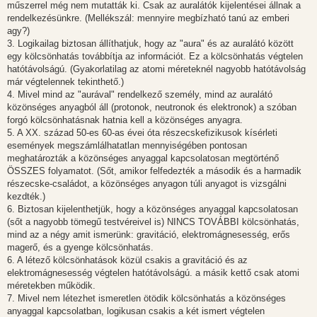
műszerrel még nem mutatták ki. Csak az auralátók kijelentései állnak a
rendelkezésünkre. (Mellékszál: mennyire megbízható tanú az emberi
agy?)
3. Logikailag biztosan állíthatjuk, hogy az "aura" és az auralátó között
egy kölcsönhatás továbbítja az információt. Ez a kölcsönhatás végtelen
hatótávolságú. (Gyakorlatilag az atomi méreteknél nagyobb hatótávolság
már végtelennek tekinthető.)
4. Mivel mind az "aurával" rendelkező személy, mind az auralátó
közönséges anyagból áll (protonok, neutronok és elektronok) a szóban
forgó kölcsönhatásnak hatnia kell a közönséges anyagra.
5. A XX. század 50-es 60-as évei óta részecskefizikusok kísérleti
események megszámlálhatatlan mennyiségében pontosan
meghatározták a közönséges anyaggal kapcsolatosan megtörténő
ÖSSZES folyamatot. (Sőt, amikor felfedezték a második és a harmadik
részecske-családot, a közönséges anyagon túli anyagot is vizsgálni
kezdték.)
6. Biztosan kijelenthetjük, hogy a közönséges anyaggal kapcsolatosan
(sőt a nagyobb tömegű testvéreivel is) NINCS TOVÁBBI kölcsönhatás,
mind az a négy amit ismerünk: gravitáció, elektromágnesesség, erős
magerő, és a gyenge kölcsönhatás.
6. A létező kölcsönhatások közül csakis a gravitáció és az
elektromágnesesség végtelen hatótávolságú. a másik kettő csak atomi
méretekben működik.
7. Mivel nem létezhet ismeretlen ötödik kölcsönhatás a közönséges
anyaggal kapcsolatban, logikusan csakis a két ismert végtelen