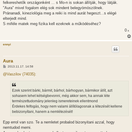
felkereshetők országonként ... s Mo-n is sokan állítják, hogy látják.
á
s
"Aura" mivel fogalom elég sok mindent belegyömöszölnek.
z
Pránanadi, kineziológia meg a reiki is mind aurát hegeszt...s elégé
ó
l
elterjedt mind.
á
S miféle matek meg fizika kell ezeknek a működéséhez?
s
0
x
ennyi
Aura
H
2013.11.17. 14:58
o
z
@Vaszilov (74035):
z
á
s
z
Ezek szerint bárki, bármit, bárhol, bárhogyan, bármikor állít, azt
ó
l
sohasem lehet kétségbevonni, még akkor sem, ha annak léte
á
természettudomány jelenleg ismereteinek ellentmond
s
Érdekes felfogás, hogy nem valami állítólagosnak a létezését kellene
bebizonyítani, hanem a nemlétezését!
Epp errol van szo. Te a nemletet probalod bizonyitani azzal, hogy
nemtudod merni.