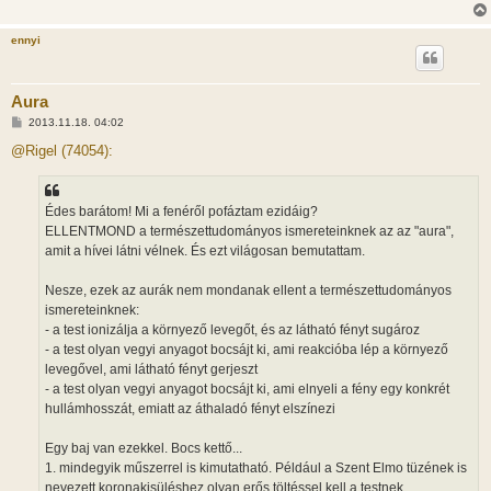
ennyi
Aura
H
2013.11.18. 04:02
o
z
@Rigel (74054):
z
á
s
z
Édes barátom! Mi a fenéről pofáztam ezidáig?
ó
l
ELLENTMOND a természettudományos ismereteinknek az az "aura",
á
amit a hívei látni vélnek. És ezt világosan bemutattam.
s
Nesze, ezek az aurák nem mondanak ellent a természettudományos
ismereteinknek:
- a test ionizálja a környező levegőt, és az látható fényt sugároz
- a test olyan vegyi anyagot bocsájt ki, ami reakcióba lép a környező
levegővel, ami látható fényt gerjeszt
- a test olyan vegyi anyagot bocsájt ki, ami elnyeli a fény egy konkrét
hullámhosszát, emiatt az áthaladó fényt elszínezi
Egy baj van ezekkel. Bocs kettő...
1. mindegyik műszerrel is kimutatható. Például a Szent Elmo tüzének is
nevezett koronakisüléshez olyan erős töltéssel kell a testnek