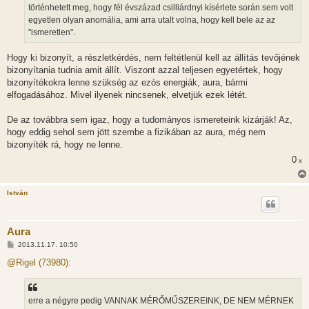
történhetett meg, hogy fél évszázad csilliárdnyi kísérlete során sem volt
egyetlen olyan anomália, ami arra utalt volna, hogy kell bele az az
"ismeretlen".
Hogy ki bizonyít, a részletkérdés, nem feltétlenül kell az állítás tevőjének
bizonyítania tudnia amit állít. Viszont azzal teljesen egyetértek, hogy
bizonyítékokra lenne szükség az ezós energiák, aura, bármi
elfogadásához. Mivel ilyenek nincsenek, elvetjük ezek létét.
De az továbbra sem igaz, hogy a tudományos ismereteink kizárják! Az,
hogy eddig sehol sem jött szembe a fizikában az aura, még nem
bizonyíték rá, hogy ne lenne.
0
x
István
Aura
H
2013.11.17. 10:50
o
z
@Rigel (73980):
z
á
s
z
erre a négyre pedig VANNAK MÉRŐMŰSZEREINK, DE NEM MÉRNEK
ó