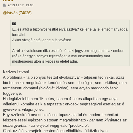
H
2013.11.17. 13:00
o
z
@István (74026):
z
á
s
z
].... és attól a bizonyos testtõl elválasztva? kellene „a jellemző ” anyaggá
ó
l
formálni.
á
Akkor vizsgálható lenne a feltevésed.
s
Arról a kivételesen ritka esetből, én azt jegyzem meg, amint az ember
(nő) elér egy bizonyos fejlettséget, a mai orvostudomány már
mesterséges úton is képes új életet adni.
Kedves István!
A probléma - "a bizonyos testtõl elválasztva" - teljesen technikai, azaz
bió-technikai megoldások kérdése és sem ideológiai, sem erkölcsi, sem
természettudományi (biológiát kivéve), sem egyéb meggondolások
függvénye.
Ha legközelebb nem 15 hetes, hanem 4 hetes állapotban egy anya
véletlenül kómába esik a tapasztalt orvosok segítségével esetleg az ő
gyereke is világra jöhet.
Egy széleskörű orvosi-biológusi tapasztalattal és modern technikai
felszereléssel egészen biztosan megvalósítható -
bár nem kívánatos az
embergyártás!
- az elejétől végig való "produkció".
Csak az élő ivarsejtek mesterséges előállítása ütközik olyan