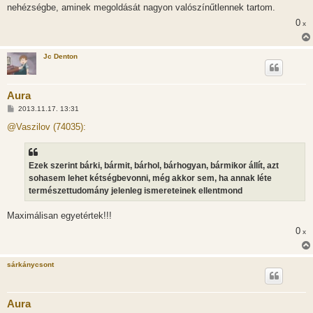
nehézségbe, aminek megoldását nagyon valószínűtlennek tartom.
0
x
Jc Denton
Aura
H
2013.11.17. 13:31
o
z
@Vaszilov (74035):
z
á
s
z
Ezek szerint bárki, bármit, bárhol, bárhogyan, bármikor állít, azt
ó
l
sohasem lehet kétségbevonni, még akkor sem, ha annak léte
á
természettudomány jelenleg ismereteinek ellentmond
s
Maximálisan egyetértek!!!
0
x
sárkánycsont
Aura