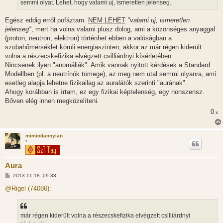
semmi olyat. Lehet, hogy valami uj, ismeretlen jelenseg.
s
Egész eddig erről pofáztam.
NEM LEHET
"valami uj, ismeretlen
jelenseg"
, mert ha volna valami plusz dolog, ami a közönséges anyaggal
(proton, neutron, elektron) történhet ebben a valóságban a
szobahőmérséklet körüli energiaszinten, akkor az már régen kiderült
volna a részecskefizika elvégzett csilliárdnyi kísérletében.
Nincsenek ilyen "anomáliák". Amik vannak nyitott kérdések a Standard
Modellben (pl. a neutrínók tömege), az meg nem utal semmi olyanra, ami
esetleg alapja lehetne fizikailag az auralátók szerinti "aurának".
Ahogy korábban is írtam, ez egy fizikai képtelenség, egy nonszensz.
Bőven elég innen megközelíteni.
0
x
mimindannyian
*
Aura
H
2013.11.18. 09:33
o
z
@Rigel (74086):
z
á
s
z
már régen kiderült volna a részecskefizika elvégzett csilliárdnyi
ó
l