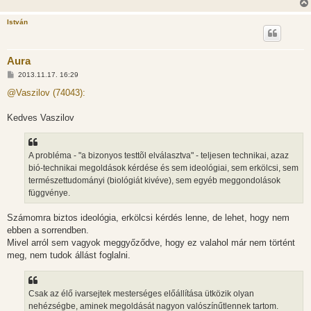
á
s
István
Aura
H
2013.11.17. 16:29
o
z
@Vaszilov (74043):
z
á
s
Kedves Vaszilov
z
ó
l
á
A probléma - "a bizonyos testtõl elválasztva" - teljesen technikai, azaz
s
bió-technikai megoldások kérdése és sem ideológiai, sem erkölcsi, sem
természettudományi (biológiát kivéve), sem egyéb meggondolások
függvénye.
Számomra biztos ideológia, erkölcsi kérdés lenne, de lehet, hogy nem
ebben a sorrendben.
Mivel arról sem vagyok meggyőződve, hogy ez valahol már nem történt
meg, nem tudok állást foglalni.
Csak az élő ivarsejtek mesterséges előállítása ütközik olyan
nehézségbe, aminek megoldását nagyon valószínűtlennek tartom.