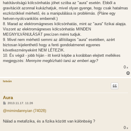
hatótávolságú kölcsönhatás jöhet szóba az "aura" esetén. Ebből a
gravitációt azonnal kukázhatjuk, mivel olyan gyenge, hogy csak hatalmas
eszközökkel mérhető, és a manipulálása is problémás. (Pláne egy
hetven-nyolcvankilós embernél.)
8. Marad az elektromágneses kölcsönhatás, mint az "aura" fizikai alapja.
Viszont az elektromágneses kölcsönhatás MINDEN
MEGNYILVÁNULÁSÁT precízen mérni tudjuk.
9. Mivel nem mérhető semmi az állítólagos "aura" esetében, azért
biztosan kijelenthető hogy a fenti gondolatmenet egyenes
következményeként NEM LÉTEZIK.
10. És végül - jobb híján - itt kerül képbe a korábban elejtett mellékes
megjegyzés:
Mennyire megbízható tanú az emberi agy?
0
x
István
Aura
H
2013.11.17. 11:26
o
z
@mimindannyian (74028):
z
á
s
Nálad a metafizika, és a fizika között van különbség ?
z
0
ó
x
l