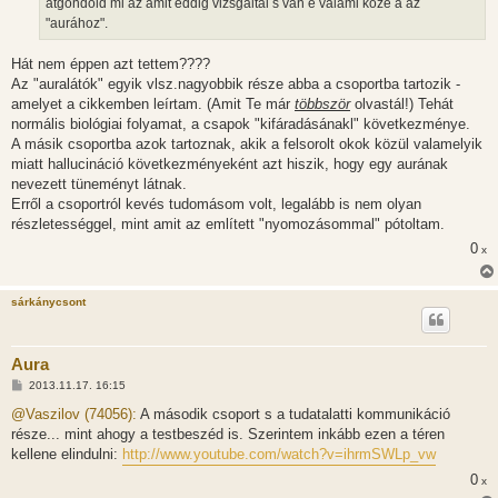
átgondold mi az amit eddig vizsgáltál s van e valami köze a az
ó
l
"aurához".
á
s
Hát nem éppen azt tettem????
Az "auralátók" egyik vlsz.nagyobbik része abba a csoportba tartozik -
amelyet a cikkemben leírtam. (Amit Te már
többször
olvastál!) Tehát
normális biológiai folyamat, a csapok "kifáradásánakl" következménye.
A másik csoportba azok tartoznak, akik a felsorolt okok közül valamelyik
miatt hallucináció következményeként azt hiszik, hogy egy aurának
nevezett tüneményt látnak.
Erről a csoportról kevés tudomásom volt, legalább is nem olyan
részletességgel, mint amit az említett "nyomozásommal" pótoltam.
0
x
sárkánycsont
Aura
H
2013.11.17. 16:15
o
z
@Vaszilov (74056):
A második csoport s a tudatalatti kommunikáció
z
része... mint ahogy a testbeszéd is. Szerintem inkább ezen a téren
á
s
kellene elindulni:
http://www.youtube.com/watch?v=ihrmSWLp_vw
z
ó
0
x
l