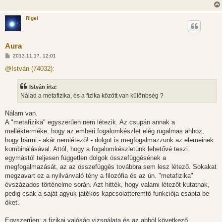
á
s
Rigel
Aura
H
2013.11.17. 12:01
o
z
@István (74032):
z
á
s
István írta:
z
Nálad a metafizika, és a fizika között van különbség ?
ó
l
á
Nálam van.
s
A "metafizika" egyszerűen nem létezik. Az csupán annak a
mellékterméke, hogy az emberi fogalomkészlet elég rugalmas ahhoz,
hogy bármi - akár nemlétező! - dolgot is megfogalmazzunk az elemeinek
kombinálásával. Attól, hogy a fogalomkészletünk lehetővé teszi
egymástól teljesen független dolgok összefüggésének a
megfogalmazását, az az összefüggés továbbra sem lesz létező. Sokakat
megzavart ez a nyilvánvaló tény a filozófia és az ún. "metafizika"
évszázados történelme során. Azt hitték, hogy valami létezőt kutatnak,
pedig csak a saját agyuk játékos kapcsolatteremtő funkciója csapta be
őket.
Egyszerűen: a fizikai valóság vizsgálata és az abból következő