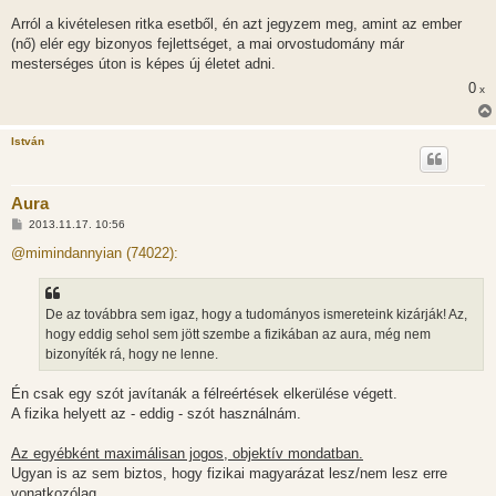
Arról a kivételesen ritka esetből, én azt jegyzem meg, amint az ember
(nő) elér egy bizonyos fejlettséget, a mai orvostudomány már
mesterséges úton is képes új életet adni.
0
x
István
Aura
H
2013.11.17. 10:56
o
z
@mimindannyian (74022):
z
á
s
z
De az továbbra sem igaz, hogy a tudományos ismereteink kizárják! Az,
ó
l
hogy eddig sehol sem jött szembe a fizikában az aura, még nem
á
bizonyíték rá, hogy ne lenne.
s
Én csak egy szót javítanák a félreértések elkerülése végett.
A fizika helyett az - eddig - szót használnám.
Az egyébként maximálisan jogos, objektív mondatban.
Ugyan is az sem biztos, hogy fizikai magyarázat lesz/nem lesz erre
vonatkozólag.