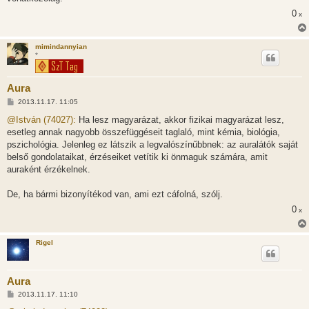
0
x
mimindannyian
*
Aura
H
2013.11.17. 11:05
o
z
@István (74027):
Ha lesz magyarázat, akkor fizikai magyarázat lesz,
z
esetleg annak nagyobb összefüggéseit taglaló, mint kémia, biológia,
á
s
pszichológia. Jelenleg ez látszik a legvalószínűbbnek: az auralátók saját
z
belső gondolataikat, érzéseiket vetítik ki önmaguk számára, amit
ó
l
auraként érzékelnek.
á
s
De, ha bármi bizonyítékod van, ami ezt cáfolná, szólj.
0
x
Rigel
Aura
H
2013.11.17. 11:10
o