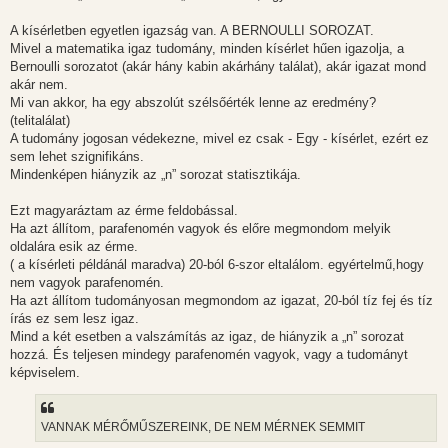
A kísérletben egyetlen igazság van. A BERNOULLI SOROZAT.
Mivel a matematika igaz tudomány, minden kísérlet hűen igazolja, a
Bernoulli sorozatot (akár hány kabin akárhány találat), akár igazat mond
akár nem.
Mi van akkor, ha egy abszolút szélsőérték lenne az eredmény?
(telitalálat)
A tudomány jogosan védekezne, mivel ez csak - Egy - kísérlet, ezért ez
sem lehet szignifikáns.
Mindenképen hiányzik az „n” sorozat statisztikája.
Ezt magyaráztam az érme feldobással.
Ha azt állítom, parafenomén vagyok és előre megmondom melyik
oldalára esik az érme.
( a kísérleti példánál maradva) 20-ból 6-szor eltalálom. egyértelmű,hogy
nem vagyok parafenomén.
Ha azt állítom tudományosan megmondom az igazat, 20-ból tíz fej és tíz
írás ez sem lesz igaz.
Mind a két esetben a valszámítás az igaz, de hiányzik a „n” sorozat
hozzá. És teljesen mindegy parafenomén vagyok, vagy a tudományt
képviselem.
VANNAK MÉRŐMŰSZEREINK, DE NEM MÉRNEK SEMMIT