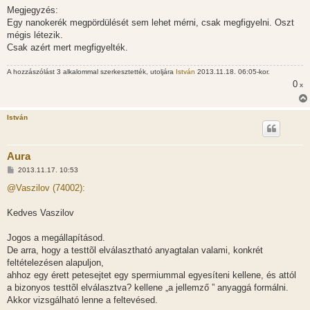
Megjegyzés:
Egy nanokerék megpördülését sem lehet mérni, csak megfigyelni. Oszt
mégis létezik.
Csak azért mert megfigyelték.
A hozzászólást 3 alkalommal szerkesztették, utoljára
István
2013.11.18. 06:05-kor.
0
x
István
Aura
H
2013.11.17. 10:53
o
z
@Vaszilov (74002):
z
á
s
Kedves Vaszilov
z
ó
l
Jogos a megállapításod.
á
De arra, hogy a testtõl elválasztható anyagtalan valami, konkrét
s
feltételezésen alapuljon,
ahhoz egy érett petesejtet egy spermiummal egyesíteni kellene, és attól
a bizonyos testtõl elválasztva? kellene „a jellemző ” anyaggá formálni.
Akkor vizsgálható lenne a feltevésed.