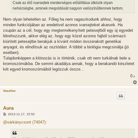
Csak az élő ivarsejtek mesterséges előállítása ütközik olyan
ó
l
nehézségbe, aminek megoldását nagyon valószínűtlennek tartom.
á
s
Nem olyan lehetetlen az. Főleg ha nem ragaszkodunk ahhoz, hogy
minden funkciójában az eredetivel azonos ivarsejteket akarunk. Ha
csupán az a cél, hogy egy megtermékenyített petesejtből egy új egyedet
létrehozzunk, akkor elég az, hogy egy közel azonos fajból származó
kiürített petesejtbe berakjuk a kívánt módon összerakott genetikai
anyagot, és elindítsuk az osztódást. A többit a biológia megcsinálja (jó
esetben).
Tulajdonképpen a klónozás is is történik, csak ott nem turkálnak bele a
kromoszómákba. De semmi akadálya annak, hogy a berakandó készletet
két egyed kromoszómáiból legózzuk össze...
0
x
Vaszilov
Aura
H
2013.11.17. 15:52
o
z
@sárkánycsont (74047):
z
á
s
z