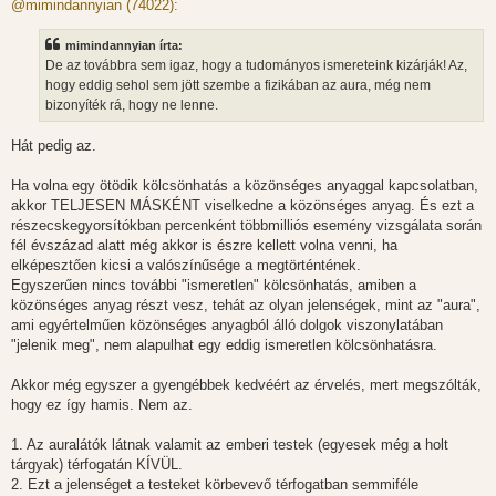
z
@mimindannyian (74022):
z
á
s
mimindannyian írta:
z
De az továbbra sem igaz, hogy a tudományos ismereteink kizárják! Az,
ó
l
hogy eddig sehol sem jött szembe a fizikában az aura, még nem
á
bizonyíték rá, hogy ne lenne.
s
Hát pedig az.
Ha volna egy ötödik kölcsönhatás a közönséges anyaggal kapcsolatban,
akkor TELJESEN MÁSKÉNT viselkedne a közönséges anyag. És ezt a
részecskegyorsítókban percenként többmilliós esemény vizsgálata során
fél évszázad alatt még akkor is észre kellett volna venni, ha
elképesztően kicsi a valószínűsége a megtörténtének.
Egyszerűen nincs további "ismeretlen" kölcsönhatás, amiben a
közönséges anyag részt vesz, tehát az olyan jelenségek, mint az "aura",
ami egyértelműen közönséges anyagból álló dolgok viszonylatában
"jelenik meg", nem alapulhat egy eddig ismeretlen kölcsönhatásra.
Akkor még egyszer a gyengébbek kedvéért az érvelés, mert megszólták,
hogy ez így hamis. Nem az.
1. Az auralátók látnak valamit az emberi testek (egyesek még a holt
tárgyak) térfogatán KÍVÜL.
2. Ezt a jelenséget a testeket körbevevő térfogatban semmiféle