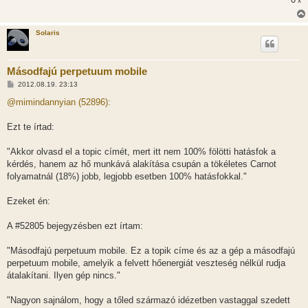
x
Solaris
Másodfajú perpetuum mobile
H
2012.08.19. 23:13
o
z
@mimindannyian (52896):
z
á
s
Ezt te írtad:
z
ó
l
"Akkor olvasd el a topic címét, mert itt nem 100% fölötti hatásfok a
á
kérdés, hanem az hő munkává alakítása csupán a tökéletes Carnot
s
folyamatnál (18%) jobb, legjobb esetben 100% hatásfokkal."
Ezeket én:
A #52805 bejegyzésben ezt írtam:
"Másodfajú perpetuum mobile. Ez a topik címe és az a gép a másodfajú
perpetuum mobile, amelyik a felvett hőenergiát veszteség nélkül rudja
átalakítani. Ilyen gép nincs."
"Nagyon sajnálom, hogy a tőled származó idézetben vastaggal szedett