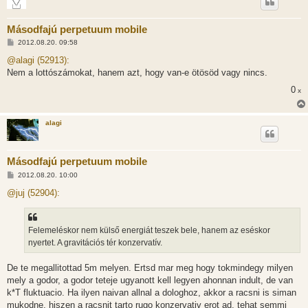
Másodfajú perpetuum mobile
H
2012.08.20. 09:58
o
z
@alagi (52913):
z
Nem a lottószámokat, hanem azt, hogy van-e ötösöd vagy nincs.
á
s
0
x
z
ó
l
á
alagi
s
Másodfajú perpetuum mobile
H
2012.08.20. 10:00
o
z
@juj (52904):
z
á
s
z
Felemeléskor nem külső energiát teszek bele, hanem az eséskor
ó
l
nyertet. A gravitációs tér konzervatív.
á
s
De te megallitottad 5m melyen. Ertsd mar meg hogy tokmindegy milyen
mely a godor, a godor teteje ugyanott kell legyen ahonnan indult, de van
k*T fluktuacio. Ha ilyen naivan allnal a dologhoz, akkor a racsni is siman
mukodne, hiszen a racsnit tarto rugo konzervativ erot ad, tehat semmi