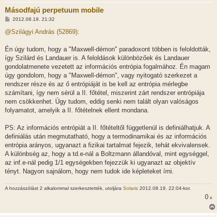
Másodfajú perpetuum mobile
H
2012.08.19. 21:32
o
z
@Szilágyi András (52869):
z
á
s
Én úgy tudom, hogy a "Maxwell-démon" paradoxont többen is feloldották,
z
így Szilárd és Landauer is. A feloldások különbözőek és Landauer
ó
l
gondolatmenete vezetett az információs entrópia fogalmához. Én magam
á
úgy gondolom, hogy a "Maxwell-démon", vagy nyitogató szerkezet a
s
rendszer része és az ő entrópiáját is be kell az entrópia mérlegbe
számítani, így nem sérül a II. főtétel, miszerint zárt rendszer entrópiája
nem csökkenhet. Úgy tudom, eddig senki nem talált olyan valóságos
folyamatot, amelyik a II. főtételnek ellent mondana.
PS: Az információs entrópiát a II. főtételtől függetlenül is definiálhatjuk. A
definiálás után megmutatható, hogy a termodinamikai és az információs
entrópia arányos, ugyanazt a fizikai tartalmat fejezik, tehát ekvivalensek.
A különbség az, hogy a td.e-nál a Boltzmann állandóval, mint egységgel,
az inf.e-nál pedig 1/1 egységekben fejezzük ki ugyanazt az objektív
tényt. Nagyon sajnálom, hogy nem tudok ide képleteket írni.
A hozzászólást 2 alkalommal szerkesztették, utoljára
Solaris
2012.08.19. 22:04-kor.
0
x