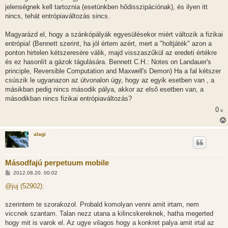
jelenségnek kell tartoznia (esetünkben hődisszipációnak), és ilyen itt
nincs, tehát entrópiaváltozás sincs.
Magyarázd el, hogy a szánkópályák egyesülésekor miért változik a fizikai
entrópia! (Bennett szerint, ha jól értem azért, mert a "holtjáték" azon a
ponton hirtelen kétszeresére válik, majd visszaszűkül az eredeti értékre
és ez hasonlít a gázok tágulására. Bennett C.H.: Notes on Landauer's
principle, Reversible Computation and Maxwell's Demon) Ha a fal kétszer
csúszik le ugyanazon az útvonalon úgy, hogy az egyik esetben van , a
másikban pedig nincs második pálya, akkor az első esetben van, a
másodikban nincs fizikai entrópiaváltozás?
0
x
alagi
Másodfajú perpetuum mobile
H
2012.08.20. 00:02
o
z
@juj (52902):
z
á
s
szerintem te szorakozol. Probald komolyan venni amit irtam, nem
z
viccnek szantam. Talan nezz utana a kilincskereknek, hatha megerted
ó
l
hogy mit is varok el. Az ugye vilagos hogy a konkret palya amit irtal az
á