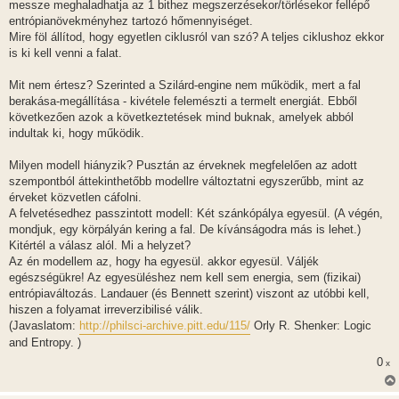
messze meghaladhatja az 1 bithez megszerzésekor/törlésekor fellépő
entrópianövekményhez tartozó hőmennyiséget.
Mire föl állítod, hogy egyetlen ciklusról van szó? A teljes ciklushoz ekkor
is ki kell venni a falat.
Mit nem értesz? Szerinted a Szilárd-engine nem működik, mert a fal
berakása-megállítása - kivétele felemészti a termelt energiát. Ebből
következően azok a következtetések mind buknak, amelyek abból
indultak ki, hogy működik.
Milyen modell hiányzik? Pusztán az érveknek megfelelően az adott
szempontból áttekinthetőbb modellre változtatni egyszerűbb, mint az
érveket közvetlen cáfolni.
A felvetésedhez passzintott modell: Két szánkópálya egyesül. (A végén,
mondjuk, egy körpályán kering a fal. De kívánságodra más is lehet.)
Kitértél a válasz alól. Mi a helyzet?
Az én modellem az, hogy ha egyesül. akkor egyesül. Váljék
egészségükre! Az egyesüléshez nem kell sem energia, sem (fizikai)
entrópiaváltozás. Landauer (és Bennett szerint) viszont az utóbbi kell,
hiszen a folyamat irreverzibilisé válik.
(Javaslatom:
http://philsci-archive.pitt.edu/115/
Orly R. Shenker: Logic
and Entropy. )
0
x