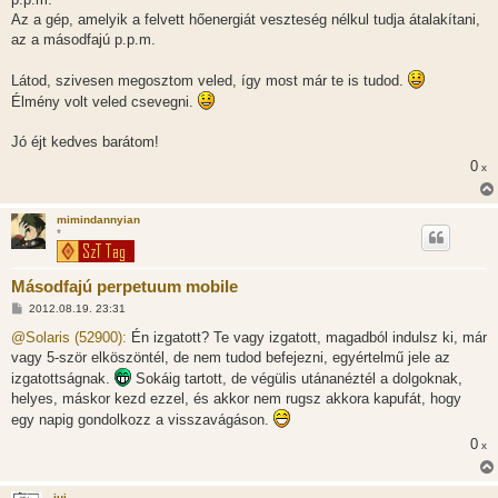
Az a gép, amelyik a felvett hőenergiát veszteség nélkul tudja átalakítani,
az a másodfajú p.p.m.
Látod, szivesen megosztom veled, így most már te is tudod.
Élmény volt veled csevegni.
Jó éjt kedves barátom!
0
x
mimindannyian
*
Másodfajú perpetuum mobile
H
2012.08.19. 23:31
o
z
@Solaris (52900):
Én izgatott? Te vagy izgatott, magadból indulsz ki, már
z
vagy 5-ször elköszöntél, de nem tudod befejezni, egyértelmű jele az
á
s
izgatottságnak.
Sokáig tartott, de végülis utánanéztél a dolgoknak,
z
helyes, máskor kezd ezzel, és akkor nem rugsz akkora kapufát, hogy
ó
l
egy napig gondolkozz a visszavágáson.
á
s
0
x
juj