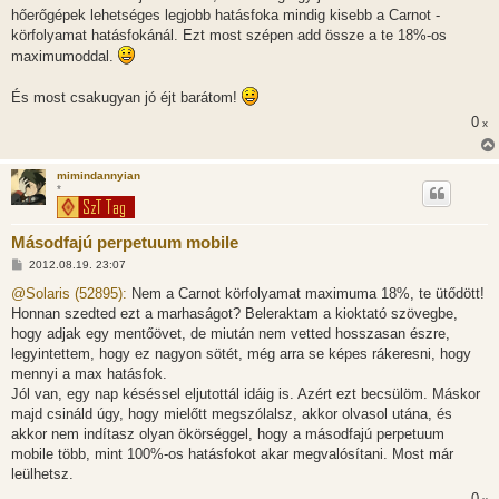
z
hőerőgépek lehetséges legjobb hatásfoka mindig kisebb a Carnot -
ó
l
körfolyamat hatásfokánál. Ezt most szépen add össze a te 18%-os
á
maximumoddal.
s
És most csakugyan jó éjt barátom!
0
x
mimindannyian
*
Másodfajú perpetuum mobile
H
2012.08.19. 23:07
o
z
@Solaris (52895):
Nem a Carnot körfolyamat maximuma 18%, te ütődött!
z
Honnan szedted ezt a marhaságot? Beleraktam a kioktató szövegbe,
á
s
hogy adjak egy mentőövet, de miután nem vetted hosszasan észre,
z
legyintettem, hogy ez nagyon sötét, még arra se képes rákeresni, hogy
ó
l
mennyi a max hatásfok.
á
Jól van, egy nap késéssel eljutottál idáig is. Azért ezt becsülöm. Máskor
s
majd csináld úgy, hogy mielőtt megszólalsz, akkor olvasol utána, és
akkor nem indítasz olyan ökörséggel, hogy a másodfajú perpetuum
mobile több, mint 100%-os hatásfokot akar megvalósítani. Most már
leülhetsz.
0