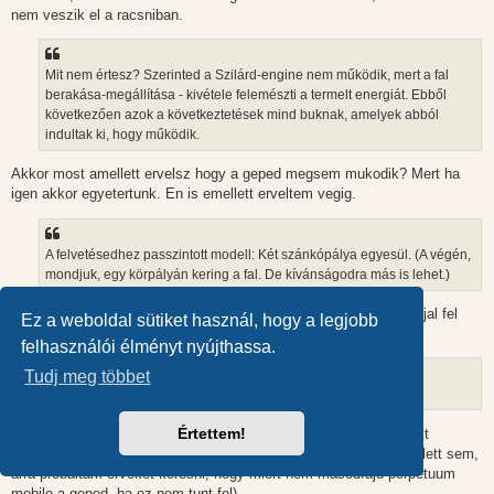
nem veszik el a racsniban.
Mit nem értesz? Szerinted a Szilárd-engine nem működik, mert a fal
berakása-megállítása - kivétele felemészti a termelt energiát. Ebből
következően azok a következtetések mind buknak, amelyek abból
indultak ki, hogy működik.
Akkor most amellett ervelsz hogy a geped megsem mukodik? Mert ha
igen akkor egyetertunk. En is emellett erveltem vegig.
A felvetésedhez passzintott modell: Két szánkópálya egyesül. (A végén,
mondjuk, egy körpályán kering a fal. De kívánságodra más is lehet.)
Ez nem modell, ez ugyanugy moricka-gep mint ami eddig volt. Irjal fel
Ez a weboldal sütiket használ, hogy a legjobb
hatast.
felhasználói élményt nyújthassa.
Tudj meg többet
Kitértél a válasz alól. Mi a helyzet?
Értettem!
Milyen helyzet? Ha nem mondom meg hogy en melyik elv mellett
vagyok, akkor nem tudsz ellenem ervelni? (egyebkent egyik mellett sem,
arra probaltam erveket keresni, hogy miert nem masodfaju perpetuum
mobile a geped, ha ez nem tunt fel)