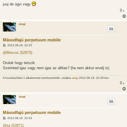
s
juuj de ügyi vagy
z
ó
0
x
l
á
s
alagi
Másodfajú perpetuum mobile
H
2012.08.19. 22:25
o
z
@Morcos (52870):
z
á
s
Orulok hogy tetszik.
z
Szerinted igaz vagy nem igaz az allitas? (ha nem akkor ervelj is)
ó
l
á
A hozzászólást 1 alkalommal szerkesztették, utoljára
alagi
2012.08.19. 22:35-kor.
s
0
x
alagi
Másodfajú perpetuum mobile
H
2012.08.19. 22:33
o
z
@juj (52871):