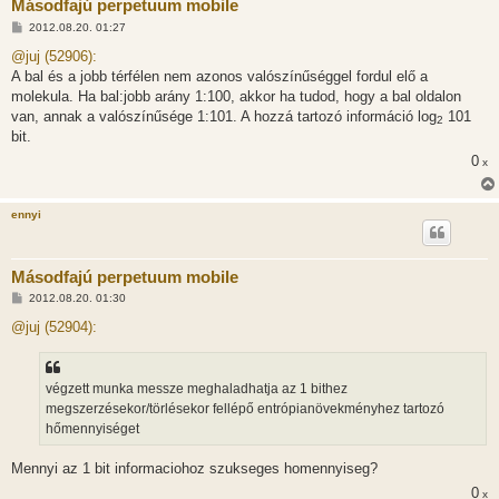
Másodfajú perpetuum mobile
H
2012.08.20. 01:27
o
z
@juj (52906):
z
A bal és a jobb térfélen nem azonos valószínűséggel fordul elő a
á
s
molekula. Ha bal:jobb arány 1:100, akkor ha tudod, hogy a bal oldalon
z
van, annak a valószínűsége 1:101. A hozzá tartozó információ log
101
ó
2
l
bit.
á
0
s
x
ennyi
Másodfajú perpetuum mobile
H
2012.08.20. 01:30
o
z
@juj (52904):
z
á
s
z
végzett munka messze meghaladhatja az 1 bithez
ó
l
megszerzésekor/törlésekor fellépő entrópianövekményhez tartozó
á
hőmennyiséget
s
Mennyi az 1 bit informaciohoz szukseges homennyiseg?
0
x