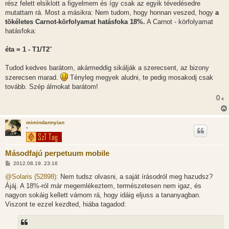
rész felett elsiklott a figyelmem és így csak az egyik tévedésedre
mutattam rá. Most a másikra: Nem tudom, hogy honnan veszed, hogy
a
tökéletes Carnot-körfolyamat hatásfoka 18%.
A Carnot - körfolyamat
hatásfoka:
éta = 1 - T1/T2
"
Tudod kedves barátom, akármeddig sikálják a szerecsent, az bizony
szerecsen marad.
Tényleg megyek aludni, te pedig mosakodj csak
tovább. Szép álmokat barátom!
0
x
mimindannyian
*
Másodfajú perpetuum mobile
H
2012.08.19. 23:16
o
z
@Solaris (52898):
Nem tudsz olvasni, a saját írásodról meg hazudsz?
z
Ájáj. A 18%-ról már megemlékeztem, természetesen nem igaz, és
á
s
nagyon sokáig kellett várnom rá, hogy idáig eljuss a tananyagban.
z
Viszont te ezzel kezdted, hiába tagadod:
ó
l
á
s