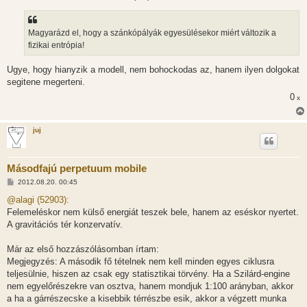
Magyarázd el, hogy a szánkópályák egyesülésekor miért változik a
fizikai entrópia!
Ugye, hogy hianyzik a modell, nem bohockodas az, hanem ilyen dolgokat
segitene megerteni.
0
x
juj
Másodfajú perpetuum mobile
H
2012.08.20. 00:45
o
z
@alagi (52903):
z
Felemeléskor nem külső energiát teszek bele, hanem az eséskor nyertet.
á
s
A gravitációs tér konzervatív.
z
ó
l
Már az első hozzászólásomban írtam:
á
Megjegyzés: A második fő tételnek nem kell minden egyes ciklusra
s
teljesülnie, hiszen az csak egy statisztikai törvény. Ha a Szilárd-engine
nem egyelőrészekre van osztva, hanem mondjuk 1:100 arányban, akkor
a ha a gárrészecske a kisebbik térrészbe esik, akkor a végzett munka