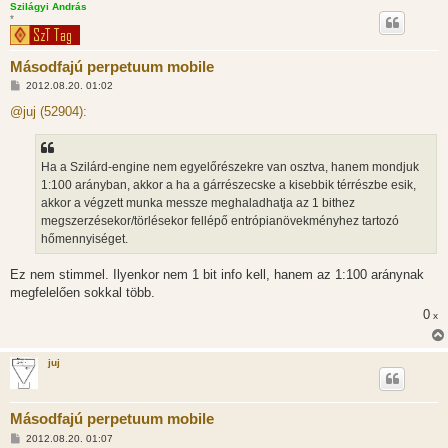
Szilágyi András
*
Másodfajú perpetuum mobile
H
2012.08.20. 01:02
o
z
@juj (52904):
z
á
s
z
Ha a Szilárd-engine nem egyelőrészekre van osztva, hanem mondjuk
ó
l
1:100 arányban, akkor a ha a gárrészecske a kisebbik térrészbe esik,
á
akkor a végzett munka messze meghaladhatja az 1 bithez
s
megszerzésekor/törlésekor fellépő entrópianövekményhez tartozó
hőmennyiséget.
Ez nem stimmel. Ilyenkor nem 1 bit info kell, hanem az 1:100 aránynak
megfelelően sokkal több.
0
x
juj
Másodfajú perpetuum mobile
H
2012.08.20. 01:07