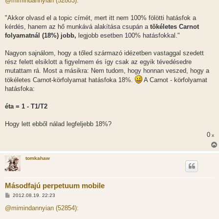
@mimindannyian (52803):
z
á
s
"Akkor olvasd el a topic címét, mert itt nem 100% fölötti hatásfok a
z
kérdés, hanem az hő munkává alakítása csupán a
tökéletes Carnot
ó
l
folyamatnál (18%) jobb,
legjobb esetben 100% hatásfokkal."
á
s
Nagyon sajnálom, hogy a tőled származó idézetben vastaggal szedett
rész felett elsiklott a figyelmem és így csak az egyik tévedésedre
mutattam rá. Most a másikra: Nem tudom, hogy honnan veszed, hogy a
tökéletes Carnot-körfolyamat hatásfoka 18%.
A Carnot - körfolyamat
hatásfoka:
éta = 1 - T1/T2
Hogy lett ebből nálad legfeljebb 18%?
0
x
tomkahaw
Másodfajú perpetuum mobile
H
2012.08.19. 22:23
o
z
@mimindannyian (52854):
z
á