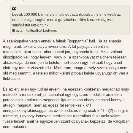
z
á
s
z
Leesik 100 000 km mélyre, majd egy szánkópályán felemelkedik az
ó
l
eredeti magasságba, mert a gravitációs erőtér konzervatív, és a
á
súrlódástól eltekintünk.
s
Itt aztán fluktuálhat kedvére.
A szankopalya vegen ennek a falnak "koppannia" kell. Ha az energia
megmarad, akkor a palya reverzibilis. A fal palyaja viszont nem
reverzibilis: akar balrol, akar jobbrol jon, ugyanoda kerul. Azaz valami
disszipacio kell hogy legyen. Vagy pl. a szankopalyat majdnem teljesen
abszolvalja, de nem jon ki belole, mert eppen ugy fluktualt hogy a cel
elott egy mm-el visszafordul. Mint irtam, maga a mely szankopalya nem
old meg semmit, a tetejen mikor kier(ni probal) belole ugyanugy ott van a
fluktuacio.
Ez az erv ellen ugy tudnal ervelni, ha egeszen konkretan megadnad hogy
mukodik a rendszered, pl. csinalnal egy egyszeru modelljet aminek a
potencialjait konkretan megadod. Igy intuitivan ahogy csinalod konnyu
atvagni magadat, mert az egesz fal rendelkezik k*T
energiabizonytalansaggal, es az elrendezes meg csak k *T ln(2) energiat
termelne, ugyhogy konnyen interferalhat a termikus fluktuacio valami
"vezerlessel" amit te egyszeruen szankopalyanak kepzelsz, de valojaban
nem mukodne.