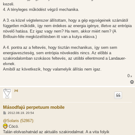
kezeli.
4. A tényleges működést végző mechanika.
A 3.-ra közel végtelenszer állítottam, hogy a gép egységeinek számától
független működik, így nem érdekes az energia igénye, illetve az entrópia
növelő hatása. Ez igaz vagy nem? Ha nem, akkor miért nem? (A
Brillouin-féle megközelítésben itt van a kutya elásva.)
A 4. pontra az a feltevés, hogy tisztán mechanikus, így sem sem
energiaveszteség, sem entrópia növekedés nincs. Az előbbi a
szakirodalomban szokásos feltevés, az utóbbi ellentmond a Landauer-
elvnek.
Amiből az következik, hogy valamelyik állítás nem igaz.
0
x
juj
Másodfajú perpetuum mobile
H
2012.08.19. 20:54
o
z
@Solaris (52867):
z
Cöcö.
á
s
Talán elolvashatnád az aktuális szakirodalmat. A a vita folyik
z