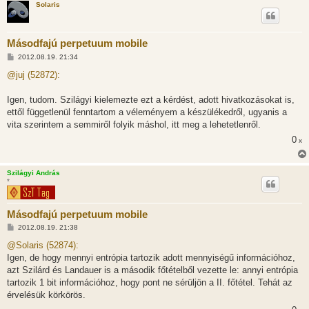
Solaris
Másodfajú perpetuum mobile
H
2012.08.19. 21:34
o
z
@juj (52872):
z
á
s
Igen, tudom. Szilágyi kielemezte ezt a kérdést, adott hivatkozásokat is,
z
ettől függetlenül fenntartom a véleményem a készülékedről, ugyanis a
ó
l
vita szerintem a semmiről folyik máshol, itt meg a lehetetlenről.
á
0
s
x
Szilágyi András
*
Másodfajú perpetuum mobile
H
2012.08.19. 21:38
o
z
@Solaris (52874):
z
Igen, de hogy mennyi entrópia tartozik adott mennyiségű információhoz,
á
s
azt Szilárd és Landauer is a második főtételből vezette le: annyi entrópia
z
tartozik 1 bit információhoz, hogy pont ne sérüljön a II. főtétel. Tehát az
ó
l
érvelésük körkörös.
á