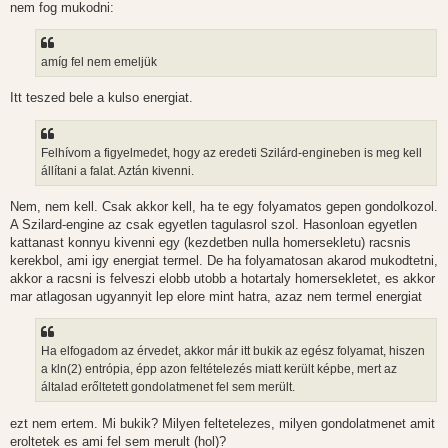
nem fog mukodni:
s
amíg fel nem emeljük
Itt teszed bele a kulso energiat.
Felhívom a figyelmedet, hogy az eredeti Szilárd-engineben is meg kell
állítani a falat. Aztán kivenni.
Nem, nem kell. Csak akkor kell, ha te egy folyamatos gepen gondolkozol.
A Szilard-engine az csak egyetlen tagulasrol szol. Hasonloan egyetlen
kattanast konnyu kivenni egy (kezdetben nulla homersekletu) racsnis
kerekbol, ami igy energiat termel. De ha folyamatosan akarod mukodtetni,
akkor a racsni is felveszi elobb utobb a hotartaly homersekletet, es akkor
mar atlagosan ugyannyit lep elore mint hatra, azaz nem termel energiat
Ha elfogadom az érvedet, akkor már itt bukik az egész folyamat, hiszen
a kln(2) entrópia, épp azon feltételezés miatt került képbe, mert az
általad erőltetett gondolatmenet fel sem merült.
ezt nem ertem. Mi bukik? Milyen feltetelezes, milyen gondolatmenet amit
eroltetek es ami fel sem merult (hol)?