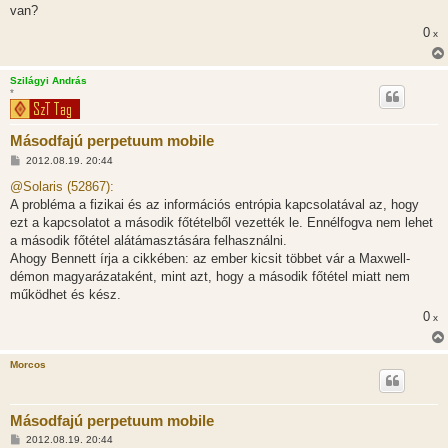
van?
0
x
Szilágyi András
*
Másodfajú perpetuum mobile
H
2012.08.19. 20:44
o
z
@Solaris (52867):
z
A probléma a fizikai és az információs entrópia kapcsolatával az, hogy
á
s
ezt a kapcsolatot a második főtételből vezették le. Ennélfogva nem lehet
z
a második főtétel alátámasztására felhasználni.
ó
l
Ahogy Bennett írja a cikkében: az ember kicsit többet vár a Maxwell-
á
démon magyarázataként, mint azt, hogy a második főtétel miatt nem
s
működhet és kész.
0
x
Morcos
Másodfajú perpetuum mobile
H
2012.08.19. 20:44