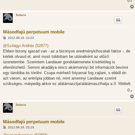
0
s
x
Solaris
Másodfajú perpetuum mobile
H
2012.08.19. 22:03
o
z
@Szilágyi András (52877):
z
Ebben bizony igazad van - az a bizonyos eredménykihozatali faktor -, de
á
s
kérlek olvasd el, amit most toldottam be utóiratként az előző
z
üzenetembe. Szerintem Landauer gondolatmenete kísérletileg is
ó
l
ellenőrizhető. Semmi akadálya nincs akármennyi bit információt bevinni
á
egy tárolóba és törölni. Csupa mérhető folyamat fog zajlani, s ebből én
s
azt várom, az entrópia jobban nő, mint amennyi Landauer szerint
szükséges, márpedig akkor ez alátámasztja/alátámaszthatja a II. főtételt.
0
x
Solaris
Másodfajú perpetuum mobile
H
2012.08.19. 22:19
o
z