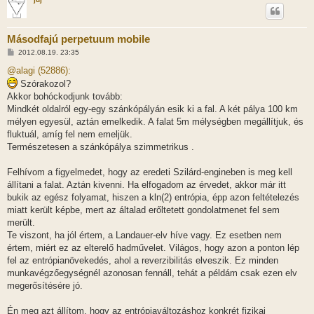
Másodfajú perpetuum mobile
H
2012.08.19. 23:35
o
z
@alagi (52886):
z
Szórakozol?
á
s
Akkor bohóckodjunk tovább:
z
Mindkét oldalról egy-egy szánkópályán esik ki a fal. A két pálya 100 km
ó
l
mélyen egyesül, aztán emelkedik. A falat 5m mélységben megállítjuk, és
á
fluktuál, amíg fel nem emeljük.
s
Természetesen a szánkópálya szimmetrikus .
Felhívom a figyelmedet, hogy az eredeti Szilárd-engineben is meg kell
állítani a falat. Aztán kivenni. Ha elfogadom az érvedet, akkor már itt
bukik az egész folyamat, hiszen a kln(2) entrópia, épp azon feltételezés
miatt került képbe, mert az általad erőltetett gondolatmenet fel sem
merült.
Te viszont, ha jól értem, a Landauer-elv híve vagy. Ez esetben nem
értem, miért ez az elterelő hadművelet. Világos, hogy azon a ponton lép
fel az entrópianövekedés, ahol a reverzibilitás elveszik. Ez minden
munkavégzőegységnél azonosan fennáll, tehát a példám csak ezen elv
megerősítésére jó.
Én meg azt állítom, hogy az entrópiaváltozáshoz konkrét fizikai