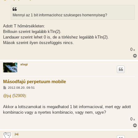
z
á
s
z
Mennyi az 1 bit informaciohoz szukseges homennyiseg?
ó
l
á
Adott T hőmérsékleten:
s
Brillouin szerint legalább kTln(2).
Landauer szerint lehet 0 is, de a törléshez legalább kTln(2).
Mások szerint ilyen összefüggés nincs.
0
x
alagi
Másodfajú perpetuum mobile
H
2012.08.20. 09:51
o
z
@juj (52909):
z
á
s
Akkor a lottszamokat is megadhatod 1 bit informacioval, mert egy adott
z
kombinacio vagy a nyertes kombinacio, vagy nem, ugye?
ó
l
0
x
á
s
juj