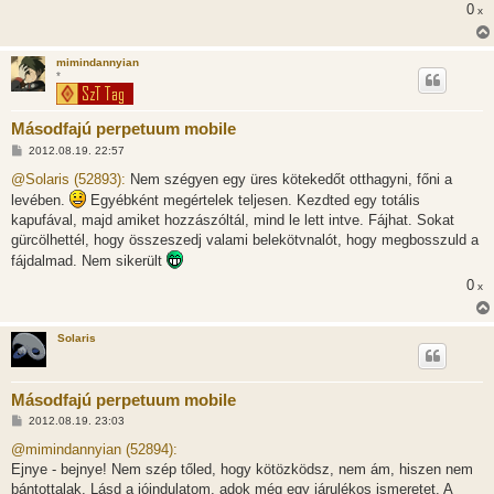
0
x
mimindannyian
*
Másodfajú perpetuum mobile
H
2012.08.19. 22:57
o
z
@Solaris (52893):
Nem szégyen egy üres kötekedőt otthagyni, főni a
z
levében.
Egyébként megértelek teljesen. Kezdted egy totális
á
s
kapufával, majd amiket hozzászóltál, mind le lett intve. Fájhat. Sokat
z
gürcölhettél, hogy összeszedj valami belekötvnalót, hogy megbosszuld a
ó
l
fájdalmad. Nem sikerült
á
s
0
x
Solaris
Másodfajú perpetuum mobile
H
2012.08.19. 23:03
o
z
@mimindannyian (52894):
z
Ejnye - bejnye! Nem szép tőled, hogy kötözködsz, nem ám, hiszen nem
á
s
bántottalak. Lásd a jóindulatom, adok még egy járulékos ismeretet. A