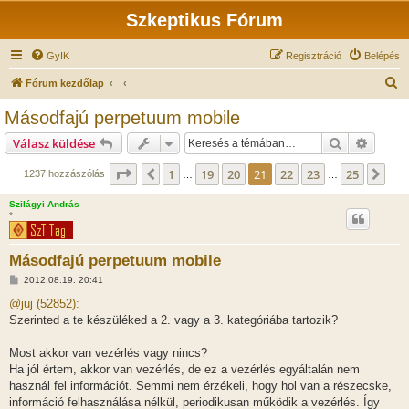
Szkeptikus Fórum
GyIK
Regisztráció
Belépés
K
Fórum kezdőlap
e
Másodfajú perpetuum mobile
r
Keresés
Részlet
Válasz küldése
e
s
Oldal:
21
/
25
1
19
20
21
22
23
25
Előző
Köv
1237 hozzászólás
…
…
é
Szilágyi András
s
*
Másodfajú perpetuum mobile
H
2012.08.19. 20:41
o
z
@juj (52852):
z
Szerinted a te készüléked a 2. vagy a 3. kategóriába tartozik?
á
s
z
Most akkor van vezérlés vagy nincs?
ó
l
Ha jól értem, akkor van vezérlés, de ez a vezérlés egyáltalán nem
á
használ fel információt. Semmi nem érzékeli, hogy hol van a részecske,
s
információ felhasználása nélkül, periodikusan működik a vezérlés. Így