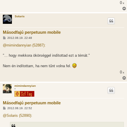
l
0
x
á
s
Solaris
Másodfajú perpetuum mobile
H
2012.08.19. 22:48
o
z
@mimindannyian (52887):
z
á
s
"... hogy mekkora ökörséggel indítottad ezt a témát."
z
ó
l
Nem én indítottam, ha nem tűnt volna fel.
á
s
0
x
mimindannyian
*
Másodfajú perpetuum mobile
H
2012.08.19. 22:52
o
z
@Solaris (52890):
z
á
s