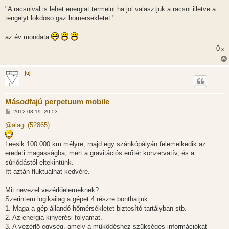
o
z
"A racsnival is lehet energiat termelni ha jol valasztjuk a racsni illetve a
z
tengelyt lokdoso gaz homersekletet."
á
s
z
az év mondata
ó
l
0
x
á
s
juj
Másodfajú perpetuum mobile
H
2012.08.19. 20:53
o
z
@alagi (52865):
z
á
s
Leesik 100 000 km mélyre, majd egy szánkópályán felemelkedik az
z
eredeti magasságba, mert a gravitációs erőtér konzervatív, és a
ó
l
súrlódástól eltekintünk.
á
Itt aztán fluktuálhat kedvére.
s
Mit nevezel vezérlőelemeknek?
Szerintem logikailag a gépet 4 részre bonthatjuk:
1. Maga a gép állandó hőmérsékletet biztosító tartályban stb.
2. Az energia kinyerési folyamat.
3. A vezérlő egység, amely a működéshez szükséges információkat