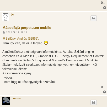
ó
0
x
l
á
s
juj
Másodfajú perpetuum mobile
H
2012.08.19. 21:12
o
z
@Szilágyi András (52868):
z
Nem így van, de ez a lényeg.
á
s
z
A működéshez szükség van információkra. Az alap Szilárd-engine
ó
l
esetében ez a Kish B.L., Granqvist C.G.: Energy Requirement of Control:
á
Comments on Szilard's Engine and Maxwell's Demon szerint 5 bit. Az
s
általam felvázolt szerkezet információs igényét nem vizsgáltam, Két
feltevéssel éltem:
Az információs igény
- véges
- nem függ az részegységek számától.
0
x
Solaris