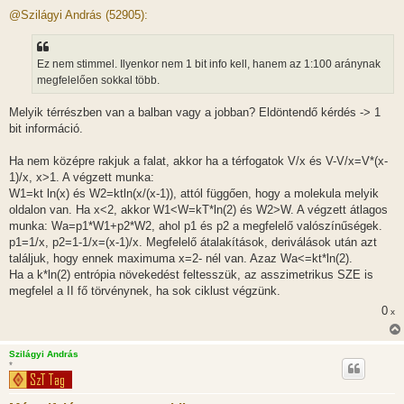
o
z
@Szilágyi András (52905):
z
á
s
z
Ez nem stimmel. Ilyenkor nem 1 bit info kell, hanem az 1:100 aránynak
ó
l
megfelelően sokkal több.
á
s
Melyik térrészben van a balban vagy a jobban? Eldöntendő kérdés -> 1
bit információ.
Ha nem középre rakjuk a falat, akkor ha a térfogatok V/x és V-V/x=V*(x-
1)/x, x>1. A végzett munka:
W1=kt ln(x) és W2=ktln(x/(x-1)), attól függően, hogy a molekula melyik
oldalon van. Ha x<2, akkor W1<W=kT*ln(2) és W2>W. A végzett átlagos
munka: Wa=p1*W1+p2*W2, ahol p1 és p2 a megfelelő valószínűségek.
p1=1/x, p2=1-1/x=(x-1)/x. Megfelelő átalakítások, deriválások után azt
találjuk, hogy ennek maximuma x=2- nél van. Azaz Wa<=kt*ln(2).
Ha a k*ln(2) entrópia növekedést feltesszük, az asszimetrikus SZE is
megfelel a II fő törvénynek, ha sok ciklust végzünk.
0
x
Szilágyi András
*