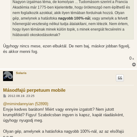
Nagyon izgalmas téma, de komolyan ... Tudomásom szerint a Francia
Akadémia már 1775-ben kijelentette, hogy örökmozgó nem építhető és
nem foglalkozik azokkal, akik ilyen témában fordulnak hozzá. Olyan
gép, amelynek a hatásfoka
nagyobb 100%-nál
, vagy amelyik a felvett
hőenergiát veszteség nélkul tudja átalakítani, nem létezik. Nem értem,
hogy ilyen témának minek külön topik, s minek energiát fecsérelni a
hiábavaló okoskodásoknak?
Úgyhogy nincs mese, ezen elbuktál. De nem baj, máskor jobban figyelj,
és akkor menni fog.
0
x
Solaris
Másodfajú perpetuum mobile
H
2012.08.19. 23:25
o
z
@mimindannyian (52899):
z
Enyje kedves barátom! Miért vagy ennyire izgatott? Nem jutott
á
s
krumpliföld? Figyu! Szabolcsban ingyen is kapsz, kapát ráadásként,
z
úgyhogy nyugodj meg.
ó
l
á
Olyan gép, amelynek a hatásfoka nagyobb 100%-nál, az az elsőfajú
s
p.p.m.