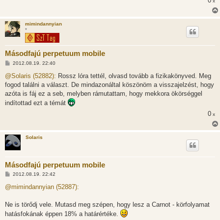
0
x
mimindannyian
*
Másodfajú perpetuum mobile
H
2012.08.19. 22:40
o
z
@Solaris (52882):
Rossz lóra tettél, olvasd tovább a fizikakönyved. Meg
z
fogod találni a választ. De mindazonáltal köszönöm a visszajelzést, hogy
á
s
azóta is fáj ez a seb, melyben rámutattam, hogy mekkora ökörséggel
z
indítottad ezt a témát
ó
l
0
x
á
s
Solaris
Másodfajú perpetuum mobile
H
2012.08.19. 22:42
o
z
@mimindannyian (52887):
z
á
s
Ne is törődj vele. Mutasd meg szépen, hogy lesz a Carnot - körfolyamat
z
hatásfokának éppen 18% a határértéke.
ó