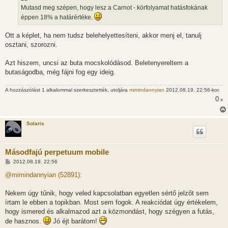
z
Mutasd meg szépen, hogy lesz a Carnot - körfolyamat hatásfokának
ó
l
éppen 18% a határértéke.
á
s
Ott a képlet, ha nem tudsz belehelyettesíteni, akkor menj el, tanulj
osztani, szorozni.
Azt hiszem, uncsi az buta mocskolódásod. Beletenyereltem a
butaságodba, még fájni fog egy ideig.
A hozzászólást 1 alkalommal szerkesztették, utoljára
mimindannyian
2012.08.19. 22:56-kor.
0
x
Solaris
Másodfajú perpetuum mobile
H
2012.08.19. 22:56
o
z
@mimindannyian (52891):
z
á
s
Nekem úgy tűnik, hogy veled kapcsolatban egyetlen sértő jelzőt sem
z
írtam le ebben a topikban. Most sem fogok. A reakciódat úgy értékelem,
ó
l
hogy ismered és alkalmazod azt a közmondást, hogy szégyen a futás,
á
de hasznos.
Jó éjt barátom!
s