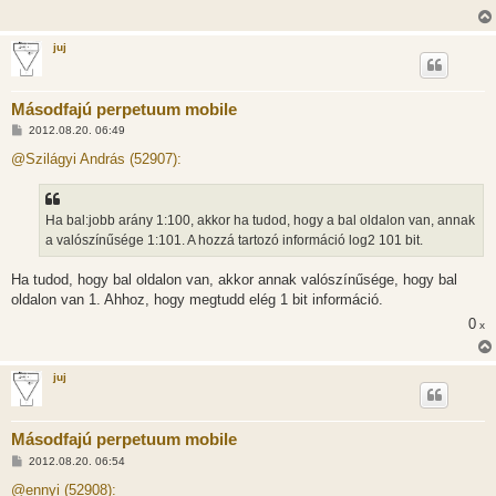
juj
Másodfajú perpetuum mobile
H
2012.08.20. 06:49
o
z
@Szilágyi András (52907):
z
á
s
z
Ha bal:jobb arány 1:100, akkor ha tudod, hogy a bal oldalon van, annak
ó
l
a valószínűsége 1:101. A hozzá tartozó információ log2 101 bit.
á
s
Ha tudod, hogy bal oldalon van, akkor annak valószínűsége, hogy bal
oldalon van 1. Ahhoz, hogy megtudd elég 1 bit információ.
0
x
juj
Másodfajú perpetuum mobile
H
2012.08.20. 06:54
o
z
@ennyi (52908):