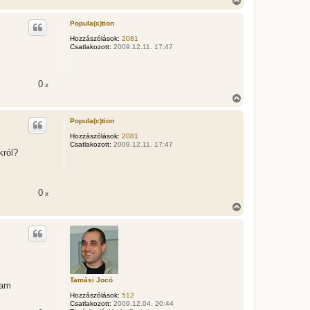
i
s
Popula(c)tion
s
z
Hozzászólások:
2081
Csatlakozott:
2009.12.11. 17:47
a
a
t
e
0
x
t
e
V
j
i
é
s
Popula(c)tion
r
s
e
z
Hozzászólások:
2081
Csatlakozott:
2009.12.11. 17:47
a
król?
a
t
e
t
0
x
e
j
V
é
i
r
s
e
s
z
a
a
t
Tamási Jocó
e
tam
t
Hozzászólások:
512
e
Csatlakozott:
2009.12.04. 20:44