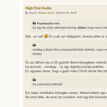
High End Audio
H
Szerző:
Tamási Jocó
»
2010.01.30. 20:45
o
z
z
Popula(c)tion írta:
á
s
Ez egy kis súlyú vékonyka korong,
biztos
, hogy nem a sú
z
ó
l
Nah.. ez tuti!
Én csak azt találgatom, honnan jöhet ez 
á
s
esetleg a (lézer) fény visszaverődésben (fekete), vagy a
kérdés,
Én azt állítom (és a CD gyártók illetve lényegében midenki
ha nyomott... mindegy... ez egy digitálicsszkájá práktiká...
Ez ugyanaz lenne, hogy a gyári video CD-ről nézett film jo
de a jelenség hallható!
Ezt teljes mértékben kétségbe vonom. Neked kellene egy 
Ne értsd félre, de most azt csinálod, mint egy-két fórum