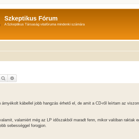
Szkeptikus Fórum
A Szkeptikus Társaság vitafóruma mindenki számára
Keresés
Részletes keresés
nyékolt kábellel jobb hangzás érhető el, de amit a CD-ről leírtam az viszon
alamit, valamiért még az LP időszakból maradt fenn, mikor valóban raktak e
sebb sebességgel forogjon.