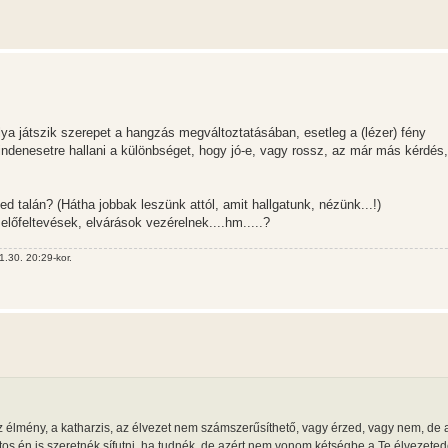
ya játszik szerepet a hangzás megváltoztatásában, esetleg a (lézer) fény
ndenesetre hallani a különbséget, hogy jó-e, vagy rossz, az már más kérdés,
d talán? (Hátha jobbak leszünk attól, amit hallgatunk, nézünk...!)
előfeltevések, elvárások vezérelnek....hm.....?
.30. 20:29-kor.
élmény, a katharzis, az élvezet nem számszerűsíthető, vagy érzed, vagy nem, de 
ztos én is szeretnék sífutni, ha tudnék, de azért nem vonom kétségbe a Te élvezeted