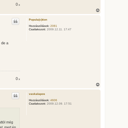
0
x
V
i
s
Popula(c)tion
s
z
Hozzászólások:
2081
Csatlakozott:
2009.12.11. 17:47
a
a
t
e
 de a
t
e
j
é
r
e
0
x
V
i
s
vaskalapos
s
z
Hozzászólások:
4606
Csatlakozott:
2009.12.09. 17:51
a
a
t
e
t
attól még
e
et, mert én