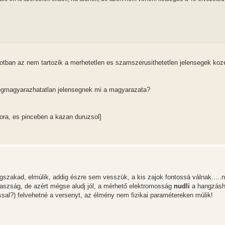
otban az nem tartozik a merhetetlen es szamszerusithetetlen jelensegek koz
megmagyarazhatatlan jelensegnek mi a magyarazata?
ora, es pinceben a kazan duruzsol]
egszakad, elmúlik, addig észre sem vesszük, a kis zajok fontossá válnak.....
 faszság, de azért mégse aludj jól, a mérhető elektromosság
nudli
a hangzásh
ssal?) felvehetné a versenyt, az élmény nem fizikai paramétereken múlik!