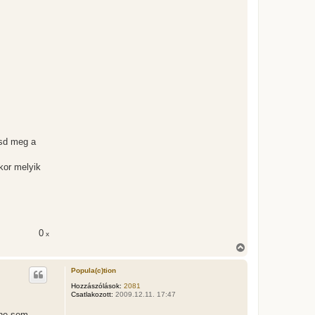
esd meg a
kor melyik
0
x
V
i
s
Popula(c)tion
s
z
Hozzászólások:
2081
Csatlakozott:
2009.12.11. 17:47
a
a
nne sem