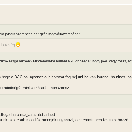
lya játszik szerepet a hangzás megváltoztatásában
a hüleség
 mikro- rezgésekben? Mindenesetre hallani a különbséget, hogy jó-e, vagy rossz, a
) hogy a DAC-ba ugyanaz a jelsorozat fog bejutni ha van korong, ha nincs, ha 
bb minőségű, mint a másolt... nonszensz...
elfogadható magyarázatot adnod.
társunk akik csak mondják mondják ugyanazt, de semmit nem tesznek hozzá.