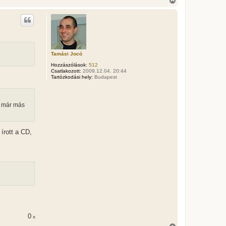
V
r
i
e
s
s
z
a
a
t
Tamási Jocó
e
t
Hozzászólások:
512
e
Csatlakozott:
2009.12.04. 20:44
Tartózkodási hely:
Budapest
j
é
r
e
z már más
írott a CD,
0
x
V