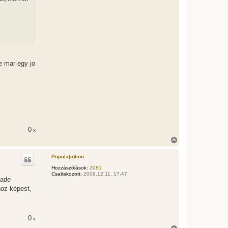
j
é
r
e
e mar egy jo
0
x
V
i
s
Popula(c)tion
s
z
Hozzászólások:
2081
Csatlakozott:
2009.12.11. 17:47
a
nade
a
oz képest,
t
e
t
e
j
0
x
é