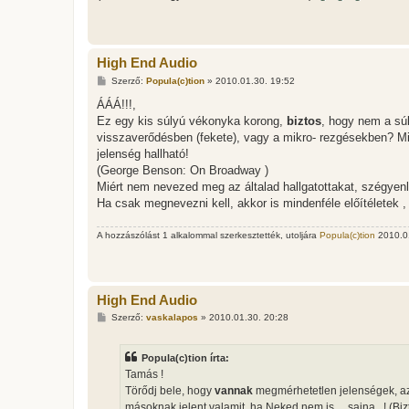
High End Audio
H
Szerző:
Popula(c)tion
»
2010.01.30. 19:52
o
z
ÁÁÁ!!!,
z
Ez egy kis súlyú vékonyka korong,
biztos
, hogy nem a súl
á
s
visszaverődésben (fekete), vagy a mikro- rezgésekben? Mi
z
jelenség hallható!
ó
l
(George Benson: On Broadway )
á
Miért nem nevezed meg az általad hallgatottakat, szégyenle
s
Ha csak megnevezni kell, akkor is mindenféle előítéletek , 
A hozzászólást 1 alkalommal szerkesztették, utoljára
Popula(c)tion
2010.01
High End Audio
H
Szerző:
vaskalapos
»
2010.01.30. 20:28
o
z
z
Popula(c)tion írta:
á
s
Tamás !
z
Törődj bele, hogy
vannak
megmérhetetlen jelenségek, az 
ó
l
másoknak jelent valamit, ha Neked nem is.....sajna...! (Bi