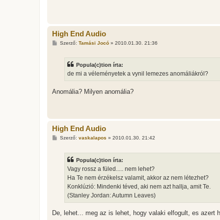
High End Audio
H
Szerző:
Tamási Jocó
»
2010.01.30. 21:36
o
z
z
Popula(c)tion írta:
á
s
de mi a véleményetek a vynil lemezes anomáliákról?
z
ó
l
Anomália? Milyen anomália?
á
s
High End Audio
H
Szerző:
vaskalapos
»
2010.01.30. 21:42
o
z
z
Popula(c)tion írta:
á
s
Vagy rossz a füled..... nem lehet?
z
Ha Te nem érzékelsz valamit, akkor az nem létezhet?
ó
l
Konklúzió: Mindenki téved, aki nem azt hallja, amit Te.
á
(Stanley Jordan: Autumn Leaves)
s
De, lehet... meg az is lehet, hogy valaki elfogult, es azert h