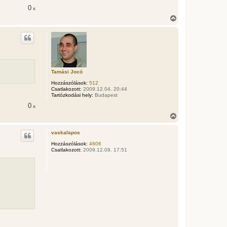
0
x
V
i
s
s
z
a
a
t
Tamási Jocó
e
t
Hozzászólások:
512
e
Csatlakozott:
2009.12.04. 20:44
Tartózkodási hely:
Budapest
j
é
0
x
r
V
e
i
s
vaskalapos
s
z
Hozzászólások:
4606
Csatlakozott:
2009.12.09. 17:51
a
a
t
e
t
e
j
é
r
e