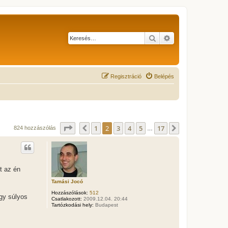
Keresés
Részletes keresés
Regisztráció
Belépés
Oldal:
2
/
17
1
2
3
4
5
17
Előző
Következő
824 hozzászólás
…
t az én
Tamási Jocó
Hozzászólások:
512
gy súlyos
Csatlakozott:
2009.12.04. 20:44
Tartózkodási hely:
Budapest