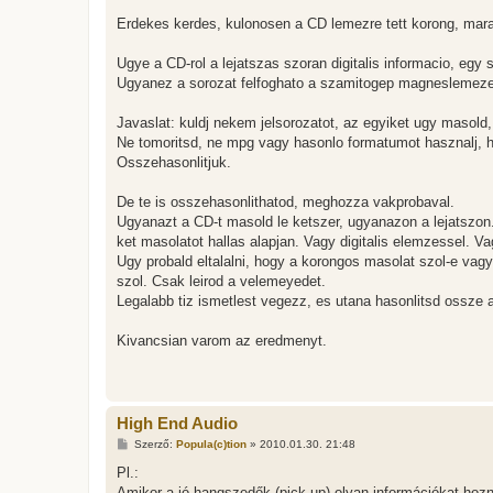
Erdekes kerdes, kulonosen a CD lemezre tett korong, mara
Ugye a CD-rol a lejatszas szoran digitalis informacio, egy
Ugyanez a sorozat felfoghato a szamitogep magneslemezen,
Javaslat: kuldj nekem jelsorozatot, az egyiket ugy masold
Ne tomoritsd, ne mpg vagy hasonlo formatumot hasznalj, 
Osszehasonlitjuk.
De te is osszehasonlithatod, meghozza vakprobaval.
Ugyanazt a CD-t masold le ketszer, ugyanazon a lejatszon
ket masolatot hallas alapjan. Vagy digitalis elemzessel. V
Ugy probald eltalalni, hogy a korongos masolat szol-e vagy
szol. Csak leirod a velemeyedet.
Legalabb tiz ismetlest vegezz, es utana hasonlitsd ossze 
Kivancsian varom az eredmenyt.
High End Audio
H
Szerző:
Popula(c)tion
»
2010.01.30. 21:48
o
z
Pl.:
z
Amikor a jó hangszedők (pick-up) olyan információkat hoz