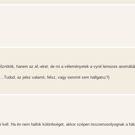
nötök, hanem az af,-eket, de mi a véleményetek a vynil lemezes anomáliá
...Tudod, az jelez valamit, félsz, vagy semmit sem hallgatsz?)
látni kell. Ha én nem hallok különbséget, akkor szépen összemosolyognak a há