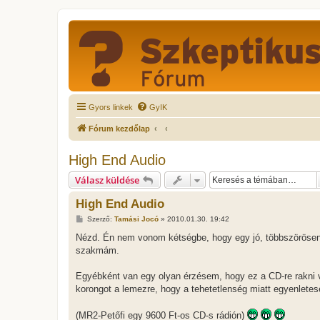
Gyors linkek
GyIK
Fórum kezdőlap
High End Audio
Válasz küldése
High End Audio
H
Szerző:
Tamási Jocó
»
2010.01.30. 19:42
o
z
Nézd. Én nem vonom kétségbe, hogy egy jó, többszörösen ár
z
szakmám.
á
s
z
Egyébként van egy olyan érzésem, hogy ez a CD-re rakni v
ó
l
korongot a lemezre, hogy a tehetetlenség miatt egyenlete
á
s
(MR2-Petőfi egy 9600 Ft-os CD-s rádión)