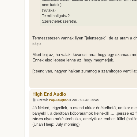
á
nem tudok.)
s
(Yutaka)
Te mit hallgatsz?
Szeretnélek szeretni.
Termeszetesen vannak ilyen "jelensegek", de az aram a dr
ideje.
Miert baj az, ha valaki kivancsi arra, hogy egy szamara 
Ennek elso lepese lenne az, hogy megmerjuk.
[csend van, nagyon halkan zummog a szamitogep ventillat
High End Audio
H
Szerző:
Popula(c)tion
»
2010.01.30. 20:45
o
z
Jó Neked, irigyellek, a csend akkor értékelhető, amikor m
z
banyek!!, a derótban kóboráramok kelnek!!!......persze ez
á
s
nincs
olyan méréstechnika, amelyik az emberi füllel (hallá
z
(Uriah Heep: July morning)
ó
l
á
s