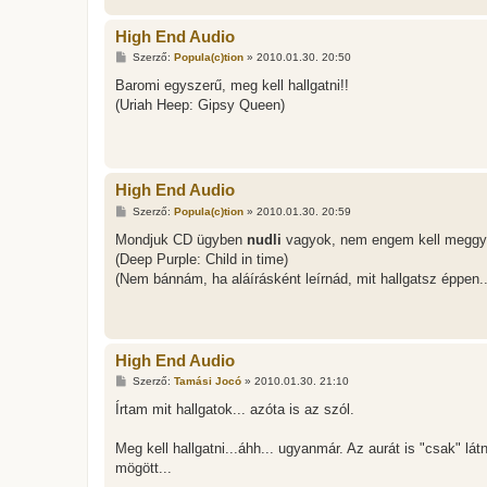
High End Audio
H
Szerző:
Popula(c)tion
»
2010.01.30. 20:50
o
z
Baromi egyszerű, meg kell hallgatni!!
z
(Uriah Heep: Gipsy Queen)
á
s
z
ó
l
á
High End Audio
s
H
Szerző:
Popula(c)tion
»
2010.01.30. 20:59
o
z
Mondjuk CD ügyben
nudli
vagyok, nem engem kell meggyőz
z
(Deep Purple: Child in time)
á
s
(Nem bánnám, ha aláírásként leírnád, mit hallgatsz éppen..
z
ó
l
á
s
High End Audio
H
Szerző:
Tamási Jocó
»
2010.01.30. 21:10
o
z
Írtam mit hallgatok... azóta is az szól.
z
á
s
Meg kell hallgatni...áhh... ugyanmár. Az aurát is "csak" 
z
mögött...
ó
l