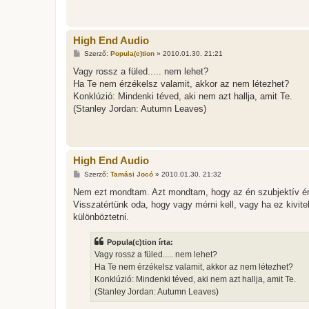
á
s
High End Audio
H
Szerző:
Popula(c)tion
»
2010.01.30. 21:21
o
z
Vagy rossz a füled..... nem lehet?
z
Ha Te nem érzékelsz valamit, akkor az nem létezhet?
á
s
Konklúzió: Mindenki téved, aki nem azt hallja, amit Te.
z
(Stanley Jordan: Autumn Leaves)
ó
l
á
s
High End Audio
H
Szerző:
Tamási Jocó
»
2010.01.30. 21:32
o
z
Nem ezt mondtam. Azt mondtam, hogy az én szubjektív érz
z
Visszatértünk oda, hogy vagy mérni kell, vagy ha ez kivitele
á
s
különböztetni.
z
ó
l
Popula(c)tion írta:
á
Vagy rossz a füled..... nem lehet?
s
Ha Te nem érzékelsz valamit, akkor az nem létezhet?
Konklúzió: Mindenki téved, aki nem azt hallja, amit Te.
(Stanley Jordan: Autumn Leaves)