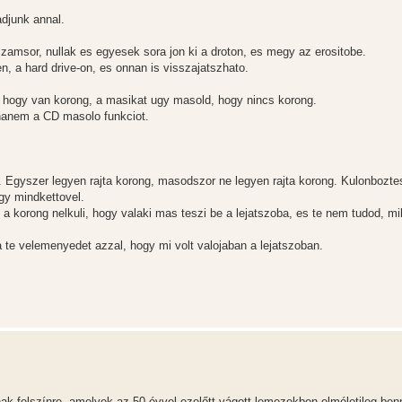
djunk annal.
 szamsor, nullak es egyesek sora jon ki a droton, es megy az erositobe.
 a hard drive-on, es onnan is visszajatszhato.
, hogy van korong, a masikat ugy masold, hogy nincs korong.
hanem a CD masolo funkciot.
. Egyszer legyen rajta korong, masodszor ne legyen rajta korong. Kulonbozt
agy mindkettovel.
 a korong nelkuli, hogy valaki mas teszi be a lejatszoba, es te nem tudod, mi
a te velemenyedet azzal, hogy mi volt valojaban a lejatszoban.
nak felszínre, amelyek az 50 évvel ezelőtt vágott lemezekben elméletileg be