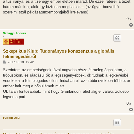
a tűz iránya, és a tizenegy ember életben marad. De ezzel rátereli a tüzet
három másikra, akik így biztosan meghalnak... (az ügyet bonyolító
szerelmi szál példázatunxempontjából irreleváns)
0
x
Szilágyi András
*
Szkeptikus Klub: Tudományos konszenzus a globális
felmelegedésről
H
2017.06.19. 19:42
o
z
Szerintem az emberiségnek jóval nagyobb része él meleg éghajlaton, a
z
trópusokon, és ráadásul ők a legszegényebbek, ők tudnak a legkevésbé
á
s
védekezni a felmelegedés ellen. Indiában pl. az utóbbi években több ezer
z
ember halt meg a hőhullámok miatt.
ó
l
Ők talán fontosabbak, mint hogy Grönlandon, ahol alig él valaki, zöldebb
á
legyen a part.
s
0
x
Fügedi Ubul