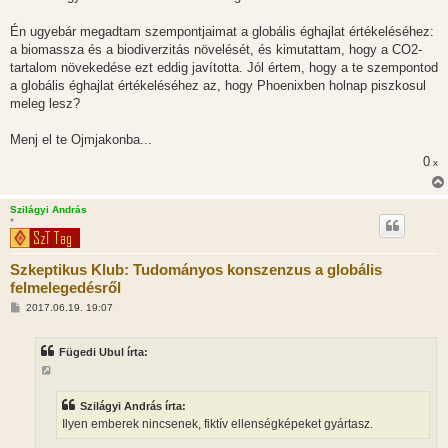
Én ugyebár megadtam szempontjaimat a globális éghajlat értékeléséhez:
a biomassza és a biodiverzitás növelését, és kimutattam, hogy a CO2-
tartalom növekedése ezt eddig javította. Jól értem, hogy a te szempontod
a globális éghajlat értékeléséhez az, hogy Phoenixben holnap piszkosul
meleg lesz?
Menj el te Ojmjakonba...
0
x
Szilágyi András
*
Szkeptikus Klub: Tudományos konszenzus a globális
felmelegedésről
H
2017.06.19. 19:07
o
z
z
Fügedi Ubul írta:
á
s
z
ó
l
Szilágyi András írta:
á
Ilyen emberek nincsenek, fiktív ellenségképeket gyártasz.
s