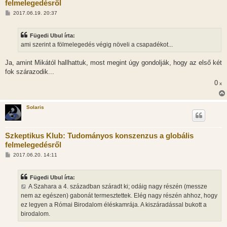
felmelegedésről
H
2017.06.19. 20:37
o
z
z
Fügedi Ubul írta:
á
s
ami szerint a fölmelegedés végig növeli a csapadékot...
z
ó
l
Ja, amint Mikától hallhattuk, most megint úgy gondolják, hogy az első két
á
fok szárazodik...
s
0
x
Solaris
Szkeptikus Klub: Tudományos konszenzus a globális
felmelegedésről
H
2017.06.20. 14:11
o
z
z
Fügedi Ubul írta:
á
s
A Szahara a 4. században száradt ki; odáig nagy részén (messze
z
nem az egészen) gabonát termesztettek. Elég nagy részén ahhoz, hogy
ó
l
ez legyen a Római Birodalom éléskamrája. A kiszáradással bukott a
á
birodalom.
s