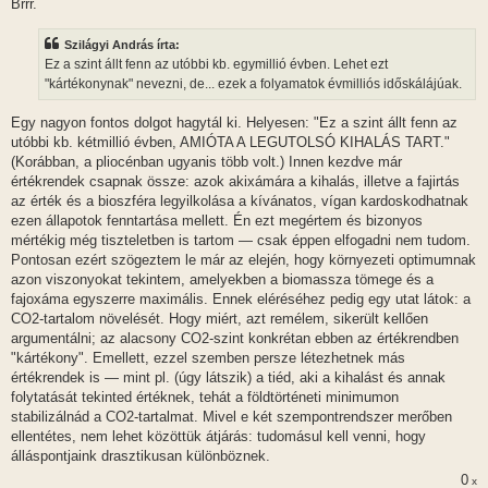
Brrr.
Szilágyi András írta:
Ez a szint állt fenn az utóbbi kb. egymillió évben. Lehet ezt
"kártékonynak" nevezni, de... ezek a folyamatok évmilliós időskálájúak.
Egy nagyon fontos dolgot hagytál ki. Helyesen: "Ez a szint állt fenn az
utóbbi kb. kétmillió évben, AMIÓTA A LEGUTOLSÓ KIHALÁS TART."
(Korábban, a pliocénban ugyanis több volt.) Innen kezdve már
értékrendek csapnak össze: azok akixámára a kihalás, illetve a fajirtás
az érték és a bioszféra legyilkolása a kívánatos, vígan kardoskodhatnak
ezen állapotok fenntartása mellett. Én ezt megértem és bizonyos
mértékig még tiszteletben is tartom — csak éppen elfogadni nem tudom.
Pontosan ezért szögeztem le már az elején, hogy környezeti optimumnak
azon viszonyokat tekintem, amelyekben a biomassza tömege és a
fajoxáma egyszerre maximális. Ennek eléréséhez pedig egy utat látok: a
CO2-tartalom növelését. Hogy miért, azt remélem, sikerült kellően
argumentálni; az alacsony CO2-szint konkrétan ebben az értékrendben
"kártékony". Emellett, ezzel szemben persze létezhetnek más
értékrendek is — mint pl. (úgy látszik) a tiéd, aki a kihalást és annak
folytatását tekinted értéknek, tehát a földtörténeti minimumon
stabilizálnád a CO2-tartalmat. Mivel e két szempontrendszer merőben
ellentétes, nem lehet közöttük átjárás: tudomásul kell venni, hogy
álláspontjaink drasztikusan különböznek.
0
x