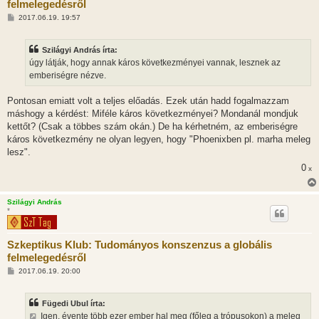
felmelegedésről
H
2017.06.19. 19:57
o
z
z
Szilágyi András írta:
á
s
úgy látják, hogy annak káros következményei vannak, lesznek az
z
emberiségre nézve.
ó
l
á
Pontosan emiatt volt a teljes előadás. Ezek után hadd fogalmazzam
s
máshogy a kérdést: Miféle káros következményei? Mondanál mondjuk
kettőt? (Csak a többes szám okán.) De ha kérhetném, az emberiségre
káros következmény ne olyan legyen, hogy "Phoenixben pl. marha meleg
lesz".
0
x
Szilágyi András
*
Szkeptikus Klub: Tudományos konszenzus a globális
felmelegedésről
H
2017.06.19. 20:00
o
z
z
Fügedi Ubul írta:
á
s
Igen, évente több ezer ember hal meg (főleg a trópusokon) a meleg