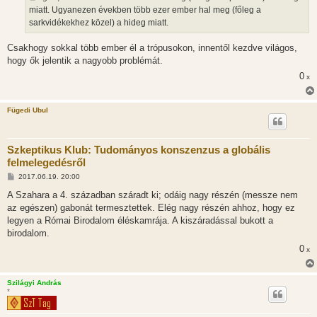
z
miatt. Ugyanezen években több ezer ember hal meg (főleg a
ó
l
sarkvidékekhez közel) a hideg miatt.
á
s
Csakhogy sokkal több ember él a trópusokon, innentől kezdve világos,
hogy ők jelentik a nagyobb problémát.
0
x
Fügedi Ubul
Szkeptikus Klub: Tudományos konszenzus a globális
felmelegedésről
H
2017.06.19. 20:00
o
z
A Szahara a 4. században száradt ki; odáig nagy részén (messze nem
z
az egészen) gabonát termesztettek. Elég nagy részén ahhoz, hogy ez
á
s
legyen a Római Birodalom éléskamrája. A kiszáradással bukott a
z
birodalom.
ó
l
0
x
á
s
Szilágyi András
*