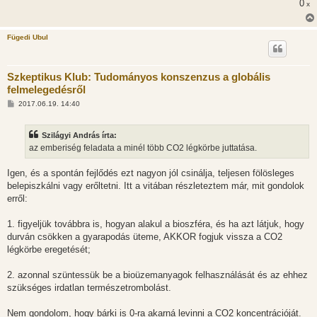
0
x
á
s
Fügedi Ubul
Szkeptikus Klub: Tudományos konszenzus a globális
felmelegedésről
H
2017.06.19. 14:40
o
z
z
Szilágyi András írta:
á
s
az emberiség feladata a minél több CO2 légkörbe juttatása.
z
ó
l
Igen, és a spontán fejlődés ezt nagyon jól csinálja, teljesen fölösleges
á
belepiszkálni vagy erőltetni. Itt a vitában részleteztem már, mit gondolok
s
erről:
1. figyeljük továbbra is, hogyan alakul a bioszféra, és ha azt látjuk, hogy
durván csökken a gyarapodás üteme, AKKOR fogjuk vissza a CO2
légkörbe eregetését;
2. azonnal szüntessük be a bioüzemanyagok felhasználását és az ehhez
szükséges irdatlan természetrombolást.
Nem gondolom, hogy bárki is 0-ra akarná levinni a CO2 koncentrációját.