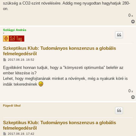
szükség a CO2-szint növelésére. Addig meg nyugodtan hagyhatjuk 280-
on.
0
x
Szilágyi András
*
Szkeptikus Klub: Tudományos konszenzus a globális
felmelegedésről
H
2017.06.19. 16:52
o
z
Egyébként honnan tudjuk, hogy a "környezeti optimumba" belefér az
z
ember létezése is?
á
s
Lehet, hogy megfojtanának minket a növények, még a nyakunk köré is
z
indák tekerednének
ó
l
0
x
á
s
Fügedi Ubul
Szkeptikus Klub: Tudományos konszenzus a globális
felmelegedésről
H
2017.06.19. 17:42