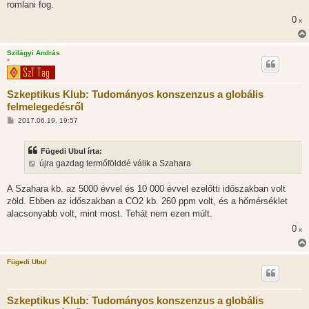
romlani fog.
0
x
Szilágyi András
*
Szkeptikus Klub: Tudományos konszenzus a globális
felmelegedésről
H
2017.06.19. 19:57
o
z
z
Fügedi Ubul írta:
á
s
újra gazdag termőfölddé válik a Szahara
z
ó
l
A Szahara kb. az 5000 évvel és 10 000 évvel ezelőtti időszakban volt
á
zöld. Ebben az időszakban a CO2 kb. 260 ppm volt, és a hőmérséklet
s
alacsonyabb volt, mint most. Tehát nem ezen múlt.
0
x
Fügedi Ubul
Szkeptikus Klub: Tudományos konszenzus a globális