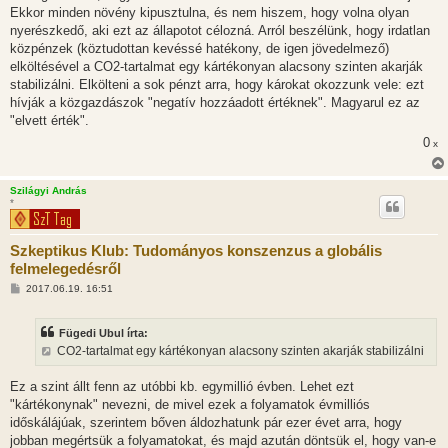
Ekkor minden növény kipusztulna, és nem hiszem, hogy volna olyan
nyerészkedő, aki ezt az állapotot célozná. Arról beszélünk, hogy irdatlan
közpénzek (köztudottan kevéssé hatékony, de igen jövedelmező)
elköltésével a CO2-tartalmat egy kártékonyan alacsony szinten akarják
stabilizálni. Elkölteni a sok pénzt arra, hogy károkat okozzunk vele: ezt
hívják a közgazdászok "negatív hozzáadott értéknek". Magyarul ez az
"elvett érték".
0
x
Szilágyi András
*
Szkeptikus Klub: Tudományos konszenzus a globális
felmelegedésről
H
2017.06.19. 16:51
o
z
z
Fügedi Ubul írta:
á
s
CO2-tartalmat egy kártékonyan alacsony szinten akarják stabilizálni
z
ó
l
Ez a szint állt fenn az utóbbi kb. egymillió évben. Lehet ezt
á
"kártékonynak" nevezni, de mivel ezek a folyamatok évmilliós
s
időskálájúak, szerintem bőven áldozhatunk pár ezer évet arra, hogy
jobban megértsük a folyamatokat, és majd azután döntsük el, hogy van-e