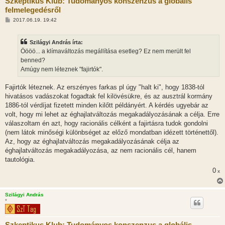
Szkeptikus Klub: Tudományos konszenzus a globális
felmelegedésről
H
2017.06.19. 19:42
o
z
z
Szilágyi András írta:
á
s
Öööö... a klímaváltozás megállítása esetleg? Ez nem merült fel
z
benned?
ó
l
Amúgy nem léteznek "fajirtók".
á
s
Fajirtók léteznek. Az erszényes farkas pl úgy "halt ki", hogy 1838-tól
hivatásos vadászokat fogadtak fel kilövésükre, és az ausztrál kormány
1886-tól vérdíjat fizetett minden kilőtt példányért. A kérdés ugyebár az
volt, hogy mi lehet az éghajlatváltozás megakadályozásának a célja. Erre
válaszoltam én azt, hogy racionális célként a fajirtásra tudok gondolni
(nem látok minőségi különbséget az előző mondatban idézett történettől).
Az, hogy az éghajlatváltozás megakadályozásának célja az
éghajlatváltozás megakadályozása, az nem racionális cél, hanem
tautológia.
0
x
Szilágyi András
*
Szkeptikus Klub: Tudományos konszenzus a globális