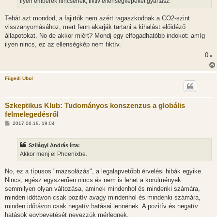
Ilyen emberek nincsenek, fiktív ellenségképeket gyártasz.
z
ó
l
Tehát azt mondod, a fajirtók nem azért ragaszkodnak a CO2-szint
á
visszanyomásához, mert fenn akarják tartani a kihalást előidéző
s
állapotokat. No de akkor miért? Mondj egy elfogadhatóbb indokot: amíg
ilyen nincs, ez az ellenségkép nem fiktív.
0
x
Fügedi Ubul
Szkeptikus Klub: Tudományos konszenzus a globális
felmelegedésről
H
2017.06.19. 19:04
o
z
z
Szilágyi András írta:
á
s
Akkor menj el Phoenixbe.
z
ó
l
No, ez a típusos "mazsolázás", a legalapvetőbb érvelési hibák egyike.
á
Nincs, egész egyszerűen nincs és nem is lehet a körülmények
s
semmilyen olyan változása, aminek mindenhol és mindenki számára,
minden időtávon csak pozitív avagy mindenhol és mindenki számára,
minden időtávon csak negatív hatásai lennének. A pozitív és negatív
hatások egybevetését nevezzük mérlegnek.