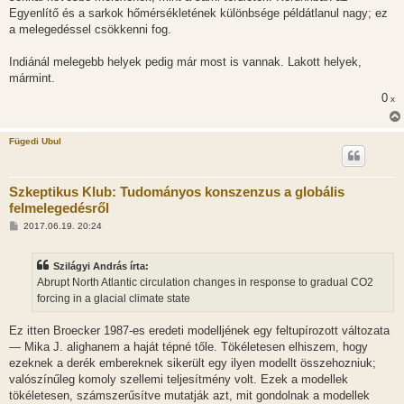
Egyenlítő és a sarkok hőmérsékletének különbsége példátlanul nagy; ez
a melegedéssel csökkenni fog.
Indiánál melegebb helyek pedig már most is vannak. Lakott helyek,
mármint.
0
x
Fügedi Ubul
Szkeptikus Klub: Tudományos konszenzus a globális
felmelegedésről
H
2017.06.19. 20:24
o
z
z
Szilágyi András írta:
á
s
Abrupt North Atlantic circulation changes in response to gradual CO2
z
forcing in a glacial climate state
ó
l
á
Ez itten Broecker 1987-es eredeti modelljének egy feltupírozott változata
s
— Mika J. alighanem a haját tépné tőle. Tökéletesen elhiszem, hogy
ezeknek a derék embereknek sikerült egy ilyen modellt összehozniuk;
valószínűleg komoly szellemi teljesítmény volt. Ezek a modellek
tökéletesen, számszerűsítve mutatják azt, mit gondolnak a modellek