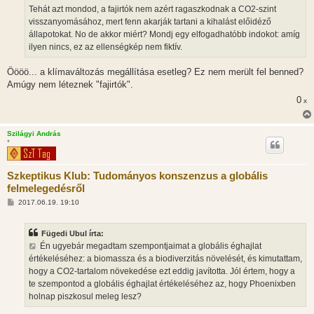
Tehát azt mondod, a fajirtók nem azért ragaszkodnak a CO2-szint
visszanyomásához, mert fenn akarják tartani a kihalást előidéző
állapotokat. No de akkor miért? Mondj egy elfogadhatóbb indokot: amíg
ilyen nincs, ez az ellenségkép nem fiktív.
Öööö... a klímaváltozás megállítása esetleg? Ez nem merült fel benned?
Amúgy nem léteznek "fajirtók".
0
x
Szilágyi András
*
Szkeptikus Klub: Tudományos konszenzus a globális
felmelegedésről
H
2017.06.19. 19:10
o
z
z
Fügedi Ubul írta:
á
s
Én ugyebár megadtam szempontjaimat a globális éghajlat
z
értékeléséhez: a biomassza és a biodiverzitás növelését, és kimutattam,
ó
l
hogy a CO2-tartalom növekedése ezt eddig javította. Jól értem, hogy a
á
te szempontod a globális éghajlat értékeléséhez az, hogy Phoenixben
s
holnap piszkosul meleg lesz?