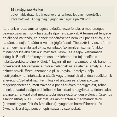
o
z
z
Szilágyi András írta:
á
s
bőven áldozhatunk pár ezer évet arra, hogy jobban megértsük a
z
folyamatokat... Addig meg nyugodtan hagyhatjuk 280-on.
ó
l
á
Itt jutunk el oda, ami az egész előadás vezérfonala: a mesterséges
s
beavatkozás az, hogy ha stabilizáljuk, erőszakkal. A természet lényege
az állandó változás, és ennek megértéséhez nem kell pár ezer év, elég
ha ránézel saját ábrádra a Vostok jégfúrással. Többször is visszatértem
arra, hogy ha stabilizáljuk az éghajlatot (akármilyen szinten), akkor
mindenhol kialakulnak a klimax társulások, és a fajok kétharmada
kidöglik. Ennél kártékonyabb csak az lehetne, ha fajspecifikus
haláltáborokba terelnénk őket. "Hagyni" itt nem a szintet lehet, hanem a
növekedést. Mi vagyunk a földi élővilágnak az az eleme, amely a CO2-
szintet növeli. Ezzel szemben a pl. a kagylók, amelyek héjai
lesüllyednek, a tintahalak, a cápák vagy a korallok állandóan csökkentik
a levegő CO2-tartalmát. Fenti logikád alapján ez a beavatkozás
megengedhetetlen, mert zavarja a pár ezer éves megfigyelést, tehát
ennek zavartalansága érdekében ki kell irtani a kagylókat, a tintahalakat,
a cápákat, a korallokat meg a többi mészvázú tengeri élőlényt. Csak így
állandósíthatjuk a CO2-szintet, és akkor aztán a megmaradt fajok
(zömmel egysejtűek és ízeltlábúak) nyugodtan hátradőlhetnek, és
élvezhetik a drága pénzen optimalizált viszonyokat.