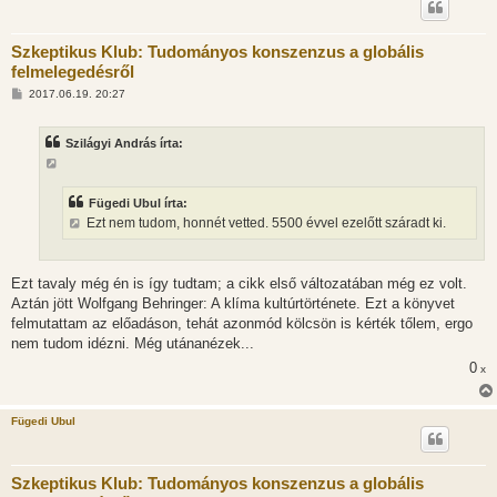
Szkeptikus Klub: Tudományos konszenzus a globális
felmelegedésről
H
2017.06.19. 20:27
o
z
z
Szilágyi András írta:
á
s
z
ó
l
Fügedi Ubul írta:
á
Ezt nem tudom, honnét vetted. 5500 évvel ezelőtt száradt ki.
s
Ezt tavaly még én is így tudtam; a cikk első változatában még ez volt.
Aztán jött Wolfgang Behringer: A klíma kultúrtörténete. Ezt a könyvet
felmutattam az előadáson, tehát azonmód kölcsön is kérték tőlem, ergo
nem tudom idézni. Még utánanézek...
0
x
Fügedi Ubul
Szkeptikus Klub: Tudományos konszenzus a globális