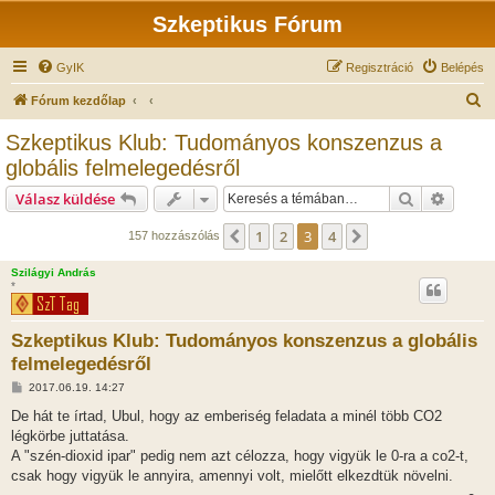
Szkeptikus Fórum
GyIK
Regisztráció
Belépés
K
Fórum kezdőlap
e
Szkeptikus Klub: Tudományos konszenzus a
r
globális felmelegedésről
e
Keresés
Részlet
Válasz küldése
s
é
1
2
3
4
Előző
Következő
157 hozzászólás
s
Szilágyi András
*
Szkeptikus Klub: Tudományos konszenzus a globális
felmelegedésről
H
2017.06.19. 14:27
o
z
De hát te írtad, Ubul, hogy az emberiség feladata a minél több CO2
z
légkörbe juttatása.
á
s
A "szén-dioxid ipar" pedig nem azt célozza, hogy vigyük le 0-ra a co2-t,
z
csak hogy vigyük le annyira, amennyi volt, mielőtt elkezdtük növelni.
ó
l