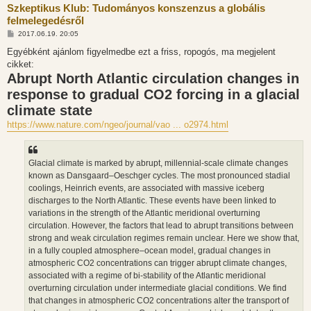
Szkeptikus Klub: Tudományos konszenzus a globális
felmelegedésről
H
2017.06.19. 20:05
o
z
Egyébként ajánlom figyelmedbe ezt a friss, ropogós, ma megjelent
z
cikket:
á
Abrupt North Atlantic circulation changes in
s
z
response to gradual CO2 forcing in a glacial
ó
l
climate state
á
s
https://www.nature.com/ngeo/journal/vao ... o2974.html
Glacial climate is marked by abrupt, millennial-scale climate changes
known as Dansgaard–Oeschger cycles. The most pronounced stadial
coolings, Heinrich events, are associated with massive iceberg
discharges to the North Atlantic. These events have been linked to
variations in the strength of the Atlantic meridional overturning
circulation. However, the factors that lead to abrupt transitions between
strong and weak circulation regimes remain unclear. Here we show that,
in a fully coupled atmosphere–ocean model, gradual changes in
atmospheric CO2 concentrations can trigger abrupt climate changes,
associated with a regime of bi-stability of the Atlantic meridional
overturning circulation under intermediate glacial conditions. We find
that changes in atmospheric CO2 concentrations alter the transport of