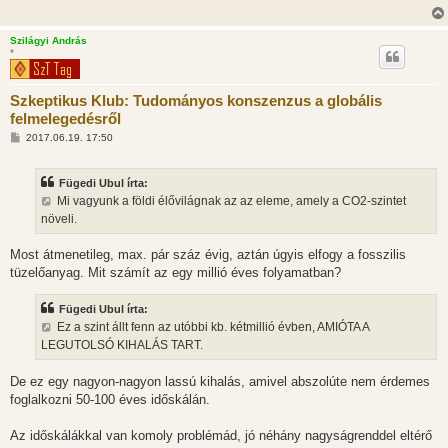
Szilágyi András
*
Szkeptikus Klub: Tudományos konszenzus a globális
felmelegedésről
H
2017.06.19. 17:50
o
z
z
Fügedi Ubul írta:
á
s
Mi vagyunk a földi élővilágnak az az eleme, amely a CO2-szintet
z
növeli.
ó
l
á
Most átmenetileg, max. pár száz évig, aztán úgyis elfogy a fosszilis
s
tüzelőanyag. Mit számít az egy millió éves folyamatban?
Fügedi Ubul írta:
Ez a szint állt fenn az utóbbi kb. kétmillió évben, AMIÓTA A
LEGUTOLSÓ KIHALÁS TART.
De ez egy nagyon-nagyon lassú kihalás, amivel abszolúte nem érdemes
foglalkozni 50-100 éves időskálán.
Az időskálákkal van komoly problémád, jó néhány nagyságrenddel eltérő