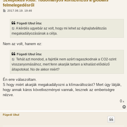
felmelegedésről
H
2017.06.19. 19:46
o
z
z
Fügedi Ubul írta:
á
s
A kérdés ugyebár az volt, hogy mi lehet az éghajlatváltozás
z
megakadályozásának a célja.
ó
l
á
Nem az volt, hanem ez:
s
Fügedi Ubul írta:
Tehát azt mondod, a fajirtók nem azért ragaszkodnak a CO2-szint
visszanyomásához, mert fenn akarják tartani a kihalást előidéző
állapotokat. No de akkor miért?
Én erre válaszoltam.
S hogy miért akarják megakadályozni a klímaváltozást? Mert úgy látják,
hogy annak káros következményei vannak, lesznek az emberiségre
nézve.
0
x
Fügedi Ubul