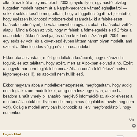
alkotói ezekről a folyamatokról. 2003-ig nyolc ilyen, egymástól elvileg
független modellt néztem át a Kárpát-medence várható éghajlatáról —
sokkal-sokkal később megtudtam, hogy a függetlenség itt azt jelentette,
hogy egészen különböző módszerekkel számolták ki a feltételezett
hatások eredményeit, de valamennyiben ugyanazokat a hatásokat vették
alapul. Mind a 8-ban az volt, hogy mifelénk a fölmelegedés első 2 foka a
csapadék csökkenésével jár, és utána kezd nőni. Aztán jött 2004, ami
egy esős év volt, és a következő évben láttam három olyan modellt, ami
szerint a fölmelegedés végig növeli a csapadékot.
Ekkor utánaolvastam, miért gondolták a korábbiak, hogy szárazodni
fogunk, és azt találtam, hogy azért, mert az Alpokban elolvad a hó. Ezért
a hegyek már nem fogják lehűteni az Atlanti-óceán felől érkező nedves
légtömegeket (!!!), és azokból nem hullik eső.
Ekkor hagytam abba a modellexemezgetését. megfogadtam, hogy addig
nem foglalkozom modellekkel, amíg nem lesz egy olyan, amibe ha
beadom a múlt vmely pillanatáról meglévő információkat, akkor elvezet a
mostani állapotokhoz. Ilyen modell még nincs (legalábbis tavaly még nem
volt). Odáig a modell annyiban különbözik az "elvi megfontolástól", hogy
numerikus.
0
x
Fügedi Ubul