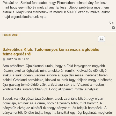
Például az. Sokkal fontosabb, hogy Phoenixben holnap hány fok lesz,
mint hogy egymillió év múlva hány faj lesz. Utóbbi probléma most nem
aktuális. Majd visszatérhetünk rá mondjuk 50-100 ezer év múlva, akkor
majd elgondolkodhatunk rajta.
0
x
Fügedi Ubul
Szkeptikus Klub: Tudományos konszenzus a globális
felmelegedésről
H
2017.06.19. 19:30
o
z
Arra próbáltam Ojmjakonnal utalni, hogy a Föld lényegesen nagyobb
z
részén javul az éghajlat, mint amekkorán romlik. Kiolvad és élőhellyé
á
s
alakul a sarki óceán, vegyes erdővé a tajga déli része, nevéhez híven
z
zöldell Grönland partvidéke, kiolvad az örök fagy, följebb megy a hóhatár,
ó
l
újra gazdag termőfölddé válik a Szahara stb. stb. Viszont a mostani
á
kontinentális sivatagokban (pl. Góbi) alighanem romlik a helyzet.
s
Tudod, van Galgóczi Erzsébetnek a sok zseniális között egy olyan
novellája, aminek az a címe, hogy "Tizenegy több, mint három". A
bányatűz elvág az aknától tizenegy bányászt, és feléjük harapózik. A
bányamentők főnöke tudja, hogy ha kinyittat egy régi légaknát, megfordul