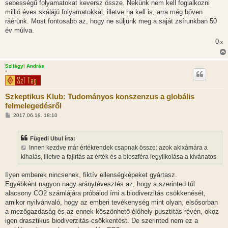
sebességű folyamatokat keversz össze. Nekünk nem kell foglalkozni
millió éves skálájú folyamatokkal, illetve ha kell is, arra még bőven
ráérünk. Most fontosabb az, hogy ne süljünk meg a saját zsírunkban 50
év múlva.
0
x
Szilágyi András
*
Szkeptikus Klub: Tudományos konszenzus a globális
felmelegedésről
H
2017.06.19. 18:10
o
z
z
Fügedi Ubul írta:
á
s
Innen kezdve már értékrendek csapnak össze: azok akixámára a
z
kihalás, illetve a fajirtás az érték és a bioszféra legyilkolása a kívánatos
ó
l
á
Ilyen emberek nincsenek, fiktív ellenségképeket gyártasz.
s
Egyébként nagyon nagy aránytévesztés az, hogy a szerinted túl
alacsony CO2 számlájára próbálod írni a biodiverzitás csökkenését,
amikor nyilvánvaló, hogy az emberi tevékenység mint olyan, elsősorban
a mezőgazdaság és az ennek köszönhető élőhely-pusztítás révén, okoz
igen drasztikus biodiverzitás-csökkentést. De szerinted nem ez a