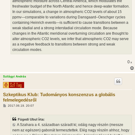
atmospheric moisture across Central America, which modulates the
freshwater budget of the North Atlantic and hence deep-water formation.
In our simulations, a change in atmospheric CO2 levels of about 15
ppmv—comparable to variations during Dansgaard–Oeschger cycles
containing Heinrich events—is sufficient to cause transitions between a
weak stadial and a strong interstadial circulation mode. Because
changes in the Atlantic meridional overturning circulation are thought to
alter atmospheric CO2 levels, we infer that atmospheric CO2 may serve
as a negative feedback to transitions between strong and weak
circulation modes.
0
x
Szilágyi András
*
Szkeptikus Klub: Tudományos konszenzus a globális
felmelegedésről
H
2017.06.19. 20:07
o
z
z
Fügedi Ubul írta:
á
s
A Szahara a 4. században száradt ki; odáig nagy részén (messze
z
nem az egészen) gabonát termesztettek. Elég nagy részén ahhoz, hogy
ó
l