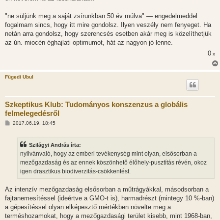
"ne süljünk meg a saját zsírunkban 50 év múlva" — engedelmeddel
fogalmam sincs, hogy itt mire gondolsz. Ilyen veszély nem fenyeget. Ha
netán arra gondolsz, hogy szerencsés esetben akár meg is közelíthetjük
az ún. miocén éghajlati optimumot, hát az nagyon jó lenne.
0
x
Fügedi Ubul
Szkeptikus Klub: Tudományos konszenzus a globális
felmelegedésről
H
2017.06.19. 18:45
o
z
z
Szilágyi András írta:
á
s
nyilvánvaló, hogy az emberi tevékenység mint olyan, elsősorban a
z
mezőgazdaság és az ennek köszönhető élőhely-pusztítás révén, okoz
ó
l
igen drasztikus biodiverzitás-csökkentést.
á
s
Az intenzív mezőgazdaság elsősorban a műtrágyákkal, másodsorban a
fajtanemesítéssel (ideértve a GMO-t is), harmadrészt (mintegy 10 %-ban)
a gépesítéssel olyan elképesztő mértékben növelte meg a
terméshozamokat, hogy a mezőgazdasági terület kisebb, mint 1968-ban,