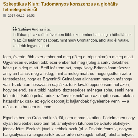
Szkeptikus Klub: Tudományos konszenzus a globális
felmelegedésről
H
2017.06.19. 19:53
o
z
z
Szilágyi András írta:
á
s
Indiában pl. az utóbbi években több ezer ember halt meg a hőhullámok
z
miatt. Ők talán fontosabbak, mint hogy Grönlandon, ahol alig él valaki,
ó
l
zöldebb legyen a part.
á
s
Igen, évente több ezer ember hal meg (főleg a trópusokon) a meleg miatt.
Ugyanezen években több ezer ember hal meg (főleg a sarkvidékekhez
közel) a hideg miatt. Erről idéztem azt, hogy Nagy-Britanniában tízszer
annyian halnak meg a hideg, mint a meleg miatt és megengedtem azt a
feltételezést, hogy ez Egyenlítői Guineában alighanem nagyon máshogy
van. Ezek után hosszasan sajnálkoztunk kiváló opponensemmel azon,
hogy se erről, se a többi hatásról tisztességes mérleget soha, senki nem
készített. Kitűnő példát adsz az "érvelőknek" arra az alaptípusára, akik a
hatásoknak csak az egyik csoportját hajlandóak figyelembe venni — a
másik mintha nem is lenne.
Egyebekben ha Grönland kizöldül, nem marad lakatlan. Förtelmesen nagy
olyan területeket soroltam fel, amelyeken kitűnően belakható élőhelyek
jönnek létre. Ezeknél jóval kisebbek azok (pl. a Dekkán-fennsík, nagyon
hangsúlyosan a tengerpartok és az ártéri síkságok nélkül), ahol a helyzet