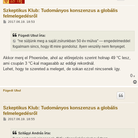
Szkeptikus Klub: Tudományos konszenzus a globális
felmelegedésről
H
2017.06.19. 18:53
o
z
z
Fügedi Ubul írta:
á
s
"ne süljünk meg a saját zsírunkban 50 év múlva" — engedelmeddel
z
fogalmam sincs, hogy itt mire gondolsz. Ilyen veszély nem fenyeget.
ó
l
á
Akkor menj el Phoenixbe, ahol az előrejelzés szerint holnap 49 °C lesz,
s
ami csupán 3 °C-kal magasabb az eddigi rekordnál.
Lehet, hogy te szereted a meleget, de sokan ezzel nincsenek így.
0
x
Fügedi Ubul
Szkeptikus Klub: Tudományos konszenzus a globális
felmelegedésről
H
2017.06.19. 18:55
o
z
z
Szilágyi András írta:
á
s