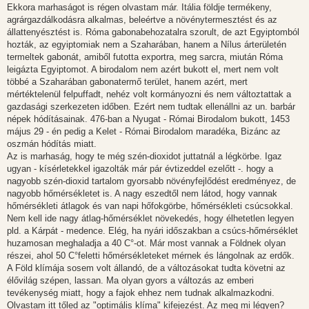
Ekkora marhaságot is régen olvastam már. Itália földje termékeny,
agrárgazdálkodásra alkalmas, beleértve a növénytermesztést és az
állattenyésztést is. Róma gabonabehozatalra szorult, de azt Egyiptomból
hozták, az egyiptomiak nem a Szaharában, hanem a Nílus árterületén
termeltek gabonát, amiből futotta exportra, meg sarcra, miután Róma
leigázta Egyiptomot. A birodalom nem azért bukott el, mert nem volt
többé a Szaharában gabonatermő terület, hanem azért, mert
mértéktelenül felpuffadt, nehéz volt kormányozni és nem változtattak a
gazdasági szerkezeten időben. Ezért nem tudtak ellenállni az un. barbár
népek hódításainak. 476-ban a Nyugat - Római Birodalom bukott, 1453
május 29 - én pedig a Kelet - Római Birodalom maradéka, Bizánc az
oszmán hódítás miatt.
Az is marhaság, hogy te még szén-dioxidot juttatnál a légkörbe. Igaz
ugyan - kísérletekkel igazolták már pár évtizeddel ezelőtt -. hogy a
nagyobb szén-dioxid tartalom gyorsabb növényfejlődést eredményez, de
nagyobb hőmérsékletet is. A nagy eszedtől nem látod, hogy vannak
hőmérsékleti átlagok és van napi hőfokgörbe, hőmérsékleti csúcsokkal.
Nem kell ide nagy átlag-hőmérséklet növekedés, hogy élhetetlen legyen
pld. a Kárpát - medence. Elég, ha nyári időszakban a csúcs-hőmérséklet
huzamosan meghaladja a 40 C°-ot. Már most vannak a Földnek olyan
részei, ahol 50 C°feletti hőmérsékleteket mérnek és lángolnak az erdők.
A Föld klímája sosem volt állandó, de a változásokat tudta követni az
élővilág szépen, lassan. Ma olyan gyors a változás az emberi
tevékenység miatt, hogy a fajok ehhez nem tudnak alkalmazkodni.
Olvastam itt tőled az "optimális klíma" kifejezést. Az meg mi légyen?