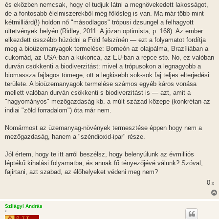
és eközben nemcsak, hogy el tudjuk látni a megnövekedett lakosságot,
de a fontosabb élelmiszerekből még fölösleg is van. Ma már több mint
kétmilliárd(!) holdon nő "másodlagos" trópusi dzsungel a felhagyott
ültetvények helyén (Ridley, 2011: A józan optimista, p. 168). Az ember
elkezdett összébb húzódni a Föld felszínén — ezt a folyamatot fordítja
meg a bioüzemanyagok termelése: Borneón az olajpálma, Brazíliában a
cukornád, az USA-ban a kukorica, az EU-ban a repce stb. No, ez valóban
durván csökkenti a biodiverzitást: mivel a trópusokon a legnagyobb a
biomassza fajlagos tömege, ott a legkisebb sok-sok faj teljes elterjedési
területe. A bioüzemanyagok termelése számos egyéb káros vonása
mellett valóban durván csökkenti s biodiverzitást is — azt, amit a
"hagyományos" mezőgazdaság kb. a múlt század közepe (konkrétan az
indiai "zöld forradalom") óta már nem.
Nomármost az üzemanyag-növények termesztése éppen hogy nem a
mezőgazdaság, hanem a "széndioxid-ipar" része.
Jól értem, hogy te itt arról beszélsz, hogy belenyúlunk az évmilliós
léptékű kihalási folyamatba, és annak fő tényezőjévé válunk? Szóval,
fajirtani, azt szabad, az élőhelyeket védeni meg nem?
0
x
Szilágyi András
*