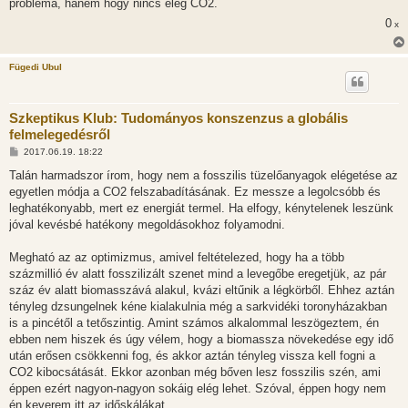
probléma, hanem hogy nincs elég CO2.
0
x
Fügedi Ubul
Szkeptikus Klub: Tudományos konszenzus a globális
felmelegedésről
H
2017.06.19. 18:22
o
z
Talán harmadszor írom, hogy nem a fosszilis tüzelőanyagok elégetése az
z
egyetlen módja a CO2 felszabadításának. Ez messze a legolcsóbb és
á
s
leghatékonyabb, mert ez energiát termel. Ha elfogy, kénytelenek leszünk
z
jóval kevésbé hatékony megoldásokhoz folyamodni.
ó
l
á
Megható az az optimizmus, amivel feltételezed, hogy ha a több
s
százmillió év alatt fosszilizált szenet mind a levegőbe eregetjük, az pár
száz év alatt biomasszává alakul, kvázi eltűnik a légkörből. Ehhez aztán
tényleg dzsungelnek kéne kialakulnia még a sarkvidéki toronyházakban
is a pincétől a tetőszintig. Amint számos alkalommal leszögeztem, én
ebben nem hiszek és úgy vélem, hogy a biomassza növekedése egy idő
után erősen csökkenni fog, és akkor aztán tényleg vissza kell fogni a
CO2 kibocsátását. Ekkor azonban még bőven lesz fosszilis szén, ami
éppen ezért nagyon-nagyon sokáig elég lehet. Szóval, éppen hogy nem
én keverem itt az időskálákat...