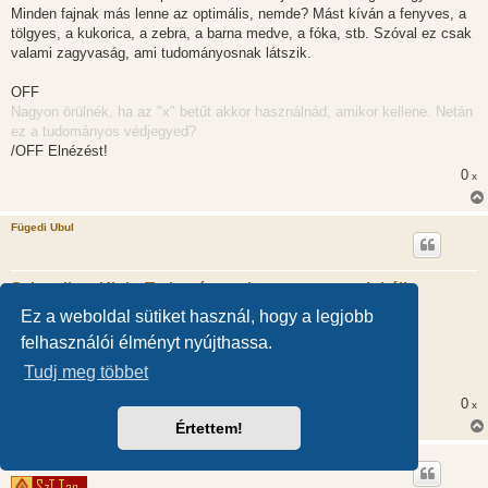
Minden fajnak más lenne az optimális, nemde? Mást kíván a fenyves, a
tölgyes, a kukorica, a zebra, a barna medve, a fóka, stb. Szóval ez csak
valami zagyvaság, ami tudományosnak látszik.
OFF
Nagyon örülnék, ha az "x" betűt akkor használnád, amikor kellene. Netán
ez a tudományos védjegyed?
/OFF Elnézést!
0
x
Fügedi Ubul
Szkeptikus Klub: Tudományos konszenzus a globális
felmelegedésről
Ez a weboldal sütiket használ, hogy a legjobb
H
2017.06.20. 14:18
felhasználói élményt nyújthassa.
o
z
Nem tudom... megnézted te az előadást meg a diákat?
z
Tudj meg többet
á
s
0
x
z
ó
Értettem!
l
á
Szilágyi András
s
*