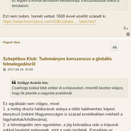
ez legyen a Római Birodalom éléskamrája. A kiszáradással bukott a
á
birodalom.
s
Ezt nem tudom, honnét vetted. 5500 évvel ezelőtt száradt ki.
https://www.livescience.com/4180-sahara ... lated.html
0
x
Fügedi Ubul
Szkeptikus Klub: Tudományos konszenzus a globális
felmelegedésről
H
2017.06.19. 20:08
o
z
z
Szilágyi András írta:
á
s
Csakhogy sokkal több ember él a trópusokon, innentől kezdve világos,
z
hogy ők jelentik a nagyobb problémát.
ó
l
á
Ez egyáltalán nem világos, mivel:
s
1. a meleg okozta halálozások aránya a többi halálnemhez képest
elenyésző (miként Magyarországon is század ezrelékekben mérhető a
fagyhalottak/kihűltexáma);
2. a felmelegedés nem egyenletes: a jég kiolvadása után a trópusok
sokkal kevésbé melexenek, mint a sarki területek. Korunkban az