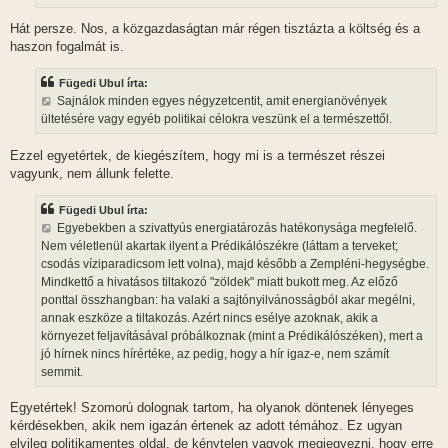
á
s
Hát persze. Nos, a közgazdaságtan már régen tisztázta a költség és a
haszon fogalmát is.
Fügedi Ubul írta:
Sajnálok minden egyes négyzetcentit, amit energianövények
ültetésére vagy egyéb politikai célokra veszünk el a természettől.
Ezzel egyetértek, de kiegészítem, hogy mi is a természet részei
vagyunk, nem állunk felette.
Fügedi Ubul írta:
Egyebekben a szivattyús energiatározás hatékonysága megfelelő.
Nem véletlenül akartak ilyent a Prédikálószékre (láttam a terveket;
csodás víziparadicsom lett volna), majd később a Zempléni-hegységbe.
Mindkettő a hivatásos tiltakozó "zöldek" miatt bukott meg. Az előző
ponttal összhangban: ha valaki a sajtónyilvánosságból akar megélni,
annak eszköze a tiltakozás. Azért nincs esélye azoknak, akik a
környezet feljavításával próbálkoznak (mint a Prédikálószéken), mert a
jó hírnek nincs hírértéke, az pedig, hogy a hír igaz-e, nem számít
semmit.
Egyetértek! Szomorú dolognak tartom, ha olyanok döntenek lényeges
kérdésekben, akik nem igazán értenek az adott témához. Ez ugyan
elvileg politikamentes oldal, de kénytelen vagyok megjegyezni, hogy erre