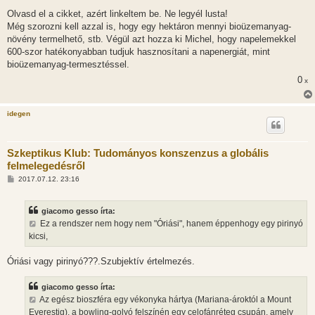
á
Olvasd el a cikket, azért linkeltem be. Ne legyél lusta!
s
Még szorozni kell azzal is, hogy egy hektáron mennyi bioüzemanyag-
növény termelhető, stb. Végül azt hozza ki Michel, hogy napelemekkel
600-szor hatékonyabban tudjuk hasznosítani a napenergiát, mint
bioüzemanyag-termesztéssel.
0
x
idegen
Szkeptikus Klub: Tudományos konszenzus a globális
felmelegedésről
H
2017.07.12. 23:16
o
z
z
giacomo gesso írta:
á
s
Ez a rendszer nem hogy nem "Óriási", hanem éppenhogy egy pirinyó
z
kicsi,
ó
l
á
Óriási vagy pirinyó???.Szubjektív értelmezés.
s
giacomo gesso írta:
Az egész bioszféra egy vékonyka hártya (Mariana-ároktól a Mount
Everestig), a bowling-golyó felszínén egy celofánréteg csupán, amely