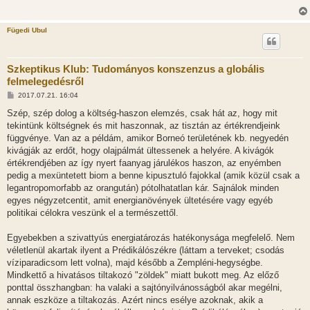
Fügedi Ubul
Szkeptikus Klub: Tudományos konszenzus a globális
felmelegedésről
H
2017.07.21. 16:04
o
z
Szép, szép dolog a költség-haszon elemzés, csak hát az, hogy mit
z
tekintünk költségnek és mit haszonnak, az tisztán az értékrendjeink
á
s
függvénye. Van az a példám, amikor Borneó területének kb. negyedén
z
kivágják az erdőt, hogy olajpálmát ültessenek a helyére. A kivágók
ó
l
értékrendjében az így nyert faanyag járulékos haszon, az enyémben
á
pedig a mexüntetett biom a benne kipusztuló fajokkal (amik közül csak a
s
legantropomorfabb az orangután) pótolhatatlan kár. Sajnálok minden
egyes négyzetcentit, amit energianövények ültetésére vagy egyéb
politikai célokra veszünk el a természettől.
Egyebekben a szivattyús energiatározás hatékonysága megfelelő. Nem
véletlenül akartak ilyent a Prédikálószékre (láttam a terveket; csodás
víziparadicsom lett volna), majd később a Zempléni-hegységbe.
Mindkettő a hivatásos tiltakozó "zöldek" miatt bukott meg. Az előző
ponttal összhangban: ha valaki a sajtónyilvánosságból akar megélni,
annak eszköze a tiltakozás. Azért nincs esélye azoknak, akik a