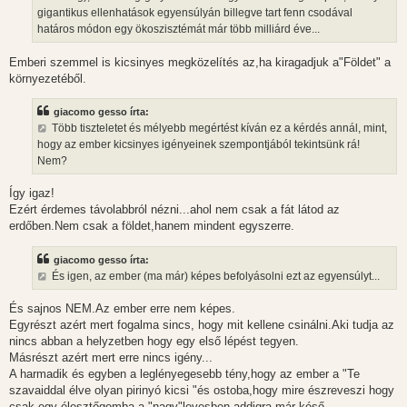
gigantikus ellenhatások egyensúlyán billegve tart fenn csodával
határos módon egy ökoszisztémát már több milliárd éve...
Emberi szemmel is kicsinyes megközelítés az,ha kiragadjuk a"Földet" a
környezetéből.
giacomo gesso írta:
Több tiszteletet és mélyebb megértést kíván ez a kérdés annál, mint,
hogy az ember kicsinyes igényeinek szempontjából tekintsünk rá!
Nem?
Így igaz!
Ezért érdemes távolabbról nézni...ahol nem csak a fát látod az
erdőben.Nem csak a földet,hanem mindent egyszerre.
giacomo gesso írta:
És igen, az ember (ma már) képes befolyásolni ezt az egyensúlyt...
És sajnos NEM.Az ember erre nem képes.
Egyrészt azért mert fogalma sincs, hogy mit kellene csinálni.Aki tudja az
nincs abban a helyzetben hogy egy első lépést tegyen.
Másrészt azért mert erre nincs igény...
A harmadik és egyben a leglényegesebb tény,hogy az ember a "Te
szavaiddal élve olyan pirinyó kicsi "és ostoba,hogy mire észreveszi hogy
csak egy élesztőgomba a "nagy"levesben addigra már késő.