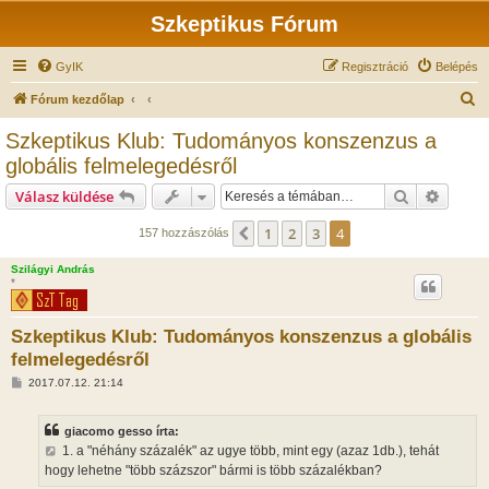
Szkeptikus Fórum
GyIK
Regisztráció
Belépés
K
Fórum kezdőlap
e
Szkeptikus Klub: Tudományos konszenzus a
r
globális felmelegedésről
e
Keresés
Részlet
Válasz küldése
s
é
1
2
3
4
Előző
157 hozzászólás
s
Szilágyi András
*
Szkeptikus Klub: Tudományos konszenzus a globális
felmelegedésről
H
2017.07.12. 21:14
o
z
z
giacomo gesso írta:
á
s
1. a "néhány százalék" az ugye több, mint egy (azaz 1db.), tehát
z
hogy lehetne "több százszor" bármi is több százalékban?
ó
l