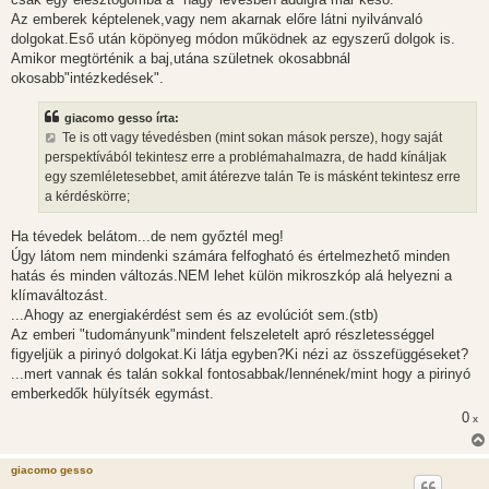
Az emberek képtelenek,vagy nem akarnak előre látni nyilvánvaló
dolgokat.Eső után köpönyeg módon működnek az egyszerű dolgok is.
Amikor megtörténik a baj,utána születnek okosabbnál
okosabb"intézkedések".
giacomo gesso írta:
Te is ott vagy tévedésben (mint sokan mások persze), hogy saját
perspektívából tekintesz erre a problémahalmazra, de hadd kínáljak
egy szemléletesebbet, amit átérezve talán Te is másként tekintesz erre
a kérdéskörre;
Ha tévedek belátom...de nem győztél meg!
Úgy látom nem mindenki számára felfogható és értelmezhető minden
hatás és minden változás.NEM lehet külön mikroszkóp alá helyezni a
klímaváltozást.
...Ahogy az energiakérdést sem és az evolúciót sem.(stb)
Az emberi "tudományunk"mindent felszeletelt apró részletességgel
figyeljük a pirinyó dolgokat.Ki látja egyben?Ki nézi az összefüggéseket?
...mert vannak és talán sokkal fontosabbak/lennének/mint hogy a pirinyó
emberkedők hülyítsék egymást.
0
x
giacomo gesso