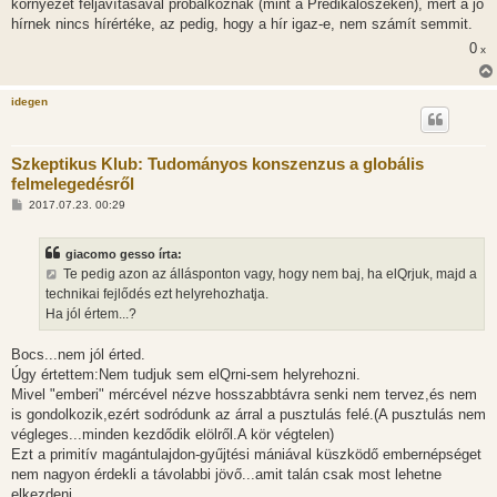
környezet feljavításával próbálkoznak (mint a Prédikálószéken), mert a jó
hírnek nincs hírértéke, az pedig, hogy a hír igaz-e, nem számít semmit.
0
x
idegen
Szkeptikus Klub: Tudományos konszenzus a globális
felmelegedésről
H
2017.07.23. 00:29
o
z
z
giacomo gesso írta:
á
s
Te pedig azon az állásponton vagy, hogy nem baj, ha elQrjuk, majd a
z
technikai fejlődés ezt helyrehozhatja.
ó
l
Ha jól értem...?
á
s
Bocs...nem jól érted.
Úgy értettem:Nem tudjuk sem elQrni-sem helyrehozni.
Mivel "emberi" mércével nézve hosszabbtávra senki nem tervez,és nem
is gondolkozik,ezért sodródunk az árral a pusztulás felé.(A pusztulás nem
végleges...minden kezdődik elölről.A kör végtelen)
Ezt a primitív magántulajdon-gyűjtési mániával küszködő embernépséget
nem nagyon érdekli a távolabbi jövő...amit talán csak most lehetne
elkezdeni.