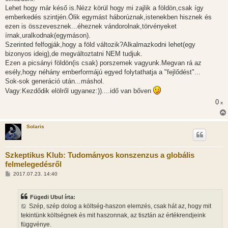
Lehet hogy már késő is.Nézz körül hogy mi zajlik a földön,csak így
emberkedés szintjén.Ölik egymást háborúznak,istenekben hisznek és
ezen is összevesznek...éheznek vándorolnak,törvényeket
írnak,uralkodnak(egymáson).
Szerinted felfogják,hogy a föld változik?Alkalmazkodni lehet(egy
bizonyos ideig),de megváltoztatni NEM tudjuk.
Ezen a picsányi földön(is csak) porszemek vagyunk.Megvan rá az
esély,hogy néhány emberformájú egyed folytathatja a "fejlődést"...
Sok-sok generáció után...máshol.
Vagy:Kezdődik elölről ugyanez:))....idő van bőven
0
x
Solaris
Szkeptikus Klub: Tudományos konszenzus a globális
felmelegedésről
H
2017.07.23. 14:40
o
z
z
Fügedi Ubul írta:
á
s
Szép, szép dolog a költség-haszon elemzés, csak hát az, hogy mit
z
tekintünk költségnek és mit haszonnak, az tisztán az értékrendjeink
ó
l
függvénye.