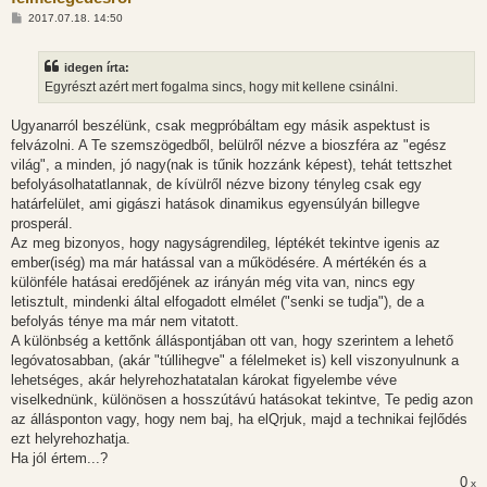
H
2017.07.18. 14:50
o
z
z
idegen írta:
á
s
Egyrészt azért mert fogalma sincs, hogy mit kellene csinálni.
z
ó
l
Ugyanarról beszélünk, csak megpróbáltam egy másik aspektust is
á
felvázolni. A Te szemszögedből, belülről nézve a bioszféra az "egész
s
világ", a minden, jó nagy(nak is tűnik hozzánk képest), tehát tettszhet
befolyásolhatatlannak, de kívülről nézve bizony tényleg csak egy
határfelület, ami gigászi hatások dinamikus egyensúlyán billegve
prosperál.
Az meg bizonyos, hogy nagyságrendileg, léptékét tekintve igenis az
ember(iség) ma már hatással van a működésére. A mértékén és a
különféle hatásai eredőjének az irányán még vita van, nincs egy
letisztult, mindenki által elfogadott elmélet ("senki se tudja"), de a
befolyás ténye ma már nem vitatott.
A különbség a kettőnk álláspontjában ott van, hogy szerintem a lehető
legóvatosabban, (akár "túllihegve" a félelmeket is) kell viszonyulnunk a
lehetséges, akár helyrehozhatatalan károkat figyelembe véve
viselkednünk, különösen a hosszútávú hatásokat tekintve, Te pedig azon
az állásponton vagy, hogy nem baj, ha elQrjuk, majd a technikai fejlődés
ezt helyrehozhatja.
Ha jól értem...?
0
x