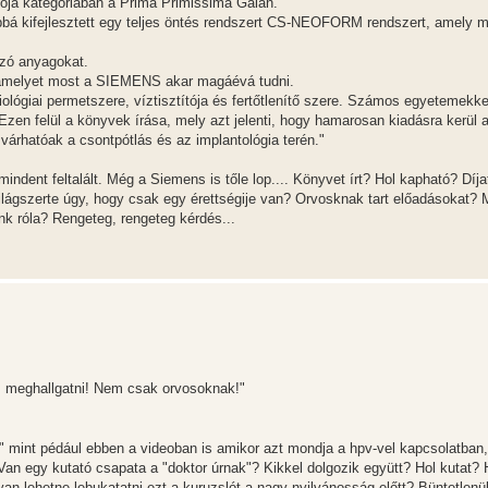
tója kategóriában a Prima Primissima Gálán.
vábbá kifejlesztett egy teljes öntés rendszert CS-NEOFORM rendszert, amely 
zó anyagokat.
, amelyet most a SIEMENS akar magáévá tudni.
 biológiai permetszere, víztisztítója és fertőtlenítő szere. Számos egyetemekke
zen felül a könyvek írása, mely azt jelenti, hogy hamarosan kiadásra kerül 
várhatóak a csontpótlás és az implantológia terén."
mindent feltalált. Még a Siemens is tőle lop.... Könyvet írt? Hol kapható? Díja
lágszerte úgy, hogy csak egy érettségije van? Orvosknak tart előadásokat? 
unk róla? Rengeteg, rengeteg kérdés...
es meghallgatni! Nem csak orvosoknak!"
 mint pédául ebben a videoban is amikor azt mondja a hpv-vel kapcsolatban
Van egy kutató csapata a "doktor úrnak"? Kikkel dolgozik együtt? Hol kutat? 
yan lehetne lebukatatni ezt a kuruzslót a nagy nyilvánosság előtt? Büntetle