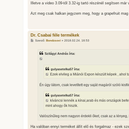
Illetve a video 3.09-től 3.32-ig tartó részénél segítsen már
Azt meg csak halkan jegyzem meg, hogy a grapefruit mag 
Dr. Csabai féle termékek
H
Szerző:
Bondzsovi
»
2018.02.24. 16:53
o
z
z
Szilágyi András írta:
á
s
z
ó
l
gulyasetelka57 írta:
á
Ezek elvileg a Miánói Expon készült képek , ahol tal
s
Én úgy látom, csak levetített egy saját magáról szóló kisf
gulyasetelka57 írta:
kíváncsi lennék a kínai,arab és más országok bef
mint ahogy ők hiszik.
Valószínűleg nem nagyon érdekli őket, csak az a lényeg,
Ha valóban ennyi terméket állít elő és forgalmaz - ezek sz