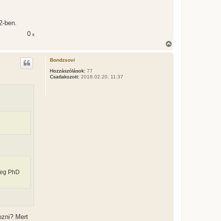
2-ben.
0
x
V
i
s
Bondzsovi
s
z
Hozzászólások:
77
Csatlakozott:
2018.02.20. 11:37
a
a
t
e
t
e
j
é
r
e
 meg PhD
ozni? Mert