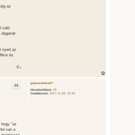
máig az
l való
a daganat
t nyert az
Mikor és
0
x
V
i
s
gulyasetelka57
s
z
Hozzászólások:
45
Csatlakozott:
2017.11.08. 16:30
a
a
t
e
t
e
j
é
, hogy "az
r
Hol van a
e
nül megússza