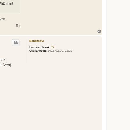
PhD mint
kre.
0
x
V
i
s
Bondzsovi
s
z
Hozzászólások:
77
Csatlakozott:
2018.02.20. 11:37
a
a
snak
t
e
itíven)
t
e
j
é
r
e