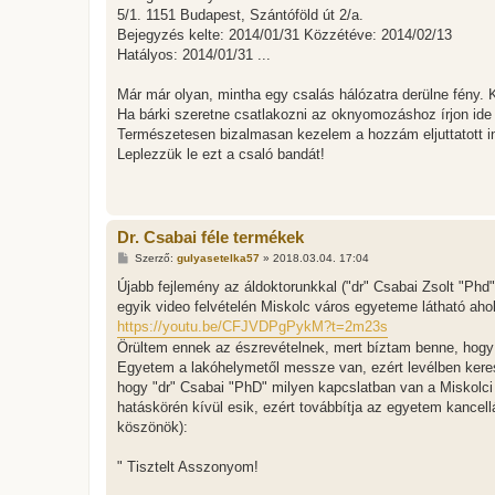
5/1. 1151 Budapest, Szántóföld út 2/a.
Bejegyzés kelte: 2014/01/31 Közzétéve: 2014/02/13
Hatályos: 2014/01/31 ...
Már már olyan, mintha egy csalás hálózatra derülne fény. 
Ha bárki szeretne csatlakozni az oknyomozáshoz írjon ide
Természetesen bizalmasan kezelem a hozzám eljuttatott i
Leplezzük le ezt a csaló bandát!
Dr. Csabai féle termékek
H
Szerző:
gulyasetelka57
»
2018.03.04. 17:04
o
z
Újabb fejlemény az áldoktorunkkal ("dr" Csabai Zsolt "Phd
z
egyik video felvételén Miskolc város egyeteme látható ahol 
á
s
https://youtu.be/CFJVDPgPykM?t=2m23s
z
Örültem ennek az észrevételnek, mert bíztam benne, hogy v
ó
l
Egyetem a lakóhelymetől messze van, ezért levélben ker
á
hogy "dr" Csabai "PhD" milyen kapcslatban van a Miskolci
s
hatáskörén kívül esik, ezért továbbítja az egyetem kancell
köszönök):
" Tisztelt Asszonyom!