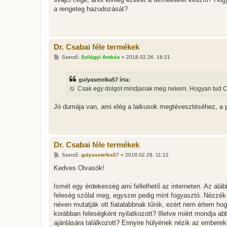
a rengeteg hazudozását?
Dr. Csabai féle termékek
H
Szerző:
Szilágyi András
»
2018.02.26. 18:21
o
z
z
gulyasetelka57 írta:
á
s
Csak egy dolgot mindjanak meg nekem. Hogyan tud Csa
z
ó
l
Jó dumája van, ami elég a laikusok megtévesztéséhez, a pa
á
s
Dr. Csabai féle termékek
H
Szerző:
gulyasetelka57
»
2018.02.28. 11:12
o
z
Kedves Olvasók!
z
á
s
Ismét egy érdekesség ami fellelhető az interneten. Az aláb
z
feleség szólal meg, egyszer pedig mint fogyasztó. Nézzék 
ó
l
néven mutatják ott fiatalabbnak tűnik, ezért nem értem hog
á
korábban feleségként nyilatkozott? Illetve miért mondja ab
s
ajánlására találkozott? Ennyire hülyének nézik az emberek