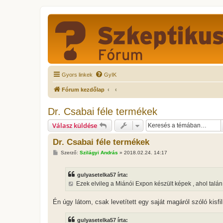
Gyors linkek
GyIK
Fórum kezdőlap
Dr. Csabai féle termékek
Válasz küldése
Dr. Csabai féle termékek
H
Szerző:
Szilágyi András
»
2018.02.24. 14:17
o
z
z
gulyasetelka57 írta:
á
s
Ezek elvileg a Miánói Expon készült képek , ahol talán "
z
ó
l
Én úgy látom, csak levetített egy saját magáról szóló kisf
á
s
gulyasetelka57 írta: