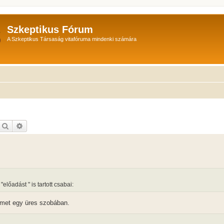
Szkeptikus Fórum
A Szkeptikus Társaság vitafóruma mindenki számára
Keresés
Részletes keresés
előadást " is tartott csabai:
ilmet egy üres szobában.