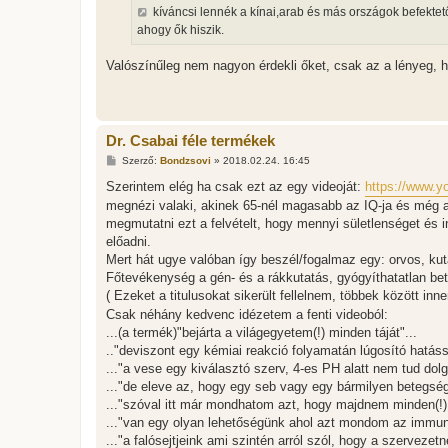
kíváncsi lennék a kínai,arab és más országok befekte
ahogy ők hiszik.
Valószínűleg nem nagyon érdekli őket, csak az a lényeg, 
Dr. Csabai féle termékek
H
Szerző:
Bondzsovi
»
2018.02.24. 16:45
o
z
Szerintem elég ha csak ezt az egy videoját:
https://www.
z
megnézi valaki, akinek 65-nél magasabb az IQ-ja és még 
á
s
megmutatni ezt a felvételt, hogy mennyi sületlenséget és 
z
előadni.
ó
l
Mert hát ugye valóban így beszél/fogalmaz egy: orvos, kut
á
Főtevékenység a gén- és a rákkutatás, gyógyíthatatlan be
s
( Ezeket a titulusokat sikerült fellelnem, többek között inn
Csak néhány kedvenc idézetem a fenti videoból:
...(a termék)"bejárta a világegyetem(!) minden táját"...
.."deviszont egy kémiai reakció folyamatán lúgosító hatáss
..."a vese egy kiválasztó szerv, 4-es PH alatt nem tud dol
..."de eleve az, hogy egy seb vagy egy bármilyen betegség
..."szóval itt már mondhatom azt, hogy majdnem minden(!) 
..."van egy olyan lehetőségünk ahol azt mondom az immun
..."a falósejtjeink ami szintén arról szól, hogy a szervezet