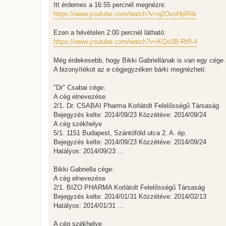
Itt érdemes a 16:55 percnél megnézni:
https://www.youtube.com/watch?v=q2OvoHpRIIk
Ezen a felvételen 2:00 percnél látható:
https://www.youtube.com/watch?v=KQo3B-RtR-4
Még érdekesebb, hogy Bikki Gabriellának is van egy cége 
A bizonyítékot az e cégjegyzéken bárki megnézheti:
"Dr" Csabai cége:
A cég elnevezése
2/1. Dr. CSABAI Pharma Korlátolt Felelősségű Társaság
Bejegyzés kelte: 2014/09/23 Közzétéve: 2014/09/24
A cég székhelye
5/1. 1151 Budapest, Szántóföld utca 2. A. ép.
Bejegyzés kelte: 2014/09/23 Közzétéve: 2014/09/24
Hatályos: 2014/09/23 ...
Bikki Gabriella cége:
A cég elnevezése
2/1. BIZO PHARMA Korlátolt Felelősségű Társaság
Bejegyzés kelte: 2014/01/31 Közzétéve: 2014/02/13
Hatályos: 2014/01/31 ...
A cég székhelye