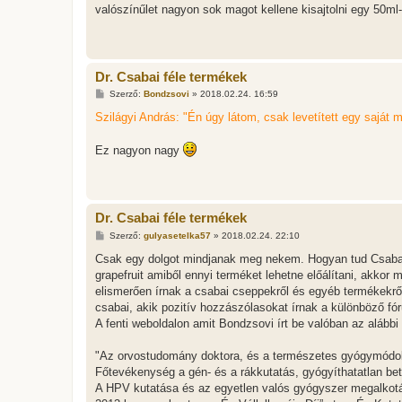
valószínűlet nagyon sok magot kellene kisajtolni egy 50m
Dr. Csabai féle termékek
H
Szerző:
Bondzsovi
»
2018.02.24. 16:59
o
z
Szilágyi András: "Én úgy látom, csak levetített egy saját 
z
á
s
Ez nagyon nagy
z
ó
l
á
s
Dr. Csabai féle termékek
H
Szerző:
gulyasetelka57
»
2018.02.24. 22:10
o
z
Csak egy dolgot mindjanak meg nekem. Hogyan tud Csabai m
z
grapefruit amiből ennyi terméket lehetne előálítani, akkor
á
s
elismerően írnak a csabai cseppekről és egyéb termékekről
z
csabai, akik pozitív hozzászólasokat írnak a különböző f
ó
l
A fenti weboldalon amit Bondzsovi írt be valóban az alábbi
á
s
"Az orvostudomány doktora, és a természetes gyógymódok,
Főtevékenység a gén- és a rákkutatás, gyógyíthatatlan be
A HPV kutatása és az egyetlen valós gyógyszer megalkot