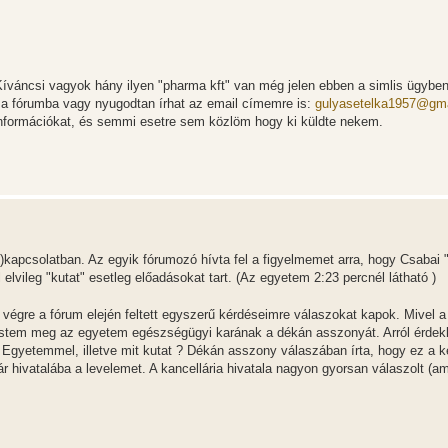
Kíváncsi vagyok hány ilyen "pharma kft" van még jelen ebben a simlis ügyben
 a fórumba vagy nyugodtan írhat az email címemre is:
gulyasetelka1957@gm
nformációkat, és semmi esetre sem közlöm hogy ki küldte nekem.
")kapcsolatban. Az egyik fórumozó hívta fel a figyelmemet arra, hogy Csabai 
elvileg "kutat" esetleg előadásokat tart. (Az egyetem 2:23 percnél látható )
égre a fórum elején feltett egyszerű kérdéseimre válaszokat kapok. Mivel a
estem meg az egyetem egészségügyi karának a dékán asszonyát. Arról érdek
 Egyetemmel, illetve mit kutat ? Dékán asszony válaszában írta, hogy ez a k
ár hivatalába a levelemet. A kancellária hivatala nagyon gyorsan válaszolt (a