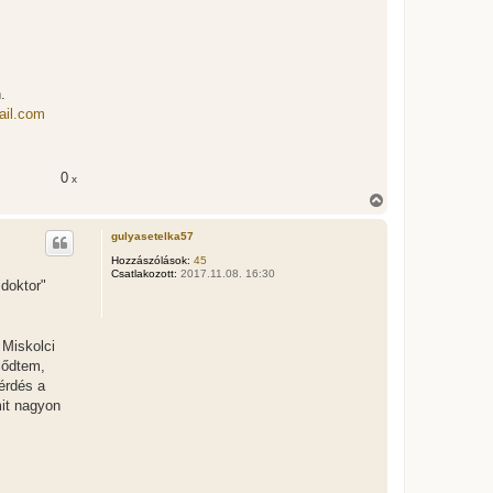
.
ail.com
0
x
V
i
s
gulyasetelka57
s
z
Hozzászólások:
45
Csatlakozott:
2017.11.08. 16:30
a
"doktor"
a
t
e
t
 Miskolci
e
lődtem,
j
é
érdés a
r
mit nagyon
e