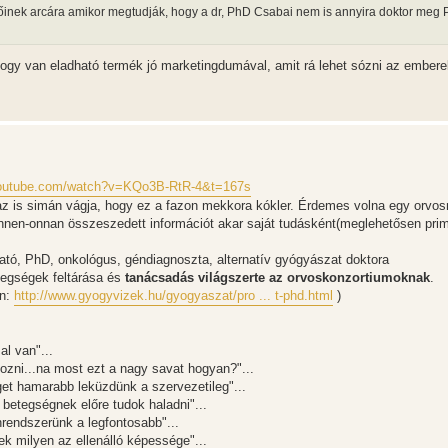
tőinek arcára amikor megtudják, hogy a dr, PhD Csabai nem is annyira doktor meg 
hogy van eladható termék jó marketingdumával, amit rá lehet sózni az embere
youtube.com/watch?v=KQo3B-RtR-4&t=167s
az is simán vágja, hogy ez a fazon mekkora kókler. Érdemes volna egy orvo
innen-onnan összeszedett információt akar saját tudásként(meglehetősen prim
ató, PhD, onkológus, géndiagnoszta, alternatív gyógyászat doktora
tegségek feltárása és
tanácsadás világszerte az orvoskonzortiumoknak
.
en:
http://www.gyogyvizek.hu/gyogyaszat/pro ... t-phd.html
)
al van"...
gozni...na most ezt a nagy savat hogyan?"...
et hamarabb leküzdünk a szervezetileg"...
betegségnek előre tudok haladni"...
rendszerünk a legfontosabb"...
nek milyen az ellenálló képessége"...