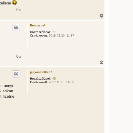
kellene
0
x
V
i
s
Bondzsovi
s
z
Hozzászólások:
77
Csatlakozott:
2018.02.20. 11:37
a
a
t
e
t
0
e
x
j
V
é
i
r
s
gulyasetelka57
e
s
z
Hozzászólások:
45
Csatlakozott:
2017.11.08. 16:30
a
cs annyi
a
ol sokan
t
e
t fizetne
t
e
j
é
r
e