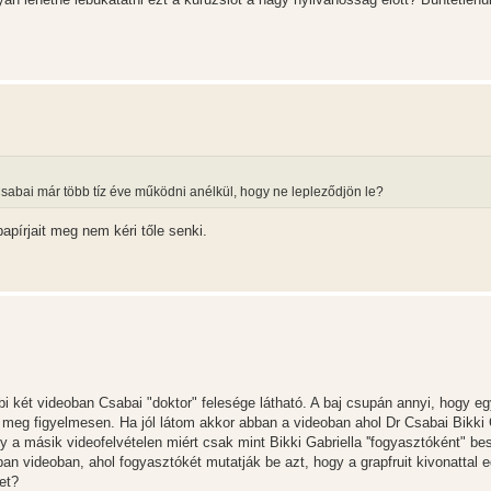
bai már több tíz éve működni anélkül, hogy ne lepleződjön le?
pírjait meg nem kéri tőle senki.
bi két videoban Csabai "doktor" felesége látható. A baj csupán annyi, hogy e
meg figyelmesen. Ha jól látom akkor abban a videoban ahol Dr Csabai Bikki 
y a másik videofelvételen miért csak mint Bikki Gabriella ''fogyasztóként" be
ban videoban, ahol fogyasztókét mutatják be azt, hogy a grapfruit kivonattal 
et?