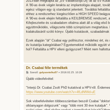
2013-ban megkapta az „Év Vállalkozója Díj”-at az Év Kuta
A ’80-as évek végén lerakta az implantológia alapjait, to
egész világon egy új standartot jelentett. Továbbá feltalálta
ehhez a rendszerhez kiegészítően a HIGH SPEED beágya
A ’90-es évek elején feltalálta a KEILBREMSE rendszert
Kifejlesztette és szabadalom oltalma alatt áll a világ első
együttműködés, világszerte több szimpózium megtartása. E
kialakulásáról szóló könyv. Újabb kutatások, szabadalmak 
Ezek alapján "dr" Csabai egy polihisztor, mindehez ért, és 
év kutatója kategóriában? Egyetemekkel működik együtt vi
hol? Feltalálta a HPV elleni gyógyszert? Miért nem hallott
Dr. Csabai féle termékek
H
Szerző:
gulyasetelka57
»
2018.02.25. 10:28
o
z
Újabb videofelvétel:
z
á
s
"Interjú Dr. Csabai Zsolt PhD kutatóval a HPV-ről. Érdem
z
https://www.youtube.com/watch?v=4fLdNfWd-uE
ó
l
á
Sok vidoefelvételen többesszámban beszél Csabai "doktor"
s
oltóanyagon dolgozunk" vagy "több mint 30 éve kutatjuk". 
svájci cége, ahol elvileg ezeket a termékeket készíti? Hog