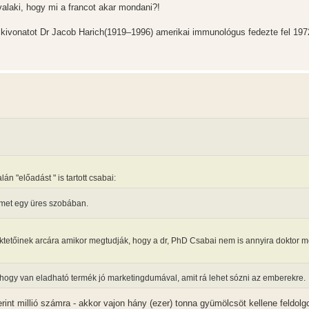
 valaki, hogy mi a francot akar mondani?!
kivonatot Dr Jacob Harich(1919–1996) amerikai immunológus fedezte fel 197
án "előadást " is tartott csabai:
ilmet egy üres szobában.
ektetőinek arcára amikor megtudják, hogy a dr, PhD Csabai nem is annyira doktor
 hogy van eladható termék jó marketingdumával, amit rá lehet sózni az emberekre.
erint millió számra - akkor vajon hány (ezer) tonna gyümölcsöt kellene feldolg