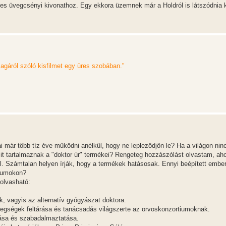
l-es üvegcsényi kivonathoz. Egy ekkora üzemnek már a Holdról is látszódnia 
magáról szóló kisfilmet egy üres szobában."
ár több tíz éve működni anélkül, hogy ne lepleződjön le? Ha a világon nin
 mit tartalmaznak a "doktor úr" termékei? Rengeteg hozzászólást olvastam, ah
. Számtalan helyen írják, hogy a termékek hatásosak. Ennyi beépített ember
órumokon?
 olvasható:
 vagyis az alternatív gyógyászat doktora.
tegségek feltárása és tanácsadás világszerte az orvoskonzortiumoknak.
ása és szabadalmaztatása.