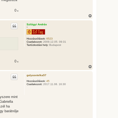
0
x
V
i
s
Szilágyi András
s
*
z
a
a
Hozzászólások:
6523
t
Csatlakozott:
2009.12.05. 09:31
e
Tartózkodási hely:
Budapest
t
e
j
é
0
x
r
V
e
i
s
gulyasetelka57
s
z
Hozzászólások:
45
Csatlakozott:
2017.11.08. 16:30
a
a
t
e
gyszere mint
t
Gabriella
e
szél ha
j
é
egy barátnője
r