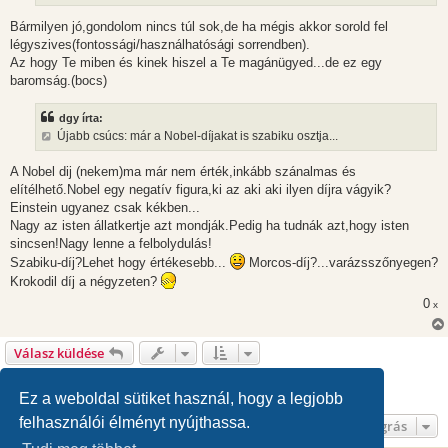
ó
l
Bármilyen jó,gondolom nincs túl sok,de ha mégis akkor sorold fel
á
légyszives(fontossági/használhatósági sorrendben).
s
Az hogy Te miben és kinek hiszel a Te magánügyed...de ez egy
baromság.(bocs)
dgy írta:
Újabb csúcs: már a Nobel-díjakat is szabiku osztja...
A Nobel dij (nekem)ma már nem érték,inkább szánalmas és
elítélhető.Nobel egy negatív figura,ki az aki aki ilyen díjra vágyik?
Einstein ugyanez csak kékben...
Nagy az isten állatkertje azt mondják.Pedig ha tudnák azt,hogy isten
sincsen!Nagy lenne a felbolydulás!
Szabiku-díj?Lehet hogy értékesebb...
Morcos-díj?...varázsszőnyegen?
Krokodil díj a négyzeten?
0
x
Válasz küldése
1
2
3
4
5
Előző
204 hozzászólás
Ez a weboldal sütiket használ, hogy a legjobb
felhasználói élményt nyújthassa.
Ugrás