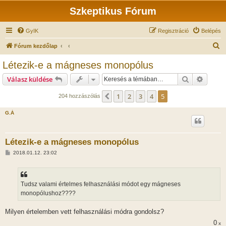
Szkeptikus Fórum
GyIK
Regisztráció
Belépés
K
Fórum kezdőlap
e
Létezik-e a mágneses monopólus
r
Keresés
Részlet
Válasz küldése
e
s
1
2
3
4
5
Előző
204 hozzászólás
é
G.Á
s
Létezik-e a mágneses monopólus
H
2018.01.12. 23:02
o
z
z
á
s
Tudsz valami értelmes felhasználási módot egy mágneses
z
monopólushoz????
ó
l
á
Milyen értelemben vett felhasználási módra gondolsz?
s
0
x