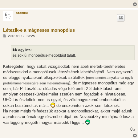
szabiku
Létezik-e a mágneses monopólus
H
2018.01.12. 23:25
o
z
z
dgy írta:
á
s
és sok új monopólus-megoldást talált.
z
ó
l
Kétségtelen, hogy sokat vizsgálódtak nem abeli mérték-térelméletes
á
módszerekkel a monopólusok létezésének lehetőségéről. Nem egyszerű
s
és eléggé nyakatekert elképzelések születtek (
nem tenném a nyakamat egyik
), de mágneses monopólus még egy
problémamentességére sem matematikailag
sem, bár P. László az előadás vége felé említ 2-3 detektálást, amit
amolyan összeesküvéselmélet szerűen nem fogadtak el hivatalosan.
UFÓ-t is észleltek, nem is egyet, és zöld nagyszemű emberkékről is
sokan beszámoltak már...
de énszerintem azok sem léteznek.
Ha netán mégis felfedezzük azokat a monopólusokat, akkor majd adunk
a professzor úrnak egy résznóbel díjat, és Novobátzky mintájára ő lesz a
vasfüggöny mögötti magyar második Higgs...
0
x