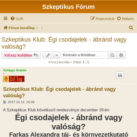
Szkeptikus Fórum
GyIK
Regisztráció
Belépés
K
Fórum kezdőlap
e
Szkeptikus Klub: Égi csodajelek - ábránd vagy
r
valóság?
e
Keresés
Részlet
Válasz küldése
s
4 hozzászólás • Oldal:
1
/
1
é
Szilágyi András
s
*
Szkeptikus Klub: Égi csodajelek - ábránd vagy
valóság?
H
2017.12.12. 16:38
o
z
A Szkeptikus Klub következő rendezvénye december 19-én:
z
Égi csodajelek - ábránd vagy
á
s
z
valóság?
ó
l
Farkas Alexandra táj- és környezetkutató
á