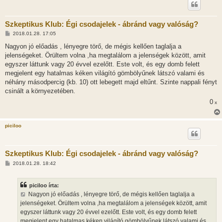
Szkeptikus Klub: Égi csodajelek - ábránd vagy valóság?
H
2018.01.28. 17:05
o
z
Nagyon jó előadás , lényegre törő, de mégis kellően taglalja a
z
jelenségeket. Örültem volna ,ha megtalálom a jelenségek között, amit
á
s
egyszer láttunk vagy 20 évvel ezelőtt. Este volt, és egy domb felett
z
megjelent egy hatalmas kéken világító gömbölyűnek látszó valami és
ó
l
néhány másodpercig (kb. 10) ott lebegett majd eltűnt. Szinte nappali fényt
á
csinált a környezetében.
s
0
x
piciloo
Szkeptikus Klub: Égi csodajelek - ábránd vagy valóság?
H
2018.01.28. 18:42
o
z
z
piciloo írta:
á
s
Nagyon jó előadás , lényegre törő, de mégis kellően taglalja a
z
jelenségeket. Örültem volna ,ha megtalálom a jelenségek között, amit
ó
l
egyszer láttunk vagy 20 évvel ezelőtt. Este volt, és egy domb felett
á
megjelent egy hatalmas kéken világító gömbölyűnek látszó valami és