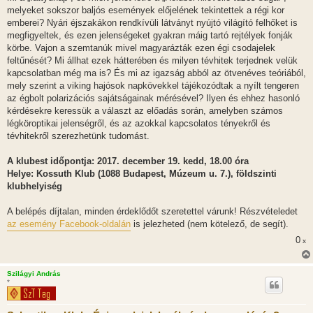
melyeket sokszor baljós események előjelének tekintettek a régi kor
emberei? Nyári éjszakákon rendkívüli látványt nyújtó világító felhőket is
megfigyeltek, és ezen jelenségeket gyakran máig tartó rejtélyek fonják
körbe. Vajon a szemtanúk mivel magyarázták ezen égi csodajelek
feltűnését? Mi állhat ezek hátterében és milyen tévhitek terjednek velük
kapcsolatban még ma is? És mi az igazság abból az ötvenéves teóriából,
mely szerint a viking hajósok napkövekkel tájékozódtak a nyílt tengeren
az égbolt polarizációs sajátságainak mérésével? Ilyen és ehhez hasonló
kérdésekre keressük a választ az előadás során, amelyben számos
légköroptikai jelenségről, és az azokkal kapcsolatos tényekről és
tévhitekről szerezhetünk tudomást.
A klubest időpontja: 2017. december 19. kedd, 18.00 óra
Helye: Kossuth Klub (1088 Budapest, Múzeum u. 7.), földszinti
klubhelyiség
A belépés díjtalan, minden érdeklődőt szeretettel várunk! Részvételedet
az esemény Facebook-oldalán
is jelezheted (nem kötelező, de segít).
0
x
Szilágyi András
*