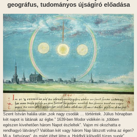
s
geográfus, tudományos újságíró előadása
Szent István halála után „sok nagy csodák … történtek. Július hónapban
két napot is látának az égbe.” 1639-ben Modor vidékén is „többen
egészen kivehetően három Napot észleltek”. Vajon mi okozhatta e
rendhagyó látványt? Valóban két vagy három Nap látszott volna az égen?
Mi a „fattyúnap”, és miért jöhet létre a „Holdból kilövellő tüzes sugár”,