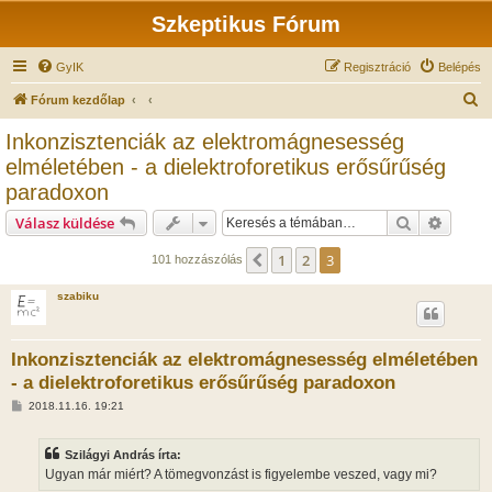
Szkeptikus Fórum
GyIK
Regisztráció
Belépés
K
Fórum kezdőlap
e
Inkonzisztenciák az elektromágnesesség
r
elméletében - a dielektroforetikus erősűrűség
e
paradoxon
s
Keresés
Részlet
Válasz küldése
é
1
2
3
s
Előző
101 hozzászólás
szabiku
Inkonzisztenciák az elektromágnesesség elméletében
- a dielektroforetikus erősűrűség paradoxon
H
2018.11.16. 19:21
o
z
z
Szilágyi András írta:
á
s
Ugyan már miért? A tömegvonzást is figyelembe veszed, vagy mi?
z