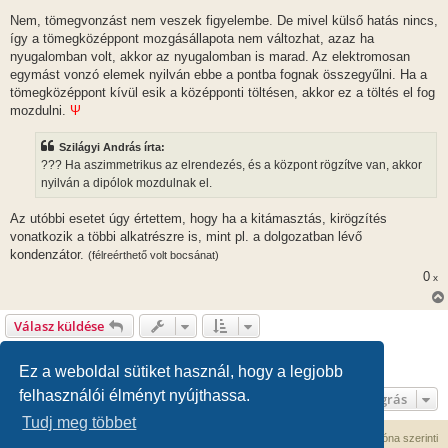
ó
l
Nem, tömegvonzást nem veszek figyelembe. De mivel külső hatás nincs,
á
így a tömegközéppont mozgásállapota nem változhat, azaz ha
s
nyugalomban volt, akkor az nyugalomban is marad. Az elektromosan
egymást vonzó elemek nyilván ebbe a pontba fognak összegyűlni. Ha a
tömegközéppont kívül esik a középponti töltésen, akkor ez a töltés el fog
mozdulni.
Ψ
Szilágyi András írta:
??? Ha aszimmetrikus az elrendezés, és a központ rögzítve van, akkor
nyilván a dipólok mozdulnak el.
Az utóbbi esetet úgy értettem, hogy ha a kitámasztás, kirögzítés
vonatkozik a többi alkatrészre is, mint pl. a dolgozatban lévő
kondenzátor.
(félreérthető volt bocsánat)
0
x
Válasz küldése
1
2
3
Előző
101 hozzászólás
Ez a weboldal sütiket használ, hogy a legjobb
felhasználói élményt nyújthassa.
Ugrás
Tudj meg többet
Fórum kezdőlap
Kapcsolat
Minden időpont
UTC+02:00
időzóna szerinti