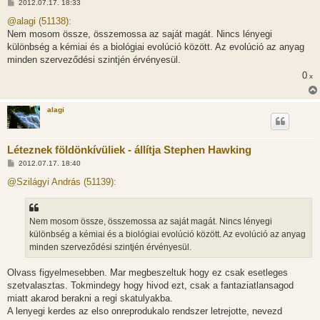
H
2012.07.17. 18:33
o
z
@alagi (51138):
z
Nem mosom össze, összemossa az saját magát. Nincs lényegi
á
s
különbség a kémiai és a biológiai evolúció között. Az evolúció az anyag
z
minden szerveződési szintjén érvényesül.
ó
l
0
x
á
s
alagi
Léteznek földönkívüliek - állítja Stephen Hawking
H
2012.07.17. 18:40
o
z
@Szilágyi András (51139):
z
á
s
z
Nem mosom össze, összemossa az saját magát. Nincs lényegi
ó
l
különbség a kémiai és a biológiai evolúció között. Az evolúció az anyag
á
minden szerveződési szintjén érvényesül.
s
Olvass figyelmesebben. Mar megbeszeltuk hogy ez csak esetleges
szetvalasztas. Tokmindegy hogy hivod ezt, csak a fantaziatlansagod
miatt akarod berakni a regi skatulyakba.
A lenyegi kerdes az elso onreprodukalo rendszer letrejotte, nevezd