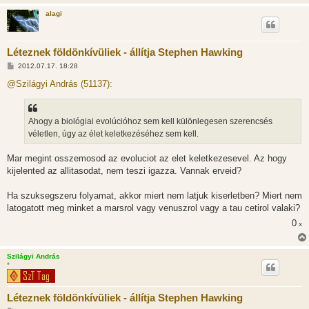
alagi
Léteznek földönkívüliek - állítja Stephen Hawking
H
2012.07.17. 18:28
o
z
@Szilágyi András (51137):
z
á
s
z
Ahogy a biológiai evolúcióhoz sem kell különlegesen szerencsés
ó
l
véletlen, úgy az élet keletkezéséhez sem kell.
á
s
Mar megint osszemosod az evoluciot az elet keletkezesevel. Az hogy
kijelented az allitasodat, nem teszi igazza. Vannak erveid?
Ha szuksegszeru folyamat, akkor miert nem latjuk kiserletben? Miert nem
latogatott meg minket a marsrol vagy venuszrol vagy a tau cetirol valaki?
0
x
Szilágyi András
*
Léteznek földönkívüliek - állítja Stephen Hawking