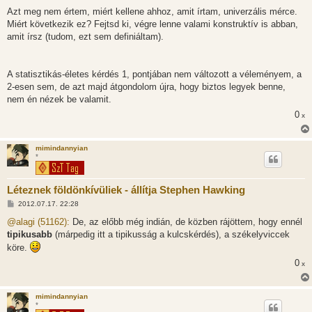
á
Azt meg nem értem, miért kellene ahhoz, amit írtam, univerzális mérce.
s
Miért következik ez? Fejtsd ki, végre lenne valami konstruktív is abban,
amit írsz (tudom, ezt sem definiáltam).
A statisztikás-életes kérdés 1, pontjában nem változott a véleményem, a
2-esen sem, de azt majd átgondolom újra, hogy biztos legyek benne,
nem én nézek be valamit.
0
x
mimindannyian
*
Léteznek földönkívüliek - állítja Stephen Hawking
H
2012.07.17. 22:28
o
z
@alagi (51162):
De, az előbb még indián, de közben rájöttem, hogy ennél
z
tipikusabb
(márpedig itt a tipikusság a kulcskérdés), a székelyviccek
á
s
köre.
z
ó
0
x
l
á
s
mimindannyian
*