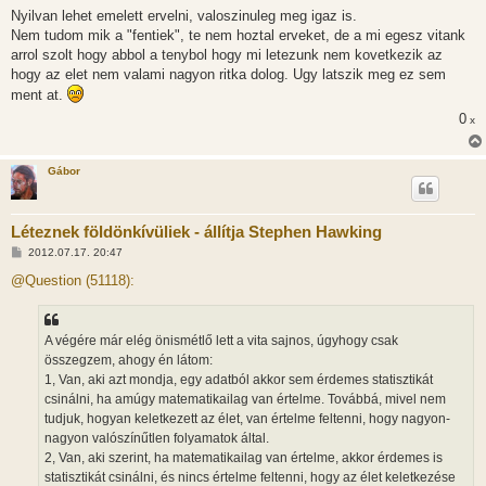
Nyilvan lehet emelett ervelni, valoszinuleg meg igaz is.
Nem tudom mik a "fentiek", te nem hoztal erveket, de a mi egesz vitank
arrol szolt hogy abbol a tenybol hogy mi letezunk nem kovetkezik az
hogy az elet nem valami nagyon ritka dolog. Ugy latszik meg ez sem
ment at.
0
x
Gábor
Léteznek földönkívüliek - állítja Stephen Hawking
H
2012.07.17. 20:47
o
z
@Question (51118):
z
á
s
z
A végére már elég önismétlő lett a vita sajnos, úgyhogy csak
ó
l
összegzem, ahogy én látom:
á
1, Van, aki azt mondja, egy adatból akkor sem érdemes statisztikát
s
csinálni, ha amúgy matematikailag van értelme. Továbbá, mivel nem
tudjuk, hogyan keletkezett az élet, van értelme feltenni, hogy nagyon-
nagyon valószínűtlen folyamatok által.
2, Van, aki szerint, ha matematikailag van értelme, akkor érdemes is
statisztikát csinálni, és nincs értelme feltenni, hogy az élet keletkezése