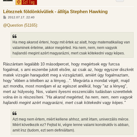
Léteznek földönkívüliek - állítja Stephen Hawking
H
2012.07.17. 22:40
o
z
@Question (51165):
z
á
s
z
Ha meg akarod érteni, hogy mit értek az alatt, hogy matematikailag van
ó
l
valaminek értelme, akkor megérted. Ha nem, nem, nem vagyok
á
hajlandó megint azért magyarázni, mert csak kötekedni vagy képes.
s
Rászántam legalább 10 másodpercet, hogy megértsek egy furcsa
fogalmat, s ami eszembe jutott elsőre, az csak az, hogy egyszer diszkrét
matek vizsgán haragudott meg a vizsgáztató, amiért úgy fogalmaztam,
hogy "ebben a tételben az a lényeg...". Megvárta a mondat végét, majd
azt mondta, most mondjam el az egészet anélkül, hogy "az a lényeg",
mert az hülyeség. Nos, valami ilyesmi esszenciális tudásban szerettelek
volna én is részesíteni.
"Ha akarod megérted, ha nem, nem, nem vagyok
hajlandó megint azért magyarázni, mert csak kötekedni vagy képes."
Azt meg nem értem, miért kellene ahhoz, amit írtam, univerzális mérce.
Miért következik ez? Fejtsd ki, végre lenne valami konstruktív is abban,
amit írsz (tudom, ezt sem definiáltam).