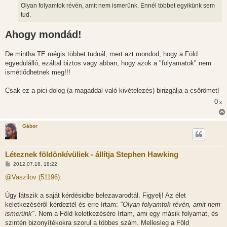
z
Olyan folyamtok révén, amit nem ismerünk. Ennél többet egyikünk sem
ó
l
tud.
á
s
Ahogy mondád!
De mintha TE mégis többet tudnál, mert azt mondod, hogy a Föld
egyedülálló, ezáltal biztos vagy abban, hogy azok a "folyamatok" nem
ismétlődhetnek meg!!!
Csak ez a pici dolog (a magaddal való kivételezés) birizgálja a csőrömet!
0
x
Gábor
Léteznek földönkívüliek - állítja Stephen Hawking
H
2012.07.18. 18:22
o
z
@Vaszilov (51196):
z
á
s
Úgy látszik a saját kérdésidbe belezavarodtál. Figyelj! Az élet
z
keletkezéséről kérdeztél és erre írtam:
"Olyan folyamtok révén, amit nem
ó
l
ismerünk"
. Nem a Föld keletkezésére írtam, ami egy másik folyamat, és
á
szintén bizonyítékokra szorul a többes szám. Mellesleg a Föld
s