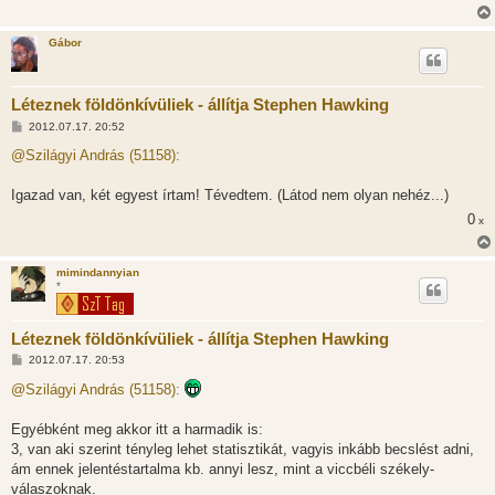
ó
l
á
Gábor
s
Léteznek földönkívüliek - állítja Stephen Hawking
H
2012.07.17. 20:52
o
z
@Szilágyi András (51158):
z
á
s
Igazad van, két egyest írtam! Tévedtem. (Látod nem olyan nehéz...)
z
0
ó
x
l
á
s
mimindannyian
*
Léteznek földönkívüliek - állítja Stephen Hawking
H
2012.07.17. 20:53
o
z
@Szilágyi András (51158):
z
á
s
Egyébként meg akkor itt a harmadik is:
z
3, van aki szerint tényleg lehet statisztikát, vagyis inkább becslést adni,
ó
l
ám ennek jelentéstartalma kb. annyi lesz, mint a viccbéli székely-
á
válaszoknak.
s