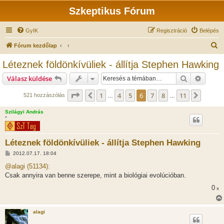
Szkeptikus Fórum
GyIK
Regisztráció
Belépés
K
Fórum kezdőlap
e
Léteznek földönkívüliek - állítja Stephen Hawking
r
Keresés
Részlet
Válasz küldése
e
s
Oldal:
6
/
11
1
4
5
6
7
8
11
Előző
Követk
521 hozzászólás
…
…
é
Szilágyi András
s
*
Léteznek földönkívüliek - állítja Stephen Hawking
H
2012.07.17. 18:04
o
z
@alagi (51134):
z
Csak annyira van benne szerepe, mint a biológiai evolúcióban.
á
s
0
x
z
ó
l
á
alagi
s