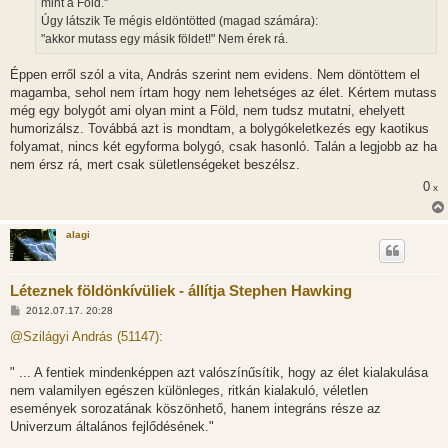
mint a Föld."
Úgy látszik Te mégis eldöntötted (magad számára):
"akkor mutass egy másik földet!" Nem érek rá.
Éppen erről szól a vita, András szerint nem evidens. Nem döntöttem el
magamba, sehol nem írtam hogy nem lehetséges az élet. Kértem mutass
még egy bolygót ami olyan mint a Föld, nem tudsz mutatni, ehelyett
humorizálsz. Továbbá azt is mondtam, a bolygókeletkezés egy kaotikus
folyamat, nincs két egyforma bolygó, csak hasonló. Talán a legjobb az ha
nem érsz rá, mert csak sületlenségeket beszélsz.
0
x
alagi
Léteznek földönkívüliek - állítja Stephen Hawking
H
2012.07.17. 20:28
o
z
@Szilágyi András (51147):
z
á
s
" ... A fentiek mindenképpen azt valószínűsítik, hogy az élet kialakulása
z
nem valamilyen egészen különleges, ritkán kialakuló, véletlen
ó
l
események sorozatának köszönhető, hanem integráns része az
á
Univerzum általános fejlődésének."
s