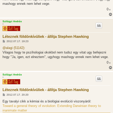
mashogy ennek nem lehet vege.
0
x
Szilágyi András
*
Léteznek földönkívüliek - állítja Stephen Hawking
H
2012.07.17. 19:23
o
z
@alagi (51142):
z
Vilagos hogy te pszihologiai okokbol nem tudsz egy vitat ugy befejezni
á
s
hogy "Ja, igen, ezt elneztem", ugyhogy mashogy ennek nem lehet vege.
z
0
ó
x
l
á
s
Szilágyi András
*
Léteznek földönkívüliek - állítja Stephen Hawking
H
2012.07.17. 20:20
o
z
Egy tavalyi cikk a kémiai és a biológiai evolúció viszonyáról:
z
Toward a general theory of evolution: Extending Darwinian theory to
á
s
inanimate matter
z