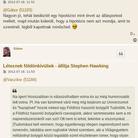
H
2012.07.18. 11:51
o
z
@Gábor (51183):
z
Nagyon jó, tehát beidéztél egy hipotézist mint érvet az álláspontod
á
s
mellett, majd miután kiderült, hogy a hipotézis nem azt mondja, amit te
z
szeretnél, légből kapottnak minősíted.
ó
l
0
x
á
s
Gábor
Léteznek földönkívüliek - állítja Stephen Hawking
H
2012.07.18. 11:53
o
z
@Vaszilov (51184):
z
á
s
z
Na igen! Hosszabban is válaszolhattam volna és az még humorosabb
ó
l
lett volna. Pl.:Ha van türelmed várd meg míg bejárom az Univerzumot
á
és "hazajövet" hozok neked egy Földhöz hasonló bolygót! Tudniillik, ha
s
a Földhöz hasonló bolygókról csevegünk, akkor semmiesetre sem a mi
naprendszerünkről van szó! Ott nem is lehet, tekintve a viszonyokat. ...
]Tudomásul kell vennem, hogy egyetlenegy idegen naprendszert sem
ismervén, labdába sem rughatok Veled szemben, aki a Világegyetem
milliárdnyi bolygói közül legalább ezret részletesen ismer, hogy olyan