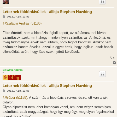
Léteznek földönkívüliek - állítja Stephen Hawking
H
2012.07.18. 11:55
o
z
@Szilágyi András (51186):
z
á
s
Félre értettél, nem a hipotézis légből kapott, az alátámasztani kívánt
z
számítások azok, mint ahogy minden ilyen számítás az. A filozófiai, és
ó
l
főleg tudományos érvek nem állítom, hogy légből kapottak. Amikor nem
á
számolsz hanem érvelsz, azzal is egyet értek, hogy logikus, csak hozok
s
ellenpéldát, azért, hogy lásd ezek nyitott kérdések.
0
x
Szilágyi András
*
Léteznek földönkívüliek - állítja Stephen Hawking
H
2012.07.18. 11:58
o
z
@Gábor (51188):
A számítás a hipotézis szerves része, ott van a wiki
z
oldalon.
á
s
Olyan hipotézist nem lehet komolyan venni, ami nem végez semmilyen
z
számítást, csak magyarázgat, hogy így meg úgy, meg olyan fogalmakkal
ó
l
operál, hogy "ritka".