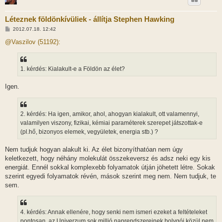
Léteznek földönkívüliek - állítja Stephen Hawking
H
2012.07.18. 12:42
o
z
@Vaszilov (51192):
z
á
s
z
1. kérdés: Kialakult-e a Földön az élet?
ó
l
á
Igen.
s
2. kérdés: Ha igen, amikor, ahol, ahogyan kialakult, ott valamennyi,
valamilyen viszony, fizikai, kémiai paraméterek szerepet játszottak-e
(pl.hő, bizonyos elemek, vegyületek, energia stb.) ?
Nem tudjuk hogyan alakult ki. Az élet bizonyíthatóan nem úgy
keletkezett, hogy néhány molekulát összekeversz és adsz neki egy kis
energiát. Ennél sokkal komplexebb folyamatok útján jöhetett létre. Sokak
szerint egyedi folyamatok révén, mások szerint meg nem. Nem tudjuk, te
sem.
4. kérdés: Annak ellenére, hogy senki nem ismeri ezeket a feltételeket
pontosan, az Univerzum sok millió naprendszereinek bolygói közül nem