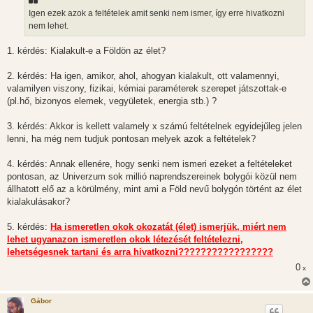
z
Igen ezek azok a feltételek amit senki nem ismer, így erre hivatkozni
ó
l
nem lehet.
á
s
1. kérdés: Kialakult-e a Földön az élet?
2. kérdés: Ha igen, amikor, ahol, ahogyan kialakult, ott valamennyi,
valamilyen viszony, fizikai, kémiai paraméterek szerepet játszottak-e
(pl.hő, bizonyos elemek, vegyületek, energia stb.) ?
3. kérdés: Akkor is kellett valamely x számú feltételnek egyidejűleg jelen
lenni, ha még nem tudjuk pontosan melyek azok a feltételek?
4. kérdés: Annak ellenére, hogy senki nem ismeri ezeket a feltételeket
pontosan, az Univerzum sok millió naprendszereinek bolygói közül nem
állhatott elő az a körülmény, mint ami a Föld nevű bolygón történt az élet
kialakulásakor?
5. kérdés:
Ha ismeretlen okok okozatát (élet) ismerjük, miért nem
lehet ugyanazon ismeretlen okok létezését feltételezni,
lehetségesnek tartani és arra hivatkozni?????????????????
0
x
Gábor