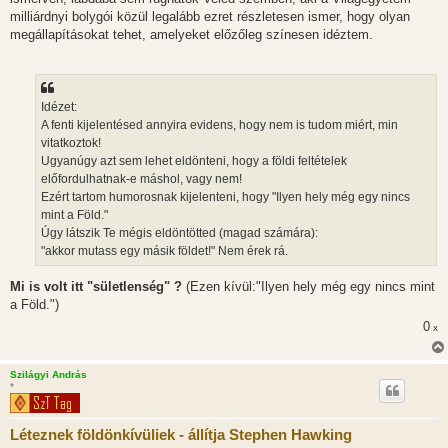
milliárdnyi bolygói közül legalább ezret részletesen ismer, hogy olyan
megállapításokat tehet, amelyeket előzőleg színesen idéztem.
Idézet:
A fenti kijelentésed annyira evidens, hogy nem is tudom miért, min
vitatkoztok!
Ugyanúgy azt sem lehet eldönteni, hogy a földi feltételek
előfordulhatnak-e máshol, vagy nem!
Ezért tartom humorosnak kijelenteni, hogy "Ilyen hely még egy nincs
mint a Föld."
Úgy látszik Te mégis eldöntötted (magad számára):
"akkor mutass egy másik földet!" Nem érek rá.
Mi is volt itt "sületlenség" ?
(Ezen kívül:"Ilyen hely még egy nincs mint
a Föld.")
0
x
Szilágyi András
*
Léteznek földönkívüliek - állítja Stephen Hawking