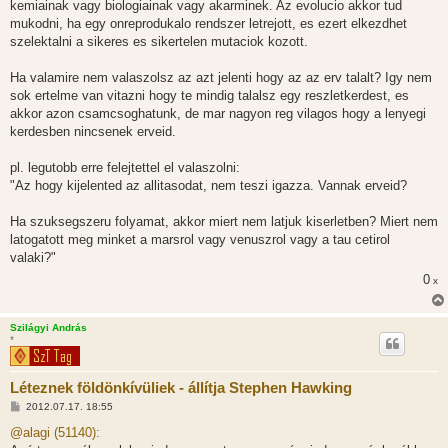
kemiainak vagy biologiainak vagy akarminek. Az evolucio akkor tud
mukodni, ha egy onreprodukalo rendszer letrejott, es ezert elkezdhet
szelektalni a sikeres es sikertelen mutaciok kozott.
Ha valamire nem valaszolsz az azt jelenti hogy az az erv talalt? Igy nem
sok ertelme van vitazni hogy te mindig talalsz egy reszletkerdest, es
akkor azon csamcsoghatunk, de mar nagyon reg vilagos hogy a lenyegi
kerdesben nincsenek erveid.
pl. legutobb erre felejtettel el valaszolni:
"Az hogy kijelented az allitasodat, nem teszi igazza. Vannak erveid?
Ha szuksegszeru folyamat, akkor miert nem latjuk kiserletben? Miert nem
latogatott meg minket a marsrol vagy venuszrol vagy a tau cetirol
valaki?"
0
x
Szilágyi András
*
Léteznek földönkívüliek - állítja Stephen Hawking
H
2012.07.17. 18:55
o
z
@alagi (51140):
z