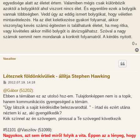
egyedisége alatt az életet értem. Valamiben mégis csak különbözik
azoktól a bolygóktól ahol viszont nincs élet. És egyenlőre ezek a bolygók
vannak többségben. Vedd úgy az eddig ismert bolygókat, hogy véletlen
mintavételezés. Ha az élet keletkezése gyakori folyamat, akkor
viszonylag kevés számú égitesten is találhatunk életet, ha meg ritka,
vagy kivételes akkor millió bolygót is átvizsgálhatsz. Szóval a nagy
számok semmit nem mondanak a konkrét folyamatról. A kérdés nyitott.
0
x
Vaszilov
Léteznek földönkívüliek - állítja Stephen Hawking
H
2012.07.19. 14:18
o
z
@Gábor (51202):
z
Ebben a témában ez az utolsó hsz-em. Tulajdonképpen nem is a topik,
á
s
hanem kommunikációs gyengeséged a témám.
z
"Úgy látszik a saját kérdésidbe belezavarodtál. " - írtad és ezért utána
ó
l
néztem ki az, aki gyengélkedik?
á
Kék színnel az én szövegem, pirossal a Te szöveged következik
s
#51101 @Vaszilov (51099):
Nagyokos, azt sem érted miről folyik a vita. Éppen az a lényeg, hogy