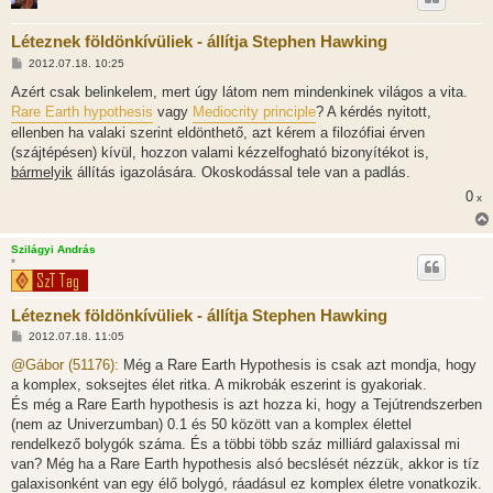
Léteznek földönkívüliek - állítja Stephen Hawking
H
2012.07.18. 10:25
o
z
Azért csak belinkelem, mert úgy látom nem mindenkinek világos a vita.
z
Rare Earth hypothesis
vagy
Mediocrity principle
? A kérdés nyitott,
á
s
ellenben ha valaki szerint eldönthető, azt kérem a filozófiai érven
z
(szájtépésen) kívül, hozzon valami kézzelfogható bizonyítékot is,
ó
l
bármelyik
állítás igazolására. Okoskodással tele van a padlás.
á
s
0
x
Szilágyi András
*
Léteznek földönkívüliek - állítja Stephen Hawking
H
2012.07.18. 11:05
o
z
@Gábor (51176):
Még a Rare Earth Hypothesis is csak azt mondja, hogy
z
a komplex, soksejtes élet ritka. A mikrobák eszerint is gyakoriak.
á
s
És még a Rare Earth hypothesis is azt hozza ki, hogy a Tejútrendszerben
z
(nem az Univerzumban) 0.1 és 50 között van a komplex élettel
ó
l
rendelkező bolygók száma. És a többi több száz milliárd galaxissal mi
á
van? Még ha a Rare Earth hypothesis alsó becslését nézzük, akkor is tíz
s
galaxisonként van egy élő bolygó, ráadásul ez komplex életre vonatkozik.