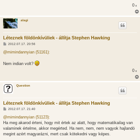
0
x
alagi
Léteznek földönkívüliek - állítja Stephen Hawking
H
2012.07.17. 20:56
o
z
@mimindannyian (51161):
z
á
s
Nem indian volt?
z
ó
0
x
l
á
s
Question
Léteznek földönkívüliek - állítja Stephen Hawking
H
2012.07.17. 21:40
o
z
@mimindannyian (51123):
z
Ha meg akarod érteni, hogy mit értek az alatt, hogy matematikailag van
á
s
valaminek értelme, akkor megérted. Ha nem, nem, nem vagyok hajlandó
z
megint azért magyarázni, mert csak kötekedni vagy képes.
ó
l