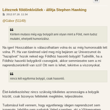
Léteznek földönkívüliek - állítja Stephen Hawking
H
2012.07.18. 11:34
o
z
@Gábor (51149):
z
á
s
z
Kértem mutass még egy bolygót ami olyan mint a Föld, nem tudsz
ó
l
mutatni, ehelyett humorizálsz.
á
s
Na igen! Hosszabban is válaszolhattam volna és az még humorosabb lett
volna. Pl.:Ha van türelmed várd meg míg bejárom az Univerzumot és
"hazajövet" hozok neked egy Földhöz hasonló bolygót! Tudniillik, ha a
Földhöz hasonló bolygókról csevegünk, akkor semmiesetre sem a mi
naprendszerünkről van szó! Ott nem is lehet, tekintve a viszonyokat.
nincs két egyforma bolygó, csak hasonló.
Élet-keletkezéshez nincs szükség tökéletes azonosságra a bolygók
között, csak bizonyos feltételek meglétére, teljesülésére.
Tudomásul kell vennem, hogy egyetlenegy idegen naprendszert sem
ismervén, labdába sem rughatok Veled szemben, aki a Világegyetem