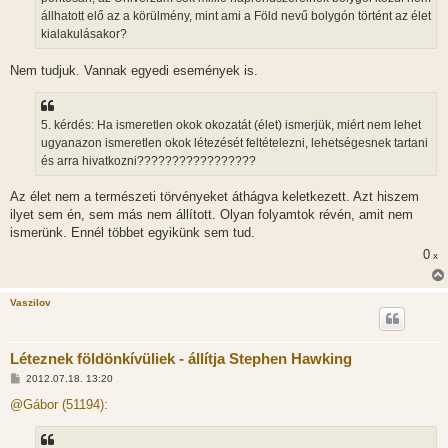
állhatott elő az a körülmény, mint ami a Föld nevű bolygón történt az élet
kialakulásakor?
Nem tudjuk. Vannak egyedi események is.
5. kérdés: Ha ismeretlen okok okozatát (élet) ismerjük, miért nem lehet
ugyanazon ismeretlen okok létezését feltételezni, lehetségesnek tartani
és arra hivatkozni?????????????????
Az élet nem a természeti törvényeket áthágva keletkezett. Azt hiszem
ilyet sem én, sem más nem állított. Olyan folyamtok révén, amit nem
ismerünk. Ennél többet egyikünk sem tud.
0
x
Vaszilov
Léteznek földönkívüliek - állítja Stephen Hawking
H
2012.07.18. 13:20
o
z
@Gábor (51194):
z
á
s