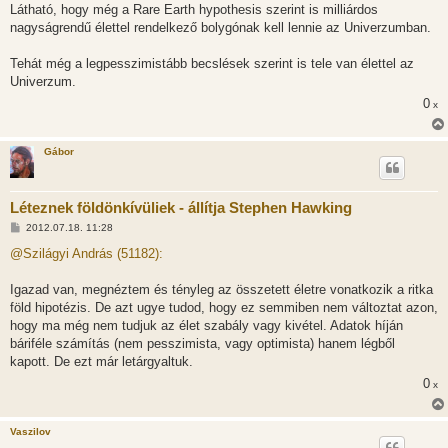
Látható, hogy még a Rare Earth hypothesis szerint is milliárdos
nagyságrendű élettel rendelkező bolygónak kell lennie az Univerzumban.
Tehát még a legpesszimistább becslések szerint is tele van élettel az
Univerzum.
0
x
Gábor
Léteznek földönkívüliek - állítja Stephen Hawking
H
2012.07.18. 11:28
o
z
@Szilágyi András (51182):
z
á
s
Igazad van, megnéztem és tényleg az összetett életre vonatkozik a ritka
z
föld hipotézis. De azt ugye tudod, hogy ez semmiben nem változtat azon,
ó
l
hogy ma még nem tudjuk az élet szabály vagy kivétel. Adatok híján
á
báriféle számítás (nem pesszimista, vagy optimista) hanem légből
s
kapott. De ezt már letárgyaltuk.
0
x
Vaszilov