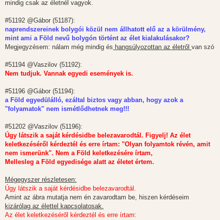
mindig csak az életnél vagyok.
#51192 @Gábor (51187):
naprendszereinek bolygói közül nem állhatott elő az a körülmény,
mint ami a Föld nevű bolygón történt az élet kialakulásakor?
Megjegyzésem: nálam még mindig és
hangsúlyozottan az életről
van szó
#51194 @Vaszilov (51192):
Nem tudjuk. Vannak egyedi események is.
#51196 @Gábor (51194):
a Föld egyedülálló, ezáltal biztos vagy abban, hogy azok a
"folyamatok" nem ismétlődhetnek meg!!!
#51202 @Vaszilov (51196):
Úgy látszik a saját kérdésidbe belezavarodtál. Figyelj! Az élet
keletkezéséről kérdeztél és erre írtam: "Olyan folyamtok révén, amit
nem ismerünk". Nem a Föld keletkezésére írtam,
Mellesleg a Föld egyedisége alatt az életet értem.
Mégegyszer részletesen:
Úgy látszik a saját kérdésidbe belezavarodtál.
Amint az ábra mutatja nem én zavarodtam be, hiszen kérdéseim
kizárólag az élettel kapcsolatosak.
Az élet keletkezéséről kérdeztél és erre írtam: