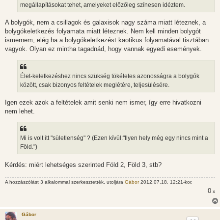
megállapításokat tehet, amelyeket előzőleg színesen idéztem.
A bolygók, nem a csillagok és galaxisok nagy száma miatt léteznek, a
bolygókeletkezés folyamata miatt léteznek. Nem kell minden bolygót
ismernem, elég ha a bolygókeletkezést kaotikus folyamatával tisztában
vagyok. Olyan ez mintha tagadnád, hogy vannak egyedi események.
Élet-keletkezéshez nincs szükség tökéletes azonosságra a bolygók
között, csak bizonyos feltételek meglétére, teljesülésére.
Igen ezek azok a feltételek amit senki nem ismer, így erre hivatkozni
nem lehet.
Mi is volt itt "sületlenség" ? (Ezen kívül:"Ilyen hely még egy nincs mint a
Föld.")
Kérdés: miért lehetséges szerinted Föld 2, Föld 3, stb?
A hozzászólást 3 alkalommal szerkesztették, utoljára
Gábor
2012.07.18. 12:21-kor.
0
x
Gábor