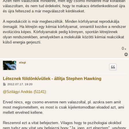
Azért nem válaszolok mindenre, mert egy csomó mindenre már korábban
á
s
válaszoltam, és nem tud érdekelni, hogy te makacs értetlenkedéssel újra
z
és újra felteszed a már megválaszolt kérdéseket.
ó
l
á
A reprodukciót is már megbeszéltük. Minden körfolyamat reprodukálja
s
önmagát. Ha létrejön egy kémiai körfolyamat, onnantól kezdve a rendszer
evolúcióra képes. Körfolyamatok pedig könnyen, spontán létrejönnek
olyan rendszerekben, amelyekben a molekulák közötti kémiai reakciókat
külső energia gerjeszti.
0
x
alagi
Léteznek földönkívüliek - állítja Stephen Hawking
H
2012.07.17. 19:20
o
z
@Szilágyi András (51141):
z
á
s
Erved nincs, egy csomo ervemre nem valaszoltal, pl. azokra sem amit
z
most megismeteltem, es most is csak kijelentomodban eloadod azt, ami
ó
l
mellett ervelned kellene.
á
s
Reszemrol ezt a vitat befejeztem. Vilagos hogy te pszihologiai okokbol
nem tudsz egy vitat ugy befejezni hogy "Ja, igen, ezt elneztem", ugyhogy