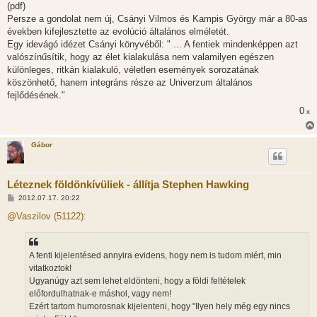
(pdf)
ó
l
Persze a gondolat nem új, Csányi Vilmos és Kampis György már a 80-as
á
években kifejlesztette az evolúció általános elméletét.
s
Egy idevágó idézet Csányi könyvéből: " ... A fentiek mindenképpen azt
valószínűsítik, hogy az élet kialakulása nem valamilyen egészen
különleges, ritkán kialakuló, véletlen események sorozatának
köszönhető, hanem integráns része az Univerzum általános
fejlődésének."
0
x
Gábor
Léteznek földönkívüliek - állítja Stephen Hawking
H
2012.07.17. 20:22
o
z
@Vaszilov (51122):
z
á
s
z
A fenti kijelentésed annyira evidens, hogy nem is tudom miért, min
ó
l
vitatkoztok!
á
Ugyanúgy azt sem lehet eldönteni, hogy a földi feltételek
s
előfordulhatnak-e máshol, vagy nem!
Ezért tartom humorosnak kijelenteni, hogy "Ilyen hely még egy nincs