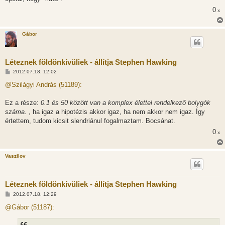
á
0
s
x
Gábor
Léteznek földönkívüliek - állítja Stephen Hawking
H
2012.07.18. 12:02
o
z
@Szilágyi András (51189):
z
á
s
Ez a része:
0.1 és 50 között van a komplex élettel rendelkező bolygók
z
száma.
, ha igaz a hipotézis akkor igaz, ha nem akkor nem igaz. Így
ó
l
értettem, tudom kicsit slendriánul fogalmaztam. Bocsánat.
á
0
s
x
Vaszilov
Léteznek földönkívüliek - állítja Stephen Hawking
H
2012.07.18. 12:29
o
z
@Gábor (51187):
z
á
s