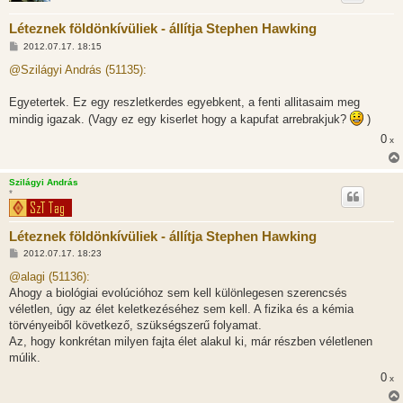
Léteznek földönkívüliek - állítja Stephen Hawking
H
2012.07.17. 18:15
o
z
@Szilágyi András (51135):
z
á
s
Egyetertek. Ez egy reszletkerdes egyebkent, a fenti allitasaim meg
z
mindig igazak. (Vagy ez egy kiserlet hogy a kapufat arrebrakjuk?
)
ó
l
0
x
á
s
Szilágyi András
*
Léteznek földönkívüliek - állítja Stephen Hawking
H
2012.07.17. 18:23
o
z
@alagi (51136):
z
Ahogy a biológiai evolúcióhoz sem kell különlegesen szerencsés
á
s
véletlen, úgy az élet keletkezéséhez sem kell. A fizika és a kémia
z
törvényeiből következő, szükségszerű folyamat.
ó
l
Az, hogy konkrétan milyen fajta élet alakul ki, már részben véletlenen
á
múlik.
s
0
x