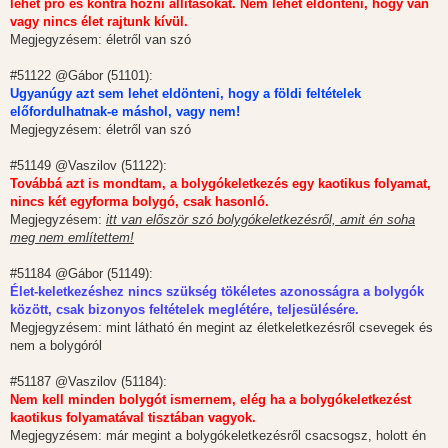
lehet pro és kontra hozni állításokat. Nem lehet eldönteni, hogy van
vagy nincs élet rajtunk kívül.
Megjegyzésem: életről van szó
#51122 @Gábor (51101):
Ugyanúgy azt sem lehet eldönteni, hogy a földi feltételek
előfordulhatnak-e máshol, vagy nem!
Megjegyzésem: életről van szó
#51149 @Vaszilov (51122):
Továbbá azt is mondtam, a bolygókeletkezés egy kaotikus folyamat,
nincs két egyforma bolygó, csak hasonló.
Megjegyzésem:
itt van először szó bolygókeletkezésről, amit én soha
meg nem említettem!
#51184 @Gábor (51149):
Élet-keletkezéshez nincs szükség tökéletes azonosságra a bolygók
között, csak bizonyos feltételek meglétére, teljesülésére.
Megjegyzésem: mint látható én megint az életkeletkezésről csevegek és
nem a bolygóról
#51187 @Vaszilov (51184):
Nem kell minden bolygót ismernem, elég ha a bolygókeletkezést
kaotikus folyamatával tisztában vagyok.
Megjegyzésem: már megint a bolygókeletkezésről csacsogsz, holott én