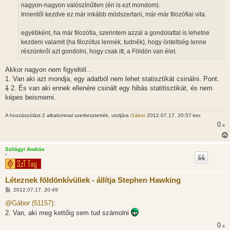
nagyon-nagyon valószínűtlen (én is ezt mondom).
Innentől kezdve ez már inkább módszertani, már-már filozófiai vita.
egyébként, ha már filozófia, szerintem azzal a gondolattal is lehetne
kezdeni valamit (ha filozófus lennék, tudnék), hogy önteltség lenne
részünkről azt gondolni, hogy csak itt, a Földön van élet.
Akkor nagyon nem figyeltél...
1. Van aki azt mondja, egy adatból nem lehet statisztikát csinálni. Pont.
1
2. És van aki ennek ellenére csinált egy hibás statitisztikát, és nem
képes beismerni.
A hozzászólást 2 alkalommal szerkesztették, utoljára
Gábor
2012.07.17. 20:57-kor.
0
x
Szilágyi András
*
Léteznek földönkívüliek - állítja Stephen Hawking
H
2012.07.17. 20:49
o
z
@Gábor (51157):
z
2. Van, aki meg kettőig sem tud számolni
á
s
0
x
z