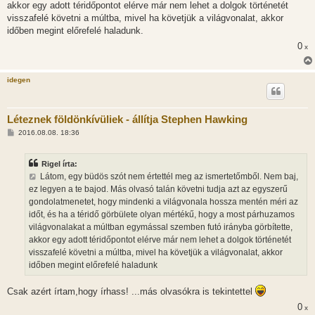
akkor egy adott téridőpontot elérve már nem lehet a dolgok történetét
visszafelé követni a múltba, mivel ha követjük a világvonalat, akkor
időben megint előrefelé haladunk.
0
x
idegen
Léteznek földönkívüliek - állítja Stephen Hawking
H
2016.08.08. 18:36
o
z
z
Rigel írta:
á
s
Látom, egy büdös szót nem értettél meg az ismertetőmből. Nem baj,
z
ez legyen a te bajod. Más olvasó talán követni tudja azt az egyszerű
ó
l
gondolatmenetet, hogy mindenki a világvonala hossza mentén méri az
á
időt, és ha a téridő görbülete olyan mértékű, hogy a most párhuzamos
s
világvonalakat a múltban egymással szemben futó irányba görbítette,
akkor egy adott téridőpontot elérve már nem lehet a dolgok történetét
visszafelé követni a múltba, mivel ha követjük a világvonalat, akkor
időben megint előrefelé haladunk
Csak azért írtam,hogy írhass! ...más olvasókra is tekintettel
0
x