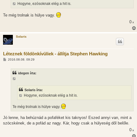
s
Hogyne, ezósoknak elég a hit is.
z
ó
l
Te még trolnak is hülye vagy.
á
s
0
x
Solaris
Léteznek földönkívüliek - állítja Stephen Hawking
H
2016.08.08. 09:29
o
z
z
idegen írta:
á
s
z
ó
l
Solaris írta:
á
Hogyne, ezósoknak elég a hit is.
s
Te még trolnak is hülye vagy.
Jó lenne, ha behúznád a pofaféket kis taknyos! Eszed annyi van, mint a
szöcskének, de a pofád az nagy. Kár, hogy csak a hülyeség dől belőle.
0
x