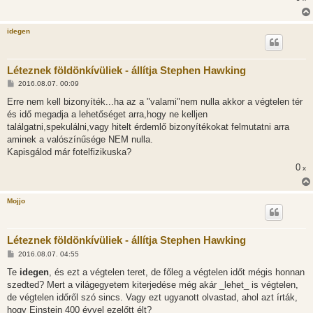
idegen
Léteznek földönkívüliek - állítja Stephen Hawking
H
2016.08.07. 00:09
o
z
Erre nem kell bizonyíték...ha az a "valami"nem nulla akkor a végtelen tér
z
és idő megadja a lehetőséget arra,hogy ne kelljen
á
s
találgatni,spekulálni,vagy hitelt érdemlő bizonyítékokat felmutatni arra
z
aminek a valószínűsége NEM nulla.
ó
l
Kapisgálod már fotelfizikuska?
á
0
s
x
Mojjo
Léteznek földönkívüliek - állítja Stephen Hawking
H
2016.08.07. 04:55
o
z
Te
idegen
, és ezt a végtelen teret, de főleg a végtelen időt mégis honnan
z
szedted? Mert a világegyetem kiterjedése még akár _lehet_ is végtelen,
á
s
de végtelen időről szó sincs. Vagy ezt ugyanott olvastad, ahol azt írták,
z
hogy Einstein 400 évvel ezelőtt élt?
ó