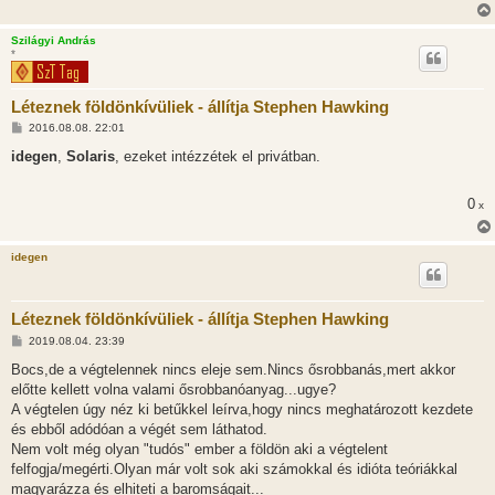
Szilágyi András
*
Léteznek földönkívüliek - állítja Stephen Hawking
H
2016.08.08. 22:01
o
z
idegen
,
Solaris
, ezeket intézzétek el privátban.
z
á
s
0
x
z
ó
l
á
idegen
s
Léteznek földönkívüliek - állítja Stephen Hawking
H
2019.08.04. 23:39
o
z
Bocs,de a végtelennek nincs eleje sem.Nincs ősrobbanás,mert akkor
z
előtte kellett volna valami ősrobbanóanyag...ugye?
á
s
A végtelen úgy néz ki betűkkel leírva,hogy nincs meghatározott kezdete
z
és ebből adódóan a végét sem láthatod.
ó
l
Nem volt még olyan "tudós" ember a földön aki a végtelent
á
felfogja/megérti.Olyan már volt sok aki számokkal és idióta teóriákkal
s
magyarázza és elhiteti a baromságait...