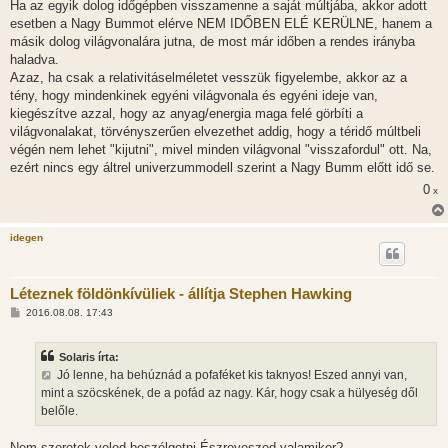
Ha az egyik dolog időgépben visszamenne a saját múltjába, akkor adott
esetben a Nagy Bummot elérve NEM IDŐBEN ELÉ KERÜLNE, hanem a
másik dolog világvonalára jutna, de most már időben a rendes irányba
haladva.
Azaz, ha csak a relativitáselméletet vesszük figyelembe, akkor az a
tény, hogy mindenkinek egyéni világvonala és egyéni ideje van,
kiegészítve azzal, hogy az anyag/energia maga felé görbíti a
világvonalakat, törvényszerűen elvezethet addig, hogy a téridő múltbeli
végén nem lehet "kijutni", mivel minden világvonal "visszafordul" ott. Na,
ezért nincs egy áltrel univerzummodell szerint a Nagy Bumm előtt idő se.
0
x
idegen
Léteznek földönkívüliek - állítja Stephen Hawking
H
2016.08.08. 17:43
o
z
z
Solaris írta:
á
s
Jó lenne, ha behúznád a pofaféket kis taknyos! Eszed annyi van,
z
mint a szöcskének, de a pofád az nagy. Kár, hogy csak a hülyeség dől
ó
l
belőle.
á
s
Nem szeretek veled beszélgetni.Észreveszed valamikor?