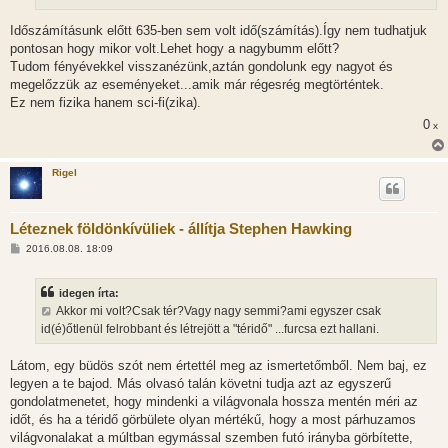
Időszámításunk előtt 635-ben sem volt idő(számítás).Így nem tudhatjuk
pontosan hogy mikor volt.Lehet hogy a nagybumm előtt?
Tudom fényévekkel visszanézünk,aztán gondolunk egy nagyot és
megelőzzük az eseményeket...amik már régesrég megtörténtek.
Ez nem fizika hanem sci-fi(zika).
0
x
Rigel
Léteznek földönkívüliek - állítja Stephen Hawking
H
2016.08.08. 18:09
o
z
z
idegen írta:
á
s
Akkor mi volt?Csak tér?Vagy nagy semmi?ami egyszer csak
z
id(é)őtlenül felrobbant és létrejött a "téridő" ...furcsa ezt hallani.
ó
l
á
Látom, egy büdös szót nem értettél meg az ismertetőmből. Nem baj, ez
s
legyen a te bajod. Más olvasó talán követni tudja azt az egyszerű
gondolatmenetet, hogy mindenki a világvonala hossza mentén méri az
időt, és ha a téridő görbülete olyan mértékű, hogy a most párhuzamos
világvonalakat a múltban egymással szemben futó irányba görbítette,