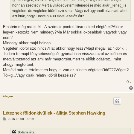
Te idegen, és ezt a végtelen teret, de főleg a végtelen időt mégis
z
honnan szedted? Mert a világegyetem kiterjedése még akár _lehet_ is
ó
l
végtelen, de végtelen időről szó sincs. Vagy ezt ugyanott olvastad, ahol
á
azt írták, hogy Einstein 400 évvel ezelőtt élt?
s
Einstein még ma is él...A számok pontosítása neked elégtétel?Akkor
legyen kétszáz.Nem mindegy?Ma Már sokkal okosabbak vagytok vagy
nem?
Mindegy akkor majd holnap...
Végtelen időről szó nincs?Hát akkor hogy lesz?Majd megáll az "idő"?...
Tudom te majd fénysebességnél gyorsabban visszautazol az időben és
megváltoztatod azt ami már megtörtént,mert te előbb odaérsz...mint
ahogy megtörtént.
Meséld már el értelmesen hogy is van ez a"nem végtelen"idő???Véges?
Tól-ig...Vagy csak relatív időről beszélsz?
0
x
idegen
Léteznek földönkívüliek - állítja Stephen Hawking
H
2016.08.08. 00:19
o
z
z
Solaris írta:
á