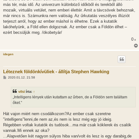
s
más tér, más idő. Az univerzum különböző időkből és terekből álló
z
mozaik, virtuális vetület, nem emberi élettér. Amit a távcsövek behoznak,
ó
l
már nincs is. Számunkra nem valóság. Az űrkutatás veszélyes illúziót
á
terjeszt arról, hogy az ember máshol is élhetne. Ezek a kutatók
s
lakóhelyünk, a Föld ellen dolgoznak. Az ember csak a Földön élhet –
ezért becsüljük meg. /ökobetyár/
0
x
idegen
Léteznek földönkívüliek - állítja Stephen Hawking
H
2020.01.12. 21:58
o
z
z
vilsi
írta:
↑
á
s
„Intelligens lények után kutattam az űrben, de a Földön sem találtam
z
őket.”
ó
l
á
Hát vajon miért nem csodálkozom?Az ember csak szeretne
s
"intelligens"lenni,de nem az,és nem is lesz még egy jó ideig.
Régebben voltak kutatók és tudósok...ma már csak kóklerek és csalók
vannak.Mi ennek az oka?
...Alapvetően két nagyon súlyos hiba van/volt és lesz is egy darabig,de