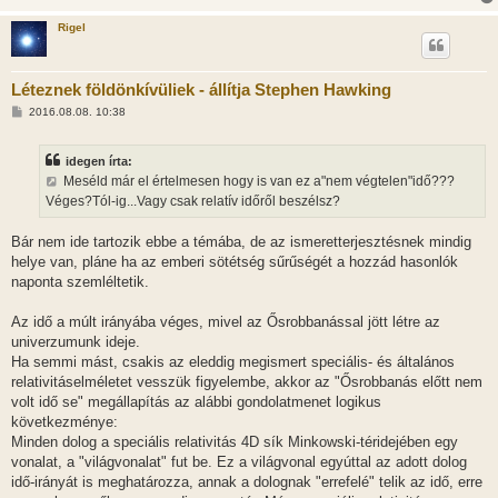
Rigel
Léteznek földönkívüliek - állítja Stephen Hawking
H
2016.08.08. 10:38
o
z
z
idegen írta:
á
s
Meséld már el értelmesen hogy is van ez a"nem végtelen"idő???
z
Véges?Tól-ig...Vagy csak relatív időről beszélsz?
ó
l
á
Bár nem ide tartozik ebbe a témába, de az ismeretterjesztésnek mindig
s
helye van, pláne ha az emberi sötétség sűrűségét a hozzád hasonlók
naponta szemléltetik.
Az idő a múlt irányába véges, mivel az Ősrobbanással jött létre az
univerzumunk ideje.
Ha semmi mást, csakis az eleddig megismert speciális- és általános
relativitáselméletet vesszük figyelembe, akkor az "Ősrobbanás előtt nem
volt idő se" megállapítás az alábbi gondolatmenet logikus
következménye:
Minden dolog a speciális relativitás 4D sík Minkowski-téridejében egy
vonalat, a "világvonalat" fut be. Ez a világvonal egyúttal az adott dolog
idő-irányát is meghatározza, annak a dolognak "errefelé" telik az idő, erre