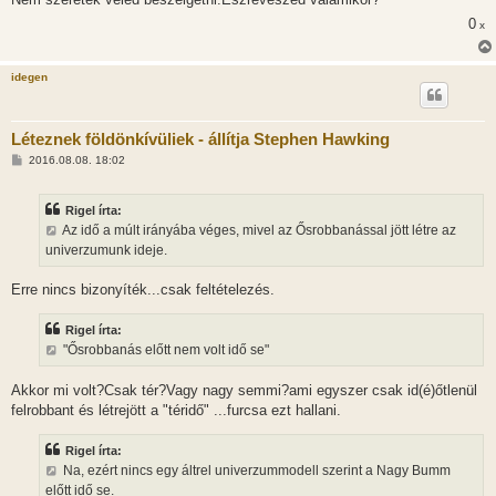
0
x
idegen
Léteznek földönkívüliek - állítja Stephen Hawking
H
2016.08.08. 18:02
o
z
z
Rigel írta:
á
s
Az idő a múlt irányába véges, mivel az Ősrobbanással jött létre az
z
univerzumunk ideje.
ó
l
á
Erre nincs bizonyíték...csak feltételezés.
s
Rigel írta:
"Ősrobbanás előtt nem volt idő se"
Akkor mi volt?Csak tér?Vagy nagy semmi?ami egyszer csak id(é)őtlenül
felrobbant és létrejött a "téridő" ...furcsa ezt hallani.
Rigel írta:
Na, ezért nincs egy áltrel univerzummodell szerint a Nagy Bumm
előtt idő se.