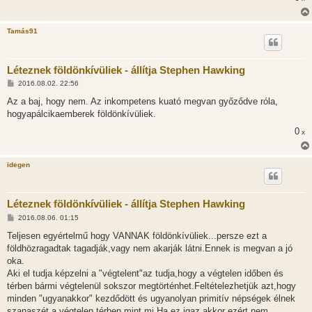
Tamás91
Léteznek földönkívüliek - állítja Stephen Hawking
H
2016.08.02. 22:56
o
z
Az a baj, hogy nem. Az inkompetens kuató megvan győződve róla,
z
hogyapálcikaemberek földönkívüliek.
á
s
0
x
z
ó
l
á
idegen
s
Léteznek földönkívüliek - állítja Stephen Hawking
H
2016.08.06. 01:15
o
z
Teljesen egyértelmű hogy VANNAK földönkívüliek...persze ezt a
z
földhözragadtak tagadják,vagy nem akarják látni.Ennek is megvan a jó
á
s
oka.
z
Aki el tudja képzelni a "végtelent"az tudja,hogy a végtelen időben és
ó
l
térben bármi végtelenül sokszor megtörténhet.Feltételezhetjük azt,hogy
á
minden "ugyanakkor" kezdődött és ugyanolyan primitív népségek élnek
s
szanaszét a végtelen térben mint mi.Ha ez igaz akkor ezért nem