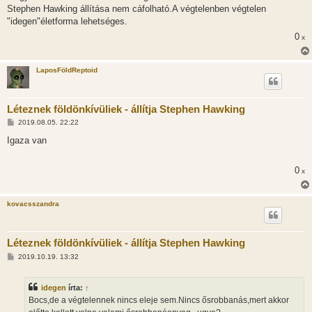
Stephen Hawking állítása nem cáfolható.A végtelenben végtelen
"idegen"életforma lehetséges.
0
x
LaposFöldReptoid
Léteznek földönkívüliek - állítja Stephen Hawking
H
2019.08.05. 22:22
o
z
Igaza van
z
á
s
0
x
z
ó
l
á
kovacsszandra
s
Léteznek földönkívüliek - állítja Stephen Hawking
H
2019.10.19. 13:32
o
z
z
idegen
írta:
↑
á
s
Bocs,
de a végtelennek nincs eleje sem.Nincs ősrobbanás,mert akkor
z