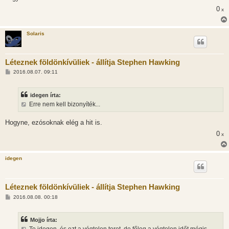
l
0
x
á
s
Solaris
Léteznek földönkívüliek - állítja Stephen Hawking
H
2016.08.07. 09:11
o
z
z
idegen írta:
á
s
Erre nem kell bizonyíték...
z
ó
l
Hogyne, ezósoknak elég a hit is.
á
0
s
x
idegen
Léteznek földönkívüliek - állítja Stephen Hawking
H
2016.08.08. 00:18
o
z
z
Mojjo írta:
á
s