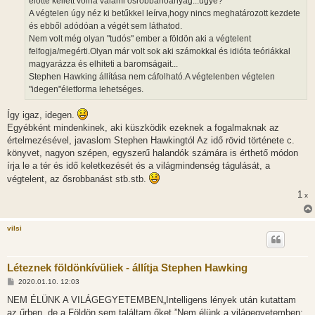
előtte kellett volna valami ősrobbanóanyag...ugye?
ó
l
A végtelen úgy néz ki betűkkel leírva,hogy nincs meghatározott kezdete
á
és ebből adódóan a végét sem láthatod.
s
Nem volt még olyan "tudós" ember a földön aki a végtelent
felfogja/megérti.Olyan már volt sok aki számokkal és idióta teóriákkal
magyarázza és elhiteti a baromságait...
Stephen Hawking állítása nem cáfolható.A végtelenben végtelen
"idegen"életforma lehetséges.
Így igaz, idegen.
Egyébként mindenkinek, aki küszködik ezeknek a fogalmaknak az
értelmezésével, javaslom Stephen Hawkingtól Az idő rövid története c.
könyvet, nagyon szépen, egyszerű halandók számára is érthető módon
írja le a tér és idő keletkezését és a világmindenség tágulását, a
végtelent, az ősrobbanást stb.stb.
1
x
vilsi
Léteznek földönkívüliek - állítja Stephen Hawking
H
2020.01.10. 12:03
o
z
NEM ÉLÜNK A VILÁGEGYETEMBEN„Intelligens lények után kutattam
z
az űrben, de a Földön sem találtam őket.”Nem élünk a világegyetemben:
á