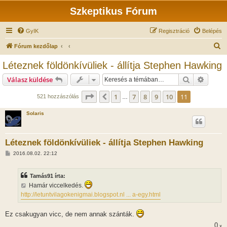
Szkeptikus Fórum
GyIK
Regisztráció
Belépés
K
Fórum kezdőlap
e
Léteznek földönkívüliek - állítja Stephen Hawking
r
Keresés
Részlet
Válasz küldése
e
s
Oldal:
11
/
11
1
7
8
9
10
11
Előző
521 hozzászólás
…
é
Solaris
s
Léteznek földönkívüliek - állítja Stephen Hawking
H
2016.08.02. 22:12
o
z
z
Tamás91 írta:
á
s
Hamár viccelkedés.
z
http://letuntvilagokenigmai.blogspot.nl ... a-egy.html
ó
l
á
Ez csakugyan vicc, de nem annak szánták.
s
0
x