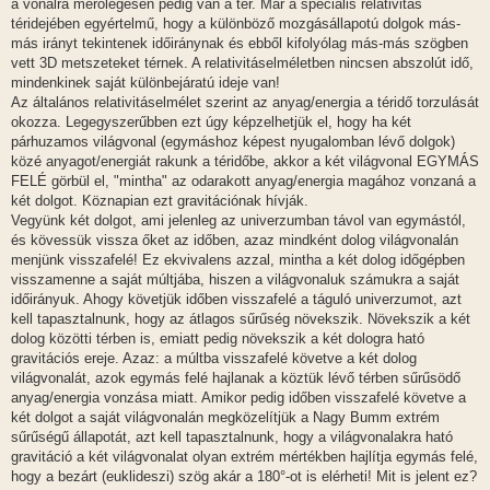
a vonalra merőlegesen pedig van a tér. Már a speciális relativitás
téridejében egyértelmű, hogy a különböző mozgásállapotú dolgok más-
más irányt tekintenek időiránynak és ebből kifolyólag más-más szögben
vett 3D metszeteket térnek. A relativitáselméletben nincsen abszolút idő,
mindenkinek saját különbejáratú ideje van!
Az általános relativitáselmélet szerint az anyag/energia a téridő torzulását
okozza. Legegyszerűbben ezt úgy képzelhetjük el, hogy ha két
párhuzamos világvonal (egymáshoz képest nyugalomban lévő dolgok)
közé anyagot/energiát rakunk a téridőbe, akkor a két világvonal EGYMÁS
FELÉ görbül el, "mintha" az odarakott anyag/energia magához vonzaná a
két dolgot. Köznapian ezt gravitációnak hívják.
Vegyünk két dolgot, ami jelenleg az univerzumban távol van egymástól,
és kövessük vissza őket az időben, azaz mindként dolog világvonalán
menjünk visszafelé! Ez ekvivalens azzal, mintha a két dolog időgépben
visszamenne a saját múltjába, hiszen a világvonaluk számukra a saját
időirányuk. Ahogy követjük időben visszafelé a táguló univerzumot, azt
kell tapasztalnunk, hogy az átlagos sűrűség növekszik. Növekszik a két
dolog közötti térben is, emiatt pedig növekszik a két dologra ható
gravitációs ereje. Azaz: a múltba visszafelé követve a két dolog
világvonalát, azok egymás felé hajlanak a köztük lévő térben sűrűsödő
anyag/energia vonzása miatt. Amikor pedig időben visszafelé követve a
két dolgot a saját világvonalán megközelítjük a Nagy Bumm extrém
sűrűségű állapotát, azt kell tapasztalnunk, hogy a világvonalakra ható
gravitáció a két világvonalat olyan extrém mértékben hajlítja egymás felé,
hogy a bezárt (euklideszi) szög akár a 180°-ot is elérheti! Mit is jelent ez?