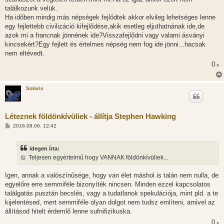
találkozunk velük.
Ha időben mindig más népségek fejlődtek akkor elvileg lehetséges lenne
egy fejlettebb civilizáció kifejlődése,akik esetleg eljuthatnának ide,de
azok mi a francnak jönnének ide?Visszafejlődni vagy valami ásványi
kincsekért?Egy fejlett és értelmes népség nem fog ide jönni...hacsak
nem eltévedt.
0
x
Solaris
Léteznek földönkívüliek - állítja Stephen Hawking
H
2016.08.06. 12:42
o
z
z
idegen írta:
á
s
Teljesen egyértelmű hogy VANNAK földönkívüliek...
z
ó
l
Igen, annak a valószínűsége, hogy van élet máshol is talán nem nulla, de
á
egyelőre erre semmiféle bizonyíték nincsen. Minden ezzel kapcsolatos
s
találgatás pusztán becslés, vagy a tudatlanok spekulációja, mint pld. a te
kijelentésed, mert semmiféle olyan dolgot nem tudsz említeni, amivel az
állításod hitelt érdemlő lenne sufnifizikuska.
0
x