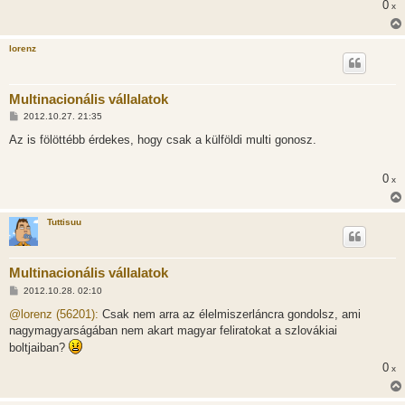
0
x
lorenz
Multinacionális vállalatok
H
2012.10.27. 21:35
o
z
Az is fölöttébb érdekes, hogy csak a külföldi multi gonosz.
z
á
s
0
x
z
ó
l
á
Tuttisuu
s
Multinacionális vállalatok
H
2012.10.28. 02:10
o
z
@lorenz (56201):
Csak nem arra az élelmiszerláncra gondolsz, ami
z
nagymagyarságában nem akart magyar feliratokat a szlovákiai
á
s
boltjaiban?
z
ó
0
x
l
á
s