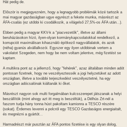
Hát pedig de.
Először is megjegyezném, hogy a legnagyobb problémák közé tartozik a
mai magyar gazdaságban ugye egyrészt a fekete munka, másrészt az
ÁFA-csalás (ez utóbbi ki csodálkozik, a világelső 27,5%-os ÁFA után...).
Ebben pedig a magyar KKV-k a "piacvezetők", illetve az állami
beruházásokon hízó, ilyen-olyan kormánykapcsolatokkal rendelkező, a
korrupciót maximálisan kihasználó építkező nagyvállalatok, és azok
(néha) gyanús alvállalkozói. Egyszer egy ilyen utóbbinak vertem a
vakolatot Szegeden, nem hogy be nem voltam jelentve, még fizetést se
kaptam.
A multikra pont az a jellemző, hogy "fehérek", azaz általában minden adót
pontosan fizetnek, hogy ne veszélyeztessék a jogi helyzetüket az adott
országban, illetve a további terjeszkedést veszélyeztetné, ha egy
országban adócsalónak kiáltanák ki őket.
Másrészt nagyon sok multi forgalmában kulcsszerepet játszanak a helyi
beszállítók (mint ahogy azt itt meg is beszéltük), a Délhús Zrt-nél a
faszom tudja hány tonna húst pakoltam kamionra a TESCO részére
(sokat). Érdemes levenni a polcról egy TESCO Gazdaságos energiaitalt,
és megnézni a gyártót...
Harmadrészt már pusztán az ÁFA pontos fizetése is egy olyan dolog,