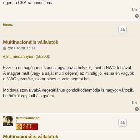
/Igen, a CBA-ra gondoltam/
0
x
lorenz
Multinacionális vállalatok
H
2012.10.28. 15:31
o
z
@mimindannyian (56208):
z
á
s
Ezzel a demagóg multizással ugyanaz a helyzet, mint a NWO fóbiával.
z
A magyar multi(vagy a saját multi cégem) az mindig jó, és ha én vagyok
ó
l
a NWO vezetője, akkor nincs is vele semmi baj.
á
s
Moldova szavaival:A vegetáriánus gondolkodásmódja is nagyot változik,
ha örököl egy kolbászgyárat.
0
x
mimindannyian
*
Multinacionális vállalatok