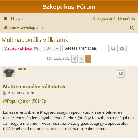
Szkeptikus Fórum
GyIK
Regisztráció
Belépés
K
Fórum kezdőlap
e
Multinacionális vállalatok
r
Keresés
Részlet
Válasz küldése
e
s
1
2
Előző
61 hozzászólás
é
stark
s
Multinacionális vállalatok
H
2012.10.27. 10:32
o
z
@Popula(c)tion (56147):
z
á
s
És ezzel értünk el a Magyarországon specifikus, kissé értelmetlen
z
multiellenesség legnagyobb tévedéséhez (ha úgy tetszik, hazugságához):
ó
l
az, hogy a multi nem vesz részt az ország gazdasági gyarapodásában,
á
fejlődésében, hanem csak viszi ki a pénzt talicskaszámra.
s