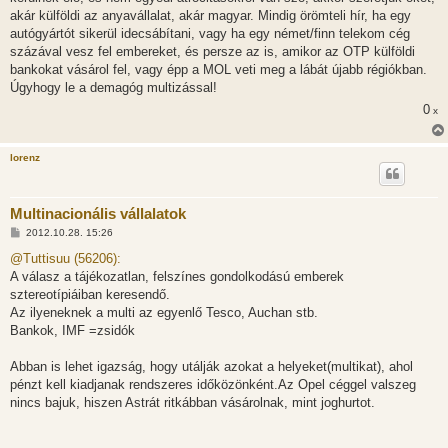
ó
l
akár külföldi az anyavállalat, akár magyar. Mindig örömteli hír, ha egy
á
autógyártót sikerül idecsábítani, vagy ha egy német/finn telekom cég
s
százával vesz fel embereket, és persze az is, amikor az OTP külföldi
bankokat vásárol fel, vagy épp a MOL veti meg a lábát újabb régiókban.
Úgyhogy le a demagóg multizással!
0
x
lorenz
Multinacionális vállalatok
H
2012.10.28. 15:26
o
z
@Tuttisuu (56206):
z
A válasz a tájékozatlan, felszínes gondolkodású emberek
á
s
sztereotípiáiban keresendő.
z
Az ilyeneknek a multi az egyenlő Tesco, Auchan stb.
ó
l
Bankok, IMF =zsidók
á
s
Abban is lehet igazság, hogy utálják azokat a helyeket(multikat), ahol
pénzt kell kiadjanak rendszeres időközönként.Az Opel céggel valszeg
nincs bajuk, hiszen Astrát ritkábban vásárolnak, mint joghurtot.