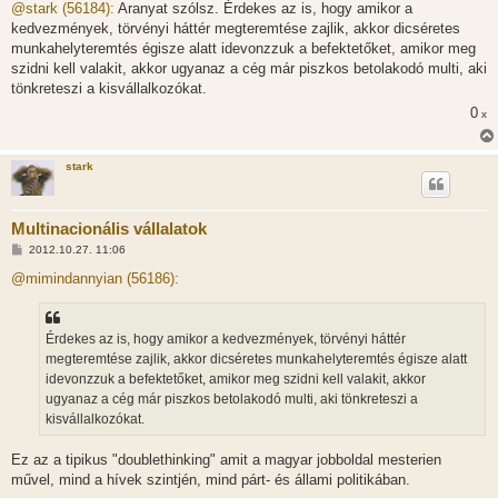
z
@stark (56184):
Aranyat szólsz. Érdekes az is, hogy amikor a
z
kedvezmények, törvényi háttér megteremtése zajlik, akkor dicséretes
á
s
munkahelyteremtés égisze alatt idevonzzuk a befektetőket, amikor meg
z
szidni kell valakit, akkor ugyanaz a cég már piszkos betolakodó multi, aki
ó
l
tönkreteszi a kisvállalkozókat.
á
0
s
x
stark
Multinacionális vállalatok
H
2012.10.27. 11:06
o
z
@mimindannyian (56186):
z
á
s
z
Érdekes az is, hogy amikor a kedvezmények, törvényi háttér
ó
l
megteremtése zajlik, akkor dicséretes munkahelyteremtés égisze alatt
á
idevonzzuk a befektetőket, amikor meg szidni kell valakit, akkor
s
ugyanaz a cég már piszkos betolakodó multi, aki tönkreteszi a
kisvállalkozókat.
Ez az a tipikus "doublethinking" amit a magyar jobboldal mesterien
művel, mind a hívek szintjén, mind párt- és állami politikában.