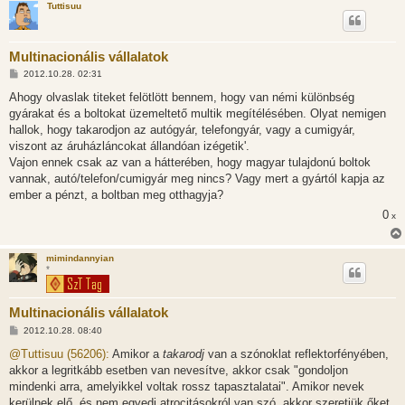
Tuttisuu
Multinacionális vállalatok
H
2012.10.28. 02:31
o
z
Ahogy olvaslak titeket felötlött bennem, hogy van némi különbség
z
gyárakat és a boltokat üzemeltető multik megítélésében. Olyat nemigen
á
s
hallok, hogy takarodjon az autógyár, telefongyár, vagy a cumigyár,
z
viszont az áruházláncokat állandóan izégetik'.
ó
l
Vajon ennek csak az van a hátterében, hogy magyar tulajdonú boltok
á
vannak, autó/telefon/cumigyár meg nincs? Vagy mert a gyártól kapja az
s
ember a pénzt, a boltban meg otthagyja?
0
x
mimindannyian
*
Multinacionális vállalatok
H
2012.10.28. 08:40
o
z
@Tuttisuu (56206):
Amikor a
takarodj
van a szónoklat reflektorfényében,
z
akkor a legritkább esetben van nevesítve, akkor csak "gondoljon
á
s
mindenki arra, amelyikkel voltak rossz tapasztalatai". Amikor nevek
z
kerülnek elő, és nem egyedi atrocitásokról van szó, akkor szeretjük őket,