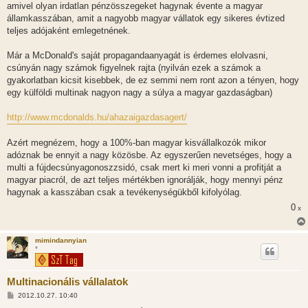
amivel olyan irdatlan pénzösszegeket hagynak évente a magyar
államkasszában, amit a nagyobb magyar vállatok egy sikeres évtized
teljes adójaként emlegetnének.
Már a McDonald's saját propagandaanyagát is érdemes elolvasni,
csúnyán nagy számok figyelnek rajta (nyilván ezek a számok a
gyakorlatban kicsit kisebbek, de ez semmi nem ront azon a tényen, hogy
egy külföldi multinak nagyon nagy a súlya a magyar gazdaságban)
http://www.mcdonalds.hu/ahazaigazdasagert/
Azért megnézem, hogy a 100%-ban magyar kisvállalkozók mikor
adóznak be ennyit a nagy közösbe. Az egyszerűen nevetséges, hogy a
multi a fújdecsúnyagonoszzsidó, csak mert ki meri vonni a profitját a
magyar piacról, de azt teljes mértékben ignorálják, hogy mennyi pénz
hagynak a kasszában csak a tevékenységükből kifolyólag.
0
x
mimindannyian
*
Multinacionális vállalatok
H
2012.10.27. 10:40
o