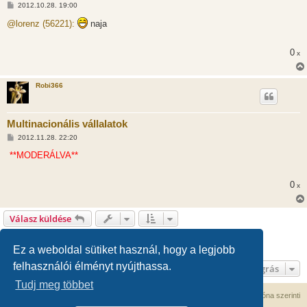
H
2012.10.28. 19:00
o
z
@lorenz (56221):
naja
z
á
s
0
x
z
ó
l
á
Robi366
s
Multinacionális vállalatok
H
2012.11.28. 22:20
o
z
**MODERÁLVA**
z
á
s
0
x
z
ó
l
á
Válasz küldése
s
1
2
Előző
61 hozzászólás
Ez a weboldal sütiket használ, hogy a legjobb
felhasználói élményt nyújthassa.
Ugrás
Tudj meg többet
Fórum kezdőlap
Kapcsolat
Minden időpont
UTC+02:00
időzóna szerinti