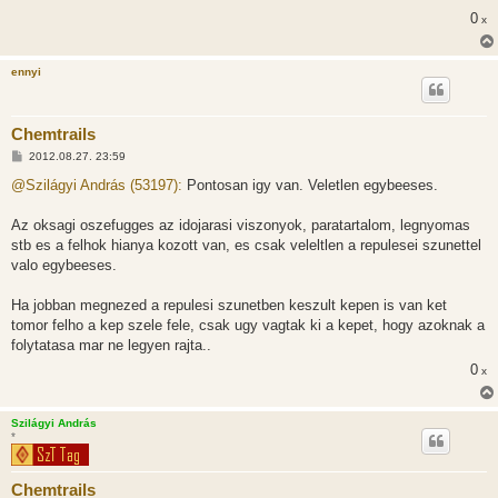
s
0
x
z
ó
l
á
ennyi
s
Chemtrails
H
2012.08.27. 23:59
o
z
@Szilágyi András (53197):
Pontosan igy van. Veletlen egybeeses.
z
á
s
Az oksagi oszefugges az idojarasi viszonyok, paratartalom, legnyomas
z
stb es a felhok hianya kozott van, es csak veleltlen a repulesei szunettel
ó
l
valo egybeeses.
á
s
Ha jobban megnezed a repulesi szunetben keszult kepen is van ket
tomor felho a kep szele fele, csak ugy vagtak ki a kepet, hogy azoknak a
folytatasa mar ne legyen rajta..
0
x
Szilágyi András
*
Chemtrails