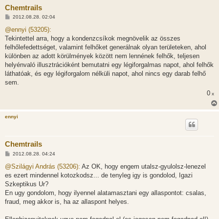
Chemtrails
H
2012.08.28. 02:04
o
z
@ennyi (53205):
z
Tekintettel arra, hogy a kondenzcsíkok megnövelik az összes
á
s
felhőlefedettséget, valamint felhőket generálnak olyan területeken, ahol
z
különben az adott körülmények között nem lennének felhők, teljesen
ó
l
helyénvaló illusztrációként bemutatni egy légiforgalmas napot, ahol felhők
á
láthatóak, és egy légiforgalom nélküli napot, ahol nincs egy darab felhő
s
sem.
0
x
ennyi
Chemtrails
H
2012.08.28. 04:24
o
z
@Szilágyi András (53206):
Az OK, hogy engem utalsz-gyulolsz-lenezel
z
es ezert mindennel kotozkodsz... de tenyleg igy is gondolod, Igazi
á
s
Szkeptikus Ur?
z
En ugy gondolom, hogy ilyennel alatamasztani egy allaspontot: csalas,
ó
l
fraud, meg akkor is, ha az allaspont helyes.
á
s