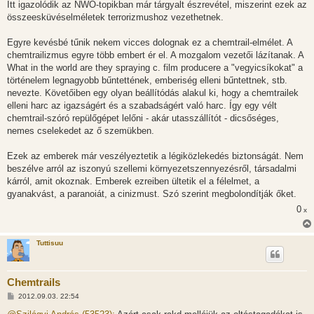
Itt igazolódik az NWO-topikban már tárgyalt észrevétel, miszerint ezek az
á
s
összeesküvéselméletek terrorizmushoz vezethetnek.
z
ó
l
Egyre kevésbé tűnik nekem vicces dolognak ez a chemtrail-elmélet. A
á
chemtrailizmus egyre több embert ér el. A mozgalom vezetői lázítanak. A
s
What in the world are they spraying c. film producere a "vegyicsíkokat" a
történelem legnagyobb bűntettének, emberiség elleni bűntettnek, stb.
nevezte. Követőiben egy olyan beállítódás alakul ki, hogy a chemtrailek
elleni harc az igazságért és a szabadságért való harc. Így egy vélt
chemtrail-szóró repülőgépet lelőni - akár utasszállítót - dicsőséges,
nemes cselekedet az ő szemükben.
Ezek az emberek már veszélyeztetik a légiközlekedés biztonságát. Nem
beszélve arról az iszonyú szellemi környezetszennyezésről, társadalmi
kárról, amit okoznak. Emberek ezreiben ültetik el a félelmet, a
gyanakvást, a paranoiát, a cinizmust. Szó szerint megbolondítják őket.
0
x
Tuttisuu
Chemtrails
H
2012.09.03. 22:54
o
z