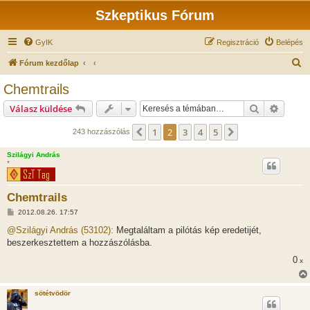
Szkeptikus Fórum
GyIK
Regisztráció
Belépés
K
Fórum kezdőlap
e
Chemtrails
r
Keresés
Részlet
Válasz küldése
e
s
1
2
3
4
5
Előző
Következő
243 hozzászólás
é
Szilágyi András
s
*
Chemtrails
H
2012.08.26. 17:57
o
z
@Szilágyi András (53102):
Megtaláltam a pilótás kép eredetijét,
z
beszerkesztettem a hozzászólásba.
á
s
0
x
z
ó
l
á
sötétvödör
s