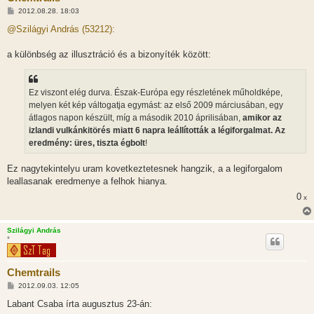
H
2012.08.28. 18:03
o
z
@Szilágyi András (53212):
z
á
s
a különbség az illusztráció és a bizonyíték között:
z
ó
l
á
Ez viszont elég durva. Észak-Európa egy részletének műholdképe,
s
melyen két kép váltogatja egymást: az első 2009 márciusában, egy
átlagos napon készült, míg a második 2010 áprilisában,
amikor az
izlandi vulkánkitörés miatt 6 napra leállították a légiforgalmat. Az
eredmény: üres, tiszta égbolt
!
Ez nagytekintelyu uram kovetkeztetesnek hangzik, a a legiforgalom
leallasanak eredmenye a felhok hianya.
0
x
Szilágyi András
*
Chemtrails
H
2012.09.03. 12:05
o
z
Labant Csaba írta augusztus 23-án:
z