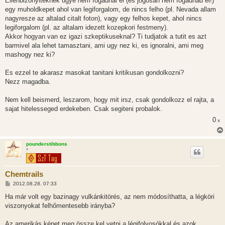
Ellenbizonyiteknek ugye nem fogadnal el (es jogosan nem fogadnad el!)
egy muholdkepet ahol van legiforgalom, de nincs felho (pl. Nevada allam
nagyresze az altalad citalt foton), vagy egy felhos kepet, ahol nincs
legiforgalom (pl. az altalam idezett kozepkori festmeny).
Akkor hogyan van ez igazi szkeptikuseknal? Ti tudjatok a tutit es azt
barmivel ala lehet tamasztani, ami ugy nez ki, es ignoralni, ami meg
mashogy nez ki?
Es ezzel te akarasz masokat tanitani kritikusan gondolkozni?
Nezz magadba.
Nem kell beismerd, leszarom, hogy mit irsz, csak gondolkozz el rajta, a
sajat hitelesseged erdekeben. Csak segiteni probalok.
0
x
pounderstibbons
*
Chemtrails
H
2012.08.28. 07:33
o
z
Ha már volt egy bazinagy vulkánkitörés, az nem módosíthatta, a légköri
z
viszonyokat felhőmentesebb irányba?
á
s
z
Az amerikás képet meg össze kel vetni a légifolyosókkal és azok