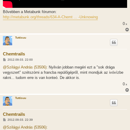
Bővebben a Metabunk fórumon:
http://metabunk.org/threads/634-A-Chemt ... -Unknowing
0
x
Tuttisuu
Chemtrails
H
2012.09.03. 22:00
o
z
@Szilágyi András (53506):
Nyilván jobban megéri ezt a "sok drága
z
vegyszert" szétszórni a francba repülőgépről, mint mondjuk az ivóvízbe
á
s
rakni... tudom erre is van konteó. De akkor is.
z
0
ó
x
l
á
s
Tuttisuu
Chemtrails
H
2012.09.03. 22:39
o
z
@Szilágyi András (53506):
z