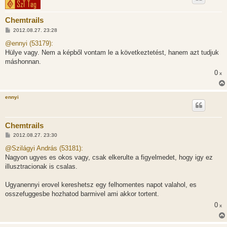
Chemtrails
H
2012.08.27. 23:28
o
z
@ennyi (53179):
z
Hülye vagy. Nem a képből vontam le a következtetést, hanem azt tudjuk
á
s
máshonnan.
z
0
ó
x
l
á
s
ennyi
Chemtrails
H
2012.08.27. 23:30
o
z
@Szilágyi András (53181):
z
Nagyon ugyes es okos vagy, csak elkerulte a figyelmedet, hogy igy ez
á
s
illusztracionak is csalas.
z
ó
l
Ugyanennyi erovel kereshetsz egy felhomentes napot valahol, es
á
osszefuggesbe hozhatod barmivel ami akkor tortent.
s
0
x