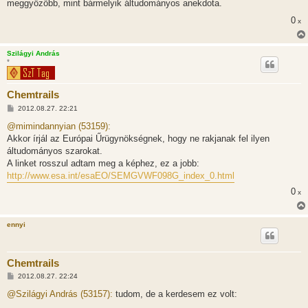
meggyőzőbb, mint bármelyik áltudományos anekdota.
á
s
0
x
z
ó
l
á
Szilágyi András
s
*
Chemtrails
H
2012.08.27. 22:21
o
z
@mimindannyian (53159):
z
Akkor írjál az Európai Űrügynökségnek, hogy ne rakjanak fel ilyen
á
s
áltudományos szarokat.
z
A linket rosszul adtam meg a képhez, ez a jobb:
ó
l
http://www.esa.int/esaEO/SEMGVWF098G_index_0.html
á
s
0
x
ennyi
Chemtrails
H
2012.08.27. 22:24
o
z
@Szilágyi András (53157):
tudom, de a kerdesem ez volt:
z