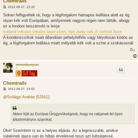
Chemtrails
H
2012.08.27. 22:32
o
z
Sokan felfigyeltek rá, hogy a légiforgalom hatnapos leállása alatt az ég
z
olyan kék volt Európában, amilyennek nagyon régen nem látták, ahogy
á
s
ez a londoni beszámoló is leírja:
z
Iceland volcano creates bluer skies, rips away veil of contrail haze
ó
l
A kondenzcsíkok miatt állandóan pehelyfelhős vagy fátyolosan ködös az
á
ég, a légiforgalom leállása miatt mélyebb kék volt a színe a szokásosnál.
s
0
x
mimindannyian
*
Chemtrails
H
2012.08.27. 23:02
o
z
@Szilágyi András (53161):
z
á
s
z
Akkor írjál az Európai Űrügynökségnek, hogy ne rakjanak fel ilyen
ó
l
áltudományos szarokat.
á
s
Oké! Szerintem is ez a helyes eljárás. Az a legrosszabb, amikor
valakinek igaza van és hibás érveléssel teszi azt kétségessé.