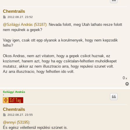
Chemtrails
H
2012.08.27. 23:52
o
z
@Szilágyi András (53187):
Nevada folott, meg Utah lathato resze folott
z
nem repulnek a gepek?
á
s
z
Vagy igen, csak ott epp olyanok a korulmenyek, hogy nem kepzodik
ó
l
felho?
á
s
Okos Andras, nem azt vitatom, hogy a gepek csikot huznak, ez
kozismert, hanem azt, hogy ha egy csiktalan-felhotlen muholdkepet
mutatsz, akkor az nem illusztracio arra, hogy repulesi szunet volt.
Az arra illusztracio, hogy felhotlen ido volt.
0
x
Szilágyi András
*
Chemtrails
H
2012.08.27. 23:55
o
z
@ennyi (53195):
z
És egész véletlenül repülési szünet is.
á