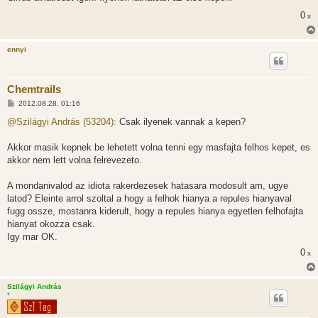
s
0
x
z
ó
l
á
ennyi
s
Chemtrails
H
2012.08.28. 01:16
o
z
@Szilágyi András (53204):
Csak ilyenek vannak a kepen?
z
á
s
Akkor masik kepnek be lehetett volna tenni egy masfajta felhos kepet, es
z
akkor nem lett volna felrevezeto.
ó
l
á
A mondanivalod az idiota rakerdezesek hatasara modosult am, ugye
s
latod? Eleinte arrol szoltal a hogy a felhok hianya a repules hianyaval
fugg ossze, mostanra kiderult, hogy a repules hianya egyetlen felhofajta
hianyat okozza csak.
Igy mar OK.
0
x
Szilágyi András
*