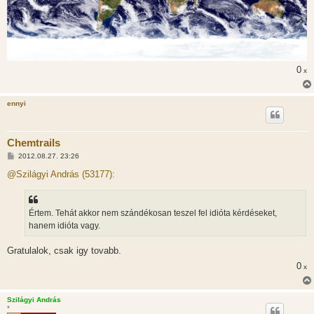
0
x
ennyi
Chemtrails
H
2012.08.27. 23:26
o
z
@Szilágyi András (53177):
z
á
s
z
Értem. Tehát akkor nem szándékosan teszel fel idióta kérdéseket,
ó
l
hanem idióta vagy.
á
s
Gratulalok, csak igy tovabb.
0
x
Szilágyi András
*