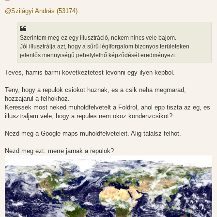
o
z
@Szilágyi András (53174):
z
á
s
z
Szerintem meg ez egy illusztráció, nekem nincs vele bajom.
ó
l
Jól illusztrálja azt, hogy a sűrű légiforgalom bizonyos területeken
á
jelentős mennyiségű pehelyfelhő képződését eredményezi.
s
Teves, hamis barmi kovetkeztetest levonni egy ilyen kepbol.
Teny, hogy a repulok csiokot huznak, es a csik neha megmarad,
hozzajarul a felhokhoz.
Keressek most neked muholdfelvetelt a Foldrol, ahol epp tiszta az eg, es
illusztraljam vele, hogy a repules nem okoz kondenzcsikot?
Nezd meg a Google maps muholdfelveteleit. Alig talalsz felhot.
Nezd meg ezt: merre jarnak a repulok?