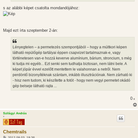
s az alábbi képet csatolta mondandójához:
Majd ezt írta szeptember 2-án:
Lényegtelen – a permetezés szempontjából – hogy a múltkori képen
látható repülőgép tartályai éppen csapvizet tartalmaznak-e, vagy
történetesen van-e hozzá keverve alumínium, bárium, stroncium, s még
ki tudja mi egyéb... Ezt senki sem tudhatja biztosan, nem látni bele. A
képet jópár évvel ezelőtt mentettem le valahonnan a netről. Nem
perdöntő bizonyítéknak szántam, inkább illusztrációnak. Nem zárható ki
- hisz nem tudom, ki készítette a fotót - hogy nem vegyi permetet okádó
gép belseje látható rajta ...
0
x
Szilágyi András
*
Chemtrails
H
2012.09.03. 19:36