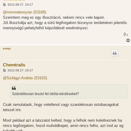
H
2012.08.27. 23:17
o
z
@mimindannyian (53168):
z
Szerintem meg ez egy illusztráció, nekem nincs vele bajom.
á
s
Jól illusztrálja azt, hogy a sűrű légiforgalom bizonyos területeken jelentős
z
mennyiségű pehelyfelhő képződését eredményezi.
ó
l
0
x
á
s
ennyi
Chemtrails
H
2012.08.27. 23:17
o
z
@Szilágyi András (53163):
z
á
s
z
Szándékosan teszel fel idióta kérdéseket?
ó
l
á
Csak ramutataok, hogy veletlenul vagy szandekosan ostobasagokat
s
tetszel irni.
Most peldaul azt a latszatot kelted, hogy a felhok nem keletkeznek ha
nincs legiforgalom, hozol muholdkepet, amin nincs felho, azt irod az eg
kekebb volt...