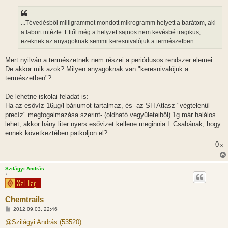
á
s
z
...Tévedésből milligrammot mondott mikrogramm helyett a barátom, aki
ó
l
a labort intézte. Ettől még a helyzet sajnos nem kevésbé tragikus,
á
ezeknek az anyagoknak semmi keresnivalójuk a természetben ...
s
Mert nyilván a természetnek nem részei a periódusos rendszer elemei.
De akkor mik azok? Milyen anyagoknak van "keresnivalójuk a
természetben"?
De lehetne iskolai feladat is:
Ha az esővíz 16µg/l báriumot tartalmaz, és -az SH Atlasz "végtelenül
precíz" megfogalmazása szerint- (oldható vegyületeiből) 1g már halálos
lehet, akkor hány liter nyers esővizet kellene meginnia L.Csabának, hogy
ennek következtében patkoljon el?
0
x
Szilágyi András
*
Chemtrails
H
2012.09.03. 22:46
o
z
@Szilágyi András (53520):
z