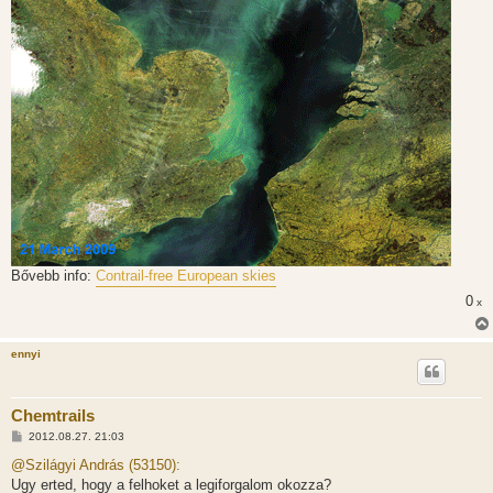
Bővebb info:
Contrail-free European skies
0
x
ennyi
Chemtrails
H
2012.08.27. 21:03
o
z
@Szilágyi András (53150):
z
Ugy erted, hogy a felhoket a legiforgalom okozza?
á