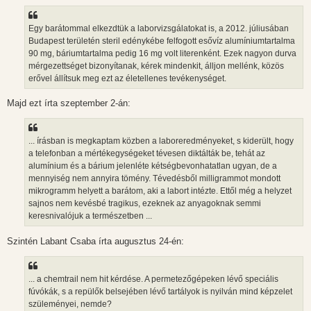
á
s
z
Egy barátommal elkezdtük a laborvizsgálatokat is, a 2012. júliusában
ó
l
Budapest területén steril edénykébe felfogott esővíz alumíniumtartalma
á
90 mg, báriumtartalma pedig 16 mg volt literenként. Ezek nagyon durva
s
mérgezettséget bizonyítanak, kérek mindenkit, álljon mellénk, közös
erővel állítsuk meg ezt az életellenes tevékenységet.
Majd ezt írta szeptember 2-án:
... írásban is megkaptam közben a laboreredményeket, s kiderült, hogy
a telefonban a mértékegységeket tévesen diktálták be, tehát az
alumínium és a bárium jelenléte kétségbevonhatatlan ugyan, de a
mennyiség nem annyira tömény. Tévedésből milligrammot mondott
mikrogramm helyett a barátom, aki a labort intézte. Ettől még a helyzet
sajnos nem kevésbé tragikus, ezeknek az anyagoknak semmi
keresnivalójuk a természetben ...
Szintén Labant Csaba írta augusztus 24-én:
... a chemtrail nem hit kérdése. A permetezőgépeken lévő speciális
fúvókák, s a repülők belsejében lévő tartályok is nyilván mind képzelet
szüleményei, nemde?