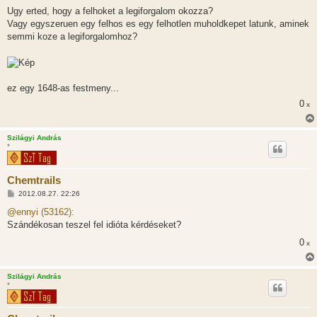
á
s
Ugy erted, hogy a felhoket a legiforgalom okozza?
z
Vagy egyszeruen egy felhos es egy felhotlen muholdkepet latunk, aminek
ó
l
semmi koze a legiforgalomhoz?
á
s
ez egy 1648-as festmeny...
0
x
Szilágyi András
*
Chemtrails
H
2012.08.27. 22:26
o
z
@ennyi (53162):
z
Szándékosan teszel fel idióta kérdéseket?
á
s
0
x
z
ó
l
á
Szilágyi András
s
*