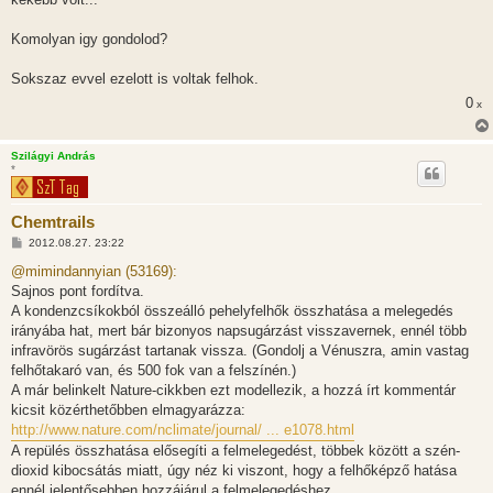
Komolyan igy gondolod?
Sokszaz evvel ezelott is voltak felhok.
0
x
Szilágyi András
*
Chemtrails
H
2012.08.27. 23:22
o
z
@mimindannyian (53169):
z
Sajnos pont fordítva.
á
s
A kondenzcsíkokból összeálló pehelyfelhők összhatása a melegedés
z
irányába hat, mert bár bizonyos napsugárzást visszavernek, ennél több
ó
l
infravörös sugárzást tartanak vissza. (Gondolj a Vénuszra, amin vastag
á
felhőtakaró van, és 500 fok van a felszínén.)
s
A már belinkelt Nature-cikkben ezt modellezik, a hozzá írt kommentár
kicsit közérthetőbben elmagyarázza:
http://www.nature.com/nclimate/journal/ ... e1078.html
A repülés összhatása elősegíti a felmelegedést, többek között a szén-
dioxid kibocsátás miatt, úgy néz ki viszont, hogy a felhőképző hatása
ennél jelentősebben hozzájárul a felmelegedéshez.