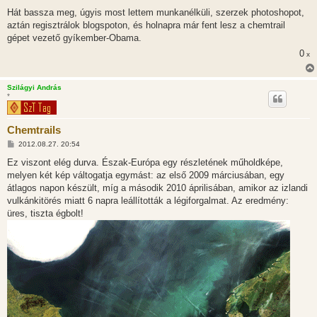
á
s
Hát bassza meg, úgyis most lettem munkanélküli, szerzek photoshopot,
z
aztán regisztrálok blogspoton, és holnapra már fent lesz a chemtrail
ó
l
gépet vezető gyíkember-Obama.
á
0
s
x
Szilágyi András
*
Chemtrails
H
2012.08.27. 20:54
o
z
Ez viszont elég durva. Észak-Európa egy részletének műholdképe,
z
melyen két kép váltogatja egymást: az első 2009 márciusában, egy
á
s
átlagos napon készült, míg a második 2010 áprilisában, amikor az izlandi
z
vulkánkitörés miatt 6 napra leállították a légiforgalmat. Az eredmény:
ó
l
üres, tiszta égbolt!
á
s