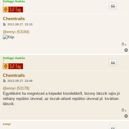
Szilágyi András
*
Chemtrails
H
2012.08.27. 23:33
o
z
@ennyi (53184):
z
á
s
0
x
z
ó
l
á
Szilágyi András
s
*
Chemtrails
H
2012.08.27. 23:49
o
z
@ennyi (53179):
z
Egyébként ha megnézed a képedet közelebbről, bizony látszik rajta jó
á
s
néhány repülési útvonal, az észak-atlanti repülési útvonal pl. kiválóan
z
látszik.
ó
l
0
x
á
s
ennyi