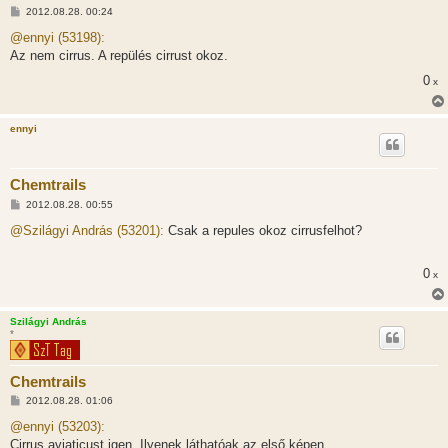
H
2012.08.28. 00:24
o
z
@ennyi (53198):
z
Az nem cirrus. A repülés cirrust okoz.
á
s
0
x
z
ó
l
á
ennyi
s
Chemtrails
H
2012.08.28. 00:55
o
z
@Szilágyi András (53201):
Csak a repules okoz cirrusfelhot?
z
á
s
0
x
z
ó
l
á
Szilágyi András
s
*
Chemtrails
H
2012.08.28. 01:06
o
z
@ennyi (53203):
z
Cirrus aviaticust igen. Ilyenek láthatóak az első képen.
á