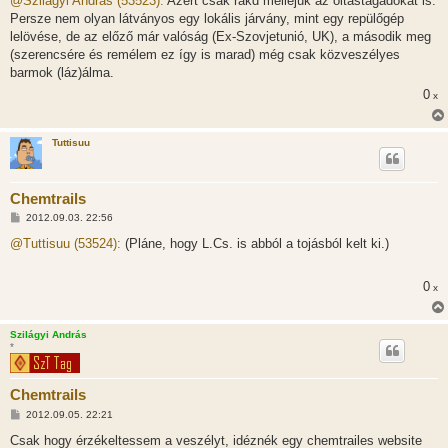
@Szilágyi András (53523):
Azért csak rakd melléjük az oltástagadókat is.
z
Persze nem olyan látványos egy lokális járvány, mint egy repülőgép
á
s
lelövése, de az előző már valóság (Ex-Szovjetunió, UK), a második meg
z
(szerencsére és remélem ez így is marad) még csak közveszélyes
ó
l
barmok (láz)álma.
á
0
s
x
Tuttisuu
Chemtrails
H
2012.09.03. 22:56
o
z
@Tuttisuu (53524):
(Pláne, hogy L.Cs. is abból a tojásból kelt ki.)
z
á
s
0
x
z
ó
l
á
Szilágyi András
s
*
Chemtrails
H
2012.09.05. 22:21
o
z
Csak hogy érzékeltessem a veszélyt, idéznék egy chemtrailes website