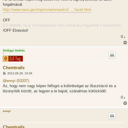
ó
l
forgalmával.
á
http://www.nasa.gov/topics/aeronautics/ ... facet.html
s
OFF
ÉS örülnék, ha a vita hangneme nem vonná el a figyelmet a tartalomról.
/OFF Elnézést!
0
x
Szilágyi András
*
Chemtrails
H
2012.08.28. 10:29
o
z
@ennyi (53207):
z
Az, hogy nem vagy képes felfogni a különbséget az illusztráció és a
á
s
bizonyíték között, az legyen a te bajod, szánalmas kötözködő.
z
0
ó
x
l
á
s
ennyi
Chemtrails