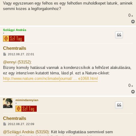
s
Vagy egyszeruen egy felhos es egy felhotlen muholdkepet latunk, aminek
z
semmi kozes a legiforgalomhoz?
ó
l
0
x
á
s
Szilágyi András
*
Chemtrails
H
2012.08.27. 22:01
o
z
@ennyi (53152):
z
Bizony komoly hatással vannak a kondenzcsíkok a felhőzet alakulására,
á
s
ez egy intenzíven kutatott téma, lásd pl. ezt a Nature-cikket:
z
http://www.nature.com/nclimate/journal/ ... e1068.html
ó
l
0
x
á
s
mimindannyian
*
Chemtrails
H
2012.08.27. 22:09
o
z
@Szilágyi András (53150):
Két kép villogtatása semmivel sem
z