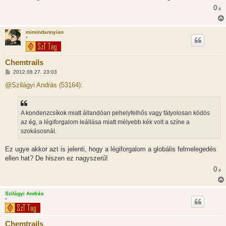
0
x
mimindannyian
*
Chemtrails
H
2012.08.27. 23:03
o
z
@Szilágyi András (53164):
z
á
s
z
A kondenzcsíkok miatt állandóan pehelyfelhős vagy fátyolosan ködös
ó
l
az ég, a légiforgalom leállása miatt mélyebb kék volt a színe a
á
szokásosnál.
s
Ez ugye akkor azt is jelenti, hogy a légiforgalom a globális felmelegedés
ellen hat? De hiszen ez nagyszerű!
0
x
Szilágyi András
*
Chemtrails