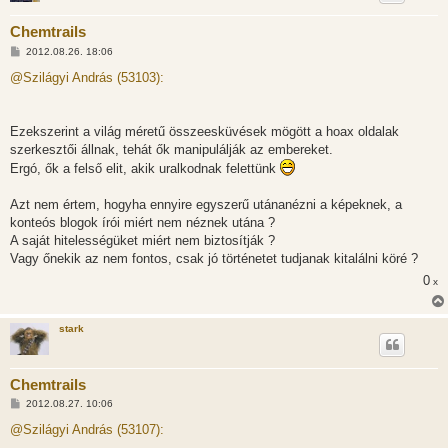
Chemtrails
H
2012.08.26. 18:06
o
z
@Szilágyi András (53103):
z
á
s
z
Ezekszerint a világ méretű összeesküvések mögött a hoax oldalak
ó
l
szerkesztői állnak, tehát ők manipulálják az embereket.
á
Ergó, ők a felső elit, akik uralkodnak felettünk
s
Azt nem értem, hogyha ennyire egyszerű utánanézni a képeknek, a
konteós blogok írói miért nem néznek utána ?
A saját hitelességüket miért nem biztosítják ?
Vagy őnekik az nem fontos, csak jó történetet tudjanak kitalálni köré ?
0
x
stark
Chemtrails
H
2012.08.27. 10:06
o
z
@Szilágyi András (53107):
z