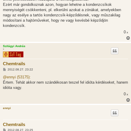
Ezért már gondolkoznak azon, hogyan lehetne a kondenzcsíkok
mennyiségét csökkenteni, pl. elkerülni azokat a zónákat, amelyekben
nagy az esélye a tartós kondenzcsík-képződésnek, vagy műszakilag
módosítani a hajtóműveket, hogy ne vagy kevésbé képződjön
kondenzcsík.
0
x
Szilágyi András
*
Chemtrails
H
2012.08.27. 23:22
o
z
@ennyi (53175):
z
Értem. Tehát akkor nem szándékosan teszel fel idióta kérdéseket, hanem
á
s
idióta vagy.
z
0
ó
x
l
á
s
ennyi
Chemtrails
H
2012.08.27. 23:25