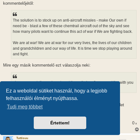
z
kommentelőjétől:
á
s
z
ó
l
The solution is to stock up on anti-aircraft missles - make Our own if
á
need be - blast a few of these chemtrail aircraft out of the sky and see
s
how many pilots want to continue this act of war if We are fighting back.
We are at war! We are at war for our very lives, the lives of our children
and grandchildren and our way of life. It is time we stop playing around
and fight.
Mire egy másik kommentelő ezt válaszolja neki:
nice one sue..tell me where to get the anti aircraft guns,and i’m with you
all the way
Ez a weboldal sütiket használ, hogy a legjobb
felhasználói élményt nyújthassa.
Már a magyar chemtrailesek is felvetették ezt a megoldást.
Lehet, hogy még csak fantáziálnak, tervezgetik, de ha ez az őrület
Tudj meg többet
fokozódik, előbb-utóbb valaki a tettek mezejére léphet.
Mit lehet tenni?
Értettem!
0
x
Tuttisuu