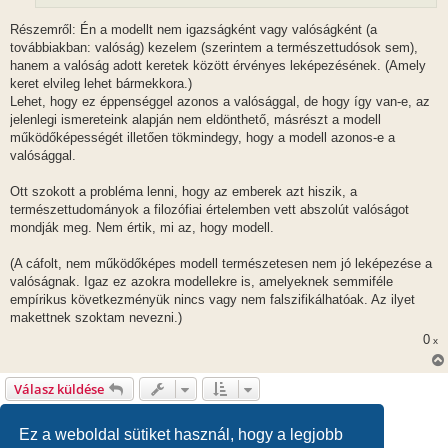
Részemről: Én a modellt nem igazságként vagy valóságként (a
továbbiakban: valóság) kezelem (szerintem a természettudósok sem),
hanem a valóság adott keretek között érvényes leképezésének. (Amely
keret elvileg lehet bármekkora.)
Lehet, hogy ez éppenséggel azonos a valósággal, de hogy így van-e, az
jelenlegi ismereteink alapján nem eldönthető, másrészt a modell
működőképességét illetően tökmindegy, hogy a modell azonos-e a
valósággal.
Ott szokott a probléma lenni, hogy az emberek azt hiszik, a
természettudományok a filozófiai értelemben vett abszolút valóságot
mondják meg. Nem értik, mi az, hogy modell.
(A cáfolt, nem működőképes modell természetesen nem jó leképezése a
valóságnak. Igaz ez azokra modellekre is, amelyeknek semmiféle
empírikus következményük nincs vagy nem falszifikálhatóak. Az ilyet
makettnek szoktam nevezni.)
0
x
Válasz küldése
1
2
Előző
51 hozzászólás
Ez a weboldal sütiket használ, hogy a legjobb