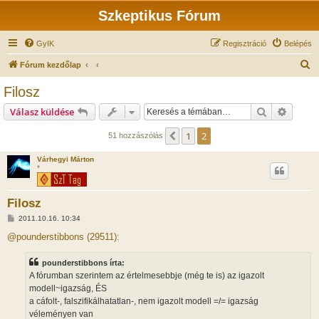
Szkeptikus Fórum
GyIK
Regisztráció
Belépés
K
Fórum kezdőlap
e
Filosz
r
Keresés
Részlet
Válasz küldése
e
s
1
2
Előző
51 hozzászólás
é
Várhegyi Márton
s
*
Filosz
H
2011.10.16. 10:34
o
z
@pounderstibbons (29511):
z
á
s
pounderstibbons írta:
z
A fórumban szerintem az értelmesebbje (még te is) az igazolt
ó
l
modell~igazság, ÉS
á
a cáfolt-, falszifikálhatatlan-, nem igazolt modell =/= igazság
s
véleményen van