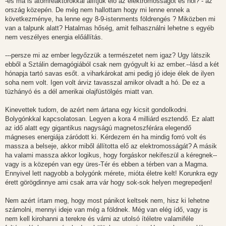
-és ma is atomreaktorokkal állítjuk elő az elektromosságot és hol? - az
ország közepén. De még nem hallottam hogy mi lenne ennek a
következménye, ha lenne egy 8-9-istenments földrengés ? Miközben mi
van a talpunk alatt? Hatalmas hőség, amit felhasználni lehetne s egyéb
nem veszélyes energia előállítás.
---persze mi az ember legyőzzük a természetet nem igaz? Ugy látszik
ebből a Sztálin demagógiából csak nem gyógyult ki az ember.--lásd a két
hónapja tartó savas esőt. a viharkárokat ami pedig jó ideje élek de ilyen
soha nem volt. Igen volt árviz tavasszal amikor olvadt a hó. De ez a
tüzhányó és a dél amerikai olajfüstölgés miatt van.
Kinevettek tudom, de azért nem ártana egy kicsit gondolkodni.
Bolygónkkal kapcsolatosan. Legyen a kora 4 milliárd esztendő. Ez alatt
az idő alatt egy gigantikus nagyságú magnetoszférára elegendő
mágneses energiája záródott ki. Kérdezem én ha mindig forró volt és
massza a belseje, akkor miből állította elő az elektromosságát? A másik
ha valami massza akkor logikus, hogy forgáskor nekifeszül a kéregnek--
vagy is a közepén van egy üres-Tér és ebben a térben van a Magma.
Ennyivel lett nagyobb a bolygónk mérete, mióta életre kelt! Korunkra egy
érett görögdinnye ami csak arra vár hogy sok-sok helyen megrepedjen!
Nem azért írtam meg, hogy most pánikot keltsek nem, hisz ki lehetne
számolni, mennyi ideje van még a földnek. Még van elég ídő, vagy is
nem kell kirohanni a terekre és várni az utolsó ítéletre valamiféle