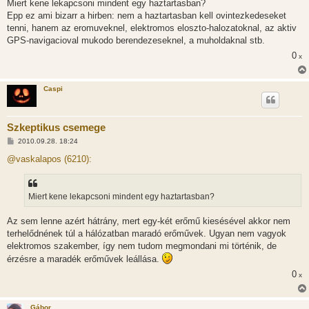
Miert kene lekapcsoni mindent egy haztartasban?
Epp ez ami bizarr a hirben: nem a haztartasban kell ovintezkedeseket
tenni, hanem az eromuveknel, elektromos eloszto-halozatoknal, az aktiv
GPS-navigacioval mukodo berendezeseknel, a muholdaknal stb.
0
x
Caspi
Szkeptikus csemege
H
2010.09.28. 18:24
o
z
@vaskalapos (6210):
z
á
s
z
Miert kene lekapcsoni mindent egy haztartasban?
ó
l
á
Az sem lenne azért hátrány, mert egy-két erőmű kiesésével akkor nem
s
terhelődnének túl a hálózatban maradó erőművek. Ugyan nem vagyok
elektromos szakember, így nem tudom megmondani mi történik, de
érzésre a maradék erőművek leállása.
0
x
Gábor