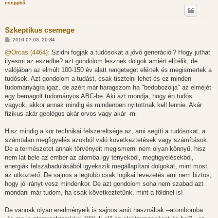
cseppkő
Szkeptikus csemege
H
2010.07.03. 20:34
o
z
@Orcas (4464):
Szidni fogják a tudósokat a jővő generációi? Hogy juthat
z
ilyesmi az eszedbe? azt gondolom lesznek dolgok amiért elítélik, de
á
s
valójában az elmúlt 100-150 év alatt rengeteget elértek és megismertek a
z
tudósok. Azt gondolom a tudást, csak tisztelni lehet és ez minden
ó
l
tudományágra igaz, de azért már haragszom ha "bedobozolja" az elméjét
á
egy bemagolt tudományos ABC-be. Aki azt mondja, hogy én tudós
s
vagyok, akkor annak mindig és mindenben nyitottnak kell lennie. Akár
fizikus akár geológus akár orvos vagy akár -mi
Hisz mindig a kor technikai felszereltsége az, ami segíti a tudósokat, a
számtalan megfigyelés azokból való következtetések vagy számítások.
De a természetet annak törvényeit megismerni nem olyan könnyű, hisz
nem lát bele az ember az atomba igy tényekből, megfigyelésekből,
energiák felszabadulásából igyekszik megállapítani dolgokat, mint most
az ütköztető. De sajnos a legtöbb csak logikai levezetés ami nem biztos,
hogy jó irányt vesz mindenkor. De azt gondolom soha nem szabad azt
mondani már tudom, ha csak következtetünk, mint a földnél is!
De vannak olyan eredményeik is sajnos amit használtak --atombomba