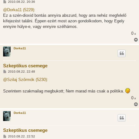
H
2010.08.22. 20:36
o
z
@Dorka11 (5229):
z
Ez a szén-dioxid bontás annyira abszurd, hogy arra nehéz megfelelő
á
s
kifejezést találni. Éppen ezért most azon gondolkodom, hogy Egely
z
ennyire hülye-e, vagy ennyire szélhámos.
ó
l
0
x
á
s
Dorka11
Szkeptikus csemege
H
2010.08.22. 22:48
o
z
@Szilaj Szőrmók (5230):
z
á
s
Szerintem szakmailag megbukott; Nem marad más csak a politika.
z
ó
0
x
l
á
s
Dorka11
Szkeptikus csemege
H
2010.08.22. 22:52