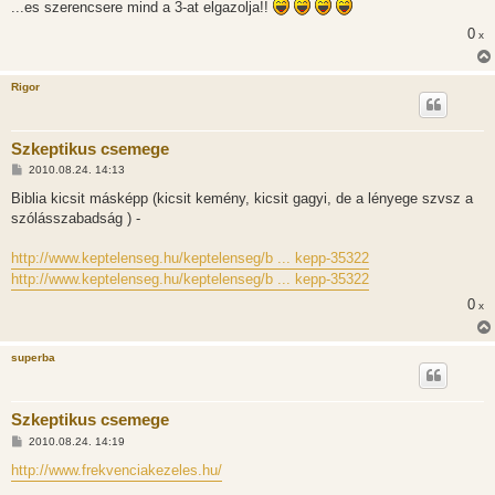
...es szerencsere mind a 3-at elgazolja!!
á
s
0
x
z
ó
l
á
Rigor
s
Szkeptikus csemege
H
2010.08.24. 14:13
o
z
Biblia kicsit másképp (kicsit kemény, kicsit gagyi, de a lényege szvsz a
z
szólásszabadság ) -
á
s
z
http://www.keptelenseg.hu/keptelenseg/b ... kepp-35322
ó
l
http://www.keptelenseg.hu/keptelenseg/b ... kepp-35322
á
s
0
x
superba
Szkeptikus csemege
H
2010.08.24. 14:19
o
z
http://www.frekvenciakezeles.hu/
z
á