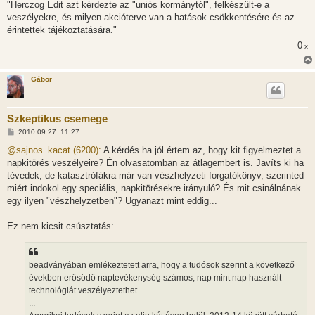
"Herczog Edit azt kérdezte az "uniós kormánytól", felkészült-e a
veszélyekre, és milyen akcióterve van a hatások csökkentésére és az
érintettek tájékoztatására."
0
x
Gábor
Szkeptikus csemege
H
2010.09.27. 11:27
o
z
@sajnos_kacat (6200):
A kérdés ha jól értem az, hogy kit figyelmeztet a
z
napkitörés veszélyeire? Én olvasatomban az átlagembert is. Javíts ki ha
á
s
tévedek, de katasztrófákra már van vészhelyzeti forgatókönyv, szerinted
z
miért indokol egy speciális, napkitörésekre irányuló? És mit csinálnának
ó
l
egy ilyen "vészhelyzetben"? Ugyanazt mint eddig...
á
s
Ez nem kicsit csúsztatás:
beadványában emlékeztetett arra, hogy a tudósok szerint a következő
években erősödő naptevékenység számos, nap mint nap használt
technológiát veszélyeztethet.
...