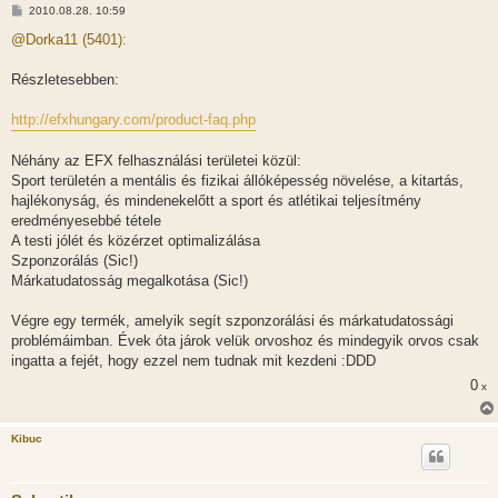
H
2010.08.28. 10:59
o
z
@Dorka11 (5401):
z
á
s
Részletesebben:
z
ó
l
http://efxhungary.com/product-faq.php
á
s
Néhány az EFX felhasználási területei közül:
Sport területén a mentális és fizikai állóképesség növelése, a kitartás,
hajlékonyság, és mindenekelőtt a sport és atlétikai teljesítmény
eredményesebbé tétele
A testi jólét és közérzet optimalizálása
Szponzorálás (Sic!)
Márkatudatosság megalkotása (Sic!)
Végre egy termék, amelyik segít szponzorálási és márkatudatossági
problémáimban. Évek óta járok velük orvoshoz és mindegyik orvos csak
ingatta a fejét, hogy ezzel nem tudnak mit kezdeni :DDD
0
x
Kibuc