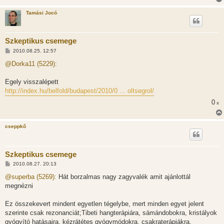
Tamási Jocó
Szkeptikus csemege
H
2010.08.25. 12:57
o
z
@Dorka11 (5229):
z
á
s
Egely visszalépett
z
http://index.hu/belfold/budapest/2010/0 ... oltsegrol/
ó
l
0
x
á
s
cseppkő
Szkeptikus csemege
H
2010.08.27. 20:13
o
z
@superba (5269):
Hát borzalmas nagy zagyvalék amit ajánlottál
z
megnézni
á
s
z
Ez összekevert mindent egyetlen tégelybe, mert minden egyet jelent
ó
l
szerinte csak rezonanciát;Tibeti hangterápiára, sámándobokra, kristályok
á
gyógyító hatásaira, kézrátétes gyógymódokra, csakraterápiákra,
s