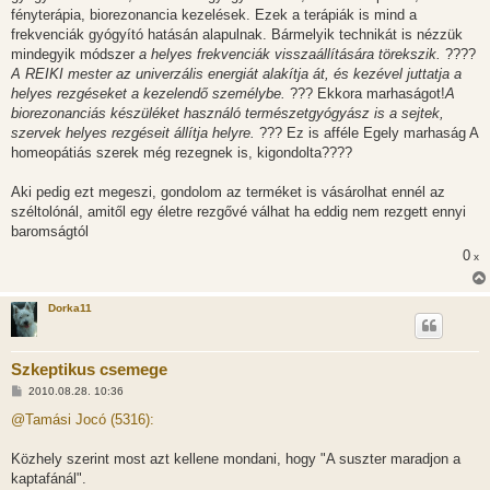
fényterápia, biorezonancia kezelések. Ezek a terápiák is mind a
frekvenciák gyógyító hatásán alapulnak. Bármelyik technikát is nézzük
mindegyik módszer
a helyes frekvenciák visszaállítására törekszik.
????
A REIKI mester az univerzális energiát alakítja át, és kezével juttatja a
helyes rezgéseket a kezelendő személybe.
??? Ekkora marhaságot!
A
biorezonanciás készüléket használó természetgyógyász is a sejtek,
szervek helyes rezgéseit állítja helyre.
??? Ez is afféle Egely marhaság A
homeopátiás szerek még rezegnek is, kigondolta????
Aki pedig ezt megeszi, gondolom az terméket is vásárolhat ennél az
széltolónál, amitől egy életre rezgővé válhat ha eddig nem rezgett ennyi
baromságtól
0
x
Dorka11
Szkeptikus csemege
H
2010.08.28. 10:36
o
z
@Tamási Jocó (5316):
z
á
s
Közhely szerint most azt kellene mondani, hogy "A suszter maradjon a
z
kaptafánál".
ó