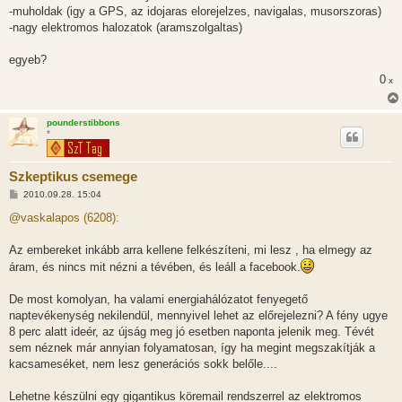
-muholdak (igy a GPS, az idojaras elorejelzes, navigalas, musorszoras)
-nagy elektromos halozatok (aramszolgaltas)
egyeb?
0
x
pounderstibbons
*
Szkeptikus csemege
H
2010.09.28. 15:04
o
z
@vaskalapos (6208):
z
á
s
Az embereket inkább arra kellene felkészíteni, mi lesz , ha elmegy az
z
áram, és nincs mit nézni a tévében, és leáll a facebook.
ó
l
á
De most komolyan, ha valami energiahálózatot fenyegető
s
naptevékenység nekilendül, mennyivel lehet az előrejelezni? A fény ugye
8 perc alatt ideér, az újság meg jó esetben naponta jelenik meg. Tévét
sem néznek már annyian folyamatosan, így ha megint megszakítják a
kacsameséket, nem lesz generációs sokk belőle....
Lehetne készülni egy gigantikus köremail rendszerrel az elektromos