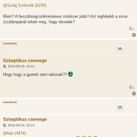
o
z
@Szilaj Szőrmók (5230):
z
á
s
Miért? A feszültségcsökkentéses módszer jobb? Azt legfeljebb a sima
z
izzólámpánál teheti meg. Vagy tévedek?
ó
l
0
x
á
s
aumakua
Szkeptikus csemege
H
2010.08.23. 23:11
o
z
Hogy hogy a gyerek nem rakosak??
z
á
s
0
x
z
ó
l
á
aumakua
s
Szkeptikus csemege
H
2010.08.23. 23:13
o
z
@fairi (4474):
z