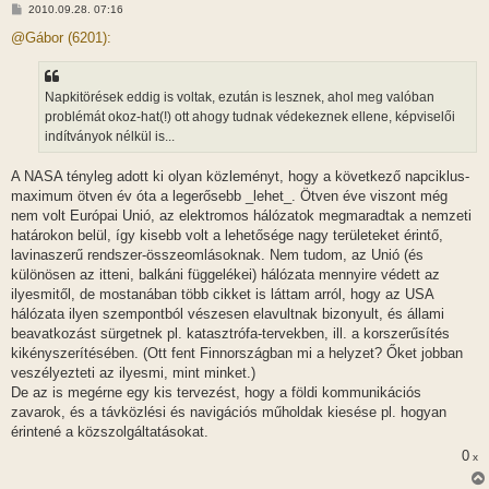
H
2010.09.28. 07:16
o
z
@Gábor (6201):
z
á
s
z
Napkitörések eddig is voltak, ezután is lesznek, ahol meg valóban
ó
l
problémát okoz-hat(!) ott ahogy tudnak védekeznek ellene, képviselői
á
indítványok nélkül is...
s
A NASA tényleg adott ki olyan közleményt, hogy a következő napciklus-
maximum ötven év óta a legerősebb _lehet_. Ötven éve viszont még
nem volt Európai Unió, az elektromos hálózatok megmaradtak a nemzeti
határokon belül, így kisebb volt a lehetősége nagy területeket érintő,
lavinaszerű rendszer-összeomlásoknak. Nem tudom, az Unió (és
különösen az itteni, balkáni függelékei) hálózata mennyire védett az
ilyesmitől, de mostanában több cikket is láttam arról, hogy az USA
hálózata ilyen szempontból vészesen elavultnak bizonyult, és állami
beavatkozást sürgetnek pl. katasztrófa-tervekben, ill. a korszerűsítés
kikényszerítésében. (Ott fent Finnországban mi a helyzet? Őket jobban
veszélyezteti az ilyesmi, mint minket.)
De az is megérne egy kis tervezést, hogy a földi kommunikációs
zavarok, és a távközlési és navigációs műholdak kiesése pl. hogyan
érintené a közszolgáltatásokat.
0
x