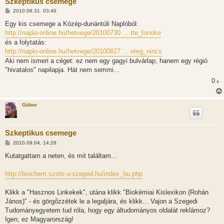
Szkeptikus csemege
H
2010.08.31. 03:46
o
z
Egy kis csemege a Közép-dunántúli Naplóból:
z
http://naplo-online.hu/hetvege/20100730 ... tte_fonoke
á
s
és a folytatás:
z
http://naplo-online.hu/hetvege/20100827 ... eteg_nincs
ó
l
Aki nem ismeri a céget: ez nem egy gagyi bulvárlap, hanem egy régió
á
"hivatalos" napilapja. Hát nem semmi...
s
0
x
Gábor
Szkeptikus csemege
H
2010.09.04. 14:26
o
z
Kutatgattam a neten, és mit találtam...
z
á
s
http://biochem.szote.u-szeged.hu/index_hu.php
z
ó
l
Klikk a "Hasznos Linkekek", utána klikk "Biokémiai Kislexikon (Rohán
á
János)" - és görgőzzétek le a legaljára, és klikk... Vajon a Szegedi
s
Tudományegyetem tud róla, hogy egy áltudományos oldalát reklámoz?
Igen, ez Magyarország!