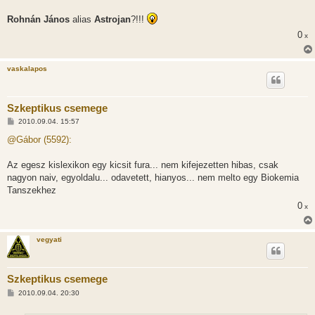
Rohnán János
alias
Astrojan
?!!!
0
x
vaskalapos
Szkeptikus csemege
H
2010.09.04. 15:57
o
z
@Gábor (5592):
z
á
s
Az egesz kislexikon egy kicsit fura... nem kifejezetten hibas, csak
z
nagyon naiv, egyoldalu... odavetett, hianyos... nem melto egy Biokemia
ó
l
Tanszekhez
á
0
s
x
vegyati
Szkeptikus csemege
H
2010.09.04. 20:30
o
z