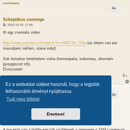
vaskalapos
Szkeptikus csemege
H
2010.10.16. 17:45
o
z
Itt egy zsenialis video:
z
á
s
http://www.youtube.com/watch?v=V0W7Jbc_Vhw
(az elejen van par
z
masodperc reklam, utana indul)
ó
l
á
Sok temahoz betehettem volna (homeopatia, tudomany, alternativ
s
gyoygaszat stb)...
Elvezzetek!
0
x
Ez a weboldal sütiket használ, hogy a legjobb
ndru
felhasználói élményt nyújthassa.
Tudj meg többet
Szkeptikus csemege
H
2010.10.16. 19:45
Értettem!
o
z
@vaskalapos (6560):
z
á
s
A ma este van a belőle készült rajzfilmnek a premierje a TAM London-on.