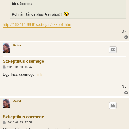
z
Gábor írta:
á
s
z
Rohnán János
alias
Astrojan
?!!!
ó
l
á
http://160.114.99.91/astrojan/szkep1.htm
s
0
x
Gábor
Szkeptikus csemege
H
2010.09.20. 15:47
o
z
Egy friss csemege:
link.
z
á
s
0
x
z
ó
l
á
Gábor
s
Szkeptikus csemege
H
2010.09.25. 15:59
o
z