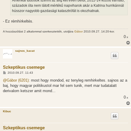
Amerikai tudósok szerint az alig két éven belül, 2012-14 között várható,
századok óta nem látott mértékű napviharok akár a Katrina hurrikánnál
hússzor nagyobb gazdasági katasztrófát is okozhatnak.
- Ez rémhírkeltés.
A hozzászólást 2 alkalommal szerkesztették, utoljára
Gábor
2010.09.27. 14:20-kor.
0
x
sajnos_kacat
Szkeptikus csemege
H
2010.09.27. 11:43
o
z
@Gábor (6201):
most hogy mondod, ez tenyleg remhirkeltes. sajnos az a
z
baj, hogy magyar politikustol mar fel sem tunik, mert mar tudatalatt
á
s
derivalom ketszer amit mond...
z
0
ó
x
l
á
s
Kibuc
Szkeptikus csemege