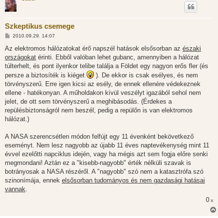
Szkeptikus csemege
H
2010.09.29. 14:07
o
z
Az elektromos hálózatokat érő napszél hatások elsősorban az
északi
z
országokat
érinti. Ebből valóban lehet gubanc, amennyiben a hálózat
á
s
túlterhelt, és pont ilyenkor telibe találja a Földet egy nagyon erős fler (és
z
persze a biztosíték is kiéget
). De ekkor is csak esélyes, és nem
ó
l
törvényszerű. Erre igen kicsi az esély, de ennek ellenére védekeznek
á
ellene - hatékonyan. A műholdakon kívül veszélyt igazából sehol nem
s
jelet, de ott sem törvényszerű a meghibásodás. (Érdekes a
repülésbiztonságról nem beszél, pedig a repülőn is van elektromos
hálózat.)
A NASA szerencsétlen módon felfújt egy 11 évenként bekövetkező
eseményt. Nem lesz nagyobb az újabb 11 éves naptevékenység mint 11
évvel ezelőtti napciklus idején, vagy ha mégis azt sem fogja előre senki
megmondani! Aztán ez a "kisebb-nagyobb" érték nélküli szavak is
botrányosak a NASA részéről. A "nagyobb" szó nem a katasztrófa szó
szinonímája, ennek
elsősorban tudományos és nem gazdasági hatásai
vannak
.
0
x