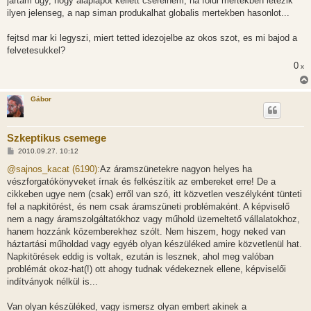
jartam ugy, hogy alaplapot kellett cserelnem, ha foldi mertekben letezik
ilyen jelenseg, a nap siman produkalhat globalis mertekben hasonlot...
fejtsd mar ki legyszi, miert tetted idezojelbe az okos szot, es mi bajod a
felvetesukkel?
0
x
Gábor
Szkeptikus csemege
H
2010.09.27. 10:12
o
z
@sajnos_kacat (6190):
Az áramszünetekre nagyon helyes ha
z
vészforgatókönyveket írnak és felkészítik az embereket erre! De a
á
s
cikkeben ugye nem (csak) erről van szó, itt közvetlen veszélyként tünteti
z
fel a napkitörést, és nem csak áramszüneti problémaként. A képviselő
ó
l
nem a nagy áramszolgáltatókhoz vagy műhold üzemeltető vállalatokhoz,
á
hanem hozzánk közemberekhez szólt. Nem hiszem, hogy neked van
s
háztartási műholdad vagy egyéb olyan készüléked amire közvetlenül hat.
Napkitörések eddig is voltak, ezután is lesznek, ahol meg valóban
problémát okoz-hat(!) ott ahogy tudnak védekeznek ellene, képviselői
indítványok nélkül is...
Van olyan készüléked, vagy ismersz olyan embert akinek a