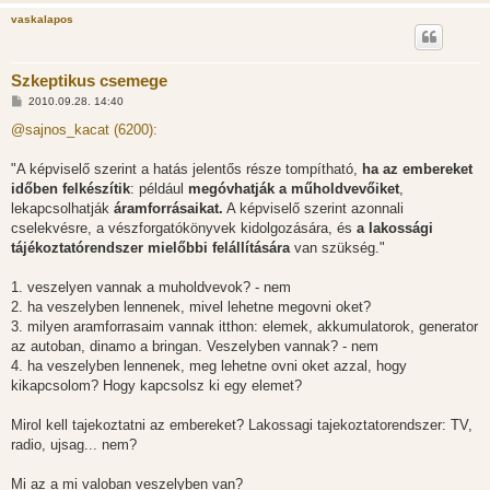
vaskalapos
Szkeptikus csemege
H
2010.09.28. 14:40
o
z
@sajnos_kacat (6200):
z
á
s
"A képviselő szerint a hatás jelentős része tompítható,
ha az embereket
z
időben felkészítik
: például
megóvhatják a műholdvevőiket
,
ó
l
lekapcsolhatják
áramforrásaikat.
A képviselő szerint azonnali
á
cselekvésre, a vészforgatókönyvek kidolgozására, és
a lakossági
s
tájékoztatórendszer mielőbbi felállítására
van szükség."
1. veszelyen vannak a muholdvevok? - nem
2. ha veszelyben lennenek, mivel lehetne megovni oket?
3. milyen aramforrasaim vannak itthon: elemek, akkumulatorok, generator
az autoban, dinamo a bringan. Veszelyben vannak? - nem
4. ha veszelyben lennenek, meg lehetne ovni oket azzal, hogy
kikapcsolom? Hogy kapcsolsz ki egy elemet?
Mirol kell tajekoztatni az embereket? Lakossagi tajekoztatorendszer: TV,
radio, ujsag... nem?
Mi az a mi valoban veszelyben van?