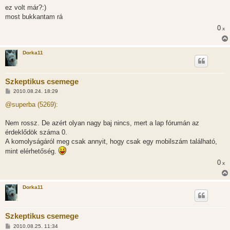
s
ez volt már?:)
z
most bukkantam rá
ó
l
0
x
á
s
Dorka11
Szkeptikus csemege
H
2010.08.24. 18:29
o
z
@superba (5269):
z
á
s
Nem rossz. De azért olyan nagy baj nincs, mert a lap fórumán az
z
érdeklődök száma 0.
ó
l
A komolyságáról meg csak annyit, hogy csak egy mobilszám található,
á
mint elérhetőség.
s
0
x
Dorka11
Szkeptikus csemege
H
2010.08.25. 11:34