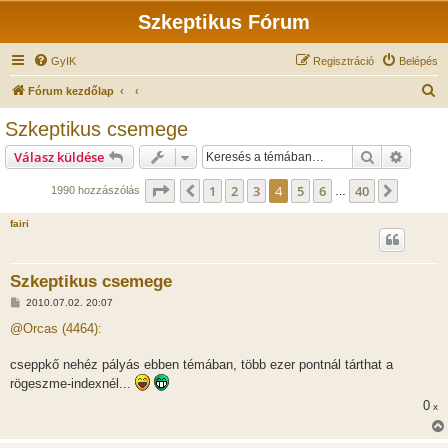
Szkeptikus Fórum
GyIK
Regisztráció
Belépés
K
Fórum kezdőlap
e
Szkeptikus csemege
r
Keresés
Részlet
Válasz küldése
e
s
Oldal:
4
/
40
1
2
3
4
5
6
40
Előző
Követk
1990 hozzászólás
…
é
fairi
s
Szkeptikus csemege
H
2010.07.02. 20:07
o
z
@Orcas (4464):
z
á
s
cseppkő nehéz pályás ebben témában, több ezer pontnál tárthat a
z
rögeszme-indexnél...
ó
l
0
x
á
s