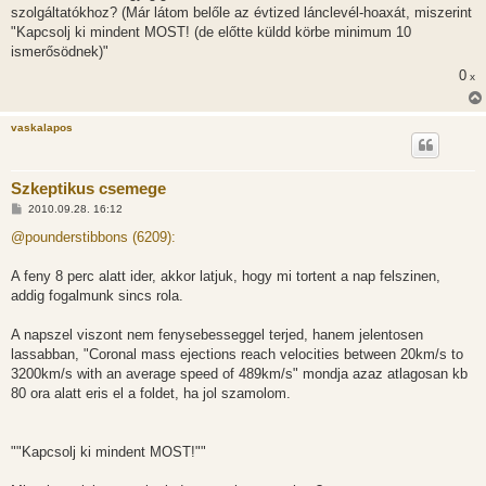
szolgáltatókhoz? (Már látom belőle az évtized lánclevél-hoaxát, miszerint
"Kapcsolj ki mindent MOST! (de előtte küldd körbe minimum 10
ismerősödnek)"
0
x
vaskalapos
Szkeptikus csemege
H
2010.09.28. 16:12
o
z
@pounderstibbons (6209):
z
á
s
A feny 8 perc alatt ider, akkor latjuk, hogy mi tortent a nap felszinen,
z
addig fogalmunk sincs rola.
ó
l
á
A napszel viszont nem fenysebesseggel terjed, hanem jelentosen
s
lassabban, "Coronal mass ejections reach velocities between 20km/s to
3200km/s with an average speed of 489km/s" mondja azaz atlagosan kb
80 ora alatt eris el a foldet, ha jol szamolom.
""Kapcsolj ki mindent MOST!""