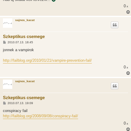
á
s
0
x
sajnos_kacat
Szkeptikus csemege
H
2010.07.13. 18:45
o
z
jonnek a vampirok
z
á
s
http://failblog.org/2010/01/21/vampire-prevention-fail/
z
ó
0
x
l
á
s
sajnos_kacat
Szkeptikus csemege
H
2010.07.13. 19:09
o
z
conspiracy fail
z
http://failblog.org/2008/09/08/conspiracy-fail/
á
s
0
x
z
ó
l