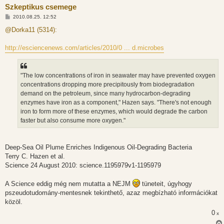
Szkeptikus csemege
H
2010.08.25. 12:52
o
z
@Dorka11 (5314):
z
á
s
http://esciencenews.com/articles/2010/0 ... d.microbes
z
ó
l
á
"The low concentrations of iron in seawater may have prevented oxygen
s
concentrations dropping more precipitously from biodegradation
demand on the petroleum, since many hydrocarbon-degrading
enzymes have iron as a component," Hazen says. "There's not enough
iron to form more of these enzymes, which would degrade the carbon
faster but also consume more oxygen."
Deep-Sea Oil Plume Enriches Indigenous Oil-Degrading Bacteria
Terry C. Hazen et al.
Science 24 August 2010: science.1195979v1-1195979
A Science eddig még nem mutatta a NEJM
tüneteit, úgyhogy
pszeudotudomány-mentesnek tekinthető, azaz megbízható információkat
közöl.
0
x