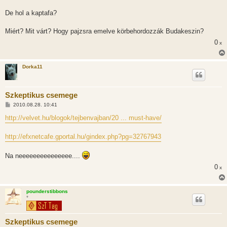
l
á
De hol a kaptafa?
s
Miért? Mit várt? Hogy pajzsra emelve körbehordozzák Budakeszin?
0
x
Dorka11
Szkeptikus csemege
H
2010.08.28. 10:41
o
z
http://velvet.hu/blogok/tejbenvajban/20 ... must-have/
z
á
s
http://efxnetcafe.gportal.hu/gindex.php?pg=32767943
z
ó
l
Na neeeeeeeeeeeeeee....
á
s
0
x
pounderstibbons
*
Szkeptikus csemege