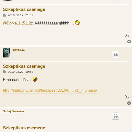
Szkeptikus csemege
H
2010.08.17. 21:32
o
z
@Dorka11 (5112):
Ááááááááááárghhhh....
z
á
s
0
x
z
ó
l
á
Dorka11
s
Szkeptikus csemege
H
2010.08.22. 19:58
o
z
Emá naón dúlva.
z
á
s
http://index.hu/belfold/budapest/2010/0 ... ok_mumusa/
z
ó
0
x
l
á
s
Szilaj Szőrmók
Szkeptikus csemege