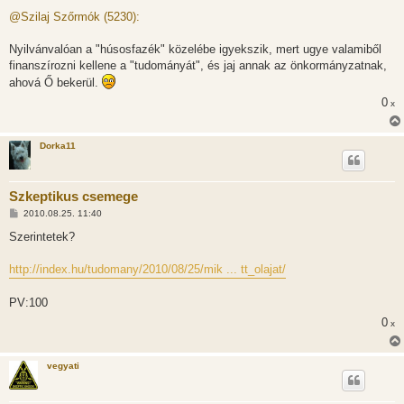
o
z
@Szilaj Szőrmók (5230):
z
á
s
Nyilvánvalóan a "húsosfazék" közelébe igyekszik, mert ugye valamiből
z
finanszírozni kellene a "tudományát", és jaj annak az önkormányzatnak,
ó
l
ahová Ő bekerül.
á
s
0
x
Dorka11
Szkeptikus csemege
H
2010.08.25. 11:40
o
z
Szerintetek?
z
á
s
http://index.hu/tudomany/2010/08/25/mik ... tt_olajat/
z
ó
l
PV:100
á
s
0
x
vegyati