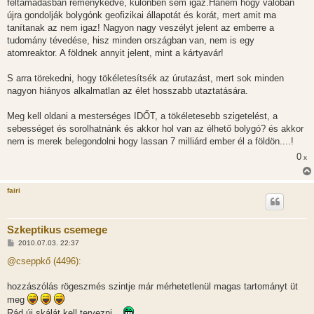
feltámadásban reménykedve, különben sem igaz.Hanem hogy valóban
újra gondolják bolygónk geofizikai állapotát és korát, mert amit ma
tanítanak az nem igaz! Nagyon nagy veszélyt jelent az emberre a
tudomány tévedése, hisz minden országban van, nem is egy
atomreaktor. A földnek annyit jelent, mint a kártyavár!
S arra törekedni, hogy tökéletesítsék az úrutazást, mert sok minden
nagyon hiányos alkalmatlan az élet hosszabb utaztatására.
Meg kell oldani a mesterséges IDŐT, a tökéletesebb szigetelést, a
sebességet és sorolhatnánk és akkor hol van az élhető bolygó? és akkor
nem is merek belegondolni hogy lassan 7 milliárd ember él a földön....!
0
x
fairi
Szkeptikus csemege
H
2010.07.03. 22:37
o
z
@cseppkő (4496):
z
á
s
hozzászólás rögeszmés szintje már mérhetetlenül magas tartományt üt
z
meg
ó
l
Rád új skálát kell tervezni...