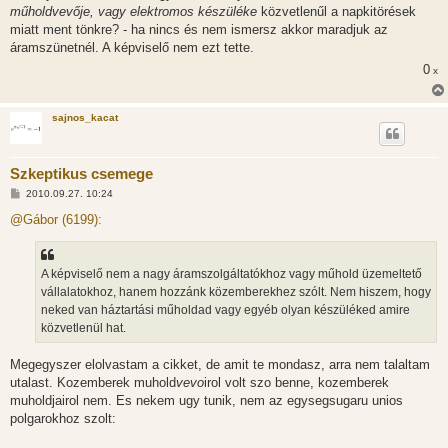
műholdvevője, vagy elektromos készüléke
közvetlenűl a napkitörések
miatt ment tönkre? - ha nincs és nem ismersz akkor maradjuk az
áramszünetnél. A képviselő nem ezt tette.
0
x
sajnos_kacat
Szkeptikus csemege
H
2010.09.27. 10:24
o
z
@Gábor (6199):
z
á
s
z
A képviselő nem a nagy áramszolgáltatókhoz vagy műhold üzemeltető
ó
l
vállalatokhoz, hanem hozzánk közemberekhez szólt. Nem hiszem, hogy
á
neked van háztartási műholdad vagy egyéb olyan készüléked amire
s
közvetlenül hat.
Megegyszer elolvastam a cikket, de amit te mondasz, arra nem talaltam
utalast. Kozemberek muhold
vevo
irol volt szo benne, kozemberek
muholdjairol nem. Es nekem ugy tunik, nem az egysegsugaru unios
polgarokhoz szolt: