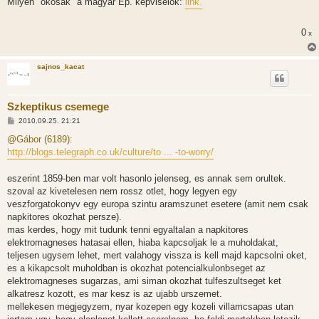
Milyen "okosak" a magyar Ep. képviselők:
link.
z
á
s
0
x
z
ó
l
á
sajnos_kacat
s
Szkeptikus csemege
H
2010.09.25. 21:21
o
z
@Gábor (6189):
z
http://blogs.telegraph.co.uk/culture/to ... -to-worry/
á
s
z
eszerint 1859-ben mar volt hasonlo jelenseg, es annak sem orultek.
ó
l
szoval az kivetelesen nem rossz otlet, hogy legyen egy
á
veszforgatokonyv egy europa szintu aramszunet esetere (amit nem csak
s
napkitores okozhat persze).
mas kerdes, hogy mit tudunk tenni egyaltalan a napkitores
elektromagneses hatasai ellen, hiaba kapcsoljak le a muholdakat,
teljesen ugysem lehet, mert valahogy vissza is kell majd kapcsolni oket,
es a kikapcsolt muholdban is okozhat potencialkulonbseget az
elektromagneses sugarzas, ami siman okozhat tulfeszultseget ket
alkatresz kozott, es mar kesz is az ujabb urszemet.
mellekesen megjegyzem, nyar kozepen egy kozeli villamcsapas utan