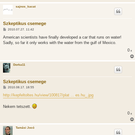
á
sajnos_kacat
s
Szkeptikus csemege
H
2010.07.27. 11:42
o
z
American scientists have finally developed a car that runs on water!
z
Sadly, so far it only works with the water from the gulf of Mexico.
á
s
0
x
z
ó
l
á
Dorka11
s
Szkeptikus csemege
H
2010.08.17. 18:55
o
z
http://kepfeltoltes.hu/view/100817/plat ... es.hu_.jpg
z
á
s
Nekem tetszett.
z
ó
0
x
l
á
s
Tamási Jocó