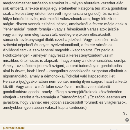
l
megfogalmazhat tartósabb elemeket is - milyen tévutakra vezethet elég
á
sok embert), a fekete mágia egy értelmetlen kategória (és attka gondolom
s
csak a keresztény értelemben vett nigromancia-ra gondol), és ez már
hülye kérdésfeltevés, már mielőtt válaszolnánk arra, hogy létezik-e
mágia: Hiszen vannak szibériai népek, amelyeknél a fekete mágia csak a
"fehér mágia" rontott formája - vagyis félresikerült varázslatok jelzője
vagy a még nem elég tapasztalt, esetleg erejükben elbizakodott,
sámánok tevékenységét illetik ezzel a jelzővel. Vagy - szintén - más
szibériai népeknél és egyes nyelvrokonaiknál, a fekete sámán az
Alvilággal tart - a szokásosnál nagyobb - kapcsolatot. Ezt pedig a
Földközi-tengeri - amelyen nagyrészt a keresztény/zsidó/muszlim
misztikus értelmezés is alapszik - hagyomány a nekromanciához sorolja.
Amely - az utóbbira jellemző szigorú, a korai tudományos gondolkodás
által is átvett, lásd: Linné - kategorikus gondolkodás szigorúan elkülönít a
nigromanciától, amely a démonokkal/Pokollal való kapcsolatot illeti.
Persze a (jog)gyakorlatban nem vontak mindig ilyen szigorú határt a kettő
között. Vagy arra - a már talán száz éves - múltra visszatekintő
gondolkodásra gondol, amely - főleg a szerepjátékoknak köszönhetően
elterjedt - szerint a feketemágia a "támadómágia". (Ez utóbbi esetben azt
javaslom, hogy vannak erre jobban szakosodott fórumok és világleírások,
amelyekben gyorsabban választ kap a kérdésére).
0
x
pierredelacroix