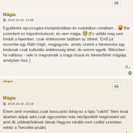
Mágia
H
2018.10.16. 12:08
o
z
Egyébként rajzvizsgára középiskolában én vudubábut csináltam...
Bár
z
szerintem ez képzőművészet, és nem mágia.
(Ez utóbbi meg sem
á
s
fordult a fejemben, csak érdekesnek találtam az ötletet. Erről jut
z
eszembe egy Ráth-Végh, megjegyzés, amely szerint a feketemise egy
ó
l
hindunak csak kulturális érdekesség lehet, de semmi egyéb. Miközben -
á
ha vallásos - neki is megvannak a maga rítusai és fekete/fehér mágiája,
s
amelyben hisz.)
0
x
idegen
Mágia
H
2018.10.16. 22:19
o
z
Értem amit mondasz,csak bosszantó dolog ez a fajta "vakhit".Nem lovat
z
akartam alájuk adni,csak egyszerűen más nézőpontból megmutatni azt
á
s
amit ők zöldnek/kéknek látnak.Hagyom inkább mert széllel szemben
z
nehéz a Temzébe pisálni.
ó
l