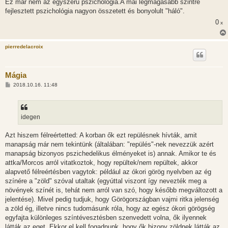
Ez már nem az egyszerű pszichológia.A mai legmagasabb szintre
fejlesztett pszichológia nagyon összetett és bonyolult "háló".
0
x
pierredelacroix
Mágia
H
2018.10.16. 11:48
o
z
z
á
s
idegen
z
ó
l
Azt hiszem félreértetted: A korban ők ezt repülésnek hívták, amit
á
manapság már nem tekintünk (általában: "repülés"-nek nevezzük azért
s
manapság bizonyos pszichedelikus élményeket is) annak. Amikor te és
attka/Morcos arról vitatkoztok, hogy repültek/nem repültek, akkor
alapvető félreértésben vagytok: például az ókori görög nyelvben az ég
színére a "zöld" szóval utaltak (egyúttal viszont így nevezték meg a
növények színét is, tehát nem arról van szó, hogy később megváltozott a
jelentése). Mivel pedig tudjuk, hogy Görögországban vajmi ritka jelenség
a zöld ég, illetve nincs tudomásunk róla, hogy az egész ókori görögség
egyfajta különleges színtévesztésben szenvedett volna, ők ilyennek
látták az eget. Ekkor el kell fogadnunk, hogy ők bizony zöldnek látták az