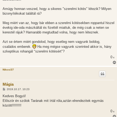
Amúgy honnan veszed, hogy a sikeres "szerelmi kötés" létezik? Milyen
bizonyítékokat találtál rá?
Meg miért van az, hogy bár ebben a szerelmi kötésekben roppantul hiszel
évekig ide-oda mászkáltál és fizettél miattuk, de még csak a neten se
kerestél rájuk? Hamarabb megtudtad volna, hogy nem léteznek.
Azt se értem miért gondolod, hogy esetleg nem vagyunk boldog,
családos emberek.
Ha meg mégse vagyunk szerinted akkor is, hány
szkeptikus rohangál "szerelmi kötésért"?
0
x
Nikcsi37
Mágia
H
2019.10.17. 10:23
o
z
Kedves Bogyó!
z
Először én szólok Tarának mit írtál róla,aztán elrendezitek egymás
á
s
között!!!!!!!!!
z
0
ó
x
l