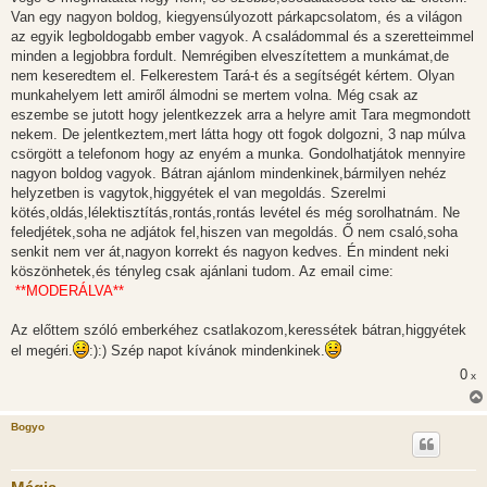
Van egy nagyon boldog, kiegyensúlyozott párkapcsolatom, és a világon
az egyik legboldogabb ember vagyok. A családommal és a szeretteimmel
minden a legjobbra fordult. Nemrégiben elveszítettem a munkámat,de
nem keseredtem el. Felkerestem Tará-t és a segítségét kértem. Olyan
munkahelyem lett amiről álmodni se mertem volna. Még csak az
eszembe se jutott hogy jelentkezzek arra a helyre amit Tara megmondott
nekem. De jelentkeztem,mert látta hogy ott fogok dolgozni, 3 nap múlva
csörgött a telefonom hogy az enyém a munka. Gondolhatjátok mennyire
nagyon boldog vagyok. Bátran ajánlom mindenkinek,bármilyen nehéz
helyzetben is vagytok,higgyétek el van megoldás. Szerelmi
kötés,oldás,lélektisztítás,rontás,rontás levétel és még sorolhatnám. Ne
feledjétek,soha ne adjátok fel,hiszen van megoldás. Ő nem csaló,soha
senkit nem ver át,nagyon korrekt és nagyon kedves. Én mindent neki
köszönhetek,és tényleg csak ajánlani tudom. Az email cime:
**MODERÁLVA**
Az előttem szóló emberkéhez csatlakozom,keressétek bátran,higgyétek
el megéri.
:):) Szép napot kívánok mindenkinek.
0
x
Bogyo