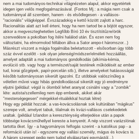
z
nem a mai tudományos-technikai világnézeten alapul, akkor egyetértek
á
s
idegen igen velős megfogalmazásával. (Fontos Mj.: a mágia nem csak a
z
tudománnyal áll szemben, hanem - és elsődlegesen - a vallásos-
ó
l
"racionális" világképpel. Évszázadokig e kettő között zajlott a harc.
á
Racionalitás alatt azt kell érteni, hogy ha nem tartod be a böjtöt egyszer,
s
akkor a megveszteghetetlen Legfőbb Bíró 10 év tisztítótűzre/örök
szenvedésre a pokolban fog ítélni halálod után. És ezen nem fog
változtatni, ha elmormolod féllábon állva a Sator arepo-t háromszor...)
Másrészt viszont a mágia fogalmába beletartozott - elsősorban úgy több
száz évvel ezelőtt - sok olyan jelenség/módszer/elméleti hozzáállás,
amelyet adaptált a mai tudományos gondolkodás (alkímia-kémia,
evolúció stb. vagy hogy a természet/saját testének működését az ember
tud, korai gőzgépek, papír-porcelán stb.), illetve amelyeket hatásosságát
később tudományosan sikerült igazolni. Ez utóbbiak valószínűleg a
véletlen művei vagy hibás gondolkodással sikerült egy jó eredményre
eljutni (például: végül is ólomból lehet aranyat csinálni vagy a "zombik"
léte: autista/szellemileg nem épp emberek, akiket akár
"mesterségegesen" mérgekkel-rituálékkal hoztak létre)
Hogy egy példát hozzak: a vas-kovácsolásnak sok kultúrában "mágikus"
szerepe volt, amelyet tabuk, tilalmak és kvázi-vallásos cselekedetek
uraltak. (például Izlandon a kereszténység elterjedése után a papok
többsége kovácsműhellyel kereste a kenyerét. A nép viszont varázslónak
tartotta őket. Így - a hagyományos felfogás szerint - a katolikus pap - a
reformáció után is! - egyszerre egy vallási személy, mágus és kovács is.
A három szerepet pedig nem tudod elválasztani egymástól...)