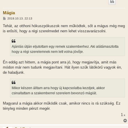
Mágia
H
2019.10.13. 22:13
o
z
Tehát, az otthoni hókuszpókuszok nem működtek, sőt a mágus még meg
z
is erősíti, hogy a régi szerelmedet nem lehet visszavarázsolni.
á
s
z
ó
l
Ajánlás útján eljutottam egy remek szakemberhez. Aki alátámasztotta
á
hogy a régi szerelemnek nem lett volna jövője.
s
Én eddig azt hittem, a mágia pont arra jó, hogy megjavítja, amit más
módon már nem tudunk megjavítani. Hát ilyen szűk látókörű vagyok én,
de haladjunk.
Mikor készen álltam arra hogy új kapcsolatba kezdjek, akkor
csinaltattam a szakemberrel szerelem bevonzó mágiát.
Magyarul a mágia akkor működik csak, amikor nincs is rá szükség. Ez
tényleg minden pénzt megér.
1
x