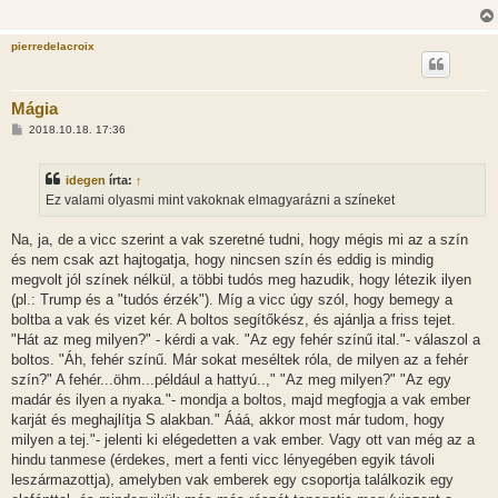
s
pierredelacroix
Mágia
H
2018.10.18. 17:36
o
z
z
idegen
írta:
↑
á
s
Ez valami olyasmi mint vakoknak elmagyarázni a színeket
z
ó
l
Na, ja, de a vicc szerint a vak szeretné tudni, hogy mégis mi az a szín
á
és nem csak azt hajtogatja, hogy nincsen szín és eddig is mindig
s
megvolt jól színek nélkül, a többi tudós meg hazudik, hogy létezik ilyen
(pl.: Trump és a "tudós érzék"). Míg a vicc úgy szól, hogy bemegy a
boltba a vak és vizet kér. A boltos segítőkész, és ajánlja a friss tejet.
"Hát az meg milyen?" - kérdi a vak. "Az egy fehér színű ital."- válaszol a
boltos. "Áh, fehér színű. Már sokat meséltek róla, de milyen az a fehér
szín?" A fehér...öhm...például a hattyú..," "Az meg milyen?" "Az egy
madár és ilyen a nyaka."- mondja a boltos, majd megfogja a vak ember
karját és meghajlítja S alakban." Ááá, akkor most már tudom, hogy
milyen a tej."- jelenti ki elégedetten a vak ember. Vagy ott van még az a
hindu tanmese (érdekes, mert a fenti vicc lényegében egyik távoli
leszármazottja), amelyben vak emberek egy csoportja találkozik egy