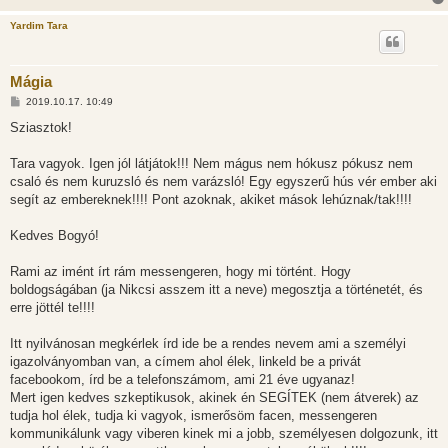
á
s
Yardim Tara
Mágia
H
2019.10.17. 10:49
o
z
Sziasztok!
z
á
s
Tara vagyok. Igen jól látjátok!!! Nem mágus nem hókusz pókusz nem
z
csaló és nem kuruzsló és nem varázsló! Egy egyszerű hús vér ember aki
ó
l
segít az embereknek!!!! Pont azoknak, akiket mások lehúznak/tak!!!!
á
s
Kedves Bogyó!
Rami az imént írt rám messengeren, hogy mi történt. Hogy
boldogságában (ja Nikcsi asszem itt a neve) megosztja a történetét, és
erre jöttél te!!!!
Itt nyilvánosan megkérlek írd ide be a rendes nevem ami a személyi
igazolványomban van, a címem ahol élek, linkeld be a privát
facebookom, írd be a telefonszámom, ami 21 éve ugyanaz!
Mert igen kedves szkeptikusok, akinek én SEGÍTEK (nem átverek) az
tudja hol élek, tudja ki vagyok, ismerősöm facen, messengeren
kommunikálunk vagy viberen kinek mi a jobb, személyesen dolgozunk, itt