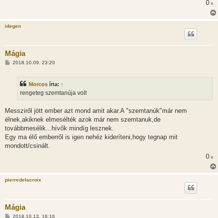
0
s
x
idegen
Mágia
H
2018.10.09. 23:20
o
z
z
Morcos
írta:
↑
á
s
rengeteg szemtanúja volt
z
ó
l
Messziről jött ember azt mond amit akar.A "szemtanúk"már nem
á
élnek,akiknek elmesélték azok már nem szemtanuk,de
s
továbbmesélik...hívők mindíg lesznek.
Egy ma élő emberről is igen nehéz kideríteni,hogy tegnap mit
mondott/csinált.
0
x
pierredelacroix
Mágia
H
2018.10.13. 16:16