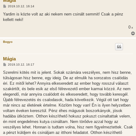
Mágia
H
2019.10.12. 16:14
o
z
Yardim is közte volt az aki nekem nem csinált semmit! Csak a pénz
z
kellett neki!
á
s
0
x
z
ó
l
á
Bogyo
s
Mágia
H
2019.10.12. 16:17
o
z
Szerelmi kötés mit is jelent. Sokak számára veszélyes, nem hisz benne,
z
túlságosan hisz benne, egy ideig. De az elmulik ha sorozatos csalódás
á
s
éri. Ez mitől lehet? Annyira elkeseredett az ember hogy rosszul választ
z
szakértőt, és bele esik az első félrevezető ember karmai közzé. Az nem
ó
l
elegendő, már annyira csalódott és elkeseredett, hogy tovább keresgél.
á
Újabb félrevezetés és csalodasok, hada következik. Végül ott tart hogy
s
már nincs az életének értelme. Közlöm hogy van! Én is ilyen helyzetben
voltam éveken keresztül. Pénz éhes mágusok boszorkányok, jósok
hadába ütköztem. Otthon készíthető hokusz pokuszt csinaltattak velem,
én mint engedelmes kutya csináltam. Nem törődve azzal hogy az
veszélyes lehet. Honnan is tudtam volna, hisz nem figyelmeztettek. Csak
a pénzt küldjem és csináljam az itthoni feladatot. Otthon készíthető