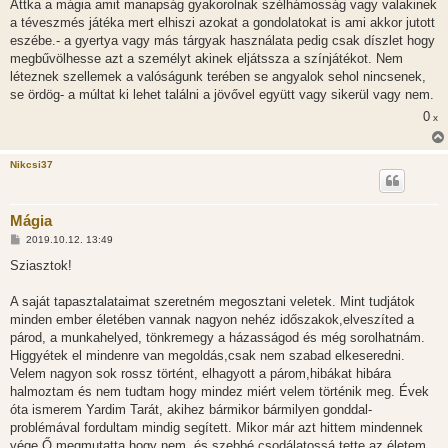
z
Attka a mágia amit manapság gyakorolnak szélhámosság vagy valakinek
z
a téveszmés játéka mert elhiszi azokat a gondolatokat is ami akkor jutott
á
s
eszébe.- a gyertya vagy más tárgyak használata pedig csak díszlet hogy
z
megbűvölhesse azt a személyt akinek eljátssza a színjátékot. Nem
ó
l
léteznek szellemek a valóságunk terében se angyalok sehol nincsenek,
á
se ördög- a múltat ki lehet találni a jövővel együtt vagy sikerül vagy nem.
s
0
x
Nikcsi37
Mágia
H
2019.10.12. 13:49
o
z
Sziasztok!
z
á
s
A saját tapasztalataimat szeretném megosztani veletek. Mint tudjátok
z
minden ember életében vannak nagyon nehéz időszakok,elveszíted a
ó
l
párod, a munkahelyed, tönkremegy a házasságod és még sorolhatnám.
á
Higgyétek el mindenre van megoldás,csak nem szabad elkeseredni.
s
Velem nagyon sok rossz történt, elhagyott a párom,hibákat hibára
halmoztam és nem tudtam hogy mindez miért velem történik meg. Évek
óta ismerem Yardim Tarát, akihez bármikor bármilyen gonddal-
problémával fordultam mindig segített. Mikor már azt hittem mindennek
vége Ő megmutatta hogy nem, és szebbé,csodálatossá tette az életem.