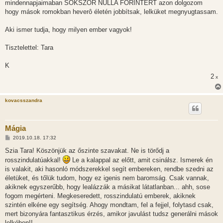
mindennapjaimaban SOKSZOR NULLA FORINTÉRT azon dolgozom
hogy mások romokban heverô életén jobbítsak, lelküket megnyugtassam.
Aki ismer tudja, hogy milyen ember vagyok!
Tisztelettel: Tara
K
2
x
kovacsszandra
Mágia
H
2019.10.18. 17:32
o
z
Szia Tara! Köszönjük az őszinte szavakat. Ne is törődj a
z
rosszindulatúakkal!
Le a kalappal az előtt, amit csinálsz. Ismerek én
á
s
is valakit, aki hasonló módszerekkel segít embereken, rendbe szedni az
z
életüket, és tőlük tudom, hogy ez igenis nem baromság. Csak vannak,
ó
l
akiknek egyszerűbb, hogy lealázzák a másikat látatlanban... ahh, sose
á
fogom megérteni. Megkeseredett, rosszindulatú emberek, akiknek
s
szintén elkéne egy segítség. Ahogy mondtam, fel a fejjel, folytasd csak,
mert bizonyára fantasztikus érzés, amikor javulást tudsz generálni mások
lelkében!!