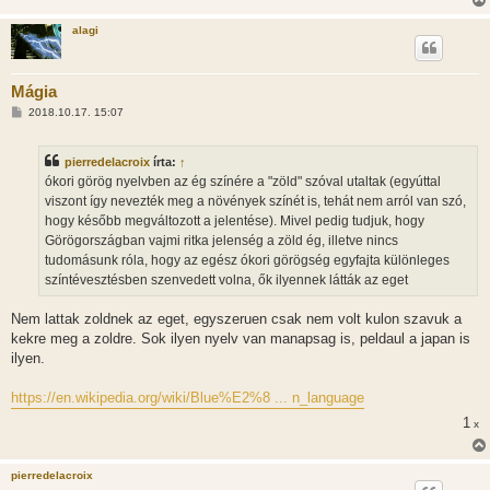
alagi
Mágia
H
2018.10.17. 15:07
o
z
z
pierredelacroix
írta:
↑
á
s
ókori görög nyelvben az ég színére a "zöld" szóval utaltak (egyúttal
z
viszont így nevezték meg a növények színét is, tehát nem arról van szó,
ó
l
hogy később megváltozott a jelentése). Mivel pedig tudjuk, hogy
á
Görögországban vajmi ritka jelenség a zöld ég, illetve nincs
s
tudomásunk róla, hogy az egész ókori görögség egyfajta különleges
színtévesztésben szenvedett volna, ők ilyennek látták az eget
Nem lattak zoldnek az eget, egyszeruen csak nem volt kulon szavuk a
kekre meg a zoldre. Sok ilyen nyelv van manapsag is, peldaul a japan is
ilyen.
https://en.wikipedia.org/wiki/Blue%E2%8 ... n_language
1
x
pierredelacroix