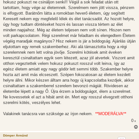
hokusz pokuszt ne csináljon senki!! Végül a sok feladat után ott
tartottam, hogy vége az életemnek. Szerelmem nem jött vissza, pénzem
is elfogyott. Barátnőm látta a romokban heverő életem, úgy segített
Keresett nekem egy megfelelő lélek és élet tanácsadót. Az hozott helyre,
úgy hogy tudtam döntéseket hozni és lassan vissza tértem az élet
minden napjaihoz. Még az életem teljesen nem volt sínen. Hiszen nem
volt parkapcsolatom. Régi szerelmet már feladtam és elengedtem Életem
végéig maradjak magányos? Hisz nekem is jár a boldogság. Ajánlás útján
eljutottam egy remek szakemberhez. Aki alá támasztotta hogy a régi
szerelemnek nem lett volna jövője. Szerelmi kötések amit éveken
keresztül csinaltattam egyik sem létezett, azaz jól atvertek. Viszont amit
otthon vegeztettek velem hokusz pokuszt rosszul volt leirva, így az
egész életem amiatt egy nagy gödör lett semmi több. Szakember helyre
hozta azt amit más elcseszett. Szépen fokozatosan az életem kezdett
helyre állni. Mikor készen álltam arra hogy új kapcsolatba kezdjek, akkor
csinaltattam a szakemberrel szerelem bevonzó mágiát. Rövidesen az
életembe lépett a nagy Ő. Újra érzem a boldogságot, élem a szerelmet.
Ne kovessetek el azt a hibát amit én. Mert egy rosszul elvegzett otthoni
szerelmi kötés, veszélyes lehet.
Valakinek tanácsra van szüksége az írjon nekem.
**MODERÁLVA**
0
x
Dömper Ármánd