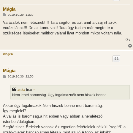
Mágia
H
2019.10.29. 11:39
o
z
Varázslók nem léteznek!!!! Tara segítő, és azt amit a csaj irt azok
z
varázslások!!! De az kamu volt! Tara úgy tudom már megtette a
á
s
szükséges lépéseket,múltkor valami ilyet mondott mikor voltam nála.
z
0
ó
x
l
á
s
idegen
Mágia
H
2019.10.30. 22:50
o
z
z
attka
írta:
↑
á
s
Nem lehet baromság. Úgy fogalmaznék nem hiszek benne
z
ó
l
Akkor úgy fogalmazok:Nem hiszek benne mert baromság.
á
Így megfelel?
s
A vallás is baromság,a hit ebben vagy abban a nemlétező
istenben/dologban...
Segítő sincs.Érdekek vannak.Az egyetlen feltételelek nélküli "segítő" a
szülő-gyerek kapcsolatban létezik mint szülő.A többi az inkább