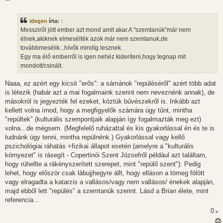
o
z
z
idegen
írta:
↑
á
s
Messziről jött ember azt mond amit akar.A "szemtanúk"már nem
z
élnek,akiknek elmesélték azok már nem szemtanuk,de
ó
l
továbbmesélik...hívők mindíg lesznek.
á
Egy ma élő emberről is igen nehéz kideríteni,hogy tegnap mit
s
mondott/csinált.
Naaa, ez azért egy kicsit "erős": a sámánok "repüléséről" azért több adat
is létezik (habár azt a mai fogalmaink szerint nem neveznénk annak), de
másokról is jegyezték fel ezeket, köztük bűvészekről is. Inkább azt
kellett volna írnod, hogy a megfigyelők számára úgy tűnt, mintha
"repültek" (kulturális szempontjaik alapján így fogalmazták meg ezt)
volna...de mégsem. (Megfelelő ruházattal és kis gyakorlással én és te is
tudnánk úgy tenni, mintha repülnénk.) Gyakorlással vagy kellő
pszichológiai ráhatás +fizikai állapot esetén (amelyre a "kulturális
környezet" is rásegít - Copertinói Szent Józsefről például azt találtam,
hogy rühellte a rákényszerített szerepet, mint "repülő szent"): Pedig
lehet, hogy először csak lábujjhegyre állt, hogy elláson a tömeg fölött
vagy elragadta a katarzis a vallásos/vagy nem vallásos/ énekek alapján,
majd ebből lett "repülés" a szemtanúk szerint. Lásd a Brian élete, mint
referencia...
0
x