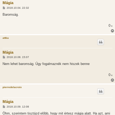
Mágia
H
2018.10.04. 22:32
o
z
Baromság.
z
á
s
0
x
z
ó
l
á
attka
s
Mágia
H
2018.10.08. 15:07
o
z
Nem lehet baromság. Úgy fogalmaznék nem hiszek benne
z
á
s
0
x
z
ó
l
á
pierredelacroix
s
Mágia
H
2018.10.09. 12:08
o
z
Öhm, szerintem tisztázd előbb, hogy mit értesz mágia alatt. Ha azt, ami