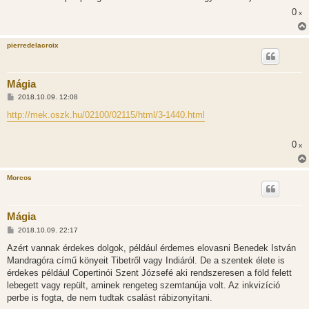
0
x
pierredelacroix
Mágia
H
2018.10.09. 12:08
o
z
http://mek.oszk.hu/02100/02115/html/3-1440.html
z
á
s
0
x
z
ó
l
á
Morcos
s
Mágia
H
2018.10.09. 22:17
o
z
Azért vannak érdekes dolgok, például érdemes elovasni Benedek István
z
Mandragóra című könyeit Tibetről vagy Indiáról. De a szentek élete is
á
s
érdekes például Copertinói Szent Józsefé aki rendszeresen a föld felett
z
lebegett vagy repült, aminek rengeteg szemtanúja volt. Az inkvizíció
ó
l
perbe is fogta, de nem tudtak csalást rábizonyítani.
á