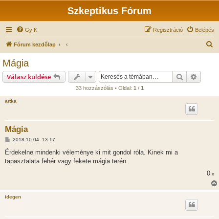
Szkeptikus Fórum
GyIK
Regisztráció
Belépés
K
Fórum kezdőlap
e
Mágia
r
Keresés
Részlet
Válasz küldése
e
33 hozzászólás • Oldal:
1
/
1
s
attka
é
s
Mágia
H
2018.10.04. 13:17
o
z
Érdekelne mindenki véleménye ki mit gondol róla. Kinek mi a
z
tapasztalata fehér vagy fekete mágia terén.
á
s
0
x
z
ó
l
á
idegen
s