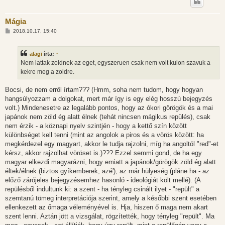
Mágia
H
2018.10.17. 15:40
o
z
z
alagi
írta:
↑
á
s
Nem lattak zoldnek az eget, egyszeruen csak nem volt kulon szavuk a
z
kekre meg a zoldre.
ó
l
á
Bocsi, de nem erről írtam??? (Hmm, soha nem tudom, hogy hogyan
s
hangsúlyozzam a dolgokat, mert már így is egy elég hosszú bejegyzés
volt.) Mindenesetre az legalább pontos, hogy az ókori görögök és a mai
japánok nem zöld ég alatt élnek (tehát nincsen mágikus repülés), csak
nem érzik - a köznapi nyelv szintjén - hogy a kettő szín között
különbséget kell tenni (mint az angolok a piros és a vörös között: ha
megkérdezel egy magyart, akkor le tudja rajzolni, míg ha angoltól "red"-et
kérsz, akkor rajzolhat vöröset is.)??? Ezzel semmi gond, de ha egy
magyar elkezdi magyarázni, hogy emiatt a japánok/görögök zöld ég alatt
éltek/élnek (biztos gyíkemberek, azé'), az már hülyeség (pláne ha - az
előző zárójeles bejegyzésemhez hasonló - ideológiát költ mellé). (A
repülésből indultunk ki: a szent - ha tényleg csinált ilyet - "repült" a
szemtanú tömeg interpretációja szerint, amely a későbbi szent esetében
ellenkezett az őmaga véleményével is. Hja, hiszen ő maga nem akart
szent lenni. Aztán jött a vizsgálat, rögzítették, hogy tényleg "repült". Ma