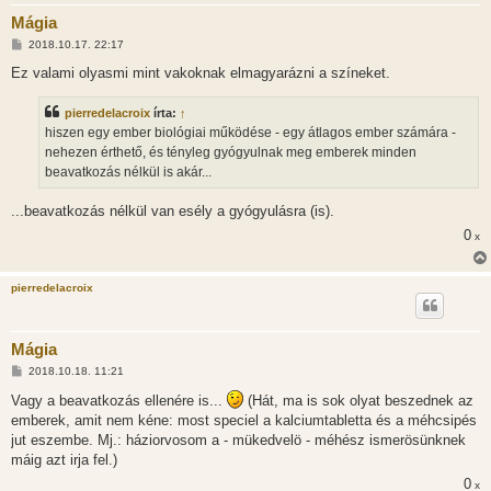
Mágia
H
2018.10.17. 22:17
o
z
Ez valami olyasmi mint vakoknak elmagyarázni a színeket.
z
á
s
pierredelacroix
írta:
↑
z
hiszen egy ember biológiai működése - egy átlagos ember számára -
ó
l
nehezen érthető, és tényleg gyógyulnak meg emberek minden
á
beavatkozás nélkül is akár...
s
...beavatkozás nélkül van esély a gyógyulásra (is).
0
x
pierredelacroix
Mágia
H
2018.10.18. 11:21
o
z
Vagy a beavatkozás ellenére is...
(Hát, ma is sok olyat beszednek az
z
emberek, amit nem kéne: most speciel a kalciumtabletta és a méhcsipés
á
s
jut eszembe. Mj.: háziorvosom a - mükedvelö - méhész ismerösünknek
z
máig azt irja fel.)
ó
l
0
x
á