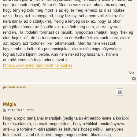
eget (de csak ennyit). Attka és Morcos viszont azt akarja bizonyítani,
hogy tényleg zöld még most is az ég, te meg lemész az ő szintjükre
azzal, hogy azt bizonygatod, hogy bizony, soha nem volt zöld az ég
(lerántanak az ő szintjükre). Pedig a lényeg csak az, hogy az ókori
görögök számára az ég zöld volt (nekünk meg nem, de ez így van
rendjén. Ha irodalmi fordítást csinálunk, nyugodtan írhatjuk, hogy "kék ég
alatt hajóztak", de ha tudományosan értékelhetőek akarunk lenni, akkor
azt bizony azt "zöldnek" kell tekintenünk. Mert ha nem vesszük
figyelembe a kulturális percepciójukat, akkor elég nagy hülyeségek
fognak tudni kijönni belőle. Ami nem neked fog használni, hanem
attka/Morcos alá fogja adni a lovat.).
https://www.nyest.hu/hirek/mitol-szines
0
x
pierredelacroix
Mágia
H
2018.10.16. 12:04
o
z
Hogy a topic témájánál maradjak (pedig talán érthetőbb lenne a korábbi
z
hozzászólásom, ha csak megemlítem, hogy a Bibliát tanulmányozva
á
s
anélkül a történelmi-társadalmi és kulturális közeg nélkül, amelyben
z
keletkezett - attól eltekintve, hogy megengedem, filozófiailag
ó