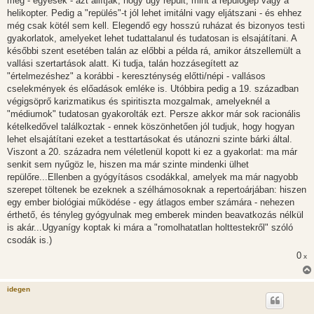
meg - egyesek - azt állítják, hogy úgy repült, mint a repülőgép vagy a
helikopter. Pedig a "repülés"-t jól lehet imitálni vagy eljátszani - és ehhez
még csak kötél sem kell. Elegendő egy hosszú ruházat és bizonyos testi
gyakorlatok, amelyeket lehet tudattalanul és tudatosan is elsajátítani. A
későbbi szent esetében talán az előbbi a példa rá, amikor átszellemült a
vallási szertartások alatt. Ki tudja, talán hozzásegített az
"értelmezéshez" a korábbi - kereszténység előtti/népi - vallásos
cselekmények és előadások emléke is. Utóbbira pedig a 19. században
végigsöprő karizmatikus és spiritiszta mozgalmak, amelyeknél a
"médiumok" tudatosan gyakorolták ezt. Persze akkor már sok racionális
kételkedővel találkoztak - ennek köszönhetően jól tudjuk, hogy hogyan
lehet elsajátítani ezeket a testtartásokat és utánozni szinte bárki által.
Viszont a 20. századra nem véletlenül kopott ki ez a gyakorlat: ma már
senkit sem nyűgöz le, hiszen ma már szinte mindenki ülhet
repülőre...Ellenben a gyógyításos csodákkal, amelyek ma már nagyobb
szerepet töltenek be ezeknek a szélhámosoknak a repertoárjában: hiszen
egy ember biológiai működése - egy átlagos ember számára - nehezen
érthető, és tényleg gyógyulnak meg emberek minden beavatkozás nélkül
is akár...Ugyanígy koptak ki mára a "romolhatatlan holttestekről" szóló
csodák is.)
0
x
idegen