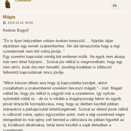
CsokiBoszi
Mágia
H
2019.10.16. 06:50
o
z
Kedves Bogyó!
z
á
s
"Én is ilyen helyzetben voltam éveken keresztül..... Ajánlás útján
z
eljutottam egy remek szakemberhez. Aki alá támasztotta hogy a régi
ó
l
szerelemnek nem lett volna jövője. "
á
Egy szerelmi kapcsolat mindig két emberen múlik. Ha egyik nem akarja,
s
már nem lehet folytatni... Szóval jós nélkül is megmondható, hogy egy
nem aktív, évek óta nem fennálló, (esetleg korábban is többször
felbomló) kapcsolatnak nincs jövője.
"Mikor készen álltam arra hogy új kapcsolatba kezdjek, akkor
csinaltattam a szakemberrel szerelem bevonzó mágiát." - írod. Magad
vallod be, hogy jós nélkül is vágytál már a szerelemre, így nyilván
nyitottabb voltál rá. - de ez is inkább a magányossági faktor és egyéb
privát tényezők közrejátszása, meg, hogy az életben kezdtél jobban
utánanézni a párkapcsolati lehetőségeknek. Szóval az életed jósok nélkül
is változott volna, egész egyszerűen azért, mert a régi szerelmed végre
elengedted és már igény volt benned a változásra és jobban figyeltél az
új, kínálkozó alkalmakra, tehát tenni kezdtél a saját életedben a
szerelemért.