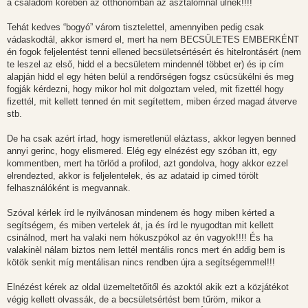
a családom körében az otthonomban az asztalomnál ülnek!!!!
Tehát kedves “bogyó” várom tisztelettel, amennyiben pedig csak
vádaskodtál, akkor ismerd el, mert ha nem BECSÜLETES EMBERKÉNT
én fogok feljelentést tenni ellened becsületsértésért és hitelrontásért (nem
te leszel az első, hidd el a becsületem mindennél többet er) és ip cím
alapján hidd el egy héten belül a rendőrségen fogsz csücsükélni és meg
fogják kérdezni, hogy mikor hol mit dolgoztam veled, mit fizettél hogy
fizettél, mit kellett tenned én mit segítettem, miben érzed magad átverve
stb.
De ha csak azért írtad, hogy ismeretlenül eláztass, akkor legyen benned
annyi gerinc, hogy elismered. Elég egy elnézést egy szóban itt, egy
kommentben, mert ha törlöd a profilod, azt gondolva, hogy akkor ezzel
elrendezted, akkor is feljelentelek, és az adataid ip cimed törölt
felhasználóként is megvannak.
Szóval kérlek írd le nyilvánosan mindenem és hogy miben kérted a
segítségem, és miben vertelek át, ja és írd le nyugodtan mit kellett
csinálnod, mert ha valaki nem hókuszpókol az én vagyok!!!! És ha
valakinèl nálam biztos nem lettél mentális roncs mert én addig bem is
kötök senkit míg mentálisan nincs rendben újra a segítségemmel!!!
Elnézést kérek az oldal üzemeltetőitől és azoktól akik ezt a közjátékot
végig kellett olvassák, de a becsületsértést bem tűröm, mikor a