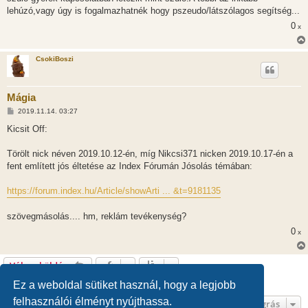
lehúzó,vagy úgy is fogalmazhatnék hogy pszeudo/látszólagos segítség...
0
x
CsokiBoszi
Mágia
H
2019.11.14. 03:27
o
z
Kicsit Off:
z
á
s
Törölt nick néven 2019.10.12-én, míg Nikcsi371 nicken 2019.10.17-én a
z
fent említett jós éltetése az Index Fórumán Jósolás témában:
ó
l
á
https://forum.index.hu/Article/showArti ... &t=9181135
s
szövegmásolás.... hm, reklám tevékenység?
0
x
Válasz küldése
33 hozzászólás • Oldal:
1
/
1
Ez a weboldal sütiket használ, hogy a legjobb
felhasználói élményt nyújthassa.
Ugrás