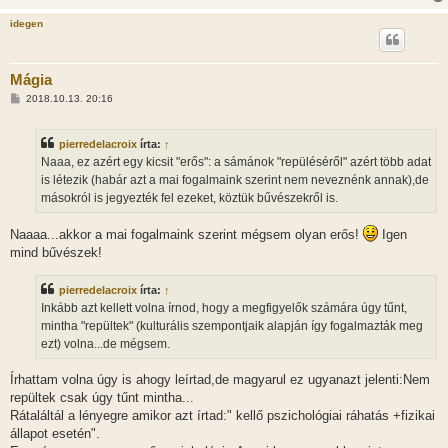
idegen
Mágia
H
2018.10.13. 20:16
o
z
z
pierredelacroix
írta:
↑
á
s
Naaa, ez azért egy kicsit "erős": a sámánok "repüléséről" azért több adat
z
is létezik (habár azt a mai fogalmaink szerint nem neveznénk annak),de
ó
l
másokról is jegyezték fel ezeket, köztük bűvészekről is.
á
s
Naaaa...akkor a mai fogalmaink szerint mégsem olyan erős!
Igen
mind bűvészek!
pierredelacroix
írta:
↑
Inkább azt kellett volna írnod, hogy a megfigyelők számára úgy tűnt,
mintha "repültek" (kulturális szempontjaik alapján így fogalmazták meg
ezt) volna...de mégsem.
Írhattam volna úgy is ahogy leírtad,de magyarul ez ugyanazt jelenti:Nem
repültek csak úgy tűnt mintha...
Rátaláltál a lényegre amikor azt írtad:" kellő pszichológiai ráhatás +fizikai
állapot esetén".