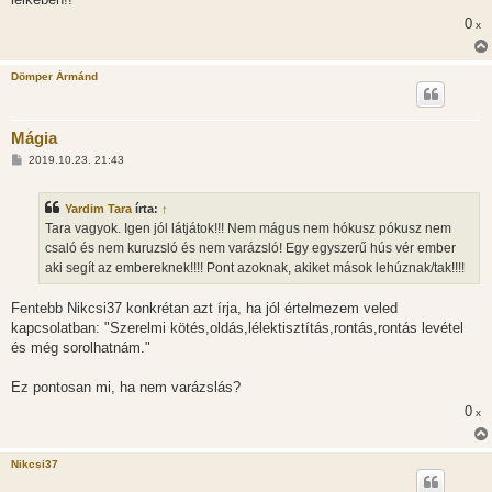
0
x
Dömper Ármánd
Mágia
H
2019.10.23. 21:43
o
z
z
Yardim Tara
írta:
↑
á
s
Tara vagyok. Igen jól látjátok!!! Nem mágus nem hókusz pókusz nem
z
csaló és nem kuruzsló és nem varázsló! Egy egyszerű hús vér ember
ó
l
aki segít az embereknek!!!! Pont azoknak, akiket mások lehúznak/tak!!!!
á
s
Fentebb Nikcsi37 konkrétan azt írja, ha jól értelmezem veled
kapcsolatban: "Szerelmi kötés,oldás,lélektisztítás,rontás,rontás levétel
és még sorolhatnám."
Ez pontosan mi, ha nem varázslás?
0
x
Nikcsi37