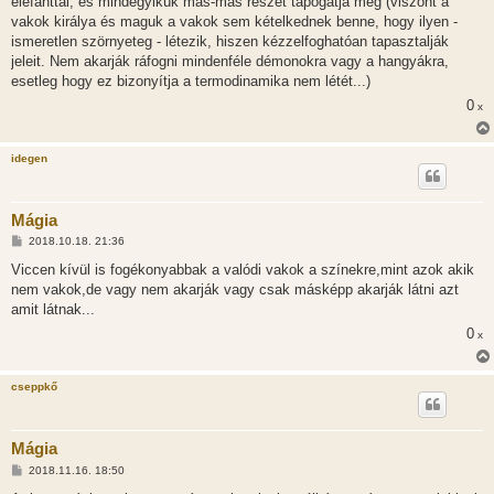
elefánttal, és mindegyikük más-más részét tapogatja meg (viszont a
vakok királya és maguk a vakok sem kételkednek benne, hogy ilyen -
ismeretlen szörnyeteg - létezik, hiszen kézzelfoghatóan tapasztalják
jeleit. Nem akarják ráfogni mindenféle démonokra vagy a hangyákra,
esetleg hogy ez bizonyítja a termodinamika nem létét...)
0
x
idegen
Mágia
H
2018.10.18. 21:36
o
z
Viccen kívül is fogékonyabbak a valódi vakok a színekre,mint azok akik
z
nem vakok,de vagy nem akarják vagy csak másképp akarják látni azt
á
s
amit látnak...
z
0
ó
x
l
á
s
cseppkő
Mágia
H
2018.11.16. 18:50
o