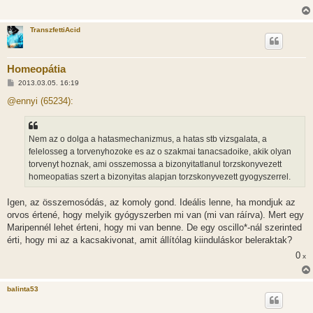
TranszfettiAcid
Homeopátia
H
2013.03.05. 16:19
o
z
@ennyi (65234):
z
á
s
z
Nem az o dolga a hatasmechanizmus, a hatas stb vizsgalata, a
ó
l
felelosseg a torvenyhozoke es az o szakmai tanacsadoike, akik olyan
á
torvenyt hoznak, ami osszemossa a bizonyitatlanul torzskonyvezett
s
homeopatias szert a bizonyitas alapjan torzskonyvezett gyogyszerrel.
Igen, az összemosódás, az komoly gond. Ideális lenne, ha mondjuk az
orvos értené, hogy melyik gyógyszerben mi van (mi van ráírva). Mert egy
Maripennél lehet érteni, hogy mi van benne. De egy oscillo*-nál szerinted
érti, hogy mi az a kacsakivonat, amit állítólag kiinduláskor beleraktak?
0
x
balinta53