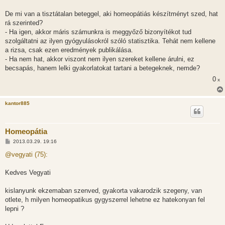
z
ó
l
De mi van a tisztátalan beteggel, aki homeopátiás készítményt szed, hat
á
rá szerinted?
s
- Ha igen, akkor máris számunkra is meggyőző bizonyítékot tud
szolgáltatni az ilyen gyógyulásokról szóló statisztika. Tehát nem kellene
a rizsa, csak ezen eredmények publikálása.
- Ha nem hat, akkor viszont nem ilyen szereket kellene árulni, ez
becsapás, hanem lelki gyakorlatokat tartani a betegeknek, nemde?
0
x
kantor885
Homeopátia
H
2013.03.29. 19:16
o
z
@vegyati (75):
z
á
s
Kedves Vegyati
z
ó
l
kislanyunk ekzemaban szenved, gyakorta vakarodzik szegeny, van
á
otlete, h milyen homeopatikus gygyszerrel lehetne ez hatekonyan fel
s
lepni ?