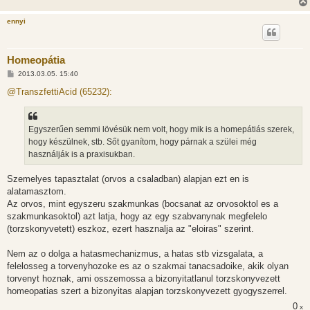
ennyi
Homeopátia
H
2013.03.05. 15:40
o
z
@TranszfettiAcid (65232):
z
á
s
z
Egyszerűen semmi lövésük nem volt, hogy mik is a homepátiás szerek,
ó
l
hogy készülnek, stb. Sőt gyanítom, hogy párnak a szülei még
á
használják is a praxisukban.
s
Szemelyes tapasztalat (orvos a csaladban) alapjan ezt en is
alatamasztom.
Az orvos, mint egyszeru szakmunkas (bocsanat az orvosoktol es a
szakmunkasoktol) azt latja, hogy az egy szabvanynak megfelelo
(torzskonyvetett) eszkoz, ezert hasznalja az "eloiras" szerint.
Nem az o dolga a hatasmechanizmus, a hatas stb vizsgalata, a
felelosseg a torvenyhozoke es az o szakmai tanacsadoike, akik olyan
torvenyt hoznak, ami osszemossa a bizonyitatlanul torzskonyvezett
homeopatias szert a bizonyitas alapjan torzskonyvezett gyogyszerrel.
0
x