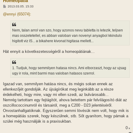
Homeopátia
H
2013.03.05. 15:33
o
z
@ennyi (65074):
z
á
s
z
Nem, talan arrol van szo, hogy azonos nevu tabletta is letezik, teljsen
ó
l
mas osszetetellel, es abban valoban van novenyi anyagbol kkindulo
á
higitott viz IS... a bikahere kivonat higitasa mellett...
s
Hát ennyit a következetességéről a homeopátiának...
1. Tudjuk, hogy semmilyen hatasa nincs. Ami elborzaszt, hogy az ujsag
ugy ir rola, mint barmi mas valoban hatasos szerrol.
Igazad van, semmilyen hatása nincs, és mégis sokan ennek az
ellenkezőjét gondolják. Az újságírókat meg leginkább az a része
érdekelheti, hogy mire, vagy mi ellen szedi, az bulvárosabb...
Nemrég tartottam egy fejtágítót, ahova betettem pár felvilágosító diát az
oszcillococcinumról és társairól, meg a C200 - D23 jelentéséről.
Orvostanhallgatóknak. Egyszerűen semmi lövésük nem volt, hogy mik is
a homepátiás szerek, hogy készülnek, stb. Sőt gyanítom, hogy párnak a
szülei még használják is a praxisukban.
0
x