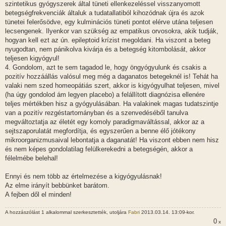
szintetikus gyógyszerek által tüneti ellenkezeléssel visszanyomott
betegségfrekvenciák általuk a tudatallatiból kihozódnak újra és azok
tünetei felerősödve, egy kulminációs tüneti pontot elérve utána teljesen
lecsengenek. Ilyenkor van szükség az empatikus orvosokra, akik tudják,
hogyan kell ezt az ún. epileptoid krízist megoldani. Ha viszont a beteg
nyugodtan, nem pánikolva kivárja és a betegség kitombolását, akkor
teljesen kigyógyul!
4. Gondolom, azt te sem tagadod le, hogy öngyógyulunk és csakis a
pozitív hozzáállás valósul meg még a daganatos betegeknél is! Tehát ha
valaki nem szed homeopátiás szert, akkor is kigyógyulhat teljesen, mivel
(ha úgy gondolod ám legyen placebo) a felállított diagnózisa ellenére
teljes mértékben hisz a gyógyulásában. Ha valakinek magas tudatszintje
van a pozitív rezgéstartományban és a szenvedéséből tanulva
megváltoztatja az életét egy komoly paradigmaváltással, akkor az a
sejtszaporulatát megfordítja, és egyszerűen a benne élő jótékony
mikroorganizmusaival lebontatja a daganatát! Ha viszont ebben nem hisz
és nem képes gondolatilag felülkerekedni a betegségén, akkor a
félelmébe belehal!
Ennyi és nem több az értelmezése a kigyógyulásnak!
Az elme irányít bebbünket barátom.
A fejben dől el minden!
A hozzászólást 1 alkalommal szerkesztették, utoljára
Fabri
2013.03.14. 13:09-kor.
0
x