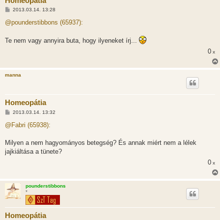
Homeopátia
H
2013.03.14. 13:28
o
z
@pounderstibbons (65937):
z
á
s
Te nem vagy annyira buta, hogy ilyeneket írj...
z
ó
0
x
l
á
s
manna
Homeopátia
H
2013.03.14. 13:32
o
z
@Fabri (65938):
z
á
s
Milyen a nem hagyományos betegség? És annak miért nem a lélek
z
jajkiáltása a tünete?
ó
l
0
x
á
s
pounderstibbons
*
Homeopátia