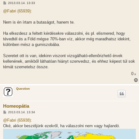
H
2013.03.14. 13:33
o
z
@Fabri (65939):
z
á
s
Nem is én írtam a butaságot, hanem te.
z
ó
l
Ha elkezdesz a feltett kérdésekre válaszolni, és pl. elismered, hogy
á
tévedtél és a Föld mégse 70%-ban víz, akkor még maradhatsz idekint,
s
különben mész a gumiszobába.
Szeretet ott is van, idekinn viszont vizsgálható-ellenőrizhető érvek
kellenének, amikből láthatóan hiányt szenvedsz, és ehhez képest túl sok
témát szemetelsz össze.
0
x
Question
Homeopátia
H
2013.03.14. 13:34
o
z
@Fabri (65938):
z
Oké, akkor beszéljünk ezekről, ha válaszolni nem vagy hajlandó.
á
s
z
ó