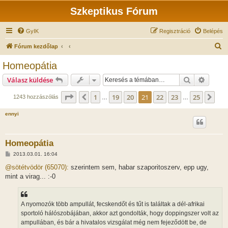
Szkeptikus Fórum
GyIK
Regisztráció
Belépés
K
Fórum kezdőlap
e
Homeopátia
r
Keresés
Részlet
Válasz küldése
e
s
Oldal:
21
/
25
1
19
20
21
22
23
25
Előző
Köv
1243 hozzászólás
…
…
é
ennyi
s
Homeopátia
H
2013.03.01. 16:04
o
z
@sötétvödör (65070):
szerintem sem, habar szaporitoszerv, epp ugy,
z
mint a virag... :-0
á
s
z
ó
l
A nyomozók több ampullát, fecskendőt és tűt is találtak a dél-afrikai
á
sportoló hálószobájában, akkor azt gondolták, hogy doppingszer volt az
s
ampullában, és bár a hivatalos vizsgálat még nem fejeződött be, de