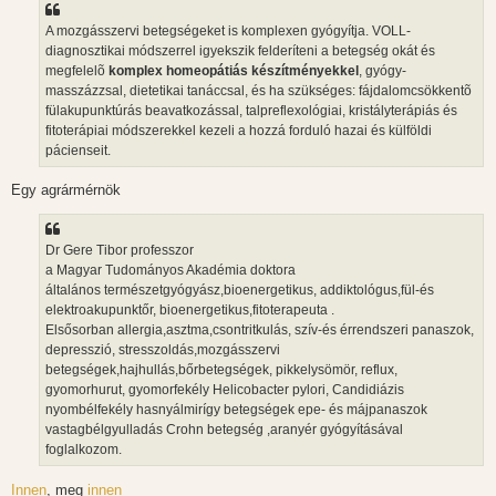
A mozgásszervi betegségeket is komplexen gyógyítja. VOLL-
diagnosztikai módszerrel igyekszik felderíteni a betegség okát és
megfelelõ
komplex homeopátiás készítményekkel
, gyógy-
masszázzsal, dietetikai tanáccsal, és ha szükséges: fájdalomcsökkentõ
fülakupunktúrás beavatkozással, talpreflexológiai, kristályterápiás és
fitoterápiai módszerekkel kezeli a hozzá forduló hazai és külföldi
pácienseit.
Egy agrármérnök
Dr Gere Tibor professzor
a Magyar Tudományos Akadémia doktora
általános természetgyógyász,bioenergetikus, addiktológus,fül-és
elektroakupunktőr, bioenergetikus,fitoterapeuta .
Elsősorban allergia,asztma,csontritkulás, szív-és érrendszeri panaszok,
depresszió, stresszoldás,mozgásszervi
betegségek,hajhullás,bőrbetegségek, pikkelysömör, reflux,
gyomorhurut, gyomorfekély Helicobacter pylori, Candidiázis
nyombélfekély hasnyálmirígy betegségek epe- és májpanaszok
vastagbélgyulladás Crohn betegség ,aranyér gyógyításával
foglalkozom.
Innen
, meg
innen