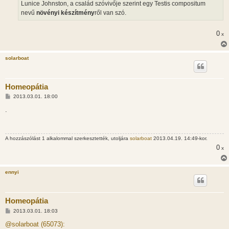
Lunice Johnston, a család szóvivője szerint egy Testis compositum
nevű
növényi készítmény
ről van szó.
0
x
solarboat
Homeopátia
H
2013.03.01. 18:00
o
z
.
z
á
s
z
A hozzászólást 1 alkalommal szerkesztették, utoljára
solarboat
2013.04.19. 14:49-kor.
ó
l
0
x
á
s
ennyi
Homeopátia
H
2013.03.01. 18:03
o
z
@solarboat (65073):
z