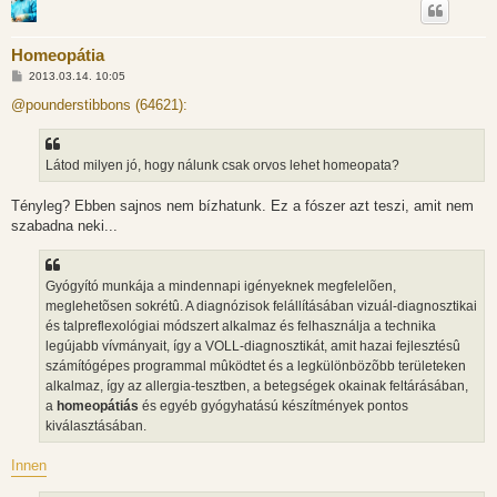
Homeopátia
H
2013.03.14. 10:05
o
z
@pounderstibbons (64621):
z
á
s
z
Látod milyen jó, hogy nálunk csak orvos lehet homeopata?
ó
l
á
Tényleg? Ebben sajnos nem bízhatunk. Ez a fószer azt teszi, amit nem
s
szabadna neki...
Gyógyító munkája a mindennapi igényeknek megfelelõen,
meglehetõsen sokrétû. A diagnózisok felállításában vizuál-diagnosztikai
és talpreflexológiai módszert alkalmaz és felhasználja a technika
legújabb vívmányait, így a VOLL-diagnosztikát, amit hazai fejlesztésû
számítógépes programmal mûködtet és a legkülönbözõbb területeken
alkalmaz, így az allergia-tesztben, a betegségek okainak feltárásában,
a
homeopátiás
és egyéb gyógyhatású készítmények pontos
kiválasztásában.
Innen