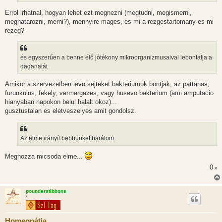
Errol irhatnal, hogyan lehet ezt megnezni (megtudni, megismerni,
meghatarozni, merni?), mennyire mages, es mi a rezgestartomany es mi
rezeg?
és egyszerűen a benne élő jótékony mikroorganizmusaival lebontatja a
daganatát
Amikor a szervezetben levo sejteket bakteriumok bontjak, az pattanas,
furunkulus, fekely, vermergezes, vagy husevo bakterium (ami amputacio
hianyaban napokon belul halalt okoz)...
gusztustalan es eletveszelyes amit gondolsz.
Az elme irányít bebbünket barátom.
Meghozza micsoda elme...
0
x
pounderstibbons
*
Homeopátia