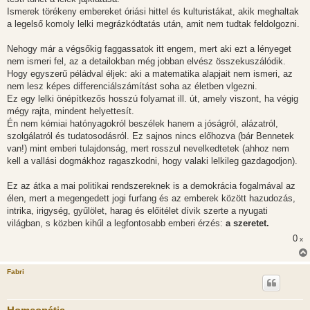
ó
l
Ismerek törékeny embereket óriási hittel és kulturistákat, akik meghaltak
á
a legelső komoly lelki megrázkódtatás után, amit nem tudtak feldolgozni.
s
Nehogy már a végsőkig faggassatok itt engem, mert aki ezt a lényeget
nem ismeri fel, az a detailokban még jobban elvész összekuszálódik.
Hogy egyszerű péládval éljek: aki a matematika alapjait nem ismeri, az
nem lesz képes differenciálszámítást soha az életben vlgezni.
Ez egy lelki önépítkezős hosszú folyamat ill. út, amely viszont, ha végig
mégy rajta, mindent helyettesít.
Én nem kémiai hatónyagokról beszélek hanem a jóságról, alázatról,
szolgálatról és tudatosodásról. Ez sajnos nincs előhozva (bár Bennetek
van!) mint emberi tulajdonság, mert rosszul nevelkedtetek (ahhoz nem
kell a vallási dogmákhoz ragaszkodni, hogy valaki lelkileg gazdagodjon).
Ez az átka a mai politikai rendszereknek is a demokrácia fogalmával az
élen, mert a megengedett jogi furfang és az emberek között hazudozás,
intrika, irigység, gyűlölet, harag és előitélet dívik szerte a nyugati
világban, s közben kihűl a legfontosabb emberi érzés:
a szeretet.
0
x
Fabri