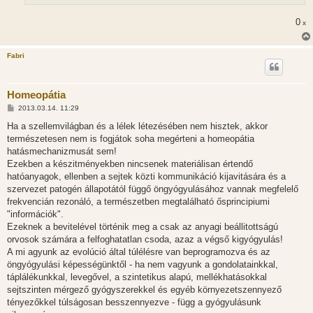
0
x
Fabri
Homeopátia
H
2013.03.14. 11:29
o
z
Ha a szellemvilágban és a lélek létezésében nem hisztek, akkor
z
természetesen nem is fogjátok soha megérteni a homeopátia
á
s
hatásmechanizmusát sem!
z
Ezekben a készitményekben nincsenek materiálisan értendő
ó
l
hatóanyagok, ellenben a sejtek közti kommunikáció kijavitására és a
á
szervezet patogén állapotától függő öngyógyulásához vannak megfelelő
s
frekvencián rezonáló, a természetben megtalálható ősprincipiumi
"információk".
Ezeknek a bevitelével történik meg a csak az anyagi beállitottságú
orvosok számára a felfoghatatlan csoda, azaz a végső kigyógyulás!
A mi agyunk az evolúció által túlélésre van beprogramozva és az
öngyógyulási képességünktől - ha nem vagyunk a gondolatainkkal,
táplálékunkkal, levegővel, a szintetikus alapú, mellékhatásokkal
sejtszinten mérgező gyógyszerekkel és egyéb környezetszennyező
tényezőkkel túlságosan besszennyezve - függ a gyógyulásunk