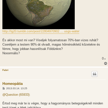
http://lg20.tumblr.com/post/22804970902 ... usgs-water
És akkor most mi van? Viseljek folyamatosan 70%-ban vizes ruhát?
Cseréljem a testem 90%-át olvadt, magas hőmérsékletű kőzetekre és
fémre, hogy jobban hasonlítsak Földünkre?
Nooormális?
0
x
Fabri
Homeopátia
H
2013.03.14. 13:25
o
z
@Question (65933):
z
á
s
Értsd meg már te is végre, hogy a hagyományos betegségeknél minden
z
testi tünet a lélek jajkiátása.