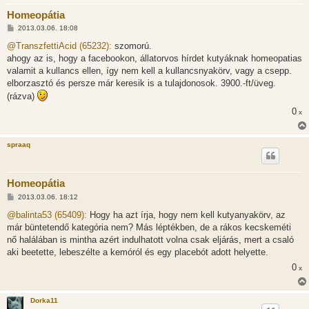
Homeopátia
H
2013.03.06. 18:08
o
z
@TranszfettiAcid (65232):
szomorú.
z
ahogy az is, hogy a facebookon, állatorvos hírdet kutyáknak homeopatias
á
s
valamit a kullancs ellen, így nem kell a kullancsnyakörv, vagy a csepp.
z
elborzasztó és persze már keresik is a tulajdonosok. 3900.-ft/üveg.
ó
l
(rázva)
á
s
0
x
spraaq
Homeopátia
H
2013.03.06. 18:12
o
z
@balinta53 (65409):
Hogy ha azt írja, hogy nem kell kutyanyakörv, az
z
már büntetendő kategória nem? Más léptékben, de a rákos kecskeméti
á
s
nő halálában is mintha azért indulhatott volna csak eljárás, mert a csaló
z
aki beetette, lebeszélte a kemóról és egy placebót adott helyette.
ó
l
0
x
á
s
Dorka11