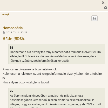
0
s
x
ennyi
Homeopátia
H
2013.03.14. 13:22
o
z
@Fabri (65932):
z
á
s
z
Hahnemann óta bizonyított tény a homeopátia működési elve: Belülről
ó
l
kifelé, felülről lefelé és időben visszafelé hat a testi tünetekre, de a
á
léleknek szánt rezgésinformációkon keresztül.
s
Kivancsian olvasnek a bizonyitekokrol.
Kulonosen a leleknek szant rezgesinformacio bizonyitairol, de a tobbirol
is.
Nincs ilyen bizonyitek,te is tudod.
Az ősprincipium lényegében a makro- és mikrokozmosz
hasonlóságában keresendő, hiszen az már a szkeptikusoknak is
világos, hogy az ember, mint mikrokozmosz, ugyanúgy kb. 70% vízből