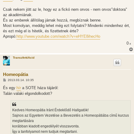
Csak nekem jött az le, hogy ez a fickó nem orvos - nem orvos"doktora"
az akadémiának.
És az emberek állítólag járnak hozzá, megbíznak benne.
Most komolyan, meddig lehet még ezt folytatni? Mindenki mindenhez ért,
és ezt még el is hitetik, és fizettetnek érte?
Apropó:
http://www.youtube.com/watch?v=eHYE8ihecHo
0
x
TranszfettiAcid
Homeopátia
H
2013.03.14. 10:35
o
z
És egy
hír
a SOTE háza tájáról:
z
Talán valaki elgondolkodott?
á
s
z
ó
l
Kedves Homeopátia Iránt Érdeklődő Hallgatók!
á
Sajnos az Egyetem Vezetése a Bevezetés a Homeopátiába című kurzus
s
megtartására
korábban kiadott engedélyét visszavonta.
Így a tanfolyamot nem tudjuk megtartani.