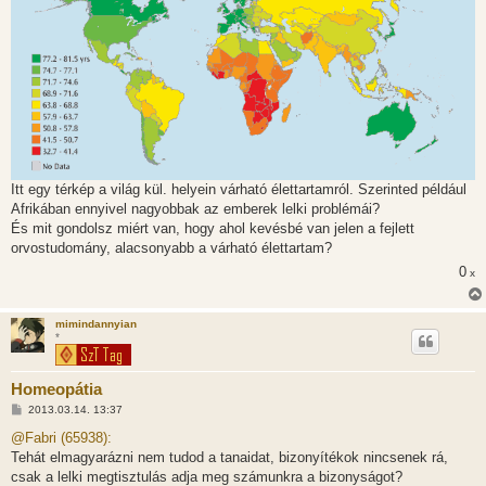
l
á
s
Itt egy térkép a világ kül. helyein várható élettartamról. Szerinted például
Afrikában ennyivel nagyobbak az emberek lelki problémái?
És mit gondolsz miért van, hogy ahol kevésbé van jelen a fejlett
orvostudomány, alacsonyabb a várható élettartam?
0
x
mimindannyian
*
Homeopátia
H
2013.03.14. 13:37
o
z
@Fabri (65938):
z
Tehát elmagyarázni nem tudod a tanaidat, bizonyítékok nincsenek rá,
á
s
csak a lelki megtisztulás adja meg számunkra a bizonyságot?