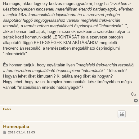
á
Ha mégis, akkor légy oly kedves megmagyarázni, hogy ha
"Ezekben a
s
készitményekben nincsenek materiálisan értendő hatóanyagok, ellenben
a sejtek közti kommunikáció kijavitására és a szervezet patogén
állapotától függő öngyógyulásához vannak megfelelő frekvencián
rezonáló, a természetben megtalálható ősprincipiumi "információk".
",
akkor honnan tudhatjuk, hogy nincsenek ezekben a szerekben olyan a
sejtek közti kommunikáció LERONTÁSÁT és a szervezet patogén
állapotától függő BETEGSÉGEK KIALAKÍTÁSÁHOZ megfelelő
frekvencián rezonáló, a természetben megtalálható ősprincipiumi
"információk".
És honnan tudjuk, hogy egyáltalán ilyen
"megfelelő frekvencián rezonáló,
a természetben megtalálható ősprincipiumi "információk"."
léteznek?
Hogyan lehet őket kimutatni? Ki találta meg őket és hogyan?
Hogy lehet, hogy az un. komplex homeopátiás készítményekben mégis
vannak "materiálisan értendő hatóanyagok"?
0
x
Fabri
Homeopátia
H
2013.03.14. 12:05
o