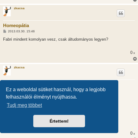
á
s
zkacsa
Homeopátia
H
2013.03.30. 15:46
o
z
Fabri mindent komolyan vesz, csak áltudományos legyen?
z
á
s
0
x
z
ó
l
á
zkacsa
s
Homeopátia
Ez a weboldal sütiket használ, hogy a legjobb
H
2013.03.30. 15:55
o
felhasználói élményt nyújthassa.
z
@Fabri (65939):
z
Tudj meg többet
á
s
z
"kb. 70% vízből áll, mint maga a Földünk. "
ó
l
Értettem!
á
Ezt te írtad, nem?
s
0
x