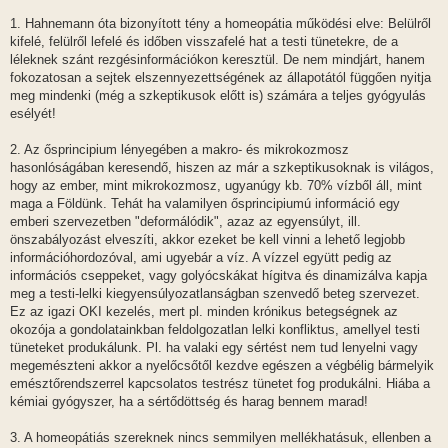
ó
l
1. Hahnemann óta bizonyított tény a homeopátia működési elve: Belülről
á
kifelé, felülről lefelé és időben visszafelé hat a testi tünetekre, de a
s
léleknek szánt rezgésinformációkon keresztül. De nem mindjárt, hanem
fokozatosan a sejtek elszennyezettségének az állapotától függően nyitja
meg mindenki (még a szkeptikusok előtt is) számára a teljes gyógyulás
esélyét!
2. Az ősprincipium lényegében a makro- és mikrokozmosz
hasonlóságában keresendő, hiszen az már a szkeptikusoknak is világos,
hogy az ember, mint mikrokozmosz, ugyanúgy kb. 70% vízből áll, mint
maga a Földünk. Tehát ha valamilyen ősprincipiumú információ egy
emberi szervezetben "deformálódik", azaz az egyensúlyt, ill.
önszabályozást elveszíti, akkor ezeket be kell vinni a lehető legjobb
információhordozóval, ami ugyebár a víz. A vízzel együtt pedig az
információs cseppeket, vagy golyócskákat hígitva és dinamizálva kapja
meg a testi-lelki kiegyensúlyozatlanságban szenvedő beteg szervezet.
Ez az igazi OKI kezelés, mert pl. minden krónikus betegségnek az
okozója a gondolatainkban feldolgozatlan lelki konfliktus, amellyel testi
tüneteket produkálunk. Pl. ha valaki egy sértést nem tud lenyelni vagy
megemészteni akkor a nyelőcsőtől kezdve egészen a végbélig bármelyik
emésztőrendszerrel kapcsolatos testrész tünetet fog produkálni. Hiába a
kémiai gyógyszer, ha a sértődöttség és harag bennem marad!
3. A homeopátiás szereknek nincs semmilyen mellékhatásuk, ellenben a