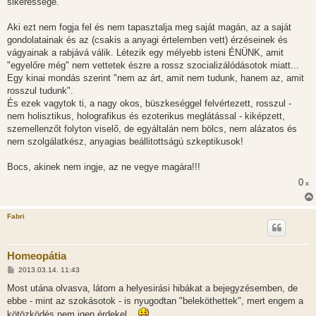
sikeressége.
Aki ezt nem fogja fel és nem tapasztalja meg saját magán, az a saját
gondolatainak és az (csakis a anyagi értelemben vett) érzéseinek és
vágyainak a rabjává válik. Létezik egy mélyebb isteni ÉNÜNK, amit
"egyelőre még" nem vettetek észre a rossz szocializálódásotok miatt...
Egy kinai mondás szerint "nem az árt, amit nem tudunk, hanem az, amit
rosszul tudunk".
És ezek vagytok ti, a nagy okos, büszkeséggel felvértezett, rosszul -
nem holisztikus, holografikus és ezoterikus meglátással - kiképzett,
szemellenzőt folyton viselő, de egyáltalán nem bölcs, nem alázatos és
nem szolgálatkész, anyagias beállitottságú szkeptikusok!
Bocs, akinek nem ingje, az ne vegye magára!!!
0
x
Fabri
Homeopátia
H
2013.03.14. 11:43
o
z
Most utána olvasva, látom a helyesirási hibákat a bejegyzésemben, de
z
ebbe - mint az szokásotok - is nyugodtan "beleköthettek", mert engem a
á
s
kötözködés nem igen érdekel...