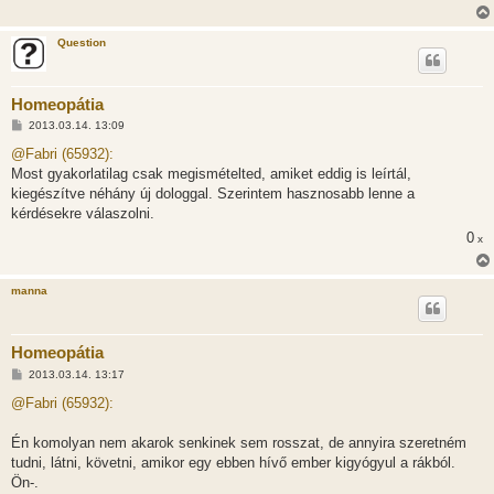
Question
Homeopátia
H
2013.03.14. 13:09
o
z
@Fabri (65932):
z
Most gyakorlatilag csak megismételted, amiket eddig is leírtál,
á
s
kiegészítve néhány új dologgal. Szerintem hasznosabb lenne a
z
kérdésekre válaszolni.
ó
l
0
x
á
s
manna
Homeopátia
H
2013.03.14. 13:17
o
z
@Fabri (65932):
z
á
s
Én komolyan nem akarok senkinek sem rosszat, de annyira szeretném
z
tudni, látni, követni, amikor egy ebben hívő ember kigyógyul a rákból.
ó
l
Ön-.
á