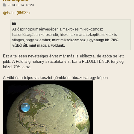
H
2013.03.14. 13:23
o
z
@Fabri (65932):
z
á
s
z
Az ősprincipium lényegében a makro- és mikrokozmosz
ó
l
hasonlóságában keresendő, hiszen az már a szkeptikusoknak is
á
világos, hogy az
ember, mint mikrokozmosz, ugyanúgy kb. 70%
s
vízből áll, mint maga a Földünk.
Ezt a teljesen nevetséges érvet már más is előhozta, de azóta se lett
jobb. A Föld alig néhány százaléka víz, bár a FELÜLETÉNEK tényleg
közel 70%-a az.
A Föld és a teljes vízkészlet gömbként ábrázolva egy képen: