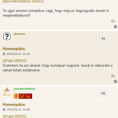
z
@pounderstibbons (65912):
z
á
s
Te ugye annyira szkeptikus vagy, hogy még az öngyógyulás tényét is
z
megkérdőjelezed?
ó
l
0
x
á
s
Question
Homeopátia
H
2013.03.14. 12:19
o
z
@Fabri (65915):
z
Szerintem ha azt akarod, hogy komolyan vegyünk, kezdj el válaszolni a
á
s
neked feltett kérdésekre.
z
0
ó
x
l
á
s
pounderstibbons
*
Homeopátia
H
2013.03.14. 12:46
o
z
@Fabri (65915):