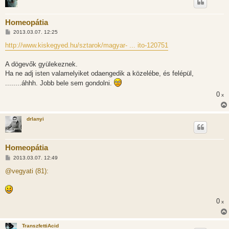
Homeopátia
H
2013.03.07. 12:25
o
z
http://www.kiskegyed.hu/sztarok/magyar- ... ito-120751
z
á
s
A dögevők gyülekeznek.
z
Ha ne adj isten valamelyiket odaengedik a közelébe, és felépül,
ó
l
........áhhh. Jobb bele sem gondolni.
á
s
0
x
drlanyi
Homeopátia
H
2013.03.07. 12:49
o
z
@vegyati (81):
z
á
s
z
ó
0
x
l
á
s
TranszfettiAcid