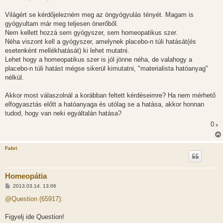
z
á
s
Világért se kérdőjelezném meg az öngyógyulás tényét. Magam is
z
gyógyultam már meg teljesen önerőből.
ó
l
Nem kellett hozzá sem gyógyszer, sem homeopatikus szer.
á
Néha viszont kell a gyógyszer, amelynek placebo-n túli hatását(és
s
esetenként mellékhatását) ki lehet mutatni.
Lehet hogy a homeopatikus szer is jól jönne néha, de valahogy a
placebo-n túli hatást mégse sikerül kimutatni, "materialista hatóanyag"
nélkül.
Akkor most válaszolnál a korábban feltett kérdéseimre? Ha nem mérhető
elfogyasztás előtt a hatóanyaga és utólag se a hatása, akkor honnan
tudod, hogy van neki egyáltalán hatása?
0
x
Fabri
Homeopátia
H
2013.03.14. 13:06
o
z
@Question (65917):
z
á
s
Figyelj ide Question!
z