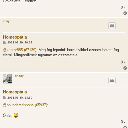
Udvozlettel Ferencz
0
x
ennyi
Homeopátia
H
2013.03.29. 20:12
o
z
@kantor885 (67139):
Meg fog lepodni: barmelyikkel azonos hatast fog
z
elerni. Mingyediknek ugyanaz az osszetetele.
á
s
0
x
z
ó
l
á
drlanyi
s
Homeopátia
H
2013.03.30. 13:39
o
z
@pounderstibbons (65937):
z
á
s
Óriási
z
ó
0
x
l