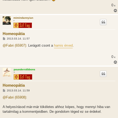
z
ó
0
x
l
á
s
mimindannyian
*
Homeopátia
H
2013.03.14. 11:57
o
z
@Fabri (65907):
Lerágott csont a
hamis érved
.
z
á
s
0
x
z
ó
l
á
pounderstibbons
s
*
Homeopátia
H
2013.03.14. 11:59
o
z
@Fabri (65908):
z
á
s
A helyesírásod már-már tökéletes ahhoz képes, hogy mennyi hiba van
z
tartalmilag a kommentjeidben. De gondolom téged ez se érdekel.
ó
l