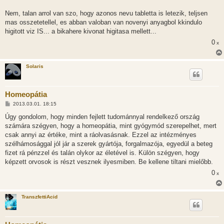
á
s
Nem, talan arrol van szo, hogy azonos nevu tabletta is letezik, teljsen
z
mas osszetetellel, es abban valoban van novenyi anyagbol kkindulo
ó
l
higitott viz IS... a bikahere kivonat higitasa mellett...
á
0
s
x
Solaris
Homeopátia
H
2013.03.01. 18:15
o
z
Úgy gondolom, hogy minden fejlett tudománnyal rendelkező ország
z
számára szégyen, hogy a homeopátia, mint gyógymód szerepelhet, mert
á
s
csak annyi az értéke, mint a ráolvasásnak. Ezzel az intézményes
z
szélhámosággal jól jár a szerek gyártója, forgalmazója, egyedül a beteg
ó
l
fizet rá pénzzel és talán olykor az életével is. Külön szégyen, hogy
á
képzett orvosok is részt vesznek ilyesmiben. Be kellene tiltani mielőbb.
s
0
x
TranszfettiAcid