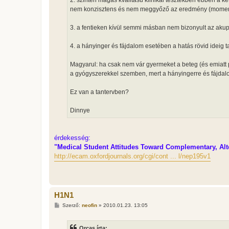
2. szintén magas kvalitású klinikai tesztekben ebben a k
nem konzisztens és nem meggyőző az eredmény (mome
3. a fentieken kívül semmi másban nem bizonyult az akup
4. a hányinger és fájdalom esetében a hatás rövid ideig 
Magyarul: ha csak nem vár gyermeket a beteg (és emiatt 
a gyógyszerekkel szemben, mert a hányingerre és fájdal
Ez van a tantervben?
Dinnye
érdekesség:
"Medical Student Attitudes Toward Complementary, Alte
http://ecam.oxfordjournals.org/cgi/cont ... l/nep195v1
H1N1
H
Szerző:
neofin
»
2010.01.23. 13:05
o
z
z
Orcas írta: