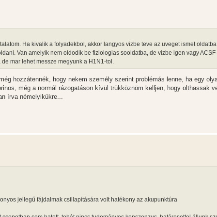
talatom. Ha kivalik a folyadekbol, akkor langyos vizbe teve az uveget ismet oldatb
ldani. Van amelyik nem oldodik be fiziologias sooldatba, de vizbe igen vagy ACSF
a de mar lehet messze megyunk a H1N1-tol.
 még hozzátennék, hogy nekem személy szerint problémás lenne, ha egy oly
orinos, még a normál rázogatáson kívül trükköznöm kelljen, hogy olthassak ve
n írva némelyikükre...
zonyos jellegű fájdalmak csillapítására volt hatékony az akupunktúra