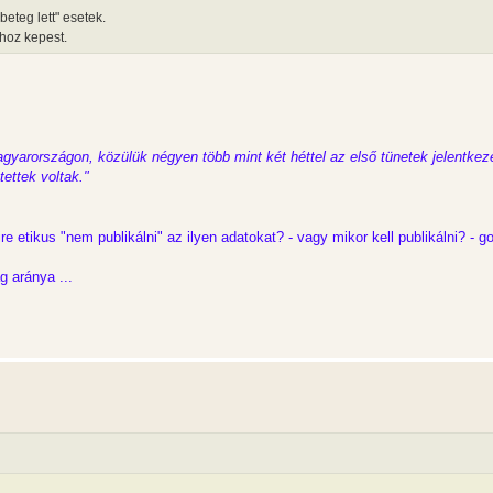
beteg lett" esetek.
hoz kepest.
yarországon, közülük négyen több mint két héttel az első tünetek jelentkezé
ettek voltak."
ire etikus "nem publikálni" az ilyen adatokat? - vagy mikor kell publikálni? - 
g aránya ...