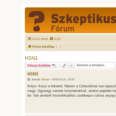
Gyors linkek
GyIK
Fórum kezdőlap
H1N1
Válasz küldése
H1N1
H
Szerző:
Orcas
»
2010.01.21. 15:57
o
z
Krityo: Koszi a linkeket. Nekem a Cefasolinnal van tapaszt
z
megy. Ugyanigy vannak konyhatrukkok, amikor peptidet kel
á
s
be. Van amelyik kismolekulahoz zsebkepzo cukros anyag 
z
ó
l
á
s