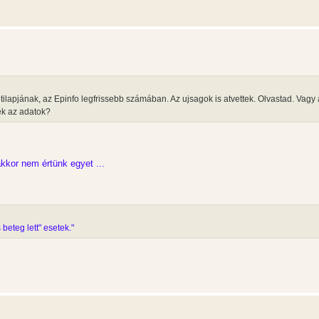
ilapjának, az Epinfo legfrissebb számában. Az ujsagok is atvettek. Olvastad. Vagy 
ek az adatok?
kkor nem értünk egyet ...
beteg lett" esetek."