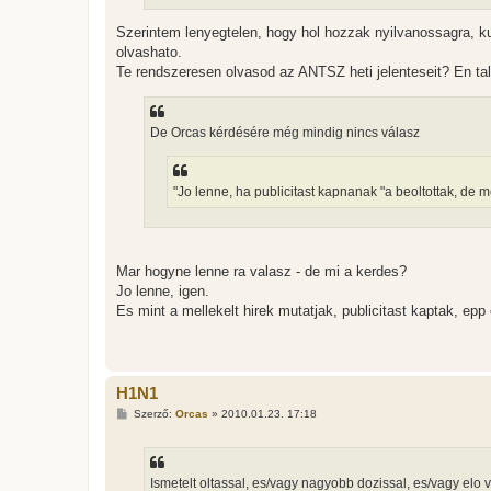
Szerintem lenyegtelen, hogy hol hozzak nyilvanossagra, ku
olvashato.
Te rendszeresen olvasod az ANTSZ heti jelenteseit? En ta
De Orcas kérdésére még mindig nincs válasz
"Jo lenne, ha publicitast kapnanak "a beoltottak, de me
Mar hogyne lenne ra valasz - de mi a kerdes?
Jo lenne, igen.
Es mint a mellekelt hirek mutatjak, publicitast kaptak, epp 
H1N1
H
Szerző:
Orcas
»
2010.01.23. 17:18
o
z
z
á
s
Ismetelt oltassal, es/vagy nagyobb dozissal, es/vagy elo