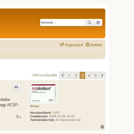
Keresés
Részletes keresés
Regisztráció
Belépés
1
2
3
4
5
Előző
Következő
248 hozzászólás
ldatba
 vagy ACSF-
Orcas
Hozzászólások:
1027
Csatlakozott:
2009.12.09. 21:07
0
x
Tartózkodási hely:
Az Operencián túl
V
i