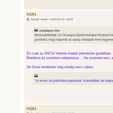
H1N1
H
Szerző:
neofin
»
2010.01.23. 16:29
o
z
z
vaskalapos írta:
á
s
Most publikaltak. Az Országos Epidemiológiai Központ het
z
gondolsz, hogy naponta az ujsag cimlapjan kene legyen
ó
l
á
s
Én csak az ÁNTSZ hetente kiadott jelentésére gondoltam.
Beleférne és szerintem odatartozna ... Ha szerinted nem, a
De Orcas kérdésére még mindig nincs válasz
"Jo lenne, ha publicitast kapnanak "a beoltottak, de megis 
H1N1