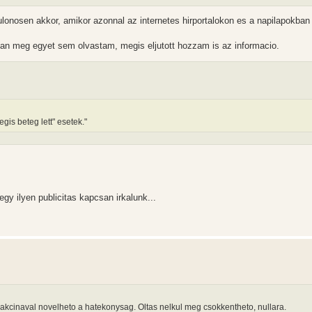
lonosen akkor, amikor azonnal az internetes hirportalokon es a napilapokban 
lan meg egyet sem olvastam, megis eljutott hozzam is az informacio.
gis beteg lett" esetek."
egy ilyen publicitas kapcsan irkalunk...
 vakcinaval novelheto a hatekonysag. Oltas nelkul meg csokkentheto, nullara.