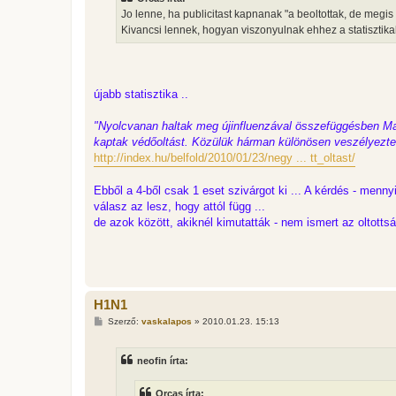
á
s
Jo lenne, ha publicitast kapnanak "a beoltottak, de megis 
z
Kivancsi lennek, hogyan viszonyulnak ehhez a statisztika
ó
l
á
s
újabb statisztika ..
"Nyolcvanan haltak meg újinfluenzával összefüggésben Mag
kaptak védőoltást. Közülük hárman különösen veszélyeztet
http://index.hu/belfold/2010/01/23/negy ... tt_oltast/
Ebből a 4-ből csak 1 eset szivárgot ki ... A kérdés - menny
válasz az lesz, hogy attól függ ...
de azok között, akiknél kimutatták - nem ismert az oltottsá
H1N1
H
Szerző:
vaskalapos
»
2010.01.23. 15:13
o
z
z
neofin írta:
á
s
z
Orcas írta:
ó