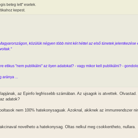
gis beteg lett" esetek.
tikahoz kepest.
gyarországon, közülük négyen több mint két héttel az első tünetek jelentkezése e
oltak."
yire etikus "nem publikálni" az ilyen adatokat? - vagy mikor kell publikálni? - gondo
g aránya ...
lapjának, az Epinfo legfrissebb számában. Az ujsagok is atvettek. Olvastad.
 az adatok?
dooltasok nem 100% hatekonysaguak. Azoknal, akiknek az immunrendszer nin
vakcinaval novelheto a hatekonysag. Oltas nelkul meg csokkentheto, nullara.