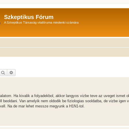
Szkeptikus Fórum
A Szkeptikus Társaság vitafóruma mindenki számára
Keresés
Részletes keresés
alatom. Ha kivalik a folyadekbol, akkor langyos vizbe teve az uveget ismet o
l beoldani. Van amelyik nem oldodik be fiziologias sooldatba, de vizbe igen
kell. Na de mar lehet messze megyunk a H1N1-tol.