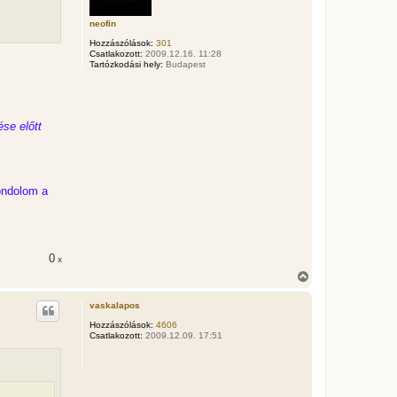
e
t
neofin
e
Hozzászólások:
301
j
Csatlakozott:
2009.12.16. 11:28
é
Tartózkodási hely:
Budapest
r
e
se előtt
gondolom a
0
x
V
i
s
vaskalapos
s
z
Hozzászólások:
4606
Csatlakozott:
2009.12.09. 17:51
a
a
t
e
t