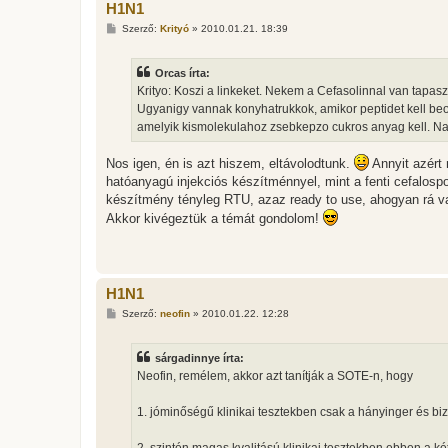
H1N1
H
Szerző:
Krityó
»
2010.01.21. 18:39
o
z
z
Orcas írta:
á
s
Krityo: Koszi a linkeket. Nekem a Cefasolinnal van tapasz
z
Ugyanigy vannak konyhatrukkok, amikor peptidet kell beo
ó
l
amelyik kismolekulahoz zsebkepzo cukros anyag kell. N
á
s
Nos igen, én is azt hiszem, eltávolodtunk.
Annyit azért
hatóanyagú injekciós készítménnyel, mint a fenti cefalosp
készítmény tényleg RTU, azaz ready to use, ahogyan rá va
Akkor kivégeztük a témát gondolom!
H1N1
H
Szerző:
neofin
»
2010.01.22. 12:28
o
z
z
sárgadinnye írta:
á
s
Neofin, remélem, akkor azt tanítják a SOTE-n, hogy
z
ó
l
1. jóminőségű klinikai tesztekben csak a hányinger és bi
á
s