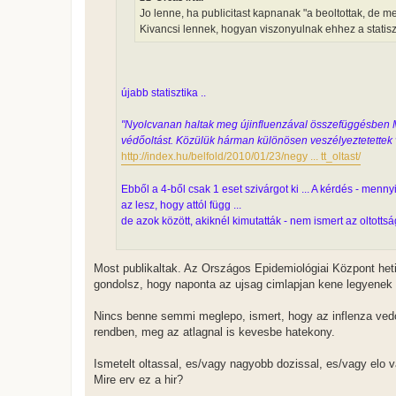
l
Jo lenne, ha publicitast kapnanak "a beoltottak, de me
á
Kivancsi lennek, hogyan viszonyulnak ehhez a statisz
s
újabb statisztika ..
"Nyolcvanan haltak meg újinfluenzával összefüggésben Ma
védőoltást. Közülük hárman különösen veszélyeztetettek v
http://index.hu/belfold/2010/01/23/negy ... tt_oltast/
Ebből a 4-ből csak 1 eset szivárgot ki ... A kérdés - menn
az lesz, hogy attól függ ...
de azok között, akiknél kimutatták - nem ismert az oltottsá
Most publikaltak. Az Országos Epidemiológiai Központ heti
gondolsz, hogy naponta az ujsag cimlapjan kene legyenek
Nincs benne semmi meglepo, ismert, hogy az inflenza ve
rendben, meg az atlagnal is kevesbe hatekony.
Ismetelt oltassal, es/vagy nagyobb dozissal, es/vagy elo 
Mire erv ez a hir?