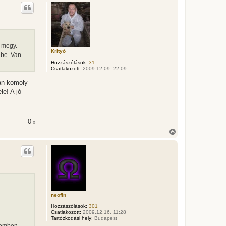
s
s
z
a
a
t
e
a megy.
t
Krityó
-be. Van
e
Hozzászólások:
31
j
Csatlakozott:
2009.12.09. 22:09
é
r
an komoly
e
le! A jó
0
x
V
i
s
s
z
a
a
t
e
t
neofin
e
Hozzászólások:
301
j
Csatlakozott:
2009.12.16. 11:28
é
Tartózkodási hely:
Budapest
r