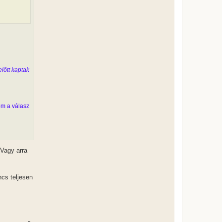
e
j
é
r
e
lőtt kaptak
lom a válasz
 Vagy arra
cs teljesen