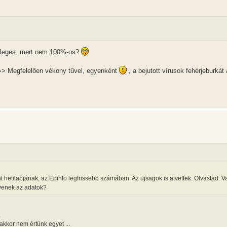
esleges, mert nem 100%-os?
 => Megfelelően vékony tűvel, egyenként
, a bejutott vírusok fehérjeburkát á
 hetilapjának, az Epinfo legfrissebb számában. Az ujsagok is atvettek. Olvastad. V
yenek az adatok?
.
akkor nem értünk egyet ...