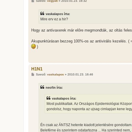
H
Szerző:
vegyati
»
2010.01.23. 16:32
o
z
z
vaskalapos írta:
á
s
Mire erv ez a hir?
z
ó
l
Hogy az antivaxerek már előre megmondták, az oltás fel
á
s
Akupunktúrásan bezzeg 100%-os az antivirális kezelés. (
)
H1N1
H
Szerző:
vaskalapos
»
2010.01.23. 16:46
o
z
z
neofin írta:
á
s
z
vaskalapos írta:
ó
l
Most publikaltak. Az Országos Epidemiológiai Központ
á
gondolsz, hogy naponta az ujsag cimlapjan kene leg
s
Én csak az ÁNTSZ hetente kiadott jelentésére gondoltam
Beleférne és szerintem odatartozna ... Ha szerinted nem, 