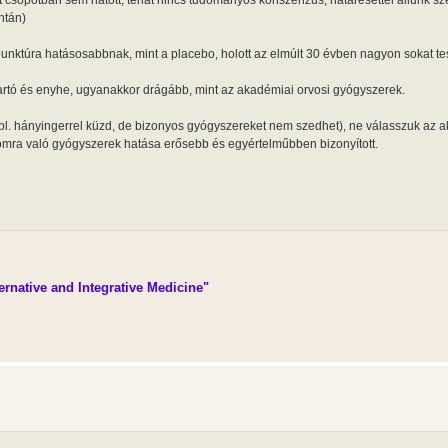
ét csopotban sem hatott, tehát nincs tudományos konszenzus, határesettel állunk s
ntán)
unktúra hatásosabbnak, mint a placebo, holott az elmúlt 30 évben nagyon sokat tes
tartó és enyhe, ugyanakkor drágább, mint az akadémiai orvosi gyógyszerek.
pl. hányingerrel küzd, de bizonyos gyógyszereket nem szedhet), ne válasszuk az 
omra való gyógyszerek hatása erősebb és egyértelműbben bizonyított.
rnative and Integrative Medicine"