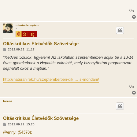
z
á
s
0
x
z
ó
l
á
mimindannyian
s
*
Oltáskritikus Életvédők Szövetsége
H
2012.09.22. 11:17
o
z
"Kedves Szülők, figyelem! Az iskolában szeptemberben adják be a 13-14
z
éves gyerekeknek a Hepatitis vakcinát, mely bizonyítottan programozott
á
s
sejthalált okoz a májban."
z
ó
l
http://naturahirek.hu/szeptemberben-dik ... s-mondani/
á
s
0
x
lorenz
Oltáskritikus Életvédők Szövetsége
H
2012.09.22. 15:20
o
z
@ennyi (54378):
z