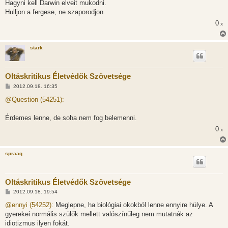
Hagyni kell Darwin elveit mukodni.
Hulljon a fergese, ne szaporodjon.
0
x
stark
Oltáskritikus Életvédők Szövetsége
H
2012.09.18. 16:35
o
z
@Question (54251):
z
á
s
Érdemes lenne, de soha nem fog belemenni.
z
0
ó
x
l
á
s
spraaq
Oltáskritikus Életvédők Szövetsége
H
2012.09.18. 19:54
o
z
@ennyi (54252):
Meglepne, ha biológiai okokból lenne ennyire hülye. A
z
gyerekei normális szülők mellett valószínűleg nem mutatnák az
á
s
idiotizmus ilyen fokát.
z