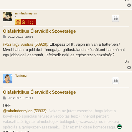
mimindannyian
*
Oltáskritikus Életvédők Szövetsége
H
2012.09.13. 20:56
o
z
@Szilágyi András (53928):
Elképesztő! Itt vajon mi van a háttérben?
z
Mivel Labant a jobbikot támogatja, gátlástalanul szócsőként használhat
á
s
egy jobboldali csatornát, lefekszik neki az egész szerkesztőség?
z
0
ó
x
l
á
s
Tuttisuu
Oltáskritikus Életvédők Szövetsége
H
2012.09.13. 21:11
o
z
OFF
z
@mimindannyian (53932):
Nekem az jutott eszembe, hogy lehet a
á
s
következő spórolási terület a védőoltás lesz? Innentől pénzért
z
választható, így az elmebetegek boldogok (=szavazat), és mekkora
ó
l
spórolás a gyógyszerkasszának... Bár ez már kissé konteószagú.
á