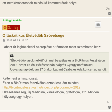
ott nemkívánatosnak minősülő kommentárok helye.
0
x
Szilágyi András
*
Oltáskritikus Életvédők Szövetsége
H
2012.09.13. 11:20
o
z
Labant úr legközelebbi szereplése a témában most szombaton lesz:
z
á
s
z
"Élet védőoltások nélkül" címmel beszélgetés a BioRitmus Fesztiválon
ó
l
2012. szept 15-én, Békéscsabán, Vágréti György barátunkkal.
á
Ugyanaznap délután 17 órakor Labant Csaba és Ada koncert ugyanott.
s
Kellemest a hasznossal.
Ezen a BioRitmus fesztiválon aztán lesz ám minden:
http://bioritmusfesztival.hu/index.php/programok-2012
Oltásellenesség, Új Medicina, kineziológia, grafológia, stb. Minden
hülyeség egy helyen.
0
x