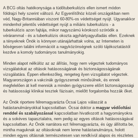
A BCG oltás hatékonysága a tüdőtuberkulózis ellen ismert módon
földrajzi hely szerint változó. Az Egyenlítőhöz közeli országokban nem
véd, Nagy-Britanniában viszont 60-80%-os védettséget nyújt. Ugyanakkor
mindenhol jelentős védettséget nyújt a miliáris tuberkulózis - a
tuberkulózis azon fajtája, mikor nagyszámú kórokozó szóródik a
vérárammal - és a tuberkulózis okozta agyhártyagyulladás ellen. Ezeknek
a tényeknek Önök is könnyen utánajárhattak volna, az Interneten is
bőségesen találni információt a nagyközönségnek szóló tájékoztatástól
kezdve a komoly tudományos tanulmányokig.
Minden alapot nélkülöz az az állítás, hogy nem végeztek tudományos
vizsgálatokat az oltások hatásosságának és biztonságosságának
vizsgálatára. Éppen ellenkezőleg, rengeteg ilyen vizsgálatot végeztek.
Magyarországon a vakcinák gyógyszernek minősülnek, és ennek
megfelelően át kell menniük a minden gyógyszerre előírt biztonságossági
és hatásossági klinikai tesztek fázisain, mielőtt forgalomba hozzák őket.
Az Önök riportere félremagyarázta Ócsai Lajos válaszát a
hatástanulmányokkal kapcsolatban. Ócsai doktor a
magyar védőoltási
renddel és szabályozással
kapcsolatban hivatkozott a hagyományokra
és a sokéves tapasztalatra, nem pedig az egyes oltások hatásosságával
kapcsolatban. Az Önök narrátora ezt félremagyarázta, és úgy állította be,
mintha maguknak az oltásoknak nem lenne hatástanulmánya, holott
minden egyes oltásnak természetesen van rendkívül alapos és részletes