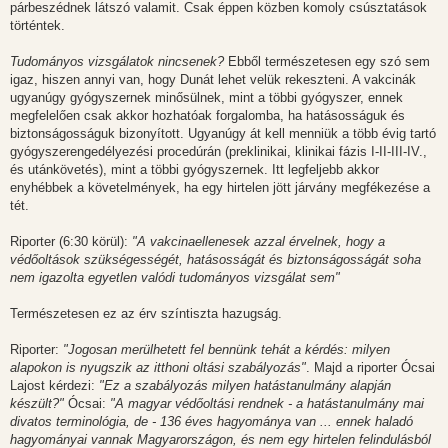
párbeszédnek látszó valamit. Csak éppen közben komoly csúsztatások
történtek.
Tudományos vizsgálatok nincsenek?
Ebből természetesen egy szó sem
igaz, hiszen annyi van, hogy Dunát lehet velük rekeszteni. A vakcinák
ugyanúgy gyógyszernek minősülnek, mint a többi gyógyszer, ennek
megfelelően csak akkor hozhatóak forgalomba, ha hatásosságuk és
biztonságosságuk bizonyított. Ugyanúgy át kell menniük a több évig tartó
gyógyszerengedélyezési procedúrán (preklinikai, klinikai fázis I-II-III-IV.,
és utánkövetés), mint a többi gyógyszernek. Itt legfeljebb akkor
enyhébbek a követelmények, ha egy hirtelen jött járvány megfékezése a
tét.
Riporter (6:30 körül):
"A vakcinaellenesek azzal érvelnek, hogy a
védőoltások szükségességét, hatásosságát és biztonságosságát soha
nem igazolta egyetlen valódi tudományos vizsgálat sem"
Természetesen ez az érv színtiszta hazugság.
Riporter:
"Jogosan merülhetett fel bennünk tehát a kérdés: milyen
alapokon is nyugszik az itthoni oltási szabályozás"
. Majd a riporter Ócsai
Lajost kérdezi:
"Ez a szabályozás milyen hatástanulmány alapján
készült?"
Ócsai:
"A magyar védőoltási rendnek - a hatástanulmány mai
divatos terminológia, de - 136 éves hagyománya van ... ennek haladó
hagyományai vannak Magyarországon, és nem egy hirtelen felindulásból