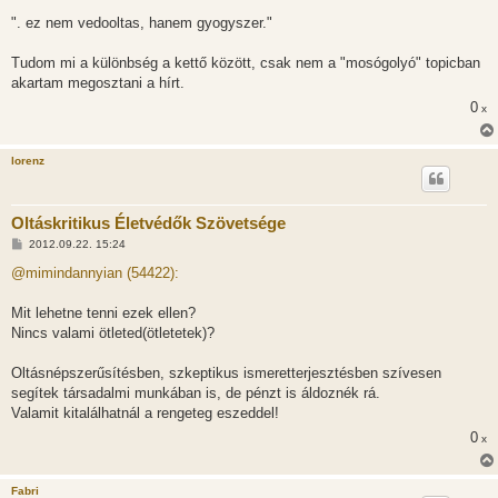
á
s
". ez nem vedooltas, hanem gyogyszer."
z
ó
l
Tudom mi a különbség a kettő között, csak nem a "mosógolyó" topicban
á
akartam megosztani a hírt.
s
0
x
lorenz
Oltáskritikus Életvédők Szövetsége
H
2012.09.22. 15:24
o
z
@mimindannyian (54422):
z
á
s
Mit lehetne tenni ezek ellen?
z
Nincs valami ötleted(ötletetek)?
ó
l
á
Oltásnépszerűsítésben, szkeptikus ismeretterjesztésben szívesen
s
segítek társadalmi munkában is, de pénzt is áldoznék rá.
Valamit kitalálhatnál a rengeteg eszeddel!
0
x
Fabri