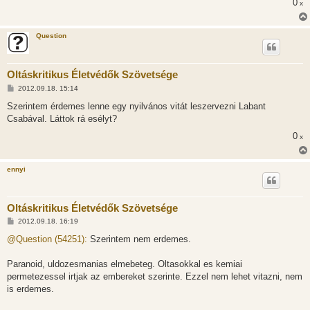
0
x
z
ó
l
á
Question
s
Oltáskritikus Életvédők Szövetsége
H
2012.09.18. 15:14
o
z
Szerintem érdemes lenne egy nyilvános vitát leszervezni Labant
z
Csabával. Láttok rá esélyt?
á
s
0
x
z
ó
l
á
ennyi
s
Oltáskritikus Életvédők Szövetsége
H
2012.09.18. 16:19
o
z
@Question (54251):
Szerintem nem erdemes.
z
á
s
Paranoid, uldozesmanias elmebeteg. Oltasokkal es kemiai
z
permetezessel irtjak az embereket szerinte. Ezzel nem lehet vitazni, nem
ó
l
is erdemes.
á
s