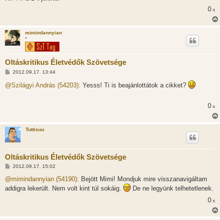
l
0
x
á
s
mimindannyian
*
Oltáskritikus Életvédők Szövetsége
H
2012.09.17. 13:44
o
z
@Szilágyi András (54203):
Yesss! Ti is beajánlottátok a cikket?
z
á
s
0
x
z
ó
l
á
Tuttisuu
s
Oltáskritikus Életvédők Szövetsége
H
2012.09.17. 15:02
o
z
@mimindannyian (54190):
Bejött Mimi! Mondjuk mire visszanavigáltam
z
addigra lekerült. Nem volt kint túl sokáig.
De ne legyünk telhetetlenek.
á
s
0
x
z
ó
l
á