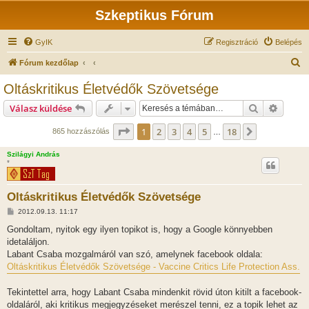
Szkeptikus Fórum
GyIK
Regisztráció
Belépés
K
Fórum kezdőlap
e
Oltáskritikus Életvédők Szövetsége
r
Keresés
Részlet
Válasz küldése
e
s
Oldal:
1
/
18
1
2
3
4
5
18
Következő
865 hozzászólás
…
é
Szilágyi András
s
*
Oltáskritikus Életvédők Szövetsége
H
2012.09.13. 11:17
o
z
Gondoltam, nyitok egy ilyen topikot is, hogy a Google könnyebben
z
idetaláljon.
á
s
Labant Csaba mozgalmáról van szó, amelynek facebook oldala:
z
Oltáskritikus Életvédők Szövetsége - Vaccine Critics Life Protection Ass.
ó
l
á
Tekintettel arra, hogy Labant Csaba mindenkit rövid úton kitilt a facebook-
s
oldaláról, aki kritikus megjegyzéseket merészel tenni, ez a topik lehet az