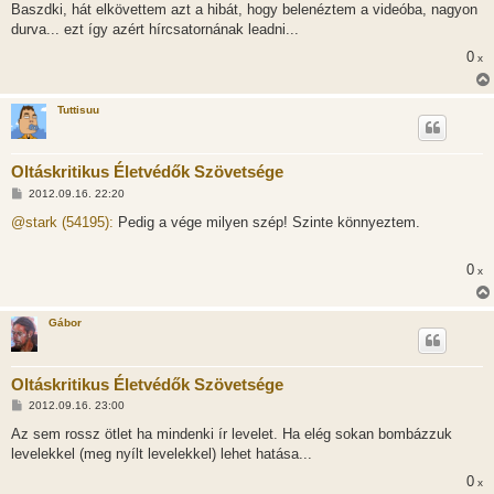
z
Baszdki, hát elkövettem azt a hibát, hogy belenéztem a videóba, nagyon
z
durva... ezt így azért hírcsatornának leadni...
á
s
0
x
z
ó
l
á
Tuttisuu
s
Oltáskritikus Életvédők Szövetsége
H
2012.09.16. 22:20
o
z
@stark (54195):
Pedig a vége milyen szép! Szinte könnyeztem.
z
á
s
0
x
z
ó
l
á
Gábor
s
Oltáskritikus Életvédők Szövetsége
H
2012.09.16. 23:00
o
z
Az sem rossz ötlet ha mindenki ír levelet. Ha elég sokan bombázzuk
z
levelekkel (meg nyílt levelekkel) lehet hatása...
á
s
0
x
z