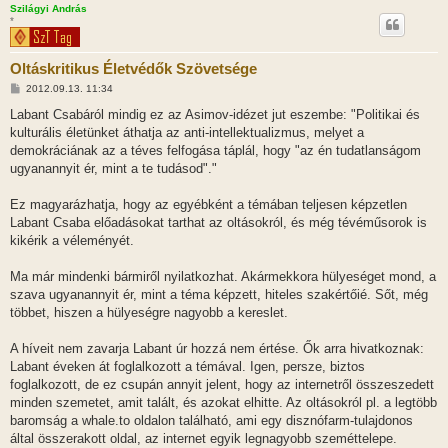
Szilágyi András
*
Oltáskritikus Életvédők Szövetsége
H
2012.09.13. 11:34
o
z
Labant Csabáról mindig ez az Asimov-idézet jut eszembe: "Politikai és
z
kulturális életünket áthatja az anti-intellektualizmus, melyet a
á
s
demokráciának az a téves felfogása táplál, hogy "az én tudatlanságom
z
ugyanannyit ér, mint a te tudásod"."
ó
l
á
Ez magyarázhatja, hogy az egyébként a témában teljesen képzetlen
s
Labant Csaba előadásokat tarthat az oltásokról, és még tévéműsorok is
kikérik a véleményét.
Ma már mindenki bármiről nyilatkozhat. Akármekkora hülyeséget mond, a
szava ugyanannyit ér, mint a téma képzett, hiteles szakértőié. Sőt, még
többet, hiszen a hülyeségre nagyobb a kereslet.
A híveit nem zavarja Labant úr hozzá nem értése. Ők arra hivatkoznak:
Labant éveken át foglalkozott a témával. Igen, persze, biztos
foglalkozott, de ez csupán annyit jelent, hogy az internetről összeszedett
minden szemetet, amit talált, és azokat elhitte. Az oltásokról pl. a legtöbb
baromság a whale.to oldalon található, ami egy disznófarm-tulajdonos
által összerakott oldal, az internet egyik legnagyobb szeméttelepe.