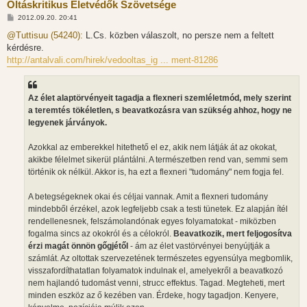
Oltáskritikus Életvédők Szövetsége
H
2012.09.20. 20:41
o
z
@Tuttisuu (54240):
L.Cs. közben válaszolt, no persze nem a feltett
z
kérdésre.
á
s
http://antalvali.com/hirek/vedooltas_ig ... ment-81286
z
ó
l
á
Az élet alaptörvényeit tagadja a flexneri szemléletmód, mely szerint
s
a teremtés tökéletlen, s beavatkozásra van szükség ahhoz, hogy ne
legyenek járványok.
Azokkal az emberekkel hitethető el ez, akik nem látják át az okokat,
akikbe félelmet sikerül plántálni. A természetben rend van, semmi sem
történik ok nélkül. Akkor is, ha ezt a flexneri "tudomány" nem fogja fel.
A betegségeknek okai és céljai vannak. Amit a flexneri tudomány
mindebből érzékel, azok legfeljebb csak a testi tünetek. Ez alapján ítél
rendellenesnek, felszámolandónak egyes folyamatokat - miközben
fogalma sincs az okokról és a célokról.
Beavatkozik, mert feljogosítva
érzi magát önnön gőgjétől
- ám az élet vastörvényei benyújtják a
számlát. Az oltottak szervezetének természetes egyensúlya megbomlik,
visszafordíthatatlan folyamatok indulnak el, amelyekről a beavatkozó
nem hajlandó tudomást venni, strucc effektus. Tagad. Megteheti, mert
minden eszköz az ő kezében van. Érdeke, hogy tagadjon. Kenyere,