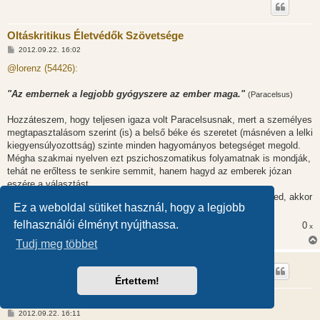
Oltáskritikus Életvédők Szövetsége
H
2012.09.22. 16:02
o
z
@lorenz (54426):
z
á
s
"Az embernek a legjobb gyógyszere az ember maga."
(Paracelsus)
z
ó
l
Hozzáteszem, hogy teljesen igaza volt Paracelsusnak, mert a személyes
á
megtapasztalásom szerint (is) a belső béke és szeretet (másnéven a lelki
s
kiegyensúlyozottság) szinte minden hagyományos betegséget megold.
Mégha szakmai nyelven ezt pszichoszomatikus folyamatnak is mondják,
tehát ne erőltess te senkire semmit, hanem hagyd az emberek józan
eszére a választást.
Magadat, meg a gyerekeidet (ha vannak), ha ez a meggyőződésed, akkor
Ez a weboldal sütiket használ, hogy a legjobb
oltasd be akár duplán is...
felhasználói élményt nyújthassa.
0
x
Tudj meg többet
Fabri
Értettem!
Oltáskritikus Életvédők Szövetsége
H
2012.09.22. 16:11