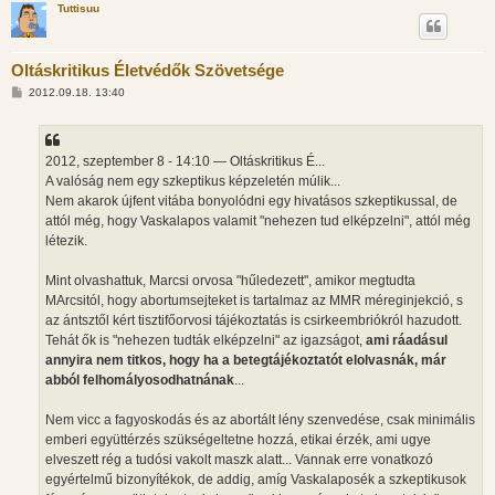
Tuttisuu
s
Oltáskritikus Életvédők Szövetsége
H
2012.09.18. 13:40
o
z
z
á
s
2012, szeptember 8 - 14:10 — Oltáskritikus É...
z
A valóság nem egy szkeptikus képzeletén múlik...
ó
l
Nem akarok újfent vitába bonyolódni egy hivatásos szkeptikussal, de
á
attól még, hogy Vaskalapos valamit "nehezen tud elképzelni", attól még
s
létezik.
Mint olvashattuk, Marcsi orvosa "hűledezett", amikor megtudta
MArcsitól, hogy abortumsejteket is tartalmaz az MMR méreginjekció, s
az ántsztől kért tisztifőorvosi tájékoztatás is csirkeembriókról hazudott.
Tehát ők is "nehezen tudták elképzelni" az igazságot,
ami ráadásul
annyira nem titkos, hogy ha a betegtájékoztatót elolvasnák, már
abból felhomályosodhatnának
...
Nem vicc a fagyoskodás és az abortált lény szenvedése, csak minimális
emberi együttérzés szükségeltetne hozzá, etikai érzék, ami ugye
elveszett rég a tudósi vakolt maszk alatt... Vannak erre vonatkozó
egyértelmű bizonyítékok, de addig, amíg Vaskalaposék a szkeptikusok