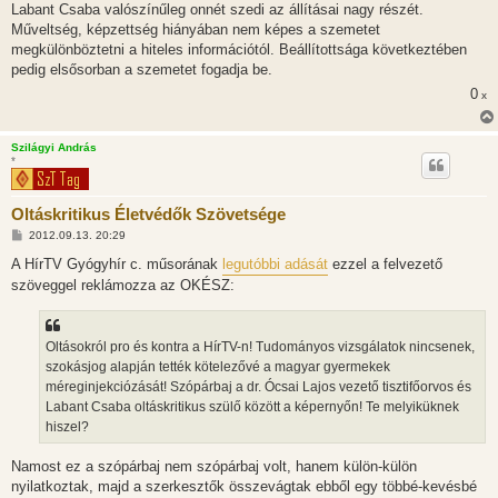
Labant Csaba valószínűleg onnét szedi az állításai nagy részét.
Műveltség, képzettség hiányában nem képes a szemetet
megkülönböztetni a hiteles információtól. Beállítottsága következtében
pedig elsősorban a szemetet fogadja be.
0
x
Szilágyi András
*
Oltáskritikus Életvédők Szövetsége
H
2012.09.13. 20:29
o
z
A HírTV Gyógyhír c. műsorának
legutóbbi adását
ezzel a felvezető
z
szöveggel reklámozza az OKÉSZ:
á
s
z
ó
l
Oltásokról pro és kontra a HírTV-n! Tudományos vizsgálatok nincsenek,
á
szokásjog alapján tették kötelezővé a magyar gyermekek
s
méreginjekciózását! Szópárbaj a dr. Ócsai Lajos vezető tisztifőorvos és
Labant Csaba oltáskritikus szülő között a képernyőn! Te melyiküknek
hiszel?
Namost ez a szópárbaj nem szópárbaj volt, hanem külön-külön
nyilatkoztak, majd a szerkesztők összevágtak ebből egy többé-kevésbé