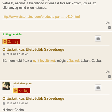
vatozik, azonos a kulonbozo inflenza A torzsek kozott, igy ez az
ellenanyag mind ellen hatasos.
http://www.visterrainc.com/products-par ... is410.html
0
x
Szilágyi András
*
Oltáskritikus Életvédők Szövetsége
H
2012.09.22. 00:45
o
z
Bár nem neki írtuk a
nyílt levelünket
, mégis
válaszolt
Labant Csaba.
z
á
s
0
x
z
ó
l
á
mimindannyian
s
*
Oltáskritikus Életvédők Szövetsége
H
2012.09.22. 01:04
o
z
Hibbant Csaba...