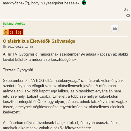
l
meggyőznek(?), hogy hülyeségeket beszélek.
á
s
0
x
Szilágyi András
*
Oltáskritikus Életvédők Szövetsége
H
2012.09.16. 17:48
o
z
A Hír TV Gyógyhír c. műsorának szeptember 9-i adása kapcsán az alábbi
z
levelet küldtük a műsor szerkesztőségének.
á
s
z
Tisztelt Gyógyhír!
ó
l
á
Szeptember 9-i, "A BCG oltás hatékonysága" c. műsoruk véleményünk
s
szerint súlyosan elfogult volt az oltásellenesek javára. A műsorban
aránytalanul sok időt kapott egy laikus, az oltásokhoz egyáltalán nem
értő személy, Labant Csaba. Emellett a több személlyel külön-külön
készített interjúkból Önök egy olyan, párbeszédnek látszó valamit vágtak
össze, amelynek végkicsengése egyértelműen az oltásellenes oldalnak
kedvezett.
A műsorban súlyos tévedések hangzottak el, és olyan csúsztatások,
amelyek alkalmasak voltak a nézők félrevezetésére.