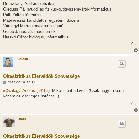
Dr. Szilágyi András biofizikus
Greguss Pál nyugdíjas fizikus-gyógyszergyártó-informatikus
Pálfi Zoltán történész
Máté András kandidátus, egyetemi docens
Várhegyi Márton orvostanhallgató
Geréb János villamosmérnök
Hraskó Gábor biológus, informatikus
0
x
Tuttisuu
Oltáskritikus Életvédők Szövetsége
H
2012.09.16. 19:32
o
z
@Szilágyi András (54183):
Mikor ment a levél? (Csak hogy mikorra
z
várjam az esetleges hatását...)
á
s
0
x
z
ó
l
á
stark
s
Oltáskritikus Életvédők Szövetsége