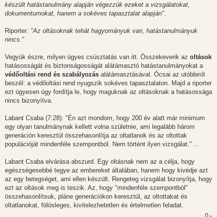
készült hatástanulmány alapján végezzük ezeket a vizsgálatokat,
dokumentumokat, hanem a sokéves tapasztalat alapján"
.
Riporter:
"Az oltásoknak tehát hagyományuk van, hatástanulmányuk
nincs."
Vegyük észre, milyen ügyes csúsztatás van itt. Összekeverik az
oltások
hatásosságát és biztonságosságát alátámasztó hatástanulmányokat a
védőoltási rend és szabályozás
alátámasztásával. Ócsai az utóbbiról
beszél: a védőoltási rend nyugszik sokéves tapasztalaton. Majd a riporter
ezt ügyesen úgy fordítja le, hogy maguknak az oltásoknak a hatásossága
nincs bizonyítva.
Labant Csaba (7:28): "Én azt mondom, hogy 200 év alatt már minimum
egy olyan tanulmánynak kellett volna születnie, ami legalább három
generáción keresztül összehasonlítja az oltatlanok és az oltottak
populációját mindenféle szempontból. Nem történt ilyen vizsgálat." ...
Labant Csaba elvárása abszurd. Egy oltásnak nem az a célja, hogy
egészségesebbé tegye az embereket általában, hanem hogy kivédje azt
az egy betegséget, ami ellen készült. Rengeteg vizsgálat bizonyítja, hogy
ezt az oltások meg is teszik. Az, hogy "mindenféle szempontból"
összehasonlítsuk, pláne generációkon keresztül, az oltottakat és
oltatlanokat, fölösleges, kivitelezhetetlen és értelmetlen feladat.
0
x