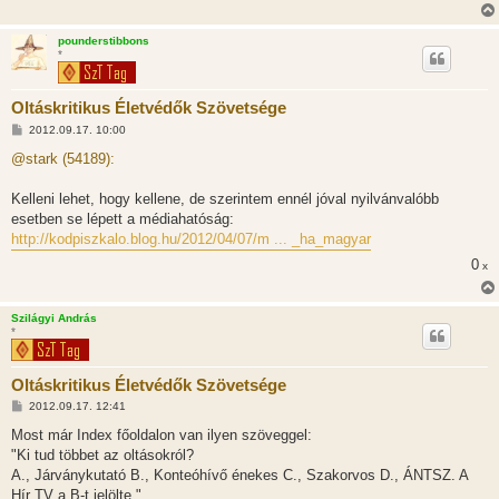
ó
l
á
pounderstibbons
s
*
Oltáskritikus Életvédők Szövetsége
H
2012.09.17. 10:00
o
z
@stark (54189):
z
á
s
Kelleni lehet, hogy kellene, de szerintem ennél jóval nyilvánvalóbb
z
esetben se lépett a médiahatóság:
ó
l
http://kodpiszkalo.blog.hu/2012/04/07/m ... _ha_magyar
á
s
0
x
Szilágyi András
*
Oltáskritikus Életvédők Szövetsége
H
2012.09.17. 12:41
o
z
Most már Index főoldalon van ilyen szöveggel:
z
"Ki tud többet az oltásokról?
á
s
A., Járványkutató B., Konteóhívő énekes C., Szakorvos D., ÁNTSZ. A
z
Hír TV a B-t jelölte."
ó