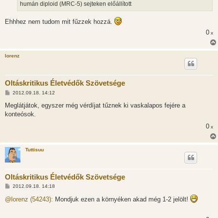
humán diploid (MRC-5) sejteken előállított
Ehhhez nem tudom mit fűzzek hozzá.
0
x
lorenz
Oltáskritikus Életvédők Szövetsége
H
2012.09.18. 14:12
o
z
Meglátjátok, egyszer még vérdíjat tűznek ki vaskalapos fejére a
z
konteósok.
á
s
0
x
z
ó
l
á
Tuttisuu
s
Oltáskritikus Életvédők Szövetsége
H
2012.09.18. 14:18
o
z
@lorenz (54243):
Mondjuk ezen a környéken akad még 1-2 jelölt!
z
á
s