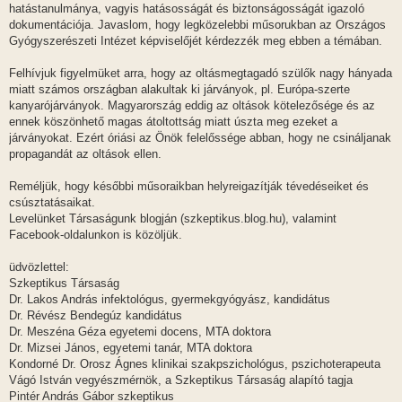
hatástanulmánya, vagyis hatásosságát és biztonságosságát igazoló
dokumentációja. Javaslom, hogy legközelebbi műsorukban az Országos
Gyógyszerészeti Intézet képviselőjét kérdezzék meg ebben a témában.
Felhívjuk figyelmüket arra, hogy az oltásmegtagadó szülők nagy hányada
miatt számos országban alakultak ki járványok, pl. Európa-szerte
kanyarójárványok. Magyarország eddig az oltások kötelezősége és az
ennek köszönhető magas átoltottság miatt úszta meg ezeket a
járványokat. Ezért óriási az Önök felelőssége abban, hogy ne csináljanak
propagandát az oltások ellen.
Reméljük, hogy későbbi műsoraikban helyreigazítják tévedéseiket és
csúsztatásaikat.
Levelünket Társaságunk blogján (szkeptikus.blog.hu), valamint
Facebook-oldalunkon is közöljük.
üdvözlettel:
Szkeptikus Társaság
Dr. Lakos András infektológus, gyermekgyógyász, kandidátus
Dr. Révész Bendegúz kandidátus
Dr. Meszéna Géza egyetemi docens, MTA doktora
Dr. Mizsei János, egyetemi tanár, MTA doktora
Kondorné Dr. Orosz Ágnes klinikai szakpszichológus, pszichoterapeuta
Vágó István vegyészmérnök, a Szkeptikus Társaság alapító tagja
Pintér András Gábor szkeptikus