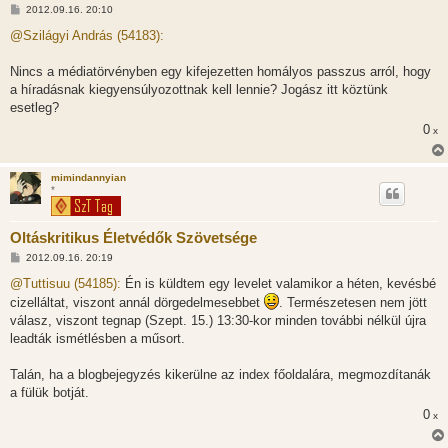
H
2012.09.16. 20:10
o
z
@Szilágyi András (54183):
z
á
s
Nincs a médiatörvényben egy kifejezetten homályos passzus arról, hogy
z
a híradásnak kiegyensúlyozottnak kell lennie? Jogász itt köztünk
ó
l
esetleg?
á
0
s
x
mimindannyian
*
Oltáskritikus Életvédők Szövetsége
H
2012.09.16. 20:19
o
z
@Tuttisuu (54185):
Én is küldtem egy levelet valamikor a héten, kevésbé
z
cizelláltat, viszont annál dörgedelmesebbet
. Természetesen nem jött
á
s
válasz, viszont tegnap (Szept. 15.) 13:30-kor minden további nélkül újra
z
leadták ismétlésben a műsort.
ó
l
á
Talán, ha a blogbejegyzés kikerülne az index főoldalára, megmozdítanák
s
a fülük botját.
0
x