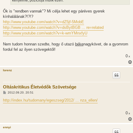
kényelme, pozíciója múlik ezen.
Ők is "rendben vannak"? Mi célja lehet egy páréves gyerek
kínhalálának?!?!?
http://www.youtube.com/watch?v=dZ5jf-5MobE
http://www.youtube.com/watch?v=dsBytBGB ... re=related
http://www.youtube.com/watch?v=k-wmYMnxfyU
Nem tudom honnan szedte, hogy ő utazó
béke
nagykövet, de a gyomrom
fordul fel az ilyen szövegektől!
0
x
lorenz
Oltáskritikus Életvédők Szövetsége
H
2012.09.20. 20:51
o
z
http://index.hu/tudomany/egeszseg/2012/ ... nza_ellen/
z
á
s
0
x
z
ó
l
á
ennyi
s