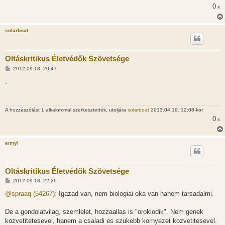
0
ó
x
l
á
s
solarboat
Oltáskritikus Életvédők Szövetsége
H
2012.09.18. 20:47
o
z
.
z
á
s
z
A hozzászólást 1 alkalommal szerkesztették, utoljára
solarboat
2013.04.19. 12:08-kor.
ó
l
0
x
á
s
ennyi
Oltáskritikus Életvédők Szövetsége
H
2012.09.18. 22:26
o
z
@spraaq (54267):
Igazad van, nem biologiai oka van hanem tarsadalmi.
z
á
s
De a gondolatvilag, szemlelet, hozzaallas is "oroklodik". Nem genek
z
kozvetitetesevel, hanem a csaladi es szukebb kornyezet kozvetitesevel.
ó