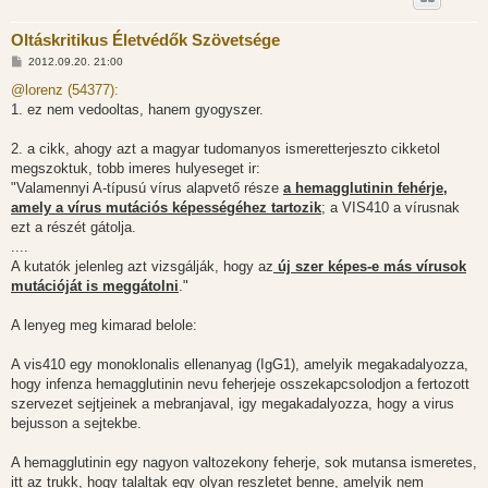
Oltáskritikus Életvédők Szövetsége
H
2012.09.20. 21:00
o
z
@lorenz (54377):
z
1. ez nem vedooltas, hanem gyogyszer.
á
s
z
2. a cikk, ahogy azt a magyar tudomanyos ismeretterjeszto cikketol
ó
l
megszoktuk, tobb imeres hulyeseget ir:
á
"Valamennyi A-típusú vírus alapvető része
a hemagglutinin fehérje,
s
amely a vírus mutációs képességéhez tartozik
; a VIS410 a vírusnak
ezt a részét gátolja.
....
A kutatók jelenleg azt vizsgálják, hogy az
új szer képes-e más vírusok
mutációját is meggátolni
."
A lenyeg meg kimarad belole:
A vis410 egy monoklonalis ellenanyag (IgG1), amelyik megakadalyozza,
hogy infenza hemagglutinin nevu feherjeje osszekapcsolodjon a fertozott
szervezet sejtjeinek a mebranjaval, igy megakadalyozza, hogy a virus
bejusson a sejtekbe.
A hemagglutinin egy nagyon valtozekony feherje, sok mutansa ismeretes,
itt az trukk, hogy talaltak egy olyan reszletet benne, amelyik nem