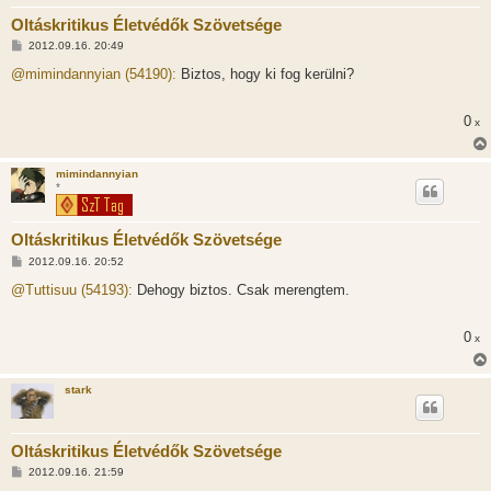
Oltáskritikus Életvédők Szövetsége
H
2012.09.16. 20:49
o
z
@mimindannyian (54190):
Biztos, hogy ki fog kerülni?
z
á
s
0
x
z
ó
l
á
mimindannyian
s
*
Oltáskritikus Életvédők Szövetsége
H
2012.09.16. 20:52
o
z
@Tuttisuu (54193):
Dehogy biztos. Csak merengtem.
z
á
s
0
x
z
ó
l
á
stark
s
Oltáskritikus Életvédők Szövetsége
H
2012.09.16. 21:59
o