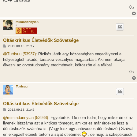
/OFF Elnézést!
s
0
x
mimindannyian
*
Oltáskritikus Életvédők Szövetsége
H
2012.09.13. 21:17
o
z
@Tuttisuu (53937):
Rizikós játék egy közösségben engedélyezni a
z
hülyeségből fakadó, társakra veszélyes magatartást. Aki nem akarja
á
s
élvezni az orvostudomány eredményeit, költözzön el a rákba!
z
0
ó
x
l
á
s
Tuttisuu
Oltáskritikus Életvédők Szövetsége
H
2012.09.13. 21:46
o
z
@mimindannyian (53938):
Egyetértek. De nem tudni, hogy mikor éri el az
z
ilyenek létszáma azt a kritikus tömeget, amikor ez már érdekes lesz a
á
s
döntéshozók számára is. (Vagy lesz egy antivaccos döntéshozó.) Szóval
z
én elképzelhetőnek tartom a saját ötletemet
, de majd a szkeptikusok
ó