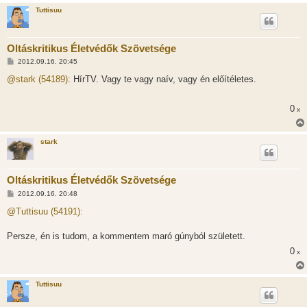
Tuttisuu
Oltáskritikus Életvédők Szövetsége
H
2012.09.16. 20:45
o
z
@stark (54189):
HírTV. Vagy te vagy naív, vagy én előítéletes.
z
á
s
0
x
z
ó
l
á
stark
s
Oltáskritikus Életvédők Szövetsége
H
2012.09.16. 20:48
o
z
@Tuttisuu (54191):
z
á
s
Persze, én is tudom, a kommentem maró gúnyból született.
z
0
ó
x
l
á
s
Tuttisuu