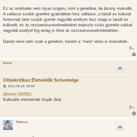
l
á
Ez az oroklodes nem olyan szigoru, mint a genetikai, de bizony mukodik.
s
A vallasos szulok gyereke gyakrabban lesz vallasos, a tanult es kulturat
fontosnak tarto szulok gyerek nagyobb esellyes lesz maga is tanult es
kulturalt, es az osszeeskuveselmeleteket terjeszto szulo gyereke sokkal
nagyobb esellyel fog amag is hinni az osszeskuveselmeletekben.
Darwin elvei nem csak a geneken, hanem a "mem"-eken is mukodnek.
0
x
lorenz
Oltáskritikus Életvédők Szövetsége
H
2012.09.19. 09:56
o
z
@ennyi (54282):
z
Kulturális mémeknek hívják őket.
á
s
0
x
z
ó
l
á
Tuttisuu
s