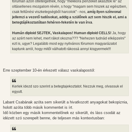
fórumán azon ötletelgetnek, hogy "mekkora pénzeket akasztok le" az
oltásellenes mozgalom révén, s hogy "magam sem hiszek az egészben,
csak feltűnési viszketegségből harcolok" - nos,
amíg ilyen színvonal
jellemzi a vezető tudósokat, addig a szülőnek azt sem hiszik el, ami a
betegtájékoztatóban fehéren-feketén le van írva
.
Humán diploid SEJTEK, Vaskalapos! Human diploid CELLS!
Ja, hogy
az azért nem lehet, mert rákot okozna??? "Nehezen tudnád elképzelni"
ezt is, ugye? Legalább most egy nyilvános fórumon magyarázatot
kaptunk arról, hogy mitől válhatott rákossá annyi kisgyermek!!!
Erre szeptember 10-én érkezett válasz vaskalapostól:
Kerlek idezd szo szerint a betegtajekoztatot. Nezzuk meg, olvassuk el
egyutt.
Labant Csabának azóta sem sikerült a hivatkozott anyagokat bekopiznia,
holott azóta több másik kommentet is írt.
Idő közben egy másik kommentelőnek ez sikerült, és láss csodát az
idézett szó szerepelt benne, de teljesen más kontextusban: