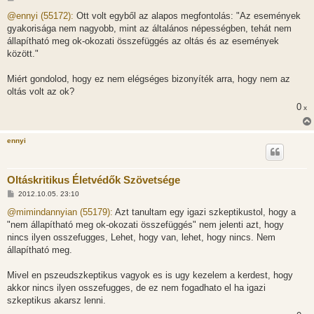
o
z
@ennyi (55172):
Ott volt egyből az alapos megfontolás: "Az események
z
gyakorisága nem nagyobb, mint az általános népességben, tehát nem
á
s
állapítható meg ok-okozati összefüggés az oltás és az események
z
között."
ó
l
á
Miért gondolod, hogy ez nem elégséges bizonyíték arra, hogy nem az
s
oltás volt az ok?
0
x
ennyi
Oltáskritikus Életvédők Szövetsége
H
2012.10.05. 23:10
o
z
@mimindannyian (55179):
Azt tanultam egy igazi szkeptikustol, hogy a
z
"nem állapítható meg ok-okozati összefüggés" nem jelenti azt, hogy
á
s
nincs ilyen osszefugges, Lehet, hogy van, lehet, hogy nincs. Nem
z
állapítható meg.
ó
l
á
Mivel en pszeudszkeptikus vagyok es is ugy kezelem a kerdest, hogy
s
akkor nincs ilyen osszefugges, de ez nem fogadhato el ha igazi
szkeptikus akarsz lenni.