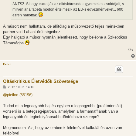
á
ÁNTSZ. S hogy zsarolják az oltáskárosodott gyermekek családjait, s
s
milyen analfabéta módon értelmezik az EU-s egyezményeket... 600
ezren hallották.
A műsort nem hallottam, de állítólag a műsorvezető teljes mértékben
partner volt Labant őrültségeihez.
Egy hallgató a műsor nyomán jelentkezett, hogy belépne a Szkeptikus
Társaságba
0
x
Fabri
Oltáskritikus Életvédők Szövetsége
H
2012.10.06. 14:40
o
z
@piciloo (55196):
z
á
s
Tudod mi a legnagyobb baj és egyben a legnagyobb, (profitorientált)
z
vonzerő is a betegség-iparban, amelyben a farmamaffiának van a
ó
l
legnagyobb és legbefolyásosabb döntéshozó szerepe?
á
s
Megmondom: Az, hogy az emberek félelmével kalkulál és azon van
felépítve!