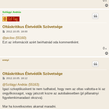
0
s
x
Szilágyi András
*
Oltáskritikus Életvédők Szövetsége
H
2012.10.05. 18:00
o
z
@piciloo (55160):
z
Ezt az információt azért beírhatnád oda kommentként.
á
s
0
x
z
ó
l
á
ennyi
s
Oltáskritikus Életvédők Szövetsége
H
2012.10.05. 18:12
o
z
@Szilágyi András (55163):
z
Igazi szkeptikuskent te nem tudhatod, hogy nem az oltas valtotta-e ki az
á
s
ongyilkossagot, vagy jatszott kozre az autobalesetben (pl pillanatnyi
z
figyelemkimaradast okozva).
ó
l
á
Mar ha kovetkezetes akarnal maradni.
s