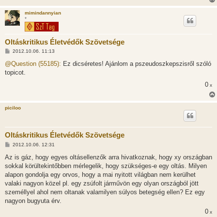
l
á
mimindannyian
s
*
Oltáskritikus Életvédők Szövetsége
H
2012.10.06. 11:13
o
z
@Question (55185):
Ez dicséretes! Ajánlom a pszeudoszkepszisről szóló
z
topicot.
á
s
0
x
z
ó
l
á
piciloo
s
Oltáskritikus Életvédők Szövetsége
H
2012.10.06. 12:31
o
z
Az is gáz, hogy egyes oltásellenzők arra hivatkoznak, hogy xy országban
z
sokkal körültekintőbben mérlegelik, hogy szükséges-e egy oltás. Milyen
á
s
alapon gondolja egy orvos, hogy a mai nyitott világban nem kerülhet
z
valaki nagyon közel pl. egy zsúfolt járművön egy olyan országból jött
ó
l
személlyel ahol nem oltanak valamilyen súlyos betegség ellen? Ez egy
á
nagyon bugyuta érv.
s
0
x