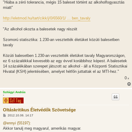
"Hiába a zéró tolerancia, mégis 15 baleset történt az alkoholfogyasztás
miatt"
http://eletmod.hu/tart/cikk/j/0/6560/1/ ... ben_tavaly
"Az alkohol okozta a balesetek nagy részét
Szomorú statisztika: 1.230-an vesztették életüket közúti balesetben
tavaly
Közúti balesetben 1.230-an vesztették életüket tavaly Magyarországon,
ez 6 százalékkal kevesebb az egy évvel korábbihoz képest. A balesetek
14 százalékában szerepet játszott az alkohol - áll a Központi Statisztikai
Hivatal (KSH) jelentésében, amelyet hétfőn juttattak el az MTI-hez."
0
x
Szilágyi András
*
Oltáskritikus Életvédők Szövetsége
H
2012.10.06. 14:17
o
z
@ennyi (55197):
z
Akkor tanulj meg magyarul, amerikás magyar.
á