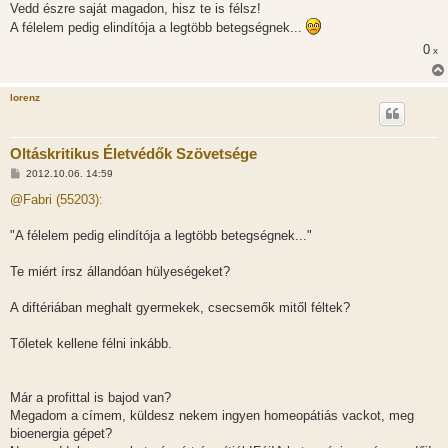
Vedd észre saját magadon, hisz te is félsz!
A félelem pedig elindítója a legtöbb betegségnek...
0
x
lorenz
Oltáskritikus Életvédők Szövetsége
H
2012.10.06. 14:59
o
z
@Fabri (55203):
z
á
s
"A félelem pedig elindítója a legtöbb betegségnek..."
z
ó
l
Te miért írsz állandóan hülyeségeket?
á
s
A diftériában meghalt gyermekek, csecsemők mitől féltek?
Tőletek kellene félni inkább.
Már a profittal is bajod van?
Megadom a címem, küldesz nekem ingyen homeopátiás vackot, meg
bioenergia gépet?