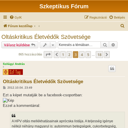
Szkeptikus Fórum
GyIK
Regisztráció
Belépés
K
Fórum kezdőlap
e
Oltáskritikus Életvédők Szövetsége
r
Keresés
Részlet
Válasz küldése
e
s
Oldal:
3
/
18
1
2
3
4
5
18
Előző
Következ
865 hozzászólás
…
é
Szilágyi András
s
*
Oltáskritikus Életvédők Szövetsége
H
2012.10.04. 23:49
o
z
Ezt a képet mutatják be a facebook-csoportban:
z
á
s
Ezzel a kommentárral:
z
ó
l
á
A HPV oltás mellékhatásainak aprócska listája. A teljesség igénye
s
nélkül néhány magyarul is: autoimmun betegségek, cukorbetegség,