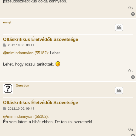
pszeudoszkeptikus dolga konnyebb.
0
x
ennyi
Oltáskritikus Életvédők Szövetsége
H
2012.10.06. 03:11
o
z
@mimindannyian (55182):
Lehet.
z
á
s
Lehet, hogy roszul tanitottak.
z
ó
0
x
l
á
s
Question
Oltáskritikus Életvédők Szövetsége
H
2012.10.06. 09:44
o
z
@mimindannyian (55182):
z
Én sem látom a hibát ebben. De tanulni szeretnék!
á
s
0
x
z
ó