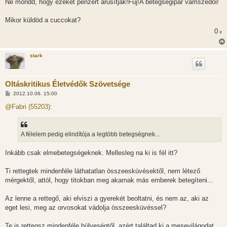
Ne mondd, hogy ezeket pénzért árusítják!Fúj!A betegségipar vámszedői!
Mikor küldöd a cuccokat?
0
x
stark
Oltáskritikus Életvédők Szövetsége
H
2012.10.06. 15:00
o
z
@Fabri (55203):
z
á
s
z
A félelem pedig elindítója a legtöbb betegségnek...
ó
l
á
Inkább csak elmebetegségeknek. Mellesleg na ki is fél itt?
s
Ti rettegtek mindenféle láthatatlan összeesküvésektől, nem létező
mérgektől, attól, hogy titokban meg akarnak más emberek betegíteni...
Az lenne a rettegő, aki elviszi a gyerekét beoltatni, és nem az, aki az
eget lesi, meg az orvosokat vádolja összeesküvéssel?
Te is rettegsz mindenféle hülyeségtől, azért találtad ki a mesevilágodat,