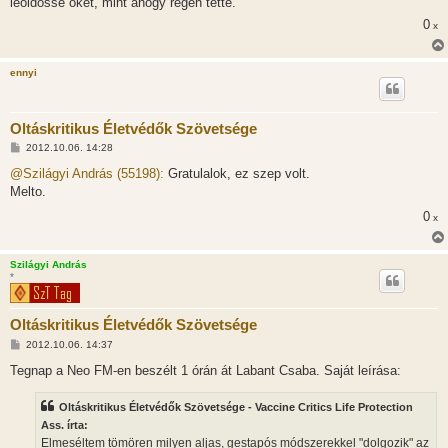
leöldösse őket, mint ahogy régen tette.
0
x
ennyi
Oltáskritikus Életvédők Szövetsége
H
2012.10.06. 14:28
o
z
@Szilágyi András (55198):
Gratulalok, ez szep volt.
z
Melto.
á
s
0
x
z
ó
l
á
Szilágyi András
s
*
Oltáskritikus Életvédők Szövetsége
H
2012.10.06. 14:37
o
z
Tegnap a Neo FM-en beszélt 1 órán át Labant Csaba. Saját leírása:
z
á
s
Oltáskritikus Életvédők Szövetsége - Vaccine Critics Life Protection
z
Ass. írta:
ó
l
Elmeséltem tömören milyen aljas, gestapós módszerekkel "dolgozik" az