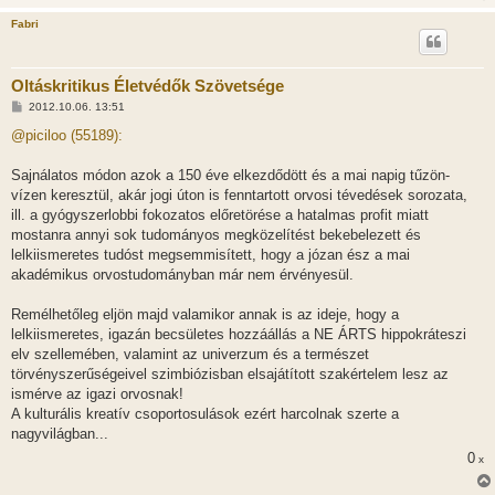
Fabri
Oltáskritikus Életvédők Szövetsége
H
2012.10.06. 13:51
o
z
@piciloo (55189):
z
á
s
Sajnálatos módon azok a 150 éve elkezdődött és a mai napig tűzön-
z
vízen keresztül, akár jogi úton is fenntartott orvosi tévedések sorozata,
ó
l
ill. a gyógyszerlobbi fokozatos előretörése a hatalmas profit miatt
á
mostanra annyi sok tudományos megközelítést bekebelezett és
s
lelkiismeretes tudóst megsemmisített, hogy a józan ész a mai
akadémikus orvostudományban már nem érvényesül.
Remélhetőleg eljön majd valamikor annak is az ideje, hogy a
lelkiismeretes, igazán becsületes hozzáállás a NE ÁRTS hippokráteszi
elv szellemében, valamint az univerzum és a természet
törvényszerűségeivel szimbiózisban elsajátított szakértelem lesz az
ismérve az igazi orvosnak!
A kulturális kreatív csoportosulások ezért harcolnak szerte a
nagyvilágban...
0
x