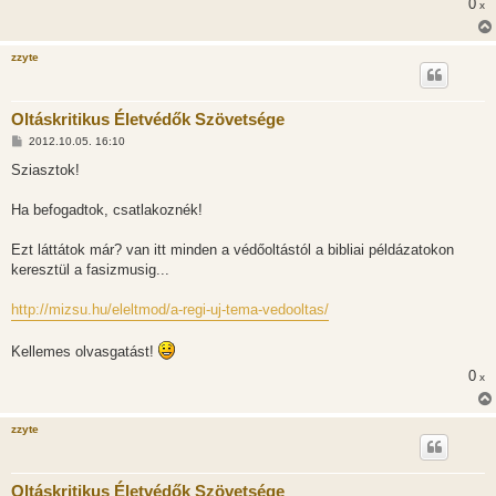
0
s
x
zzyte
Oltáskritikus Életvédők Szövetsége
H
2012.10.05. 16:10
o
z
Sziasztok!
z
á
s
Ha befogadtok, csatlakoznék!
z
ó
l
Ezt láttátok már? van itt minden a védőoltástól a bibliai példázatokon
á
keresztül a fasizmusig...
s
http://mizsu.hu/eleltmod/a-regi-uj-tema-vedooltas/
Kellemes olvasgatást!
0
x
zzyte
Oltáskritikus Életvédők Szövetsége