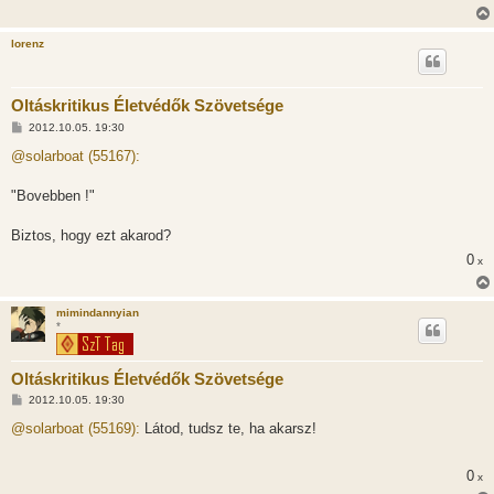
s
lorenz
Oltáskritikus Életvédők Szövetsége
H
2012.10.05. 19:30
o
z
@solarboat (55167):
z
á
s
"Bovebben !"
z
ó
l
Biztos, hogy ezt akarod?
á
0
s
x
mimindannyian
*
Oltáskritikus Életvédők Szövetsége
H
2012.10.05. 19:30
o
z
@solarboat (55169):
Látod, tudsz te, ha akarsz!
z
á
s
0
x
z
ó