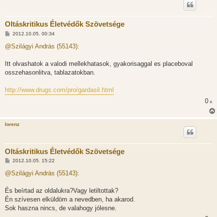
Oltáskritikus Életvédők Szövetsége
H
2012.10.05. 00:34
o
z
@Szilágyi András (55143):
z
á
s
Itt olvashatok a valodi mellekhatasok, gyakorisaggal es placeboval
z
osszehasonlitva, tablazatokban.
ó
l
á
http://www.drugs.com/pro/gardasil.html
s
0
x
lorenz
Oltáskritikus Életvédők Szövetsége
H
2012.10.05. 15:22
o
z
@Szilágyi András (55143):
z
á
s
És beírtad az oldalukra?Vagy letiltottak?
z
Én szívesen elküldöm a nevedben, ha akarod.
ó
l
Sok haszna nincs, de valahogy jólesne.
á