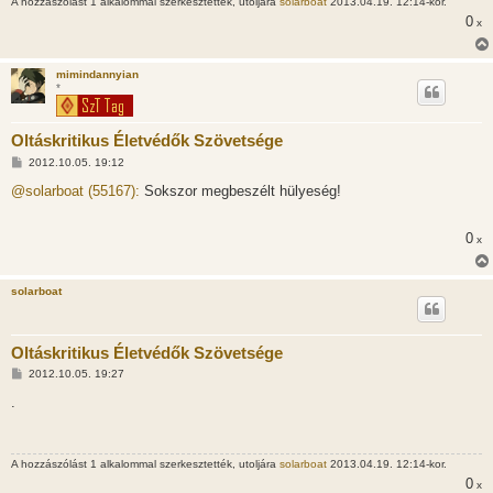
A hozzászólást 1 alkalommal szerkesztették, utoljára
solarboat
2013.04.19. 12:14-kor.
ó
l
0
x
á
s
mimindannyian
*
Oltáskritikus Életvédők Szövetsége
H
2012.10.05. 19:12
o
z
@solarboat (55167):
Sokszor megbeszélt hülyeség!
z
á
s
0
x
z
ó
l
á
solarboat
s
Oltáskritikus Életvédők Szövetsége
H
2012.10.05. 19:27
o
z
.
z
á
s
z
A hozzászólást 1 alkalommal szerkesztették, utoljára
solarboat
2013.04.19. 12:14-kor.
ó
l
0
x
á