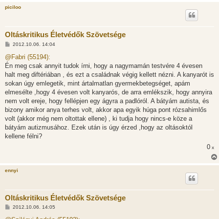
piciloo
Oltáskritikus Életvédők Szövetsége
H
2012.10.06. 14:04
o
z
@Fabri (55194):
z
Én meg csak annyit tudok írni, hogy a nagymamán testvére 4 évesen
á
s
halt meg diftériában , és ezt a családnak végig kellett nézni. A kanyarót is
z
sokan úgy emlegetik, mint ártalmatlan gyermekbetegséget, apám
ó
l
elmesélte ,hogy 4 évesen volt kanyarós, de arra emlékszik, hogy annyira
á
nem volt ereje, hogy fellépjen egy ágyra a padlóról. A bátyám autista, és
s
bizony amikor anya terhes volt, akkor apa egyik húga pont rózsahimlős
volt (akkor még nem oltottak ellene) , ki tudja hogy nincs-e köze a
bátyám autizmusához. Ezek után is úgy érzed ,hogy az oltásoktól
kellene félni?
0
x
ennyi
Oltáskritikus Életvédők Szövetsége
H
2012.10.06. 14:05
o
z