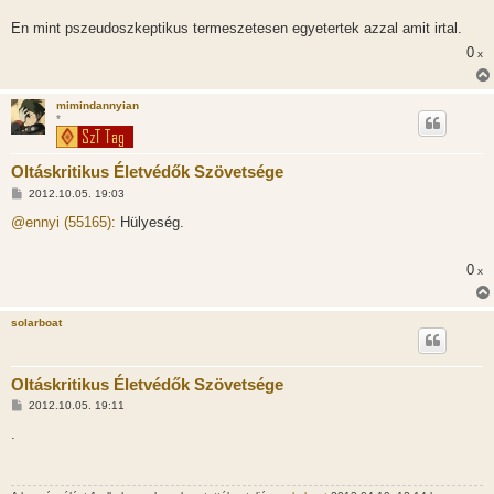
En mint pszeudoszkeptikus termeszetesen egyetertek azzal amit irtal.
0
x
mimindannyian
*
Oltáskritikus Életvédők Szövetsége
H
2012.10.05. 19:03
o
z
@ennyi (55165):
Hülyeség.
z
á
s
0
x
z
ó
l
á
solarboat
s
Oltáskritikus Életvédők Szövetsége
H
2012.10.05. 19:11
o
z
.
z
á
s
z