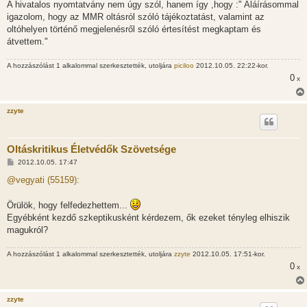
l
A hivatalos nyomtatvány nem úgy szól, hanem így ,hogy :" Aláírásommal
á
igazolom, hogy az MMR oltásról szóló tájékoztatást, valamint az
s
oltóhelyen történő megjelenésről szóló értesítést megkaptam és
átvettem."
A hozzászólást 1 alkalommal szerkesztették, utoljára
piciloo
2012.10.05. 22:22-kor.
0
x
zzyte
Oltáskritikus Életvédők Szövetsége
H
2012.10.05. 17:47
o
z
@vegyati (55159):
z
á
s
Örülök, hogy felfedezhettem...
z
Egyébként kezdő szkeptikusként kérdezem, ők ezeket tényleg elhiszik
ó
l
magukról?
á
s
A hozzászólást 1 alkalommal szerkesztették, utoljára
zzyte
2012.10.05. 17:51-kor.
0
x
zzyte