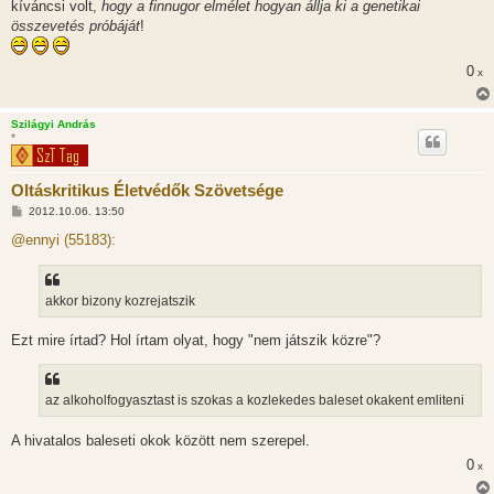
s
kíváncsi volt,
hogy a finnugor elmélet hogyan állja ki a genetikai
z
összevetés próbáját
!
ó
l
á
s
0
x
Szilágyi András
*
Oltáskritikus Életvédők Szövetsége
H
2012.10.06. 13:50
o
z
@ennyi (55183):
z
á
s
z
akkor bizony kozrejatszik
ó
l
á
Ezt mire írtad? Hol írtam olyat, hogy "nem játszik közre"?
s
az alkoholfogyasztast is szokas a kozlekedes baleset okakent emliteni
A hivatalos baleseti okok között nem szerepel.
0
x