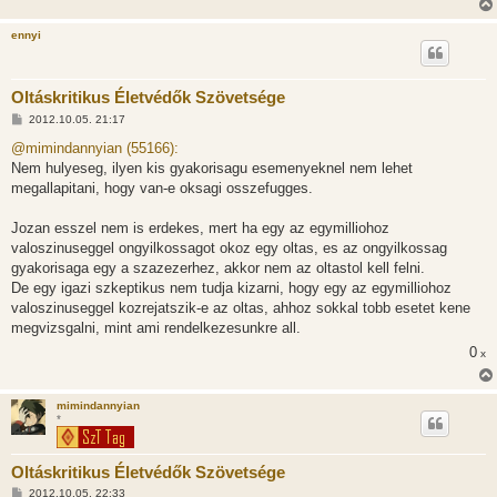
l
á
ennyi
s
Oltáskritikus Életvédők Szövetsége
H
2012.10.05. 21:17
o
z
@mimindannyian (55166):
z
Nem hulyeseg, ilyen kis gyakorisagu esemenyeknel nem lehet
á
s
megallapitani, hogy van-e oksagi osszefugges.
z
ó
l
Jozan esszel nem is erdekes, mert ha egy az egymilliohoz
á
valoszinuseggel ongyilkossagot okoz egy oltas, es az ongyilkossag
s
gyakorisaga egy a szazezerhez, akkor nem az oltastol kell felni.
De egy igazi szkeptikus nem tudja kizarni, hogy egy az egymilliohoz
valoszinuseggel kozrejatszik-e az oltas, ahhoz sokkal tobb esetet kene
megvizsgalni, mint ami rendelkezesunkre all.
0
x
mimindannyian
*
Oltáskritikus Életvédők Szövetsége
H
2012.10.05. 22:33