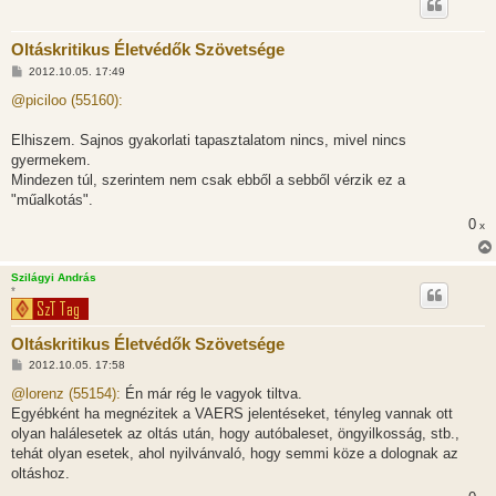
Oltáskritikus Életvédők Szövetsége
H
2012.10.05. 17:49
o
z
@piciloo (55160):
z
á
s
Elhiszem. Sajnos gyakorlati tapasztalatom nincs, mivel nincs
z
gyermekem.
ó
l
Mindezen túl, szerintem nem csak ebből a sebből vérzik ez a
á
"műalkotás".
s
0
x
Szilágyi András
*
Oltáskritikus Életvédők Szövetsége
H
2012.10.05. 17:58
o
z
@lorenz (55154):
Én már rég le vagyok tiltva.
z
Egyébként ha megnézitek a VAERS jelentéseket, tényleg vannak ott
á
s
olyan halálesetek az oltás után, hogy autóbaleset, öngyilkosság, stb.,
z
tehát olyan esetek, ahol nyilvánvaló, hogy semmi köze a dolognak az
ó
l
oltáshoz.
á