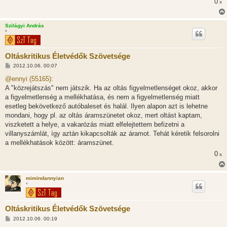
0
x
Szilágyi András
*
Oltáskritikus Életvédők Szövetsége
H
2012.10.06. 00:07
o
z
@ennyi (55165):
z
A "közrejátszás" nem játszik. Ha az oltás figyelmetlenséget okoz, akkor
á
s
a figyelmetlenség a mellékhatása, és nem a figyelmetlenség miatt
z
esetleg bekövetkező autóbaleset és halál. Ilyen alapon azt is lehetne
ó
l
mondani, hogy pl. az oltás áramszünetet okoz, mert oltást kaptam,
á
viszketett a helye, a vakarózás miatt elfelejtettem befizetni a
s
villanyszámlát, így aztán kikapcsolták az áramot. Tehát kéretik felsorolni
a mellékhatások között: áramszünet.
0
x
mimindannyian
*
Oltáskritikus Életvédők Szövetsége
H
2012.10.06. 00:19
o