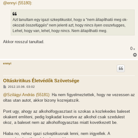
z
@ennyi (55180):
z
á
s
z
Azt tanultam egy igazi szkeptikustol, hogy a "nem állapítható meg ok-
ó
l
okozati összefüggés" nem jelenti azt, hogy nincs ilyen osszefugges,
á
Lehet, hogy van, lehet, hogy nincs. Nem állapítható meg.
s
Akkor rosszul tanultad.
0
x
ennyi
Oltáskritikus Életvédők Szövetsége
H
2012.10.06. 03:02
o
z
@Szilágyi András (55181):
Ha nem figyelmeztettek, hogy ne vezessen az
z
oltas utan autot, akkor bizony kozrejatszik.
á
s
z
Pont ugy, ahogy az alkoholfogyasztast is szokas a kozlekedes baleset
ó
l
okakent emliteni, pedig logikadat kovetve az alkohol csak szedulest
á
okoz, a baleset nem az alkoholfogyasztas miatt kovetkezett be.
s
Hiaba no, nehez igazi szkeptikusnak lenni, nem irigyellek. A