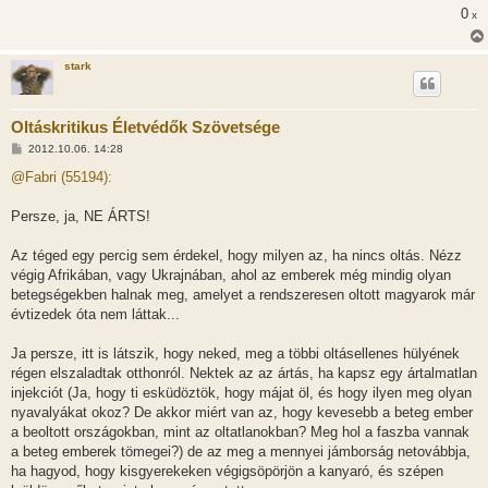
s
0
x
z
ó
l
á
stark
s
Oltáskritikus Életvédők Szövetsége
H
2012.10.06. 14:28
o
z
@Fabri (55194):
z
á
s
Persze, ja, NE ÁRTS!
z
ó
l
Az téged egy percig sem érdekel, hogy milyen az, ha nincs oltás. Nézz
á
végig Afrikában, vagy Ukrajnában, ahol az emberek még mindig olyan
s
betegségekben halnak meg, amelyet a rendszeresen oltott magyarok már
évtizedek óta nem láttak...
Ja persze, itt is látszik, hogy neked, meg a többi oltásellenes hülyének
régen elszaladtak otthonról. Nektek az az ártás, ha kapsz egy ártalmatlan
injekciót (Ja, hogy ti esküdöztök, hogy májat öl, és hogy ilyen meg olyan
nyavalyákat okoz? De akkor miért van az, hogy kevesebb a beteg ember
a beoltott országokban, mint az oltatlanokban? Meg hol a faszba vannak
a beteg emberek tömegei?) de az meg a mennyei jámborság netovábbja,
ha hagyod, hogy kisgyerekeken végigsöpörjön a kanyaró, és szépen