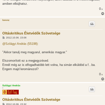
amiben elbújhatsz.
0
x
lorenz
Oltáskritikus Életvédők Szövetsége
H
2012.10.06. 15:06
o
z
@Szilágyi András (55198):
z
á
s
"Akkor tanulj meg magyarul, amerikás magyar."
z
ó
l
Elszomorított ez a megjegyzésed.
á
Ennél még az is elfogadhatóbb lett volna, ha simán elküldöd a f...ba.
s
Engem majd lerománozol?
0
x
Szilágyi András
*
Oltáskritikus Életvédők Szövetsége
H
2012.10.06. 15:32