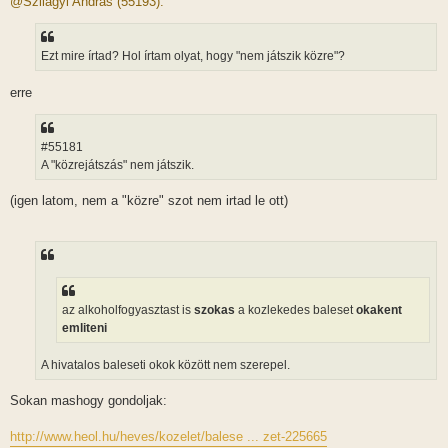
@Szilágyi András (55193):
z
á
s
z
Ezt mire írtad? Hol írtam olyat, hogy "nem játszik közre"?
ó
l
á
erre
s
#55181
A "közrejátszás" nem játszik.
(igen latom, nem a "közre" szot nem irtad le ott)
az alkoholfogyasztast is
szokas
a kozlekedes baleset
okakent
emliteni
A hivatalos baleseti okok között nem szerepel.
Sokan mashogy gondoljak:
http://www.heol.hu/heves/kozelet/balese ... zet-225665