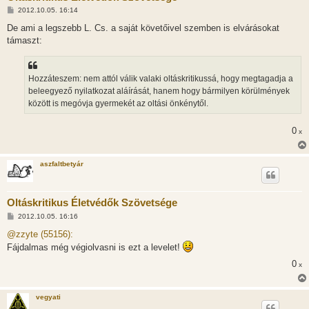
H
2012.10.05. 16:14
o
z
De ami a legszebb L. Cs. a saját követőivel szemben is elvárásokat
z
támaszt:
á
s
z
ó
l
Hozzáteszem: nem attól válik valaki oltáskritikussá, hogy megtagadja a
á
beleegyező nyilatkozat aláírását, hanem hogy bármilyen körülmények
s
között is megóvja gyermekét az oltási önkénytől.
0
x
aszfaltbetyár
Oltáskritikus Életvédők Szövetsége
H
2012.10.05. 16:16
o
z
@zzyte (55156):
z
Fájdalmas még végiolvasni is ezt a levelet!
á
s
0
x
z
ó
l
á
vegyati
s