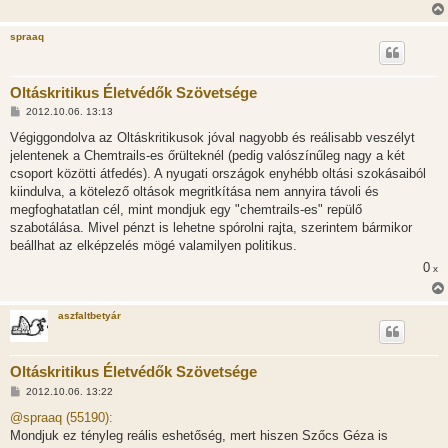
spraaq
Oltáskritikus Életvédők Szövetsége
H
2012.10.06. 13:13
o
z
Végiggondolva az Oltáskritikusok jóval nagyobb és reálisabb veszélyt
z
jelentenek a Chemtrails-es őrülteknél (pedig valószínűleg nagy a két
á
s
csoport közötti átfedés). A nyugati országok enyhébb oltási szokásaiból
z
kiindulva, a kötelező oltások megritkítása nem annyira távoli és
ó
l
megfoghatatlan cél, mint mondjuk egy "chemtrails-es" repülő
á
szabotálása. Mivel pénzt is lehetne spórolni rajta, szerintem bármikor
s
beállhat az elképzelés mögé valamilyen politikus.
0
x
aszfaltbetyár
Oltáskritikus Életvédők Szövetsége
H
2012.10.06. 13:22
o
z
@spraaq (55190):
z
Mondjuk ez tényleg reális eshetőség, mert hiszen Szőcs Géza is
á