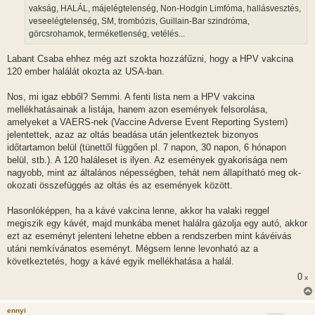
vakság, HALÁL, májelégtelenség, Non-Hodgin Limfóma, hallásvesztés,
veseelégtelenség, SM, trombózis, Guillain-Bar szindróma,
görcsrohamok, terméketlenség, vetélés...
Labant Csaba ehhez még azt szokta hozzáfűzni, hogy a HPV vakcina
120 ember halálát okozta az USA-ban.
Nos, mi igaz ebből? Semmi. A fenti lista nem a HPV vakcina
mellékhatásainak a listája, hanem azon események felsorolása,
amelyeket a VAERS-nek (Vaccine Adverse Event Reporting System)
jelentettek, azaz az oltás beadása után jelentkeztek bizonyos
időtartamon belül (tünettől függően pl. 7 napon, 30 napon, 6 hónapon
belül, stb.). A 120 haláleset is ilyen. Az események gyakorisága nem
nagyobb, mint az általános népességben, tehát nem állapítható meg ok-
okozati összefüggés az oltás és az események között.
Hasonlóképpen, ha a kávé vakcina lenne, akkor ha valaki reggel
megiszik egy kávét, majd munkába menet halálra gázolja egy autó, akkor
ezt az eseményt jelenteni lehetne ebben a rendszerben mint kávéivás
utáni nemkívánatos eseményt. Mégsem lenne levonható az a
következtetés, hogy a kávé egyik mellékhatása a halál.
0
x
ennyi