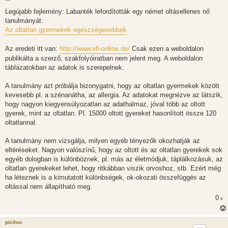
o
z
Legújabb fejlemény: Labanték lefordították egy német oltásellenes nő
z
tanulmányát:
á
s
Az oltatlan gyermekek egészségesebbek
z
ó
l
Az eredeti itt van:
http://www.efi-online.de/
Csak ezen a weboldalon
á
publikálta a szerző, szakfolyóiratban nem jelent meg. A weboldalon
s
táblázatokban az adatok is szerepelnek.
A tanulmány azt próbálja bizonygatni, hogy az oltatlan gyermekek között
kevesebb pl. a szénanátha, az allergia. Az adatokat megnézve az látszik,
hogy nagyon kiegyensúlyozatlan az adathalmaz, jóval több az oltott
gyerek, mint az oltatlan. Pl. 15000 oltott gyereket hasonlított össze 120
oltatlannal.
A tanulmány nem vizsgálja, milyen egyéb tényezők okozhatják az
eltéréseket. Nagyon valószínű, hogy az oltott és az oltatlan gyerekek sok
egyéb dologban is különböznek, pl. más az életmódjuk, táplálkozásuk, az
oltatlan gyerekeket lehet, hogy ritkábban viszik orvoshoz, stb. Ezért még
ha léteznek is a kimutatott különbségek, ok-okozati összefüggés az
oltással nem állapítható meg.
0
x
piciloo