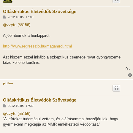
Oltáskritikus Életvédők Szövetsége
H
2012.10.05. 17:03
o
z
@zzyte (55156):
z
á
s
A jóembernek a honlapjáról:
z
ó
l
http://www.regresszio.hu/magamrol.html
á
s
Azt hiszem ezzel inkább a szkeptikus csemege rovat gyöngyszemei
közé kellene kerülnie.
0
x
piciloo
Oltáskritikus Életvédők Szövetsége
H
2012.10.05. 17:32
o
z
@zzyte (55156):
z
“A leírtakat tudomásul vettem, és aláírásommal hozzájárulok, hogy
á
s
gyermekem megkapja az MMR emlékeztető védőoltást.”
z
ó