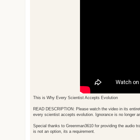
z
á
s
z
ó
l
á
s
This is Why Every Scientist Accepts Evolution
READ DESCRIPTION: Please watch the video in its entirety- 
every scientist accepts evolution. Ignorance is no longer 
Special thanks to Greenman3610 for providing the audio trac
is not an option, its a requirement.