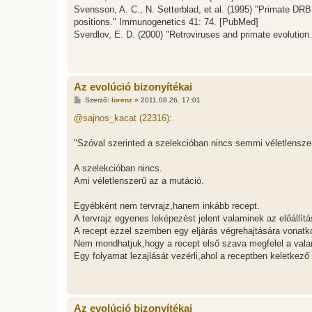
Svensson, A. C., N. Setterblad, et al. (1995) "Primate D
positions." Immunogenetics 41: 74. [PubMed]
Sverdlov, E. D. (2000) "Retroviruses and primate evolutio
Az evolúció bizonyítékai
H
Szerző:
lorenz
»
2011.08.26. 17:01
o
z
@sajnos_kacat (22316):
z
á
s
"Szóval szerinted a szelekcióban nincs semmi véletlensze
z
ó
l
A szelekcióban nincs.
á
Ami véletlenszerű az a mutáció.
s
Egyébként nem tervrajz,hanem inkább recept.
A tervrajz egyenes leképezést jelent valaminek az előállítá
A recept ezzel szemben egy eljárás végrehajtására vonatk
Nem mondhatjuk,hogy a recept első szava megfelel a vala
Egy folyamat lezajlását vezérli,ahol a receptben keletke
Az evolúció bizonyítékai