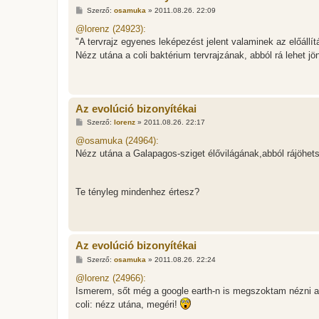
H
Szerző:
osamuka
»
2011.08.26. 22:09
o
z
@lorenz (24923):
z
"A tervrajz egyenes leképezést jelent valaminek az előállít
á
s
Nézz utána a coli baktérium tervrajzának, abból rá lehet jö
z
ó
l
á
s
Az evolúció bizonyítékai
H
Szerző:
lorenz
»
2011.08.26. 22:17
o
z
@osamuka (24964):
z
Nézz utána a Galapagos-sziget élővilágának,abból rájöhet
á
s
z
ó
l
Te tényleg mindenhez értesz?
á
s
Az evolúció bizonyítékai
H
Szerző:
osamuka
»
2011.08.26. 22:24
o
z
@lorenz (24966):
z
Ismerem, sőt még a google earth-n is megszoktam nézni a
á
s
coli: nézz utána, megéri!
z
ó