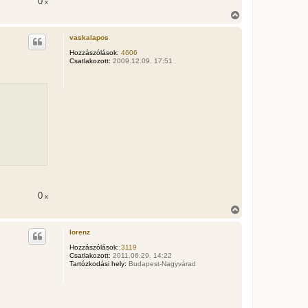
0
e
x
j
V
é
i
r
s
vaskalapos
e
s
z
Hozzászólások:
4606
Csatlakozott:
2009.12.09. 17:51
a
a
t
e
t
e
j
é
r
e
0
x
V
i
s
lorenz
s
z
Hozzászólások:
3119
Csatlakozott:
2011.06.29. 14:22
a
Tartózkodási hely:
Budapest-Nagyvárad
a
t
e
t
e