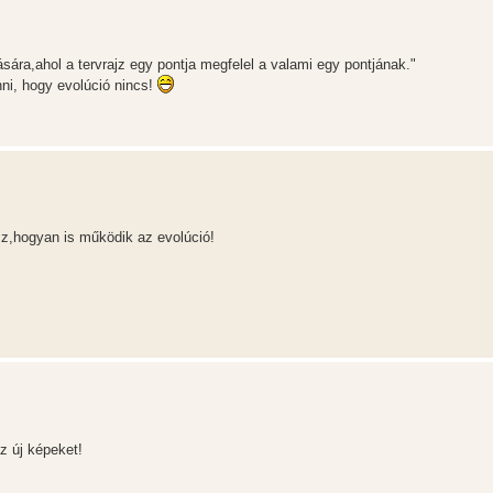
ására,ahol a tervrajz egy pontja megfelel a valami egy pontjának."
nni, hogy evolúció nincs!
sz,hogyan is működik az evolúció!
z új képeket!