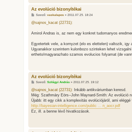
Az evolúció bizonyítékai
H
Szerző:
vaskalapos
»
2011.07.25. 18:24
o
z
@sajnos_kacat (22731):
z
á
s
Amirol Andras is, az nem egy konkret tudomanyos eredmeny
z
ó
l
Egyetertek vele, a kornyzet (elo es elettelen) valtozik, igy 
á
Ugyanakkor szerintem kulonbozo szinteken lehet vizsgalni 
s
ertheto/magyarazhato szamos evolucios folyamat (de vann
Az evolúció bizonyítékai
H
Szerző:
Szilágyi András
»
2011.07.25. 19:12
o
z
@sajnos_kacat (22731):
Inkább antikváriumban keresd.
z
Még: Szathmáry Eörs--John Maynard-Smith: Az evolúció n
á
s
Újabb: itt egy cikk a komplexitás evolúciójáról, ami eléggé 
z
http://bayesian-intelligence.com/public ... n_aocr.pdf
ó
l
Ez, ill. a benne lévő hivatkozások.
á
s