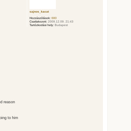
t
e
t
sajnos_kacat
e
Hozzászólások:
680
j
Csatlakozott:
2009.12.09. 21:43
é
Tartózkodási hely:
Budapest
r
e
ed reason
bing to him