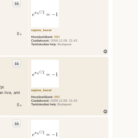
s
z
a
a
t
e
t
sajnos_kacat
0
e
x
Hozzászólások:
680
j
Csatlakozott:
2009.12.09. 21:43
é
Tartózkodási hely:
Budapest
r
V
e
i
s
s
z
a
a
t
e
*pi.
t
sajnos_kacat
n írva, ami
e
Hozzászólások:
680
j
Csatlakozott:
2009.12.09. 21:43
é
0
Tartózkodási hely:
Budapest
x
r
V
e
i
s
s
z
a
a