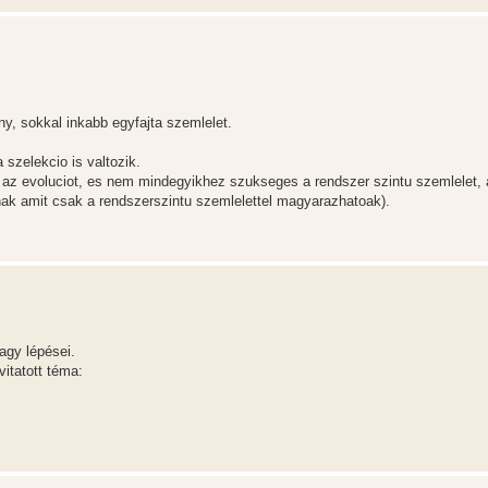
, sokkal inkabb egyfajta szemlelet.
a szelekcio is valtozik.
az evoluciot, es nem mindegyikhez szukseges a rendszer szintu szemlelet, an
ak amit csak a rendszerszintu szemlelettel magyarazhatoak).
agy lépései.
vitatott téma: