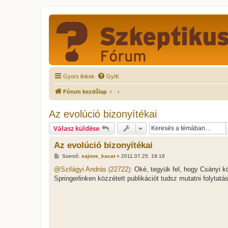
Gyors linkek
GyIK
Fórum kezdőlap
Az evolúció bizonyítékai
Válasz küldése
Az evolúció bizonyítékai
H
Szerző:
sajnos_kacat
»
2011.07.25. 18:18
o
z
@Szilágyi András (22722):
Oké, tegyük fel, hogy Csányi k
z
Springerlinken közzétett publikációt tudsz mutatni folytatá
á
s
z
ó
l
á
s