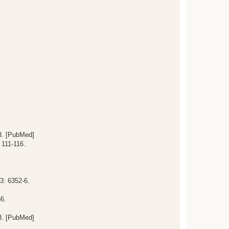
48. [PubMed]
 111-116.
3: 6352-6.
66.
48. [PubMed]