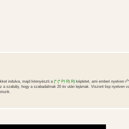
2
kkel indulva, majd kitenyészti a
(* (* PI R) R)
képletet, ami emberi nyelven r
 a szabály, hogy a szabadalmak 20 év után lejárnak. Viszont lisp nyelven va
rtozik.