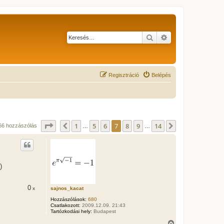
Keresés
Részletes keresés
Regisztráció
Belépés
Oldal:
7
/
14
1
5
6
7
8
9
14
Előző
Következő
66 hozzászólás
…
…
)
0
sajnos_kacat
x
Hozzászólások:
680
Csatlakozott:
2009.12.09. 21:43
Tartózkodási hely:
Budapest
V