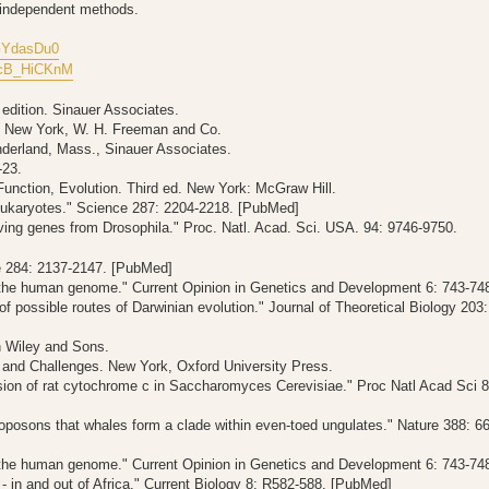
f independent methods.
GYdasDu0
UcB_HiCKnM
 edition. Sinauer Associates.
on. New York, W. H. Freeman and Co.
nderland, Mass., Sinauer Associates.
-23.
unction, Evolution. Third ed. New York: McGraw Hill.
Eukaryotes." Science 287: 2204-2218. [PubMed]
lving genes from Drosophila." Proc. Natl. Acad. Sci. USA. 94: 9746-9750.
ce 284: 2137-2147. [PubMed]
 in the human genome." Current Opinion in Genetics and Development 6: 743-7
 of possible routes of Darwinian evolution." Journal of Theoretical Biology 203:
n Wiley and Sons.
, and Challenges. New York, Oxford University Press.
ssion of rat cytochrome c in Saccharomyces Cerevisiae." Proc Natl Acad Sci 8
roposons that whales form a clade within even-toed ungulates." Nature 388: 6
 in the human genome." Current Opinion in Genetics and Development 6: 743-7
 - in and out of Africa." Current Biology 8: R582-588. [PubMed]