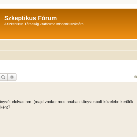
Szkeptikus Fórum
A Szkeptikus Társaság vitafóruma mindenki számára
Keresés
Részletes keresés
6
önyvét elolvastam. (majd vmikor mostanában könyvesbolt közelébe kerülök...
sként?