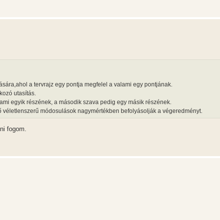
tására,ahol a tervrajz egy pontja megfelel a valami egy pontjának.
kozó utasítás.
ami egyik részének, a második szava pedig egy másik részének.
ező véletlenszerű módosulások nagymértékben befolyásolják a végeredményt.
ni fogom.