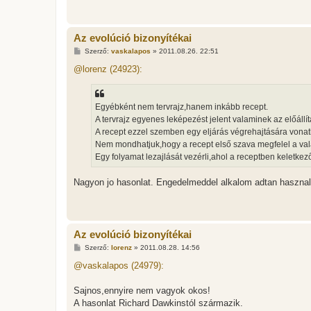
l
á
s
Az evolúció bizonyítékai
H
Szerző:
vaskalapos
»
2011.08.26. 22:51
o
z
@lorenz (24923):
z
á
s
z
Egyébként nem tervrajz,hanem inkább recept.
ó
l
A tervrajz egyenes leképezést jelent valaminek az előállí
á
A recept ezzel szemben egy eljárás végrehajtására vonat
s
Nem mondhatjuk,hogy a recept első szava megfelel a val
Egy folyamat lezajlását vezérli,ahol a receptben keletk
Nagyon jo hasonlat. Engedelmeddel alkalom adtan hasznal
Az evolúció bizonyítékai
H
Szerző:
lorenz
»
2011.08.28. 14:56
o
z
@vaskalapos (24979):
z
á
s
Sajnos,ennyire nem vagyok okos!
z
A hasonlat Richard Dawkinstól származik.
ó