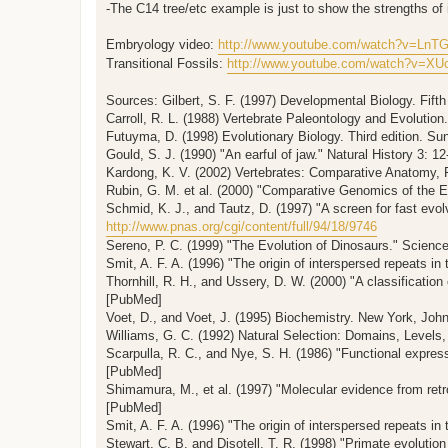
-The C14 tree/etc example is just to show the strengths o
Embryology video:
http://www.youtube.com/watch?v=LnT
Transitional Fossils:
http://www.youtube.com/watch?v=X
Sources: Gilbert, S. F. (1997) Developmental Biology. Fifth
Carroll, R. L. (1988) Vertebrate Paleontology and Evoluti
Futuyma, D. (1998) Evolutionary Biology. Third edition. Su
Gould, S. J. (1990) "An earful of jaw." Natural History 3: 12
Kardong, K. V. (2002) Vertebrates: Comparative Anatomy, F
Rubin, G. M. et al. (2000) "Comparative Genomics of the 
Schmid, K. J., and Tautz, D. (1997) "A screen for fast evo
http://www.pnas.org/cgi/content/full/94/18/9746
Sereno, P. C. (1999) "The Evolution of Dinosaurs." Scien
Smit, A. F. A. (1996) "The origin of interspersed repeats
Thornhill, R. H., and Ussery, D. W. (2000) "A classification
[PubMed]
Voet, D., and Voet, J. (1995) Biochemistry. New York, Joh
Williams, G. C. (1992) Natural Selection: Domains, Levels
Scarpulla, R. C., and Nye, S. H. (1986) "Functional expre
[PubMed]
Shimamura, M., et al. (1997) "Molecular evidence from ret
[PubMed]
Smit, A. F. A. (1996) "The origin of interspersed repeats
Stewart, C. B. and Disotell, T. R. (1998) "Primate evolution