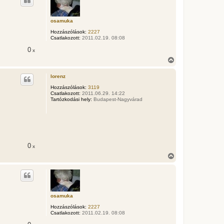
s
z
a
osamuka
a
t
Hozzászólások:
2227
e
Csatlakozott:
2011.02.19. 08:08
t
0
e
x
j
V
é
i
r
s
lorenz
e
s
z
Hozzászólások:
3119
Csatlakozott:
2011.06.29. 14:22
a
Tartózkodási hely:
Budapest-Nagyvárad
a
t
e
t
e
j
é
0
x
r
V
e
i
s
s
z
a
osamuka
a
t
Hozzászólások:
2227
e
Csatlakozott:
2011.02.19. 08:08
t