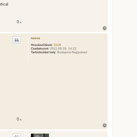
tical
0
x
V
i
s
lorenz
s
z
Hozzászólások:
3119
Csatlakozott:
2011.06.29. 14:22
a
Tartózkodási hely:
Budapest-Nagyvárad
a
t
e
t
e
j
é
r
e
0
x
V
i
s