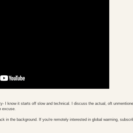
I know it starts off slow and technical. I discuss the actual, oft unmention
an excuse.
k in the background. If you're remotely interested in global warming, subscri