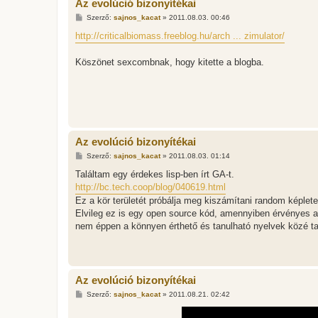
Az evolúció bizonyítékai
H
Szerző:
sajnos_kacat
»
2011.08.03. 00:46
o
z
http://criticalbiomass.freeblog.hu/arch ... zimulator/
z
á
s
Köszönet sexcombnak, hogy kitette a blogba.
z
ó
l
á
s
Az evolúció bizonyítékai
H
Szerző:
sajnos_kacat
»
2011.08.03. 01:14
o
z
Találtam egy érdekes lisp-ben írt GA-t.
z
http://bc.tech.coop/blog/040619.html
á
s
Ez a kör területét próbálja meg kiszámítani random képlete
z
Elvileg ez is egy open source kód, amennyiben érvényes az
ó
l
nem éppen a könnyen érthető és tanulható nyelvek közé ta
á
s
Az evolúció bizonyítékai
H
Szerző:
sajnos_kacat
»
2011.08.21. 02:42
o
z