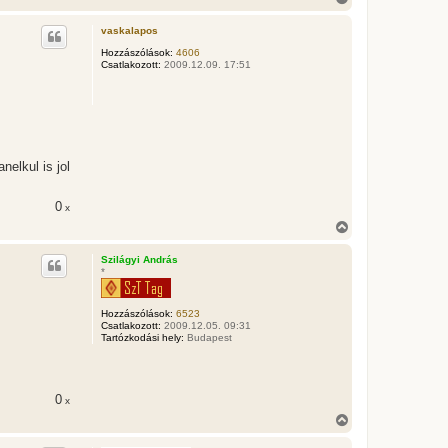
i
s
vaskalapos
s
z
Hozzászólások:
4606
Csatlakozott:
2009.12.09. 17:51
a
a
t
e
t
e
j
é
elkul is jol
r
e
0
x
V
i
s
Szilágyi András
s
*
z
a
a
Hozzászólások:
6523
t
Csatlakozott:
2009.12.05. 09:31
e
Tartózkodási hely:
Budapest
t
e
j
é
0
x
r
V
e
i
s