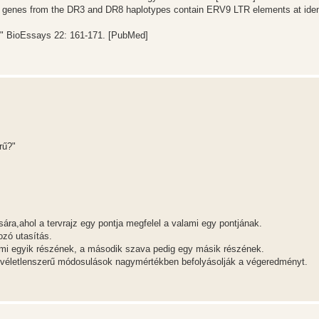
RB genes from the DR3 and DR8 haplotypes contain ERV9 LTR elements at iden
n." BioEssays 22: 161-171. [PubMed]
rű?"
sára,ahol a tervrajz egy pontja megfelel a valami egy pontjának.
ozó utasítás.
mi egyik részének, a második szava pedig egy másik részének.
ző véletlenszerű módosulások nagymértékben befolyásolják a végeredményt.