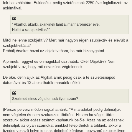
fok használatára. Eukledész pedig szintén csak 2250 éve foglalkozott az
axiómáival.
" Akarhol, akarki, akarkinek tanitja, mar haromezer eve.
Hol itt a szubjektivitas?"
Mitől ne lenne szubjektív? Mert már nagyon régen szubjektív és elévült a
szubjektivitása?
Próbálj érveket hozni az objektivitásra, ha már bizonygatod..
A prímek.. eggyel és önmagukkal oszthatók. Oké! Objektív? Nem
szubjektív az, hogy mit nevezünk végtelennek.
De oké, definiáljuk az Algikat amik pedig csak a te születésnapod
dátumával és 13-al oszthatók maradék nélkül!
Szerinted nincs végtelen sok ilyen szám?
(Persze perverz módon ragozhatnánk: "A maradékot pedig definiáljuk
nem végtelen és nem szakaszos törtként. Hiszen ha véges törtet
szorzunk akkor egész számot kaphatunk belőle. Azaz ha az egésznek
definiáljuk az olyan számokat amikből felépíthetők a többiek, akkor a
tizedes vessző helye is csak definíció kérdése.. egyszerű szubjektíven