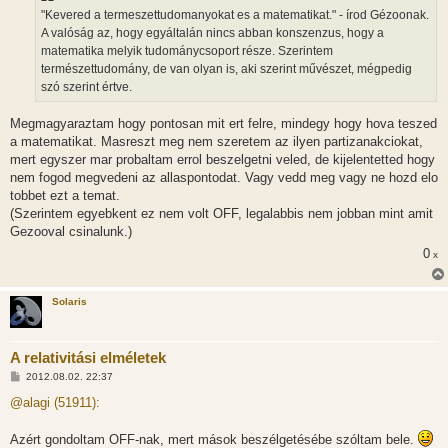
z
"Kevered a termeszettudomanyokat es a matematikat." - írod Gézoonak.
ó
l
A valóság az, hogy egyáltalán nincs abban konszenzus, hogy a
á
matematika melyik tudománycsoport része. Szerintem
s
természettudomány, de van olyan is, aki szerint művészet, mégpedig
szó szerint értve.
Megmagyaraztam hogy pontosan mit ert felre, mindegy hogy hova teszed
a matematikat. Masreszt meg nem szeretem az ilyen partizanakciokat,
mert egyszer mar probaltam errol beszelgetni veled, de kijelentetted hogy
nem fogod megvedeni az allaspontodat. Vagy vedd meg vagy ne hozd elo
tobbet ezt a temat.
(Szerintem egyebkent ez nem volt OFF, legalabbis nem jobban mint amit
Gezooval csinalunk.)
0
x
Solaris
A relativitási elméletek
H
2012.08.02. 22:37
o
z
@alagi (51911):
z
á
s
Azért gondoltam OFF-nak, mert mások beszélgetésébe szóltam bele.
z