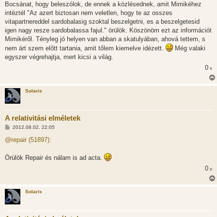
s
Bocsánat, hogy beleszólok, de ennek a közlésednek, amit Mimikéhez
z
intéztél "Az azert biztosan nem veletlen, hogy te az osszes
ó
l
vitapartnereddel sardobalasig szoktal beszelgetni, es a beszelgetesid
á
igen nagy resze sardobalassa fajul." örülök. Köszönöm ezt az információt
s
Mimikéről. Tényleg jó helyen van abban a skatulyában, ahová tettem, s
nem árt szem előtt tartania, amit tőlem kiemelve idézett.
Még valaki
egyszer végrehajtja, mert kicsi a világ.
0
x
Solaris
A relativitási elméletek
H
2012.08.02. 22:05
o
z
@repair (51897):
z
á
s
Örülök Repair és nálam is ad acta.
z
ó
0
x
l
á
s
Solaris