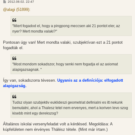
H
2012.08.02. 22:47
o
z
@alagi (51899):
z
á
s
z
"Miert fogadod el, hogy a pingpong meccsen aki 21 pontot eler, az
ó
l
nyer? Mert mondta valaki?"
á
s
Pontosan úgy van! Mert mondta valaki, szubjektívan ezt a 21 pontot
fogadták el.
"Most mondom sokadszor, hogy senki nem fogadja el az axiomat
alapigazsagnak. "
Így van, sokadszorra tévesen.
Ugyanis az a definíciója: elfogadott
alapigazság.
Tudsz olyan szubjektiv euklideszi geometriat definialni es itt nekunk
bemutatni, ahol a Thalesz tetel nem ervenyes, mert a koriven levo szog
kisebb mint egy derekszog?
Általános iskolai versenyfeladat volt a kérdésed. Megoldása: A
kúpfelületen nem érvényes Thálész tétele. (Mint már írtam.)