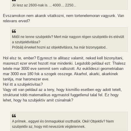
Jó lesz az 2600-nak is. ... 4000.... 2250...
Evszamokon nem akarok vitatkozni, nem tortenelemoran vagyunk. Van
relevans erved?
Mitől ne lenne szubjektív? Mert már nagyon régen szubjektív és elévült
a szubjektivitása?
Próbálj érveket hozni az objektivitásra, ha már bizonygatod..
Hol elsz te, ember? Egyreszt te allitasz valamit, neked kell bizonyitani,
masreszt ezer ervet hozott mar mindenki. Legutobb peldaul ezt: Thalesz
tetele mar 3000 eve semmit sem valtozott. Az euklideszi geometriaban
mar 3000 eve 180 fok a szogek osszege. Akarhol, akarki, akarkinek
tanitja, mar haromezer eve.
Hol itt a szubjektivitas?
Vagy ott van peldaul az a teny, hogy kismillio esetben egy adott tetelt,
strukturat tobb matematikus egymastol fuggetlenul talal fel. Ez hogy
lehet, hogy ha szubjektiv amit csinalnak?
A prímek.. eggyel és önmagukkal oszthatók. Oké! Objektív? Nem
szubjektív az, hogy mit nevezünk végtelennek.