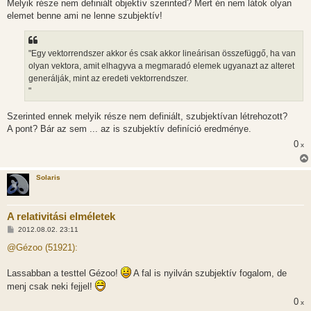
Melyik része nem definiált objektív szerinted? Mert én nem látok olyan
elemet benne ami ne lenne szubjektív!
"Egy vektorrendszer akkor és csak akkor lineárisan összefüggő, ha van
olyan vektora, amit elhagyva a megmaradó elemek ugyanazt az alteret
generálják, mint az eredeti vektorrendszer.
"
Szerinted ennek melyik része nem definiált, szubjektívan létrehozott?
A pont? Bár az sem ... az is szubjektív definíció eredménye.
0
x
Solaris
A relativitási elméletek
H
2012.08.02. 23:11
o
z
@Gézoo (51921):
z
á
s
Lassabban a testtel Gézoo!
A fal is nyilván szubjektív fogalom, de
z
menj csak neki fejjel!
ó
l
0
x
á