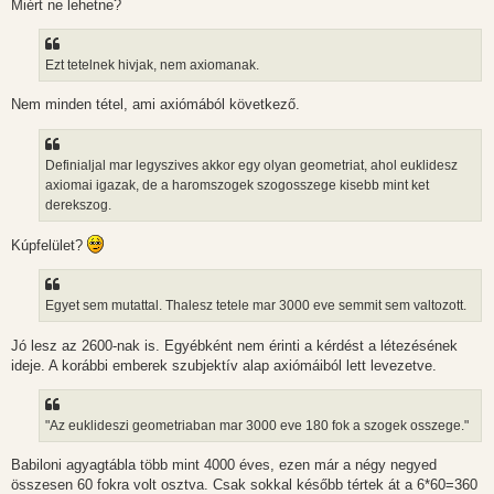
Miért ne lehetne?
Ezt tetelnek hivjak, nem axiomanak.
Nem minden tétel, ami axiómából következő.
Definialjal mar legyszives akkor egy olyan geometriat, ahol euklidesz
axiomai igazak, de a haromszogek szogosszege kisebb mint ket
derekszog.
Kúpfelület?
Egyet sem mutattal. Thalesz tetele mar 3000 eve semmit sem valtozott.
Jó lesz az 2600-nak is. Egyébként nem érinti a kérdést a létezésének
ideje. A korábbi emberek szubjektív alap axiómáiból lett levezetve.
"Az euklideszi geometriaban mar 3000 eve 180 fok a szogek osszege."
Babiloni agyagtábla több mint 4000 éves, ezen már a négy negyed
összesen 60 fokra volt osztva. Csak sokkal később tértek át a 6*60=360