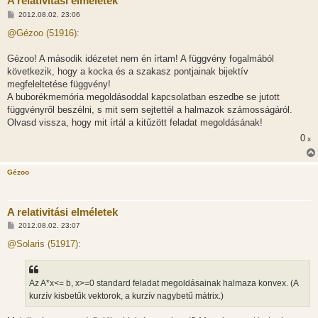
A relativitási elméletek
H
2012.08.02. 23:06
o
z
@Gézoo (51916):
z
á
s
Gézoo! A második idézetet nem én írtam! A függvény fogalmából
z
következik, hogy a kocka és a szakasz pontjainak bijektív
ó
l
megfeleltetése függvény!
á
A buborékmemória megoldásoddal kapcsolatban eszedbe se jutott
s
függvényről beszélni, s mit sem sejtettél a halmazok számosságáról.
Olvasd vissza, hogy mit írtál a kitűzött feladat megoldásának!
0
x
Gézoo
A relativitási elméletek
H
2012.08.02. 23:07
o
z
@Solaris (51917):
z
á
s
z
Az A*x<= b, x>=0 standard feladat megoldásainak halmaza konvex. (A
ó
l
kurzív kisbetűk vektorok, a kurzív nagybetű mátrix.)
á
s