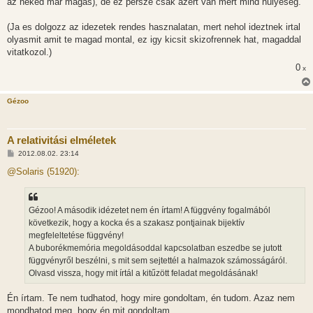
az neked mar magas), de ez persze csak azert van mert mind hulyeseg.
(Ja es dolgozz az idezetek rendes hasznalatan, mert nehol ideztnek irtal
olyasmit amit te magad montal, ez igy kicsit skizofrennek hat, magaddal
vitatkozol.)
0
x
Gézoo
A relativitási elméletek
H
2012.08.02. 23:14
o
z
@Solaris (51920):
z
á
s
z
Gézoo! A második idézetet nem én írtam! A függvény fogalmából
ó
l
következik, hogy a kocka és a szakasz pontjainak bijektív
á
megfeleltetése függvény!
s
A buborékmemória megoldásoddal kapcsolatban eszedbe se jutott
függvényről beszélni, s mit sem sejtettél a halmazok számosságáról.
Olvasd vissza, hogy mit írtál a kitűzött feladat megoldásának!
Én írtam. Te nem tudhatod, hogy mire gondoltam, én tudom. Azaz nem
mondhatod meg, hogy én mit gondoltam.