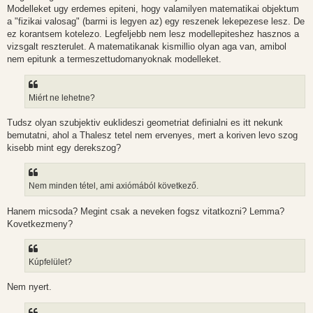
Modelleket ugy erdemes epiteni, hogy valamilyen matematikai objektum
a "fizikai valosag" (barmi is legyen az) egy reszenek lekepezese lesz. De
ez korantsem kotelezo. Legfeljebb nem lesz modellepiteshez hasznos a
vizsgalt reszterulet. A matematikanak kismillio olyan aga van, amibol
nem epitunk a termeszettudomanyoknak modelleket.
Miért ne lehetne?
Tudsz olyan szubjektiv euklideszi geometriat definialni es itt nekunk
bemutatni, ahol a Thalesz tetel nem ervenyes, mert a koriven levo szog
kisebb mint egy derekszog?
Nem minden tétel, ami axiómából következő.
Hanem micsoda? Megint csak a neveken fogsz vitatkozni? Lemma?
Kovetkezmeny?
Kúpfelület?
Nem nyert.