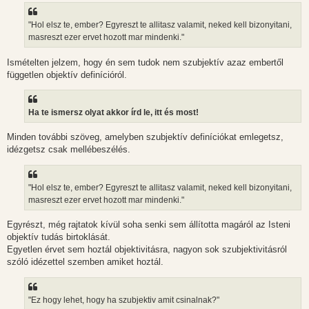
"Hol elsz te, ember? Egyreszt te allitasz valamit, neked kell bizonyitani,
masreszt ezer ervet hozott mar mindenki."
Ismételten jelzem, hogy én sem tudok nem szubjektív azaz embertől
független objektív definícióról.
Ha te ismersz olyat akkor írd le, itt és most!
Minden további szöveg, amelyben szubjektív definíciókat emlegetsz,
idézgetsz csak mellébeszélés.
"Hol elsz te, ember? Egyreszt te allitasz valamit, neked kell bizonyitani,
masreszt ezer ervet hozott mar mindenki."
Egyrészt, még rajtatok kívül soha senki sem állította magáról az Isteni
objektív tudás birtoklását.
Egyetlen érvet sem hoztál objektivitásra, nagyon sok szubjektivitásról
szóló idézettel szemben amiket hoztál.
"Ez hogy lehet, hogy ha szubjektiv amit csinalnak?"