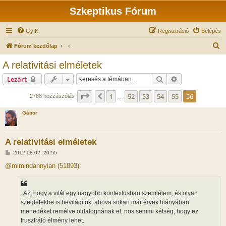
Szkeptikus Fórum
GyIK
Regisztráció
Belépés
K
Fórum kezdőlap
e
A relativitási elméletek
r
Keresés
Részletes keres
Lezárt
e
s
Oldal:
56
/
56
1
52
53
54
55
56
Előző
2788 hozzászólás
…
é
Gábor
s
A relativitási elméletek
H
2012.08.02. 20:55
o
z
@mimindannyian (51893):
z
á
s
z
. Az, hogy a vitát egy nagyobb kontextusban szemlélem, és olyan
ó
l
szegletekbe is bevilágítok, ahova sokan már érvek hiányában
á
menedéket remélve oldalognának el, nos semmi kétség, hogy ez
s
frusztráló élmény lehet.