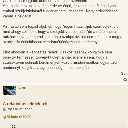
Csak az ott megjelölt kérdésre volt igaz, szerintem.
Ami pedig a szubjektivitás kérdését érinti, neked is lehetőséged van
emberi szubjektivitástól független tétel idézésére. Nagy érdeklődéssel
várom a példádat!
Azt nálad sem fogadhatjuk el, hogy "régen használjuk ezért objektív",
mint ahogy azt sem, hogy a szubjektíven definiált "de a matematikai
tartalom ugyanaz marad", miután a szubjektivitást nem szüntette meg a
szubjektív definiálással elért ismétlődő/azonos eredmény.
Mint ahogyan a káposztás rahedli viszkozitásának köbgyöke sem
objektív természeti törvényt követ, annak ellenére sem, hogy a
szubjektíven definiált körülmények között minden esetben ugyanazon
eredményt kapjuk a világmindenség minden pontján.
0
x
alagi
A relativitási elméletek
H
2012.08.02. 22:30
o
z
@Solaris (51906):
z
á
s