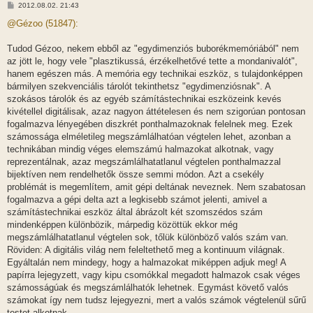
H
2012.08.02. 21:43
o
z
@Gézoo (51847):
z
á
s
Tudod Gézoo, nekem ebből az "egydimenziós buborékmemóriából" nem
z
az jött le, hogy vele "plasztikussá, érzékelhetővé tette a mondanivalót",
ó
l
hanem egészen más. A memória egy technikai eszköz, s tulajdonképpen
á
bármilyen szekvenciális tárolót tekinthetsz "egydimenziósnak". A
s
szokásos tárolók és az egyéb számítástechnikai eszközeink kevés
kivétellel digitálisak, azaz nagyon áttételesen és nem szigorúan pontosan
fogalmazva lényegében diszkrét ponthalmazoknak felelnek meg. Ezek
számossága elméletileg megszámlálhatóan végtelen lehet, azonban a
technikában mindig véges elemszámú halmazokat alkotnak, vagy
reprezentálnak, azaz megszámlálhatatlanul végtelen ponthalmazzal
bijektíven nem rendelhetők össze semmi módon. Azt a csekély
problémát is megemlítem, amit gépi deltának neveznek. Nem szabatosan
fogalmazva a gépi delta azt a legkisebb számot jelenti, amivel a
számítástechnikai eszköz által ábrázolt két szomszédos szám
mindenképpen különbözik, márpedig közöttük ekkor még
megszámlálhatatlanul végtelen sok, tőlük különböző valós szám van.
Röviden: A digitális világ nem feleltethető meg a kontinuum világnak.
Egyáltalán nem mindegy, hogy a halmazokat miképpen adjuk meg! A
papírra lejegyzett, vagy kipu csomókkal megadott halmazok csak véges
számosságúak és megszámlálhatók lehetnek. Egymást követő valós
számokat így nem tudsz lejegyezni, mert a valós számok végtelenül sűrű
testet alkotnak.