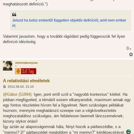
meghatározott definíció.")
Jelezd ha tudsz embertől független objektív definíciót, amit nem ember
írt.
Valamint javaslom, hogy a további rágódást pedig függesszük fel ilyen
definíció idézéséig.
0
x
mimindannyian
*
A relativitási elméletek
H
2012.08.02. 21:10
o
z
@Gábor (51894):
Igen, pont erről szól a "nagyobb kontextus" kitétel. Ha
z
jobban megfigyeled, a témától sosem elkanyarodok, maximum annak egy
á
s
egy fontos részletére hívom fel a figyelmet. Nem szükséges példákat
z
hoznom, mennyire meghatározó szerepe van a végkövetkeztetés
ó
l
meghozatalához szükséges, ám felületesen beemelt láncszemeknek;
á
bizony olykor óriási!
s
Így aztán az alaposságomnak hála, fényt hozok a párbeszédbe, s a
"mennyi? 2!" párbeszédet megtoldom a "mi mennyi?" kérdésecskével.