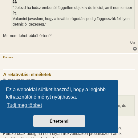
s
z
" Jelezd ha tudsz embertől független objektív definíciót, amit nem ember
ó
l
írt.
á
Valamint javaslom, hogy a további rágódást pedig függesszük fel ilyen
s
definíció idézéséig."
Mit nem lehet ebből érteni?
0
x
Gézoo
A relativitási elméletek
H
2012.08.02. 23:20
o
z
@Solaris (51922):
Ez a weboldal sütiket használ, hogy a legjobb
z
á
felhasználói élményt nyújthassa.
s
z
Tudj meg többet
Lassabban a testtel Gézoo!
A fal is nyilván szubjektív fogalom, de
ó
l
menj csak neki fejjel!
á
s
Értettem!
Teljesen igazad van!
Én a szubjektum úgy érzékelem, hogy a fal tömör és átjárhatatlan.
Persze csak addig ha nem olyan frekvenciákon próbálkozom amik