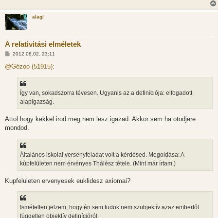
s
alagi
A relativitási elméletek
H
2012.08.02. 23:11
o
z
@Gézoo (51915):
z
á
s
z
Így van, sokadszorra tévesen. Ugyanis az a definíciója: elfogadott
ó
l
alapigazság.
á
s
Attol hogy kekkel irod meg nem lesz igazad. Akkor sem ha otodjere
mondod.
Általános iskolai versenyfeladat volt a kérdésed. Megoldása: A
kúpfelületen nem érvényes Thálész tétele. (Mint már írtam.)
Kupfeluleten ervenyesek euklidesz axiomai?
Ismételten jelzem, hogy én sem tudok nem szubjektív azaz embertől
független objektív definícióról.