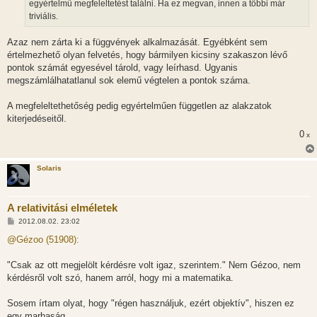
egyértelmű megfeleltetést találni. Ha ez megvan, innen a többi már
triviális.
Azaz nem zárta ki a függvények alkalmazását. Egyébként sem
értelmezhető olyan felvetés, hogy bármilyen kicsiny szakaszon lévő
pontok számát egyesével tárold, vagy leírhasd. Ugyanis
megszámlálhatatlanul sok elemű végtelen a pontok száma.
A megfeleltethetőség pedig egyértelműen független az alakzatok
kiterjedéseitől.
0
x
Solaris
A relativitási elméletek
H
2012.08.02. 23:02
o
z
@Gézoo (51908):
z
á
s
"Csak az ott megjelölt kérdésre volt igaz, szerintem." Nem Gézoo, nem
z
kérdésről volt szó, hanem arról, hogy mi a matematika.
ó
l
á
Sosem írtam olyat, hogy "régen használjuk, ezért objektív", hiszen ez
s
egy marhaság.