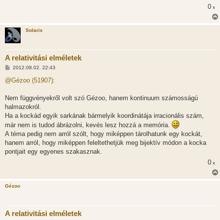
ó
0
x
l
á
s
Solaris
A relativitási elméletek
H
2012.08.02. 22:43
o
z
@Gézoo (51907):
z
á
s
Nem függvényekről volt szó Gézoo, hanem kontinuum számosságú
z
halmazokról.
ó
l
Ha a kockád egyik sarkának bármelyik koordinátája irracionális szám,
á
már nem is tudod ábrázolni, kevés lesz hozzá a memória.
s
A téma pedig nem arról szólt, hogy miképpen tárolhatunk egy kockát,
hanem arról, hogy miképpen feleltethetjük meg bijektív módon a kocka
pontjait egy egyenes szakasznak.
0
x
Gézoo
A relativitási elméletek