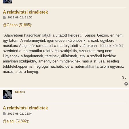
A relativitási elméletek
H
2012.08.02. 21:56
o
z
@Gézoo (51885):
z
á
s
"Alapvetően hasonlóan látjuk a vitatott kérdést." Sajnos Gézoo, én nem
z
így látom. A véleményünk igen erősen különbözik, s ezek egyikére -
ó
l
másikára Alagi már rámutatott a ma folytatott vitátokban. Többek között
á
szerinted a matematika relatív és szubjektív, szerintem meg nem.
s
Ugyannak a fogalomnak, tételnek, állításnak, stb. a szóbeli közlése
annyiban szubjektív, amennyiben mindenkinek más a stílusa, esetleg
többféleképpen is megfogalmazható, de a matematikai tartalom ugyanaz
marad, s ez a lényeg.
0
x
Solaris
A relativitási elméletek
H
2012.08.02. 22:04
o
z
@alagi (51892):
z
á