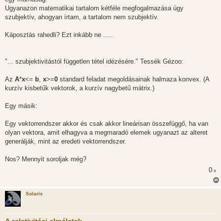
Ugyanazon matematikai tartalom kétféle megfogalmazása úgy
szubjektív, ahogyan írtam, a tartalom nem szubjektív.
Káposztás rahedli? Ezt inkább ne .....
"... szubjektivitástól független tétel idézésére." Tessék Gézoo:
Az
A
*
x
<=
b
,
x
>=
0
standard feladat megoldásainak halmaza konvex. (A
kurzív kisbetűk vektorok, a kurzív nagybetű mátrix.)
Egy másik:
Egy vektorrendszer akkor és csak akkor lineárisan összefüggő, ha van
olyan vektora, amit elhagyva a megmaradó elemek ugyanazt az alteret
generálják, mint az eredeti vektorrendszer.
Nos? Mennyit soroljak még?
0
x
Solaris