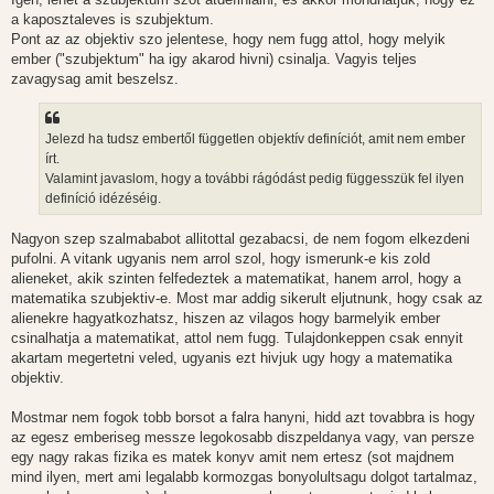
a kaposztaleves is szubjektum.
Pont az az objektiv szo jelentese, hogy nem fugg attol, hogy melyik
ember ("szubjektum" ha igy akarod hivni) csinalja. Vagyis teljes
zavagysag amit beszelsz.
Jelezd ha tudsz embertől független objektív definíciót, amit nem ember
írt.
Valamint javaslom, hogy a további rágódást pedig függesszük fel ilyen
definíció idézéséig.
Nagyon szep szalmababot allitottal gezabacsi, de nem fogom elkezdeni
pufolni. A vitank ugyanis nem arrol szol, hogy ismerunk-e kis zold
alieneket, akik szinten felfedeztek a matematikat, hanem arrol, hogy a
matematika szubjektiv-e. Most mar addig sikerult eljutnunk, hogy csak az
alienekre hagyatkozhatsz, hiszen az vilagos hogy barmelyik ember
csinalhatja a matematikat, attol nem fugg. Tulajdonkeppen csak ennyit
akartam megertetni veled, ugyanis ezt hivjuk ugy hogy a matematika
objektiv.
Mostmar nem fogok tobb borsot a falra hanyni, hidd azt tovabbra is hogy
az egesz emberiseg messze legokosabb diszpeldanya vagy, van persze
egy nagy rakas fizika es matek konyv amit nem ertesz (sot majdnem
mind ilyen, mert ami legalabb kormozgas bonyolultsagu dolgot tartalmaz,