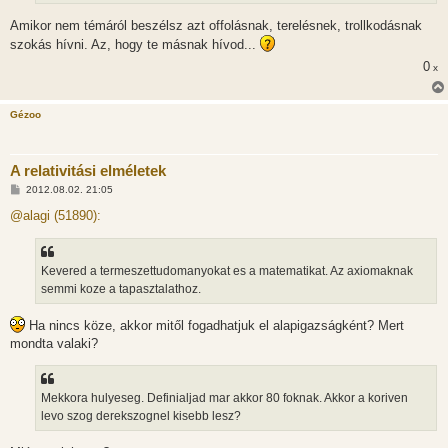
Amikor nem témáról beszélsz azt offolásnak, terelésnek, trollkodásnak
szokás hívni. Az, hogy te másnak hívod...
0
x
Gézoo
A relativitási elméletek
H
2012.08.02. 21:05
o
z
@alagi (51890):
z
á
s
z
Kevered a termeszettudomanyokat es a matematikat. Az axiomaknak
ó
l
semmi koze a tapasztalathoz.
á
s
Ha nincs köze, akkor mitől fogadhatjuk el alapigazságként? Mert
mondta valaki?
Mekkora hulyeseg. Definialjad mar akkor 80 foknak. Akkor a koriven
levo szog derekszognel kisebb lesz?