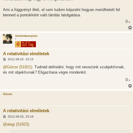
Ami a függvényt illeti, el sem tudom képzelni hogyan merülhetett fel
benned a pontokként való tárolás latolgatása.
0
x
mimindannyian
*
A relativitási elméletek
H
2012.08.02. 23:15
o
z
@Gézoo (51921):
Tudnád definiálni, hogy mit nevezünk szubjektívnak,
z
és mit objektívnak? Eligazítana végre mindenkit.
á
s
0
x
z
ó
l
á
Gézoo
s
A relativitási elméletek
H
2012.08.02. 23:16
o
z
@alagi (51923):
z
á