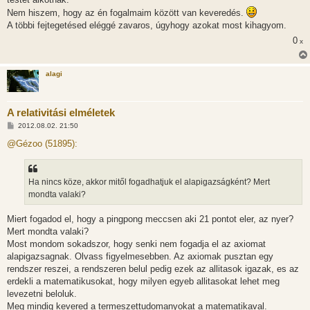
Nem hiszem, hogy az én fogalmaim között van keveredés.
A többi fejtegetésed eléggé zavaros, úgyhogy azokat most kihagyom.
0
x
alagi
A relativitási elméletek
H
2012.08.02. 21:50
o
z
@Gézoo (51895):
z
á
s
z
Ha nincs köze, akkor mitől fogadhatjuk el alapigazságként? Mert
ó
l
mondta valaki?
á
s
Miert fogadod el, hogy a pingpong meccsen aki 21 pontot eler, az nyer?
Mert mondta valaki?
Most mondom sokadszor, hogy senki nem fogadja el az axiomat
alapigazsagnak. Olvass figyelmesebben. Az axiomak pusztan egy
rendszer reszei, a rendszeren belul pedig ezek az allitasok igazak, es az
erdekli a matematikusokat, hogy milyen egyeb allitasokat lehet meg
levezetni beloluk.
Meg mindig kevered a termeszettudomanyokat a matematikaval.