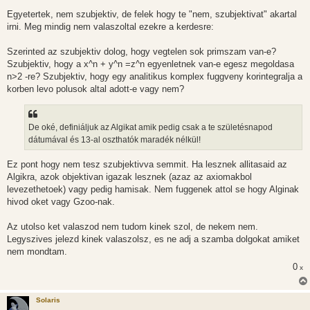
Egyetertek, nem szubjektiv, de felek hogy te "nem, szubjektivat" akartal
irni. Meg mindig nem valaszoltal ezekre a kerdesre:
Szerinted az szubjektiv dolog, hogy vegtelen sok primszam van-e?
Szubjektiv, hogy a x^n + y^n =z^n egyenletnek van-e egesz megoldasa
n>2 -re? Szubjektiv, hogy egy analitikus komplex fuggveny korintegralja a
korben levo polusok altal adott-e vagy nem?
De oké, definiáljuk az Algikat amik pedig csak a te születésnapod
dátumával és 13-al oszthatók maradék nélkül!
Ez pont hogy nem tesz szubjektivva semmit. Ha lesznek allitasaid az
Algikra, azok objektivan igazak lesznek (azaz az axiomakbol
levezethetoek) vagy pedig hamisak. Nem fuggenek attol se hogy Alginak
hivod oket vagy Gzoo-nak.
Az utolso ket valaszod nem tudom kinek szol, de nekem nem.
Legyszives jelezd kinek valaszolsz, es ne adj a szamba dolgokat amiket
nem mondtam.
0
x
Solaris