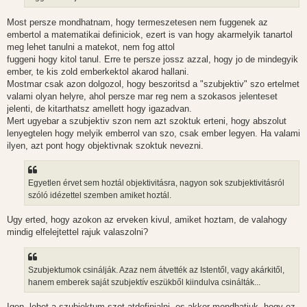
Most persze mondhatnam, hogy termeszetesen nem fuggenek az
embertol a matematikai definiciok, ezert is van hogy akarmelyik tanartol
meg lehet tanulni a matekot, nem fog attol
fuggeni hogy kitol tanul. Erre te persze jossz azzal, hogy jo de mindegyik
ember, te kis zold emberkektol akarod hallani.
Mostmar csak azon dolgozol, hogy beszoritsd a "szubjektiv" szo ertelmet
valami olyan helyre, ahol persze mar reg nem a szokasos jelenteset
jelenti, de kitarthatsz amellett hogy igazadvan.
Mert ugyebar a szubjektiv szon nem azt szoktuk erteni, hogy abszolut
lenyegtelen hogy melyik emberrol van szo, csak ember legyen. Ha valami
ilyen, azt pont hogy objektivnak szoktuk nevezni.
Egyetlen érvet sem hoztál objektivitásra, nagyon sok szubjektivitásról
szóló idézettel szemben amiket hoztál.
Ugy erted, hogy azokon az erveken kivul, amiket hoztam, de valahogy
mindig elfelejtettel rajuk valaszolni?
Szubjektumok csinálják. Azaz nem átvették az Istentől, vagy akárkitől,
hanem emberek saját szubjektív eszükből kiindulva csinálták...
Igen, lehet a szubjektum szot atdefinialni, es akkor mondhatjuk, hogy ez