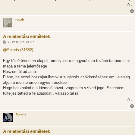
0
x
repair
A relativitási elméletek
H
2012.08.02. 21:37
o
z
@Solaris (51882):
z
á
s
Egy féleértésemen alapult, amelynek a magyarázata tovább tartana mint
z
maga a téma jelentősége
ó
l
Részemről ad acta.
á
Pláne, ha ezzel hozzájárulhatok a sugárzás csökkenéséhez ami jelenleg
s
átjön a monitoromon egyes írásokból.
Hogy használod e a kiemelő sávot, vagy sem szíved joga. Szerintem
túlteljesítetted a feladatodat , válaszoltál rá.
0
x
Solaris
A relativitási elméletek