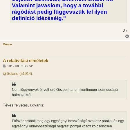
Valamint javaslom, hogy a további
rágódást pedig függesszük fel ilyen
definíció idézéséig."
0
x
Gézoo
A relativitási elméletek
H
2012.08.02. 22:52
o
z
@Solaris (51914):
z
á
s
z
Nem függvényekről volt szó Gézoo, hanem kontinuum számosságú
ó
l
halmazokról.
á
s
Téves felvetés, ugyanis:
Először próbálj meg egy egységnyi hosszúságú szakasz pontjai és egy
egységnyi oldalhosszúságú négyzet pontjai között kölcsönösen