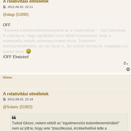
A relativitási elméletek
H
2012.08.02. 22:11
o
z
@alagi (51890):
z
á
s
OFF
z
"Kevered a termeszettudomanyokat es a matematikat." - írod Gézoonak.
ó
l
A valóság az, hogy egyáltalán nincs abban konszenzus, hogy a
á
matematika melyik tudománycsoport része. Szerintem
s
természettudomány, de van olyan is, aki szerint művészet, mégpedig szó
szerint értve.
/OFF Elnézést!
0
x
Gézoo
A relativitási elméletek
H
2012.08.02. 22:19
o
z
@Solaris (51902):
z
á
s
z
Tudod Gézoo, nekem ebből az "egydimenziós buborékmemóriából"
ó
l
nem az jött le, hogy vele "plasztikussá, érzékelhetővé tette a
á