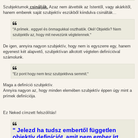
Szubjektumok
csinálják.
Azaz nem átvették az Istentől, vagy akárkitől,
hanem emberek saját szubjektív eszükből kiindulva csinálták...
"A prímek.. eggyel és önmagukkal oszthatók. Oké! Objektív? Nem
szubjektív az, hogy mit nevezünk végtelennek."
De igen, annyira nagyon szubjektív, hogy nem is egyszerre egy, hanem
egyenest két alapvető, szubjektívan alkotott végtelen definícióval
számolunk.
"Ez pont hogy nem tesz szubjektivva semmit."
Maga a definíció szubjektív.
Annyira nagyon az, hogy minden elemében szubjektív éppen úgy mint a
prímek definíciója.
Ez Neked címzett felszólítás!
" Jelezd ha tudsz embertől független
objektív definíciót, amit nem ember írt.