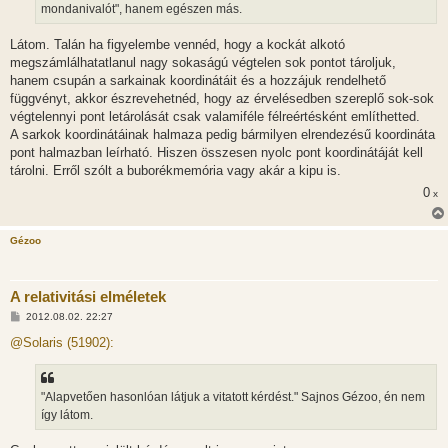
mondanivalót", hanem egészen más.
s
Látom. Talán ha figyelembe vennéd, hogy a kockát alkotó
megszámlálhatatlanul nagy sokaságú végtelen sok pontot tároljuk,
hanem csupán a sarkainak koordinátáit és a hozzájuk rendelhető
függvényt, akkor észrevehetnéd, hogy az érvelésedben szereplő sok-sok
végtelennyi pont letárolását csak valamiféle félreértésként említhetted.
A sarkok koordinátáinak halmaza pedig bármilyen elrendezésű koordináta
pont halmazban leírható. Hiszen összesen nyolc pont koordinátáját kell
tárolni. Erről szólt a buborékmemória vagy akár a kipu is.
0
x
Gézoo
A relativitási elméletek
H
2012.08.02. 22:27
o
z
@Solaris (51902):
z
á
s
z
"Alapvetően hasonlóan látjuk a vitatott kérdést." Sajnos Gézoo, én nem
ó
l
így látom.
á
s