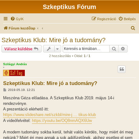
Szkeptikus Fórum
GyIK
Regisztráció
Belépés
K
Fórum kezdőlap
e
Szkeptikus Klub: Mire jó a tudomány?
r
Keresés
Részlet
Válasz küldése
e
2 hozzászólás • Oldal:
1
/
1
s
Szilágyi András
é
*
s
Szkeptikus Klub: Mire jó a tudomány?
H
2019.05.19. 12:21
o
z
Meszéna Géza előadása. A Szkeptikus Klub 2019. május 14-i
z
rendezvénye.
á
s
A prezentáció elérhető itt:
z
https://www.slideshare.net/szkbl/mire-j ... tikus-klub
ó
l
A videófelvétel:
https://youtu.be/OQ8nmAQX6Uw
á
s
A modern tudomány sokba kerül, tehát valós kérdés, hogy miért éri meg
nekünk? Miért éri meg annak a sok adófizetőnek, akihez esetleg el sem