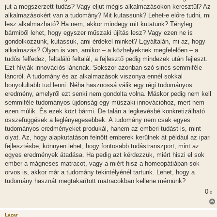
jut a megszerzett tudás? Vagy eljut mégis alkalmazásokon keresztül? Az
alkalmazásokért van a tudomány? Mit kutassunk? Lehet-e előre tudni, mi
lesz alkalmazható? Ha nem, akkor mindegy mit kutatunk? Tényleg
bármiből lehet, hogy egyszer műszaki újítás lesz? Vagy ezen ne is
gondolkozzunk, kutassuk, ami érdekel minket? Egyáltalán, mi az, hogy
alkalmazás? Olyan is van, amikor – a közhelyeknek megfelelően – a
tudós felfedez, feltaláló feltalál, a fejlesztő pedig mindezek után fejleszt.
Ezt hívják innovációs láncnak. Sokszor azonban szó sincs semmiféle
láncról. A tudomány és az alkalmazások viszonya ennél sokkal
bonyolultabb tud lenni. Néha hasznossá válik egy régi tudományos
eredmény, amelyről ezt senki nem gondolta volna. Máskor pedig nem kell
semmiféle tudományos újdonság egy műszaki innovációhoz, mert nem
ezen múlik. És ezek közt bármi. De talán a legkevésbé konkretizálható
összefüggések a leglényegesebbek. A tudomány nem csak egyes
tudományos eredményeket produkál, hanem az emberi tudást is, mint
olyat. Az, hogy alapkutatáson felnőtt emberek kerülnek át például az ipari
fejlesztésbe, könnyen lehet, hogy fontosabb tudástranszport, mint az
egyes eredmények átadása. Ha pedig azt kérdezzük, miért hiszi el sok
ember a mágneses matracot, vagy a miért hisz a homeopátiában sok
orvos is, akkor már a tudomány tekintélyénél tartunk. Lehet, hogy a
tudomány hasznát megtakarított matracokban kellene mérnünk?
0
x
Lazar