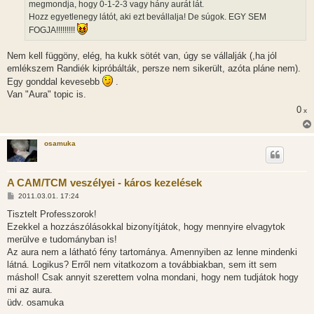
megmondja, hogy 0-1-2-3 vagy hány aurát lát.
Hozz egyetlenegy látót, aki ezt bevállalja! De súgok. EGY SEM
FOGJA!!!!!!!!!
Nem kell függöny, elég, ha kukk sötét van, úgy se vállalják (,ha jól
emlékszem Randiék kipróbálták, persze nem sikerült, azóta pláne nem).
Egy gonddal kevesebb
.
Van "Aura" topic is.
0
x
osamuka
A CAM/TCM veszélyei - káros kezelések
H
2011.03.01. 17:24
o
z
Tisztelt Professzorok!
z
Ezekkel a hozzászólásokkal bizonyítjátok, hogy mennyire elvagytok
á
s
merülve e tudományban is!
z
Az aura nem a látható fény tartománya. Amennyiben az lenne mindenki
ó
l
látná. Logikus? Erről nem vitatkozom a továbbiakban, sem itt sem
á
máshol! Csak annyit szerettem volna mondani, hogy nem tudjátok hogy
s
mi az aura.
üdv. osamuka