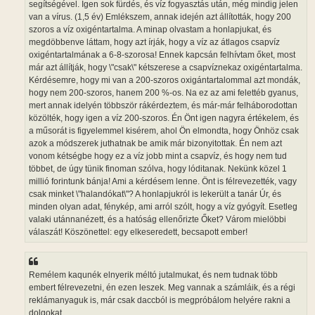
segítségével. Igen sok fürdés, és víz fogyasztás után, még mindig jelen
s
van a vírus. (1,5 év) Emlékszem, annak idején azt állították, hogy 200
szoros a víz oxigéntartalma. A minap olvastam a honlapjukat, és
megdöbbenve láttam, hogy azt írják, hogy a víz az átlagos csapvíz
oxigéntartalmának a 6-8-szorosa! Ennek kapcsán felhívtam őket, most
már azt állítják, hogy \"csak\" kétszerese a csapvíznekaz oxigéntartalma.
Kérdésemre, hogy mi van a 200-szoros oxigántartalommal azt mondák,
hogy nem 200-szoros, hanem 200 %-os. Na ez az ami felettéb gyanus,
mert annak idelyén többször rákérdeztem, és már-már felháborodottan
közölték, hogy igen a víz 200-szoros. Én Önt igen nagyra értékelem, és
a műsorát is figyelemmel kisérem, ahol Ön elmondta, hogy Önhöz csak
azok a módszerek juthatnak be amik már bizonyitottak. Én nem azt
vonom kétségbe hogy ez a víz jobb mint a csapvíz, és hogy nem tud
többet, de úgy tünik finoman szólva, hogy lóditanak. Nekünk közel 1
millió forintunk bánja! Ami a kérdésem lenne. Önt is félrevezették, vagy
csak minket \"halandókat\"? A honlapjukról is lekerült a tanár Úr, és
minden olyan adat, fénykép, ami arról szólt, hogy a víz gyógyít. Esetleg
valaki utánnanézett, és a hatóság ellenőrizte Őket? Várom mielöbbi
válaszát! Köszönettel: egy elkeseredett, becsapott ember!
Remélem kaqunék elnyerik méltó jutalmukat, és nem tudnak több
embert félrevezetni, én ezen leszek. Meg vannak a számláik, és a régi
reklámanyaguk is, már csak daccból is megpróbálom helyére rakni a
dolgokat.