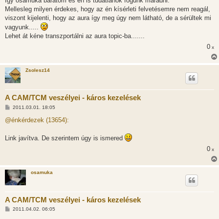
Így osamuka barátom és én is tudatlanok fogunk maradni.
á
s
Mellesleg milyen érdekes, hogy az én kísérleti felvetésemre nem reagál,
z
viszont kijelenti, hogy az aura így meg úgy nem látható, de a sérültek mi
ó
l
vagyunk.....
á
Lehet át kéne transzportálni az aura topic-ba.......
s
0
x
Zsolesz14
A CAM/TCM veszélyei - káros kezelések
H
2011.03.01. 18:05
o
z
@énkérdezek (13654):
z
á
s
Link javítva. De szerintem úgy is ismered
z
ó
0
x
l
á
s
osamuka
A CAM/TCM veszélyei - káros kezelések
H
2011.04.02. 06:05
o