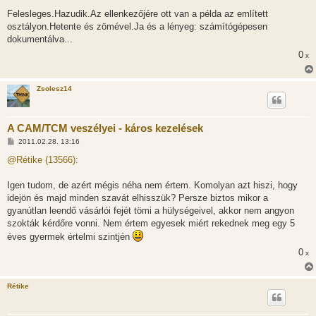
á
Felesleges.Hazudik.Az ellenkezőjére ott van a példa az említett
s
osztályon.Hetente és zömével.Ja és a lényeg: számítógépesen
dokumentálva...
0
x
Zsolesz14
A CAM/TCM veszélyei - káros kezelések
H
2011.02.28. 13:16
o
z
@Rétike (13566):
z
á
s
Igen tudom, de azért mégis néha nem értem. Komolyan azt hiszi, hogy
z
idejön és majd minden szavát elhisszük? Persze biztos mikor a
ó
l
gyanútlan leendő vásárlói fejét tömi a hülységeivel, akkor nem angyon
á
szokták kérdőre vonni. Nem értem egyesek miért rekednek meg egy 5
s
éves gyermek értelmi szintjén
0
x
Rétike