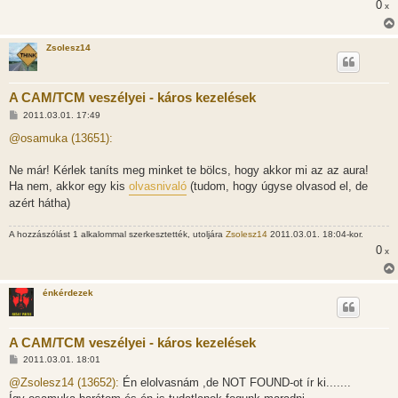
0
x
Zsolesz14
A CAM/TCM veszélyei - káros kezelések
H
2011.03.01. 17:49
o
z
@osamuka (13651):
z
á
s
Ne már! Kérlek taníts meg minket te bölcs, hogy akkor mi az az aura!
z
Ha nem, akkor egy kis
olvasnivaló
(tudom, hogy úgyse olvasod el, de
ó
l
azért hátha)
á
s
A hozzászólást 1 alkalommal szerkesztették, utoljára
Zsolesz14
2011.03.01. 18:04-kor.
0
x
énkérdezek
A CAM/TCM veszélyei - káros kezelések
H
2011.03.01. 18:01
o
z
@Zsolesz14 (13652):
Én elolvasnám ,de NOT FOUND-ot ír ki.......
z