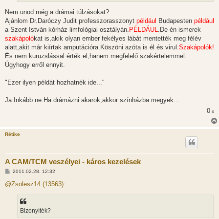
s
Nem unod még a drámai túlzásokat?
Ajánlom Dr.Daróczy Judit professzorasszonyt
például
Budapesten
például
a Szent István kórház limfológiai osztályán.
PÉLDÁUL
.De én ismerek
szakápoló
kat is,akik olyan ember fekélyes lábát mentették meg félév
alatt,akit már kiírtak amputációra.Köszöni azóta is él és virul.
Szakápolók!
És nem kuruzslással érték el,hanem megfelelő szakértelemmel.
Úgyhogy erről ennyit.
"Ezer ilyen példát hozhatnék ide..."
Ja.Inkább ne.Ha drámázni akarok,akkor színházba megyek...
0
x
Rétike
A CAM/TCM veszélyei - káros kezelések
H
2011.02.28. 12:32
o
z
@Zsolesz14 (13563):
z
á
s
z
Bizonyíték?
ó
l