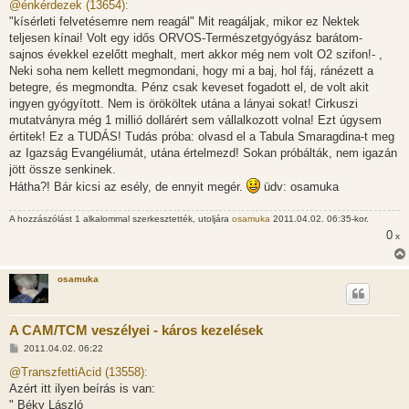
z
@énkérdezek (13654):
z
"kísérleti felvetésemre nem reagál" Mit reagáljak, mikor ez Nektek
á
s
teljesen kínai! Volt egy idős ORVOS-Természetgyógyász barátom-
z
sajnos évekkel ezelőtt meghalt, mert akkor még nem volt O2 szifon!- ,
ó
l
Neki soha nem kellett megmondani, hogy mi a baj, hol fáj, ránézett a
á
betegre, és megmondta. Pénz csak keveset fogadott el, de volt akit
s
ingyen gyógyított. Nem is örököltek utána a lányai sokat! Cirkuszi
mutatványra még 1 millió dollárért sem vállalkozott volna! Ezt úgysem
értitek! Ez a TUDÁS! Tudás próba: olvasd el a Tabula Smaragdina-t meg
az Igazság Evangéliumát, utána értelmezd! Sokan próbálták, nem igazán
jött össze senkinek.
Hátha?! Bár kicsi az esély, de ennyit megér.
üdv: osamuka
A hozzászólást 1 alkalommal szerkesztették, utoljára
osamuka
2011.04.02. 06:35-kor.
0
x
osamuka
A CAM/TCM veszélyei - káros kezelések
H
2011.04.02. 06:22
o
z
@TranszfettiAcid (13558):
z
Azért itt ilyen beírás is van:
á
s
" Béky László