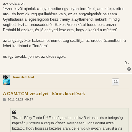
z
a.v oldaláról:
z
"Ezen kívül ajánlok a figyelmedbe egy olyan terméket, ami kifejezetten
á
s
arc-, és homloküreg gyulladásra való, ez az angyalgyökér balzsam.
z
Gyulladásra a legeslegjobb készítmény a Zyflamend, nekünk mindig
ó
l
segített. Ezt a tanácsadódtól, Bakos Veronikától tudod beszerezni.
á
Próbáld ki ezeket, és jó esélyed lesz arra, hogy elkerüld a műtétet"
s
az angyalgyökér balzsamot német cég szállítja, az eredeti üzenetben rá
lehet kattintani a "forrásra".
és így tovább, jönnek az okosságok.
0
x
TranszfettiAcid
A CAM/TCM veszélyei - káros kezelések
H
2011.02.28. 09:17
o
z
z
á
s
Tisztelt Béky Tanár Úr! Feleségem hepatitisz B vírusos, és e betegség
z
kapcsán jutottunk a kaqun vízhez. Kerepesen Lions doktor azzal
ó
l
bíztatott, hogy hosszas kezelés árán, de le tudjuk győzni a vírust a víz
á