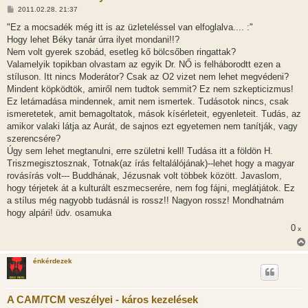
H
2011.02.28. 21:37
o
z
"Ez a mocsadék még itt is az üzleteléssel van elfoglalva.... :"
z
Hogy lehet Béky tanár úrra ilyet mondani!!?
á
s
Nem volt gyerek szobád, esetleg kő bölcsőben ringattak?
z
Valamelyik topikban olvastam az egyik Dr. NŐ is felháborodtt ezen a
ó
l
stíluson. Itt nincs Moderátor? Csak az O2 vizet nem lehet megvédeni?
á
Mindent köpködtök, amiről nem tudtok semmit? Ez nem szkepticizmus!
s
Ez letámadása mindennek, amit nem ismertek. Tudásotok nincs, csak
ismeretetek, amit bemagoltatok, mások kísérleteit, egyenleteit. Tudás, az
amikor valaki látja az Aurát, de sajnos ezt egyetemen nem tanítják, vagy
szerencsére?
Úgy sem lehet megtanulni, erre születni kell! Tudása itt a földön H.
Triszmegisztosznak, Totnak(az írás feltalálójának)--lehet hogy a magyar
rovásírás volt--- Buddhának, Jézusnak volt többek között. Javaslom,
hogy térjetek át a kulturált eszmecserére, nem fog fájni, meglátjátok. Ez
a stílus még nagyobb tudásnál is rossz!! Nagyon rossz! Mondhatnám
hogy alpári! üdv. osamuka
0
x
énkérdezek
A CAM/TCM veszélyei - káros kezelések