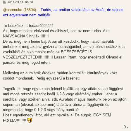
H
2011.03.01. 08:30
o
z
@osamuka (13604):
.
Tudás, az amikor valaki látja az Aurát, de sajnos
z
ezt egyetemen nem tanítják
á
s
z
Te beszélsz itt tudásról?????
ó
l
Az, hogy mindent elolvasol és elhiszel, nos az nem tudás. Azt
á
NAÍVSÁGNAK hívják!!!!!!!!
s
De ez még nem lenne baj. A baj ott kezdődik, hogy nálad naívabb
embereket meg akarsz győzni a butaságaidról, amivel pénzt csalsz ki a
zsebükből és alkalmasint még az EGÉSZSÉGÉT IS
VESZÉLYEZTETED!!!!!!!!!!!!! Lassan írtam, hogy megértsd! Olvasd el
párszor és meg fogod érteni.
Mellesleg az auralátók érdekes módon kontrollált körülmények közt
csődöt mondanak. Pedig egyszerű a kísérlet:
Tegyük fel, hogy egy szoba felénél felállítunk egy átlátszatlan függönyt,
ami mögé tetszés szerint beáll 1-2-3 vagy akárhány ember. Lehet a
sarokba, vagy széken állva, stb. Auralátó mágus barátunk bejön az ajtón,
superman (olvasd: szupermen) látásával átnéz a függönyön és
megmondja, hogy 0-1-2-3 vagy hány aurát lát.
Hozz egyetlenegy látót, aki ezt bevállalja! De súgok. EGY SEM
FOGJA!!!!!!!!!
0
x