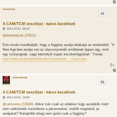
verszemu
A CAM/TCM veszélyei - káros kezelések
H
2011.03.01. 09:53
o
z
@énkérdezek (13621):
z
á
s
Erre simán mondhatják, hogy a függöny aurája eltakarja az emberekét. "A
z
New Age-ben aurája van az alacsonyrendű amőbának éppen úgy, mint
ó
l
egy szúnyognak, vagy bármelyik kupac kecsketrágyának." Forrás:
á
http://www.szabadgondolkodo.hu/szkeptik ... r/aura.php
s
0
x
énkérdezek
A CAM/TCM veszélyei - káros kezelések
H
2011.03.01. 10:09
o
z
@verszemu (13626):
Akkor már csak az érdekes hogy auralátók miért
z
nem vetkőztetik meztelenre a pácienseket, mielőtt megnézik az
á
s
aurájukat? Ruha(több réteg) nem gond csak a függöny?
z