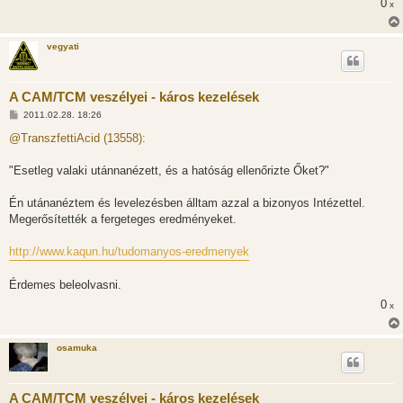
0
x
vegyati
A CAM/TCM veszélyei - káros kezelések
H
2011.02.28. 18:26
o
z
@TranszfettiAcid (13558):
z
á
s
"Esetleg valaki utánnanézett, és a hatóság ellenőrizte Őket?"
z
ó
l
Én utánanéztem és levelezésben álltam azzal a bizonyos Intézettel.
á
Megerősítették a fergeteges eredményeket.
s
http://www.kaqun.hu/tudomanyos-eredmenyek
Érdemes beleolvasni.
0
x
osamuka
A CAM/TCM veszélyei - káros kezelések