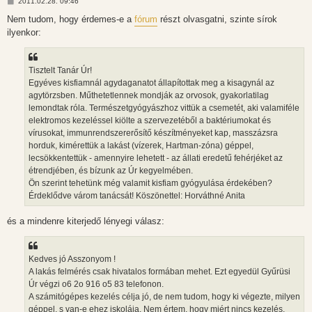
H
2011.02.28. 09:46
o
z
Nem tudom, hogy érdemes-e a
fórum
részt olvasgatni, szinte sírok
z
ilyenkor:
á
s
z
ó
l
Tisztelt Tanár Úr!
á
Egyéves kisfiamnál agydaganatot állapítottak meg a kisagynál az
s
agytörzsben. Műthetetlennek mondják az orvosok, gyakorlatilag
lemondtak róla. Természetgyógyászhoz vittük a csemetét, aki valamiféle
elektromos kezeléssel kiölte a szervezetéből a baktériumokat és
vírusokat, immunrendszererősítő készítményeket kap, masszázsra
horduk, kimérettük a lakást (vízerek, Hartman-zóna) géppel,
lecsökkentettük - amennyire lehetett - az állati eredetű fehérjéket az
étrendjében, és bízunk az Úr kegyelmében.
Ön szerint tehetünk még valamit kisfiam gyógyulása érdekében?
Érdeklődve várom tanácsát! Köszönettel: Horváthné Anita
és a mindenre kiterjedő lényegi válasz:
Kedves jó Asszonyom !
A lakás felmérés csak hivatalos formában mehet. Ezt egyedül Gyűrüsi
Úr végzi o6 2o 916 o5 83 telefonon.
A számitógépes kezelés célja jó, de nem tudom, hogy ki végezte, milyen
géppel, s van-e ehez iskolája. Nem értem, hogy miért nincs kezelés.