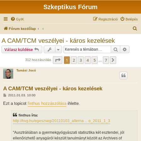
Szkeptikus Fórum
GyIK
Regisztráció
Belépés
K
Fórum kezdőlap
e
A CAM/TCM veszélyei - káros kezelések
r
Keresés
Részlet
Válasz küldése
e
s
Oldal:
1
/
7
1
2
3
4
5
7
Következő
312 hozzászólás
…
é
Tamási Jocó
s
A CAM/TCM veszélyei - káros kezelések
H
2011.01.03. 10:00
o
z
Ezt a topicot
finthus hozzászólása
ihlette.
z
á
s
finthus írta:
z
http://hvg.hu/egeszseg/20110103_alterna ... o_2011_1_3
ó
l
á
"Ausztráliában a gyermekgyógyászati statisztika két esztendei, jól
s
ellenőrizhető anyagáról készült tanulmányt közölt az Archives of