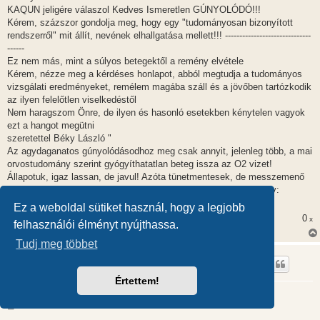
z
KAQUN jeligére válaszol Kedves Ismeretlen GÚNYOLÓDÓ!!!
ó
l
Kérem, százszor gondolja meg, hogy egy "tudományosan bizonyított
á
rendszerről" mit állít, nevének elhallgatása mellett!!! ------------------------------
s
------
Ez nem más, mint a súlyos betegektől a remény elvétele
Kérem, nézze meg a kérdéses honlapot, abból megtudja a tudományos
vizsgálati eredményeket, remélem magába száll és a jövőben tartózkodik
az ilyen felelőtlen viselkedéstől
Nem haragszom Önre, de ilyen és hasonló esetekben kénytelen vagyok
ezt a hangot megütni
szeretettel Béky László "
Az agydaganatos gúnyolódásodhoz meg csak annyit, jelenleg több, a mai
orvostudomány szerint gyógyíthatatlan beteg issza az O2 vizet!
Állapotuk, igaz lassan, de javul! Azóta tünetmentesek, de messzemenő
következtetéseket, csak 1-2 év múlva lehet majd kijelenteni! üdv:
osamuka
Ez a weboldal sütiket használ, hogy a legjobb
0
x
felhasználói élményt nyújthassa.
Tudj meg többet
osamuka
Értettem!
A CAM/TCM veszélyei - káros kezelések
H
2011.04.02. 06:30
o