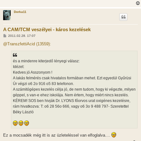
Dorka11
A CAM/TCM veszélyei - káros kezelések
H
2011.02.28. 17:07
o
z
@TranszfettiAcid (13559):
z
á
s
z
és a mindenre kiterjedő lényegi válasz:
ó
l
Idézet:
á
Kedves jó Asszonyom !
s
A lakás felmérés csak hivatalos formában mehet. Ezt egyedül Gyűrüsi
Úr végzi o6 2o 916 o5 83 telefonon.
A számitógépes kezelés célja jó, de nem tudom, hogy ki végezte, milyen
géppel, s van-e ehez iskolája. Nem értem, hogy miért nincs kezelés.
KÉREM! SOS ben hivják Dr. LYONS főorvos urat oxigénes kezelésre,
rám hivatkozva: T: o6 28 56o 666, vagy o6 3o 9 488 797- Szeretettel
Béky László
Ez a mocsadék még itt is az üzleteléssel van elfoglalva....