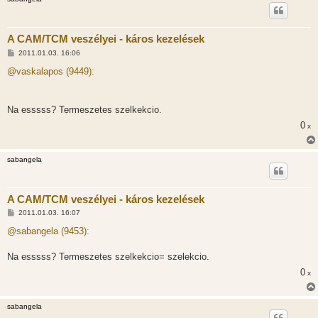
A CAM/TCM veszélyei - káros kezelések
H
2011.01.03. 16:06
o
z
@vaskalapos (9449):
z
á
s
z
Na esssss? Termeszetes szelkekcio.
ó
l
0
x
á
s
sabangela
A CAM/TCM veszélyei - káros kezelések
H
2011.01.03. 16:07
o
z
@sabangela (9453):
z
á
s
Na esssss? Termeszetes szelkekcio= szelekcio.
z
0
ó
x
l
á
s
sabangela