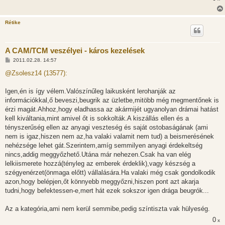
Rétike
A CAM/TCM veszélyei - káros kezelések
H
2011.02.28. 14:57
o
z
@Zsolesz14 (13577):
z
á
s
Igen,én is így vélem.Valószínűleg laikusként lerohanják az
z
információkkal,ő beveszi,beugrik az üzletbe,mitöbb még megmentőnek is
ó
l
érzi magát.Ahhoz,hogy eladhassa az akármijét ugyanolyan drámai hatást
á
kell kiváltania,mint amivel őt is sokkolták.A kiszállás ellen és a
s
tényszerűség ellen az anyagi veszteség és saját ostobaságának (ami
nem is igaz,hiszen nem az,ha valaki valamit nem tud) a beismerésének
nehézsége lehet gát.Szerintem,amíg semmilyen anyagi érdekeltség
nincs,addig meggyőzhető.Utána már nehezen.Csak ha van elég
lelkiismerete hozzá(tényleg az emberek érdeklik),vagy készség a
szégyenérzet(önmaga előtt) vállalására.Ha valaki még csak gondolkodik
azon,hogy belépjen,őt könnyebb meggyőzni,hiszen pont azt akarja
tudni,hogy befektessen-e,mert hát ezek sokszor igen drága beugrók...
Az a kategória,ami nem kerül semmibe,pedig színtiszta vak hülyeség.
0
x