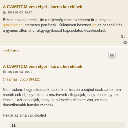
A CAM/TCM veszélyei - káros kezelések
H
2011.01.03. 10:30
o
z
Biztos sokan ismerik, de a teljesség miatt szerintem itt a helye a
z
quackwatch
internetes portálnak. Különösen hasznos
ez
az összeállítás,
á
s
a gyanús alternatív rákgyógyítással kapcsolatos kezelésekről.
z
ó
0
x
l
á
s
vaskalapos
A CAM/TCM veszélyei - káros kezelések
H
2011.01.03. 15:32
o
z
@Tamási Jocó (9432):
z
á
s
Nem tudom, hogy sikeresek leszunk-e, hiszen a sajtod csak az extrem
z
esetek erik el, egyebkent a resztvevok elfogadjak, hogy ennek igy kell
ó
l
lennie... azt gondoljak, hogy ez a kezeles ellenere van, es meg
á
drasztikusabb iranyba mennek.
s
Peldal az antalvali oldalrol