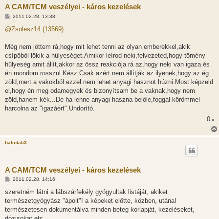
A CAM/TCM veszélyei - káros kezelések
H
2011.02.28. 13:38
o
z
@Zsolesz14 (13569):
z
á
s
Még nem jöttem rá,hogy mit lehet tenni az olyan emberekkel,akik
z
csípőből lökik a hülyeséget.Amikor leírod neki,felvezeted,hogy tömény
ó
l
hülyeség amit állít,akkor az össz reakciója rá az,hogy neki van igaza és
á
én mondom rosszul.Kész.Csak azért nem állítják az ilyenek,hogy az ég
s
zöld,mert a vakokból ezzel nem lehet anyagi hasznot húzni.Most képzeld
el,hogy én meg odamegyek és bizonyítsam be a vaknak,hogy nem
zöld,hanem kék...De ha lenne anyagi haszna belőle,foggal körömmel
harcolna az "igazáért".Undorító.
0
x
balinta53
A CAM/TCM veszélyei - káros kezelések
H
2011.02.28. 14:16
o
z
szeretném látni a lábszárfekély gyógyultak listáját, akiket
z
természetgyógyász "ápolt"! a képeket előtte, közben, utána!
á
s
természetesen dokumentálva minden beteg korlapját, kezeléseket,
z
dózisokat etc.