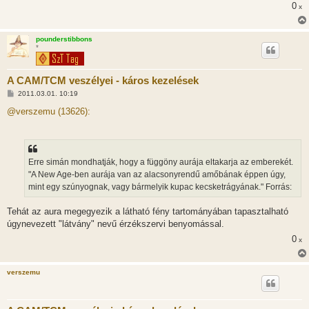
0
ó
x
l
á
s
pounderstibbons
*
A CAM/TCM veszélyei - káros kezelések
H
2011.03.01. 10:19
o
z
@verszemu (13626):
z
á
s
z
ó
l
Erre simán mondhatják, hogy a függöny aurája eltakarja az emberekét.
á
"A New Age-ben aurája van az alacsonyrendű amőbának éppen úgy,
s
mint egy szúnyognak, vagy bármelyik kupac kecsketrágyának." Forrás:
Tehát az aura megegyezik a látható fény tartományában tapasztalható
úgynevezett "látvány" nevű érzékszervi benyomással.
0
x
verszemu