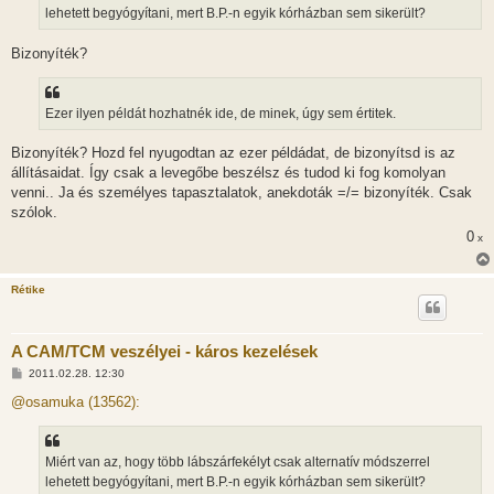
l
lehetett begyógyítani, mert B.P.-n egyik kórházban sem sikerült?
á
s
Bizonyíték?
Ezer ilyen példát hozhatnék ide, de minek, úgy sem értitek.
Bizonyíték? Hozd fel nyugodtan az ezer példádat, de bizonyítsd is az
állításaidat. Így csak a levegőbe beszélsz és tudod ki fog komolyan
venni.. Ja és személyes tapasztalatok, anekdoták =/= bizonyíték. Csak
szólok.
0
x
Rétike
A CAM/TCM veszélyei - káros kezelések
H
2011.02.28. 12:30
o
z
@osamuka (13562):
z
á
s
z
Miért van az, hogy több lábszárfekélyt csak alternatív módszerrel
ó
l
lehetett begyógyítani, mert B.P.-n egyik kórházban sem sikerült?
á