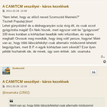
A CAM/TCM veszélyei - káros kezelések
H
2011.02.28. 12:06
o
z
"Nem lehet, hogy az előző neved Szomszéd Marinéni?"
z
Tisztelt Popula(c)tion!
á
s
Lehet gúnyolódni! de a dédnagyanyám száz évig élt, és csak ezzel
z
gyógyította magát! Én Neki hiszek, mert egyszer vett be "gyógyszert"
ó
l
100 éves korában a kórházban beadták neki infúzióban, és sajnos
á
meghalt! Orvosok meg mondták, hogy öreg volt! persze, hogyne! Miért
s
van az, hogy több lábszárfekélyt csak alternatív módszerrel lehetett
begyógyítani, mert B.P.-n egyik kórházban sem sikerült? Ezer ilyen
példát hozhatnék ide, de minek, úgy sem értitek. üdv. osamuka
0
x
Zsolesz14
A CAM/TCM veszélyei - káros kezelések
H
2011.02.28. 12:16
o
z
@osamuka (13562):
z
á
s
z
Miért van az, hogy több lábszárfekélyt csak alternatív módszerrel
ó