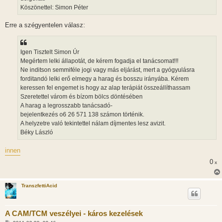
Köszönettel: Simon Péter
Erre a szégyentelen válasz:
Igen Tisztelt Simon Úr
Megértem lelki állapotát, de kérem fogadja el tanácsomat!!!
Ne inditson semmiféle jogi vagy más eljárást, mert a gyógyulásra
forditandó lelki erő elmegy a harag és bosszu irányába. Kérem
keressen fel engemet is hogy az alap terápiát összeállíthassam
Szeretettel várom és bízom bölcs döntésében
A harag a legrosszabb tanácsadó-
bejelentkezés o6 26 571 138 számon történik.
A helyzetre való tekintettel nálam díjmentes lesz avizit.
Béky László
innen
0
x
TranszfettiAcid
A CAM/TCM veszélyei - káros kezelések