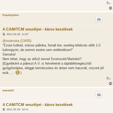
0
x
Popula(c)tion
A CAM/TCM veszélyei - káros kezelések
H
2011.02.26. 11:07
o
z
@osamuka (13430):
z
"Ezüst kolloid, mézes pálinka, forralt bor, esetleg lefekvés előtt 1-2
á
s
kalmopyrin, de semmi esetre sem antibiotikum!"
z
Samuka!
ó
l
Nem lehet, hogy az előző neved Szomszéd Marinéni?
á
(Egyébként a páleszt A.V. is felvehetné a táplálékkiegészítői
s
gyógylistájára, eléggé természetes és ártani nem használ, viszont jól
esik......
)
0
x
balinta53
A CAM/TCM veszélyei - káros kezelések
H
2011.02.26. 14:11
o