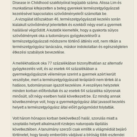
Disease in Childhood szakfolyóirat legújabb száma. Alissa Lim és
munkatársai kifejezetten a beteg gyerekek természetgyógyászati
kezelésével kapcsolatos szövődményekről számoltak be.
...A vizsgálat időszakban 46, természetgyógyászati kezelés során
kialakult szövődményt jelentettek és ezekből négy eset a gyermek
halálával végződött. A kutatók kiemelték, hogy a gyakorta súlyos
szövődmények oka a tudományos gyógykezelésről a
természetgyógyászati módszerre történő áttérés volt, nem ritkán a
természetgyógyász tanácsára, máskor indokolatlan és egészségtelen
étkezési szabályok bevezetése.
A mellékhatások oka 77 százalékában bizonyíthatóan az alternatív
gyógykezelés volt, és az esetek 44 százalékában a
gyermekgyógyászok véleménye szerint a gyermek azért került
veszélybe, mert a természetgyógyászati terápiáról nem tértek át a
hatásos, tudományosan igazolt kezelésre. A veszélyes helyzetek
minden korban előfordultak és az esetek 64 százaléka súlyosnak
minősült, sőt négy esetben halál következett be. Ez mindig annak
következménye volt, hogy a gyermekgyógyász által javasolt kezelés
helyett a természetgyógyász által előírt gyógymódot folytatták.
Volt három hónapos korban bekövetkező halál, szorulás miatt a
szoptatás helyett alkalmazott rizstejes naturopata táplálás
következtében. A tanulmány szerzői csak említik a világmédiát bejáró
történetet, hogy tavaly emberölés vádjával a bíróság több esztendei