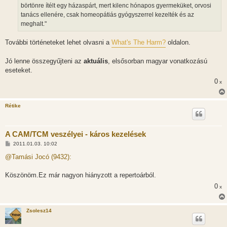
börtönre ítélt egy házaspárt, mert kilenc hónapos gyermeküket, orvosi
tanács ellenére, csak homeopátiás gyógyszerrel kezelték és az
meghalt."
További történeteket lehet olvasni a
What's The Harm?
oldalon.
Jó lenne összegyűjteni az
aktuális
, elsősorban magyar vonatkozású
eseteket.
0
x
Rétike
A CAM/TCM veszélyei - káros kezelések
H
2011.01.03. 10:02
o
z
@Tamási Jocó (9432):
z
á
s
Köszönöm.Ez már nagyon hiányzott a repertoárból.
z
0
ó
x
l
á
s
Zsolesz14