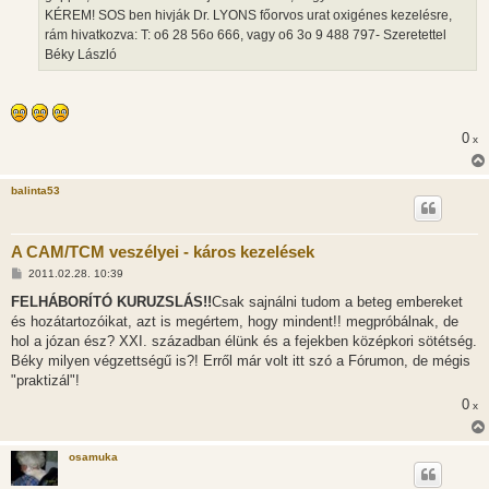
KÉREM! SOS ben hivják Dr. LYONS főorvos urat oxigénes kezelésre,
rám hivatkozva: T: o6 28 56o 666, vagy o6 3o 9 488 797- Szeretettel
Béky László
0
x
balinta53
A CAM/TCM veszélyei - káros kezelések
H
2011.02.28. 10:39
o
z
FELHÁBORÍTÓ KURUZSLÁS!!
Csak sajnálni tudom a beteg embereket
z
és hozátartozóikat, azt is megértem, hogy mindent!! megpróbálnak, de
á
s
hol a józan ész? XXI. században élünk és a fejekben középkori sötétség.
z
Béky milyen végzettségű is?! Erről már volt itt szó a Fórumon, de mégis
ó
l
"praktizál"!
á
0
s
x
osamuka