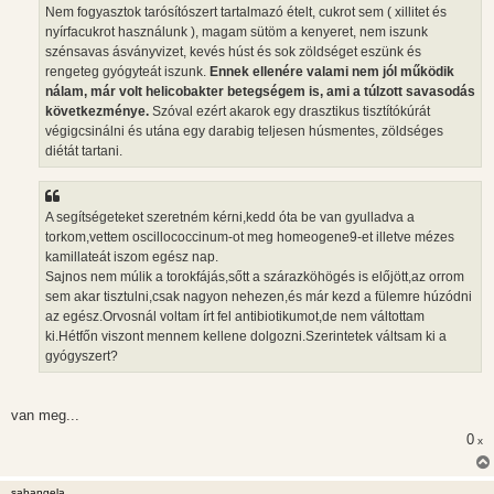
Nem fogyasztok tarósítószert tartalmazó ételt, cukrot sem ( xillitet és
nyírfacukrot használunk ), magam sütöm a kenyeret, nem iszunk
szénsavas ásványvizet, kevés húst és sok zöldséget eszünk és
rengeteg gyógyteát iszunk.
Ennek ellenére valami nem jól működik
nálam, már volt helicobakter betegségem is, ami a túlzott savasodás
következménye.
Szóval ezért akarok egy drasztikus tisztítókúrát
végigcsinálni és utána egy darabig teljesen húsmentes, zöldséges
diétát tartani.
A segítségeteket szeretném kérni,kedd óta be van gyulladva a
torkom,vettem oscillococcinum-ot meg homeogene9-et illetve mézes
kamillateát iszom egész nap.
Sajnos nem múlik a torokfájás,sőtt a szárazköhögés is előjött,az orrom
sem akar tisztulni,csak nagyon nehezen,és már kezd a fülemre húzódni
az egész.Orvosnál voltam írt fel antibiotikumot,de nem váltottam
ki.Hétfőn viszont mennem kellene dolgozni.Szerintetek váltsam ki a
gyógyszert?
van meg...
0
x
sabangela