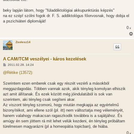
ó
l
á
beky lapján látom, hogy "füladdiktológiai akkupunktúrás képzés"
s
na ez szép! szólni fogok dr. F. S. addiktológus főorvosnak, hogy dobja el
a pszichiáteri diplomáját!
0
x
Zsolesz14
A CAM/TCM veszélyei - káros kezelések
H
2011.02.28. 14:24
o
z
@Rétike (13572):
z
á
s
Szerintem ezen emberek csak egy részét vezérli a másokból
z
meggazdagodás. Többen vannak azok, akik tényleg komolyan elhiszik
ó
l
azt amit állítanak. És ezek között még jóindulatúból is sok van
á
szerintem, aki tényleg csak segíteni akar.
s
Az viszont tényleg szomorú, hogy miután megkapja az egyértelmű
bizonyítékot, ami ellene szól (pl. itt) nem változtatja meg véleményét,
hanem valahogy makacsan ragaszkodik továbbra is a sajátjához. És
amúgy én sem jöttem rá mit lehet velük kezdeni, én tényleg próbáltam
türelmesen magyarázni (pl a homeopátia topicban), de hiába.
0
x