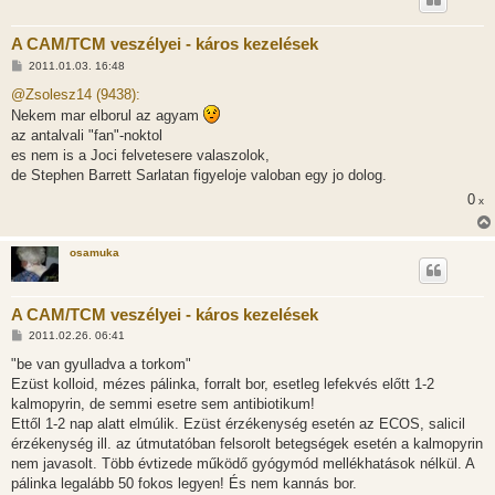
A CAM/TCM veszélyei - káros kezelések
H
2011.01.03. 16:48
o
z
@Zsolesz14 (9438):
z
Nekem mar elborul az agyam
á
s
az antalvali "fan"-noktol
z
es nem is a Joci felvetesere valaszolok,
ó
l
de Stephen Barrett Sarlatan figyeloje valoban egy jo dolog.
á
s
0
x
osamuka
A CAM/TCM veszélyei - káros kezelések
H
2011.02.26. 06:41
o
z
"be van gyulladva a torkom"
z
Ezüst kolloid, mézes pálinka, forralt bor, esetleg lefekvés előtt 1-2
á
s
kalmopyrin, de semmi esetre sem antibiotikum!
z
Ettől 1-2 nap alatt elmúlik. Ezüst érzékenység esetén az ECOS, salicil
ó
l
érzékenység ill. az útmutatóban felsorolt betegségek esetén a kalmopyrin
á
nem javasolt. Több évtizede működő gyógymód mellékhatások nélkül. A
s
pálinka legalább 50 fokos legyen! És nem kannás bor.