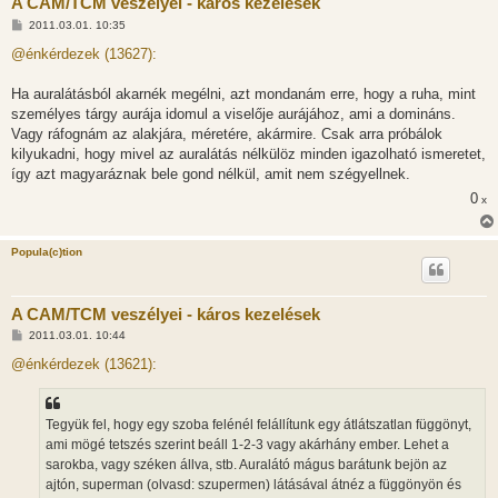
A CAM/TCM veszélyei - káros kezelések
H
2011.03.01. 10:35
o
z
@énkérdezek (13627):
z
á
s
Ha auralátásból akarnék megélni, azt mondanám erre, hogy a ruha, mint
z
személyes tárgy aurája idomul a viselője aurájához, ami a domináns.
ó
l
Vagy ráfognám az alakjára, méretére, akármire. Csak arra próbálok
á
kilyukadni, hogy mivel az auralátás nélkülöz minden igazolható ismeretet,
s
így azt magyaráznak bele gond nélkül, amit nem szégyellnek.
0
x
Popula(c)tion
A CAM/TCM veszélyei - káros kezelések
H
2011.03.01. 10:44
o
z
@énkérdezek (13621):
z
á
s
z
Tegyük fel, hogy egy szoba felénél felállítunk egy átlátszatlan függönyt,
ó
l
ami mögé tetszés szerint beáll 1-2-3 vagy akárhány ember. Lehet a
á
sarokba, vagy széken állva, stb. Auralátó mágus barátunk bejön az
s
ajtón, superman (olvasd: szupermen) látásával átnéz a függönyön és