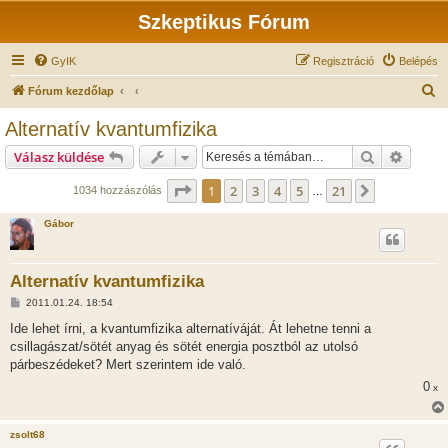
Szkeptikus Fórum
GyIK
Regisztráció
Belépés
K
Fórum kezdőlap
e
Alternatív kvantumfizika
r
Keresés
Részlet
Válasz küldése
e
s
Oldal:
1
/
21
1
2
3
4
5
21
Következő
1034 hozzászólás
…
é
Gábor
s
Alternatív kvantumfizika
H
2011.01.24. 18:54
o
z
Ide lehet írni, a kvantumfizika alternatíváját. Át lehetne tenni a
z
csillagászat/sötét anyag és sötét energia posztból az utolsó
á
s
párbeszédeket? Mert szerintem ide való.
z
0
ó
x
l
á
s
zsolt68