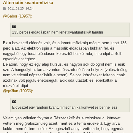
Alternatív kvantumfizika
H
2011.01.25. 16:24
o
z
@Gábor (10957):
z
á
s
z
135 perces előadásban nem lehet kvantumfizikát tanulni
ó
l
á
Ez a bevezető előadás volt, és a kvantumfizikáig még el sem jutott 135
s
perc alatt. Az elektron spin a második előadásban bukkan fel, és
nagyjából egy tucat előadáson keresztül beszél róla, mire eljut a Bell-
egyenlőtlenséghez.
Belátom, hogy ez egy alap kurzus, és nagyon sok dologról nem is esik
szó. A hangsúlyt aztán a kvantum összefonódásra helyezi (valószínűleg
nem véletlenül népszerűsítik a neten). Sajnos kérdéseket feltenni csak
azoknak volt joguk/lehetőségük, akik oda utaztak és leperkálták a
részvételi díjat.
@ge3lan (10956):
Előveszel egy random kvantummechanika könyvet és benne lesz
Valamilyen véletlen folytán a
Részecskék és sugárzások
c. könyvet
vettem meg (valószínűleg azért, mert ez a téma érdekelt). Egy árva
kukkot nem érttem belőle. Az egészből annyit vettem le, hogy egymás