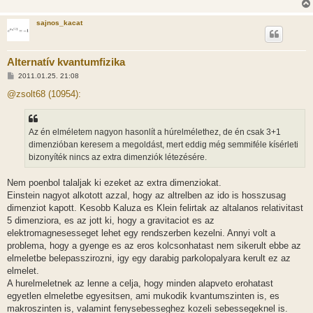
sajnos_kacat
Alternatív kvantumfizika
H
2011.01.25. 21:08
o
z
@zsolt68 (10954):
z
á
s
z
Az én elméletem nagyon hasonlít a húrelmélethez, de én csak 3+1
ó
l
dimenzióban keresem a megoldást, mert eddig még semmiféle kísérleti
á
bizonyíték nincs az extra dimenziók létezésére.
s
Nem poenbol talaljak ki ezeket az extra dimenziokat.
Einstein nagyot alkotott azzal, hogy az altrelben az ido is hosszusag
dimenziot kapott. Kesobb Kaluza es Klein felirtak az altalanos relativitast
5 dimenziora, es az jott ki, hogy a gravitaciot es az
elektromagnesesseget lehet egy rendszerben kezelni. Annyi volt a
problema, hogy a gyenge es az eros kolcsonhatast nem sikerult ebbe az
elmeletbe belepasszirozni, igy egy darabig parkolopalyara kerult ez az
elmelet.
A hurelmeletnek az lenne a celja, hogy minden alapveto erohatast
egyetlen elmeletbe egyesitsen, ami mukodik kvantumszinten is, es
makroszinten is, valamint fenysebesseghez kozeli sebessegeknel is.