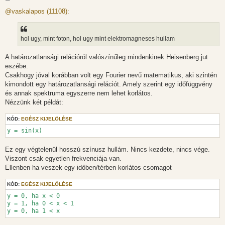
o
z
@vaskalapos (11108):
z
á
s
z
hol ugy, mint foton, hol ugy mint elektromagneses hullam
ó
l
á
A határozatlansági relációról valószínűleg mindenkinek Heisenberg jut
s
eszébe.
Csakhogy jóval korábban volt egy Fourier nevű matematikus, aki szintén
kimondott egy határozatlansági relációt. Amely szerint egy időfüggvény
és annak spektruma egyszerre nem lehet korlátos.
Nézzünk két példát:
KÓD:
EGÉSZ KIJELÖLÉSE
y = sin(x)
Ez egy végtelenül hosszú színusz hullám. Nincs kezdete, nincs vége.
Viszont csak egyetlen frekvenciája van.
Ellenben ha veszek egy időben/térben korlátos csomagot
KÓD:
EGÉSZ KIJELÖLÉSE
y = 0, ha x < 0

y = 1, ha 0 < x < 1

y = 0, ha 1 < x