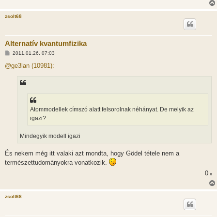
zsolt68
Alternatív kvantumfizika
H
2011.01.26. 07:03
o
z
@ge3lan (10981):
z
á
s
z
ó
l
á
Atommodellek címszó alatt felsorolnak néhányat. De melyik az
s
igazi?
Mindegyik modell igazi
És nekem még itt valaki azt mondta, hogy Gödel tétele nem a
természettudományokra vonatkozik.
0
x
zsolt68