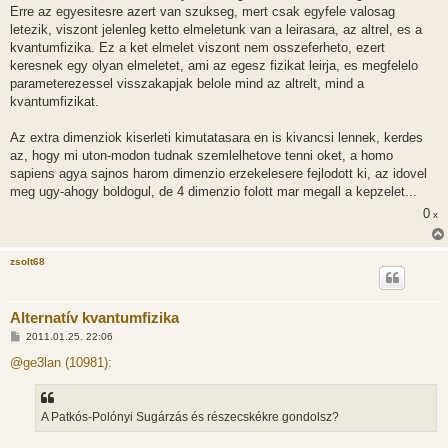
Erre az egyesitesre azert van szukseg, mert csak egyfele valosag
letezik, viszont jelenleg ketto elmeletunk van a leirasara, az altrel, es a
kvantumfizika. Ez a ket elmelet viszont nem osszeferheto, ezert
keresnek egy olyan elmeletet, ami az egesz fizikat leirja, es megfelelo
parameterezessel visszakapjak belole mind az altrelt, mind a
kvantumfizikat.
Az extra dimenziok kiserleti kimutatasara en is kivancsi lennek, kerdes
az, hogy mi uton-modon tudnak szemlelhetove tenni oket, a homo
sapiens agya sajnos harom dimenzio erzekelesere fejlodott ki, az idovel
meg ugy-ahogy boldogul, de 4 dimenzio folott mar megall a kepzelet...
0
x
zsolt68
Alternatív kvantumfizika
H
2011.01.25. 22:06
o
z
@ge3lan (10981):
z
á
s
z
A Patkós-Polónyi Sugárzás és részecskékre gondolsz?
ó
l
á