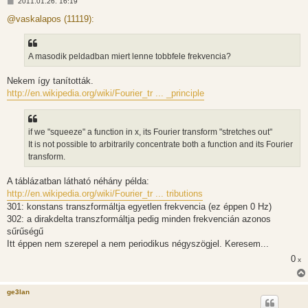
H
2011.01.26. 16:19
o
z
@vaskalapos (11119):
z
á
s
z
A masodik peldadban miert lenne tobbfele frekvencia?
ó
l
á
Nekem így tanították.
s
http://en.wikipedia.org/wiki/Fourier_tr ... _principle
if we "squeeze" a function in x, its Fourier transform "stretches out"
It is not possible to arbitrarily concentrate both a function and its Fourier
transform.
A táblázatban látható néhány példa:
http://en.wikipedia.org/wiki/Fourier_tr ... tributions
301: konstans transzformáltja egyetlen frekvencia (ez éppen 0 Hz)
302: a dirakdelta transzformáltja pedig minden frekvencián azonos
sűrűségű
Itt éppen nem szerepel a nem periodikus négyszögjel. Keresem...
0
x
ge3lan