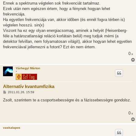
Ennek a spektruma végtelen sok frekvenciát tartalmaz.
Ezek után nem egészen értem, hogy a fénynek hogyan lehet
frekvenciája.
Ha egyetlen frekvenciája van, akkor időben (és ennél fogva térben is)
végtelen hosszú. sin(x)
Viszont ha ez egy olyan energiacsomag, aminek a helyét (Heisenberg-
féle a határozatlansági reláció korlátain belül) meg tudjuk mérni (a
detektor felvillan, nem folyamatosan világít), akkor hogyan lehet egyetlen
frekvenciával jellemezni a fotont? Ezt én nem értem.
0
x
Várhegyi Márton
*
Alternatív kvantumfizika
H
2011.01.26. 15:59
o
z
Zsolt, szerintem te a csoportsebességre és a fázissebességre gondolsz.
z
á
s
0
x
z
ó
l
á
vaskalapos
s