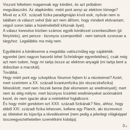
Viszont feltettem magamnak egy kérdést, és azt próbálom
megválaszolni. Az alapkérdés: miért pont annyi az elektron tömege?
Mivel ez a XX. századi fizika paradigmáján kívül esik, nyilván nem is
találtam rá választ sehol (bár azt nem állítom, hogy mindent elolvastam;
végső soron talán a húrelméletből kihiznak ilyet).
A válasz keresése közben számos egyéb kérdéssel szembesültem (pl.
fénytörés), ami persze - bizonyos szempontból - nem tartozik szorosan a
tárgyhoz. Legalábbis ma még nem.
Egyébként a kérdésemre a megoldás valószínűleg egy sajátérték-
egyenlet (ami nagyon hasonló lehet Schrödinger egyenletéhez), csak még
azt nem tudom, hogy mi tartja össze az elektron anyagát (mi tartja bent a
dobozban a macskát).
Továbbá...
Hogy miért pont egy szkeptikus fórumon fejtem ki a nézeteimet? Azért,
mert szerintem a XX. századi kvantumfizika (és részecskefizika)
félresiklott; mert nem hiszek benne (bár elismerem az eredményeit); mert
nem ás elég mélyre; mert bizonyos kísérleti eredményeket axiómaként
kezel, és nem igazán akar a
miértekkel
foglalkozni.
És hogy miért gondolom ezt XXII. századi fizikának? Nos, ahhoz, hogy
ebből XXI. századi fizika lehessen, kellene egy Planck, aki észreveszi
az ötleteket és kijavítja a tévedéseimet (nem pedig a jelenlegi világképpel
összeegyeztethetetlen szemétként kidobja).
0
x