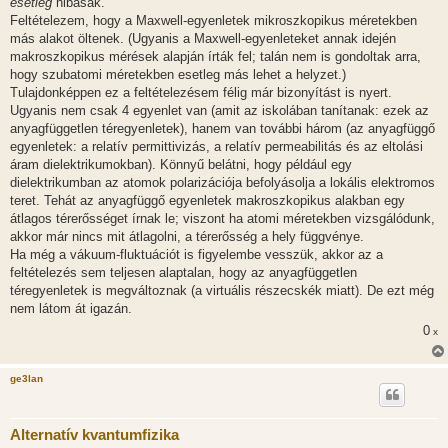
esetleg
hibásak.
Feltételezem, hogy a Maxwell-egyenletek mikroszkopikus méretekben
más alakot öltenek. (Ugyanis a Maxwell-egyenleteket annak idején
makroszkopikus mérések alapján írták fel; talán nem is gondoltak arra,
hogy szubatomi méretekben esetleg más lehet a helyzet.)
Tulajdonképpen ez a feltételezésem félig már bizonyítást is nyert.
Ugyanis nem csak 4 egyenlet van (amit az iskolában tanítanak: ezek az
anyagfüggetlen téregyenletek), hanem van további három (az anyagfüggő
egyenletek: a relatív permittivizás, a relatív permeabilitás és az eltolási
áram dielektrikumokban). Könnyű belátni, hogy például egy
dielektrikumban az atomok polarizációja befolyásolja a lokális elektromos
teret. Tehát az anyagfüggő egyenletek makroszkopikus alakban egy
átlagos térerősséget írnak le; viszont ha atomi méretekben vizsgálódunk,
akkor már nincs mit átlagolni, a térerősség a hely függvénye.
Ha még a vákuum-fluktuációt is figyelembe vesszük, akkor az a
feltételezés sem teljesen alaptalan, hogy az anyagfüggetlen
téregyenletek is megváltoznak (a virtuális részecskék miatt). De ezt még
nem látom át igazán.
0
x
ge3lan
Alternatív kvantumfizika