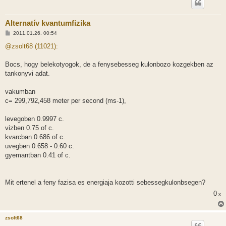
Alternatív kvantumfizika
H
2011.01.26. 00:54
o
z
@zsolt68 (11021):
z
á
s
Bocs, hogy belekotyogok, de a fenysebesseg kulonbozo kozgekben az
z
tankonyvi adat.
ó
l
á
vakumban
s
c= 299,792,458 meter per second (ms-1),
levegoben 0.9997 c.
vizben 0.75 of c.
kvarcban 0.686 of c.
uvegben 0.658 - 0.60 c.
gyemantban 0.41 of c.
Mit ertenel a feny fazisa es energiaja kozotti sebessegkulonbsegen?
0
x
zsolt68