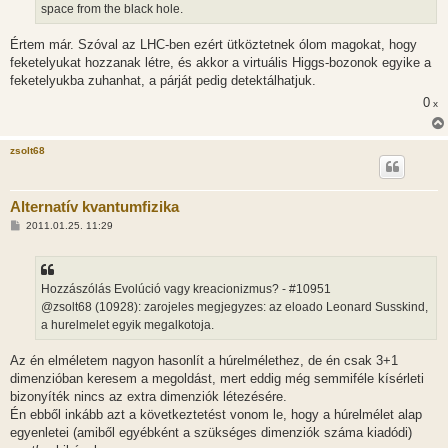
space from the black hole.
Értem már. Szóval az LHC-ben ezért ütköztetnek ólom magokat, hogy
feketelyukat hozzanak létre, és akkor a virtuális Higgs-bozonok egyike a
feketelyukba zuhanhat, a párját pedig detektálhatjuk.
0
x
zsolt68
Alternatív kvantumfizika
H
2011.01.25. 11:29
o
z
z
á
s
Hozzászólás Evolúció vagy kreacionizmus? - #10951
z
@zsolt68 (10928): zarojeles megjegyzes: az eloado Leonard Susskind,
ó
l
a hurelmelet egyik megalkotoja.
á
s
Az én elméletem nagyon hasonlít a húrelmélethez, de én csak 3+1
dimenzióban keresem a megoldást, mert eddig még semmiféle kísérleti
bizonyíték nincs az extra dimenziók létezésére.
Én ebből inkább azt a következtetést vonom le, hogy a húrelmélet alap
egyenletei (amiből egyébként a szükséges dimenziók száma kiadódi)