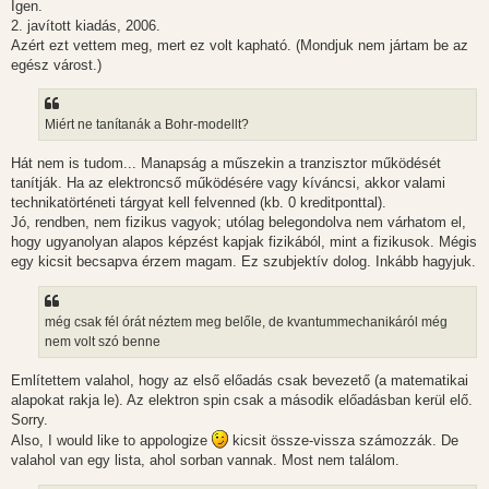
Igen.
s
2. javított kiadás, 2006.
Azért ezt vettem meg, mert ez volt kapható. (Mondjuk nem jártam be az
egész várost.)
Miért ne tanítanák a Bohr-modellt?
Hát nem is tudom... Manapság a műszekin a tranzisztor működését
tanítják. Ha az elektroncső működésére vagy kíváncsi, akkor valami
technikatörténeti tárgyat kell felvenned (kb. 0 kreditponttal).
Jó, rendben, nem fizikus vagyok; utólag belegondolva nem várhatom el,
hogy ugyanolyan alapos képzést kapjak fizikából, mint a fizikusok. Mégis
egy kicsit becsapva érzem magam. Ez szubjektív dolog. Inkább hagyjuk.
még csak fél órát néztem meg belőle, de kvantummechanikáról még
nem volt szó benne
Említettem valahol, hogy az első előadás csak bevezető (a matematikai
alapokat rakja le). Az elektron spin csak a második előadásban kerül elő.
Sorry.
Also, I would like to appologize
kicsit össze-vissza számozzák. De
valahol van egy lista, ahol sorban vannak. Most nem találom.