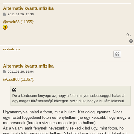
Alternatív kvantumfizika
H
2011.01.26. 13:30
o
z
@zsolt68 (11055):
z
á
s
0
x
z
ó
l
á
vaskalapos
s
Alternatív kvantumfizika
H
2011.01.26. 15:04
o
z
@zsolt68 (11057):
z
á
s
z
De a kérdésem lényege az, hogy a foton milyen sebességgel halad át
ó
l
egy magas törésmutatójú közegen. Azt tudjuk, hogy a hullám lelassul.
á
s
Ugyanannyival halad a foton, mit a hullam. Ket dolog ugyanaz. Nincs
egymastol fuggetlenul foton es fenyhullam (ne ugy kepzeld, hogy megy a
motorcsonak (foron) a vizen es mogotte jon a hullam).
Az a valami amit fenynek nevezunk viselkedik hol ugy, mint foton, hol
ugy mint elektromagneses hullam. A ketfele leiras ugyanazt a dolgot irja