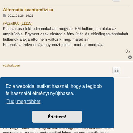
Alternatív kvantumfizika
H
2011.01.26. 16:21
o
z
@zsolt68 (11115):
z
Klasszikus elektrodinamikában: megy az EM hullám, sin alakú az
á
s
amplitúdója. Egyszer csak elzárod a fény útját. Az előzőleg továbbhaladt
z
hullámok alakja ettől nem változik meg, marad sin.
ó
l
Fotonok: a frekvenciája ugyanazt jelenti, mint az energiája.
á
0
s
x
vaskalapos
Alternatív kvantumfizika
Ez a weboldal sütiket használ, hogy a legjobb
H
2011.01.26. 16:24
o
felhasználói élményt nyújthassa.
z
@zsolt68 (11123):
z
Tudj meg többet
á
s
Tisztazzuk, mi a frekvencia?
z
ó
l
Értettem!
Az, hogy idoegyseg alatt hanyszor valt allapotot a rendszer.
á
Ha az erteke stabilan ugyanannyi, y=1 akkor nem valt allapotot.
s
Az, hogy matematikailag ez leirhato vegtelen sok szinuszhullam
osszegevel, az csak matamatikai leiras, ha ugy tetszik, jatek.