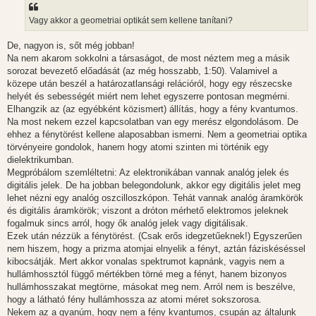
Vagy akkor a geometriai optikát sem kellene tanítani?
De, nagyon is, sőt még jobban!
Na nem akarom sokkolni a társaságot, de most néztem meg a másik
sorozat bevezető előadását (az még hosszabb, 1:50). Valamivel a
közepe után beszél a határozatlansági relációról, hogy egy részecske
helyét és sebességét miért nem lehet egyszerre pontosan megmérni.
Elhangzik az (az egyébként közismert) állítás, hogy a fény kvantumos.
Na most nekem ezzel kapcsolatban van egy merész elgondolásom. De
ehhez a fénytörést kellene alaposabban ismerni. Nem a geometriai optika
törvényeire gondolok, hanem hogy atomi szinten mi történik egy
dielektrikumban.
Megpróbálom szemléltetni: Az elektronikában vannak analóg jelek és
digitális jelek. De ha jobban belegondolunk, akkor egy digitális jelet meg
lehet nézni egy analóg oszcilloszkópon. Tehát vannak analóg áramkörök
és digitális áramkörök; viszont a dróton mérhető elektromos jeleknek
fogalmuk sincs arról, hogy ők analóg jelek vagy digitálisak.
Ezek után nézzük a fénytörést. (Csak erős idegzetűeknek!) Egyszerűen
nem hiszem, hogy a prizma atomjai elnyelik a fényt, aztán fáziskéséssel
kibocsátják. Mert akkor vonalas spektrumot kapnánk, vagyis nem a
hullámhossztól függő mértékben törné meg a fényt, hanem bizonyos
hullámhosszakat megtörne, másokat meg nem. Arról nem is beszélve,
hogy a látható fény hullámhossza az atomi méret sokszorosa.
Nekem az a gyanúm, hogy nem a fény kvantumos, csupán az általunk