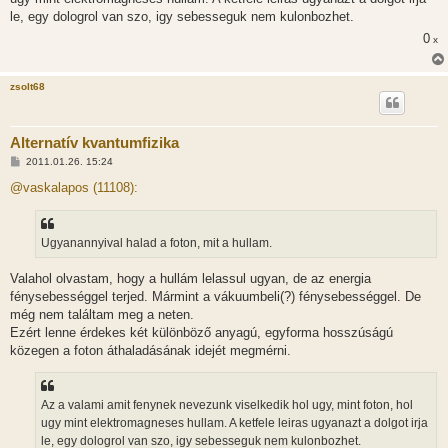
le, egy dologrol van szo, igy sebesseguk nem kulonbozhet.
0
x
zsolt68
Alternatív kvantumfizika
H
2011.01.26. 15:24
o
z
@vaskalapos (11108):
z
á
s
z
Ugyanannyival halad a foton, mit a hullam.
ó
l
á
Valahol olvastam, hogy a hullám lelassul ugyan, de az energia
s
fénysebességgel terjed. Mármint a vákuumbeli(?) fénysebességgel. De
még nem találtam meg a neten.
Ezért lenne érdekes két különböző anyagú, egyforma hosszúságú
közegen a foton áthaladásának idejét megmérni.
Az a valami amit fenynek nevezunk viselkedik hol ugy, mint foton, hol
ugy mint elektromagneses hullam. A ketfele leiras ugyanazt a dolgot irja
le, egy dologrol van szo, igy sebesseguk nem kulonbozhet.