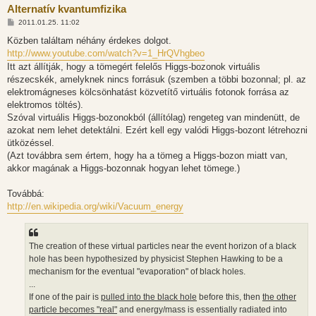
Alternatív kvantumfizika
H
2011.01.25. 11:02
o
z
Közben találtam néhány érdekes dolgot.
z
http://www.youtube.com/watch?v=1_HrQVhgbeo
á
s
Itt azt állítják, hogy a tömegért felelős Higgs-bozonok virtuális
z
részecskék, amelyknek nincs forrásuk (szemben a többi bozonnal; pl. az
ó
l
elektromágneses kölcsönhatást közvetítő virtuális fotonok forrása az
á
elektromos töltés).
s
Szóval virtuális Higgs-bozonokból (állítólag) rengeteg van mindenütt, de
azokat nem lehet detektálni. Ezért kell egy valódi Higgs-bozont létrehozni
ütközéssel.
(Azt továbbra sem értem, hogy ha a tömeg a Higgs-bozon miatt van,
akkor magának a Higgs-bozonnak hogyan lehet tömege.)
Továbbá:
http://en.wikipedia.org/wiki/Vacuum_energy
The creation of these virtual particles near the event horizon of a black
hole has been hypothesized by physicist Stephen Hawking to be a
mechanism for the eventual "evaporation" of black holes.
...
If one of the pair is
pulled into the black hole
before this, then
the other
particle becomes "real"
and energy/mass is essentially radiated into