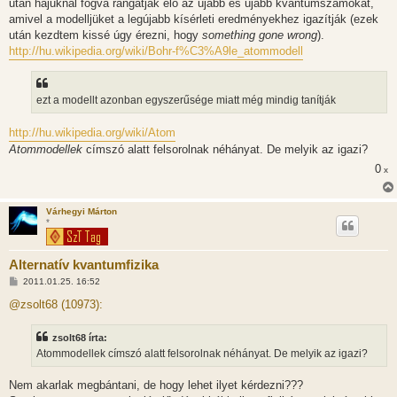
után hajuknál fogva rángatják elő az újabb és újabb kvantumszámokat,
amivel a modelljüket a legújabb kísérleti eredményekhez igazítják (ezek
után kezdtem kissé úgy érezni, hogy
something gone wrong
).
http://hu.wikipedia.org/wiki/Bohr-f%C3%A9le_atommodell
ezt a modellt azonban egyszerűsége miatt még mindig tanítják
http://hu.wikipedia.org/wiki/Atom
Atommodellek
címszó alatt felsorolnak néhányat. De melyik az igazi?
0
x
Várhegyi Márton
*
Alternatív kvantumfizika
H
2011.01.25. 16:52
o
z
@zsolt68 (10973):
z
á
s
zsolt68 írta:
z
Atommodellek címszó alatt felsorolnak néhányat. De melyik az igazi?
ó
l
á
Nem akarlak megbántani, de hogy lehet ilyet kérdezni???
s