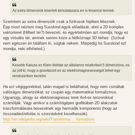
á
s
z
Az extra dimenziok kiserleti kimutatasara en is kivancsi lennek
ó
l
á
Szerintem az extra dimenziók csak a fizikusok fejében léteznek.
s
Épp most néztem meg Susskind egyik előadását, ahol a 2D komplex
vektorteret (Hilbert tér?) bevezeti, és egyértelműen azt mondja, hogy ez
egy virtuális tér, aminek semmi köze a hétköznapi 3D térhez. (Szóval
nem egészen én találtam ki, súgtak nekem. Márpedig ha Susskind ezt
mondja, neki elhiheted.)
Kesobb Kaluza es Klein felirtak az altalanos relativitast 5 dimenziora, es
az jott ki, hogy a gravitaciot es az elektromagnesesseget lehet egy
rendszerben kezelni.
Ha ezt végiggondolod, talán magad is beláthatod, hogy nem csináltak
valóságos dimenziókat; ez csupán egy matematikai formalizmus.
Ugyanúgy, ahogy az elektromágneses teret 4x4-es tenzorokkal
számolják. Vagy amikor a számítógépes grafikában 2D alakzatok
traszformálására bevezetnek egy harmadik komponenst (hogy az
összeadást/eltolás is szorzásként kezelhessék).
http://en.wikipedia.org/wiki/Transforma ... formations