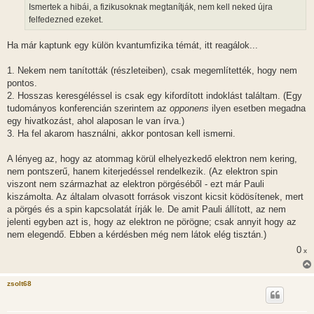
á
Ismertek a hibái, a fizikusoknak megtanítják, nem kell neked újra
s
felfedezned ezeket.
Ha már kaptunk egy külön kvantumfizika témát, itt reagálok...
1. Nekem nem tanították (részleteiben), csak megemlítették, hogy nem
pontos.
2. Hosszas keresgéléssel is csak egy kifordított indoklást találtam. (Egy
tudományos konferencián szerintem az
opponens
ilyen esetben megadna
egy hivatkozást, ahol alaposan le van írva.)
3. Ha fel akarom használni, akkor pontosan kell ismerni.
A lényeg az, hogy az atommag körül elhelyezkedő elektron nem kering,
nem pontszerű, hanem kiterjedéssel rendelkezik. (Az elektron spin
viszont nem származhat az elektron pörgéséből - ezt már Pauli
kiszámolta. Az általam olvasott források viszont kicsit ködösítenek, mert
a pörgés és a spin kapcsolatát írják le. De amit Pauli állított, az nem
jelenti egyben azt is, hogy az elektron ne pörögne; csak annyit hogy az
nem elegendő. Ebben a kérdésben még nem látok elég tisztán.)
0
x
zsolt68