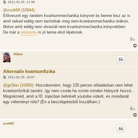
H
2011.01.25. 11:58
o
z
@zsolt68 (10944):
z
Előveszel egy random kvantummechanika könyvet és benne lesz az is
á
s
amit neked eddig nem tanítottak meg nem-kvantummechanika órákon,
z
illetve amit eddig nem olvastál nem-kvantummechanika könyvekben.
ó
l
De már a
wikipedia
is jó lenne első lépésnek.
á
s
0
x
Gábor
Alternatív kvantumfizika
H
2011.01.25. 12:07
o
z
@ge3lan (10956):
Hozzátenném, hogy 135 perces előadásban nem lehet
z
kvantumfizikát tanulni, így nem csoda ha szinte minden hiányzik hozzá...
á
s
Megnéznéd, amit a ID. topicban belinkelt youtube videót, és mondanál
z
egy véleményt róla? (Én a beszélgetésből kiszálltam.)
ó
l
0
x
á
s
zsolt68