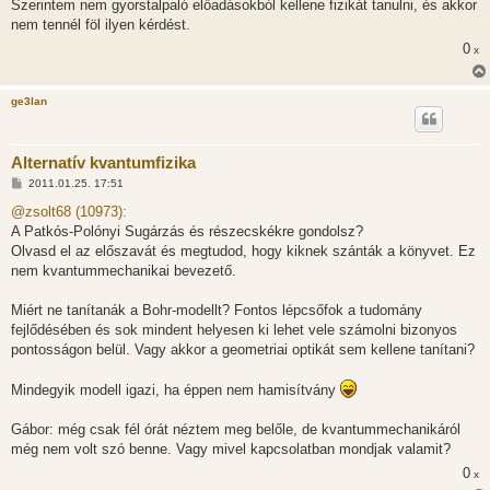
Szerintem nem gyorstalpaló előadásokból kellene fizikát tanulni, és akkor
nem tennél föl ilyen kérdést.
0
x
ge3lan
Alternatív kvantumfizika
H
2011.01.25. 17:51
o
z
@zsolt68 (10973):
z
A Patkós-Polónyi Sugárzás és részecskékre gondolsz?
á
s
Olvasd el az előszavát és megtudod, hogy kiknek szánták a könyvet. Ez
z
nem kvantummechanikai bevezető.
ó
l
á
Miért ne tanítanák a Bohr-modellt? Fontos lépcsőfok a tudomány
s
fejlődésében és sok mindent helyesen ki lehet vele számolni bizonyos
pontosságon belül. Vagy akkor a geometriai optikát sem kellene tanítani?
Mindegyik modell igazi, ha éppen nem hamisítvány
Gábor: még csak fél órát néztem meg belőle, de kvantummechanikáról
még nem volt szó benne. Vagy mivel kapcsolatban mondjak valamit?
0
x