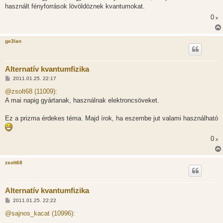
használt fényforrások lövöldöznek kvantumokat.
0
x
ge3lan
Alternatív kvantumfizika
H
2011.01.25. 22:17
o
z
@zsolt68 (11009):
z
A mai napig gyártanak, használnak elektroncsöveket.
á
s
z
Ez a prizma érdekes téma. Majd írok, ha eszembe jut valami használható
ó
l
á
s
0
x
zsolt68
Alternatív kvantumfizika
H
2011.01.25. 22:22
o
z
@sajnos_kacat (10996):
z