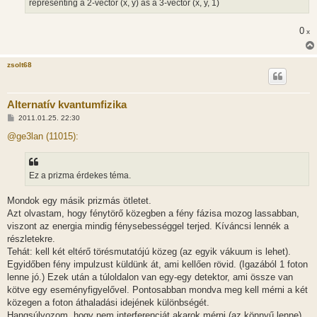
representing a 2-vector (x, y) as a 3-vector (x, y, 1)
0
x
zsolt68
Alternatív kvantumfizika
H
2011.01.25. 22:30
o
z
@ge3lan (11015):
z
á
s
z
Ez a prizma érdekes téma.
ó
l
á
Mondok egy másik prizmás ötletet.
s
Azt olvastam, hogy fénytörő közegben a fény fázisa mozog lassabban,
viszont az energia mindig fénysebességgel terjed. Kíváncsi lennék a
részletekre.
Tehát: kell két eltérő törésmutatójú közeg (az egyik vákuum is lehet).
Egyidőben fény impulzust küldünk át, ami kellően rövid. (Igazából 1 foton
lenne jó.) Ezek után a túloldalon van egy-egy detektor, ami össze van
kötve egy eseményfigyelővel. Pontosabban mondva meg kell mérni a két
közegen a foton áthaladási idejének különbségét.
Hangsúlyozom, hogy nem interferenciát akarok mérni (az könnyű lenne),