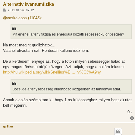
Alternatív kvantumfizika
H
2011.01.26. 07:12
o
z
@vaskalapos (11048):
z
á
s
z
Mit ertenel a feny fazisa es energiaja kozotti sebessegkulonbsegen?
ó
l
á
Na most megint guglizhatok...
s
Valahol olvastam ezt. Pontosan kellene idéznem.
De a kérdésem lényege az, hogy a foton milyen sebességgel halad át
egy magas törésmutatójú közegen. Azt tudjuk, hogy a hullám lelassul.
http://hu.wikipedia.org/wiki/Snellius%E ... rv%C3%A9ny
Bocs, de a fenysebesseg kulonbozo kozgekben az tankonyvi adat.
Annak alapján számoltam ki, hogy 1 ns különbséghez milyen hosszú utat
kell megtenni.
0
x
ge3lan