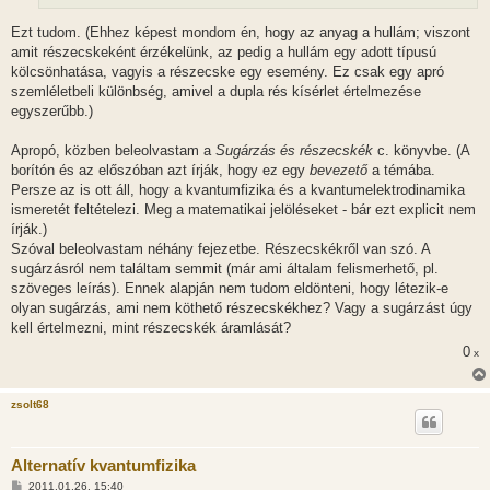
Ezt tudom. (Ehhez képest mondom én, hogy az anyag a hullám; viszont
amit részecskeként érzékelünk, az pedig a hullám egy adott típusú
kölcsönhatása, vagyis a részecske egy esemény. Ez csak egy apró
szemléletbeli különbség, amivel a dupla rés kísérlet értelmezése
egyszerűbb.)
Apropó, közben beleolvastam a
Sugárzás és részecskék
c. könyvbe. (A
borítón és az előszóban azt írják, hogy ez egy
bevezető
a témába.
Persze az is ott áll, hogy a kvantumfizika és a kvantumelektrodinamika
ismeretét feltételezi. Meg a matematikai jelöléseket - bár ezt explicit nem
írják.)
Szóval beleolvastam néhány fejezetbe. Részecskékről van szó. A
sugárzásról nem találtam semmit (már ami általam felismerhető, pl.
szöveges leírás). Ennek alapján nem tudom eldönteni, hogy létezik-e
olyan sugárzás, ami nem köthető részecskékhez? Vagy a sugárzást úgy
kell értelmezni, mint részecskék áramlását?
0
x
zsolt68
Alternatív kvantumfizika
H
2011.01.26. 15:40