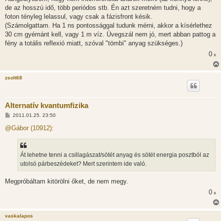
de az hosszú idő, több periódos stb. Én azt szeretném tudni, hogy a
foton tényleg lelassul, vagy csak a fázisfront késik.
(Számolgattam. Ha 1 ns pontossággal tudunk mérni, akkor a kísérlethez
30 cm gyémánt kell, vagy 1 m víz. Üvegszál nem jó, mert abban pattog a
fény a totális reflexió miatt, szóval "tömbi" anyag szükséges.)
0
x
zsolt68
Alternatív kvantumfizika
H
2011.01.25. 23:50
o
z
@Gábor (10912):
z
á
s
z
Át lehetne tenni a csillagászat/sötét anyag és sötét energia posztból az
ó
l
utolsó párbeszédeket? Mert szerintem ide való.
á
s
Megpróbáltam kitörölni őket, de nem megy.
0
x
vaskalapos