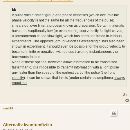
z
ó
l
á
A pulse with different group and phase velocities (which occurs if the
s
phase velocity is not the same for all the frequencies of the pulse)
smears out over time, a process known as dispersion. Certain materials
have an exceptionally low (or even zero) group velocity for light waves,
a phenomenon called slow light, which has been confirmed in various
experiments. The opposite, group velocities exceeding c, has also been
shown in experiment. It should even be possible for the group velocity to
become infinite or negative, with pulses traveling instantaneously or
backwards in time.
None of these options, however, allow information to be transmitted
faster than c. It is impossible to transmit information with a light pulse
any faster than the speed of the earliest part of the pulse (
the front
velocity
). It can be shown that this is (under certain assumptions)
always
equal to c
.
0
x
zsolt68
Alternatív kvantumfizika