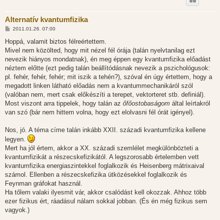
Alternatív kvantumfizika
H
2011.01.26. 07:00
o
z
Hoppá, valamit biztos félreértettem.
z
Mivel nem közölted, hogy mit nézel fél órája (talán nyelvtanilag ezt
á
s
nevezik hiányos mondatnak), én meg éppen egy kvantumfizika előadást
z
néztem előtte (ezt pedig talán beállítódásnak nevezik a pszichológusok:
ó
l
pl. fehér, fehér, fehér; mit iszik a tehén?), szóval én úgy értettem, hogy a
á
megadott linken látható előadás nem a kvantummechanikáról szól
s
(valóban nem, mert csak előkészíti a terepet, vektorteret stb. definiál).
Most viszont arra tippelek, hogy talán az
őfőostobaságom
által leírtakról
van szó (bár nem hittem volna, hogy ezt elolvasni fél órát igényel).
Nos, jó. A téma címe talán inkább XXII. századi kvantumfizika kellene
legyen.
Mert ha jól értem, akkor a XX. századi szemlélet megkülönbözteti a
kvantumfizikát a részecskefizikától. A legszorosabb értelemben vett
kvantumfizika energiaszintekkel foglalkozik és Heisenberg mátrixaival
számol. Ellenben a részecskefizika ütközésekkel foglalkozik és
Feynman gráfokat használ.
Ha tőlem valaki ilyesmit vár, akkor csalódást kell okozzak. Ahhoz több
ezer fizikus ért, ráadásul nálam sokkal jobban. (És én még fizikus sem
vagyok.)