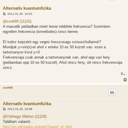
Alternatív kvantumfizika
H
2011.01.26. 16:02
o
z
@zsolt68 (11115):
z
A masodik peldadban miert lenne tobbfele frekvencia? Szerintem
á
s
egyetlen frekvencia (ismetlodes) sincs benne.
z
ó
l
El tudsz kepzelni egy veges hosszusagu szinuszhullamot?
á
Mondjuk y=sin(x)-et ahol x erteke 10 es 50 kozott van. ezen a
s
tartomanyon kivul y=0
Frekvenciaja csak annak a tartomanynak van, ahol epp van feny
(peldamban epp 10 es 50 kozott). Ahol nincs feny, ott nincs frekvenciaja
sincs.
0
x
zsolt68
Alternatív kvantumfizika
H
2011.01.26. 16:08
o
z
@Várhegyi Márton (11118):
z
Találtam valamit...
á
s
http://en.wikipedia.org/wiki/Speed_of_light