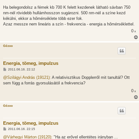
Ha belegondolsz a fémek kb 700 K felett kezdenek látható sávban 750
nm-nél rövidebb hullámhosszon sugározni. 500 nm-nél a színe kezd
kékülni, ekkor a hőmérséklete több ezer fok.
Azaz messze nem lineáris a szín - frekvencia - energia a hőmérséklettel.
0
x
Gézoo
Energia, tömeg, impulzus
H
2011.06.16. 22:12
o
z
@Szilágyi András (19121):
A relativisztikus Dopplerről mit tanultál? Ott
z
sem függ a forrás gyorsulásától a frekvencia?
á
s
0
x
z
ó
l
á
Gézoo
s
Energia, tömeg, impulzus
H
2011.06.16. 22:15
o
z
@Várhegyi Márton (19120):
"Ha az erővel ellentétes irányban ...