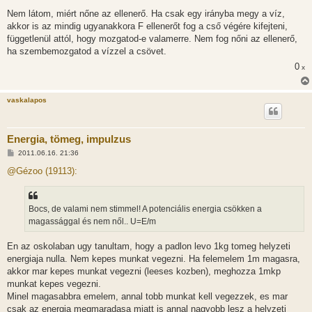
Nem látom, miért nőne az ellenerő. Ha csak egy irányba megy a víz,
akkor is az mindig ugyanakkora F ellenerőt fog a cső végére kifejteni,
függetlenül attól, hogy mozgatod-e valamerre. Nem fog nőni az ellenerő,
ha szembemozgatod a vízzel a csövet.
0
x
vaskalapos
Energia, tömeg, impulzus
H
2011.06.16. 21:36
o
z
@Gézoo (19113):
z
á
s
z
Bocs, de valami nem stimmel! A potenciális energia csökken a
ó
l
magassággal és nem nől.. U=E/m
á
s
En az oskolaban ugy tanultam, hogy a padlon levo 1kg tomeg helyzeti
energiaja nulla. Nem kepes munkat vegezni. Ha felemelem 1m magasra,
akkor mar kepes munkat vegezni (leeses kozben), meghozza 1mkp
munkat kepes vegezni.
Minel magasabbra emelem, annal tobb munkat kell vegezzek, es mar
csak az energia megmaradasa miatt is annal nagyobb lesz a helyzeti