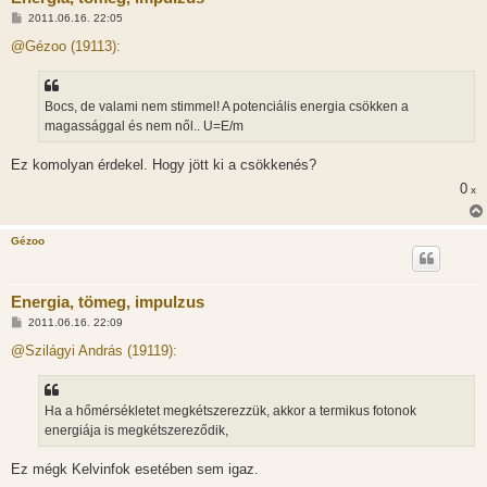
H
2011.06.16. 22:05
o
z
@Gézoo (19113):
z
á
s
z
Bocs, de valami nem stimmel! A potenciális energia csökken a
ó
l
magassággal és nem nől.. U=E/m
á
s
Ez komolyan érdekel. Hogy jött ki a csökkenés?
0
x
Gézoo
Energia, tömeg, impulzus
H
2011.06.16. 22:09
o
z
@Szilágyi András (19119):
z
á
s
z
Ha a hőmérsékletet megkétszerezzük, akkor a termikus fotonok
ó
l
energiája is megkétszereződik,
á
s
Ez mégk Kelvinfok esetében sem igaz.