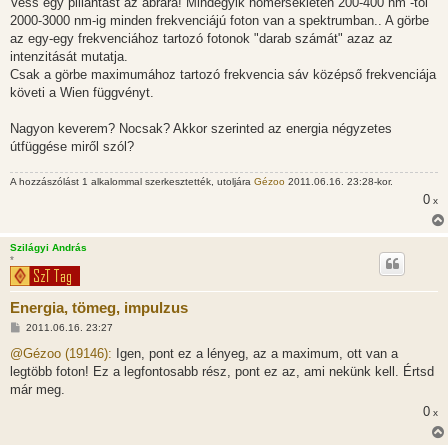
Vess egy pillantást az ábrára! Mindegyik hőmérsékleten 200-400 nm -től
á
s
2000-3000 nm-ig minden frekvenciájú foton van a spektrumban.. A görbe
z
az egy-egy frekvenciához tartozó fotonok "darab számát" azaz az
ó
l
intenzitását mutatja.
á
Csak a görbe maximumához tartozó frekvencia sáv középső frekvenciája
s
követi a Wien függvényt.
Nagyon keverem? Nocsak? Akkor szerinted az energia négyzetes
útfüggése miről szól?
A hozzászólást 1 alkalommal szerkesztették, utoljára
Gézoo
2011.06.16. 23:28-kor.
0
x
Szilágyi András
*
Energia, tömeg, impulzus
H
2011.06.16. 23:27
o
z
@Gézoo (19146):
Igen, pont ez a lényeg, az a maximum, ott van a
z
legtöbb foton! Ez a legfontosabb rész, pont ez az, ami nekünk kell. Értsd
á
s
már meg.
z
0
ó
x
l
á
s