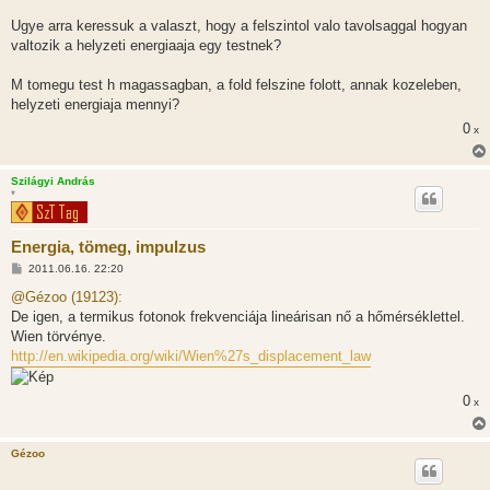
Ugye arra keressuk a valaszt, hogy a felszintol valo tavolsaggal hogyan
valtozik a helyzeti energiaaja egy testnek?
M tomegu test h magassagban, a fold felszine folott, annak kozeleben,
helyzeti energiaja mennyi?
0
x
Szilágyi András
*
Energia, tömeg, impulzus
H
2011.06.16. 22:20
o
z
@Gézoo (19123):
z
De igen, a termikus fotonok frekvenciája lineárisan nő a hőmérséklettel.
á
s
Wien törvénye.
z
http://en.wikipedia.org/wiki/Wien%27s_displacement_law
ó
l
á
s
0
x
Gézoo