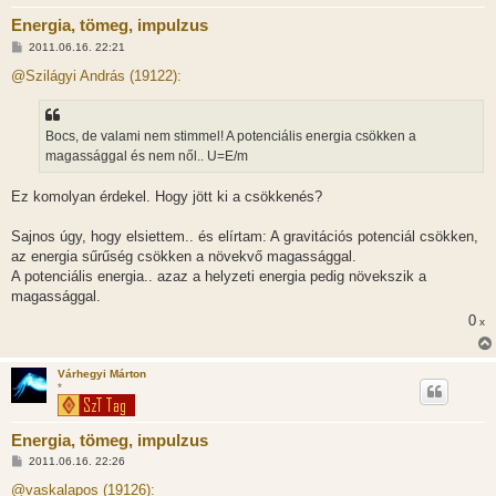
Energia, tömeg, impulzus
H
2011.06.16. 22:21
o
z
@Szilágyi András (19122):
z
á
s
z
Bocs, de valami nem stimmel! A potenciális energia csökken a
ó
l
magassággal és nem nől.. U=E/m
á
s
Ez komolyan érdekel. Hogy jött ki a csökkenés?
Sajnos úgy, hogy elsiettem.. és elírtam: A gravitációs potenciál csökken,
az energia sűrűség csökken a növekvő magassággal.
A potenciális energia.. azaz a helyzeti energia pedig növekszik a
magassággal.
0
x
Várhegyi Márton
*
Energia, tömeg, impulzus
H
2011.06.16. 22:26
o
z
@vaskalapos (19126):