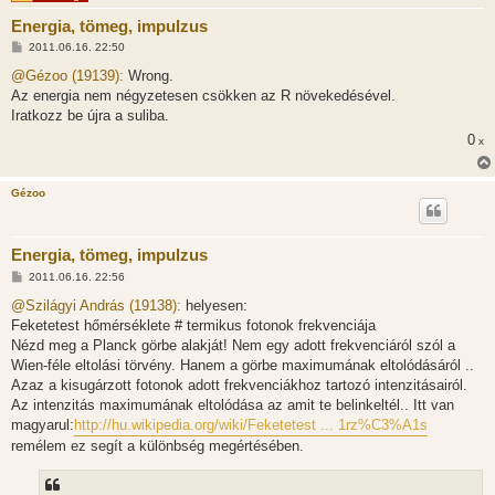
Energia, tömeg, impulzus
H
2011.06.16. 22:50
o
z
@Gézoo (19139):
Wrong.
z
Az energia nem négyzetesen csökken az R növekedésével.
á
s
Iratkozz be újra a suliba.
z
0
ó
x
l
á
s
Gézoo
Energia, tömeg, impulzus
H
2011.06.16. 22:56
o
z
@Szilágyi András (19138):
helyesen:
z
Feketetest hőmérséklete # termikus fotonok frekvenciája
á
s
Nézd meg a Planck görbe alakját! Nem egy adott frekvenciáról szól a
z
Wien-féle eltolási törvény. Hanem a görbe maximumának eltolódásáról ..
ó
l
Azaz a kisugárzott fotonok adott frekvenciákhoz tartozó intenzitásairól.
á
Az intenzitás maximumának eltolódása az amit te belinkeltél.. Itt van
s
magyarul:
http://hu.wikipedia.org/wiki/Feketetest ... 1rz%C3%A1s
remélem ez segít a különbség megértésében.