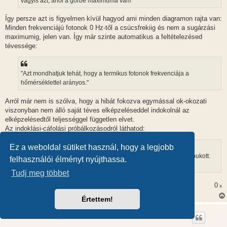
vagyis azt, ahol a görbe maximuma van!
Így persze azt is figyelmen kívül hagyod ami minden diagramon rajta van:
Minden frekvenciájú fotonok 0 Hz-től a csúcsfrekiig és nem a sugárzási
maximumig, jelen van. Így már szinte automatikus a feltételezésed
tévessége:
"Azt mondhatjuk tehát, hogy a termikus fotonok frekvenciája a
hőmérséklettel arányos."
Arról már nem is szólva, hogy a hibát fokozva egymással ok-okozati
viszonyban nem álló saját téves elképzeléseddel indokolnál az
elképzelésedtől teljességgel független elvet.
Az indoklási-cáfolási próbálkozásodról láthatod:
Ez a weboldal sütiket használ, hogy a legjobb
"Ez azonban nem így van, tehát az elméleted ezen a ponton elbukott.
felhasználói élményt nyújthassa.
Ennyi."
Tudj meg többet
0
x
Értettem!
Gézoo