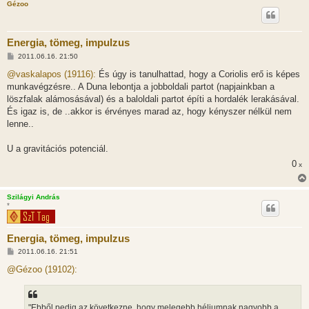
Gézoo
Energia, tömeg, impulzus
H
2011.06.16. 21:50
o
z
@vaskalapos (19116):
És úgy is tanulhattad, hogy a Coriolis erő is képes
z
munkavégzésre.. A Duna lebontja a jobboldali partot (napjainkban a
á
s
löszfalak alámosásával) és a baloldali partot építi a hordalék lerakásával.
z
És igaz is, de ..akkor is érvényes marad az, hogy kényszer nélkül nem
ó
l
lenne..
á
s
U a gravitációs potenciál.
0
x
Szilágyi András
*
Energia, tömeg, impulzus
H
2011.06.16. 21:51
o
z
@Gézoo (19102):
z
á
s
z
"Ebből pedig az következne, hogy melegebb héliumnak nagyobb a
ó