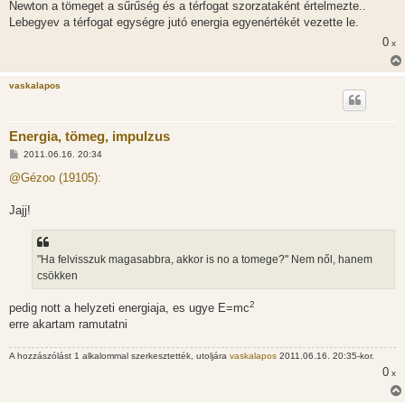
Newton a tömeget a sűrűség és a térfogat szorzataként értelmezte..
Lebegyev a térfogat egységre jutó energia egyenértékét vezette le.
0
x
vaskalapos
Energia, tömeg, impulzus
H
2011.06.16. 20:34
o
z
@Gézoo (19105):
z
á
s
Jajj!
z
ó
l
á
"Ha felvisszuk magasabbra, akkor is no a tomege?" Nem nől, hanem
s
csökken
2
pedig nott a helyzeti energiaja, es ugye E=mc
erre akartam ramutatni
A hozzászólást 1 alkalommal szerkesztették, utoljára
vaskalapos
2011.06.16. 20:35-kor.
0
x