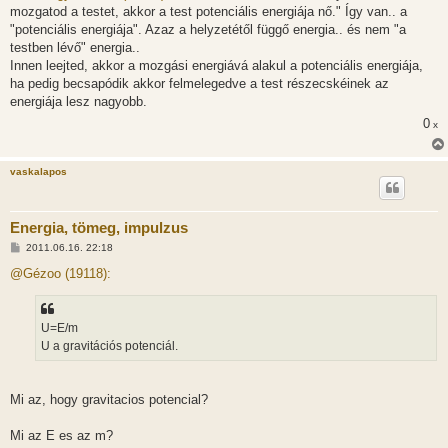
z
mozgatod a testet, akkor a test potenciális energiája nő." Így van.. a
á
s
"potenciális energiája". Azaz a helyzetétől függő energia.. és nem "a
z
testben lévő" energia..
ó
l
Innen leejted, akkor a mozgási energiává alakul a potenciális energiája,
á
ha pedig becsapódik akkor felmelegedve a test részecskéinek az
s
energiája lesz nagyobb.
0
x
vaskalapos
Energia, tömeg, impulzus
H
2011.06.16. 22:18
o
z
@Gézoo (19118):
z
á
s
z
U=E/m
ó
l
U a gravitációs potenciál.
á
s
Mi az, hogy gravitacios potencial?
Mi az E es az m?