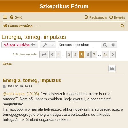
Szkeptikus Fórum
GyIK
Regisztráció
Belépés
K
Fórum kezdőlap
e
Energia, tömeg, impulzus
r
Keresés
Részlet
Válasz küldése
e
s
Oldal:
5
/
84
1
3
4
5
6
7
84
Előző
Követ
4193 hozzászólás
…
…
é
Gézoo
s
Energia, tömeg, impulzus
H
2011.06.16. 20:33
o
z
@vaskalapos (19103):
"Ha felvisszuk magasabbra, akkor is no a
z
tomege?" Nem nől, hanem csökken..ideje gyorsul, a hosszmércéi
á
s
megnyúlnak..
z
Ha nagyobb nyomás alá helyezzük, akkor növekszik a sűrűsége, azaz a
ó
l
tömegegységre jutó energia kisugárzása változatlan, de a kisebb
á
térfogatán az őt elérő sugárzás csökken.
s