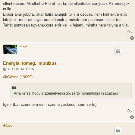
ellentétesen. Mindkettő F erőt fejt ki, de ellentétes irányban. Az eredőjük
nulla.
Ekkor akár jobbra, akár balra akarjuk tolni a csövet, nem kell extra erőt
kifejteni, mert az egyik áramlásnak a másik már pontosan ellent tart.
Tehát pontosan ugyanakkora erőt kell kifejteni, mintha nem folyna a víz.
0
x
alagi
Energia, tömeg, impulzus
H
2011.06.16. 20:56
o
z
@Gézoo (19099):
z
á
s
z
. Arra kérsz, hogy a személyeskedő, sértő mondatokra reagáljak?
ó
l
á
Igen. (bar szerintem sem szemelyeskedo, sem serto)
s
0
x
Gézoo