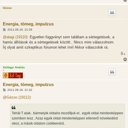
Gézoo
Energia, tömeg, impulzus
H
2011.06.16. 21:26
o
z
@alagi (19110):
Egyetlen függvényt sem találtam a sértegetések, a
z
hamis állítások és a sértegetések között.. Nincs mire válaszolnom.
á
s
Írj olyat amit szkeptikus fórumon lehet írni! Akkor válaszolok rá.
z
0
ó
x
l
á
s
Szilágyi András
*
Energia, tömeg, impulzus
H
2011.06.16. 21:32
o
z
@Gézoo (19112):
z
á
s
z
Tehát T alak.. bármelyik oldalra mozdítjuk el.. egyik oldal mindenképpen
ó
l
szemben lesz.. Azaz egyik oldal mindenképpen ellenerő növekedést
á
okoz, a másik oldalon csökkenést..
s