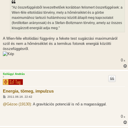
s
z
"Az összefüggésből levezethetőek korábban felismert összefüggések: a
ó
l
Wien-féle eltolódási törvény, mely a hőmérséklet és a görbe
á
maximumához tartozó hullámhossz között állapít meg kapcsolatot
s
(fordítottan arányosak) és a Stefan-Boltzmann törvény, amely az összes
kisugárzott energiát adja meg."
A Wien-féle eltolódási függvény a fekete test sugárzási maximumáról
szól és nem a hőmérséklet és a termikus fotonok energiái közötti
összefüggésről.
0
x
Szilágyi András
*
Energia, tömeg, impulzus
H
2011.06.16. 22:42
o
z
@Gézoo (19130):
A gravitációs potenciál is nő a magassággal.
z
á
s
0
x
z
ó
l
á