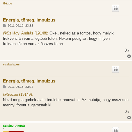
Gézoo
Energia, tömeg, impulzus
H
2011.06.16. 23:32
o
z
@Szilágyi András (19148):
Oké.. neked az a fontos, hogy melyik
z
frekvencián van a legtöbb foton. Nekem pedig az, hogy milyen
á
s
frekvenciákon van az összes foton.
z
0
ó
x
l
á
s
vaskalapos
Energia, tömeg, impulzus
H
2011.06.16. 23:33
o
z
@Gézoo (19149):
z
Nezd meg a gorbek alatti teruletek aranyat is. Az mutatja, hogy osszesen
á
s
mennyi fotont sugaroznak ki.
z
0
ó
x
l
á
s
Szilágyi András
*