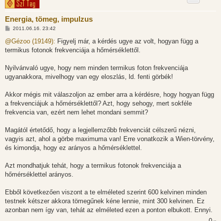
Energia, tömeg, impulzus
H
2011.06.16. 23:42
o
z
@Gézoo (19149):
Figyelj már, a kérdés ugye az volt, hogyan függ a
z
termikus fotonok frekvenciája a hőmérséklettől.
á
s
z
Nyilvánvaló ugye, hogy nem minden termikus foton frekvenciája
ó
l
ugyanakkora, mivelhogy van egy eloszlás, ld. fenti görbék!
á
s
Akkor mégis mit válaszoljon az ember arra a kérdésre, hogy hogyan függ
a frekvenciájuk a hőmérséklettől? Azt, hogy sehogy, mert sokféle
frekvencia van, ezért nem lehet mondani semmit?
Magától értetődő, hogy a legjellemzőbb frekvenciát célszerű nézni,
vagyis azt, ahol a görbe maximuma van! Erre vonatkozik a Wien-törvény,
és kimondja, hogy ez arányos a hőmérséklettel.
Azt mondhatjuk tehát, hogy a termikus fotonok frekvenciája a
hőmérséklettel arányos.
Ebből következően viszont a te elméleted szerint 600 kelvinen minden
testnek kétszer akkora tömegűnek kéne lennie, mint 300 kelvinen. Ez
azonban nem így van, tehát az elméleted ezen a ponton elbukott. Ennyi.
0