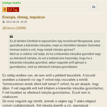
Szilágyi András
*
Energia, tömeg, impulzus
H
2011.06.16. 20:35
o
z
@Gézoo (19098):
z
á
s
z
Ez jó kérdés! Derítsük ki egyszerűen egy locsolóval! Mozgassuk, azaz
ó
l
gyorsítsuk a kiáramlás irányába, majd az ellentétes irányba! Szerinted
á
honnan tudná a cső, hogy melyik irányba gyorsul?
s
Mert az a csibész cső tudja, és ha a kiáramlás irányába gyorsítod vagy
az ellenkező irányba, és ezt a tudását arra használja, hogy ha a
kiáramlás irányába gyorsítod, akkor nagyobb erőt igényel a
gyorsításhoz, mint az ellenkező irányba gyorsításkor.
Ez eddig rendben van, de nem erről a példáról beszélünk. A locsoló
esetében a kiáramló víz egy F erővel tolja visszafele a tömlőt.
Természetesen ennek ellent kell tartani F erővel, ha azt akarjuk, hogy
álljon. F-nél nagyobb erőt kell kifejteni a kiáramlás irányába gyorsításhoz,
F-nél kisebbet az ellenkező irányba gyorsításhoz. Ezzel nem is
vitatkozom.
De most vegyünk egy tömlőt, aminek a végére egy T alakú elágazó
csövet csatlakoztatunk. Két irányba áramlik a víz, egymással