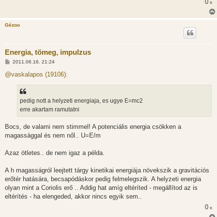
0
x
Gézoo
Energia, tömeg, impulzus
H
2011.06.16. 21:24
o
z
@vaskalapos (19106):
z
á
s
z
pedig nott a helyzeti energiaja, es ugye E=mc2
ó
l
erre akartam ramutatni
á
s
Bocs, de valami nem stimmel! A potenciális energia csökken a
magassággal és nem nől.. U=E/m
Azaz ötletes.. de nem igaz a példa.
A h magasságról leejtett tárgy kinetikai energiája növekszik a gravitációs
erőtér hatására, becsapódáskor pedig felmelegszik. A helyzeti energia
olyan mint a Coriolis erő .. Addig hat amíg eltéríted - megállítod az is
eltérítés - ha elengeded, akkor nincs egyik sem..
0
x