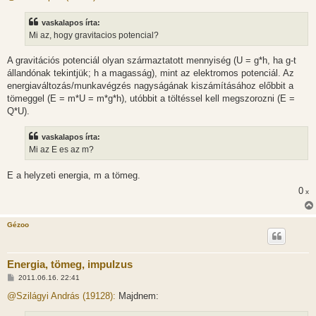
z
á
s
vaskalapos írta:
z
Mi az, hogy gravitacios potencial?
ó
l
á
A gravitációs potenciál olyan származtatott mennyiség (U = g*h, ha g-t
s
állandónak tekintjük; h a magasság), mint az elektromos potenciál. Az
energiaváltozás/munkavégzés nagyságának kiszámításához előbbit a
tömeggel (E = m*U = m*g*h), utóbbit a töltéssel kell megszorozni (E =
Q*U).
vaskalapos írta:
Mi az E es az m?
E a helyzeti energia, m a tömeg.
0
x
Gézoo
Energia, tömeg, impulzus
H
2011.06.16. 22:41
o
z
@Szilágyi András (19128):
Majdnem:
z
á