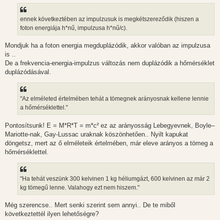
ennek következtében az impulzusuk is megkétszereződik (hiszen a
foton energiája h*nű, impulzusa h*nű/c).
Mondjuk ha a foton energia megduplázódik, akkor valóban az impulzusa
is ..
De a frekvencia-energia-impulzus változás nem duplázódik a hőmérséklet
duplázódásával.
"Az elméleted értelmében tehát a tömegnek arányosnak kellene lennie
a hőmérséklettel."
Pontosítsunk! E = M*R*T = m*c² ez az arányosság Lebegyevnek, Boyle–
Mariotte-nak, Gay-Lussac uraknak köszönhetően.. Nyilt kapukat
döngetsz, mert az ő elméleteik értelmében, már eleve arányos a tömeg a
hőmérséklettel.
"Ha tehát veszünk 300 kelvinen 1 kg héliumgázt, 600 kelvinen az már 2
kg tömegű lenne. Valahogy ezt nem hiszem."
Még szerencse.. Mert senki szerint sem annyi.. De te miből
következtettél ilyen lehetőségre?