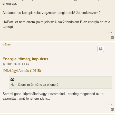
energiaja.
Altalanos es kozepiskolat vegzettek, segitsetek! Jol emlekszem?
U=E/m -et nem ertem (mint jelolsz U-val? fondolom E az energia es m a
tomeg)
0
x
Gézoo
Energia, tömeg, impulzus
H
2011.06.16. 21:46
o
z
@Szilágyi András (19115):
z
á
s
z
Nem látom, miért nőne az ellenerő.
ó
l
á
Semmi gond. kipróbálod vagy kiszámolod.. esetleg megnézed azt a
s
számítást amit feltettem ide is..
0
x