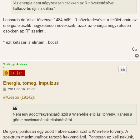
"Az energia nem négyzetesen csökken az R növekedésével.
Iratkozz be újra a suliba."
Leonardo da Vinci törvénye 1484-ből*.. R növekedésével a felület amin az
energia eloszlik négyzetesen növekszik, azaz az energia négyzetesen
2
csökken az R
szerint..
* ezt kétszer is elírtam.. bocs!
0
x
Szilágyi András
*
Energia, tömeg, impulzus
H
2011.06.16. 23:06
o
z
@Gézoo (19142):
z
á
s
z
Nem egy adott frekvenciáról szól a Wien-féle eltolási törvény. Hanem a
ó
l
görbe maximumának eltolódásáról
á
s
De igen, pontosan egy adott frekvenciáról szól a Wien-féle törvény. A
spektrum maximumához tartozó frekvenciáról. Pontosan ez kell nekünk,