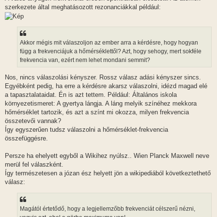
szerkezete által meghatásozott rezonanciákkal például:
Akkor mégis mit válaszoljon az ember arra a kérdésre, hogy hogyan
függ a frekvenciájuk a hőmérséklettől? Azt, hogy sehogy, mert sokféle
frekvencia van, ezért nem lehet mondani semmit?
Nos, nincs válaszolási kényszer. Rossz válasz adási kényszer sincs.
Egyébként pedig, ha erre a kérdésre akarsz válaszolni, idézd magad elé
a tapasztalataidat. Én is azt tettem. Például: Általános iskola
környezetismeret: A gyertya lángja. A láng melyik színéhez mekkora
hőmérséklet tartozik, és azt a színt mi okozza, milyen frekvencia
összetevői vannak?
Így egyszerűen tudsz válaszolni a hőmérséklet-frekvencia
összefüggésre.
Persze ha ehelyett egyből a Wikihez nyúlsz.. Wien Planck Maxwell neve
merül fel válaszként.
Így természetesen a józan ész helyett jön a wikipediából következtethető
válasz:
Magától értetődő, hogy a legjellemzőbb frekvenciát célszerű nézni,