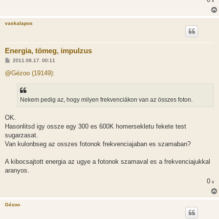
x
vaskalapos
Energia, tömeg, impulzus
H
2011.06.17. 00:11
o
z
@Gézoo (19149):
z
á
s
z
Nekem pedig az, hogy milyen frekvenciákon van az összes foton.
ó
l
á
OK.
s
Hasonlitsd igy ossze egy 300 es 600K homersekletu fekete test
sugarzasat.
Van kulonbseg az osszes fotonok frekvenciajaban es szamaban?
A kibocsajtott energia az ugye a fotonok szamaval es a frekvenciajukkal
aranyos.
0
x
Gézoo