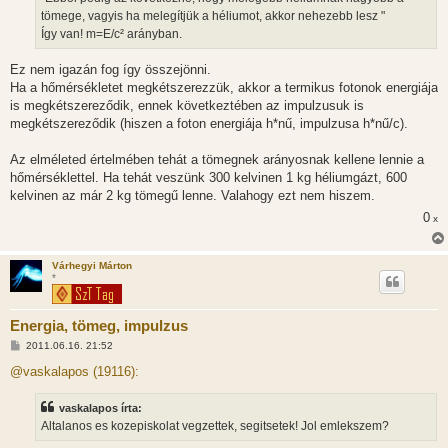
l
tömege, vagyis ha melegítjük a héliumot, akkor nehezebb lesz "
á
Így van! m=E/c² arányban.
s
Ez nem igazán fog így összejönni.
Ha a hőmérsékletet megkétszerezzük, akkor a termikus fotonok energiája
is megkétszereződik, ennek következtében az impulzusuk is
megkétszereződik (hiszen a foton energiája h*nű, impulzusa h*nű/c).
Az elméleted értelmében tehát a tömegnek arányosnak kellene lennie a
hőmérséklettel. Ha tehát veszünk 300 kelvinen 1 kg héliumgázt, 600
kelvinen az már 2 kg tömegű lenne. Valahogy ezt nem hiszem.
0
x
Várhegyi Márton
*
Energia, tömeg, impulzus
H
2011.06.16. 21:52
o
z
@vaskalapos (19116):
z
á
s
vaskalapos írta:
z
Altalanos es kozepiskolat vegzettek, segitsetek! Jol emlekszem?
ó
l