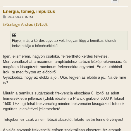
Energia, tömeg, impulzus
H
2011.06.17. 07:53
o
z
@Szilágyi András (19153):
z
á
s
z
Figyelj már, a kérdés ugye az volt, hogyan függ a termikus fotonok
ó
l
frekvenciája a hőmérséklettől.
á
s
Igen, elismerem, nagyon csalóka, félreérthető kérdés felvetés.
Mert vonatkozhat a maximum amplitúdóhoz tartozó középfrekvenciára és
magára a kisugárzott maximum frekvenciára egyaránt. Én az utóbbiról
írok, te meg folyton az előbbiről.
Győzködsz, hogy az előbbi a jó.. Oké, legyen az előbbi a jó.. Na de mire
is?
Miután a termikus sugárzások frekvencia eloszlása 0 Hz-től az adott
hőmérsékletre jellemző (Előbb idéztem a Planck görbéről 6000 K foknál
1500 THz -ig) felső frekvenciáig minden frekvencián kisugárzott fotonok
együttes jelenlétével jellemezhető.
Tetejében ez csak a nem létező abszolút fekete testre lenne érvényes!
A valós anyagok frekvenciái erősen spektrálisan elosztott. Az atomok