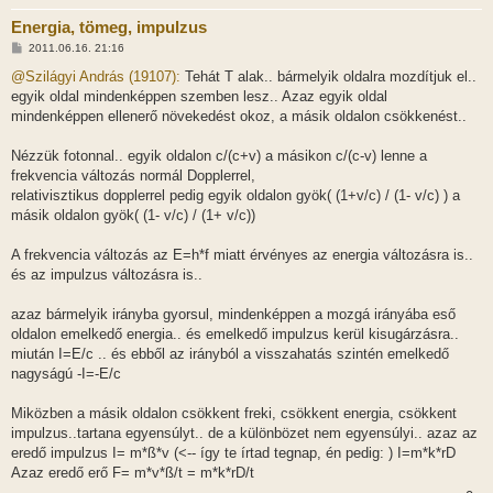
Energia, tömeg, impulzus
H
2011.06.16. 21:16
o
z
@Szilágyi András (19107):
Tehát T alak.. bármelyik oldalra mozdítjuk el..
z
egyik oldal mindenképpen szemben lesz.. Azaz egyik oldal
á
s
mindenképpen ellenerő növekedést okoz, a másik oldalon csökkenést..
z
ó
l
Nézzük fotonnal.. egyik oldalon c/(c+v) a másikon c/(c-v) lenne a
á
frekvencia változás normál Dopplerrel,
s
relativisztikus dopplerrel pedig egyik oldalon gyök( (1+v/c) / (1- v/c) ) a
másik oldalon gyök( (1- v/c) / (1+ v/c))
A frekvencia változás az E=h*f miatt érvényes az energia változásra is..
és az impulzus változásra is..
azaz bármelyik irányba gyorsul, mindenképpen a mozgá irányába eső
oldalon emelkedő energia.. és emelkedő impulzus kerül kisugárzásra..
miután I=E/c .. és ebből az irányból a visszahatás szintén emelkedő
nagyságú -I=-E/c
Miközben a másik oldalon csökkent freki, csökkent energia, csökkent
impulzus..tartana egyensúlyt.. de a különbözet nem egyensúlyi.. azaz az
eredő impulzus I= m*ß*v (<-- így te írtad tegnap, én pedig: ) I=m*k*rD
Azaz eredő erő F= m*v*ß/t = m*k*rD/t