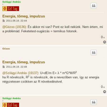
Szilágyi András
s
*
Energia, tömeg, impulzus
H
2011.06.16. 22:44
o
z
@Gézoo (19136):
És akkor mi van? Pont ez kell nekünk. Nem értem, mi
z
a problémád. Feketetest-sugárzás = termikus fotonok.
á
s
0
x
z
ó
l
á
Gézoo
s
Energia, tömeg, impulzus
H
2011.06.16. 22:48
o
2
z
@Szilágyi András (19137):
U=dE/m E= λ * m*G*M/R
z
2
ha R növekszik, R
is növekszik, de a nevezőben van, így az energia
á
s
négyzetesen csökken az R növekedésével.
z
0
ó
x
l
á
s
Szilágyi András
*