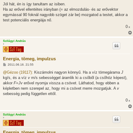
á
Jól hát, én is így tanultam az isiben.
s
Ha az erővel ellentétes irányban (= az elmozdulás- és az erővektor
egymással 90 foknál nagyobb szöget zár be) mozgatod a testet, akkor a
test potenciális energiája nő.
0
x
Szilágyi András
*
Energia, tömeg, impulzus
H
2011.06.16. 21:55
o
z
@Gézoo (19117):
Kiszámolni nagyon könnyű. Ha a víz tömegárama
J
z
kg/s, és a víz
v
m/s sebességgel áramlik ki a csőből (a csőhöz képest),
á
s
akkor
F
=
Jv
erővel nyomja vissza a csövet. Láthatod, hogy ebben a
z
képletben nem szerepel az, hogy mi a csövet merre mozgatjuk. A
v
ó
l
sebesség pedig független ettől.
á
0
s
x
Szilágyi András
*
Energia, tömeg, impulzus