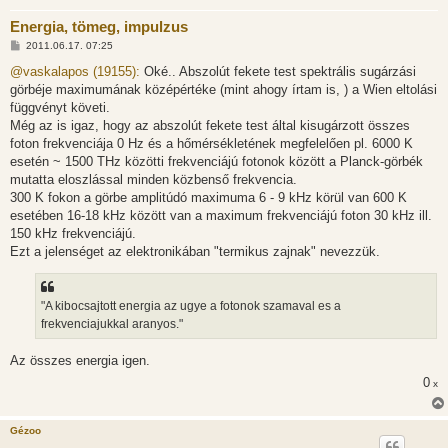
Energia, tömeg, impulzus
H
2011.06.17. 07:25
o
z
@vaskalapos (19155):
Oké.. Abszolút fekete test spektrális sugárzási
z
görbéje maximumának középértéke (mint ahogy írtam is, ) a Wien eltolási
á
s
függvényt követi.
z
Még az is igaz, hogy az abszolút fekete test által kisugárzott összes
ó
l
foton frekvenciája 0 Hz és a hőmérsékletének megfelelően pl. 6000 K
á
esetén ~ 1500 THz közötti frekvenciájú fotonok között a Planck-görbék
s
mutatta eloszlással minden közbenső frekvencia.
300 K fokon a görbe amplitúdó maximuma 6 - 9 kHz körül van 600 K
esetében 16-18 kHz között van a maximum frekvenciájú foton 30 kHz ill.
150 kHz frekvenciájú.
Ezt a jelenséget az elektronikában "termikus zajnak" nevezzük.
"A kibocsajtott energia az ugye a fotonok szamaval es a
frekvenciajukkal aranyos."
Az összes energia igen.
0
x
Gézoo