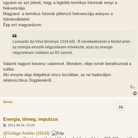
ugyanis ez azt jelenti, hogy a legtöbb termikus fotonnak ennyi a
frekvenciája.
Magyarul: a termikus fotonok jellemző frekvenciája arányos a
hőmérséklettel.
Épp ezt magyarázom.
Leonardo da Vinci törvénye 1534-ből.. R növekedésével a felület amin
az energia eloszlik négyzetesen növekszik, azaz az energia
négyzetesen csökken az R2 szerint..
Valamit nagyon keversz valamivel. Mondom, ideje ismét beiratkoznod a
suliba.
Aki ennyire alap dolgokkal nincs tisztában, az ne hadováljon
relativisztikus Dopplerekről...
0
x
Gézoo
Energia, tömeg, impulzus
H
2011.06.16. 23:25
o
z
@Szilágyi András (19143):
z