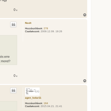
0
x
V
i
s
Nsolt
s
z
Hozzászólások:
278
Csatlakozott:
2009.12.09. 19:26
a
a
t
e
t
e
j
é
,és erre
r
it mond?
e
0
x
V
i
s
s
z
a
agen_kolar11
a
Hozzászólások:
184
t
Csatlakozott:
2015.04.21. 21:41
e