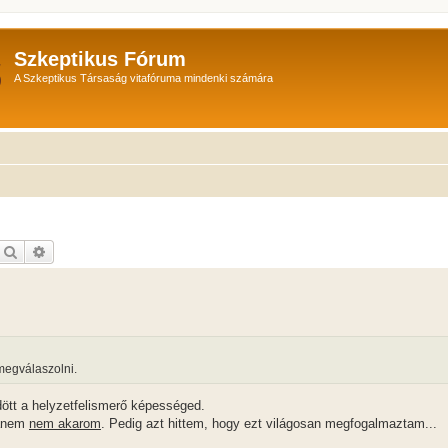
Szkeptikus Fórum
A Szkeptikus Társaság vitafóruma mindenki számára
Keresés
Részletes keresés
megválaszolni.
ött a helyzetfelismerő képességed.
hanem
nem akarom
. Pedig azt hittem, hogy ezt világosan megfogalmaztam...