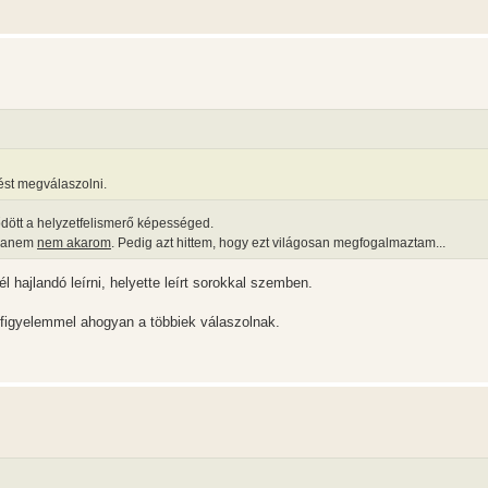
ést megválaszolni.
dött a helyzetfelismerő képességed.
 hanem
nem akarom
. Pedig azt hittem, hogy ezt világosan megfogalmaztam...
hajlandó leírni, helyette leírt sorokkal szemben.
figyelemmel ahogyan a többiek válaszolnak.