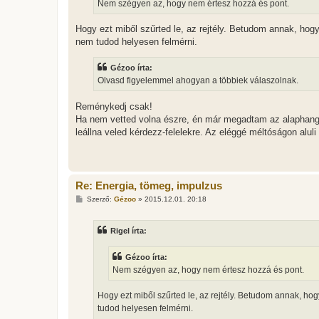
s
Nem szégyen az, hogy nem értesz hozzá és pont.
z
ó
l
Hogy ezt miből szűrted le, az rejtély. Betudom annak, hog
á
nem tudod helyesen felmérni.
s
Gézoo írta:
Olvasd figyelemmel ahogyan a többiek válaszolnak.
Reménykedj csak!
Ha nem vetted volna észre, én már megadtam az alaphango
leállna veled kérdezz-felelekre. Az eléggé méltóságon alul
Re: Energia, tömeg, impulzus
H
Szerző:
Gézoo
»
2015.12.01. 20:18
o
z
z
Rigel írta:
á
s
z
Gézoo írta:
ó
l
Nem szégyen az, hogy nem értesz hozzá és pont.
á
s
Hogy ezt miből szűrted le, az rejtély. Betudom annak, ho
tudod helyesen felmérni.