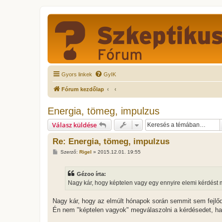
Gyors linkek
GyIK
Fórum kezdőlap
Energia, tömeg, impulzus
Válasz küldése
Re: Energia, tömeg, impulzus
H
Szerző:
Rigel
»
2015.12.01. 19:55
o
z
z
Gézoo írta:
á
s
Nagy kár, hogy képtelen vagy egy ennyire elemi kérdést 
z
ó
l
Nagy kár, hogy az elmúlt hónapok során semmit sem fejlőd
á
Én nem "képtelen vagyok" megválaszolni a kérdésedet, 
s