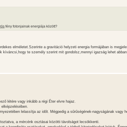
rös
fény fotonjainak energiája között?
dekes elméletet.Szerinte a gravitáció helyzeti energia formájában is megjele
nék kíváncsi,hogy te személy szerint mit gondolsz,mennyi igazság lehet abban
ő létére vagy inkább a régi Éter elvre hajaz.
z elképzelésében.
örnyezetében lelassítja az időt. Mégpedig a sűrűségének-nagyságának vagy 
oztatva, a mércénk osztásai közötti távolságot lecsökkenti.
t a koordináta osztásokat, amelyekkel a térbeli kiterjedéseket leírjuk. Éppe