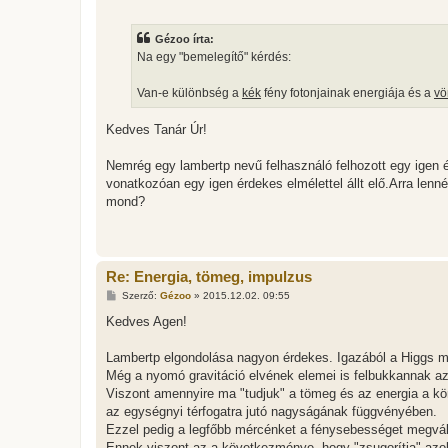
o
z
z
Gézoo írta:
á
s
Na egy "bemelegítő" kérdés:
z
ó
l
Van-e különbség a
kék
fény fotonjainak energiája és a
vö
á
s
Kedves Tanár Úr!
Nemrég egy lambertp nevű felhasználó felhozott egy igen ér
vonatkozóan egy igen érdekes elmélettel állt elő.Arra len
mond?
Re: Energia, tömeg, impulzus
H
Szerző:
Gézoo
»
2015.12.02. 09:55
o
z
Kedves Agen!
z
á
s
Lambertp elgondolása nagyon érdekes. Igazából a Higgs mez
z
Még a nyomó gravitáció elvének elemei is felbukkannak a
ó
l
Viszont amennyire ma "tudjuk" a tömeg és az energia a k
á
az egységnyi térfogatra jutó nagyságának függvényében.
s
Ezzel pedig a legfőbb mércénket a fénysebességet megvált
Ennek viszont az a következménye, hogy "zsugorítja" azoka