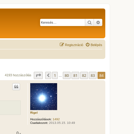
Keresés
Részletes keresés
Regisztráció
Belépés
Oldal:
84
/
84
1
80
81
82
83
84
Előző
4193 hozzászólás
…
Rigel
Hozzászólások:
1492
Csatlakozott:
2013.05.15. 10:49
0
x