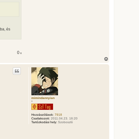
ba, és
0
x
V
i
s
s
z
a
a
t
e
t
mimindannyian
*
e
j
é
Hozzászólások:
7918
r
Csatlakozott:
2011.04.23. 16:20
e
Tartózkodási hely:
Szoboszló