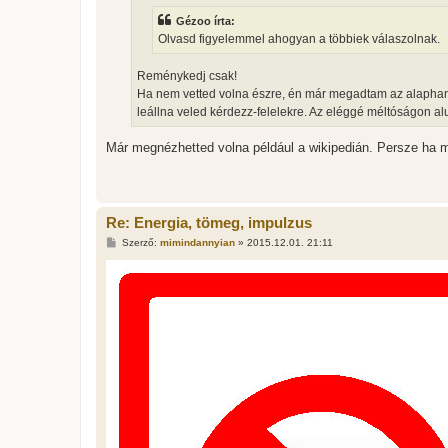
Gézoo írta:
Olvasd figyelemmel ahogyan a többiek válaszolnak.
Reménykedj csak!
Ha nem vetted volna észre, én már megadtam az alaphan
leállna veled kérdezz-felelekre. Az eléggé méltóságon al
Már megnézhetted volna például a wikipedián. Persze ha 
Re: Energia, tömeg, impulzus
H
Szerző:
mimindannyian
»
2015.12.01. 21:11
o
z
z
á
s
z
ó
l
á
s