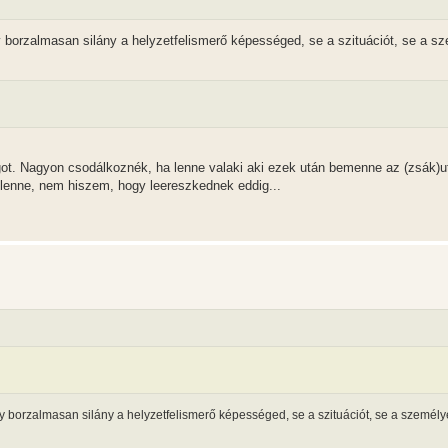
y borzalmasan silány a helyzetfelismerő képességed, se a szituációt, se a s
t. Nagyon csodálkoznék, ha lenne valaki aki ezek után bemenne az (zsák)u
i lenne, nem hiszem, hogy leereszkednek eddig...
gy borzalmasan silány a helyzetfelismerő képességed, se a szituációt, se a személ