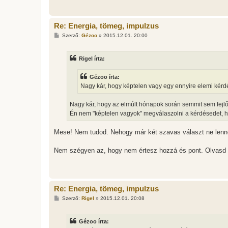
Re: Energia, tömeg, impulzus
H
Szerző:
Gézoo
»
2015.12.01. 20:00
o
z
z
Rigel írta:
á
s
z
Gézoo írta:
ó
l
Nagy kár, hogy képtelen vagy egy ennyire elemi kérd
á
s
Nagy kár, hogy az elmúlt hónapok során semmit sem fejlő
Én nem "képtelen vagyok" megválaszolni a kérdésedet,
Mese! Nem tudod. Nehogy már két szavas választ ne lennél 
Nem szégyen az, hogy nem értesz hozzá és pont. Olvasd 
Re: Energia, tömeg, impulzus
H
Szerző:
Rigel
»
2015.12.01. 20:08
o
z
z
Gézoo írta:
á