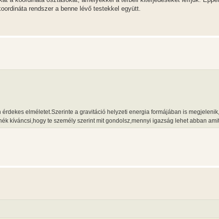
ordináta rendszer a benne lévő testekkel együtt.
érdekes elméletet.Szerinte a gravitáció helyzeti energia formájában is megjelenik
ennék kíváncsi,hogy te személy szerint mit gondolsz,mennyi igazság lehet abban am