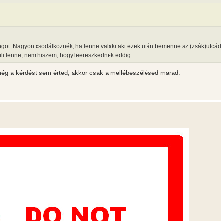
got. Nagyon csodálkoznék, ha lenne valaki aki ezek után bemenne az (zsák)utcád
uli lenne, nem hiszem, hogy leereszkednek eddig...
még a kérdést sem érted, akkor csak a mellébeszélésed marad.