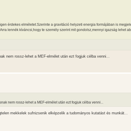
gen érdekes elméletet.Szerinte a gravitáció helyzeti energia formájában is megjel
ő.Arra lennék kíváncsi,hogy te személy szerint mit gondolsz,mennyi igazság lehet a
ak nem rossz-lehet a MEF-elmélet után ezt fogjuk célba venni...
nak nem rossz-lehet a MEF-elmélet után ezt fogjuk célba venni...
gtelen mekkelek sufnizsenik elképzelik a tudományos kutatást és munkát...