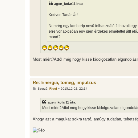
z
agen_kolar11 írta:
ó
l
á
Kedves Tanár Úr!
s
Nemrég egy lambertp nevű felhasználó felhozott egy i
erre vonatkozóan egy igen érdekes elmélettel állt el
mond?
Most miért?Attól még hogy kissé kidolgozatlan,elgondolásn
Re: Energia, tömeg, impulzus
H
Szerző:
Rigel
»
2015.12.02. 22:14
o
z
z
agen_kolar11 írta:
á
s
Most miért?Attól még hogy kissé kidolgozatlan,elgondolás
z
ó
l
Ahogy azt a magukat sokra tartó, amúgy tudatlan, tehetsé
á
s