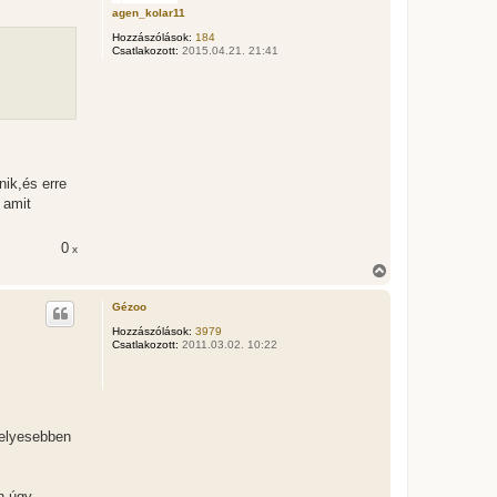
a
agen_kolar11
a
Hozzászólások:
184
t
Csatlakozott:
2015.04.21. 21:41
e
t
e
j
é
r
e
nik,és erre
 amit
0
x
V
i
s
Gézoo
s
z
Hozzászólások:
3979
Csatlakozott:
2011.03.02. 10:22
a
a
t
e
t
e
helyesebben
j
é
r
e
n úgy