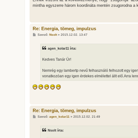
mintha egyszerre három koordináta mentén zsugorodna a ko
Re: Energia, tömeg, impulzus
H
Szerző:
Nsolt
»
2015.12.02. 13:47
o
z
z
agen_kolar11 írta:
á
s
z
Kedves Tanár Úr!
ó
l
á
Nemrég egy lambertp nevű felhasználó felhozott egy igen 
s
vonatkozóan egy igen érdekes elmélettel állt elő.Arra l
Re: Energia, tömeg, impulzus
H
Szerző:
agen_kolar11
»
2015.12.02. 21:49
o
z
z
Nsolt írta:
á
s