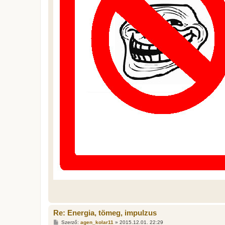
Re: Energia, tömeg, impulzus
H
Szerző:
agen_kolar11
»
2015.12.01. 22:29