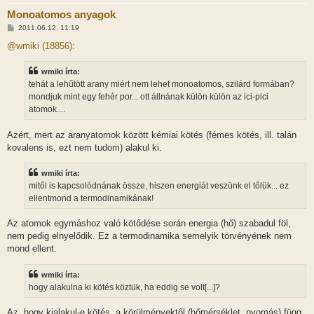
Monoatomos anyagok
H
2011.06.12. 11:19
o
z
@wmiki (18856):
z
á
s
wmiki írta:
z
tehát a lehűtött arany miért nem lehet monoatomos, szilárd formában?
ó
l
mondjuk mint egy fehér por... ott állnának külön külön az ici-pici
á
atomok....
s
Azért, mert az aranyatomok között kémiai kötés (fémes kötés, ill. talán
kovalens is, ezt nem tudom) alakul ki.
wmiki írta:
mitől is kapcsolódnának össze, hiszen energiát veszünk el tőlük... ez
ellentmond a termodinamikának!
Az atomok egymáshoz való kötődése során energia (hő) szabadul föl,
nem pedig elnyelődik. Ez a termodinamika semelyik törvényének nem
mond ellent.
wmiki írta:
hogy alakulna ki kötés köztük, ha eddig se volt[...]?
Az, hogy kialakul-e kötés, a körülményektől (hőmérséklet, nyomás) függ,