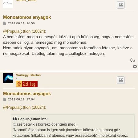
Monoatomos anyagok
H
2011.06.11. 16:56
o
z
@Popula(c)tion (18824):
z
A nemesfém meg a nemesgáz közötti apró különbség, hogy a nemesfém
á
s
szépen csillog, a nemesgáz meg monoatomos.
z
Nem tudok olyan anyagról, ami monoatomos formában létezne, kivéve a
ó
l
nemesgázokat. Esetleg talán még a csillagközi hidrogén.
á
0
s
x
Várhegyi Márton
*
Monoatomos anyagok
H
2011.06.11. 17:04
o
z
@Popula(c)tion (18824):
z
á
s
Popula(c)tion írta:
z
Itt azért egy kis korrekciót engedj meg!;
ó
l
"Normál" állapotban is igen sok (kovalens kötésre hajlamos) gáz
á
kétatomos (ritkábban 3 atomos, vagy összetettebb)) molekulát képez,
s