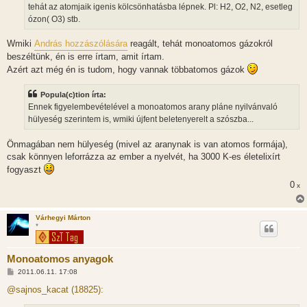
tehát az atomjaik igenis kölcsönhatásba lépnek. Pl: H2, O2, N2, esetleg
ózon( O3) stb.
Wmiki
András hozzászólására
reagált, tehát monoatomos gázokról
beszéltünk, én is erre írtam, amit írtam.
Azért azt még én is tudom, hogy vannak többatomos gázok
Popula(c)tion írta:
Ennek figyelembevételével a monoatomos arany pláne nyilvánvaló
hülyeség szerintem is, wmiki újfent beletenyerelt a szószba...
Önmagában nem hülyeség (mivel az aranynak is van atomos formája),
csak könnyen leforrázza az ember a nyelvét, ha 3000 K-es életelixírt
fogyaszt
0
x
Várhegyi Márton
*
Monoatomos anyagok
H
2011.06.11. 17:08
o
z
@sajnos_kacat (18825):
z
á