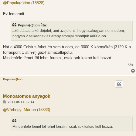
z
@Popula(c)tion (18828):
z
á
s
Ez lemaradt:
z
ó
l
Popula(c)tion írta:
á
azért láttad a kérdőjelet, ami azt jelenti, hogy csakugyan nem tudom,
s
hogyan viselkednek az arany atomjai mondjuk 4000o-on.
Hát a 4000 Celsius-fokot én sem tudom, de 3000 K környékén (3129 K a
forráspont 1 atm-n) gáz-halmazállapotú.
Mindenféle fémet föl lehet forralni, csak sok kakaó kell hozzá.
0
x
Popula(c)tion
Monoatomos anyagok
H
2011.06.11. 17:44
o
z
@Várhegyi Márton (18833):
z
á
s
z
Mindenféle fémet föl lehet forralni, csak sok kakaó kell hozzá.
ó
l
á