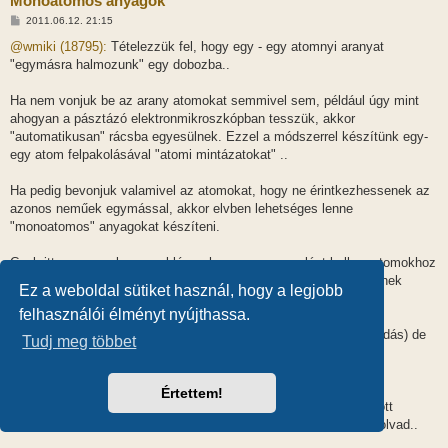
Monoatomos anyagok
H
2011.06.12. 21:15
o
z
@wmiki (18795):
Tételezzük fel, hogy egy - egy atomnyi aranyat
z
"egymásra halmozunk" egy dobozba..
á
s
z
Ha nem vonjuk be az arany atomokat semmivel sem, például úgy mint
ó
l
ahogyan a pásztázó elektronmikroszkópban tesszük, akkor
á
"automatikusan" rácsba egyesülnek. Ezzel a módszerrel készítünk egy-
s
egy atom felpakolásával "atomi mintázatokat" ..
Ha pedig bevonjuk valamivel az atomokat, hogy ne érintkezhessenek az
azonos neműek egymással, akkor elvben lehetséges lenne
"monoatomos" anyagokat készíteni.
Csak itt meg azzal van probléma, hogy a csomagolást kell az atomokhoz
rögzíteni. Az ilyen rögzítést kémiai vagy intermetallikus kötéseknek
Ez a weboldal sütiket használ, hogy a legjobb
nevezzük.
felhasználói élményt nyújthassa.
Az első megoldás arany esetében ritka, de létező (Királyvizes oldás) de
Tudj meg többet
akkor ionos kötés és hidrát burok kizárja az "egyatomos" arany
lehetőségét.
Értettem!
A második esetben például a higannyal lehetne csomagolni, de ott
viszont a higany működik "ragasztóként" és amalgámmá összeolvad..