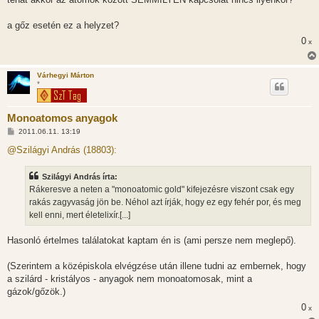
á
s
z
a gőz esetén ez a helyzet?
ó
l
0
x
á
s
Várhegyi Márton
*
Monoatomos anyagok
H
2011.06.11. 13:19
o
z
@Szilágyi András (18803):
z
á
s
Szilágyi András írta:
z
Rákeresve a neten a "monoatomic gold" kifejezésre viszont csak egy
ó
l
rakás zagyvaság jön be. Néhol azt írják, hogy ez egy fehér por, és meg
á
kell enni, mert életelixír.[...]
s
Hasonló értelmes találatokat kaptam én is (ami persze nem meglepő).
(Szerintem a középiskola elvégzése után illene tudni az embernek, hogy
a szilárd - kristályos - anyagok nem monoatomosak, mint a
gázok/gőzök.)
0
x