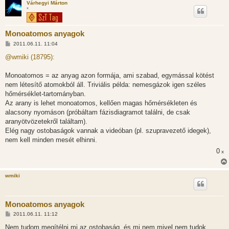
Várhegyi Márton
*
Monoatomos anyagok
H
2011.06.11. 11:04
o
z
@wmiki (18795):
z
á
s
Monoatomos = az anyag azon formája, ami szabad, egymással kötést
z
nem létesítő atomokból áll. Triviális példa: nemesgázok igen széles
ó
l
hőmérséklet-tartományban.
á
Az arany is lehet monoatomos, kellően magas hőmérsékleten és
s
alacsony nyomáson (próbáltam fázisdiagramot találni, de csak
aranyötvözetekről találtam).
Elég nagy ostobaságok vannak a videóban (pl. szupravezető idegek),
nem kell minden mesét elhinni.
0
x
wmiki
Monoatomos anyagok
H
2011.06.11. 11:12
o
z
Nem tudom megítélni mi az ostobaság, és mi nem mivel nem tudok