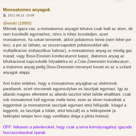
Monoatomos anyagok
H
2011.06.12. 13:06
o
z
@wmiki (18860):
z
Mikinek igaza van, a monoatomos anyagot lehutve csak leall az atom, de
á
s
nem kozeledik egymashoz, nincs is kihez kozeledjen, azert
z
monoatomos, ha sokan lennenek, akkor poliatomos lenne (nem feher por
ó
l
lesz, a por az lathato, az osszecsapodott poliatomokbol allo
á
multiplikacios stohasztikus halmaz), a monoatomos anyag az mindig gaz
s
marad, vagy Bose-Einstein kondezatumot kepez, diatomos anyag az
bifurkacioval kapcsolodik folyadekka ez a Cote-Zweinstein kondezatum ,
a triatomos anyag pedig Dove-Dreinstein torvenyet koveti es az a szilard
anyagok alapja.
Ami kulon erdekes, hogy a monoatomos anyagban az elektronok
paratlanok, ezert nincsenek egyensulyban es taszitjak egymast. Igy az
allando magnes ellentetet az allando taszitot lehet belole eloallitani, csak
sok monoatomot kell egymas melle tenni, ezen az elven mukodnek a
leggombok (a monoatomok taszitjak egymast ettol felfujodik, kitagul a
leggomb, es taszitjak a foldet, ettol felszall) es a helikopterek (a
helikopter tetejen levo nagy ventillator dolga a pilota hutese).
OFF: felkerem a jelenlevoket, hogy csak a tema komolysagahoz igazodo
hozzaszolasokat irjanak.