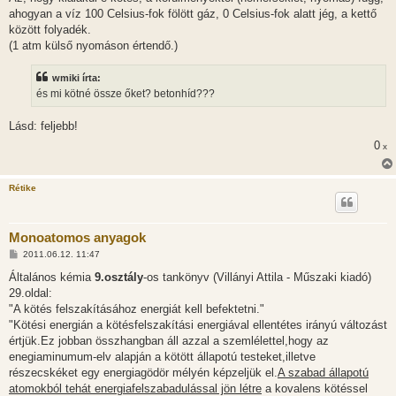
ahogyan a víz 100 Celsius-fok fölött gáz, 0 Celsius-fok alatt jég, a kettő
között folyadék.
(1 atm külső nyomáson értendő.)
wmiki írta:
és mi kötné össze őket? betonhíd???
Lásd: feljebb!
0
x
Rétike
Monoatomos anyagok
H
2011.06.12. 11:47
o
z
Általános kémia
9.osztály
-os tankönyv (Villányi Attila - Műszaki kiadó)
z
29.oldal:
á
s
"A kötés felszakításához energiát kell befektetni."
z
"Kötési energián a kötésfelszakítási energiával ellentétes irányú változást
ó
l
értjük.Ez jobban összhangban áll azzal a szemlélettel,hogy az
á
enegiaminumum-elv alapján a kötött állapotú testeket,illetve
s
részecskéket egy energiagödör mélyén képzeljük el.
A szabad állapotú
atomokból tehát energiafelszabadulással jön létre
a kovalens kötéssel