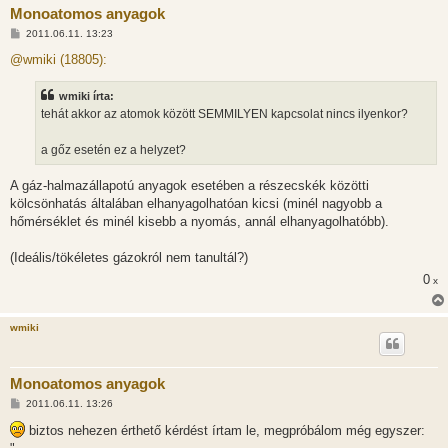
Monoatomos anyagok
H
2011.06.11. 13:23
o
z
@wmiki (18805):
z
á
s
wmiki írta:
z
tehát akkor az atomok között SEMMILYEN kapcsolat nincs ilyenkor?
ó
l
á
a gőz esetén ez a helyzet?
s
A gáz-halmazállapotú anyagok esetében a részecskék közötti
kölcsönhatás általában elhanyagolhatóan kicsi (minél nagyobb a
hőmérséklet és minél kisebb a nyomás, annál elhanyagolhatóbb).
(Ideális/tökéletes gázokról nem tanultál?)
0
x
wmiki
Monoatomos anyagok
H
2011.06.11. 13:26
o
z
biztos nehezen érthető kérdést írtam le, megpróbálom még egyszer:
z