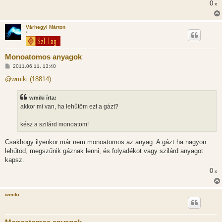
0
x
z
ó
l
á
Várhegyi Márton
s
*
Monoatomos anyagok
H
2011.06.11. 13:40
o
z
@wmiki (18814):
z
á
s
wmiki írta:
z
akkor mi van, ha lehűtöm ezt a gázt?
ó
l
á
kész a szilárd monoatom!
s
Csakhogy ilyenkor már nem monoatomos az anyag. A gázt ha nagyon
lehűtöd, megszűnik gáznak lenni, és folyadékot vagy szilárd anyagot
kapsz.
0
x
wmiki