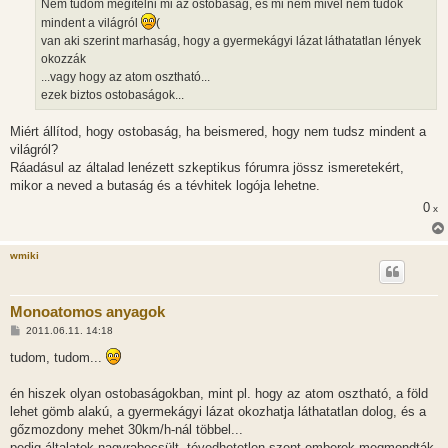
Nem tudom megítélni mi az ostobaság, és mi nem mivel nem tudok
s
mindent a világról
(
van aki szerint marhaság, hogy a gyermekágyi lázat láthatatlan lények
okozzák
...vagy hogy az atom osztható...
ezek biztos ostobaságok...
Miért állítod, hogy ostobaság, ha beismered, hogy nem tudsz mindent a
világról?
Ráadásul az általad lenézett szkeptikus fórumra jössz ismeretekért,
mikor a neved a butaság és a tévhitek logója lehetne.
0
x
wmiki
Monoatomos anyagok
H
2011.06.11. 14:18
o
z
tudom, tudom...
z
á
s
én hiszek olyan ostobaságokban, mint pl. hogy az atom osztható, a föld
z
lehet gömb alakú, a gyermekágyi lázat okozhatja láthatatlan dolog, és a
ó
l
gőzmozdony mehet 30km/h-nál többel...
á
pedig általatok nagyrabecsült, tévedhetetlen szent emberek megmondták,