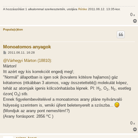
A hozzászólást 1 alkalommal szerkesztették, utoljára
Rétike
2011.06.12. 13:35-kor.
0
x
Popula(c)tion
Monoatomos anyagok
H
2011.06.11. 16:28
o
z
@Várhegyi Márton (18810):
z
Márton!
á
s
Itt azért egy kis korrekciót engedj meg!;
z
"Normál" állapotban is igen sok (kovalens kötésre hajlamos) gáz
ó
l
kétatomos (ritkábban 3 atomos, vagy összetettebb)) molekulát képez,
á
tehát az atomjaik igenis kölcsönhatásba lépnek. Pl: H
, O
, N
, esetleg
s
2
2
2
ózon( O
) stb.
3
Ennek figyelembevételével a monoatomos arany pláne nyilvánvaló
hülyeség szerintem is, wmiki újfent beletenyerelt a szószba...
(Mondjuk az arany pont nemesfém!?)
o
(Arany forráspont: 2856
C )
0
x
sajnos_kacat