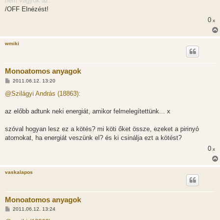
nem vagyok az.
/OFF Elnézést!
0
x
wmiki
Monoatomos anyagok
H
2011.06.12. 13:20
o
z
@Szilágyi András (18863):
z
á
s
az előbb adtunk neki energiát, amikor felmelegítettünk... x
z
ó
l
szóval hogyan lesz ez a kötés? mi köti őket össze, ezeket a pirinyó
á
atomokat, ha energiát veszünk el? és ki csinálja ezt a kötést?
s
0
x
vaskalapos
Monoatomos anyagok
H
2011.06.12. 13:24
o