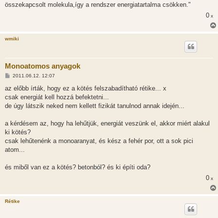
összekapcsolt molekula,így a rendszer energiatartalma csökken."
0
x
wmiki
Monoatomos anyagok
H
2011.06.12. 12:07
o
z
az előbb írták, hogy ez a kötés felszabadítható rétike... x
z
csak energiát kell hozzá befektetni...
á
s
de úgy látszik neked nem kellett fizikát tanulnod annak idején...
z
ó
l
a kérdésem az, hogy ha lehűtjük, energiát veszünk el, akkor miért alakul
á
ki kötés?
s
csak lehűtenénk a monoaranyat, és kész a fehér por, ott a sok pici
atom...
és miből van ez a kötés? betonból? és ki építi oda?
0
x
Rétike