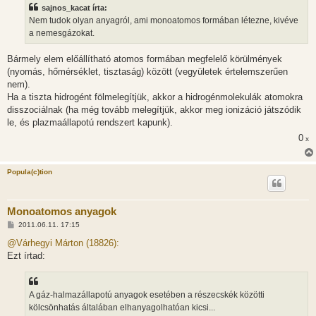
s
sajnos_kacat írta:
z
Nem tudok olyan anyagról, ami monoatomos formában létezne, kivéve
ó
l
a nemesgázokat.
á
s
Bármely elem előállítható atomos formában megfelelő körülmények
(nyomás, hőmérséklet, tisztaság) között (vegyületek értelemszerűen
nem).
Ha a tiszta hidrogént fölmelegítjük, akkor a hidrogénmolekulák atomokra
disszociálnak (ha még tovább melegítjük, akkor meg ionizáció játszódik
le, és plazmaállapotú rendszert kapunk).
0
x
Popula(c)tion
Monoatomos anyagok
H
2011.06.11. 17:15
o
z
@Várhegyi Márton (18826):
z
Ezt írtad:
á
s
z
ó
l
A gáz-halmazállapotú anyagok esetében a részecskék közötti
á
kölcsönhatás általában elhanyagolhatóan kicsi...
s