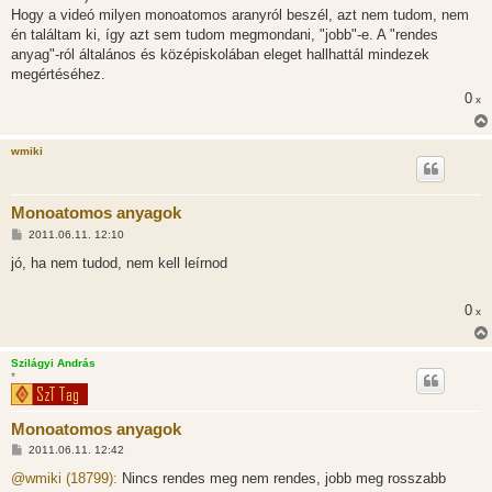
Hogy a videó milyen monoatomos aranyról beszél, azt nem tudom, nem
én találtam ki, így azt sem tudom megmondani, "jobb"-e. A "rendes
anyag"-ról általános és középiskolában eleget hallhattál mindezek
megértéséhez.
0
x
wmiki
Monoatomos anyagok
H
2011.06.11. 12:10
o
z
jó, ha nem tudod, nem kell leírnod
z
á
s
0
x
z
ó
l
á
Szilágyi András
s
*
Monoatomos anyagok
H
2011.06.11. 12:42
o
z
@wmiki (18799):
Nincs rendes meg nem rendes, jobb meg rosszabb
z