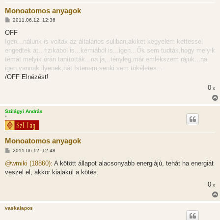
Monoatomos anyagok
H
2011.06.12. 12:36
o
z
OFF
z
Igen...nálunk is voltak az általános suliban,akiket kegyelem kettessel
á
s
engedtek át...fizikából is...kémiából is...igen...Ők sem tudták,hogy melyik
z
témát melyik órán tanították...na ja...tényleg,már emlékszem rájuk...na
ó
l
igen,vannak ilyenek,hát Istenem,senki sem tökéletes...
á
/OFF Elnézést!
s
0
x
Szilágyi András
*
Monoatomos anyagok
H
2011.06.12. 12:48
o
z
@wmiki (18860):
A kötött állapot alacsonyabb energiájú, tehát ha energiát
z
veszel el, akkor kialakul a kötés.
á
s
0
x
z
ó
l
á
vaskalapos
s