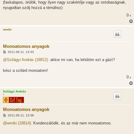
z
(faskalapos, örülök, hogy ilyen nagy szakértője vagy az ostobaságnak,
z
nyugodtan szólj hozzá a témához)
á
s
0
x
z
ó
l
á
wmiki
s
Monoatomos anyagok
H
2011.06.11. 13:33
o
z
@Szilágyi András (18812):
akkor mi van, ha lehűtöm ezt a gázt?
z
á
s
kész a szilárd monoatom!
z
0
ó
x
l
á
s
Szilágyi András
*
Monoatomos anyagok
H
2011.06.11. 13:38
o
z
@wmiki (18814):
Kondenzálódik, és az már nem monoatomos.
z
á
s