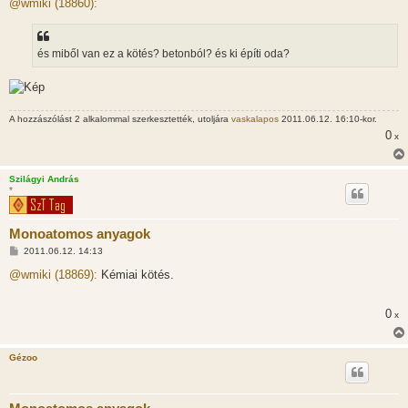
z
@wmiki (18860):
z
á
s
z
és miből van ez a kötés? betonból? és ki építi oda?
ó
l
á
s
A hozzászólást 2 alkalommal szerkesztették, utoljára
vaskalapos
2011.06.12. 16:10-kor.
0
x
Szilágyi András
*
Monoatomos anyagok
H
2011.06.12. 14:13
o
z
@wmiki (18869):
Kémiai kötés.
z
á
s
0
x
z
ó
l
á
Gézoo
s