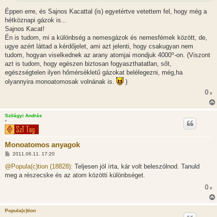
Éppen erre, és Sajnos Kacattal (is) egyetértve vetettem fel, hogy még a
hétköznapi gázok is...
Sajnos Kacat!
Én is tudom, mi a különbség a nemesgázok és nemesfémek között, de,
ugye azért láttad a kérdőjelet, ami azt jelenti, hogy csakugyan nem
o
tudom, hogyan viselkednek az arany atomjai mondjuk 4000
-on. (Viszont
azt is tudom, hogy egészen biztosan fogyaszthatatlan, sőt,
egészségtelen ilyen hőmérsékletű gázokat belélegezni, még,ha
olyannyira monoatomosak volnának is.
)
0
x
Szilágyi András
*
Monoatomos anyagok
H
2011.06.11. 17:20
o
z
@Popula(c)tion (18828):
Teljesen jól írta, kár volt beleszólnod. Tanuld
z
meg a részecske és az atom közötti különbséget.
á
s
0
x
z
ó
l
á
Popula(c)tion
s