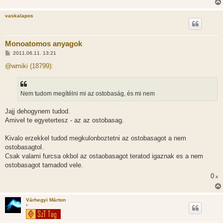
vaskalapos
Monoatomos anyagok
H
2011.06.11. 13:21
o
z
@wmiki (18799):
z
á
s
z
Nem tudom megítélni mi az ostobaság, és mi nem
ó
l
á
Jajj dehogynem tudod.
s
Amivel te egyetertesz - az az ostobasag.
Kivalo erzekkel tudod megkulonboztetni az ostobasagot a nem
ostobasagtol.
Csak valami furcsa okbol az ostaobasagot teratod igaznak es a nem
ostobasagot tamadod vele.
0
x
Várhegyi Márton
*