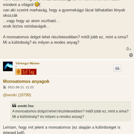
z
mindent a világról
(
á
s
van aki szerint marhaság, hogy a gyermekágyi lázat láthatatlan lények
z
okozzák
ó
l
...vagy hogy az atom osztható...
á
ezek biztos ostobaságok...
s
A monoatomos dolgot lehet részletesebben? mitől jobb ez, mint a sima?
Mi a különbség? és milyen a rendes anyag?
0
x
Várhegyi Márton
*
Monoatomos anyagok
H
2011.06.11. 11:22
o
z
@wmiki (18799):
z
á
s
wmiki írta:
z
A monoatomos dolgot lehet részletesebben? mitől jobb ez, mint a sima?
ó
l
Mi a különbség? és milyen a rendes anyag?
á
s
Leírtam, hogy mit jelent a monoatomos (ez alapján a különbséget is
értened kell).