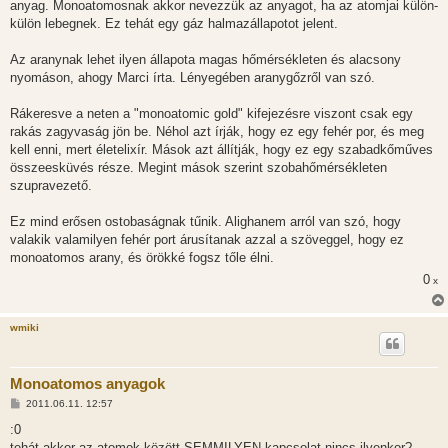
anyag. Monoatomosnak akkor nevezzük az anyagot, ha az atomjai külön-
á
s
külön lebegnek. Ez tehát egy gáz halmazállapotot jelent.
z
ó
l
Az aranynak lehet ilyen állapota magas hőmérsékleten és alacsony
á
nyomáson, ahogy Marci írta. Lényegében aranygőzről van szó.
s
Rákeresve a neten a "monoatomic gold" kifejezésre viszont csak egy
rakás zagyvaság jön be. Néhol azt írják, hogy ez egy fehér por, és meg
kell enni, mert életelixír. Mások azt állítják, hogy ez egy szabadkőműves
összeesküvés része. Megint mások szerint szobahőmérsékleten
szupravezető.
Ez mind erősen ostobaságnak tűnik. Alighanem arról van szó, hogy
valakik valamilyen fehér port árusítanak azzal a szöveggel, hogy ez
monoatomos arany, és örökké fogsz tőle élni.
0
x
wmiki
Monoatomos anyagok
H
2011.06.11. 12:57
o
z
:0
z
tehát akkor az atomok között SEMMILYEN kapcsolat nincs ilyenkor?