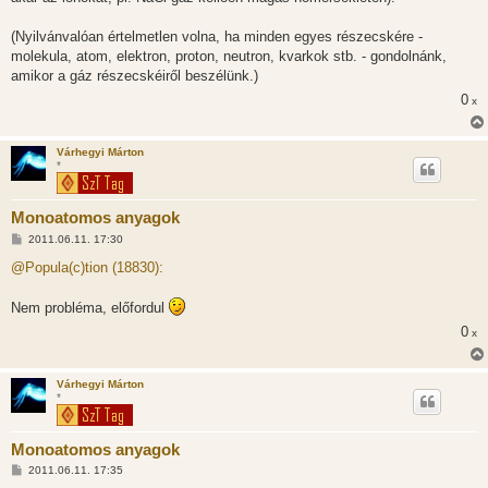
(Nyilvánvalóan értelmetlen volna, ha minden egyes részecskére -
molekula, atom, elektron, proton, neutron, kvarkok stb. - gondolnánk,
amikor a gáz részecskéiről beszélünk.)
0
x
Várhegyi Márton
*
Monoatomos anyagok
H
2011.06.11. 17:30
o
z
@Popula(c)tion (18830):
z
á
s
Nem probléma, előfordul
z
ó
0
x
l
á
s
Várhegyi Márton
*
Monoatomos anyagok
H
2011.06.11. 17:35
o