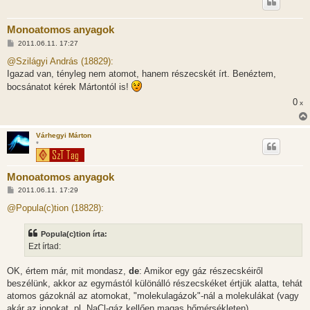
Monoatomos anyagok
H
2011.06.11. 17:27
o
z
@Szilágyi András (18829):
z
Igazad van, tényleg nem atomot, hanem részecskét írt. Benéztem,
á
s
bocsánatot kérek Mártontól is!
z
ó
0
x
l
á
s
Várhegyi Márton
*
Monoatomos anyagok
H
2011.06.11. 17:29
o
z
@Popula(c)tion (18828):
z
á
s
Popula(c)tion írta:
z
Ezt írtad:
ó
l
á
OK, értem már, mit mondasz,
de
: Amikor egy gáz részecskéiről
s
beszélünk, akkor az egymástól különálló részecskéket értjük alatta, tehát
atomos gázoknál az atomokat, "molekulagázok"-nál a molekulákat (vagy
akár az ionokat, pl. NaCl-gáz kellően magas hőmérsékleten).