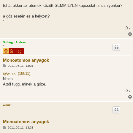
"
á
s
tehát akkor az atomok között SEMMILYEN kapcsolat nincs ilyenkor?
z
ó
l
a gőz esetén ez a helyzet?
á
"
s
0
x
Szilágyi András
*
Monoatomos anyagok
H
2011.06.11. 13:31
o
z
@wmiki (18811):
z
Nincs.
á
s
Attól függ, minek a gőze.
z
0
ó
x
l
á
s
wmiki
Monoatomos anyagok
H
2011.06.11. 13:33
o