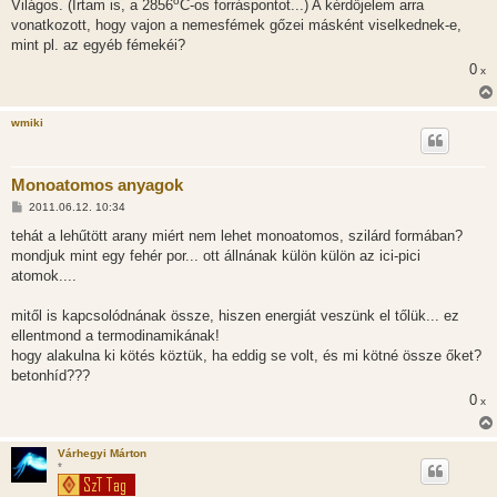
o
Világos. (Írtam is, a 2856
C-os forráspontot...) A kérdőjelem arra
s
vonatkozott, hogy vajon a nemesfémek gőzei másként viselkednek-e,
mint pl. az egyéb fémekéi?
0
x
wmiki
Monoatomos anyagok
H
2011.06.12. 10:34
o
z
tehát a lehűtött arany miért nem lehet monoatomos, szilárd formában?
z
mondjuk mint egy fehér por... ott állnának külön külön az ici-pici
á
s
atomok....
z
ó
l
mitől is kapcsolódnának össze, hiszen energiát veszünk el tőlük... ez
á
ellentmond a termodinamikának!
s
hogy alakulna ki kötés köztük, ha eddig se volt, és mi kötné össze őket?
betonhíd???
0
x
Várhegyi Márton
*