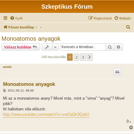
Szkeptikus Fórum
GyIK
Regisztráció
Belépés
K
Fórum kezdőlap
e
Monoatomos anyagok
r
Keresés
Részlet
Válasz küldése
e
s
1
2
3
Következő
146 hozzászólás
é
wmiki
s
Monoatomos anyagok
H
2011.06.11. 08:46
o
z
Mi az a monoatomos arany? Mivel más, mint a "sima" "anyag"? Mivel
z
jobb?
á
s
Itt hallottam róla először:
z
http://www.youtube.com/watch?v=vwCbQk3QobU
ó
l
0
x
á
s