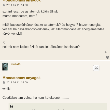
Monoatomos anyagok
H
2011.06.11. 14:00
o
z
szilárd lesz, de az atomok külön állnak
z
marad monoatom, nem?
á
s
z
mitől kapcsolódnának össze az atomok? és hogyan? hiszen energiát
ó
l
veszít! ha összekapcsolódnának, az ellentmondana az energiamaradás
á
törvényének!!
s
:0
nektek nem kellett fizikát tanulni, általános iskolában?
0
x
Dorka11
Monoatomos anyagok
H
2011.06.11. 14:09
o
z
wmiki!
z
á
s
Csodálkoztam volna, ha nem kötekednél ........
z
ó
l
á