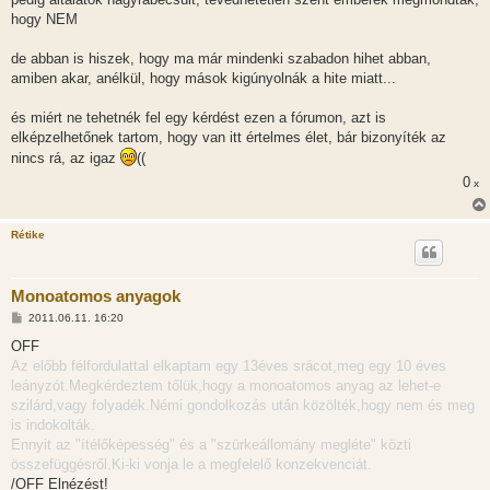
s
hogy NEM
de abban is hiszek, hogy ma már mindenki szabadon hihet abban,
amiben akar, anélkül, hogy mások kigúnyolnák a hite miatt...
és miért ne tehetnék fel egy kérdést ezen a fórumon, azt is
elképzelhetőnek tartom, hogy van itt értelmes élet, bár bizonyíték az
nincs rá, az igaz
((
0
x
Rétike
Monoatomos anyagok
H
2011.06.11. 16:20
o
z
OFF
z
Az előbb félfordulattal elkaptam egy 13éves srácot,meg egy 10 éves
á
s
leányzót.Megkérdeztem tőlük,hogy a monoatomos anyag az lehet-e
z
szilárd,vagy folyadék.Némi gondolkozás után közölték,hogy nem és meg
ó
l
is indokolták.
á
Ennyit az "ítélőképesség" és a "szürkeállomány megléte" közti
s
összefüggésről.Ki-ki vonja le a megfelelő konzekvenciát.
/OFF Elnézést!